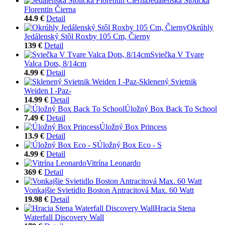
Jedálenská Stolička
Florentin Čierna
44.9 €
Detail
Okrúhly
Jedálenský Stôl Roxby 105 Cm, Čierny
139 €
Detail
Sviečka V Tvare
Valca Dots, 8/14cm
4.99 €
Detail
Sklenený Svietnik
Weiden I -Paz-
14.99 €
Detail
Úložný Box Back To School
7.49 €
Detail
Úložný Box Princess
13.9 €
Detail
Úložný Box Eco - S
4.99 €
Detail
Vitrína Leonardo
369 €
Detail
Vonkajšie Svietidlo Boston Antracitová Max. 60 Watt
19.98 €
Detail
Hracia Stena
Waterfall Discovery Wall