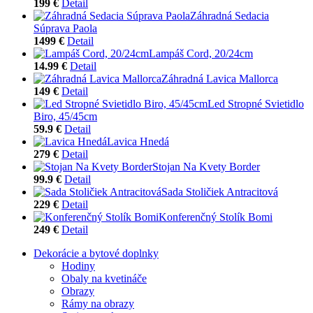
199 €
Detail
Záhradná Sedacia
Súprava Paola
1499 €
Detail
Lampáš Cord, 20/24cm
14.99 €
Detail
Záhradná Lavica Mallorca
149 €
Detail
Led Stropné Svietidlo
Biro, 45/45cm
59.9 €
Detail
Lavica Hnedá
279 €
Detail
Stojan Na Kvety Border
99.9 €
Detail
Sada Stoličiek Antracitová
229 €
Detail
Konferenčný Stolík Bomi
249 €
Detail
Dekorácie a bytové doplnky
Hodiny
Obaly na kvetináče
Obrazy
Rámy na obrazy