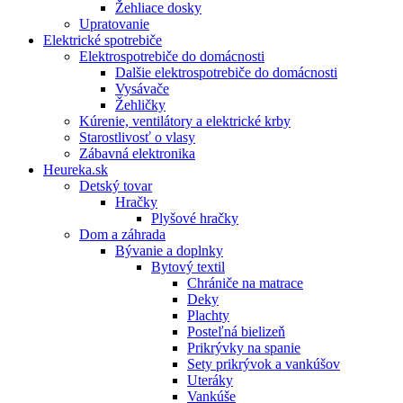
Žehliace dosky
Upratovanie
Elektrické spotrebiče
Elektrospotrebiče do domácnosti
Dalšie elektrospotrebiče do domácnosti
Vysávače
Žehličky
Kúrenie, ventilátory a elektrické krby
Starostlivosť o vlasy
Zábavná elektronika
Heureka.sk
Detský tovar
Hračky
Plyšové hračky
Dom a záhrada
Bývanie a doplnky
Bytový textil
Chrániče na matrace
Deky
Plachty
Posteľná bielizeň
Prikrývky na spanie
Sety prikrývok a vankúšov
Uteráky
Vankúše