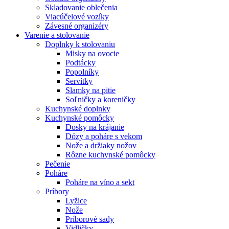
Skladovanie oblečenia
Viacúčelové vozíky
Závesné organizéry
Varenie a stolovanie
Doplnky k stolovaniu
Misky na ovocie
Podtácky
Popolníky
Servítky
Slamky na pitie
Soľničky a koreničky
Kuchynské doplnky
Kuchynské pomôcky
Dosky na krájanie
Dózy a poháre s vekom
Nože a držiaky nožov
Rôzne kuchynské pomôcky
Pečenie
Poháre
Poháre na víno a sekt
Príbory
Lyžice
Nože
Príborové sady
Vidličky