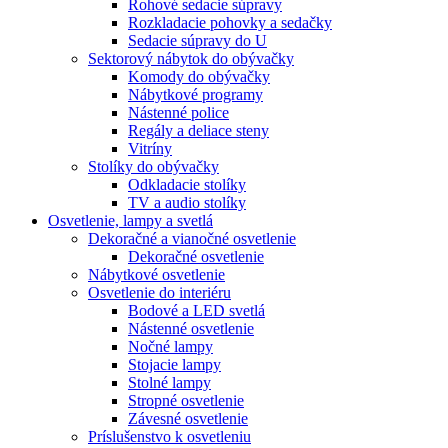
Rohové sedacie súpravy
Rozkladacie pohovky a sedačky
Sedacie súpravy do U
Sektorový nábytok do obývačky
Komody do obývačky
Nábytkové programy
Nástenné police
Regály a deliace steny
Vitríny
Stolíky do obývačky
Odkladacie stolíky
TV a audio stolíky
Osvetlenie, lampy a svetlá
Dekoračné a vianočné osvetlenie
Dekoračné osvetlenie
Nábytkové osvetlenie
Osvetlenie do interiéru
Bodové a LED svetlá
Nástenné osvetlenie
Nočné lampy
Stojacie lampy
Stolné lampy
Stropné osvetlenie
Závesné osvetlenie
Príslušenstvo k osvetleniu