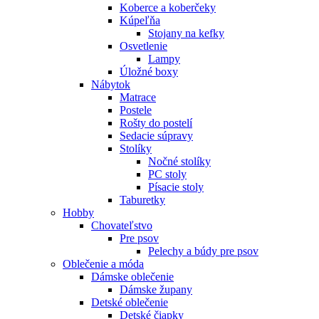
Koberce a koberčeky
Kúpeľňa
Stojany na kefky
Osvetlenie
Lampy
Úložné boxy
Nábytok
Matrace
Postele
Rošty do postelí
Sedacie súpravy
Stolíky
Nočné stolíky
PC stoly
Písacie stoly
Taburetky
Hobby
Chovateľstvo
Pre psov
Pelechy a búdy pre psov
Oblečenie a móda
Dámske oblečenie
Dámske župany
Detské oblečenie
Detské čiapky