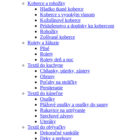
Koberce a rohožky
Hladko tkané koberce
Koberce s vysokým vlasom
Kožušinové koberce
Príslušenstvo a doplnky ku kobercom
Rohožky
Zošívané koberce
Rolety a žáluzie
Plisé
Rolety
Rolety deň a noc
Textil do kuchyne
Chňapky, utierky, zástery
Obrusy
Poťahy na stoličky
Prestieranie
Textil do kúpeľne
Osušky
Plážové osušky a osušky do sauny
Rukavice na umývanie
Sprchové závesy
Uteráky
Textil do obývačky
Dekoračné vankúše
Deky a prehozy