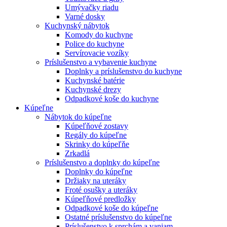
Umývačky riadu
Varné dosky
Kuchynský nábytok
Komody do kuchyne
Police do kuchyne
Servírovacie vozíky
Príslušenstvo a vybavenie kuchyne
Doplnky a príslušenstvo do kuchyne
Kuchynské batérie
Kuchynské drezy
Odpadkové koše do kuchyne
Kúpeľne
Nábytok do kúpeľne
Kúpeľňové zostavy
Regály do kúpeľne
Skrinky do kúpeľňe
Zrkadlá
Príslušenstvo a doplnky do kúpeľne
Doplnky do kúpeľne
Držiaky na uteráky
Froté osušky a uteráky
Kúpeľňové predložky
Odpadkové koše do kúpeľne
Ostatné príslušenstvo do kúpeľne
Príslušenstvo k sprchám a vaniam