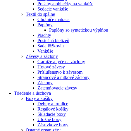
Poťahy a obliečky na vankúše
Sedacie vankúše
Textil do spálne
Chrániče matraca
Paplóny
Paplóny so syntetickou výplňou
Plachty
Posteľná bielizeň
Sada lôžkovín
Vankúše
Závesy a záclony
Garniže a tyče na záclony
Hotové závesy
Príslušenstvo k závesom
Strapcové a nitkové záclony
Záclony
Zatemňovacie závesy
Triedenie a úschova
Boxy a košíky
Debny a truhlice
Regálové košíky
Skladacie boxy
Úložné boxy
Zásuvkové boxy
Ostatné organizéry