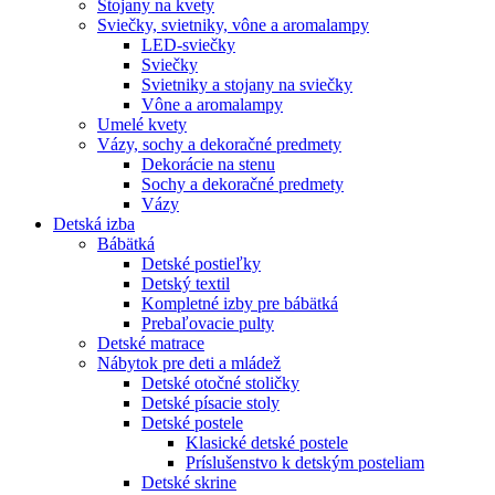
Stojany na kvety
Sviečky, svietniky, vône a aromalampy
LED-sviečky
Sviečky
Svietniky a stojany na sviečky
Vône a aromalampy
Umelé kvety
Vázy, sochy a dekoračné predmety
Dekorácie na stenu
Sochy a dekoračné predmety
Vázy
Detská izba
Bábätká
Detské postieľky
Detský textil
Kompletné izby pre bábätká
Prebaľovacie pulty
Detské matrace
Nábytok pre deti a mládež
Detské otočné stoličky
Detské písacie stoly
Detské postele
Klasické detské postele
Príslušenstvo k detským posteliam
Detské skrine