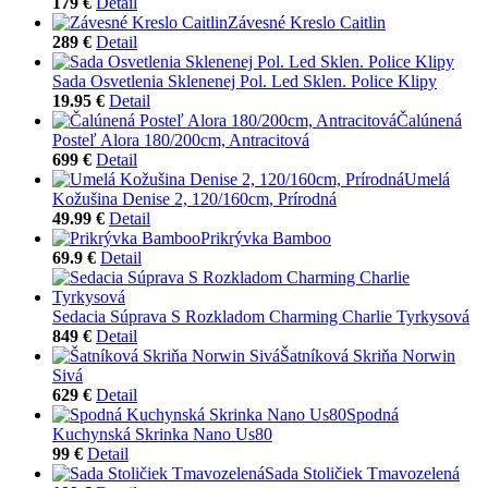
179 €
Detail
Závesné Kreslo Caitlin
289 €
Detail
Sada Osvetlenia Sklenenej Pol. Led Sklen. Police Klipy
19.95 €
Detail
Čalúnená
Posteľ Alora 180/200cm, Antracitová
699 €
Detail
Umelá
Kožušina Denise 2, 120/160cm, Prírodná
49.99 €
Detail
Prikrývka Bamboo
69.9 €
Detail
Sedacia Súprava S Rozkladom Charming Charlie Tyrkysová
849 €
Detail
Šatníková Skriňa Norwin
Sivá
629 €
Detail
Spodná
Kuchynská Skrinka Nano Us80
99 €
Detail
Sada Stoličiek Tmavozelená