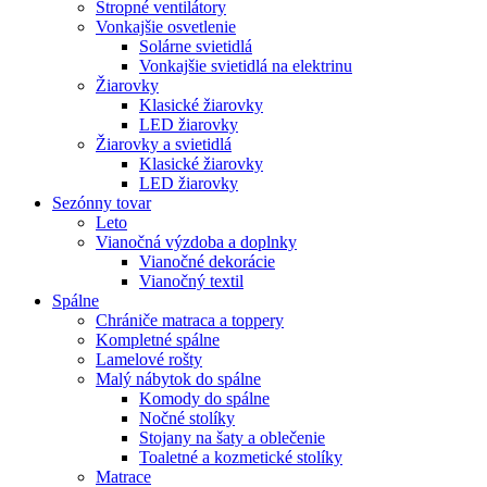
Stropné ventilátory
Vonkajšie osvetlenie
Solárne svietidlá
Vonkajšie svietidlá na elektrinu
Žiarovky
Klasické žiarovky
LED žiarovky
Žiarovky a svietidlá
Klasické žiarovky
LED žiarovky
Sezónny tovar
Leto
Vianočná výzdoba a doplnky
Vianočné dekorácie
Vianočný textil
Spálne
Chrániče matraca a toppery
Kompletné spálne
Lamelové rošty
Malý nábytok do spálne
Komody do spálne
Nočné stolíky
Stojany na šaty a oblečenie
Toaletné a kozmetické stolíky
Matrace