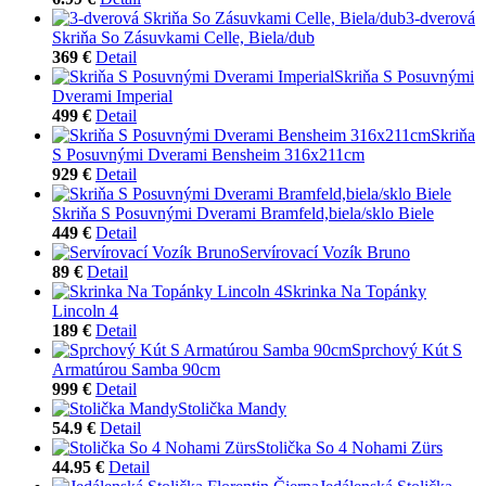
3-dverová
Skriňa So Zásuvkami Celle, Biela/dub
369 €
Detail
Skriňa S Posuvnými
Dverami Imperial
499 €
Detail
Skriňa
S Posuvnými Dverami Bensheim 316x211cm
929 €
Detail
Skriňa S Posuvnými Dverami Bramfeld,biela/sklo Biele
449 €
Detail
Servírovací Vozík Bruno
89 €
Detail
Skrinka Na Topánky
Lincoln 4
189 €
Detail
Sprchový Kút S
Armatúrou Samba 90cm
999 €
Detail
Stolička Mandy
54.9 €
Detail
Stolička So 4 Nohami Zürs
44.95 €
Detail