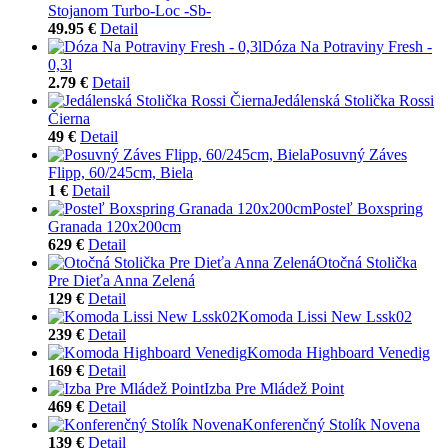
Stojanom Turbo-Loc -Sb-
49.95 €
Detail
Dóza Na Potraviny Fresh -
0,3l
2.79 €
Detail
Jedálenská Stolička Rossi
Čierna
49 €
Detail
Posuvný Záves
Flipp, 60/245cm, Biela
1 €
Detail
Posteľ Boxspring
Granada 120x200cm
629 €
Detail
Otočná Stolička
Pre Dieťa Anna Zelená
129 €
Detail
Komoda Lissi New Lssk02
239 €
Detail
Komoda Highboard Venedig
169 €
Detail
Izba Pre Mládež Point
469 €
Detail
Konferenčný Stolík Novena
139 €
Detail