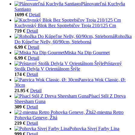
Plánovateľná Kuchyňa
Santiago
1699 €
Detail
Kuchynský Blok Bez Spotrebičov Troja 210/125 Cm
719 €
Detail
Rohožka
Do Kúpeľne Nelly, 60/90cm, Strieborná
6.99 €
Detail
Miska Na Dip Gourmet
6.99 €
Detail
Prístavný
Stolík Delyla V Orientálnom Štýle
174 €
Detail
Panvica Wok Classic, Ø:
30cm
21.95 €
Detail
Písací Stôl Z Dreva
Sheesham Guna
309 €
Detail
2-miestna Retro
Pohovka Geneve, Žltá
219 €
Detail
Pohovka Sivej Farby Lina
999 €
Detail