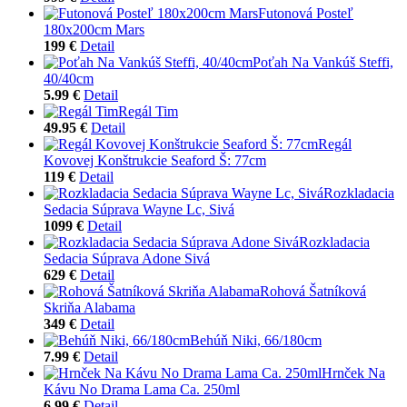
Futonová Posteľ
180x200cm Mars
199 €
Detail
Poťah Na Vankúš Steffi,
40/40cm
5.99 €
Detail
Regál Tim
49.95 €
Detail
Regál
Kovovej Konštrukcie Seaford Š: 77cm
119 €
Detail
Rozkladacia
Sedacia Súprava Wayne Lc, Sivá
1099 €
Detail
Rozkladacia
Sedacia Súprava Adone Sivá
629 €
Detail
Rohová Šatníková
Skriňa Alabama
349 €
Detail
Behúň Niki, 66/180cm
7.99 €
Detail
Hrnček Na
Kávu No Drama Lama Ca. 250ml
6.99 €
Detail