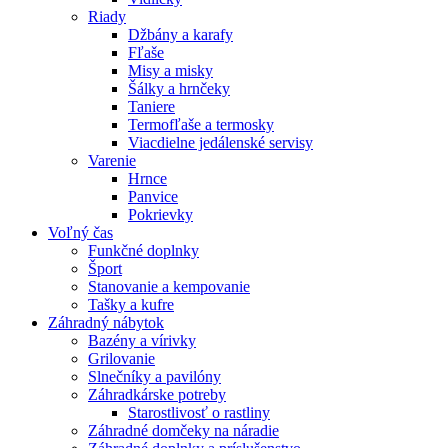
Riady
Džbány a karafy
Fľaše
Misy a misky
Šálky a hrnčeky
Taniere
Termofľaše a termosky
Viacdielne jedálenské servisy
Varenie
Hrnce
Panvice
Pokrievky
Voľný čas
Funkčné doplnky
Šport
Stanovanie a kempovanie
Tašky a kufre
Záhradný nábytok
Bazény a vírivky
Grilovanie
Slnečníky a pavilóny
Záhradkárske potreby
Starostlivosť o rastliny
Záhradné domčeky na náradie