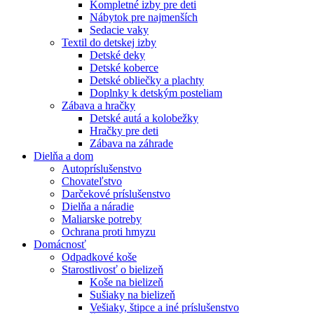
Kompletné izby pre deti
Nábytok pre najmenších
Sedacie vaky
Textil do detskej izby
Detské deky
Detské koberce
Detské obliečky a plachty
Doplnky k detským posteliam
Zábava a hračky
Detské autá a kolobežky
Hračky pre deti
Zábava na záhrade
Dielňa a dom
Autopríslušenstvo
Chovateľstvo
Darčekové príslušenstvo
Dielňa a náradie
Maliarske potreby
Ochrana proti hmyzu
Domácnosť
Odpadkové koše
Starostlivosť o bielizeň
Koše na bielizeň
Sušiaky na bielizeň
Vešiaky, štipce a iné príslušenstvo