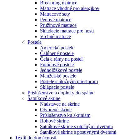
Boxspring matrace
Matrace vhodné pro alergikov
Matracové sety
Penové matrace
Pružinové matrace
Skladacie matrace pre hostí
Vrchné matrace
Postele
Americké postele
Čalúnené postele
Čelá a rámy na posteľ
Futónové postele
Jednolôžkové postele
Manželské postele
Postele s úložným priestorom
Sklápacie postele
Príslušenstvo a doplnky do spálne
Šatníkové skrine
Nadstavce na skrine
Otvorené skrine
Príslušenstvo ku skriniam
Rohové skrine
Šatníkové skrine s otočnými dverami
Šatníkové skrine s posuvnými dverami
Textil do domácnosti