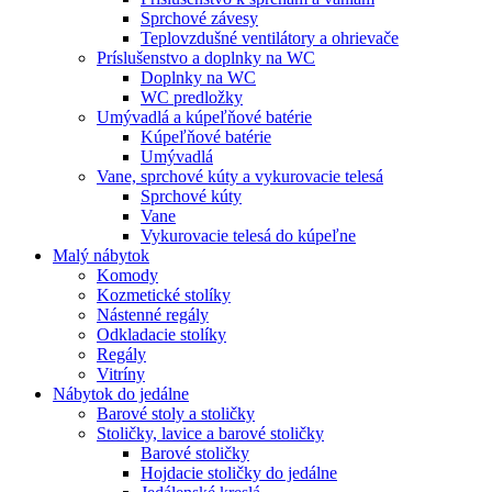
Sprchové závesy
Teplovzdušné ventilátory a ohrievače
Príslušenstvo a doplnky na WC
Doplnky na WC
WC predložky
Umývadlá a kúpeľňové batérie
Kúpeľňové batérie
Umývadlá
Vane, sprchové kúty a vykurovacie telesá
Sprchové kúty
Vane
Vykurovacie telesá do kúpeľne
Malý nábytok
Komody
Kozmetické stolíky
Nástenné regály
Odkladacie stolíky
Regály
Vitríny
Nábytok do jedálne
Barové stoly a stoličky
Stoličky, lavice a barové stoličky
Barové stoličky
Hojdacie stoličky do jedálne