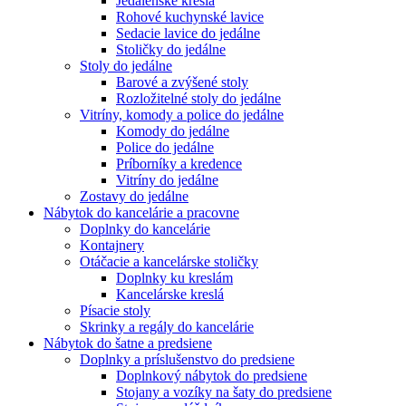
Jedálenské kreslá
Rohové kuchynské lavice
Sedacie lavice do jedálne
Stoličky do jedálne
Stoly do jedálne
Barové a zvýšené stoly
Rozložitelné stoly do jedálne
Vitríny, komody a police do jedálne
Komody do jedálne
Police do jedálne
Príborníky a kredence
Vitríny do jedálne
Zostavy do jedálne
Nábytok do kancelárie a pracovne
Doplnky do kancelárie
Kontajnery
Otáčacie a kancelárske stoličky
Doplnky ku kreslám
Kancelárske kreslá
Písacie stoly
Skrinky a regály do kancelárie
Nábytok do šatne a predsiene
Doplnky a príslušenstvo do predsiene
Doplnkový nábytok do predsiene
Stojany a vozíky na šaty do predsiene