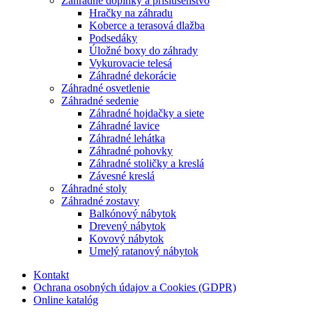
Záhradné doplnky a príslušenstvo
Hračky na záhradu
Koberce a terasová dlažba
Podsedáky
Úložné boxy do záhrady
Vykurovacie telesá
Záhradné dekorácie
Záhradné osvetlenie
Záhradné sedenie
Záhradné hojdačky a siete
Záhradné lavice
Záhradné lehátka
Záhradné pohovky
Záhradné stoličky a kreslá
Závesné kreslá
Záhradné stoly
Záhradné zostavy
Balkónový nábytok
Drevený nábytok
Kovový nábytok
Umelý ratanový nábytok
Kontakt
Ochrana osobných údajov a Cookies (GDPR)
Online katalóg