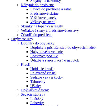
Stojany na dáždníky
Nábytok do predsiene
Lavice do predsiene a šatne
Predsieňové skrine
Vešiakové panely
Vešiaky na stenu
Skrinky na topánky a regály
Vešiakové steny a predsieňové zostavy
Zrkadlá do predsiene
Obývacie izby
Doplnky do obývačky
Doplnky a príslušenstvo do obývacích izieb
Nábytkové osvetlenie
Podstavce pod TV
Údržba a starostlivosť o nábytok
Kreslá
Hojdacie kreslá
Relaxačné kreslá
Sedacie vaky a kocky
Taburetky
Ušiaky
Obývačkové steny
Sedacie súpravy
Leňošky
Pohovky