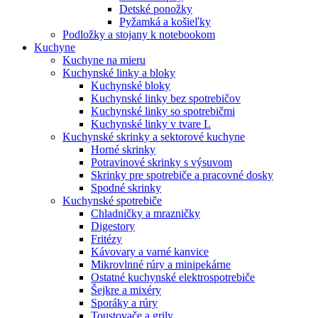
Detské ponožky
Pyžamká a košieľky
Podložky a stojany k notebookom
Kuchyne
Kuchyne na mieru
Kuchynské linky a bloky
Kuchynské bloky
Kuchynské linky bez spotrebičov
Kuchynské linky so spotrebičmi
Kuchynské linky v tvare L
Kuchynské skrinky a sektorové kuchyne
Horné skrinky
Potravinové skrinky s výsuvom
Skrinky pre spotrebiče a pracovné dosky
Spodné skrinky
Kuchynské spotrebiče
Chladničky a mrazničky
Digestory
Fritézy
Kávovary a varné kanvice
Mikrovlnné rúry a minipekárne
Ostatné kuchynské elektrospotrebiče
Šejkre a mixéry
Sporáky a rúry
Toustovače a grily