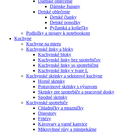
Dámske oblečenie
Dámske župany
Detské oblečenie
Detské čiapky
Detské ponožky
Pyžamká a košieľky
Podložky a stojany k notebookom
Kuchyne
Kuchyne na mieru
Kuchynské linky a bloky
Kuchynské bloky
Kuchynské linky bez spotrebičov
Kuchynské linky so spotrebičmi
Kuchynské linky v tvare L
Kuchynské skrinky a sektorové kuchyne
Horné skrinky
Potravinové skrinky s výsuvom
Skrinky pre spotrebiče a pracovné dosky
Spodné skrinky
Kuchynské spotrebiče
Chladničky a mrazničky
Digestory
Fritézy
Kávovary a varné kanvice
Mikrovlnné rúry a minipekárne