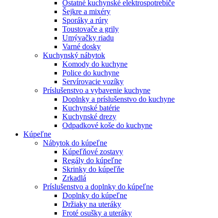
Ostatné kuchynské elektrospotrebiče
Šejkre a mixéry
Sporáky a rúry
Toustovače a grily
Umývačky riadu
Varné dosky
Kuchynský nábytok
Komody do kuchyne
Police do kuchyne
Servírovacie vozíky
Príslušenstvo a vybavenie kuchyne
Doplnky a príslušenstvo do kuchyne
Kuchynské batérie
Kuchynské drezy
Odpadkové koše do kuchyne
Kúpeľne
Nábytok do kúpeľne
Kúpeľňové zostavy
Regály do kúpeľne
Skrinky do kúpeľňe
Zrkadlá
Príslušenstvo a doplnky do kúpeľne
Doplnky do kúpeľne
Držiaky na uteráky
Froté osušky a uteráky