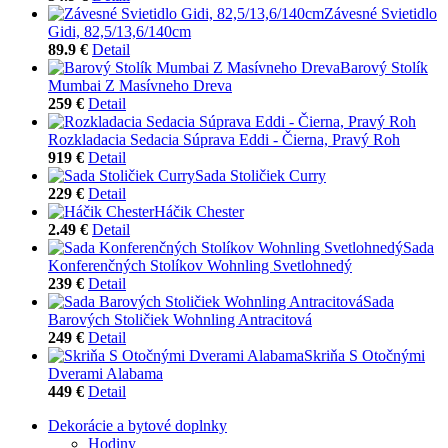
Závesné Svietidlo
Gidi, 82,5/13,6/140cm
89.9 €
Detail
Barový Stolík
Mumbai Z Masívneho Dreva
259 €
Detail
Rozkladacia Sedacia Súprava Eddi - Čierna, Pravý Roh
919 €
Detail
Sada Stoličiek Curry
229 €
Detail
Háčik Chester
2.49 €
Detail
Sada
Konferenčných Stolíkov Wohnling Svetlohnedý
239 €
Detail
Sada
Barových Stoličiek Wohnling Antracitová
249 €
Detail
Skriňa S Otočnými
Dverami Alabama
449 €
Detail
Dekorácie a bytové doplnky
Hodiny