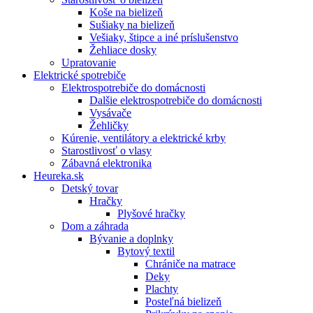
Koše na bielizeň
Sušiaky na bielizeň
Vešiaky, štipce a iné príslušenstvo
Žehliace dosky
Upratovanie
Elektrické spotrebiče
Elektrospotrebiče do domácnosti
Dalšie elektrospotrebiče do domácnosti
Vysávače
Žehličky
Kúrenie, ventilátory a elektrické krby
Starostlivosť o vlasy
Zábavná elektronika
Heureka.sk
Detský tovar
Hračky
Plyšové hračky
Dom a záhrada
Bývanie a doplnky
Bytový textil
Chrániče na matrace
Deky
Plachty
Posteľná bielizeň