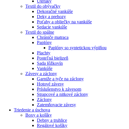
Uteráky
Textil do obývačky
Dekoračné vankúše
Deky a prehozy
Poťahy a obliečky na vankúše
Sedacie vankúše
Textil do spálne
Chrániče matraca
Paplóny
Paplóny so syntetickou výplňou
Plachty
Posteľná bielizeň
Sada lôžkovín
Vankúše
Závesy a záclony
Garniže a tyče na záclony
Hotové závesy
Príslušenstvo k závesom
Strapcové a nitkové záclony
Záclony
Zatemňovacie závesy
Triedenie a úschova
Boxy a košíky
Debny a truhlice
Regálové košíky