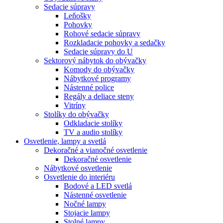
Sedacie súpravy
Leňošky
Pohovky
Rohové sedacie súpravy
Rozkladacie pohovky a sedačky
Sedacie súpravy do U
Sektorový nábytok do obývačky
Komody do obývačky
Nábytkové programy
Nástenné police
Regály a deliace steny
Vitríny
Stolíky do obývačky
Odkladacie stolíky
TV a audio stolíky
Osvetlenie, lampy a svetlá
Dekoračné a vianočné osvetlenie
Dekoračné osvetlenie
Nábytkové osvetlenie
Osvetlenie do interiéru
Bodové a LED svetlá
Nástenné osvetlenie
Nočné lampy
Stojacie lampy
Stolné lampy