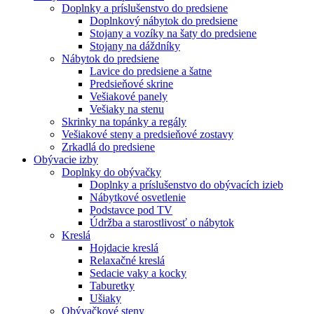
Doplnky a príslušenstvo do predsiene
Doplnkový nábytok do predsiene
Stojany a vozíky na šaty do predsiene
Stojany na dáždníky
Nábytok do predsiene
Lavice do predsiene a šatne
Predsieňové skrine
Vešiakové panely
Vešiaky na stenu
Skrinky na topánky a regály
Vešiakové steny a predsieňové zostavy
Zrkadlá do predsiene
Obývacie izby
Doplnky do obývačky
Doplnky a príslušenstvo do obývacích izieb
Nábytkové osvetlenie
Podstavce pod TV
Údržba a starostlivosť o nábytok
Kreslá
Hojdacie kreslá
Relaxačné kreslá
Sedacie vaky a kocky
Taburetky
Ušiaky
Obývačkové steny