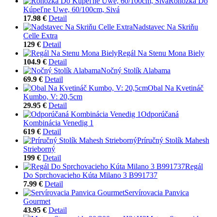
Rohožka Do
Kúpeľne Uwe, 60/100cm, Sivá
17.98 €
Detail
Nadstavec Na Skriňu
Celle Extra
129 €
Detail
Regál Na Stenu Mona Biely
104.9 €
Detail
Nočný Stolík Alabama
69.9 €
Detail
Obal Na Kvetináč
Kumbo, V: 20,5cm
29.95 €
Detail
Odporúčaná
Kombinácia Venedig 1
619 €
Detail
Príručný Stolík Mahesh
Strieborný
199 €
Detail
Regál
Do Sprchovacieho Kúta Milano 3 B991737
7.99 €
Detail
Servírovacia Panvica
Gourmet
43.95 €
Detail