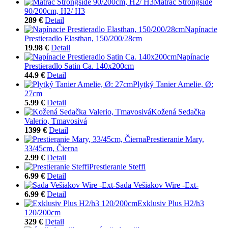
Matrac Strongside
90/200cm, H2/ H3
289 €
Detail
Napínacie
Prestieradlo Elasthan, 150/200/28cm
19.98 €
Detail
Napínacie
Prestieradlo Satin Ca. 140x200cm
44.9 €
Detail
Plytký Tanier Amelie, Ø:
27cm
5.99 €
Detail
Kožená Sedačka
Valerio, Tmavosivá
1399 €
Detail
Prestieranie Mary,
33/45cm, Čierna
2.99 €
Detail
Prestieranie Steffi
6.99 €
Detail
Sada Vešiakov Wire -Ext-
6.99 €
Detail
Exklusiv Plus H2/h3
120/200cm
329 €
Detail