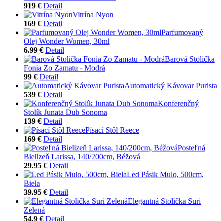
919 €
Detail
Vitrína Nyon
169 €
Detail
Parfumovaný
Olej Wonder Women, 30ml
6.99 €
Detail
Barová Stolička
Fonia Zo Zamatu - Modrá
99 €
Detail
Automatický Kávovar Purista
539 €
Detail
Konferenčný
Stolík Junata Dub Sonoma
139 €
Detail
Písací Stôl Reece
169 €
Detail
Posteľná
Bielizeň Larissa, 140/200cm, Béžová
29.95 €
Detail
Led Pásik Mulo, 500cm,
Biela
39.95 €
Detail
Elegantná Stolička Suri
Zelená
54.9 €
Detail