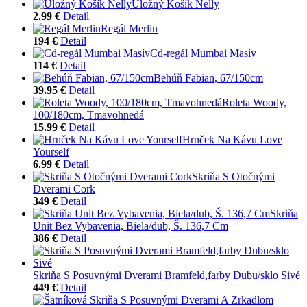
Úložný Košík Nelly
2.99 €
Detail
Regál Merlin
194 €
Detail
Cd-regál Mumbai Masív
114 €
Detail
Behúň Fabian, 67/150cm
39.95 €
Detail
Roleta Woody,
100/180cm, Tmavohnedá
15.99 €
Detail
Hrnček Na Kávu Love
Yourself
6.99 €
Detail
Skriňa S Otočnými
Dverami Cork
349 €
Detail
Skriňa
Unit Bez Vybavenia, Biela/dub, Š. 136,7 Cm
386 €
Detail
Skriňa S Posuvnými Dverami Bramfeld,farby Dubu/sklo Sivé
449 €
Detail