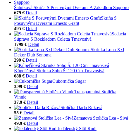
Šatníková Skriňa S Posuvnými Dverami A Zrkadlom Sapporo
679 €
Detail
Skriňa S
Posuvnými Dverami Ernesto Grafit
495 €
Detail
Sedacia
Súprava S Rozkladom Coletta Tmavosivá
1799 €
Detail
Skrinka Lona Xxl
Dekor Dub Sonoma
299 €
Detail
Kúpeľňová Skrinka Soho Š: 120 Cm Tmavosivá
688 €
Detail
Cukornička Sugar
3.99 €
Detail
Transparentná Stolička
Vinnie
37.9 €
Detail
Stolička Darla Ružová
55 €
Detail
Zamatová Stolička Lea - Sivá
49.9 €
Detail
Jedálenský Stôl Rudi