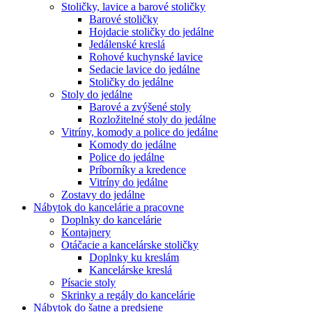
Stoličky, lavice a barové stoličky
Barové stoličky
Hojdacie stoličky do jedálne
Jedálenské kreslá
Rohové kuchynské lavice
Sedacie lavice do jedálne
Stoličky do jedálne
Stoly do jedálne
Barové a zvýšené stoly
Rozložitelné stoly do jedálne
Vitríny, komody a police do jedálne
Komody do jedálne
Police do jedálne
Príborníky a kredence
Vitríny do jedálne
Zostavy do jedálne
Nábytok do kancelárie a pracovne
Doplnky do kancelárie
Kontajnery
Otáčacie a kancelárske stoličky
Doplnky ku kreslám
Kancelárske kreslá
Písacie stoly
Skrinky a regály do kancelárie
Nábytok do šatne a predsiene