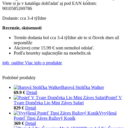
Viete si ju v katalógu dohľadať aj pod EAN kódom:
9010585269786
Dodanie: cca 3-4 týždne
Recenzie, skúsenosti
Termín dodania bol cca 3-4 týždne ale to si človek dnes už
nepomôže
Akciovej cene 15.99 € som nemohol odolať.
Podľa heureky najlacnejšie na moebelix.sk
info_outline
Viac info o produkte
Podobné produkty
Barová Stolička Walker
69.9 €
Detail
Posteľ V
Tvare Domčeka Lio Mini Záves Safari
829 €
Detail
Vyvýšená
Posteľ Tipsi Záves Ružový Koník
369 €
Detail