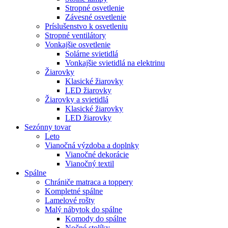
Stropné osvetlenie
Závesné osvetlenie
Príslušenstvo k osvetleniu
Stropné ventilátory
Vonkajšie osvetlenie
Solárne svietidlá
Vonkajšie svietidlá na elektrinu
Žiarovky
Klasické žiarovky
LED žiarovky
Žiarovky a svietidlá
Klasické žiarovky
LED žiarovky
Sezónny tovar
Leto
Vianočná výzdoba a doplnky
Vianočné dekorácie
Vianočný textil
Spálne
Chrániče matraca a toppery
Kompletné spálne
Lamelové rošty
Malý nábytok do spálne
Komody do spálne
Nočné stolíky