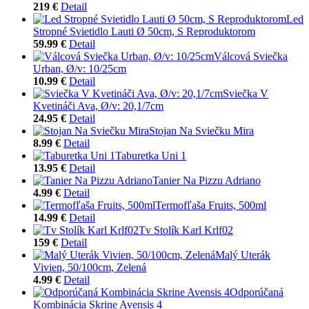
219 €
Detail
Led
Stropné Svietidlo Lauti Ø 50cm, S Reproduktorom
59.99 €
Detail
Válcová Sviečka
Urban, Ø/v: 10/25cm
10.99 €
Detail
Sviečka V
Kvetináči Ava, Ø/v: 20,1/7cm
24.95 €
Detail
Stojan Na Sviečku Mira
8.99 €
Detail
Taburetka Uni 1
13.95 €
Detail
Tanier Na Pizzu Adriano
4.99 €
Detail
Termofľaša Fruits, 500ml
14.99 €
Detail
Tv Stolík Karl Krlf02
159 €
Detail
Malý Uterák
Vivien, 50/100cm, Zelená
4.99 €
Detail
Odporúčaná
Kombinácia Skrine Avensis 4