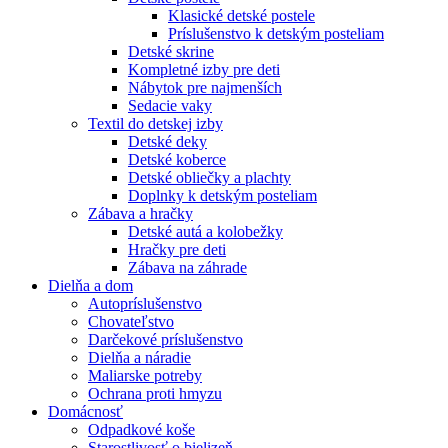
Klasické detské postele
Príslušenstvo k detským posteliam
Detské skrine
Kompletné izby pre deti
Nábytok pre najmenších
Sedacie vaky
Textil do detskej izby
Detské deky
Detské koberce
Detské obliečky a plachty
Doplnky k detským posteliam
Zábava a hračky
Detské autá a kolobežky
Hračky pre deti
Zábava na záhrade
Dielňa a dom
Autopríslušenstvo
Chovateľstvo
Darčekové príslušenstvo
Dielňa a náradie
Maliarske potreby
Ochrana proti hmyzu
Domácnosť
Odpadkové koše
Starostlivosť o bielizeň