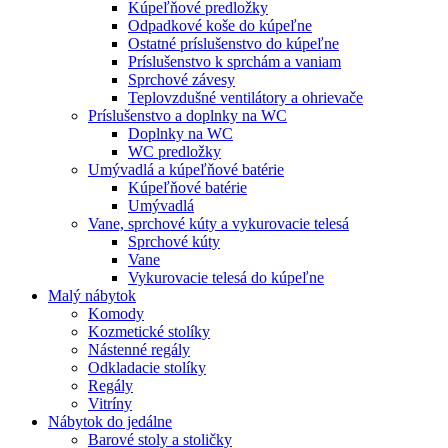
Kúpeľňové predložky
Odpadkové koše do kúpeľne
Ostatné príslušenstvo do kúpeľne
Príslušenstvo k sprchám a vaniam
Sprchové závesy
Teplovzdušné ventilátory a ohrievače
Príslušenstvo a doplnky na WC
Doplnky na WC
WC predložky
Umývadlá a kúpeľňové batérie
Kúpeľňové batérie
Umývadlá
Vane, sprchové kúty a vykurovacie telesá
Sprchové kúty
Vane
Vykurovacie telesá do kúpeľne
Malý nábytok
Komody
Kozmetické stolíky
Nástenné regály
Odkladacie stolíky
Regály
Vitríny
Nábytok do jedálne
Barové stoly a stoličky