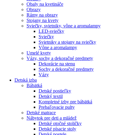
Obaly na kvetináče
Obrazy
Rámy na obrazy
Stojany na kvety
Sviečky, svietniky, vône a aromalampy
LED-sviečky
Sviečky
Svietniky a stojany na sviečky
Vône a aromalampy
Umelé kvety
Vázy, sochy a dekoračné predmety
Dekorácie na stenu
Sochy a dekoračné predmety
Vázy
Detská izba
Bábätká
Detské postieľky
Detský textil
Kompletné izby pre bábätká
Prebaľovacie pulty
Detské matrace
Nábytok pre deti a mládež
Detské otočné stoličky
Detské písacie stoly
Detské postele