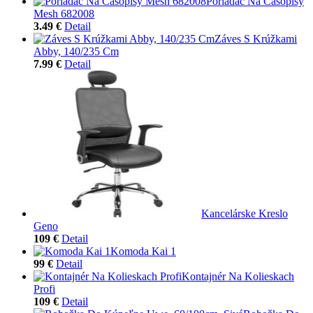
Poriadač Na Časopisy
Mesh 682008
3.49 €
Detail
Záves S Krúžkami
Abby, 140/235 Cm
7.99 €
Detail
Kancelárske Kreslo
Geno
109 €
Detail
Komoda Kai 1
99 €
Detail
Kontajnér Na Kolieskach
Profi
109 €
Detail