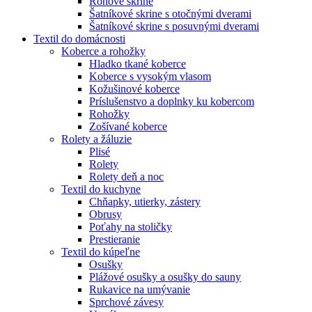
Rohové skrine
Šatníkové skrine s otočnými dverami
Šatníkové skrine s posuvnými dverami
Textil do domácnosti
Koberce a rohožky
Hladko tkané koberce
Koberce s vysokým vlasom
Kožušinové koberce
Príslušenstvo a doplnky ku kobercom
Rohožky
Zošívané koberce
Rolety a žáluzie
Plisé
Rolety
Rolety deň a noc
Textil do kuchyne
Chňapky, utierky, zástery
Obrusy
Poťahy na stoličky
Prestieranie
Textil do kúpeľne
Osušky
Plážové osušky a osušky do sauny
Rukavice na umývanie
Sprchové závesy