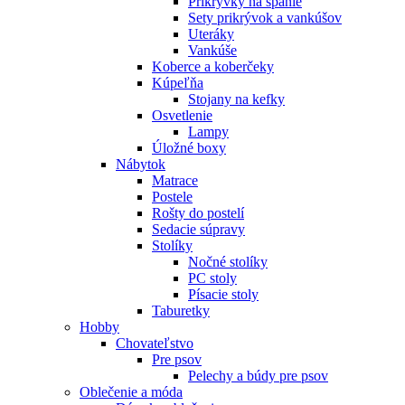
Prikrývky na spanie
Sety prikrývok a vankúšov
Uteráky
Vankúše
Koberce a koberčeky
Kúpeľňa
Stojany na kefky
Osvetlenie
Lampy
Úložné boxy
Nábytok
Matrace
Postele
Rošty do postelí
Sedacie súpravy
Stolíky
Nočné stolíky
PC stoly
Písacie stoly
Taburetky
Hobby
Chovateľstvo
Pre psov
Pelechy a búdy pre psov
Oblečenie a móda