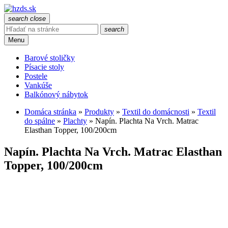
search
close
search
Menu
Barové stoličky
Písacie stoly
Postele
Vankúše
Balkónový nábytok
Domáca stránka
»
Produkty
»
Textil do domácnosti
»
Textil
do spálne
»
Plachty
»
Napín. Plachta Na Vrch. Matrac
Elasthan Topper, 100/200cm
Napín. Plachta Na Vrch. Matrac Elasthan
Topper, 100/200cm