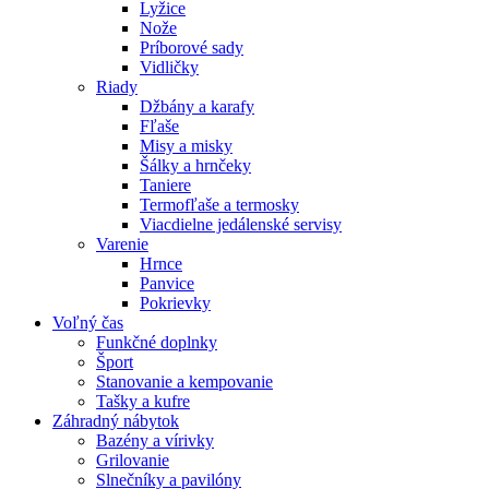
Lyžice
Nože
Príborové sady
Vidličky
Riady
Džbány a karafy
Fľaše
Misy a misky
Šálky a hrnčeky
Taniere
Termofľaše a termosky
Viacdielne jedálenské servisy
Varenie
Hrnce
Panvice
Pokrievky
Voľný čas
Funkčné doplnky
Šport
Stanovanie a kempovanie
Tašky a kufre
Záhradný nábytok
Bazény a vírivky
Grilovanie
Slnečníky a pavilóny