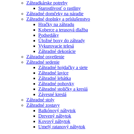
Záhradkárske potreby
Starostlivosť o rastliny
Záhradné domčeky na náradie
Záhradné doplnky a príslušenstvo
Hračky na záhradu
Koberce a terasová dlažba
Podsedáky
Úložné boxy do záhrady
Vykurovacie telesá
Záhradné dekorácie
Záhradné osvetlenie
Záhradné sedenie
Záhradné hojdačky a siete
Záhradné lavice
Záhradné lehátka
Záhradné pohovky
Záhradné stoličky a kreslá
Závesné kreslá
Záhradné stoly
Záhradné zostavy
Balkónový nábytok
Drevený nábytok
Kovový nábytok
Umelý ratanový nábytok