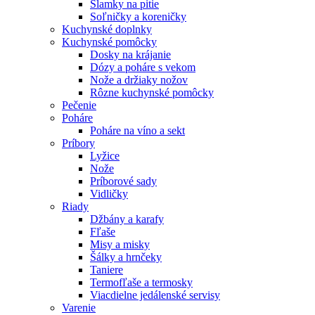
Slamky na pitie
Soľničky a koreničky
Kuchynské doplnky
Kuchynské pomôcky
Dosky na krájanie
Dózy a poháre s vekom
Nože a držiaky nožov
Rôzne kuchynské pomôcky
Pečenie
Poháre
Poháre na víno a sekt
Príbory
Lyžice
Nože
Príborové sady
Vidličky
Riady
Džbány a karafy
Fľaše
Misy a misky
Šálky a hrnčeky
Taniere
Termofľaše a termosky
Viacdielne jedálenské servisy
Varenie