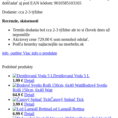
dohľadať aj pod EAN kódom: 9010585103165
Dodanie: cca 2-3 týždne
Recenzie, skúsenosti
Termín dodania bol cca 2-3 týždne ale to si človek dnes už
nepomôže
Akciovej cene 729.00 € som nemohol odolať.
Podľa heureky najlacnejšie na moebelix.sk
info_outline
Viac info o produkte
Podobné produkty
Destilovaná Voda 5 L
1.99 €
Detail
Bodové Svetlo
Rolli 150cm, 6x40 Watt
64.9 €
Detail
Časový Spínač Tick
3.99 €
Detail
Led Lampáš Bettina
6.99 €
Detail