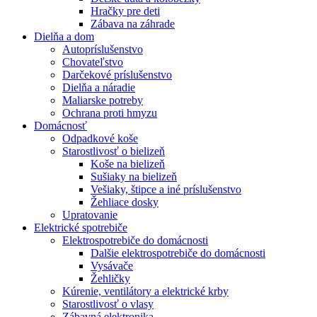
Hračky pre deti
Zábava na záhrade
Dielňa a dom
Autopríslušenstvo
Chovateľstvo
Darčekové príslušenstvo
Dielňa a náradie
Maliarske potreby
Ochrana proti hmyzu
Domácnosť
Odpadkové koše
Starostlivosť o bielizeň
Koše na bielizeň
Sušiaky na bielizeň
Vešiaky, štipce a iné príslušenstvo
Žehliace dosky
Upratovanie
Elektrické spotrebiče
Elektrospotrebiče do domácnosti
Dalšie elektrospotrebiče do domácnosti
Vysávače
Žehličky
Kúrenie, ventilátory a elektrické krby
Starostlivosť o vlasy
Zábavná elektronika