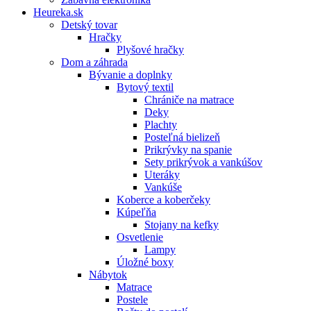
Heureka.sk
Detský tovar
Hračky
Plyšové hračky
Dom a záhrada
Bývanie a doplnky
Bytový textil
Chrániče na matrace
Deky
Plachty
Posteľná bielizeň
Prikrývky na spanie
Sety prikrývok a vankúšov
Uteráky
Vankúše
Koberce a koberčeky
Kúpeľňa
Stojany na kefky
Osvetlenie
Lampy
Úložné boxy
Nábytok
Matrace
Postele