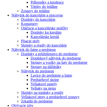
Príborníky a kredence
Vitríny do jedálne
Zostavy do jedálne
Nábytok do kancelárie a pracovne
Doplnky do kancelárie
Kontajnery
Otáčacie a kancelárske stoličky
Doplnky ku kreslám
Kancelárske kreslá
Písacie stoly
Skrinky a regály do kancelárie
Nábytok do šatne a predsiene
Doplnky a príslušenstvo do predsiene
Doplnkový nábytok do predsiene
Stojany a vozíky na šaty do predsiene
Stojany na dáždníky
Nábytok do predsiene
Lavice do predsiene a šatne
Predsieňové skrine
Vešiakové panely
Vešiaky na stenu
Skrinky na topánky a regály
Vešiakové steny a predsieňové zostavy
Zrkadlá do predsiene
Obývacie izby