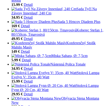
400ml
15.99 €
Detail
Sada Tyčí Na
Závesy Innenlauf, 240 Cm
34.95 €
Detail
Sada 5 Hrncov Diadem Plus
169 €
Detail
Koberec Stefan 1,
80/150cm, Tmavosivá
49.95 €
Detail
Konferenčný Stolík
Mahilo Masív
149 €
Detail
Miska Sahara, Ø: 7,5cm
5.99 €
Detail
Nástenná Polica Tonale
34.95 €
Detail
Stolová Lampa
Evelyn V: 35cm, 40 Watt
15.99 €
Detail
Stolová Lampa
Fynn Ø: 20 Cm, 40 Watt
29.95 €
Detail
Obývacia Stena Montana
New