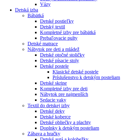
Vázy
Detská izba
Bábätká
Detské postieľky
Detský textil
Kompletné izby pre bábätká
Prebaľovacie pulty
Detské matrace
Nábytok pre deti a mládež
Detské otočné stoličky
Detské písacie stoly
Detské postele
Klasické detské postele
Príslušenstvo k detským posteliam
Detské skrine
Kompletné izby pre deti
Nábytok pre najmenších
Sedacie vaky
Textil do detskej izby
Detské deky
Detské koberce
Detské obliečky a plachty
Doplnky k detským posteliam
Zábava a hračky
Detské autá a kolobežky