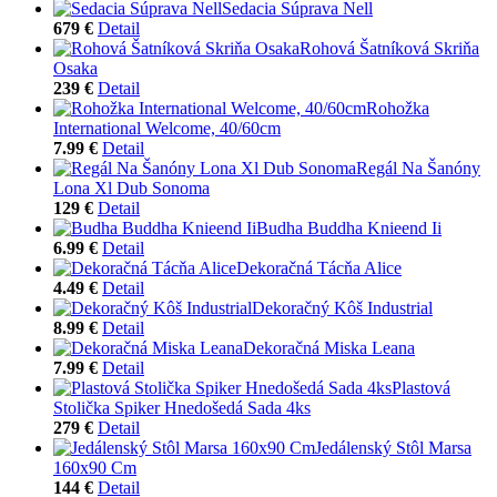
Sedacia Súprava Nell
679 €
Detail
Rohová Šatníková Skriňa
Osaka
239 €
Detail
Rohožka
International Welcome, 40/60cm
7.99 €
Detail
Regál Na Šanóny
Lona Xl Dub Sonoma
129 €
Detail
Budha Buddha Knieend Ii
6.99 €
Detail
Dekoračná Tácňa Alice
4.49 €
Detail
Dekoračný Kôš Industrial
8.99 €
Detail
Dekoračná Miska Leana
7.99 €
Detail
Plastová
Stolička Spiker Hnedošedá Sada 4ks
279 €
Detail
Jedálenský Stôl Marsa
160x90 Cm
144 €
Detail