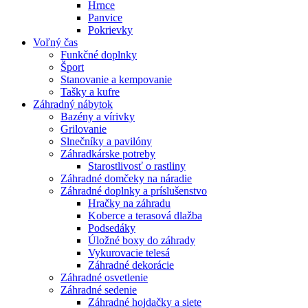
Hrnce
Panvice
Pokrievky
Voľný čas
Funkčné doplnky
Šport
Stanovanie a kempovanie
Tašky a kufre
Záhradný nábytok
Bazény a vírivky
Grilovanie
Slnečníky a pavilóny
Záhradkárske potreby
Starostlivosť o rastliny
Záhradné domčeky na náradie
Záhradné doplnky a príslušenstvo
Hračky na záhradu
Koberce a terasová dlažba
Podsedáky
Úložné boxy do záhrady
Vykurovacie telesá
Záhradné dekorácie
Záhradné osvetlenie
Záhradné sedenie
Záhradné hojdačky a siete