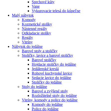
Sprchové kúty
Vane
Vykurovacie telesá do kúpeľne
Malý nábytok
Komody
Kozmetické stolíky
Nástenné regály
Odkladacie stolíky
Regály
Vitríny
Nábytok do jedálne
Barové stoly a stoličky
Stoličky, lavice a barové stoličky
Barové stoličky
Hojdacie stoličky do jedálne
Jedálenské kreslá
Rohové kuchynské lavice
Sedacie lavice do jedálne
Stoličky do jedálne
Stoly do jedálne
Barové a zvýšené stoly
Rozložitelné stoly do jedálne
Vitríny, komody a police do jedálne
Komody do jedálne
Police do jedálne