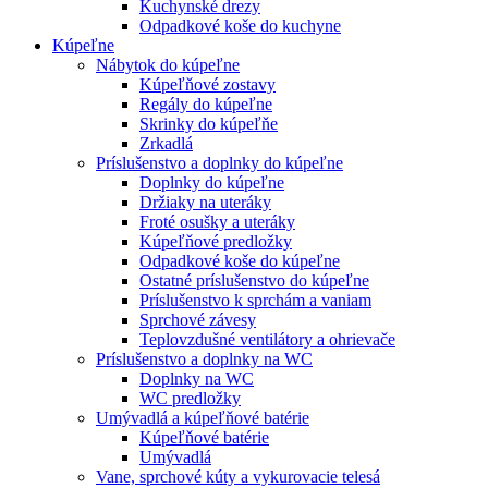
Kuchynské drezy
Odpadkové koše do kuchyne
Kúpeľne
Nábytok do kúpeľne
Kúpeľňové zostavy
Regály do kúpeľne
Skrinky do kúpeľňe
Zrkadlá
Príslušenstvo a doplnky do kúpeľne
Doplnky do kúpeľne
Držiaky na uteráky
Froté osušky a uteráky
Kúpeľňové predložky
Odpadkové koše do kúpeľne
Ostatné príslušenstvo do kúpeľne
Príslušenstvo k sprchám a vaniam
Sprchové závesy
Teplovzdušné ventilátory a ohrievače
Príslušenstvo a doplnky na WC
Doplnky na WC
WC predložky
Umývadlá a kúpeľňové batérie
Kúpeľňové batérie
Umývadlá
Vane, sprchové kúty a vykurovacie telesá