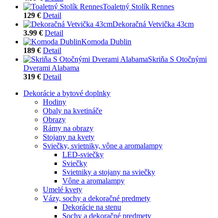
Toaletný Stolík Rennes
129 €
Detail
Dekoračná Vetvička 43cm
3.99 €
Detail
Komoda Dublin
189 €
Detail
Skriňa S Otočnými
Dverami Alabama
319 €
Detail
Dekorácie a bytové doplnky
Hodiny
Obaly na kvetináče
Obrazy
Rámy na obrazy
Stojany na kvety
Sviečky, svietniky, vône a aromalampy
LED-sviečky
Sviečky
Svietniky a stojany na sviečky
Vône a aromalampy
Umelé kvety
Vázy, sochy a dekoračné predmety
Dekorácie na stenu
Sochy a dekoračné predmety