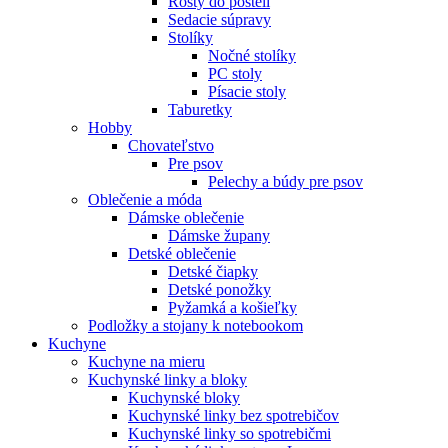
Rošty do postelí
Sedacie súpravy
Stolíky
Nočné stolíky
PC stoly
Písacie stoly
Taburetky
Hobby
Chovateľstvo
Pre psov
Pelechy a búdy pre psov
Oblečenie a móda
Dámske oblečenie
Dámske župany
Detské oblečenie
Detské čiapky
Detské ponožky
Pyžamká a košieľky
Podložky a stojany k notebookom
Kuchyne
Kuchyne na mieru
Kuchynské linky a bloky
Kuchynské bloky
Kuchynské linky bez spotrebičov
Kuchynské linky so spotrebičmi