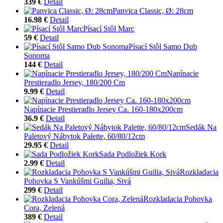
339 €
Detail
Panvica Classic, Ø: 28cm
16.98 €
Detail
Písací Stôl Marc
59 €
Detail
Písací Stôl Samo Dub
Sonoma
144 €
Detail
Napínacie
Prestieradlo Jersey, 180/200 Cm
9.99 €
Detail
Napínacie Prestieradlo Jersey Ca. 160-180x200cm
36.9 €
Detail
Sedák Na
Paletový Nábytok Palette, 60/80/12cm
29.95 €
Detail
Sada Podložiek Kork
2.99 €
Detail
Rozkladacia
Pohovka S Vankúšmi Guilia, Sivá
299 €
Detail
Rozkladacia Pohovka
Cora, Zelená
389 €
Detail