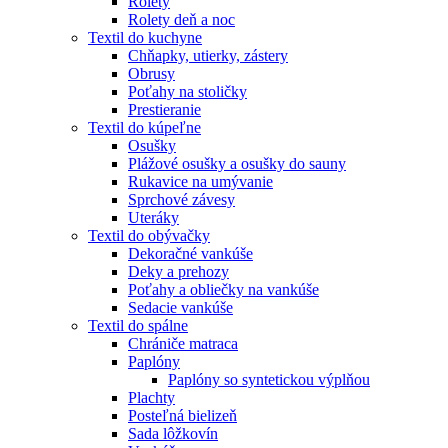
Rolety
Rolety deň a noc
Textil do kuchyne
Chňapky, utierky, zástery
Obrusy
Poťahy na stoličky
Prestieranie
Textil do kúpeľne
Osušky
Plážové osušky a osušky do sauny
Rukavice na umývanie
Sprchové závesy
Uteráky
Textil do obývačky
Dekoračné vankúše
Deky a prehozy
Poťahy a obliečky na vankúše
Sedacie vankúše
Textil do spálne
Chrániče matraca
Paplóny
Paplóny so syntetickou výplňou
Plachty
Posteľná bielizeň
Sada lôžkovín