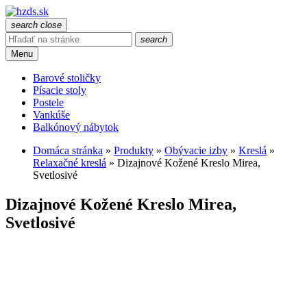
search
close
search
Menu
Barové stoličky
Písacie stoly
Postele
Vankúše
Balkónový nábytok
Domáca stránka
»
Produkty
»
Obývacie izby
»
Kreslá
»
Relaxačné kreslá
»
Dizajnové Kožené Kreslo Mirea,
Svetlosivé
Dizajnové Kožené Kreslo Mirea,
Svetlosivé