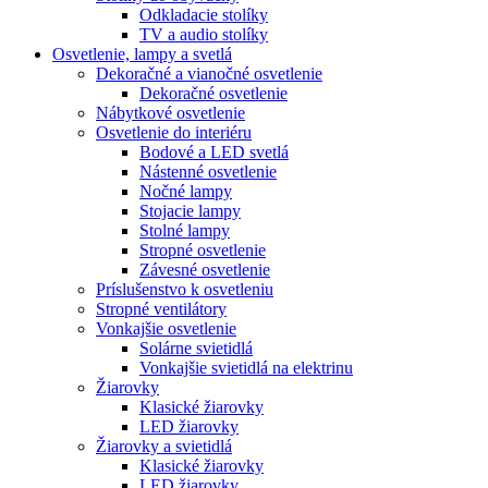
Odkladacie stolíky
TV a audio stolíky
Osvetlenie, lampy a svetlá
Dekoračné a vianočné osvetlenie
Dekoračné osvetlenie
Nábytkové osvetlenie
Osvetlenie do interiéru
Bodové a LED svetlá
Nástenné osvetlenie
Nočné lampy
Stojacie lampy
Stolné lampy
Stropné osvetlenie
Závesné osvetlenie
Príslušenstvo k osvetleniu
Stropné ventilátory
Vonkajšie osvetlenie
Solárne svietidlá
Vonkajšie svietidlá na elektrinu
Žiarovky
Klasické žiarovky
LED žiarovky
Žiarovky a svietidlá
Klasické žiarovky
LED žiarovky