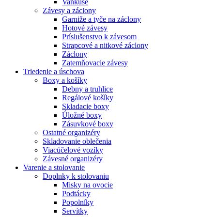
Vankúše
Závesy a záclony
Garniže a tyče na záclony
Hotové závesy
Príslušenstvo k závesom
Strapcové a nitkové záclony
Záclony
Zatemňovacie závesy
Triedenie a úschova
Boxy a košíky
Debny a truhlice
Regálové košíky
Skladacie boxy
Úložné boxy
Zásuvkové boxy
Ostatné organizéry
Skladovanie oblečenia
Viacúčelové vozíky
Závesné organizéry
Varenie a stolovanie
Doplnky k stolovaniu
Misky na ovocie
Podtácky
Popolníky
Servítky