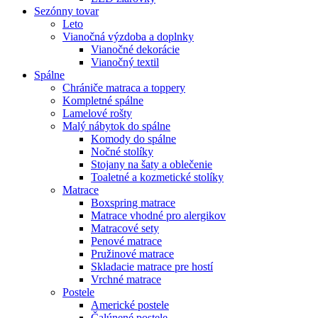
Sezónny tovar
Leto
Vianočná výzdoba a doplnky
Vianočné dekorácie
Vianočný textil
Spálne
Chrániče matraca a toppery
Kompletné spálne
Lamelové rošty
Malý nábytok do spálne
Komody do spálne
Nočné stolíky
Stojany na šaty a oblečenie
Toaletné a kozmetické stolíky
Matrace
Boxspring matrace
Matrace vhodné pro alergikov
Matracové sety
Penové matrace
Pružinové matrace
Skladacie matrace pre hostí
Vrchné matrace
Postele
Americké postele
Čalúnené postele