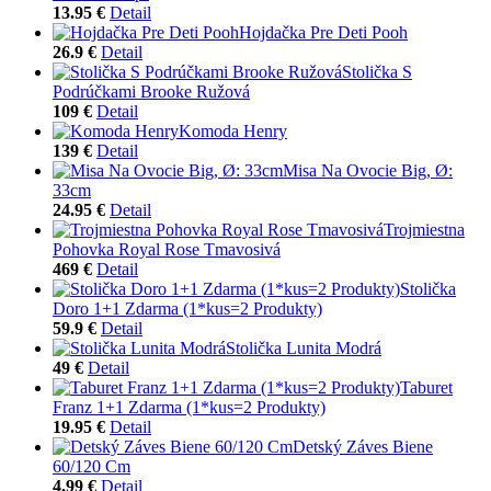
13.95 €
Detail
Hojdačka Pre Deti Pooh
26.9 €
Detail
Stolička S
Podrúčkami Brooke Ružová
109 €
Detail
Komoda Henry
139 €
Detail
Misa Na Ovocie Big, Ø:
33cm
24.95 €
Detail
Trojmiestna
Pohovka Royal Rose Tmavosivá
469 €
Detail
Stolička
Doro 1+1 Zdarma (1*kus=2 Produkty)
59.9 €
Detail
Stolička Lunita Modrá
49 €
Detail
Taburet
Franz 1+1 Zdarma (1*kus=2 Produkty)
19.95 €
Detail
Detský Záves Biene
60/120 Cm
4.99 €
Detail