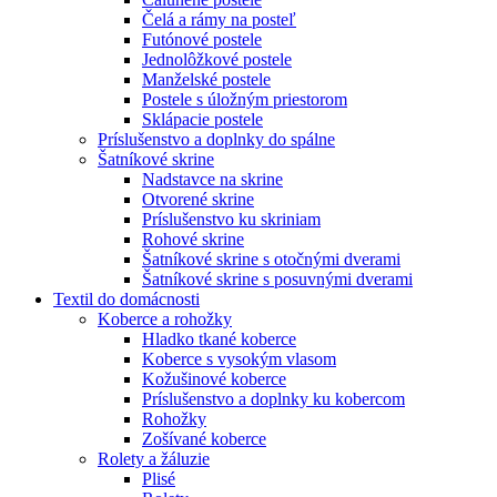
Čelá a rámy na posteľ
Futónové postele
Jednolôžkové postele
Manželské postele
Postele s úložným priestorom
Sklápacie postele
Príslušenstvo a doplnky do spálne
Šatníkové skrine
Nadstavce na skrine
Otvorené skrine
Príslušenstvo ku skriniam
Rohové skrine
Šatníkové skrine s otočnými dverami
Šatníkové skrine s posuvnými dverami
Textil do domácnosti
Koberce a rohožky
Hladko tkané koberce
Koberce s vysokým vlasom
Kožušinové koberce
Príslušenstvo a doplnky ku kobercom
Rohožky
Zošívané koberce
Rolety a žáluzie
Plisé