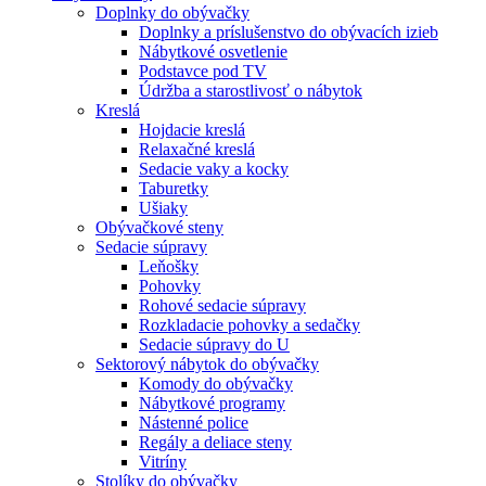
Doplnky do obývačky
Doplnky a príslušenstvo do obývacích izieb
Nábytkové osvetlenie
Podstavce pod TV
Údržba a starostlivosť o nábytok
Kreslá
Hojdacie kreslá
Relaxačné kreslá
Sedacie vaky a kocky
Taburetky
Ušiaky
Obývačkové steny
Sedacie súpravy
Leňošky
Pohovky
Rohové sedacie súpravy
Rozkladacie pohovky a sedačky
Sedacie súpravy do U
Sektorový nábytok do obývačky
Komody do obývačky
Nábytkové programy
Nástenné police
Regály a deliace steny
Vitríny
Stolíky do obývačky