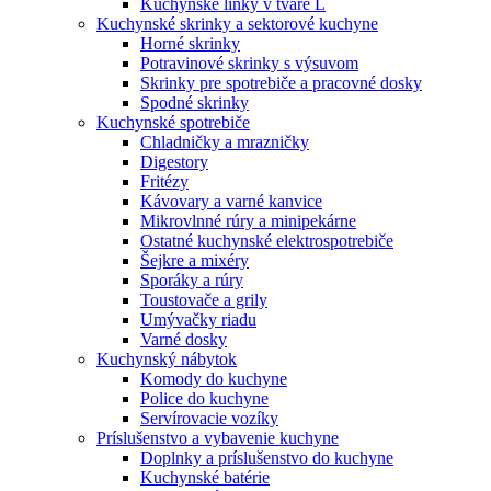
Kuchynské linky v tvare L
Kuchynské skrinky a sektorové kuchyne
Horné skrinky
Potravinové skrinky s výsuvom
Skrinky pre spotrebiče a pracovné dosky
Spodné skrinky
Kuchynské spotrebiče
Chladničky a mrazničky
Digestory
Fritézy
Kávovary a varné kanvice
Mikrovlnné rúry a minipekárne
Ostatné kuchynské elektrospotrebiče
Šejkre a mixéry
Sporáky a rúry
Toustovače a grily
Umývačky riadu
Varné dosky
Kuchynský nábytok
Komody do kuchyne
Police do kuchyne
Servírovacie vozíky
Príslušenstvo a vybavenie kuchyne
Doplnky a príslušenstvo do kuchyne
Kuchynské batérie