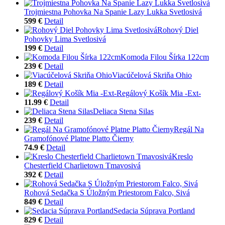
Trojmiestna Pohovka Na Spanie Lazy Lukka Svetlosivá
599 €
Detail
Rohový Diel
Pohovky Lima Svetlosivá
199 €
Detail
Komoda Filou Šírka 122cm
239 €
Detail
Viacúčelová Skriňa Ohio
189 €
Detail
Regálový Košík Mia -Ext-
11.99 €
Detail
Deliaca Stena Silas
239 €
Detail
Regál Na
Gramofónové Platne Platto Čierny
74.9 €
Detail
Kreslo
Chesterfield Charlietown Tmavosivá
392 €
Detail
Rohová Sedačka S Úložným Priestorom Falco, Sivá
849 €
Detail
Sedacia Súprava Portland
829 €
Detail