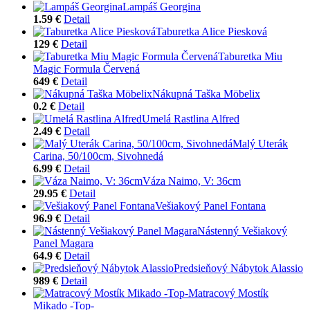
Lampáš Georgina
1.59 €
Detail
Taburetka Alice Piesková
129 €
Detail
Taburetka Miu
Magic Formula Červená
649 €
Detail
Nákupná Taška Möbelix
0.2 €
Detail
Umelá Rastlina Alfred
2.49 €
Detail
Malý Uterák
Carina, 50/100cm, Sivohnedá
6.99 €
Detail
Váza Naimo, V: 36cm
29.95 €
Detail
Vešiakový Panel Fontana
96.9 €
Detail
Nástenný Vešiakový
Panel Magara
64.9 €
Detail
Predsieňový Nábytok Alassio
989 €
Detail
Matracový Mostík
Mikado -Top-