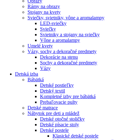
Obrazy
Rámy na obrazy
Stojany na kvety
Sviečky, svietniky, vône a aromalampy
LED-sviečky
Sviečky
Svietniky a stojany na sviečky
Vône a aromalampy
Umelé kvety
Vázy, sochy a dekoračné predmety
Dekorácie na stenu
Sochy a dekoračné predmety
Vázy
Detská izba
Bábätká
Detské postieľky
Detský textil
Kompletné izby pre bábätká
Prebaľovacie pulty
Detské matrace
Nábytok pre deti a mládež
Detské otočné stoličky
Detské písacie stoly
Detské postele
Klasické detské postele