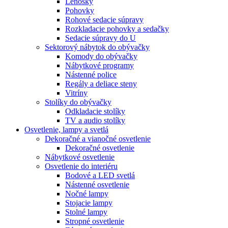
Leňošky
Pohovky
Rohové sedacie súpravy
Rozkladacie pohovky a sedačky
Sedacie súpravy do U
Sektorový nábytok do obývačky
Komody do obývačky
Nábytkové programy
Nástenné police
Regály a deliace steny
Vitríny
Stolíky do obývačky
Odkladacie stolíky
TV a audio stolíky
Osvetlenie, lampy a svetlá
Dekoračné a vianočné osvetlenie
Dekoračné osvetlenie
Nábytkové osvetlenie
Osvetlenie do interiéru
Bodové a LED svetlá
Nástenné osvetlenie
Nočné lampy
Stojacie lampy
Stolné lampy
Stropné osvetlenie