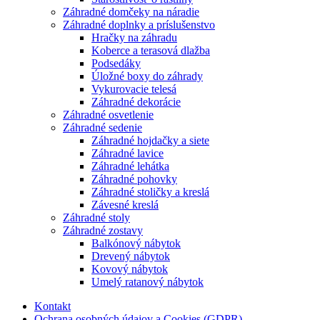
Záhradné domčeky na náradie
Záhradné doplnky a príslušenstvo
Hračky na záhradu
Koberce a terasová dlažba
Podsedáky
Úložné boxy do záhrady
Vykurovacie telesá
Záhradné dekorácie
Záhradné osvetlenie
Záhradné sedenie
Záhradné hojdačky a siete
Záhradné lavice
Záhradné lehátka
Záhradné pohovky
Záhradné stoličky a kreslá
Závesné kreslá
Záhradné stoly
Záhradné zostavy
Balkónový nábytok
Drevený nábytok
Kovový nábytok
Umelý ratanový nábytok
Kontakt
Ochrana osobných údajov a Cookies (GDPR)