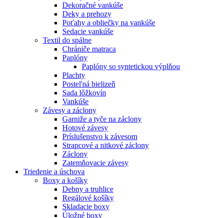
Dekoračné vankúše
Deky a prehozy
Poťahy a obliečky na vankúše
Sedacie vankúše
Textil do spálne
Chrániče matraca
Paplóny
Paplóny so syntetickou výplňou
Plachty
Posteľná bielizeň
Sada lôžkovín
Vankúše
Závesy a záclony
Garniže a tyče na záclony
Hotové závesy
Príslušenstvo k závesom
Strapcové a nitkové záclony
Záclony
Zatemňovacie závesy
Triedenie a úschova
Boxy a košíky
Debny a truhlice
Regálové košíky
Skladacie boxy
Úložné boxy