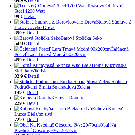
69.9 €
Detail
Terasový Ohrievač
Steel 1200 Watt
99 €
Detail
Stolová Súprava Z
Borovicového Dreva
359 €
Detail
Barová Stolička Seko
54.9 €
Detail
Čalúnená
Posteľ Lara Tmavá Modrá 90x200cm
459 €
Detail
Horná Kuchynská
Skrinka Wito Biela
32.9 €
Detail
Stolička
Podrúčkami Emilia Smaragdová Zelená
149 €
Detail
Komoda Bounty
229 €
Detail
Rohová Kuchyňa
Lucca Biela/tm.sivá
729 €
Detail
Obal Na
Kvetináč Obscure, Ø/v: 20/70cm