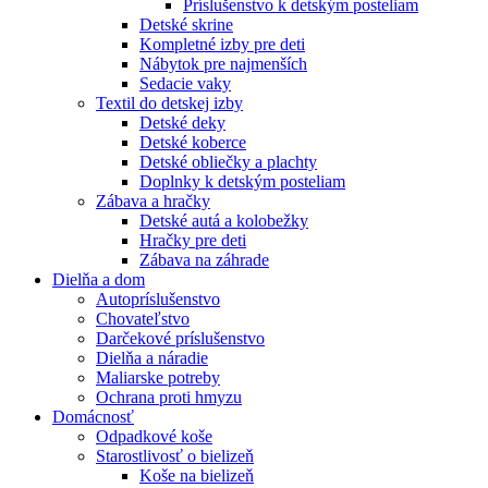
Príslušenstvo k detským posteliam
Detské skrine
Kompletné izby pre deti
Nábytok pre najmenších
Sedacie vaky
Textil do detskej izby
Detské deky
Detské koberce
Detské obliečky a plachty
Doplnky k detským posteliam
Zábava a hračky
Detské autá a kolobežky
Hračky pre deti
Zábava na záhrade
Dielňa a dom
Autopríslušenstvo
Chovateľstvo
Darčekové príslušenstvo
Dielňa a náradie
Maliarske potreby
Ochrana proti hmyzu
Domácnosť
Odpadkové koše
Starostlivosť o bielizeň
Koše na bielizeň