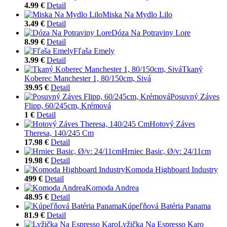
4.99 €
Detail
Miska Na Mydlo Lilo
3.49 €
Detail
Dóza Na Potraviny Lore
8.99 €
Detail
Fľaša Emely
3.99 €
Detail
Tkaný
Koberec Manchester 1, 80/150cm, Sivá
39.95 €
Detail
Posuvný Záves
Flipp, 60/245cm, Krémová
1 €
Detail
Hotový Záves
Theresa, 140/245 Cm
17.98 €
Detail
Hrniec Basic, Ø/v: 24/11cm
19.98 €
Detail
Komoda Highboard Industry
499 €
Detail
Komoda Andrea
48.95 €
Detail
Kúpeľňová Batéria Panama
81.9 €
Detail
Lyžička Na Espresso Karo