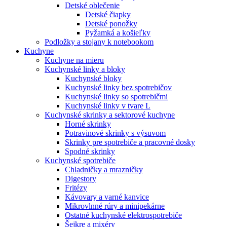
Detské oblečenie
Detské čiapky
Detské ponožky
Pyžamká a košieľky
Podložky a stojany k notebookom
Kuchyne
Kuchyne na mieru
Kuchynské linky a bloky
Kuchynské bloky
Kuchynské linky bez spotrebičov
Kuchynské linky so spotrebičmi
Kuchynské linky v tvare L
Kuchynské skrinky a sektorové kuchyne
Horné skrinky
Potravinové skrinky s výsuvom
Skrinky pre spotrebiče a pracovné dosky
Spodné skrinky
Kuchynské spotrebiče
Chladničky a mrazničky
Digestory
Fritézy
Kávovary a varné kanvice
Mikrovlnné rúry a minipekárne
Ostatné kuchynské elektrospotrebiče
Šejkre a mixéry