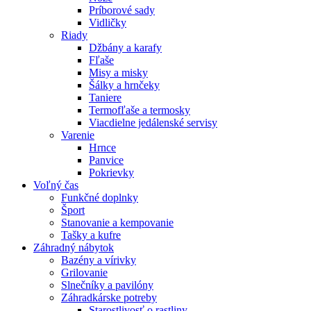
Príborové sady
Vidličky
Riady
Džbány a karafy
Fľaše
Misy a misky
Šálky a hrnčeky
Taniere
Termofľaše a termosky
Viacdielne jedálenské servisy
Varenie
Hrnce
Panvice
Pokrievky
Voľný čas
Funkčné doplnky
Šport
Stanovanie a kempovanie
Tašky a kufre
Záhradný nábytok
Bazény a vírivky
Grilovanie
Slnečníky a pavilóny
Záhradkárske potreby
Starostlivosť o rastliny