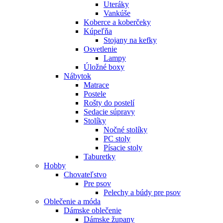
Uteráky
Vankúše
Koberce a koberčeky
Kúpeľňa
Stojany na kefky
Osvetlenie
Lampy
Úložné boxy
Nábytok
Matrace
Postele
Rošty do postelí
Sedacie súpravy
Stolíky
Nočné stolíky
PC stoly
Písacie stoly
Taburetky
Hobby
Chovateľstvo
Pre psov
Pelechy a búdy pre psov
Oblečenie a móda
Dámske oblečenie
Dámske župany