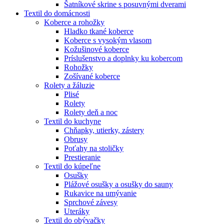
Šatníkové skrine s posuvnými dverami
Textil do domácnosti
Koberce a rohožky
Hladko tkané koberce
Koberce s vysokým vlasom
Kožušinové koberce
Príslušenstvo a doplnky ku kobercom
Rohožky
Zošívané koberce
Rolety a žáluzie
Plisé
Rolety
Rolety deň a noc
Textil do kuchyne
Chňapky, utierky, zástery
Obrusy
Poťahy na stoličky
Prestieranie
Textil do kúpeľne
Osušky
Plážové osušky a osušky do sauny
Rukavice na umývanie
Sprchové závesy
Uteráky
Textil do obývačky