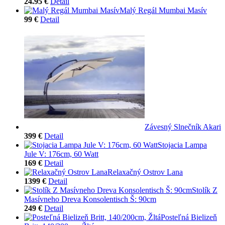
24.95 €
Detail
Malý Regál Mumbai Masív
99 €
Detail
Závesný Slnečník Akari
399 €
Detail
Stojacia Lampa
Jule V: 176cm, 60 Watt
169 €
Detail
Relaxačný Ostrov Lana
1399 €
Detail
Stolík Z
Masívneho Dreva Konsolentisch Š: 90cm
249 €
Detail
Posteľná Bielizeň