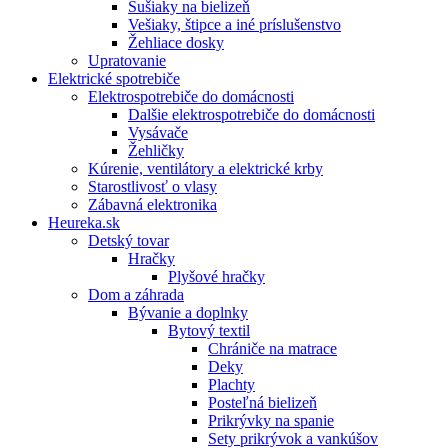
Sušiaky na bielizeň
Vešiaky, štipce a iné príslušenstvo
Žehliace dosky
Upratovanie
Elektrické spotrebiče
Elektrospotrebiče do domácnosti
Dalšie elektrospotrebiče do domácnosti
Vysávače
Žehličky
Kúrenie, ventilátory a elektrické krby
Starostlivosť o vlasy
Zábavná elektronika
Heureka.sk
Detský tovar
Hračky
Plyšové hračky
Dom a záhrada
Bývanie a doplnky
Bytový textil
Chrániče na matrace
Deky
Plachty
Posteľná bielizeň
Prikrývky na spanie
Sety prikrývok a vankúšov