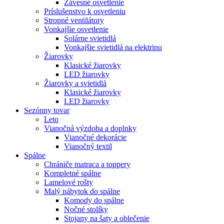
Závesné osvetlenie
Príslušenstvo k osvetleniu
Stropné ventilátory
Vonkajšie osvetlenie
Solárne svietidlá
Vonkajšie svietidlá na elektrinu
Žiarovky
Klasické žiarovky
LED žiarovky
Žiarovky a svietidlá
Klasické žiarovky
LED žiarovky
Sezónny tovar
Leto
Vianočná výzdoba a doplnky
Vianočné dekorácie
Vianočný textil
Spálne
Chrániče matraca a toppery
Kompletné spálne
Lamelové rošty
Malý nábytok do spálne
Komody do spálne
Nočné stolíky
Stojany na šaty a oblečenie