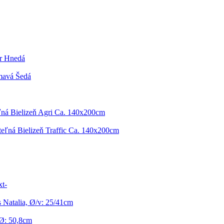
er Hnedá
mavá Šedá
ľná Bielizeň Agri Ca. 140x200cm
teľná Bielizeň Traffic Ca. 140x200cm
t-
Natalia, Ø/v: 25/41cm
 Ø: 50,8cm