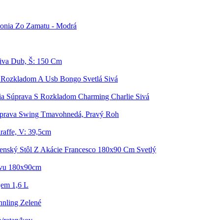
Fonia Zo Zamatu - Modrá
iva Dub, Š: 150 Cm
 Rozkladom A Usb Bongo Svetlá Sivá
ia Súprava S Rozkladom Charming Charlie Sivá
úprava Swing Tmavohnedá, Pravý Roh
raffe, V: 39,5cm
lenský Stôl Z Akácie Francesco 180x90 Cm Svetlý
ívu 180x90cm
jem 1,6 L
nling Zelené