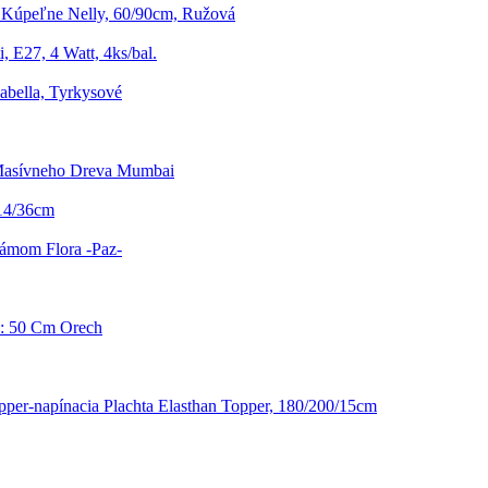
Kúpeľne Nelly, 60/90cm, Ružová
, E27, 4 Watt, 4ks/bal.
abella, Tyrkysové
Masívneho Dreva Mumbai
14/36cm
ámom Flora -Paz-
 Š: 50 Cm Orech
pper-napínacia Plachta Elasthan Topper, 180/200/15cm