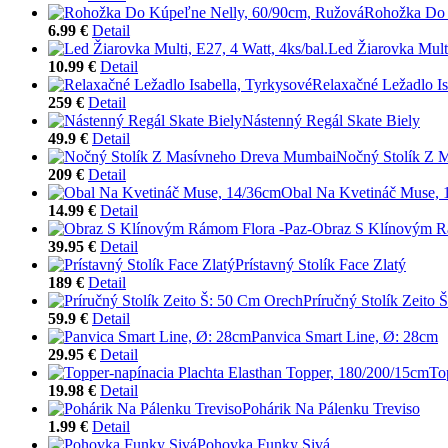
Rohožka Do 
6.99 €
Detail
Led Žiarovka Multi
10.99 €
Detail
Relaxačné Ležadlo Is
259 €
Detail
Nástenný Regál Skate Biely
49.9 €
Detail
Nočný Stolík Z 
209 €
Detail
Obal Na Kvetináč Muse, 
14.99 €
Detail
Obraz S Klínovým R
39.95 €
Detail
Prístavný Stolík Face Zlatý
189 €
Detail
Príručný Stolík Zeito
59.9 €
Detail
Panvica Smart Line, Ø: 28cm
29.95 €
Detail
To
19.98 €
Detail
Pohárik Na Pálenku Treviso
1.99 €
Detail
Pohovka Funky Sivá