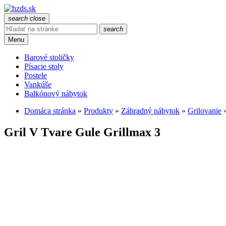
search
close
search
Menu
Barové stoličky
Písacie stoly
Postele
Vankúše
Balkónový nábytok
Domáca stránka
»
Produkty
»
Záhradný nábytok
»
Grilovanie
Gril V Tvare Gule Grillmax 3