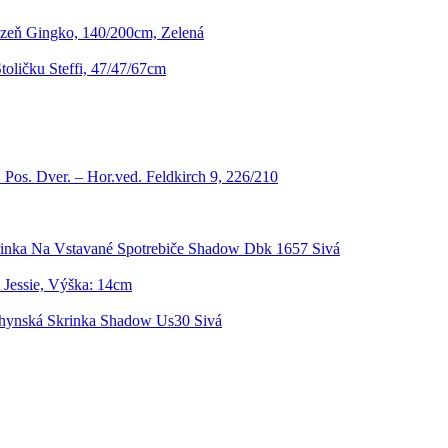
izeň Gingko, 140/200cm, Zelená
oličku Steffi, 47/47/67cm
 Pos. Dver. – Hor.ved. Feldkirch 9, 226/210
inka Na Vstavané Spotrebiče Shadow Dbk 1657 Sivá
Jessie, Výška: 14cm
hynská Skrinka Shadow Us30 Sivá