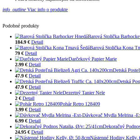
info_outline
Viac info o produkte
Podobné produkty
Barová Stolička Barhock
184.9 €
Detail
Barová Stolička Kona T
79 €
Detail
Darčekový Papier Marie
2.99 €
Detail
Detská Poste
47.9 €
Detail
Detská Pos
47.9 €
Detail
Dezertný Tanier Nele
2 €
Detail
Pohár Retro 128409
3.99 €
Detail
Dávkovač Mydla Melrina -Ex
6.99 €
Detail
Dekoračný Podnos 
24.95 €
Detail
Nástenné Hodiny Kelly,