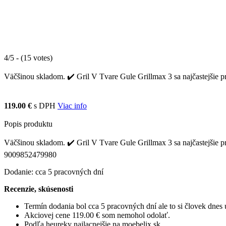
4/5 - (15 votes)
Väčšinou skladom. ✔️ Gril V Tvare Gule Grillmax 3 sa najčastejšie p
119.00 €
s DPH
Viac info
Popis produktu
Väčšinou skladom. ✔️ Gril V Tvare Gule Grillmax 3 sa najčastejšie p
9009852479980
Dodanie: cca 5 pracovných dní
Recenzie, skúsenosti
Termín dodania bol cca 5 pracovných dní ale to si človek dne
Akciovej cene 119.00 € som nemohol odolať.
Podľa heureky najlacnejšie na moebelix.sk