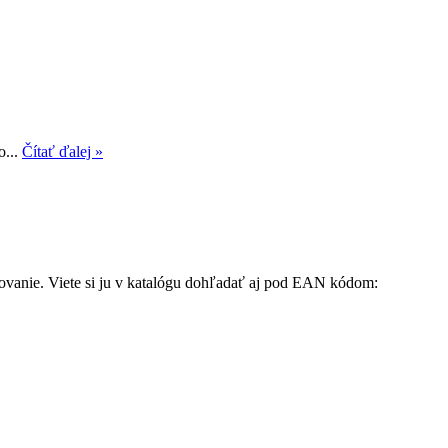
o...
Čítať ďalej »
lovanie. Viete si ju v katalógu dohľadať aj pod EAN kódom: