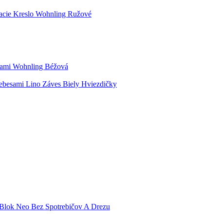
acie Kreslo Wohnling Ružové
kami Wohnling Béžová
ebesami Lino Záves Biely Hviezdičky
Blok Neo Bez Spotrebičov A Drezu