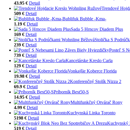
43.95 €
Detail
Trendové Hojd
509 €
Detail
Bublifuk Bubble -Kma-
1.19 €
Detail
Sada 5 Hrncov Diadem Plus
169 €
Detail
Stolička S Podrúč
239 €
Detail
Posteľ S N
739 €
Detail
Kancelárske Kreslo Carla
129 €
Detail
Vonkajšie Koberce Florida
19.98 €
Detail
Konferenčný Stolík Nizza 2
69.9 €
Detail
Príborník Best50-S
14.95 €
Detail
Multifunkčný Otvárač Rony
4.99 €
Detail
Kuchynská Linka Toronto
5198 €
Detail
Kuchynský 
519 €
Detail