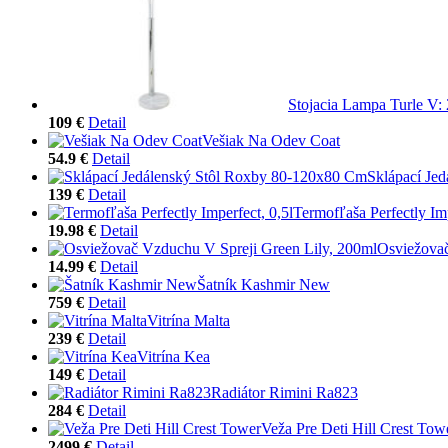
Stojacia Lampa Turle V:
109 €
Detail
Vešiak Na Odev Coat
54.9 €
Detail
Sklápací Je
139 €
Detail
Termofľaša Perfectly Imp
19.98 €
Detail
Osviežovač
14.99 €
Detail
Šatník Kashmir New
759 €
Detail
Vitrína Malta
239 €
Detail
Vitrína Kea
149 €
Detail
Radiátor Rimini Ra823
284 €
Detail
Veža Pre Deti Hill Crest Tow
2499 €
Detail