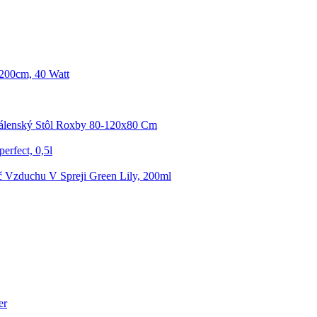
 200cm, 40 Watt
dálenský Stôl Roxby 80-120x80 Cm
erfect, 0,5l
 Vzduchu V Spreji Green Lily, 200ml
er