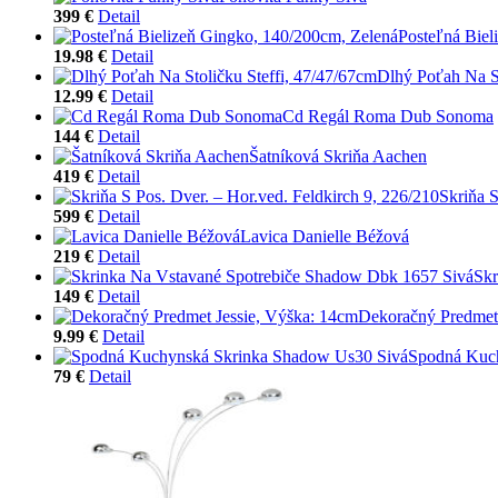
399 €
Detail
Posteľná Biel
19.98 €
Detail
Dlhý Poťah Na St
12.99 €
Detail
Cd Regál Roma Dub Sonoma
144 €
Detail
Šatníková Skriňa Aachen
419 €
Detail
Skriňa S
599 €
Detail
Lavica Danielle Béžová
219 €
Detail
Skr
149 €
Detail
Dekoračný Predmet 
9.99 €
Detail
Spodná Kuc
79 €
Detail