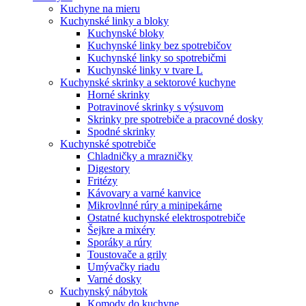
Kuchyne na mieru
Kuchynské linky a bloky
Kuchynské bloky
Kuchynské linky bez spotrebičov
Kuchynské linky so spotrebičmi
Kuchynské linky v tvare L
Kuchynské skrinky a sektorové kuchyne
Horné skrinky
Potravinové skrinky s výsuvom
Skrinky pre spotrebiče a pracovné dosky
Spodné skrinky
Kuchynské spotrebiče
Chladničky a mrazničky
Digestory
Fritézy
Kávovary a varné kanvice
Mikrovlnné rúry a minipekárne
Ostatné kuchynské elektrospotrebiče
Šejkre a mixéry
Sporáky a rúry
Toustovače a grily
Umývačky riadu
Varné dosky
Kuchynský nábytok
Komody do kuchyne