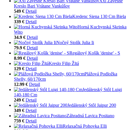
Xxl Závesné
Kreslo Bari Vrátane Vankúšov
549 €
Detail
Kredenc Siena 130 Cm Biela
339 €
Detail
Horná Kuchynská Skrinka
Wito
34.9 €
Detail
Nočný Stolík Julia Ii
79.9 €
Detail
Regálový Košík 'denise' - S
8.99 €
Detail
Kreslo Filip Žltá
129 €
Detail
Plážová Podložka
Shelly, 60/170cm
12.99 €
Detail
Jedálenský Stôl Luigi
140-180 Cm
249 €
Detail
Jedálenský Stôl Jaipur 200
349 €
Detail
Záhradná Lavica Positano
759 €
Detail
Relaxačná Pohovka Elli