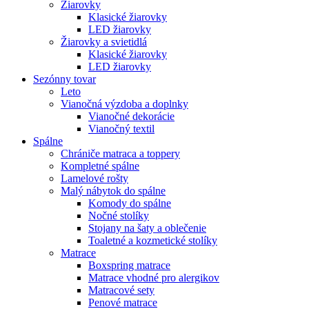
Žiarovky
Klasické žiarovky
LED žiarovky
Žiarovky a svietidlá
Klasické žiarovky
LED žiarovky
Sezónny tovar
Leto
Vianočná výzdoba a doplnky
Vianočné dekorácie
Vianočný textil
Spálne
Chrániče matraca a toppery
Kompletné spálne
Lamelové rošty
Malý nábytok do spálne
Komody do spálne
Nočné stolíky
Stojany na šaty a oblečenie
Toaletné a kozmetické stolíky
Matrace
Boxspring matrace
Matrace vhodné pro alergikov
Matracové sety
Penové matrace