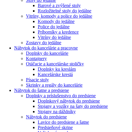
Stoly do jedálne
Barové a zvýšené stoly
Rozložitelné stoly do jedálne
Vitríny, komody a police do jedálne
Komody do jedálne
Police do jedálne
Príborníky a kredence
Vitríny do jedálne
Zostavy do jedálne
Nábytok do kancelárie a pracovne
Doplnky do kancelárie
Kontajnery
Otáčacie a kancelárske stoličky
Doplnky ku kreslám
Kancelárske kreslá
Písacie stoly
Skrinky a regály do kancelárie
Nábytok do šatne a predsiene
Doplnky a príslušenstvo do predsiene
Doplnkový nábytok do predsiene
Stojany a vozíky na šaty do predsiene
Stojany na dáždníky
Nábytok do predsiene
Lavice do predsiene a šatne
Predsieňové skrine