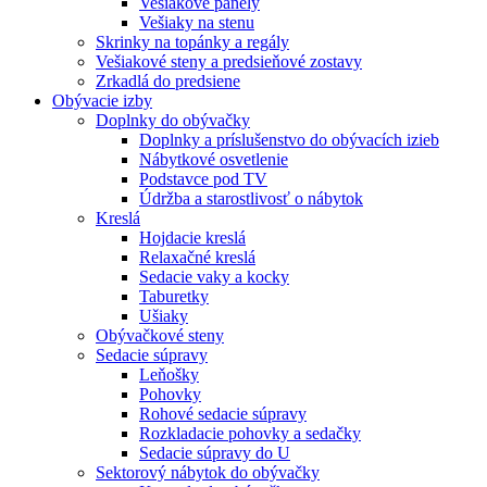
Vešiakové panely
Vešiaky na stenu
Skrinky na topánky a regály
Vešiakové steny a predsieňové zostavy
Zrkadlá do predsiene
Obývacie izby
Doplnky do obývačky
Doplnky a príslušenstvo do obývacích izieb
Nábytkové osvetlenie
Podstavce pod TV
Údržba a starostlivosť o nábytok
Kreslá
Hojdacie kreslá
Relaxačné kreslá
Sedacie vaky a kocky
Taburetky
Ušiaky
Obývačkové steny
Sedacie súpravy
Leňošky
Pohovky
Rohové sedacie súpravy
Rozkladacie pohovky a sedačky
Sedacie súpravy do U
Sektorový nábytok do obývačky