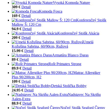
Vysoká Komoda Nature
309 €
Detail
Komoda Fosca
169 €
Detail
Konferenčný Stolík
Mallow Š: 120 Cm
94.9 €
Detail
Konferenčný Stolík Akácia
209 €
Detail
Umelá
Kožušina Sabrina, 60/90cm, Ružová
15.99 €
Detail
Armatúra Blanco Daras
89 €
Detail
Rošt Primatex Strong
89.9 €
Detail
Matrac Allergiker
Plus 90/200cm, H2
109 €
Detail
Detská Stolička Bobby
24.95 €
Detail
Nadstavec Na Skriňu
Aalen-Extra
88.9 €
Detail
Nočný Stolík Seaford Čierny