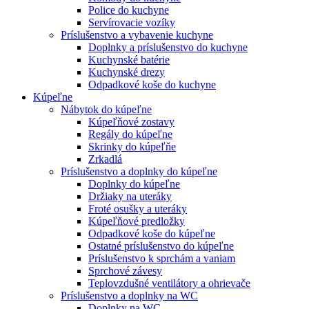
Police do kuchyne
Servírovacie vozíky
Príslušenstvo a vybavenie kuchyne
Doplnky a príslušenstvo do kuchyne
Kuchynské batérie
Kuchynské drezy
Odpadkové koše do kuchyne
Kúpeľne
Nábytok do kúpeľne
Kúpeľňové zostavy
Regály do kúpeľne
Skrinky do kúpeľňe
Zrkadlá
Príslušenstvo a doplnky do kúpeľne
Doplnky do kúpeľne
Držiaky na uteráky
Froté osušky a uteráky
Kúpeľňové predložky
Odpadkové koše do kúpeľne
Ostatné príslušenstvo do kúpeľne
Príslušenstvo k sprchám a vaniam
Sprchové závesy
Teplovzdušné ventilátory a ohrievače
Príslušenstvo a doplnky na WC
Doplnky na WC