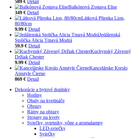
589 €
Detail
Balkónová Zostava Elise
349 €
Detail
Látková Plienka Lion,
80/80cm
9.99 €
Detail
Jedálenská
Stolička Alicia Tmavá Modrá
59.9 €
Detail
Kuchynský Závesný
Držiak Chester
9.99 €
Detail
Kancelárske Kreslo
Amstyle Čierne
869 €
Detail
Dekorácie a bytové doplnky
Hodiny
Obaly na kvetináče
Obrazy
Rámy na obrazy
Stojany na kvety
Sviečky, svietniky, vône a aromalampy
LED-sviečky
Sviečky