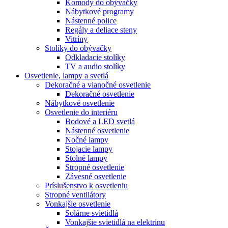
Komody do obývačky
Nábytkové programy
Nástenné police
Regály a deliace steny
Vitríny
Stolíky do obývačky
Odkladacie stolíky
TV a audio stolíky
Osvetlenie, lampy a svetlá
Dekoračné a vianočné osvetlenie
Dekoračné osvetlenie
Nábytkové osvetlenie
Osvetlenie do interiéru
Bodové a LED svetlá
Nástenné osvetlenie
Nočné lampy
Stojacie lampy
Stolné lampy
Stropné osvetlenie
Závesné osvetlenie
Príslušenstvo k osvetleniu
Stropné ventilátory
Vonkajšie osvetlenie
Solárne svietidlá
Vonkajšie svietidlá na elektrinu