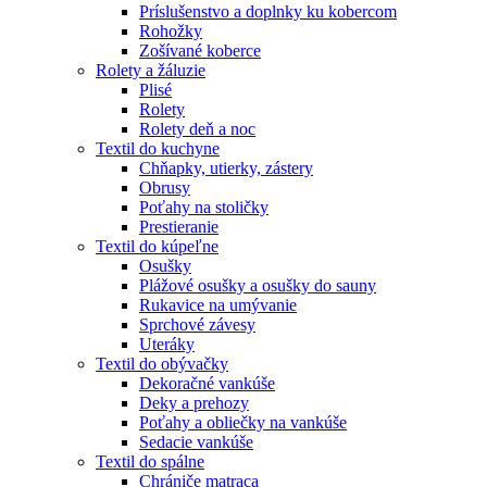
Príslušenstvo a doplnky ku kobercom
Rohožky
Zošívané koberce
Rolety a žáluzie
Plisé
Rolety
Rolety deň a noc
Textil do kuchyne
Chňapky, utierky, zástery
Obrusy
Poťahy na stoličky
Prestieranie
Textil do kúpeľne
Osušky
Plážové osušky a osušky do sauny
Rukavice na umývanie
Sprchové závesy
Uteráky
Textil do obývačky
Dekoračné vankúše
Deky a prehozy
Poťahy a obliečky na vankúše
Sedacie vankúše
Textil do spálne
Chrániče matraca