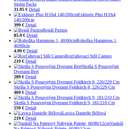
Skrini Packs
31.95 €
Detail
Exklusiv Plus H3/h4
140/200cm
399 €
Detail
Regál Paxton
85.9 €
Detail
Rohožka Hamptons 1,
40/60cm
4.99 €
Detail
Rozťahovací Stôl Cannes
219 €
Detail
Skriňa S Posuvnými
Dverami Bert
289 €
Detail
Skriňa S Posuvnými Dverami Feldkirch 8, 226/229 Cm
469 €
Detail
Skriňa S Posuvnými Dverami Feldkirch 9, 181/210 Cm
559 €
Detail
Lavica Danielle Béžová
219 €
Detail
Vankúš
Na Paletový Nábytok Palette, 60/80/12cm