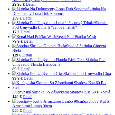
29.95 €
Detail
Skrinka Na
Dokumenty Lona Dub Sonoma
209 €
Detail
Skrinka
Pod Umývadlo Luna Ii *cenový Trhák*
17 €
Detail
Regál Nad Práčku Wash
79.9 €
Detail
Spodná Skrinka Ginevra
Biela
119 €
Detail
Skrinka Pod
Umývadlo Flandu Biela/čirna
89 €
Detail
Skrinka Pod Umývadlo Giga
99.9 €
Detail
Kuchynská Skrinka So Zásuvkami Shadow Ksa 60 B - Sivá
149 €
Detail
Sprchový Kút S
Armatúrou Limbo 90cm
999 €
Detail