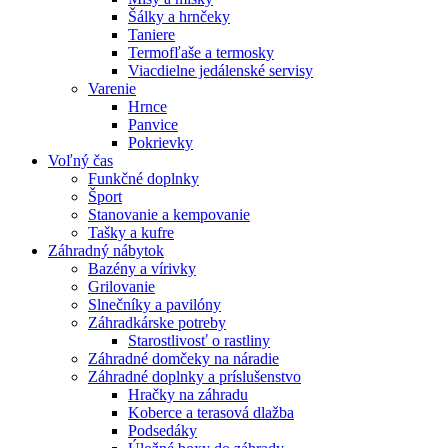
Šálky a hrnčeky
Taniere
Termofľaše a termosky
Viacdielne jedálenské servisy
Varenie
Hrnce
Panvice
Pokrievky
Voľný čas
Funkčné doplnky
Šport
Stanovanie a kempovanie
Tašky a kufre
Záhradný nábytok
Bazény a vírivky
Grilovanie
Slnečníky a pavilóny
Záhradkárske potreby
Starostlivosť o rastliny
Záhradné domčeky na náradie
Záhradné doplnky a príslušenstvo
Hračky na záhradu
Koberce a terasová dlažba
Podsedáky