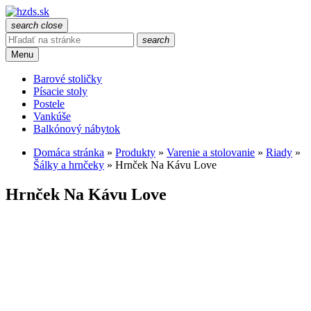
search
close
search
Menu
Barové stoličky
Písacie stoly
Postele
Vankúše
Balkónový nábytok
Domáca stránka
»
Produkty
»
Varenie a stolovanie
»
Riady
»
Šálky a hrnčeky
»
Hrnček Na Kávu Love
Hrnček Na Kávu Love