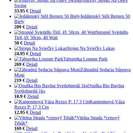
Posuvný Stojan Na Odev
Swing
33.95 €
Detail
Jedálenský Stôl Bergen 50
Biely
209 €
Detail
Stropné Svietidlo
Tiril, Ø: 50cm, 40 Watt
50 €
Detail
Stojan Na Sviečky Lukas
24.95 €
Detail
Taburetka Lounge Park
269 €
Detail
Záhradná Sedacia Súprava
Moni
219 €
Detail
Osuška Bio Bavlna
Svetlohnedá 1ks
10.9 €
Detail
Kameninová Váza
Rezzo P: 17,3 Cm
12.95 €
Detail
Vitrína Strada *cenový
Trhák*
169 €
Detail