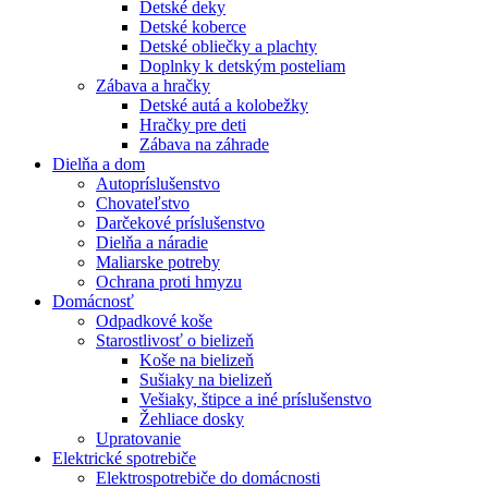
Detské deky
Detské koberce
Detské obliečky a plachty
Doplnky k detským posteliam
Zábava a hračky
Detské autá a kolobežky
Hračky pre deti
Zábava na záhrade
Dielňa a dom
Autopríslušenstvo
Chovateľstvo
Darčekové príslušenstvo
Dielňa a náradie
Maliarske potreby
Ochrana proti hmyzu
Domácnosť
Odpadkové koše
Starostlivosť o bielizeň
Koše na bielizeň
Sušiaky na bielizeň
Vešiaky, štipce a iné príslušenstvo
Žehliace dosky
Upratovanie
Elektrické spotrebiče
Elektrospotrebiče do domácnosti