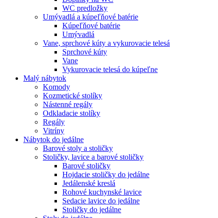
WC predložky
Umývadlá a kúpeľňové batérie
Kúpeľňové batérie
Umývadlá
Vane, sprchové kúty a vykurovacie telesá
Sprchové kúty
Vane
Vykurovacie telesá do kúpeľne
Malý nábytok
Komody
Kozmetické stolíky
Nástenné regály
Odkladacie stolíky
Regály
Vitríny
Nábytok do jedálne
Barové stoly a stoličky
Stoličky, lavice a barové stoličky
Barové stoličky
Hojdacie stoličky do jedálne
Jedálenské kreslá
Rohové kuchynské lavice
Sedacie lavice do jedálne
Stoličky do jedálne