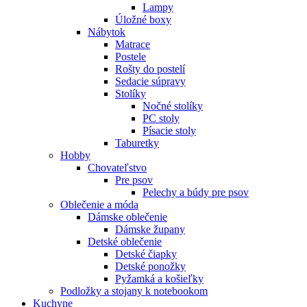
Lampy
Úložné boxy
Nábytok
Matrace
Postele
Rošty do postelí
Sedacie súpravy
Stolíky
Nočné stolíky
PC stoly
Písacie stoly
Taburetky
Hobby
Chovateľstvo
Pre psov
Pelechy a búdy pre psov
Oblečenie a móda
Dámske oblečenie
Dámske župany
Detské oblečenie
Detské čiapky
Detské ponožky
Pyžamká a košieľky
Podložky a stojany k notebookom
Kuchyne