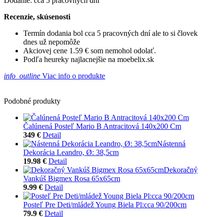
Dodanie: cca 5 pracovných dní
Recenzie, skúsenosti
Termín dodania bol cca 5 pracovných dní ale to si človek
dnes už nepomôže
Akciovej cene 1.59 € som nemohol odolať.
Podľa heureky najlacnejšie na moebelix.sk
info_outline
Viac info o produkte
Podobné produkty
Čalúnená Posteľ Mario B Antracitová 140x200 Cm
349 €
Detail
Nástenná
Dekorácia Leandro, Ø: 38,5cm
19.98 €
Detail
Dekoračný
Vankúš Bigmex Rosa 65x65cm
9.99 €
Detail
Posteľ Pre Deti/mládež Young Biela Pl:cca 90/200cm
79.9 €
Detail