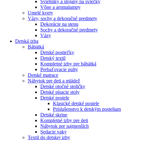
Svietniky a stojany na sviečky
Vône a aromalampy
Umelé kvety
Vázy, sochy a dekoračné predmety
Dekorácie na stenu
Sochy a dekoračné predmety
Vázy
Detská izba
Bábätká
Detské postieľky
Detský textil
Kompletné izby pre bábätká
Prebaľovacie pulty
Detské matrace
Nábytok pre deti a mládež
Detské otočné stoličky
Detské písacie stoly
Detské postele
Klasické detské postele
Príslušenstvo k detským posteliam
Detské skrine
Kompletné izby pre deti
Nábytok pre najmenších
Sedacie vaky
Textil do detskej izby