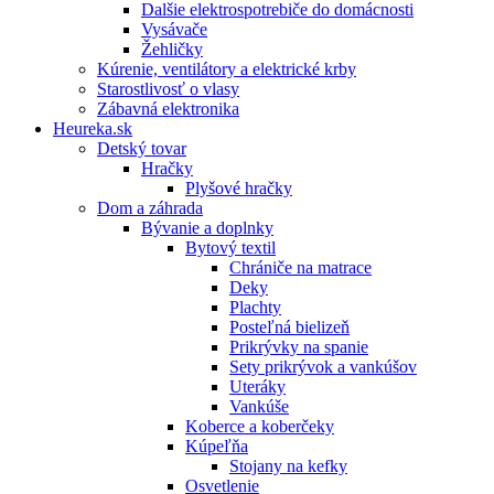
Dalšie elektrospotrebiče do domácnosti
Vysávače
Žehličky
Kúrenie, ventilátory a elektrické krby
Starostlivosť o vlasy
Zábavná elektronika
Heureka.sk
Detský tovar
Hračky
Plyšové hračky
Dom a záhrada
Bývanie a doplnky
Bytový textil
Chrániče na matrace
Deky
Plachty
Posteľná bielizeň
Prikrývky na spanie
Sety prikrývok a vankúšov
Uteráky
Vankúše
Koberce a koberčeky
Kúpeľňa
Stojany na kefky
Osvetlenie