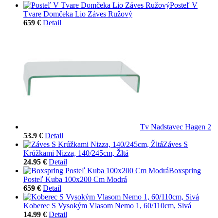
Posteľ V
Tvare Domčeka Lio Záves Ružový
659 €
Detail
Tv Nadstavec Hagen 2
53.9 €
Detail
Záves S
Krúžkami Nizza, 140/245cm, Žltá
24.95 €
Detail
Boxspring
Posteľ Kuba 100x200 Cm Modrá
659 €
Detail
Koberec S Vysokým Vlasom Nemo 1, 60/110cm, Sivá
14.99 €
Detail