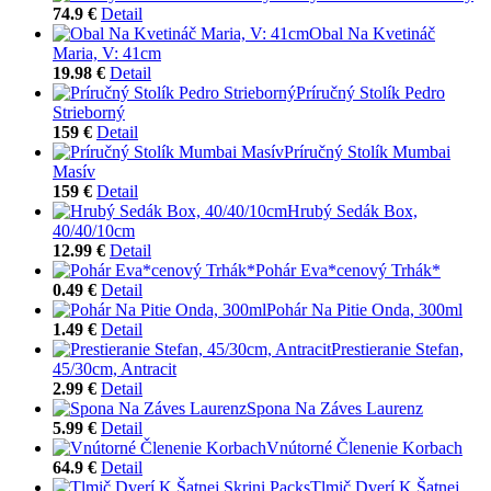
74.9 €
Detail
Obal Na Kvetináč
Maria, V: 41cm
19.98 €
Detail
Príručný Stolík Pedro
Strieborný
159 €
Detail
Príručný Stolík Mumbai
Masív
159 €
Detail
Hrubý Sedák Box,
40/40/10cm
12.99 €
Detail
Pohár Eva*cenový Trhák*
0.49 €
Detail
Pohár Na Pitie Onda, 300ml
1.49 €
Detail
Prestieranie Stefan,
45/30cm, Antracit
2.99 €
Detail
Spona Na Záves Laurenz
5.99 €
Detail
Vnútorné Členenie Korbach
64.9 €
Detail
Tlmič Dverí K Šatnej