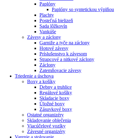
Paplóny
Paplóny so syntetickou výplňou
Plachty
Posteľná bielizeň
Sada lôžkovín
Vankúše
Závesy a záclony
Garniže a tyče na záclony
Hotové závesy
Príslušenstvo k závesom
Strapcové a nitkové záclony
Záclony
Zatemňovacie závesy
Triedenie a úschova
Boxy a košíky
Debny a truhlice
Regálové košíky
Skladacie boxy
Úložné boxy
Zásuvkové boxy
Ostatné organizéry
Skladovanie oblečenia
Viacúčelové vozíky
Závesné organizéry
Varenie a stolovanie