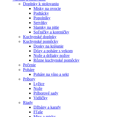
Doplnky k stolovaniu
Misky na ovocie
Podtácky
Popolníky
Servítky
Slamky na pitie
Soľničky a koreničky
Kuchynské doplnky
Kuchynské pomôcky
Dosky na krájanie
Dózy a poháre s vekom
Nože a držiaky nožov
Rôzne kuchynské pomôcky
Pečenie
Poháre
Poháre na víno a sekt
Príbory
Lyžice
Nože
Príborové sady
Vidličky
Riady
Džbány a karafy
Fľaše
Misy a misky