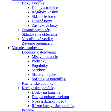
Boxy a košíky
Debny a truhlice
Regálové košíky
Skladacie boxy
Úložné boxy
Zásuvkové boxy
Ostatné organizéry
Skladovanie oblečenia
Viacúčelové vozíky
Závesné organizéry
Varenie a stolovanie
Doplnky k stolovaniu
Misky na ovocie
Podtácky
Popolníky
Servítky
Slamky na pitie
Soľničky a koreničky
Kuchynské doplnky
Kuchynské pomôcky
Dosky na krájanie
Dózy a poháre s vekom
Nože a držiaky nožov
Rôzne kuchynské pomôcky
Pečenie