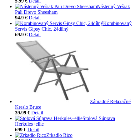
5.99 €
Detail
Nástenný Vešiak
Pali Drevo Sheesham
94.9 €
Detail
Kombinovaný
Servis Gipsy Chic, 24dílný
69.9 €
Detail
Záhradné Relaxačné
Kreslo Bruce
39.99 €
Detail
Stolová Súprava
Herkules+ellie
699 €
Detail
Zrkadlo Rico