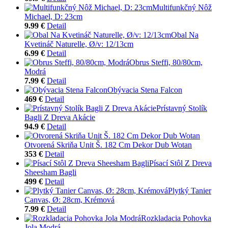
Multifunkčný Nôž
Michael, D: 23cm
9.99 €
Detail
Obal Na
Kvetináč Naturelle, Ø/v: 12/13cm
6.99 €
Detail
Obrus Steffi, 80/80cm,
Modrá
7.99 €
Detail
Obývacia Stena Falcon
469 €
Detail
Prístavný Stolík
Bagli Z Dreva Akácie
94.9 €
Detail
Otvorená Skriňa Unit Š. 182 Cm Dekor Dub Wotan
353 €
Detail
Písací Stôl Z Dreva
Sheesham Bagli
499 €
Detail
Plytký Tanier
Canvas, Ø: 28cm, Krémová
7.99 €
Detail
Rozkladacia Pohovka
Jola Modrá