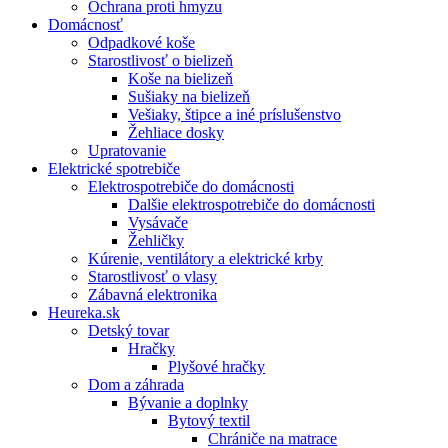
Ochrana proti hmyzu
Domácnosť
Odpadkové koše
Starostlivosť o bielizeň
Koše na bielizeň
Sušiaky na bielizeň
Vešiaky, štipce a iné príslušenstvo
Žehliace dosky
Upratovanie
Elektrické spotrebiče
Elektrospotrebiče do domácnosti
Dalšie elektrospotrebiče do domácnosti
Vysávače
Žehličky
Kúrenie, ventilátory a elektrické krby
Starostlivosť o vlasy
Zábavná elektronika
Heureka.sk
Detský tovar
Hračky
Plyšové hračky
Dom a záhrada
Bývanie a doplnky
Bytový textil
Chrániče na matrace