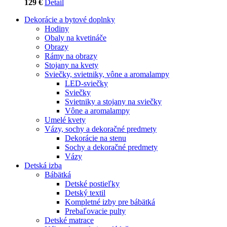
129 €
Detail
Dekorácie a bytové doplnky
Hodiny
Obaly na kvetináče
Obrazy
Rámy na obrazy
Stojany na kvety
Sviečky, svietniky, vône a aromalampy
LED-sviečky
Sviečky
Svietniky a stojany na sviečky
Vône a aromalampy
Umelé kvety
Vázy, sochy a dekoračné predmety
Dekorácie na stenu
Sochy a dekoračné predmety
Vázy
Detská izba
Bábätká
Detské postieľky
Detský textil
Kompletné izby pre bábätká
Prebaľovacie pulty
Detské matrace