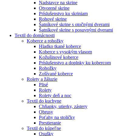
Nadstavce na skrine
Otvorené skrine
Príslušenstvo ku skriniam
Rohové skrine
Šatníkové skrine s otočnými dverami
Šatníkové skrine s posuvnými dverami
Textil do domácnosti
Koberce a rohožky
Hladko tkané koberce
Koberce s vysokým vlasom
Kožušinové koberce
Príslušenstvo a doplnky ku kobercom
Rohožky
Zošívané koberce
Rolety a žáluzie
Plisé
Rolety
Rolety deň a noc
Textil do kuchyne
Chňapky, utierky, zástery
Obrusy
Poťahy na stoličky
Prestieranie
Textil do kúpeľne
Osušky