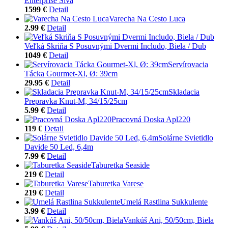
Enterprise Sivá
1599 €
Detail
Varecha Na Cesto Luca
2.99 €
Detail
Veľká Skriňa S Posuvnými Dvermi Includo, Biela / Dub
1049 €
Detail
Servírovacia
Tácka Gourmet-Xl, Ø: 39cm
29.95 €
Detail
Skladacia
Prepravka Knut-M, 34/15/25cm
5.99 €
Detail
Pracovná Doska Apl220
119 €
Detail
Solárne Svietidlo
Davide 50 Led, 6,4m
7.99 €
Detail
Taburetka Seaside
219 €
Detail
Taburetka Varese
219 €
Detail
Umelá Rastlina Sukkulente
3.99 €
Detail
Vankúš Ani, 50/50cm, Biela