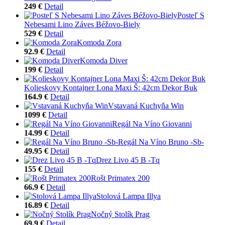
249 €
Detail
Posteľ S
Nebesami Lino Záves Béžovo-Biely
529 €
Detail
Komoda Zora
92.9 €
Detail
Komoda Diver
199 €
Detail
Kolieskovy Kontajner Lona Maxi Š: 42cm Dekor Buk
164.9 €
Detail
Vstavaná Kuchyňa Win
1099 €
Detail
Regál Na Víno Giovanni
14.99 €
Detail
Regál Na Víno Bruno -Sb-
49.95 €
Detail
Drez Livo 45 B -Tq
155 €
Detail
Rošt Primatex 200
66.9 €
Detail
Stolová Lampa Illya
16.89 €
Detail
Nočný Stolík Prag
69.9 €
Detail