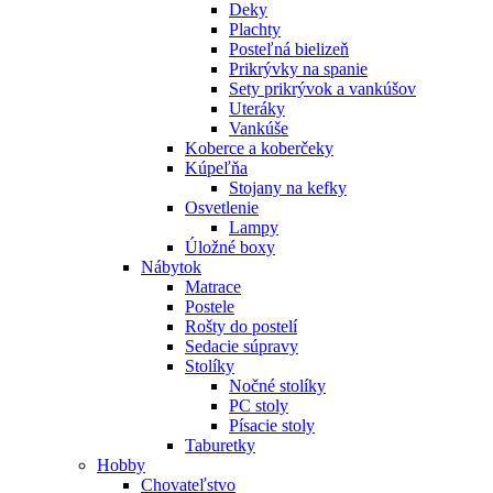
Deky
Plachty
Posteľná bielizeň
Prikrývky na spanie
Sety prikrývok a vankúšov
Uteráky
Vankúše
Koberce a koberčeky
Kúpeľňa
Stojany na kefky
Osvetlenie
Lampy
Úložné boxy
Nábytok
Matrace
Postele
Rošty do postelí
Sedacie súpravy
Stolíky
Nočné stolíky
PC stoly
Písacie stoly
Taburetky
Hobby
Chovateľstvo