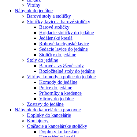
Vitríny
Nábytok do jedálne
Barové stoly a stoličky
Stoličky, lavice a barové stoličky
Barové stoličky
Hojdacie stoličky do jedálne
Jedálenské kreslá
Rohové kuchynské lavice
Sedacie lavice do jedálne
Stoličky do jedálne
Stoly do jedálne
Barové a zvýšené stoly
Rozložitelné stoly do jedálne
Vitríny, komody a police do jedálne
Komody do jedálne
Police do jedálne
Príborníky a kredence
Vitríny do jedálne
Zostavy do jedálne
Nábytok do kancelárie a pracovne
Doplnky do kancelárie
Kontajnery
Otáčacie a kancelárske stoličky
Doplnky ku kreslám