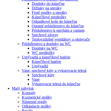
Doplnky do kúpeľne
Držiaky na uteráky
Froté osušky a uteráky
Kúpeľňové predložky
Odpadkové koše do kúpeľne
Ostatné príslušenstvo do kúpeľne
Príslušenstvo k sprchám a vaniam
Sprchové závesy
Teplovzdušné ventilátory a ohrievače
Príslušenstvo a doplnky na WC
Doplnky na WC
WC predložky
Umývadlá a kúpeľňové batérie
Kúpeľňové batérie
Umývadlá
Vane, sprchové kúty a vykurovacie telesá
Sprchové kúty
Vane
Vykurovacie telesá do kúpeľne
Malý nábytok
Komody
Kozmetické stolíky
Nástenné regály
Odkladacie stolíky
Regály