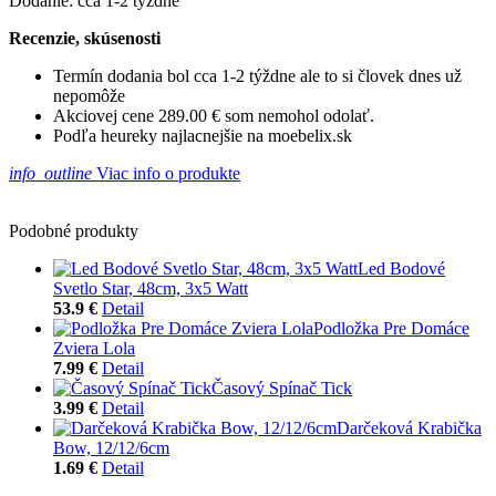
Dodanie: cca 1-2 týždne
Recenzie, skúsenosti
Termín dodania bol cca 1-2 týždne ale to si človek dnes už
nepomôže
Akciovej cene 289.00 € som nemohol odolať.
Podľa heureky najlacnejšie na moebelix.sk
info_outline
Viac info o produkte
Podobné produkty
Led Bodové
Svetlo Star, 48cm, 3x5 Watt
53.9 €
Detail
Podložka Pre Domáce
Zviera Lola
7.99 €
Detail
Časový Spínač Tick
3.99 €
Detail
Darčeková Krabička
Bow, 12/12/6cm
1.69 €
Detail