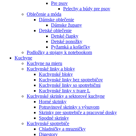
Pre psov
Pelechy a búdy pre psov
Oblečenie a móda
Dámske oblečenie
Dámske župany
Detské oblečenie
Detské čiapky
Detské ponožky
Pyžamká a košieľky
Podložky a stojany k notebookom
Kuchyne
Kuchyne na mieru
Kuchynské linky a bloky
Kuchynské bloky
Kuchynské linky bez spotrebičov
Kuchynské linky so spotrebičmi
Kuchynské linky v tvare L
Kuchynské skrinky a sektorové kuchyne
Horné skrinky
Potravinové skrinky s výsuvom
Skrinky pre spotrebiče a pracovné dosky
Spodné skrinky
Kuchynské spotrebiče
Chladničky a mrazničky
Digestory