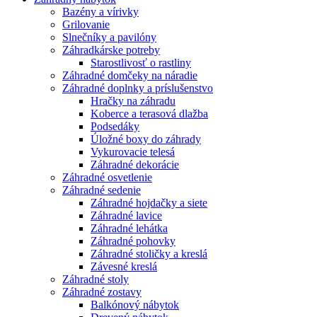
Bazény a vírivky
Grilovanie
Slnečníky a pavilóny
Záhradkárske potreby
Starostlivosť o rastliny
Záhradné domčeky na náradie
Záhradné doplnky a príslušenstvo
Hračky na záhradu
Koberce a terasová dlažba
Podsedáky
Úložné boxy do záhrady
Vykurovacie telesá
Záhradné dekorácie
Záhradné osvetlenie
Záhradné sedenie
Záhradné hojdačky a siete
Záhradné lavice
Záhradné lehátka
Záhradné pohovky
Záhradné stoličky a kreslá
Závesné kreslá
Záhradné stoly
Záhradné zostavy
Balkónový nábytok