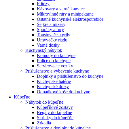
Fritézy
Kávovary a varné kanvice
Mikrovlnné rúry a minipekárne
Ostatné kuchynské elektrospotrebiče
Šejkre a mixéry
Sporáky a rúry
Toustovače a grily
Umývačky riadu
Varné dosky
Kuchynský nábytok
Komody do kuchyne
Police do kuchyne
Servírovacie vozíky
Príslušenstvo a vybavenie kuchyne
Doplnky a príslušenstvo do kuchyne
Kuchynské batérie
Kuchynské drezy
Odpadkové koše do kuchyne
Kúpeľne
Nábytok do kúpeľne
Kúpeľňové zostavy
Regály do kúpeľne
Skrinky do kúpeľňe
Zrkadlá
Príslušenstvo a doplnky do kúpeľne