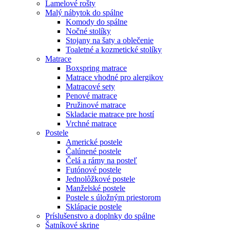
Lamelové rošty
Malý nábytok do spálne
Komody do spálne
Nočné stolíky
Stojany na šaty a oblečenie
Toaletné a kozmetické stolíky
Matrace
Boxspring matrace
Matrace vhodné pro alergikov
Matracové sety
Penové matrace
Pružinové matrace
Skladacie matrace pre hostí
Vrchné matrace
Postele
Americké postele
Čalúnené postele
Čelá a rámy na posteľ
Futónové postele
Jednolôžkové postele
Manželské postele
Postele s úložným priestorom
Sklápacie postele
Príslušenstvo a doplnky do spálne
Šatníkové skrine