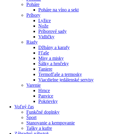
Poháre
Poháre na víno a sekt
Príbory
Lyžice
Nože
Príborové sady
Vidličky
Riady
Džbány a karafy
Fľaše
Misy a misky
Šálky a hrnčeky
Taniere
Termofľaše a termosky
Viacdielne jedálenské servisy
Varenie
Hrnce
Panvice
Pokrievky
Voľný čas
Funkčné doplnky
Šport
Stanovanie a kempovanie
Tašky a kufre
Záhradný nábytok