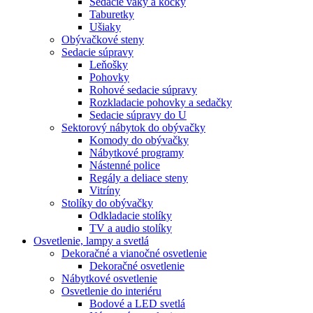
Sedacie vaky a kocky
Taburetky
Ušiaky
Obývačkové steny
Sedacie súpravy
Leňošky
Pohovky
Rohové sedacie súpravy
Rozkladacie pohovky a sedačky
Sedacie súpravy do U
Sektorový nábytok do obývačky
Komody do obývačky
Nábytkové programy
Nástenné police
Regály a deliace steny
Vitríny
Stolíky do obývačky
Odkladacie stolíky
TV a audio stolíky
Osvetlenie, lampy a svetlá
Dekoračné a vianočné osvetlenie
Dekoračné osvetlenie
Nábytkové osvetlenie
Osvetlenie do interiéru
Bodové a LED svetlá