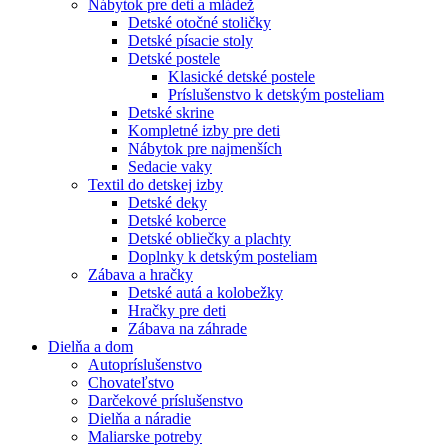
Nábytok pre deti a mládež
Detské otočné stoličky
Detské písacie stoly
Detské postele
Klasické detské postele
Príslušenstvo k detským posteliam
Detské skrine
Kompletné izby pre deti
Nábytok pre najmenších
Sedacie vaky
Textil do detskej izby
Detské deky
Detské koberce
Detské obliečky a plachty
Doplnky k detským posteliam
Zábava a hračky
Detské autá a kolobežky
Hračky pre deti
Zábava na záhrade
Dielňa a dom
Autopríslušenstvo
Chovateľstvo
Darčekové príslušenstvo
Dielňa a náradie
Maliarske potreby