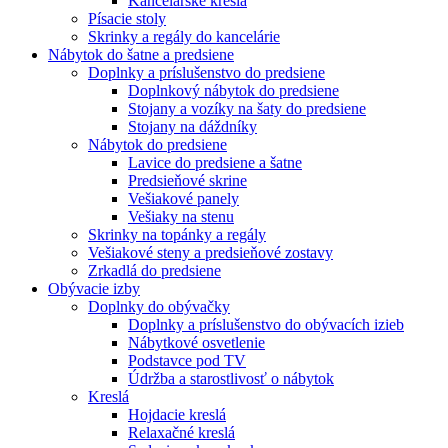
Kancelárske kreslá
Písacie stoly
Skrinky a regály do kancelárie
Nábytok do šatne a predsiene
Doplnky a príslušenstvo do predsiene
Doplnkový nábytok do predsiene
Stojany a vozíky na šaty do predsiene
Stojany na dáždníky
Nábytok do predsiene
Lavice do predsiene a šatne
Predsieňové skrine
Vešiakové panely
Vešiaky na stenu
Skrinky na topánky a regály
Vešiakové steny a predsieňové zostavy
Zrkadlá do predsiene
Obývacie izby
Doplnky do obývačky
Doplnky a príslušenstvo do obývacích izieb
Nábytkové osvetlenie
Podstavce pod TV
Údržba a starostlivosť o nábytok
Kreslá
Hojdacie kreslá
Relaxačné kreslá