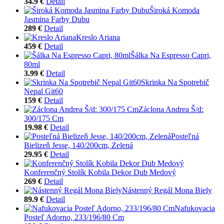
34.9 €
Detail
Široká Komoda
Jasmina Farby Dubu
289 €
Detail
Kreslo Ariana
459 €
Detail
Šálka Na Espresso Capri,
80ml
3.99 €
Detail
Skrinka Na Spotrebič
Nepal Git60
159 €
Detail
Záclona Andrea Š/d:
300/175 Cm
19.98 €
Detail
Posteľná
Bielizeň Jesse, 140/200cm, Zelená
29.95 €
Detail
Konferenčný Stolík Kobila Dekor Dub Medový
269 €
Detail
Nástenný Regál Mona Biely
89.9 €
Detail
Nafukovacia
Posteľ Adorno, 233/196/80 Cm