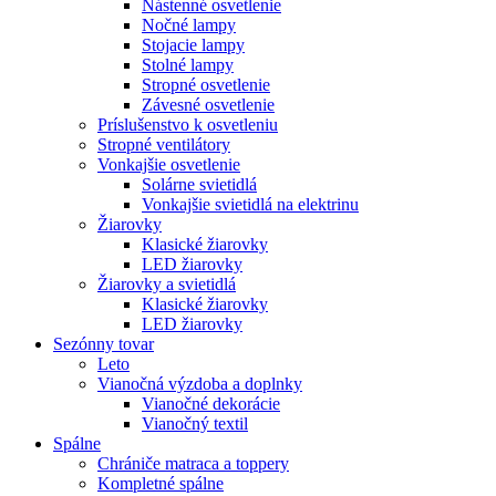
Nástenné osvetlenie
Nočné lampy
Stojacie lampy
Stolné lampy
Stropné osvetlenie
Závesné osvetlenie
Príslušenstvo k osvetleniu
Stropné ventilátory
Vonkajšie osvetlenie
Solárne svietidlá
Vonkajšie svietidlá na elektrinu
Žiarovky
Klasické žiarovky
LED žiarovky
Žiarovky a svietidlá
Klasické žiarovky
LED žiarovky
Sezónny tovar
Leto
Vianočná výzdoba a doplnky
Vianočné dekorácie
Vianočný textil
Spálne
Chrániče matraca a toppery
Kompletné spálne