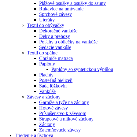
Plážové osušky a osušky do sauny
Rukavice na umývanie
Sprchové závesy
Uteráky
Textil do obývačky
Dekoračné vankúše
Deky a prehozy
Poťahy a obliečky na vankúše
Sedacie vankúše
Textil do spálne
Chrániče matraca
Paplóny
Paplóny so syntetickou výplňou
Plachty
Posteľná bielizeň
Sada lôžkovín
Vankúše
Závesy a záclony
Garniže a tyče na záclony
Hotové závesy
Príslušenstvo k závesom
Strapcové a nitkové záclony
Záclony
Zatemňovacie závesy
Triedenie a úschova