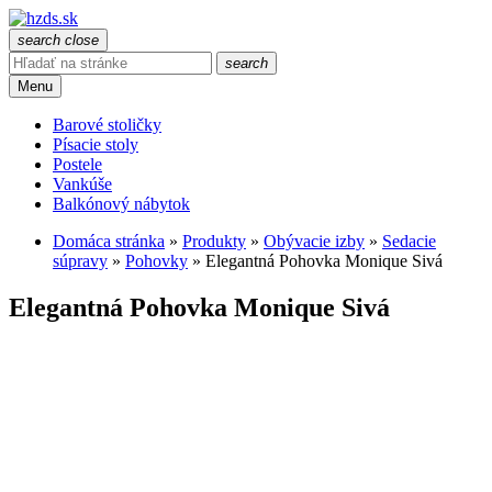
search
close
search
Menu
Barové stoličky
Písacie stoly
Postele
Vankúše
Balkónový nábytok
Domáca stránka
»
Produkty
»
Obývacie izby
»
Sedacie
súpravy
»
Pohovky
»
Elegantná Pohovka Monique Sivá
Elegantná Pohovka Monique Sivá