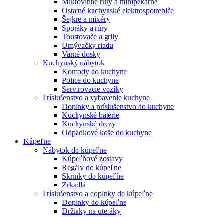
Mikrovlnné rúry a minipekárne
Ostatné kuchynské elektrospotrebiče
Šejkre a mixéry
Sporáky a rúry
Toustovače a grily
Umývačky riadu
Varné dosky
Kuchynský nábytok
Komody do kuchyne
Police do kuchyne
Servírovacie vozíky
Príslušenstvo a vybavenie kuchyne
Doplnky a príslušenstvo do kuchyne
Kuchynské batérie
Kuchynské drezy
Odpadkové koše do kuchyne
Kúpeľne
Nábytok do kúpeľne
Kúpeľňové zostavy
Regály do kúpeľne
Skrinky do kúpeľňe
Zrkadlá
Príslušenstvo a doplnky do kúpeľne
Doplnky do kúpeľne
Držiaky na uteráky