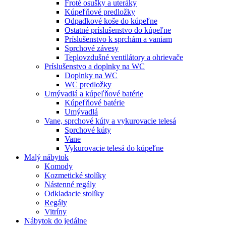
Froté osušky a uteráky
Kúpeľňové predložky
Odpadkové koše do kúpeľne
Ostatné príslušenstvo do kúpeľne
Príslušenstvo k sprchám a vaniam
Sprchové závesy
Teplovzdušné ventilátory a ohrievače
Príslušenstvo a doplnky na WC
Doplnky na WC
WC predložky
Umývadlá a kúpeľňové batérie
Kúpeľňové batérie
Umývadlá
Vane, sprchové kúty a vykurovacie telesá
Sprchové kúty
Vane
Vykurovacie telesá do kúpeľne
Malý nábytok
Komody
Kozmetické stolíky
Nástenné regály
Odkladacie stolíky
Regály
Vitríny
Nábytok do jedálne