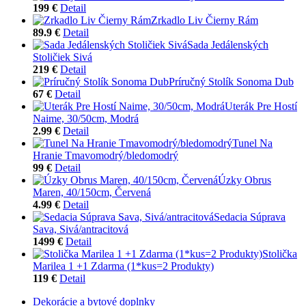
199 €
Detail
Zrkadlo Liv Čierny Rám
89.9 €
Detail
Sada Jedálenských
Stoličiek Sivá
219 €
Detail
Príručný Stolík Sonoma Dub
67 €
Detail
Uterák Pre Hostí
Naime, 30/50cm, Modrá
2.99 €
Detail
Tunel Na
Hranie Tmavomodrý/bledomodrý
99 €
Detail
Úzky Obrus
Maren, 40/150cm, Červená
4.99 €
Detail
Sedacia Súprava
Sava, Sivá/antracitová
1499 €
Detail
Stolička
Marilea 1 +1 Zdarma (1*kus=2 Produkty)
119 €
Detail
Dekorácie a bytové doplnky