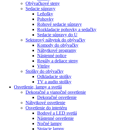
Obývačkové steny
Sedacie súpravy
Leňošky
Pohovky
Rohové sedacie súpravy
Rozkladacie pohovky a sedačky
Sedacie súpravy do U
Sektorový nábytok do obývačky
Komody do obývačky
Nábytkové programy
Nástenné police
Regály a deliace steny
Vitríny
Stolíky do obývačky
Odkladacie stolíky
TV a audio stolíky
Osvetlenie, lampy a svetlá
Dekoračné a vianočné osvetlenie
Dekoračné osvetlenie
Nábytkové osvetlenie
Osvetlenie do interiéru
Bodové a LED svetlá
Nástenné osvetlenie
Nočné lampy
Stojacie lampy