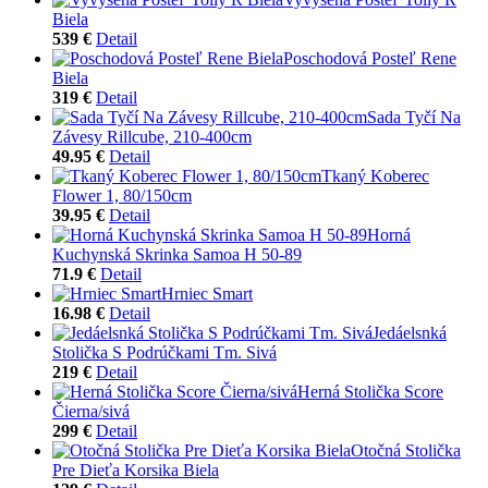
Biela
539 €
Detail
Poschodová Posteľ Rene
Biela
319 €
Detail
Sada Tyčí Na
Závesy Rillcube, 210-400cm
49.95 €
Detail
Tkaný Koberec
Flower 1, 80/150cm
39.95 €
Detail
Horná
Kuchynská Skrinka Samoa H 50-89
71.9 €
Detail
Hrniec Smart
16.98 €
Detail
Jedáelsnká
Stolička S Podrúčkami Tm. Sivá
219 €
Detail
Herná Stolička Score
Čierna/sivá
299 €
Detail
Otočná Stolička
Pre Dieťa Korsika Biela