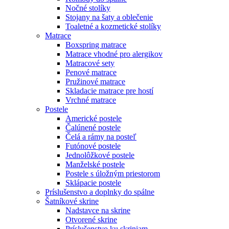
Nočné stolíky
Stojany na šaty a oblečenie
Toaletné a kozmetické stolíky
Matrace
Boxspring matrace
Matrace vhodné pro alergikov
Matracové sety
Penové matrace
Pružinové matrace
Skladacie matrace pre hostí
Vrchné matrace
Postele
Americké postele
Čalúnené postele
Čelá a rámy na posteľ
Futónové postele
Jednolôžkové postele
Manželské postele
Postele s úložným priestorom
Sklápacie postele
Príslušenstvo a doplnky do spálne
Šatníkové skrine
Nadstavce na skrine
Otvorené skrine
Príslušenstvo ku skriniam