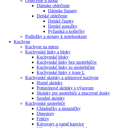
Oblečenie a móda
Dámske oblečenie
Dámske župany
Detské oblečenie
Detské čiapky
Detské ponožky
Pyžamká a košieľky
Podložky a stojany k notebookom
Kuchyne
Kuchyne na mieru
Kuchynské linky a bloky
Kuchynské bloky
Kuchynské linky bez spotrebičov
Kuchynské linky so spotrebičmi
Kuchynské linky v tvare L
Kuchynské skrinky a sektorové kuchyne
Horné skrinky
Potravinové skrinky s výsuvom
Skrinky pre spotrebiče a pracovné dosky
Spodné skrinky
Kuchynské spotrebiče
Chladničky a mrazničky
Digestory
Fritézy
Kávovary a varné kanvice