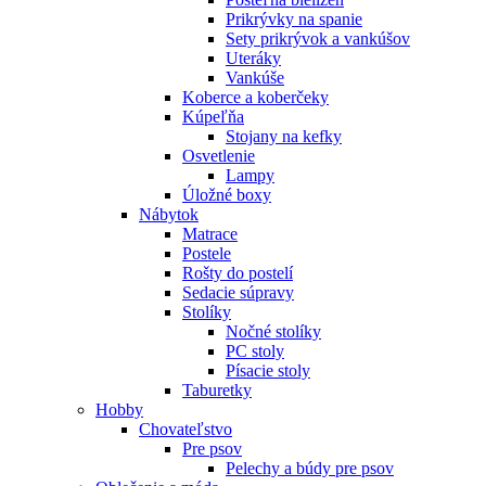
Prikrývky na spanie
Sety prikrývok a vankúšov
Uteráky
Vankúše
Koberce a koberčeky
Kúpeľňa
Stojany na kefky
Osvetlenie
Lampy
Úložné boxy
Nábytok
Matrace
Postele
Rošty do postelí
Sedacie súpravy
Stolíky
Nočné stolíky
PC stoly
Písacie stoly
Taburetky
Hobby
Chovateľstvo
Pre psov
Pelechy a búdy pre psov