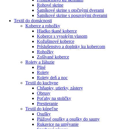
Rohové skrine
Šatníkové skrine s otočnými dverami
Šatníkové skrine s posuvnými dverami
Textil do domácnosti
Koberce a rohožky
Hladko tkané koberce
Koberce s vysokým vlasom
Kožušinové koberce
Príslušenstvo a doplnky ku kobercom
Rohožky
Zošívané koberce
Rolety a žáluzie
Plisé
Rolety
Rolety deň a noc
Textil do kuchyne
Chňapky, utierky, zástery
Obrusy
Poťahy na stoličky
Prestieranie
Textil do kúpeľne
Osušky
Plážové osušky a osušky do sauny
Rukavice na umývanie