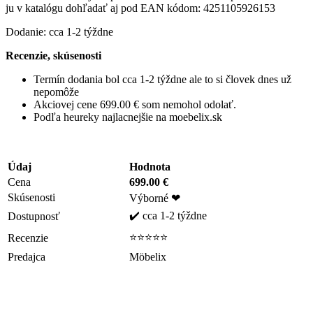
ju v katalógu dohľadať aj pod EAN kódom: 4251105926153
Dodanie: cca 1-2 týždne
Recenzie, skúsenosti
Termín dodania bol cca 1-2 týždne ale to si človek dnes už
nepomôže
Akciovej cene 699.00 € som nemohol odolať.
Podľa heureky najlacnejšie na moebelix.sk
Údaj
Hodnota
Cena
699.00 €
Skúsenosti
Výborné ❤
✔️ cca 1-2 týždne
Dostupnosť
⭐⭐⭐⭐⭐
Recenzie
Predajca
Möbelix