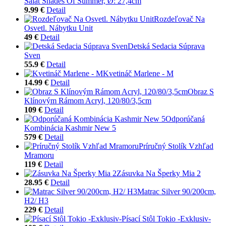
Šalát Shades Of Summer, Ø: 27,4cm
9.99 €
Detail
Rozdeľovač Na
Osvetl. Nábytku Unit
49 €
Detail
Detská Sedacia Súprava
Sven
55.9 €
Detail
Kvetináč Marlene - M
14.99 €
Detail
Obraz S
Klínovým Rámom Acryl, 120/80/3,5cm
109 €
Detail
Odporúčaná
Kombinácia Kashmir New 5
579 €
Detail
Príručný Stolík Vzhľad
Mramoru
119 €
Detail
Zásuvka Na Šperky Mia 2
28.95 €
Detail
Matrac Silver 90/200cm,
H2/ H3
229 €
Detail
Písací Stôl Tokio -Exklusiv-