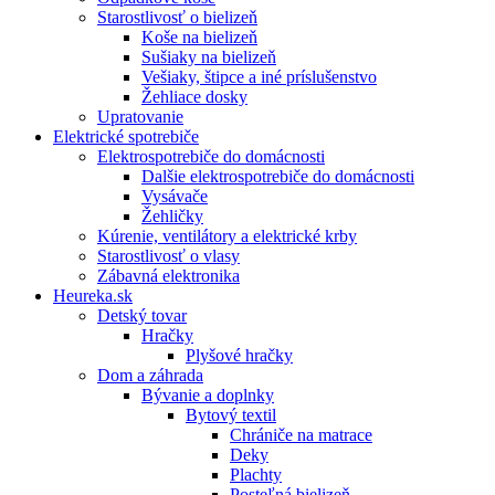
Starostlivosť o bielizeň
Koše na bielizeň
Sušiaky na bielizeň
Vešiaky, štipce a iné príslušenstvo
Žehliace dosky
Upratovanie
Elektrické spotrebiče
Elektrospotrebiče do domácnosti
Dalšie elektrospotrebiče do domácnosti
Vysávače
Žehličky
Kúrenie, ventilátory a elektrické krby
Starostlivosť o vlasy
Zábavná elektronika
Heureka.sk
Detský tovar
Hračky
Plyšové hračky
Dom a záhrada
Bývanie a doplnky
Bytový textil
Chrániče na matrace
Deky
Plachty
Posteľná bielizeň