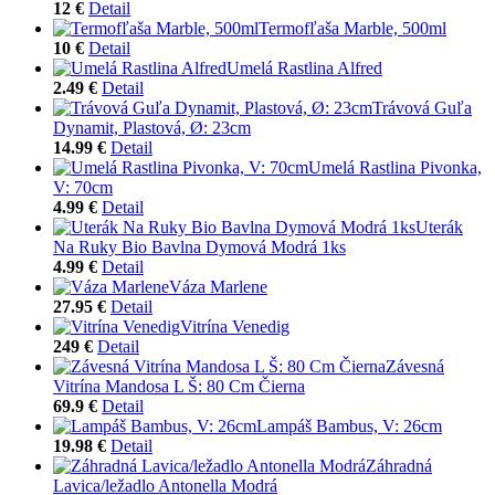
12 €
Detail
Termofľaša Marble, 500ml
10 €
Detail
Umelá Rastlina Alfred
2.49 €
Detail
Trávová Guľa
Dynamit, Plastová, Ø: 23cm
14.99 €
Detail
Umelá Rastlina Pivonka,
V: 70cm
4.99 €
Detail
Uterák
Na Ruky Bio Bavlna Dymová Modrá 1ks
4.99 €
Detail
Váza Marlene
27.95 €
Detail
Vitrína Venedig
249 €
Detail
Závesná
Vitrína Mandosa L Š: 80 Cm Čierna
69.9 €
Detail
Lampáš Bambus, V: 26cm
19.98 €
Detail
Záhradná
Lavica/ležadlo Antonella Modrá