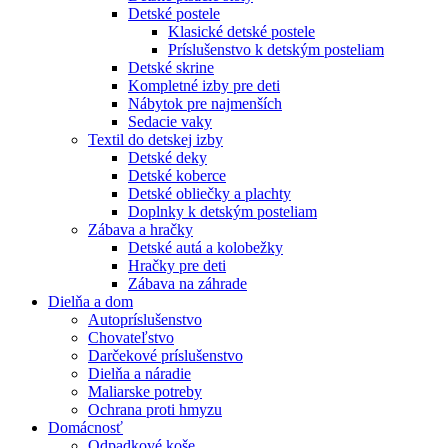
Detské postele
Klasické detské postele
Príslušenstvo k detským posteliam
Detské skrine
Kompletné izby pre deti
Nábytok pre najmenších
Sedacie vaky
Textil do detskej izby
Detské deky
Detské koberce
Detské obliečky a plachty
Doplnky k detským posteliam
Zábava a hračky
Detské autá a kolobežky
Hračky pre deti
Zábava na záhrade
Dielňa a dom
Autopríslušenstvo
Chovateľstvo
Darčekové príslušenstvo
Dielňa a náradie
Maliarske potreby
Ochrana proti hmyzu
Domácnosť
Odpadkové koše