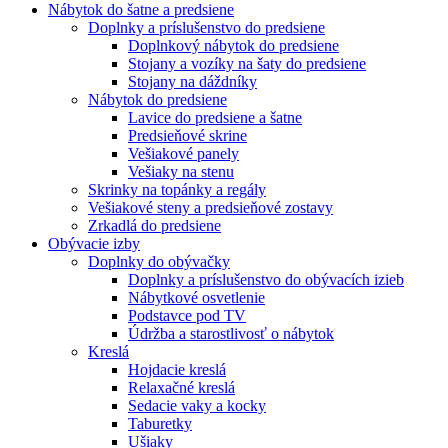
Nábytok do šatne a predsiene
Doplnky a príslušenstvo do predsiene
Doplnkový nábytok do predsiene
Stojany a vozíky na šaty do predsiene
Stojany na dáždníky
Nábytok do predsiene
Lavice do predsiene a šatne
Predsieňové skrine
Vešiakové panely
Vešiaky na stenu
Skrinky na topánky a regály
Vešiakové steny a predsieňové zostavy
Zrkadlá do predsiene
Obývacie izby
Doplnky do obývačky
Doplnky a príslušenstvo do obývacích izieb
Nábytkové osvetlenie
Podstavce pod TV
Údržba a starostlivosť o nábytok
Kreslá
Hojdacie kreslá
Relaxačné kreslá
Sedacie vaky a kocky
Taburetky
Ušiaky