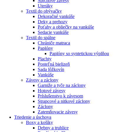
Sprchové závesy
Uteráky
Textil do obývačky
Dekoračné vankúše
Deky a prehozy
Poťahy a obliečky na vankúše
Sedacie vankúše
Textil do spálne
Chrániče matraca
Paplóny
Paplóny so syntetickou výplňou
Plachty
Posteľná bielizeň
Sada lôžkovín
Vankúše
Závesy a záclony
Garniže a tyče na záclony
Hotové závesy
Príslušenstvo k závesom
Strapcové a nitkové záclony
Záclony
Zatemňovacie závesy
Triedenie a úschova
Boxy a košíky
Debny a truhlice