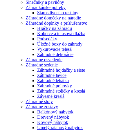
Slnečníky a pavilóny
Záhradkárske potreby
Starostlivosť o rastliny
Záhradné domčeky na náradie
Záhradné doplnky a príslušenstvo
Hračky na záhradu
Koberce a terasová dlažba
Podsedáky
Úložné boxy do záhrady
Vykurovacie telesá
Záhradné dekorácie
Záhradné osvetlenie
Záhradné sedenie
Záhradné hojdačky a siete
Záhradné lavice
Záhradné lehátka
Záhradné pohovky
Záhradné stoličky a kreslá
Závesné kreslá
Záhradné stoly
Záhradné zostavy
Balkónový nábytok
Drevený nábytok
Kovový nábytok
Umelý ratanový nábytok