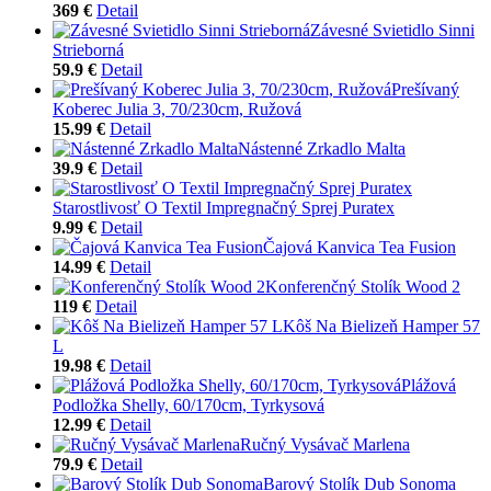
369 €
Detail
Závesné Svietidlo Sinni
Strieborná
59.9 €
Detail
Prešívaný
Koberec Julia 3, 70/230cm, Ružová
15.99 €
Detail
Nástenné Zrkadlo Malta
39.9 €
Detail
Starostlivosť O Textil Impregnačný Sprej Puratex
9.99 €
Detail
Čajová Kanvica Tea Fusion
14.99 €
Detail
Konferenčný Stolík Wood 2
119 €
Detail
Kôš Na Bielizeň Hamper 57
L
19.98 €
Detail
Plážová
Podložka Shelly, 60/170cm, Tyrkysová
12.99 €
Detail
Ručný Vysávač Marlena
79.9 €
Detail
Barový Stolík Dub Sonoma