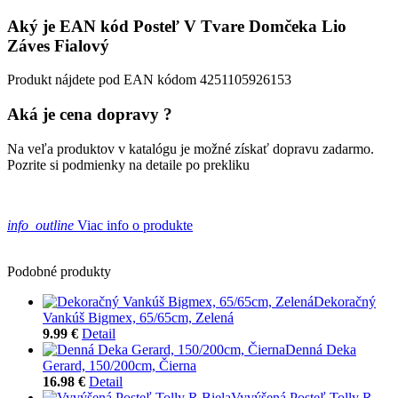
Aký je EAN kód Posteľ V Tvare Domčeka Lio
Záves Fialový
Produkt nájdete pod EAN kódom 4251105926153
Aká je cena dopravy ?
Na veľa produktov v katalógu je možné získať dopravu zadarmo.
Pozrite si podmienky na detaile po prekliku
info_outline
Viac info o produkte
Podobné produkty
Dekoračný
Vankúš Bigmex, 65/65cm, Zelená
9.99 €
Detail
Denná Deka
Gerard, 150/200cm, Čierna
16.98 €
Detail
Vyvýšená Posteľ Tolly R