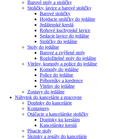
Barové stoly a stoličky
Stoličky, lavice a barové stoličky
Barové stoličky
Hojdacie stoličky do jedálne
Jedálenské kreslá
Rohové kuchynské lavice
Sedacie lavice do jedálne
Stoličky do jedálne
Stoly do jedálne
Barové a zvýšené stoly
Rozložitelné stoly do jedálne
Vitríny, komody a police do jedálne
Komody do jedálne
Police do jedálne
Príborníky a kredence
Vitríny do jedálne
Zostavy do jedálne
Nábytok do kancelárie a pracovne
Doplnky do kancelárie
Kontajnery
Otáčacie a kancelárske stoličky
Doplnky ku kreslám
Kancelárske kreslá
Písacie stoly
Skrinky a regály do kancelárie