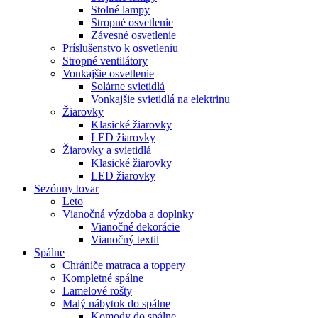
Stolné lampy
Stropné osvetlenie
Závesné osvetlenie
Príslušenstvo k osvetleniu
Stropné ventilátory
Vonkajšie osvetlenie
Solárne svietidlá
Vonkajšie svietidlá na elektrinu
Žiarovky
Klasické žiarovky
LED žiarovky
Žiarovky a svietidlá
Klasické žiarovky
LED žiarovky
Sezónny tovar
Leto
Vianočná výzdoba a doplnky
Vianočné dekorácie
Vianočný textil
Spálne
Chrániče matraca a toppery
Kompletné spálne
Lamelové rošty
Malý nábytok do spálne
Komody do spálne