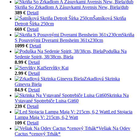
Skriňa So Zrkadlom A Zásuvkami Avensis New, Biela/dub
389 €
Detail
Šatníková Skriňa
Detroit Šírka 250cm
669 €
Detail
Skriňa
S Posuvnými Dverami Bensheim 361x230cm
1099 €
Detail
Poduška Na
Sedenie Spirit, 38/38cm, Biela
8.99 €
Detail
Servítky Kai
2.99 €
Detail
Zrkadlová Skrinka
Ginevra Biela
84.9 €
Detail
Skrinka Na
Vstavané Spotrebiče Luisa Git60
239 €
Detail
Led Stojacia
Lampa Maja V: 215cm, 6,2 Watt
109 €
Detail
Vešiak Na Odev
Cactus *cenový Trhák*