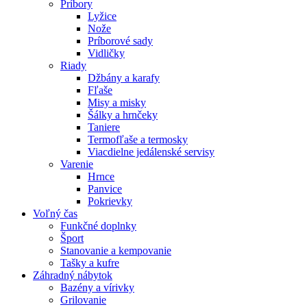
Príbory
Lyžice
Nože
Príborové sady
Vidličky
Riady
Džbány a karafy
Fľaše
Misy a misky
Šálky a hrnčeky
Taniere
Termofľaše a termosky
Viacdielne jedálenské servisy
Varenie
Hrnce
Panvice
Pokrievky
Voľný čas
Funkčné doplnky
Šport
Stanovanie a kempovanie
Tašky a kufre
Záhradný nábytok
Bazény a vírivky
Grilovanie