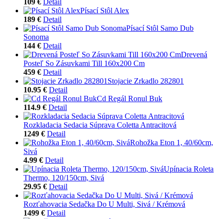
109 €
Detail
Písací Stôl Alex
189 €
Detail
Písací Stôl Samo Dub
Sonoma
144 €
Detail
Drevená
Posteľ So Zásuvkami Till 160x200 Cm
459 €
Detail
Stojacie Zrkadlo 282801
10.95 €
Detail
Cd Regál Ronul Buk
114.9 €
Detail
Rozkladacia Sedacia Súprava Coletta Antracitová
1249 €
Detail
Rohožka Eton 1, 40/60cm,
Sivá
4.99 €
Detail
Upínacia Roleta
Thermo, 120/150cm, Sivá
29.95 €
Detail
Rozťahovacia Sedačka Do U Multi, Sivá / Krémová
1499 €
Detail