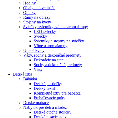
Hodiny
Obaly na kvetináče
Obrazy
Rámy na obrazy
Stojany na kvety
Sviečky, svietniky, vône a aromalampy
LED-sviečky
Sviečky
Svietniky a stojany na sviečky
Vône a aromalampy
Umelé kvety
Vázy, sochy a dekoračné predmety
Dekorácie na stenu
Sochy a dekoračné predmety
Vázy
Detská izba
Bábätká
Detské postieľky
Detský textil
Kompletné izby pre bábätká
Prebaľovacie pulty
Detské matrace
Nábytok pre deti a mládež
Detské otočné stoličky
Detské písacie stoly