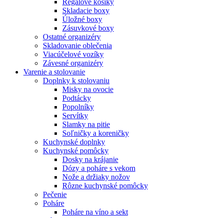
Regálové košíky
Skladacie boxy
Úložné boxy
Zásuvkové boxy
Ostatné organizéry
Skladovanie oblečenia
Viacúčelové vozíky
Závesné organizéry
Varenie a stolovanie
Doplnky k stolovaniu
Misky na ovocie
Podtácky
Popolníky
Servítky
Slamky na pitie
Soľničky a koreničky
Kuchynské doplnky
Kuchynské pomôcky
Dosky na krájanie
Dózy a poháre s vekom
Nože a držiaky nožov
Rôzne kuchynské pomôcky
Pečenie
Poháre
Poháre na víno a sekt