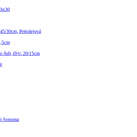
Ahs30
, 45/30cm, Petrolejová
28,5cm
lo Jufi, Ø/v: 20/15cm
t
Dub Sonoma