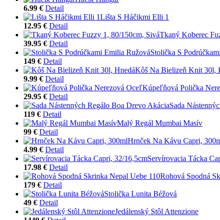
6.99 €
Detail
Lišta S Háčikmi Elli 1
12.95 €
Detail
Tkaný Koberec Fuz
39.95 €
Detail
Stolička S Podrúčkam
149 €
Detail
Kôš Na Bielizeň Knit 30l,
9.99 €
Detail
Kúpeľňová Polička Ner
29.95 €
Detail
Sada Nástennýc
119 €
Detail
Malý Regál Mumbai Masív
99 €
Detail
Hrnček Na Kávu Capri, 300
4.99 €
Detail
Servírovacia Tácka Ca
17.98 €
Detail
Rohová Spodná Sk
179 €
Detail
Stolička Lunita Béžová
49 €
Detail
Jedálenský Stôl Attenzione