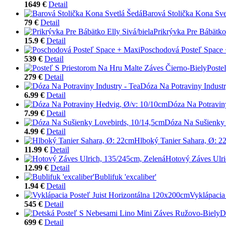
1649 €
Detail
Barová Stolička Kona Sve
79 €
Detail
Prikrývka Pre Bábätko 
15.9 €
Detail
Poschodová Posteľ Space
539 €
Detail
Poste
279 €
Detail
Dóza Na Potraviny Industr
6.99 €
Detail
Dóza Na Potravin
7.99 €
Detail
Dóza Na Sušienky 
4.99 €
Detail
Hlboký Tanier Sahara, Ø: 2
11.99 €
Detail
Hotový Záves Ulri
12.99 €
Detail
Bublifuk 'excaliber'
1.94 €
Detail
Vyklápacia
545 €
Detail
D
699 €
Detail