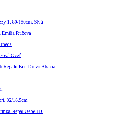
zy 1, 80/150cm, Sivá
i Emilia Ružová
 Hnedá
ezová Oceľ
h Regálo Boa Drevo Akácia
ml
pri, 32/16,5cm
rinka Nepal Uebe 110