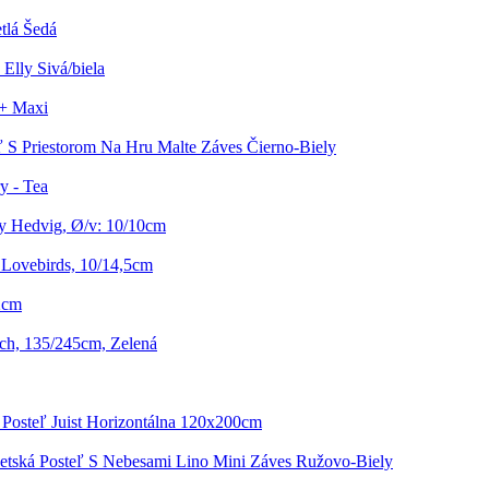
tlá Šedá
Elly Sivá/biela
 + Maxi
ľ S Priestorom Na Hru Malte Záves Čierno-Biely
y - Tea
y Hedvig, Ø/v: 10/10cm
Lovebirds, 10/14,5cm
2cm
ch, 135/245cm, Zelená
 Posteľ Juist Horizontálna 120x200cm
etská Posteľ S Nebesami Lino Mini Záves Ružovo-Biely