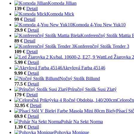
Komoda Jillian
139 €
Detail
Komoda Mick
99 €
Detail
Komoda 4-You New Yuk10
29.9 €
Detail
Konferenčný Stolík Mattia B
89 €
Detail
Konferenčný Stolík Tender 3
109 €
Detail
Led Žiarovka 2
5.99 €
Detail
Akrylová Farba 45146
9.99 €
Detail
Nočný Stolík Billund
77.5 €
Detail
Príručný Stolík Susi Zlatý
179 €
Detail
Celoročn
32.95 €
Detail
Písací St
69.9 €
Detail
Pohár Na Sekt Norma
1.39 €
Detail
Pohovka Monique