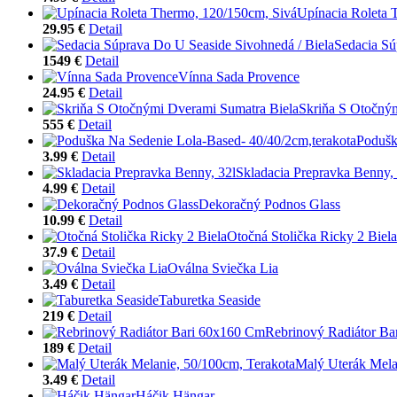
Upínacia Roleta 
29.95 €
Detail
Sedacia Sú
1549 €
Detail
Vínna Sada Provence
24.95 €
Detail
Skriňa S Otočný
555 €
Detail
Podušk
3.99 €
Detail
Skladacia Prepravka Benny, 
4.99 €
Detail
Dekoračný Podnos Glass
10.99 €
Detail
Otočná Stolička Ricky 2 Biela
37.9 €
Detail
Oválna Sviečka Lia
3.49 €
Detail
Taburetka Seaside
219 €
Detail
Rebrinový Radiátor B
189 €
Detail
Malý Uterák Mela
3.49 €
Detail
Háčik Hängar