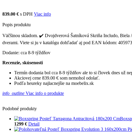
839.00 €
s DPH
Viac info
Popis produktu
Väčšinou skladom. ✔️ Dvojdverová Šatníková Skriňa Includo, Biela / 
dverami. Viete si ju v katalógu dohľadať aj pod EAN kódom: 4059
Dodanie: cca 8-9 týždňov
Recenzie, skúsenosti
Termín dodania bol cca 8-9 týždňov ale to si človek dnes už 
Akciovej cene 839.00 € som nemohol odolať.
Podľa heureky najlacnejšie na moebelix.sk
info_outline
Viac info o produkte
Podobné produkty
Boxsp
1299 €
Detail