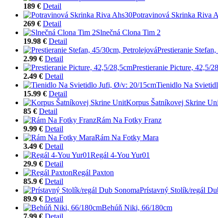
189 €
Detail
Potravinová Skrinka Riva 
269 €
Detail
Slnečná Clona Tim 2
19.98 €
Detail
Prestieranie Stefan
2.99 €
Detail
Prestieranie Picture, 42,5/
2.49 €
Detail
Tienidlo Na Svietid
15.99 €
Detail
Korpus Šatníkovej Skrine Uni
85 €
Detail
Rám Na Fotky Franz
9.99 €
Detail
Rám Na Fotky Mara
3.49 €
Detail
Regál 4-You Yur01
29.9 €
Detail
Regál Paxton
85.9 €
Detail
Prístavný Stolík/regál 
89.9 €
Detail
Behúň Niki, 66/180cm
7.99 €
Detail