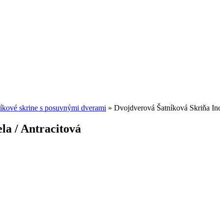
íkové skrine s posuvnými dverami
»
Dvojdverová Šatníková Skriňa Incl
la / Antracitová