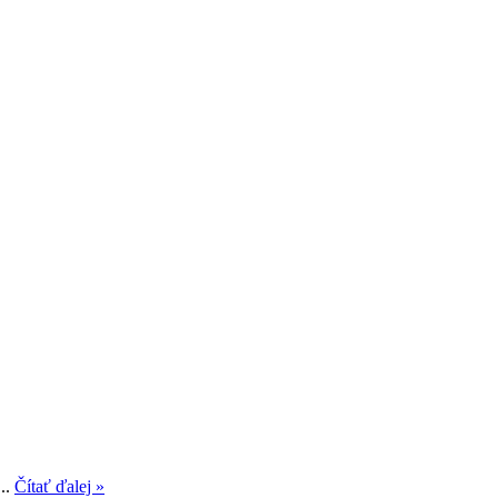
...
Čítať ďalej »