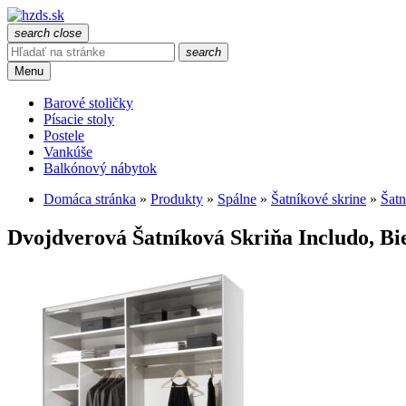
search
close
search
Menu
Barové stoličky
Písacie stoly
Postele
Vankúše
Balkónový nábytok
Domáca stránka
»
Produkty
»
Spálne
»
Šatníkové skrine
»
Šatn
Dvojdverová Šatníková Skriňa Includo, Bie