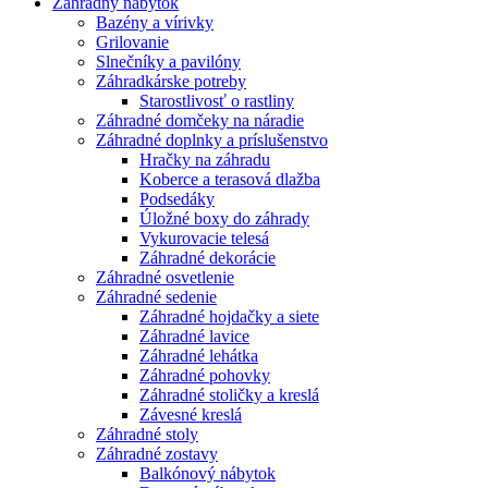
Záhradný nábytok
Bazény a vírivky
Grilovanie
Slnečníky a pavilóny
Záhradkárske potreby
Starostlivosť o rastliny
Záhradné domčeky na náradie
Záhradné doplnky a príslušenstvo
Hračky na záhradu
Koberce a terasová dlažba
Podsedáky
Úložné boxy do záhrady
Vykurovacie telesá
Záhradné dekorácie
Záhradné osvetlenie
Záhradné sedenie
Záhradné hojdačky a siete
Záhradné lavice
Záhradné lehátka
Záhradné pohovky
Záhradné stoličky a kreslá
Závesné kreslá
Záhradné stoly
Záhradné zostavy
Balkónový nábytok