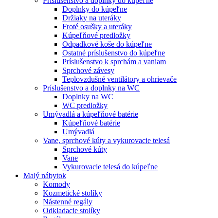
Príslušenstvo a doplnky do kúpeľne
Doplnky do kúpeľne
Držiaky na uteráky
Froté osušky a uteráky
Kúpeľňové predložky
Odpadkové koše do kúpeľne
Ostatné príslušenstvo do kúpeľne
Príslušenstvo k sprchám a vaniam
Sprchové závesy
Teplovzdušné ventilátory a ohrievače
Príslušenstvo a doplnky na WC
Doplnky na WC
WC predložky
Umývadlá a kúpeľňové batérie
Kúpeľňové batérie
Umývadlá
Vane, sprchové kúty a vykurovacie telesá
Sprchové kúty
Vane
Vykurovacie telesá do kúpeľne
Malý nábytok
Komody
Kozmetické stolíky
Nástenné regály
Odkladacie stolíky