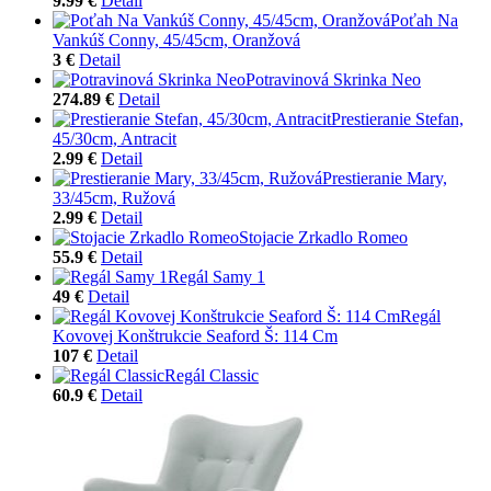
9.99 €
Detail
Poťah Na
Vankúš Conny, 45/45cm, Oranžová
3 €
Detail
Potravinová Skrinka Neo
274.89 €
Detail
Prestieranie Stefan,
45/30cm, Antracit
2.99 €
Detail
Prestieranie Mary,
33/45cm, Ružová
2.99 €
Detail
Stojacie Zrkadlo Romeo
55.9 €
Detail
Regál Samy 1
49 €
Detail
Regál
Kovovej Konštrukcie Seaford Š: 114 Cm
107 €
Detail
Regál Classic
60.9 €
Detail