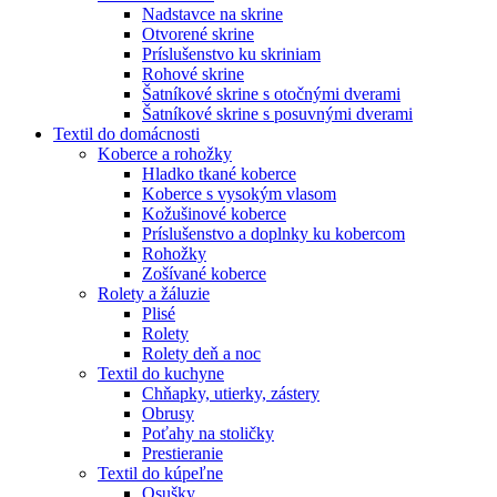
Nadstavce na skrine
Otvorené skrine
Príslušenstvo ku skriniam
Rohové skrine
Šatníkové skrine s otočnými dverami
Šatníkové skrine s posuvnými dverami
Textil do domácnosti
Koberce a rohožky
Hladko tkané koberce
Koberce s vysokým vlasom
Kožušinové koberce
Príslušenstvo a doplnky ku kobercom
Rohožky
Zošívané koberce
Rolety a žáluzie
Plisé
Rolety
Rolety deň a noc
Textil do kuchyne
Chňapky, utierky, zástery
Obrusy
Poťahy na stoličky
Prestieranie
Textil do kúpeľne
Osušky