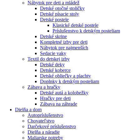
Nábytok pre deti a mládež
Detské otočné stoličky
Detské písacie stoly
Detské postele
Klasické detské postele
Príslušenstvo k detským posteliam
Detské skrine
Kompletné izby pre deti
Nábytok pre najmenších
Sedacie vaky
Textil do detskej izby
Detské deky
Detské koberce
Detské obliečky a plachty
Doplnky k detským posteliam
Zábava a hračky
Detské autá a kolobežky
Hračky pre deti
Zábava na záhrade
Dielňa a dom
Autopríslušenstvo
Chovateľstvo
Darčekové príslušenstvo
Dielňa a náradie
Maliarske potreby