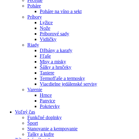
Pečenie
Poháre
Poháre na víno a sekt
Príbory
Lyžice
Nože
Príborové sady
Vidličky
Riady
Džbány a karafy
Fľaše
Misy a misky
Šálky a hrnčeky
Taniere
Termofľaše a termosky
Viacdielne jedálenské servisy
Varenie
Hrnce
Panvice
Pokrievky
Voľný čas
Funkčné doplnky
Šport
Stanovanie a kempovanie
Tašky a kufre