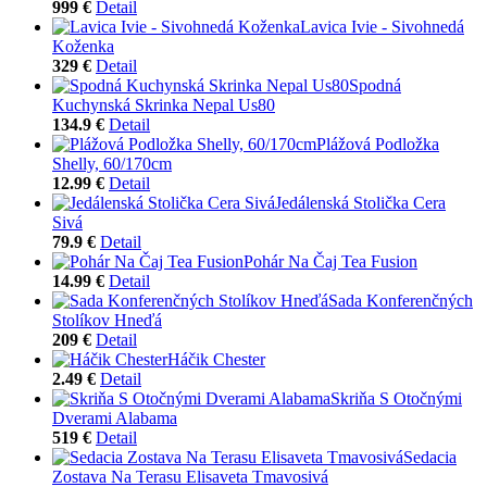
999 €
Detail
Lavica Ivie - Sivohnedá
Koženka
329 €
Detail
Spodná
Kuchynská Skrinka Nepal Us80
134.9 €
Detail
Plážová Podložka
Shelly, 60/170cm
12.99 €
Detail
Jedálenská Stolička Cera
Sivá
79.9 €
Detail
Pohár Na Čaj Tea Fusion
14.99 €
Detail
Sada Konferenčných
Stolíkov Hneďá
209 €
Detail
Háčik Chester
2.49 €
Detail
Skriňa S Otočnými
Dverami Alabama
519 €
Detail
Sedacia
Zostava Na Terasu Elisaveta Tmavosivá