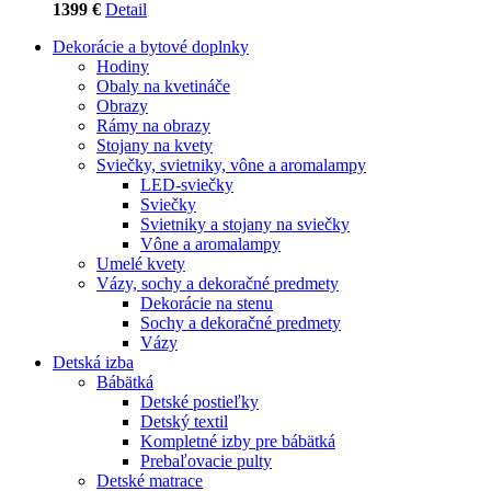
1399 €
Detail
Dekorácie a bytové doplnky
Hodiny
Obaly na kvetináče
Obrazy
Rámy na obrazy
Stojany na kvety
Sviečky, svietniky, vône a aromalampy
LED-sviečky
Sviečky
Svietniky a stojany na sviečky
Vône a aromalampy
Umelé kvety
Vázy, sochy a dekoračné predmety
Dekorácie na stenu
Sochy a dekoračné predmety
Vázy
Detská izba
Bábätká
Detské postieľky
Detský textil
Kompletné izby pre bábätká
Prebaľovacie pulty
Detské matrace