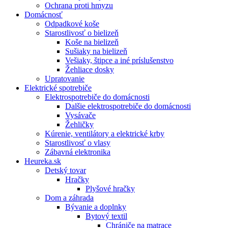
Ochrana proti hmyzu
Domácnosť
Odpadkové koše
Starostlivosť o bielizeň
Koše na bielizeň
Sušiaky na bielizeň
Vešiaky, štipce a iné príslušenstvo
Žehliace dosky
Upratovanie
Elektrické spotrebiče
Elektrospotrebiče do domácnosti
Dalšie elektrospotrebiče do domácnosti
Vysávače
Žehličky
Kúrenie, ventilátory a elektrické krby
Starostlivosť o vlasy
Zábavná elektronika
Heureka.sk
Detský tovar
Hračky
Plyšové hračky
Dom a záhrada
Bývanie a doplnky
Bytový textil
Chrániče na matrace