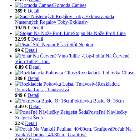
Komoda Cannes
369 €
Detail
Sada
Nástenných Regálov Toby-Exklusiv-
19.95 €
Detail
Stojan Na Nože Profi Line
32.95 €
Detail
Písací Stôl Neptun
99 €
Detail
Pohár Na Červené
Víno 'billie' -Top-
0.89 €
Detail
Rozkladacia Pohovka Clipso
389 €
Detail
Rozkladcia
Pohovka Luisa, Tmavosivá
949 €
Detail
Pokrievka Basic, Ø: 16cm
4.49 €
Detail
Posteľné Návliečky
Zeitgeist Šedá
22 €
Detail
Poťah Na
Vankúš Paulina, 40/80cm, Grafitová