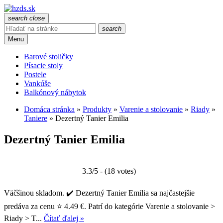
search
close
search
Menu
Barové stoličky
Písacie stoly
Postele
Vankúše
Balkónový nábytok
Domáca stránka
»
Produkty
»
Varenie a stolovanie
»
Riady
»
Taniere
»
Dezertný Tanier Emilia
Dezertný Tanier Emilia
3.3/5 - (18 votes)
Väčšinou skladom. ✔️ Dezertný Tanier Emilia sa najčastejšie
predáva za cenu ⭐ 4.49 €. Patrí do kategórie Varenie a stolovanie >
Riady > T...
Čítať ďalej »