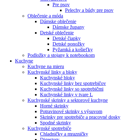
Pre psov
Pelechy a búdy pre psov
Oblečenie a móda
Dámske oblečenie
Dámske župany
Detské oblečenie
Detské čiapky
Detské ponožky
Pyžamká a košieľky
Podložky a stojany k notebookom
Kuchyne
Kuchyne na mieru
Kuchynské linky a bloky
Kuchynské bloky
Kuchynské linky bez spotrebičov
Kuchynské linky so spotrebičmi
Kuchynské linky v tvare L
Kuchynské skrinky a sektorové kuchyne
Horné skrinky
Potravinové skrinky s výsuvom
Skrinky pre spotrebiče a pracovné dosky
Spodné skrinky
Kuchynské spotrebiče
Chladničky a mrazničky
Digestory