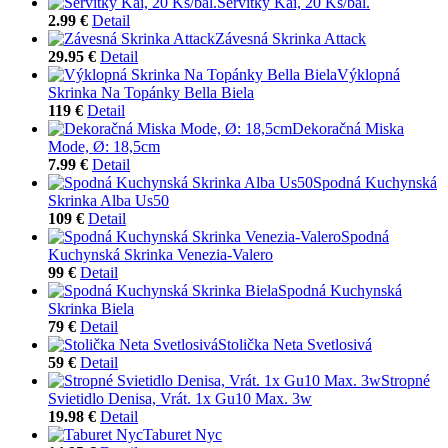
Servítky Kai, 20 Ks/bal.
2.99 €
Detail
Závesná Skrinka Attack
29.95 €
Detail
Výklopná
Skrinka Na Topánky Bella Biela
119 €
Detail
Dekoračná Miska
Mode, Ø: 18,5cm
7.99 €
Detail
Spodná Kuchynská
Skrinka Alba Us50
109 €
Detail
Spodná
Kuchynská Skrinka Venezia-Valero
99 €
Detail
Spodná Kuchynská
Skrinka Biela
79 €
Detail
Stolička Neta Svetlosivá
59 €
Detail
Stropné
Svietidlo Denisa, Vrát. 1x Gu10 Max. 3w
19.98 €
Detail
Taburet Nyc