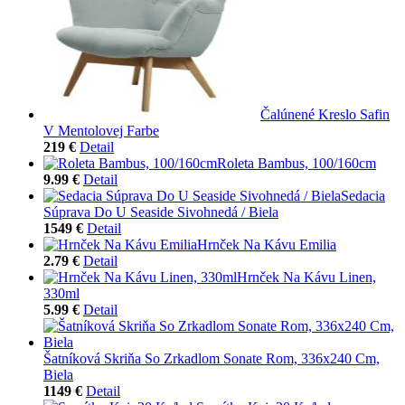
Čalúnené Kreslo Safin
V Mentolovej Farbe
219 €
Detail
Roleta Bambus, 100/160cm
9.99 €
Detail
Sedacia
Súprava Do U Seaside Sivohnedá / Biela
1549 €
Detail
Hrnček Na Kávu Emilia
2.79 €
Detail
Hrnček Na Kávu Linen,
330ml
5.99 €
Detail
Šatníková Skriňa So Zrkadlom Sonate Rom, 336x240 Cm,
Biela
1149 €
Detail