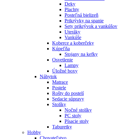
Deky
Plachty
Posteľná bielizeň
Prikrývky na spanie
Sety prikrývok a vankúšov
Uteráky
Vankúše
Koberce a koberčeky
Kúpeľňa
Stojany na kefky
Osvetlenie
Lampy
Úložné boxy
Nábytok
Matrace
Postele
Rošty do postelí
Sedacie súpravy
Stolíky
Nočné stolíky
PC stoly
Písacie stoly
Taburetky
Hobby
Chovateľstvo