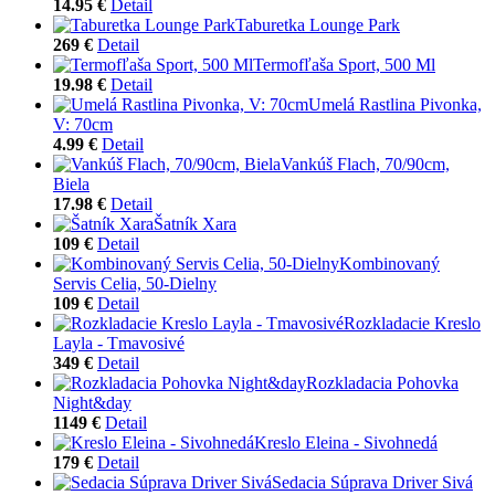
14.95 €
Detail
Taburetka Lounge Park
269 €
Detail
Termofľaša Sport, 500 Ml
19.98 €
Detail
Umelá Rastlina Pivonka,
V: 70cm
4.99 €
Detail
Vankúš Flach, 70/90cm,
Biela
17.98 €
Detail
Šatník Xara
109 €
Detail
Kombinovaný
Servis Celia, 50-Dielny
109 €
Detail
Rozkladacie Kreslo
Layla - Tmavosivé
349 €
Detail
Rozkladacia Pohovka
Night&day
1149 €
Detail
Kreslo Eleina - Sivohnedá
179 €
Detail
Sedacia Súprava Driver Sivá