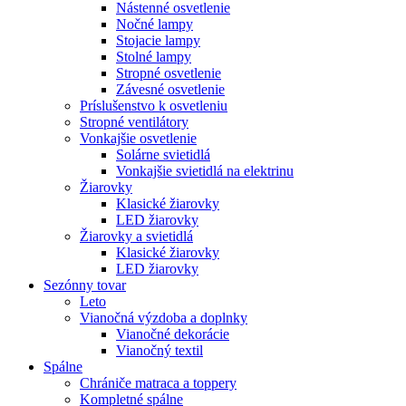
Nástenné osvetlenie
Nočné lampy
Stojacie lampy
Stolné lampy
Stropné osvetlenie
Závesné osvetlenie
Príslušenstvo k osvetleniu
Stropné ventilátory
Vonkajšie osvetlenie
Solárne svietidlá
Vonkajšie svietidlá na elektrinu
Žiarovky
Klasické žiarovky
LED žiarovky
Žiarovky a svietidlá
Klasické žiarovky
LED žiarovky
Sezónny tovar
Leto
Vianočná výzdoba a doplnky
Vianočné dekorácie
Vianočný textil
Spálne
Chrániče matraca a toppery
Kompletné spálne