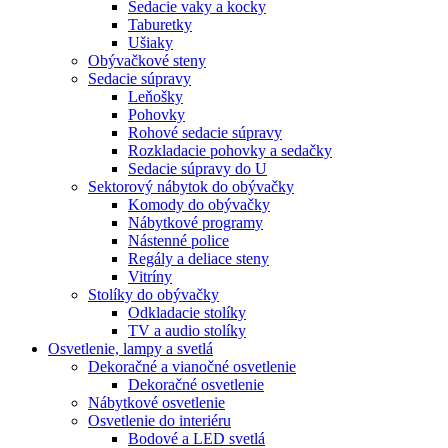
Sedacie vaky a kocky
Taburetky
Ušiaky
Obývačkové steny
Sedacie súpravy
Leňošky
Pohovky
Rohové sedacie súpravy
Rozkladacie pohovky a sedačky
Sedacie súpravy do U
Sektorový nábytok do obývačky
Komody do obývačky
Nábytkové programy
Nástenné police
Regály a deliace steny
Vitríny
Stolíky do obývačky
Odkladacie stolíky
TV a audio stolíky
Osvetlenie, lampy a svetlá
Dekoračné a vianočné osvetlenie
Dekoračné osvetlenie
Nábytkové osvetlenie
Osvetlenie do interiéru
Bodové a LED svetlá