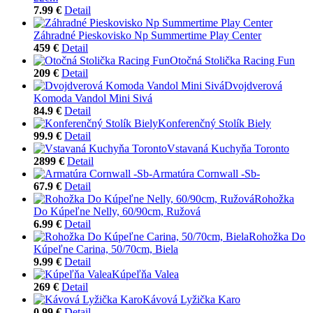
7.99 €
Detail
Záhradné Pieskovisko Np Summertime Play Center
459 €
Detail
Otočná Stolička Racing Fun
209 €
Detail
Dvojdverová
Komoda Vandol Mini Sivá
84.9 €
Detail
Konferenčný Stolík Biely
99.9 €
Detail
Vstavaná Kuchyňa Toronto
2899 €
Detail
Armatúra Cornwall -Sb-
67.9 €
Detail
Rohožka
Do Kúpeľne Nelly, 60/90cm, Ružová
6.99 €
Detail
Rohožka Do
Kúpeľne Carina, 50/70cm, Biela
9.99 €
Detail
Kúpeľňa Valea
269 €
Detail
Kávová Lyžička Karo
0.99 €
Detail