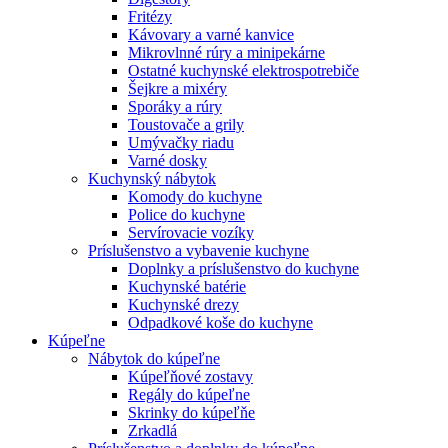
Fritézy
Kávovary a varné kanvice
Mikrovlnné rúry a minipekárne
Ostatné kuchynské elektrospotrebiče
Šejkre a mixéry
Sporáky a rúry
Toustovače a grily
Umývačky riadu
Varné dosky
Kuchynský nábytok
Komody do kuchyne
Police do kuchyne
Servírovacie vozíky
Príslušenstvo a vybavenie kuchyne
Doplnky a príslušenstvo do kuchyne
Kuchynské batérie
Kuchynské drezy
Odpadkové koše do kuchyne
Kúpeľne
Nábytok do kúpeľne
Kúpeľňové zostavy
Regály do kúpeľne
Skrinky do kúpeľňe
Zrkadlá