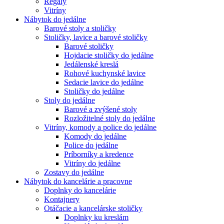
Regály
Vitríny
Nábytok do jedálne
Barové stoly a stoličky
Stoličky, lavice a barové stoličky
Barové stoličky
Hojdacie stoličky do jedálne
Jedálenské kreslá
Rohové kuchynské lavice
Sedacie lavice do jedálne
Stoličky do jedálne
Stoly do jedálne
Barové a zvýšené stoly
Rozložitelné stoly do jedálne
Vitríny, komody a police do jedálne
Komody do jedálne
Police do jedálne
Príborníky a kredence
Vitríny do jedálne
Zostavy do jedálne
Nábytok do kancelárie a pracovne
Doplnky do kancelárie
Kontajnery
Otáčacie a kancelárske stoličky
Doplnky ku kreslám