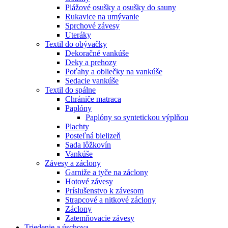
Plážové osušky a osušky do sauny
Rukavice na umývanie
Sprchové závesy
Uteráky
Textil do obývačky
Dekoračné vankúše
Deky a prehozy
Poťahy a obliečky na vankúše
Sedacie vankúše
Textil do spálne
Chrániče matraca
Paplóny
Paplóny so syntetickou výplňou
Plachty
Posteľná bielizeň
Sada lôžkovín
Vankúše
Závesy a záclony
Garniže a tyče na záclony
Hotové závesy
Príslušenstvo k závesom
Strapcové a nitkové záclony
Záclony
Zatemňovacie závesy
Triedenie a úschova