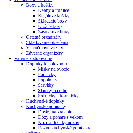
Boxy a košíky
Debny a truhlice
Regálové košíky
Skladacie boxy
Úložné boxy
Zásuvkové boxy
Ostatné organizéry
Skladovanie oblečenia
Viacúčelové vozíky
Závesné organizéry
Varenie a stolovanie
Doplnky k stolovaniu
Misky na ovocie
Podtácky
Popolníky
Servítky
Slamky na pitie
Soľničky a koreničky
Kuchynské doplnky
Kuchynské pomôcky
Dosky na krájanie
Dózy a poháre s vekom
Nože a držiaky nožov
Rôzne kuchynské pomôcky