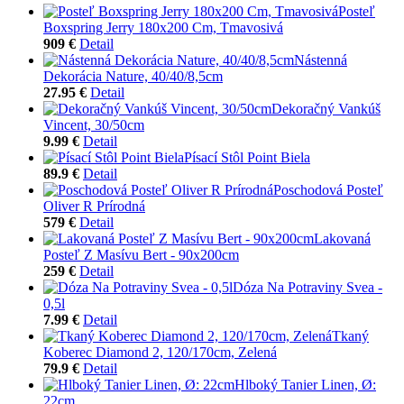
Posteľ
Boxspring Jerry 180x200 Cm, Tmavosivá
909 €
Detail
Nástenná
Dekorácia Nature, 40/40/8,5cm
27.95 €
Detail
Dekoračný Vankúš
Vincent, 30/50cm
9.99 €
Detail
Písací Stôl Point Biela
89.9 €
Detail
Poschodová Posteľ
Oliver R Prírodná
579 €
Detail
Lakovaná
Posteľ Z Masívu Bert - 90x200cm
259 €
Detail
Dóza Na Potraviny Svea -
0,5l
7.99 €
Detail
Tkaný
Koberec Diamond 2, 120/170cm, Zelená
79.9 €
Detail
Hlboký Tanier Linen, Ø:
22cm