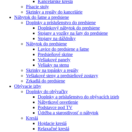
Kancelárske kreslá
Písacie stoly
Skrinky a regály do kancelárie
Nábytok do šatne a predsiene
Doplnky a príslušenstvo do predsiene
Doplnkový nábytok do predsiene
Stojany a vozíky na šaty do predsiene
Stojany na dáždníky
Nábytok do predsiene
Lavice do predsiene a šatne
Predsieňové skrine
Vešiakové panely
Vešiaky na stenu
Skrinky na topánky a regály
Vešiakové steny a predsieňové zostavy
Zrkadlá do predsiene
Obývacie izby
Doplnky do obývačky
Doplnky a príslušenstvo do obývacích izieb
Nábytkové osvetlenie
Podstavce pod TV
Údržba a starostlivosť o nábytok
Kreslá
Hojdacie kreslá
Relaxačné kreslá