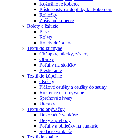
Kožušinové koberce
Príslušenstvo a doplnky ku kobercom
Rohožky
Zošívané koberce
Rolety a žáluzie
Plisé
Rolety
Rolety deň a noc
Textil do kuchyne
Chňapky, utierky, zástery
Obrusy
Poťahy na stoličky
Prestieranie
Textil do kúpeľne
Osušky
Plážové osušky a osušky do sauny
Rukavice na umývanie
Sprchové závesy
Uteráky
Textil do obývačky
Dekoračné vankúše
Deky a prehozy
Poťahy a obliečky na vankúše
Sedacie vankúše
Textil do spálne