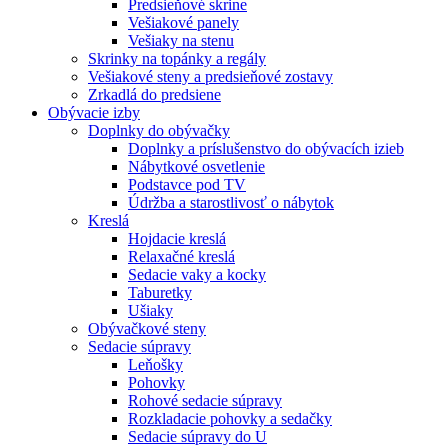
Predsieňové skrine
Vešiakové panely
Vešiaky na stenu
Skrinky na topánky a regály
Vešiakové steny a predsieňové zostavy
Zrkadlá do predsiene
Obývacie izby
Doplnky do obývačky
Doplnky a príslušenstvo do obývacích izieb
Nábytkové osvetlenie
Podstavce pod TV
Údržba a starostlivosť o nábytok
Kreslá
Hojdacie kreslá
Relaxačné kreslá
Sedacie vaky a kocky
Taburetky
Ušiaky
Obývačkové steny
Sedacie súpravy
Leňošky
Pohovky
Rohové sedacie súpravy
Rozkladacie pohovky a sedačky
Sedacie súpravy do U