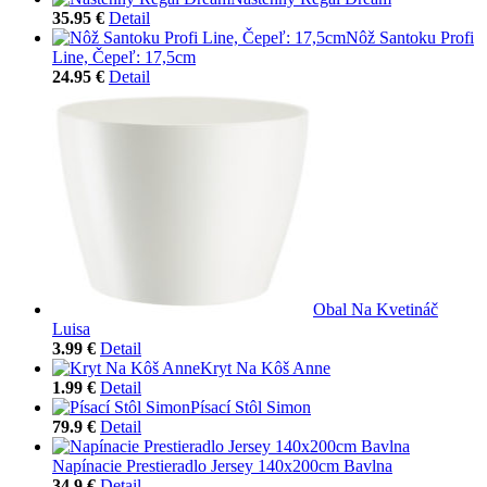
35.95 €
Detail
Nôž Santoku Profi
Line, Čepeľ: 17,5cm
24.95 €
Detail
Obal Na Kvetináč
Luisa
3.99 €
Detail
Kryt Na Kôš Anne
1.99 €
Detail
Písací Stôl Simon
79.9 €
Detail
Napínacie Prestieradlo Jersey 140x200cm Bavlna
34.9 €
Detail