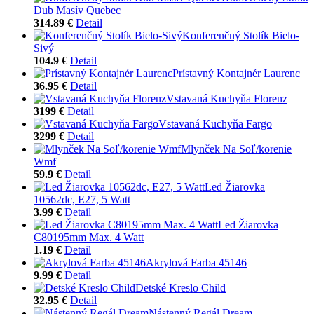
Dub Masív Quebec
314.89 €
Detail
Konferenčný Stolík Bielo-
Sivý
104.9 €
Detail
Prístavný Kontajnér Laurenc
36.95 €
Detail
Vstavaná Kuchyňa Florenz
3199 €
Detail
Vstavaná Kuchyňa Fargo
3299 €
Detail
Mlynček Na Soľ/korenie
Wmf
59.9 €
Detail
Led Žiarovka
10562dc, E27, 5 Watt
3.99 €
Detail
Led Žiarovka
C80195mm Max. 4 Watt
1.19 €
Detail
Akrylová Farba 45146
9.99 €
Detail
Detské Kreslo Child
32.95 €
Detail
Nástenný Regál Dream