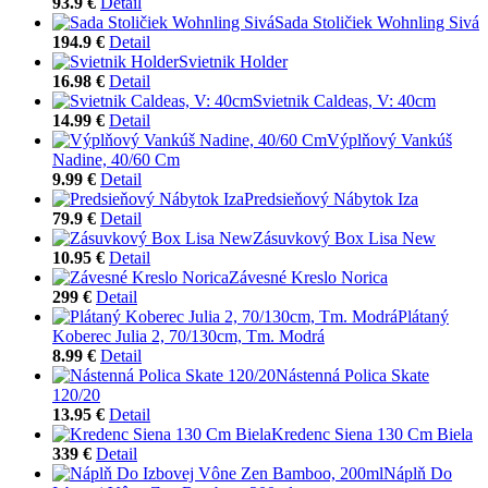
93.9 €
Detail
Sada Stoličiek Wohnling Sivá
194.9 €
Detail
Svietnik Holder
16.98 €
Detail
Svietnik Caldeas, V: 40cm
14.99 €
Detail
Výplňový Vankúš
Nadine, 40/60 Cm
9.99 €
Detail
Predsieňový Nábytok Iza
79.9 €
Detail
Zásuvkový Box Lisa New
10.95 €
Detail
Závesné Kreslo Norica
299 €
Detail
Plátaný
Koberec Julia 2, 70/130cm, Tm. Modrá
8.99 €
Detail
Nástenná Polica Skate
120/20
13.95 €
Detail
Kredenc Siena 130 Cm Biela
339 €
Detail
Náplň Do