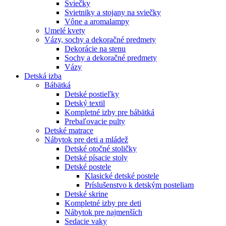
Sviečky
Svietniky a stojany na sviečky
Vône a aromalampy
Umelé kvety
Vázy, sochy a dekoračné predmety
Dekorácie na stenu
Sochy a dekoračné predmety
Vázy
Detská izba
Bábätká
Detské postieľky
Detský textil
Kompletné izby pre bábätká
Prebaľovacie pulty
Detské matrace
Nábytok pre deti a mládež
Detské otočné stoličky
Detské písacie stoly
Detské postele
Klasické detské postele
Príslušenstvo k detským posteliam
Detské skrine
Kompletné izby pre deti
Nábytok pre najmenších
Sedacie vaky