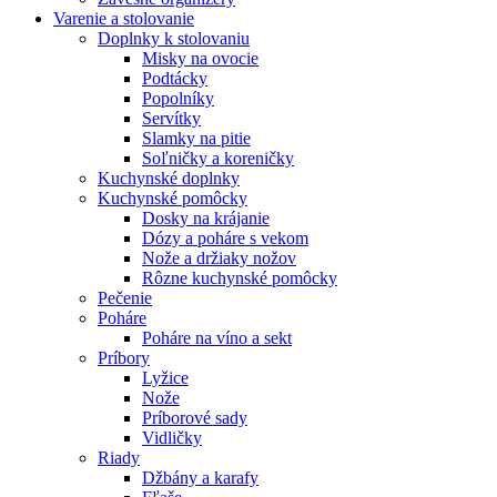
Varenie a stolovanie
Doplnky k stolovaniu
Misky na ovocie
Podtácky
Popolníky
Servítky
Slamky na pitie
Soľničky a koreničky
Kuchynské doplnky
Kuchynské pomôcky
Dosky na krájanie
Dózy a poháre s vekom
Nože a držiaky nožov
Rôzne kuchynské pomôcky
Pečenie
Poháre
Poháre na víno a sekt
Príbory
Lyžice
Nože
Príborové sady
Vidličky
Riady
Džbány a karafy