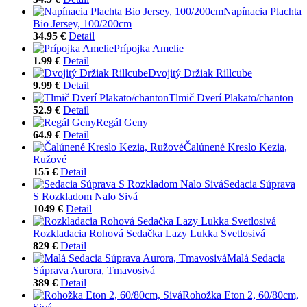
Napínacia Plachta
Bio Jersey, 100/200cm
34.95 €
Detail
Prípojka Amelie
1.99 €
Detail
Dvojitý Držiak Rillcube
9.99 €
Detail
Tlmič Dverí Plakato/chanton
52.9 €
Detail
Regál Geny
64.9 €
Detail
Čalúnené Kreslo Kezia,
Ružové
155 €
Detail
Sedacia Súprava
S Rozkladom Nalo Sivá
1049 €
Detail
Rozkladacia Rohová Sedačka Lazy Lukka Svetlosivá
829 €
Detail
Malá Sedacia
Súprava Aurora, Tmavosivá
389 €
Detail
Rohožka Eton 2, 60/80cm,