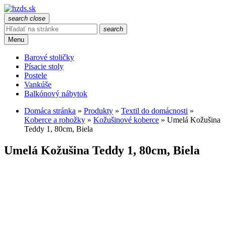
search
close
search
Menu
Barové stoličky
Písacie stoly
Postele
Vankúše
Balkónový nábytok
Domáca stránka
»
Produkty
»
Textil do domácnosti
»
Koberce a rohožky
»
Kožušinové koberce
»
Umelá Kožušina
Teddy 1, 80cm, Biela
Umelá Kožušina Teddy 1, 80cm, Biela