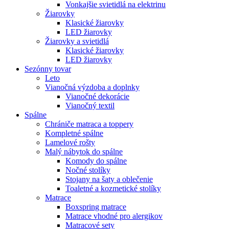
Vonkajšie svietidlá na elektrinu
Žiarovky
Klasické žiarovky
LED žiarovky
Žiarovky a svietidlá
Klasické žiarovky
LED žiarovky
Sezónny tovar
Leto
Vianočná výzdoba a doplnky
Vianočné dekorácie
Vianočný textil
Spálne
Chrániče matraca a toppery
Kompletné spálne
Lamelové rošty
Malý nábytok do spálne
Komody do spálne
Nočné stolíky
Stojany na šaty a oblečenie
Toaletné a kozmetické stolíky
Matrace
Boxspring matrace
Matrace vhodné pro alergikov
Matracové sety