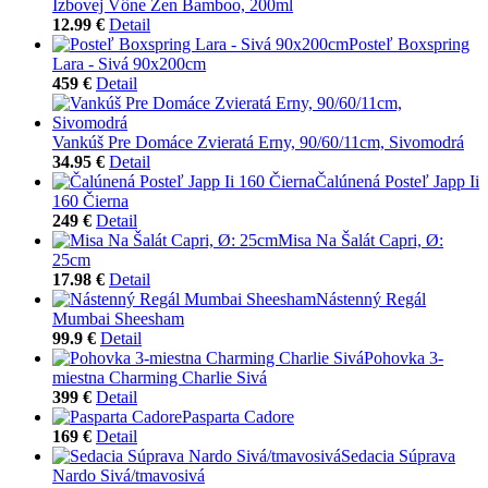
Izbovej Vône Zen Bamboo, 200ml
12.99 €
Detail
Posteľ Boxspring
Lara - Sivá 90x200cm
459 €
Detail
Vankúš Pre Domáce Zvieratá Erny, 90/60/11cm, Sivomodrá
34.95 €
Detail
Čalúnená Posteľ Japp Ii
160 Čierna
249 €
Detail
Misa Na Šalát Capri, Ø:
25cm
17.98 €
Detail
Nástenný Regál
Mumbai Sheesham
99.9 €
Detail
Pohovka 3-
miestna Charming Charlie Sivá
399 €
Detail
Pasparta Cadore
169 €
Detail
Sedacia Súprava
Nardo Sivá/tmavosivá