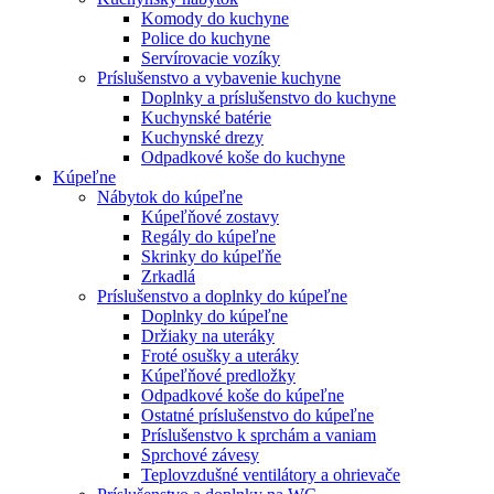
Komody do kuchyne
Police do kuchyne
Servírovacie vozíky
Príslušenstvo a vybavenie kuchyne
Doplnky a príslušenstvo do kuchyne
Kuchynské batérie
Kuchynské drezy
Odpadkové koše do kuchyne
Kúpeľne
Nábytok do kúpeľne
Kúpeľňové zostavy
Regály do kúpeľne
Skrinky do kúpeľňe
Zrkadlá
Príslušenstvo a doplnky do kúpeľne
Doplnky do kúpeľne
Držiaky na uteráky
Froté osušky a uteráky
Kúpeľňové predložky
Odpadkové koše do kúpeľne
Ostatné príslušenstvo do kúpeľne
Príslušenstvo k sprchám a vaniam
Sprchové závesy
Teplovzdušné ventilátory a ohrievače