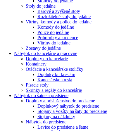
Stoličky do jedálne
Stoly do jedálne
Barové a zvýšené stoly
Rozložitelné stoly do jedálne
Vitríny, komody a police do jedálne
Komody do jedálne
Police do jedálne
Príborníky a kredence
Vitríny do jedálne
Zostavy do jedálne
Nábytok do kancelárie a pracovne
Doplnky do kancelárie
Kontajnery
Otáčacie a kancelárske stoličky
Doplnky ku kreslám
Kancelárske kreslá
Písacie stoly
Skrinky a regály do kancelárie
Nábytok do šatne a predsiene
Doplnky a príslušenstvo do predsiene
Doplnkový nábytok do predsiene
Stojany a vozíky na šaty do predsiene
Stojany na dáždníky
Nábytok do predsiene
Lavice do predsiene a šatne