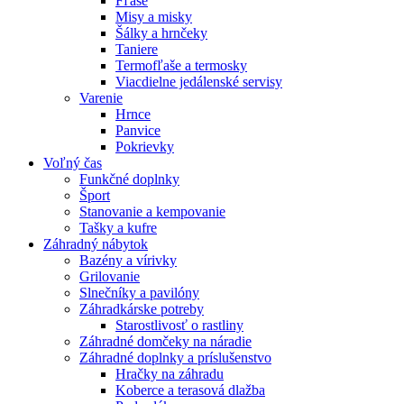
Fľaše
Misy a misky
Šálky a hrnčeky
Taniere
Termofľaše a termosky
Viacdielne jedálenské servisy
Varenie
Hrnce
Panvice
Pokrievky
Voľný čas
Funkčné doplnky
Šport
Stanovanie a kempovanie
Tašky a kufre
Záhradný nábytok
Bazény a vírivky
Grilovanie
Slnečníky a pavilóny
Záhradkárske potreby
Starostlivosť o rastliny
Záhradné domčeky na náradie
Záhradné doplnky a príslušenstvo
Hračky na záhradu
Koberce a terasová dlažba