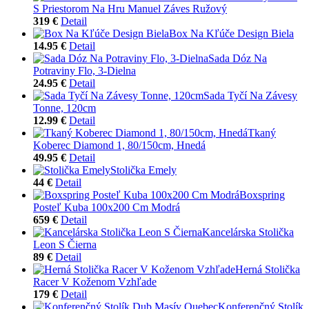
S Priestorom Na Hru Manuel Záves Ružový
319 €
Detail
Box Na Kľúče Design Biela
14.95 €
Detail
Sada Dóz Na
Potraviny Flo, 3-Dielna
24.95 €
Detail
Sada Tyčí Na Závesy
Tonne, 120cm
12.99 €
Detail
Tkaný
Koberec Diamond 1, 80/150cm, Hnedá
49.95 €
Detail
Stolička Emely
44 €
Detail
Boxspring
Posteľ Kuba 100x200 Cm Modrá
659 €
Detail
Kancelárska Stolička
Leon S Čierna
89 €
Detail
Herná Stolička
Racer V Koženom Vzhľade
179 €
Detail
Konferenčný Stolík