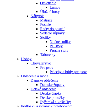
Osvetlenie
Lampy
Úložné boxy
Nábytok
Matrace
Postele
Rošty do postelí
Sedacie súpravy
Stolíky
Nočné stolíky
PC stoly
Písacie stoly
Taburetky
Hobby
Chovateľstvo
Pre psov
Pelechy a búdy pre psov
Oblečenie a móda
Dámske oblečenie
Dámske župany
Detské oblečenie
Detské čiapky
Detské ponožky
Pyžamká a košieľky
Podložky a stojany k notebookom