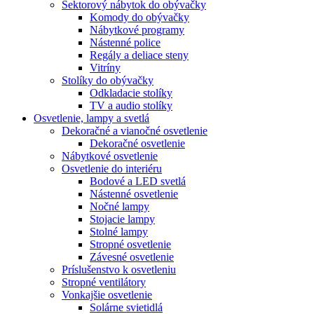
Sektorový nábytok do obývačky
Komody do obývačky
Nábytkové programy
Nástenné police
Regály a deliace steny
Vitríny
Stolíky do obývačky
Odkladacie stolíky
TV a audio stolíky
Osvetlenie, lampy a svetlá
Dekoračné a vianočné osvetlenie
Dekoračné osvetlenie
Nábytkové osvetlenie
Osvetlenie do interiéru
Bodové a LED svetlá
Nástenné osvetlenie
Nočné lampy
Stojacie lampy
Stolné lampy
Stropné osvetlenie
Závesné osvetlenie
Príslušenstvo k osvetleniu
Stropné ventilátory
Vonkajšie osvetlenie
Solárne svietidlá