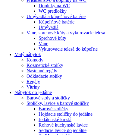
Príslušenstvo a doplnky na WC
Doplnky na WC
WC predložky
Umývadlá a kúpeľňové batérie
Kúpeľňové batérie
Umývadlá
Vane, sprchové kúty a vykurovacie telesá
Sprchové kúty
Vane
Vykurovacie telesá do kúpeľne
Malý nábytok
Komody
Kozmetické stolíky
Nástenné regály
Odkladacie stolíky
Regály
Vitríny
Nábytok do jedálne
Barové stoly a stoličky
Stoličky, lavice a barové stoličky
Barové stoličky
Hojdacie stoličky do jedálne
Jedálenské kreslá
Rohové kuchynské lavice
Sedacie lavice do jedálne