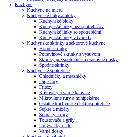
Kuchyne
Kuchyne na mieru
Kuchynské linky a bloky
Kuchynské bloky
Kuchynské linky bez spotrebičov
Kuchynské linky so spotrebičmi
Kuchynské linky v tvare L
Kuchynské skrinky a sektorové kuchyne
Horné skrinky
Potravinové skrinky s výsuvom
Skrinky pre spotrebiče a pracovné dosky
Spodné skrinky
Kuchynské spotrebiče
Chladničky a mrazničky
Digestory
Fritézy
Kávovary a varné kanvice
Mikrovlnné rúry a minipekárne
Ostatné kuchynské elektrospotrebiče
Šejkre a mixéry
Sporáky a rúry
Toustovače a grily
Umývačky riadu
Varné dosky
Kuchynský nábytok