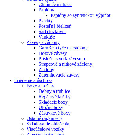
Chrániče matraca
Paplóny
Paplóny so syntetickou výplňou
Plachty
Posteľná bielizeň
Sada lôžkovín
Vankúše
Závesy a záclony
Garniže a tyče na záclony
Hotové závesy
Príslušenstvo k závesom
Strapcové a nitkové záclony
Záclony
Zatemňovacie závesy
Triedenie a úschova
Boxy a košíky
Debny a truhlice
Regálové košíky
Skladacie boxy
Úložné boxy
Zásuvkové boxy
Ostatné organizéry
Skladovanie oblečenia
Viacúčelové vozíky
Závesné organizéry