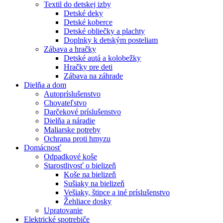
Textil do detskej izby
Detské deky
Detské koberce
Detské obliečky a plachty
Doplnky k detským posteliam
Zábava a hračky
Detské autá a kolobežky
Hračky pre deti
Zábava na záhrade
Dielňa a dom
Autopríslušenstvo
Chovateľstvo
Darčekové príslušenstvo
Dielňa a náradie
Maliarske potreby
Ochrana proti hmyzu
Domácnosť
Odpadkové koše
Starostlivosť o bielizeň
Koše na bielizeň
Sušiaky na bielizeň
Vešiaky, štipce a iné príslušenstvo
Žehliace dosky
Upratovanie
Elektrické spotrebiče