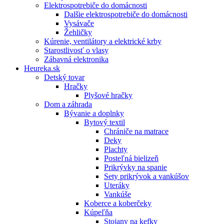
Elektrospotrebiče do domácnosti
Dalšie elektrospotrebiče do domácnosti
Vysávače
Žehličky
Kúrenie, ventilátory a elektrické krby
Starostlivosť o vlasy
Zábavná elektronika
Heureka.sk
Detský tovar
Hračky
Plyšové hračky
Dom a záhrada
Bývanie a doplnky
Bytový textil
Chrániče na matrace
Deky
Plachty
Posteľná bielizeň
Prikrývky na spanie
Sety prikrývok a vankúšov
Uteráky
Vankúše
Koberce a koberčeky
Kúpeľňa
Stojany na kefky