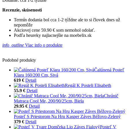
Dodanie: cca 1-2 týždne
Recenzie, skúsenosti
Termín dodania bol cca 1-2 týždne ale to si človek dnes už
nepomôže
Akciovej cene 59.90 € som nemohol odolať.
Podľa heureky najlacnejšie na moebelix.sk
info_outline
Viac info o produkte
Podobné produkty
Čalúnená Posteľ
Klara 160/200 Cm, Sivá
619 €
Detail
Regál K Posteli Elisabeth
55.9 €
Detail
Chránič
Matraca Cool Me, 200/90/25cm, Biela
29.95 €
Detail
Posteľ S Priestorom Na Hru Kasper Záves Béžovo-Zelený
379 €
Detail
Posteľ V