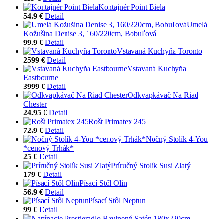
Kontajnér Point Biela
54.9 €
Detail
Umelá
Kožušina Denise 3, 160/220cm, Bobuľová
99.9 €
Detail
Vstavaná Kuchyňa Toronto
2599 €
Detail
Vstavaná Kuchyňa
Eastbourne
3999 €
Detail
Odkvapkávač Na Riad
Chester
24.95 €
Detail
Rošt Primatex 245
72.9 €
Detail
Nočný Stolík 4-You
*cenový Trhák*
25 €
Detail
Príručný Stolík Susi Zlatý
179 €
Detail
Písací Stôl Olin
56.9 €
Detail
Písací Stôl Neptun
99 €
Detail