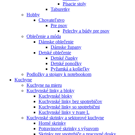
Písacie stoly
Taburetky
Hobby
Chovateľstvo
Pre psov
Pelechy a búdy pre psov
Oblečenie a móda
Dámske oblečenie
Dámske župany
Detské oblečenie
Detské čiapky
Detské ponožky
Pyžamká a košieľky
Podložky a stojany k notebookom
Kuchyne
Kuchyne na mieru
Kuchynské linky a bloky
Kuchynské bloky
Kuchynské linky bez spotrebičov
Kuchynské linky so spotrebičmi
Kuchynské linky v tvare L
Kuchynské skrinky a sektorové kuchyne
Horné skrinky
Potravinové skrinky s výsuvom
Skrinky pre spotrebiče a pracovné dosky