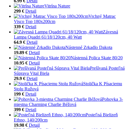
6.99 €
Detail
Vitrína Nature
299 €
Detail
Vrchný Matrac
Visco Top 180x200cm
339 €
Detail
Závesná
Lampa Quadri 61/18/120cm, 40 Watt
64.9 €
Detail
Nástenné Zrkadlo Dakota
19.89 €
Detail
Nástenná Polica Skate 80/20
10.95 €
Detail
Prešívaná Posteľná
Súprava Vital Biela
29.9 €
Detail
Stolička K Písaciemu
Stolu Ružová
199 €
Detail
Pohovka 3-
miestna Charming Charlie Béžová
399 €
Detail
Posteľná Bielizeň
Ethno, 140/200cm
19.98 €
Detail