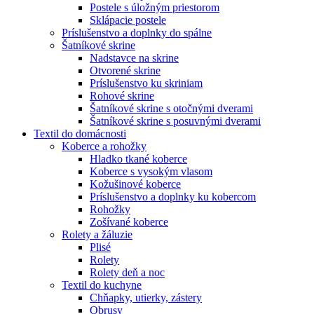
Postele s úložným priestorom
Sklápacie postele
Príslušenstvo a doplnky do spálne
Šatníkové skrine
Nadstavce na skrine
Otvorené skrine
Príslušenstvo ku skriniam
Rohové skrine
Šatníkové skrine s otočnými dverami
Šatníkové skrine s posuvnými dverami
Textil do domácnosti
Koberce a rohožky
Hladko tkané koberce
Koberce s vysokým vlasom
Kožušinové koberce
Príslušenstvo a doplnky ku kobercom
Rohožky
Zošívané koberce
Rolety a žáluzie
Plisé
Rolety
Rolety deň a noc
Textil do kuchyne
Chňapky, utierky, zástery
Obrusy