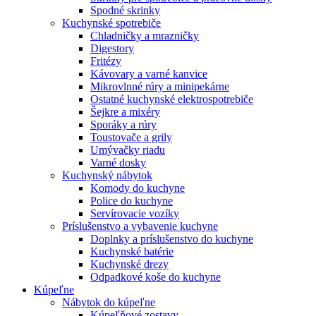
Spodné skrinky
Kuchynské spotrebiče
Chladničky a mrazničky
Digestory
Fritézy
Kávovary a varné kanvice
Mikrovlnné rúry a minipekárne
Ostatné kuchynské elektrospotrebiče
Šejkre a mixéry
Sporáky a rúry
Toustovače a grily
Umývačky riadu
Varné dosky
Kuchynský nábytok
Komody do kuchyne
Police do kuchyne
Servírovacie vozíky
Príslušenstvo a vybavenie kuchyne
Doplnky a príslušenstvo do kuchyne
Kuchynské batérie
Kuchynské drezy
Odpadkové koše do kuchyne
Kúpeľne
Nábytok do kúpeľne
Kúpeľňové zostavy