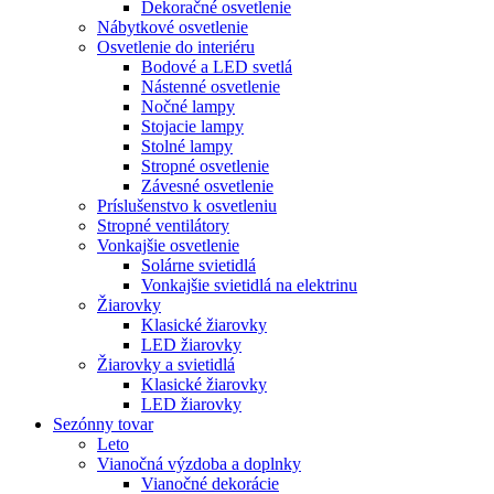
Dekoračné osvetlenie
Nábytkové osvetlenie
Osvetlenie do interiéru
Bodové a LED svetlá
Nástenné osvetlenie
Nočné lampy
Stojacie lampy
Stolné lampy
Stropné osvetlenie
Závesné osvetlenie
Príslušenstvo k osvetleniu
Stropné ventilátory
Vonkajšie osvetlenie
Solárne svietidlá
Vonkajšie svietidlá na elektrinu
Žiarovky
Klasické žiarovky
LED žiarovky
Žiarovky a svietidlá
Klasické žiarovky
LED žiarovky
Sezónny tovar
Leto
Vianočná výzdoba a doplnky
Vianočné dekorácie