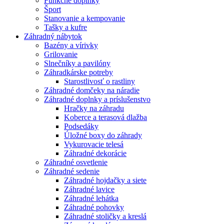
Funkčné doplnky
Šport
Stanovanie a kempovanie
Tašky a kufre
Záhradný nábytok
Bazény a vírivky
Grilovanie
Slnečníky a pavilóny
Záhradkárske potreby
Starostlivosť o rastliny
Záhradné domčeky na náradie
Záhradné doplnky a príslušenstvo
Hračky na záhradu
Koberce a terasová dlažba
Podsedáky
Úložné boxy do záhrady
Vykurovacie telesá
Záhradné dekorácie
Záhradné osvetlenie
Záhradné sedenie
Záhradné hojdačky a siete
Záhradné lavice
Záhradné lehátka
Záhradné pohovky
Záhradné stoličky a kreslá