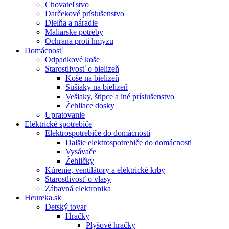
Chovateľstvo
Darčekové príslušenstvo
Dielňa a náradie
Maliarske potreby
Ochrana proti hmyzu
Domácnosť
Odpadkové koše
Starostlivosť o bielizeň
Koše na bielizeň
Sušiaky na bielizeň
Vešiaky, štipce a iné príslušenstvo
Žehliace dosky
Upratovanie
Elektrické spotrebiče
Elektrospotrebiče do domácnosti
Dalšie elektrospotrebiče do domácnosti
Vysávače
Žehličky
Kúrenie, ventilátory a elektrické krby
Starostlivosť o vlasy
Zábavná elektronika
Heureka.sk
Detský tovar
Hračky
Plyšové hračky