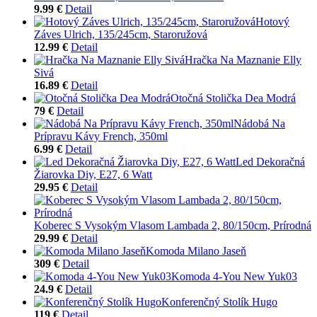
9.99 €
Detail
Hotový
Záves Ulrich, 135/245cm, Staroružová
12.99 €
Detail
Hračka Na Maznanie Elly
Sivá
16.89 €
Detail
Otočná Stolička Dea Modrá
79 €
Detail
Nádobá Na
Prípravu Kávy French, 350ml
6.99 €
Detail
Led Dekoračná
Žiarovka Diy, E27, 6 Watt
29.95 €
Detail
Koberec S Vysokým Vlasom Lambada 2, 80/150cm, Prírodná
29.99 €
Detail
Komoda Milano Jaseň
309 €
Detail
Komoda 4-You New Yuk03
24.9 €
Detail
Konferenčný Stolík Hugo
119 €
Detail