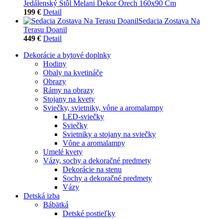
Jedálenský Stôl Melani Dekor Orech 160x90 Cm
199 €
Detail
Sedacia Zostava Na
Terasu Doanil
449 €
Detail
Dekorácie a bytové doplnky
Hodiny
Obaly na kvetináče
Obrazy
Rámy na obrazy
Stojany na kvety
Sviečky, svietniky, vône a aromalampy
LED-sviečky
Sviečky
Svietniky a stojany na sviečky
Vône a aromalampy
Umelé kvety
Vázy, sochy a dekoračné predmety
Dekorácie na stenu
Sochy a dekoračné predmety
Vázy
Detská izba
Bábätká
Detské postieľky