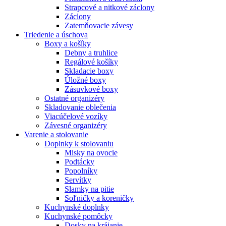
Strapcové a nitkové záclony
Záclony
Zatemňovacie závesy
Triedenie a úschova
Boxy a košíky
Debny a truhlice
Regálové košíky
Skladacie boxy
Úložné boxy
Zásuvkové boxy
Ostatné organizéry
Skladovanie oblečenia
Viacúčelové vozíky
Závesné organizéry
Varenie a stolovanie
Doplnky k stolovaniu
Misky na ovocie
Podtácky
Popolníky
Servítky
Slamky na pitie
Soľničky a koreničky
Kuchynské doplnky
Kuchynské pomôcky
Dosky na krájanie