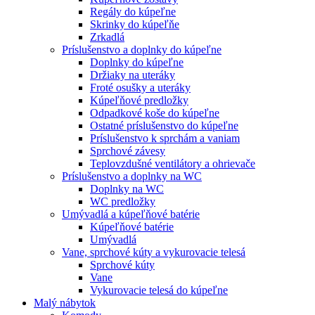
Regály do kúpeľne
Skrinky do kúpeľňe
Zrkadlá
Príslušenstvo a doplnky do kúpeľne
Doplnky do kúpeľne
Držiaky na uteráky
Froté osušky a uteráky
Kúpeľňové predložky
Odpadkové koše do kúpeľne
Ostatné príslušenstvo do kúpeľne
Príslušenstvo k sprchám a vaniam
Sprchové závesy
Teplovzdušné ventilátory a ohrievače
Príslušenstvo a doplnky na WC
Doplnky na WC
WC predložky
Umývadlá a kúpeľňové batérie
Kúpeľňové batérie
Umývadlá
Vane, sprchové kúty a vykurovacie telesá
Sprchové kúty
Vane
Vykurovacie telesá do kúpeľne
Malý nábytok