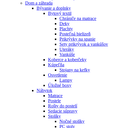
Dom a záhrada
Bývanie a doplnky
Bytový textil
Chrániče na matrace
Deky
Plachty
Posteľná bielizeň
Prikrývky na spanie
Sety prikrývok a vankúšov
Uteráky
Vankúše
Koberce a koberčeky
Kúpeľňa
Stojany na kefky
Osvetlenie
Lampy
Úložné boxy
Nábytok
Matrace
Postele
Rošty do postelí
Sedacie súpravy
Stolíky
Nočné stolíky
PC stoly