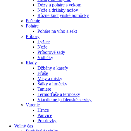
Dózy a poháre s vekom
Nože a držiaky nožov
Rôzne kuchynské pomôcky
Pečenie
Poháre
Poháre na víno a sekt
Príbory
Lyžice
Nože
Príborové sady
Vidličky
Riady
Džbány a karafy
Fľaše
Misy a misky
Šálky a hrnčeky
Taniere
Termofľaše a termosky
Viacdielne jedálenské servisy
Varenie
Hrnce
Panvice
Pokrievky
Voľný čas