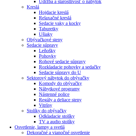
Údržba a starostlivosť o nábytok
Kreslá
Hojdacie kreslá
Relaxačné kreslá
Sedacie vaky a kocky
Taburetky
Ušiaky
Obývačkové steny
Sedacie súpravy
Leňošky
Pohovky
Rohové sedacie súpravy
Rozkladacie pohovky a sedačky
Sedacie súpravy do U
Sektorový nábytok do obývačky
Komody do obývačky
Nábytkové programy
Nástenné police
Regály a deliace steny
Vitríny
Stolíky do obývačky
Odkladacie stolíky
TV a audio stolíky
Osvetlenie, lampy a svetlá
Dekoračné a vianočné osvetlenie