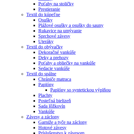
Poťahy na stoličky
Prestieranie
Textil do kúpeľne
Osušky
Plážové osušky a osušky do sauny
Rukavice na umývanie
Sprchové závesy
Uteráky
Textil do obývačky
Dekoračné vankúše
Deky a prehozy
Poťahy a obliečky na vankúše
Sedacie vankúše
Textil do spálne
Chrániče matraca
Paplóny
Paplóny so syntetickou výplňou
Plachty
Posteľná bielizeň
Sada lôžkovín
Vankúše
Závesy a záclony
Garniže a tyče na záclony
Hotové závesy
Príslušenstvo k závesom