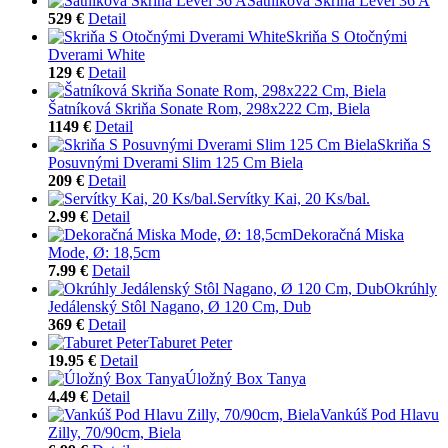
Šatníková Skriňa Level 36 A
529 €
Detail
Skriňa S Otočnými
Dverami White
129 €
Detail
Šatníková Skriňa Sonate Rom, 298x222 Cm, Biela
1149 €
Detail
Skriňa S
Posuvnými Dverami Slim 125 Cm Biela
209 €
Detail
Servítky Kai, 20 Ks/bal.
2.99 €
Detail
Dekoračná Miska
Mode, Ø: 18,5cm
7.99 €
Detail
Okrúhly
Jedálenský Stôl Nagano, Ø 120 Cm, Dub
369 €
Detail
Taburet Peter
19.95 €
Detail
Úložný Box Tanya
4.49 €
Detail
Vankúš Pod Hlavu
Zilly, 70/90cm, Biela