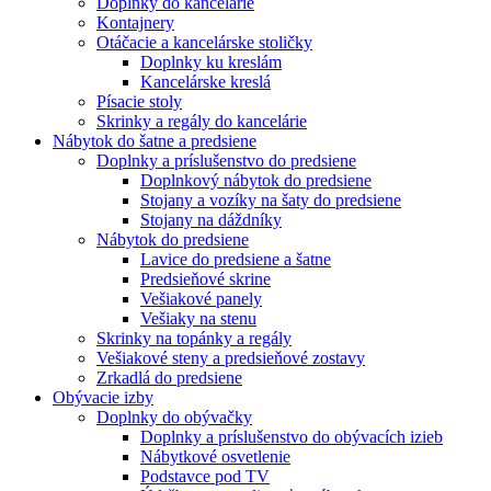
Doplnky do kancelárie
Kontajnery
Otáčacie a kancelárske stoličky
Doplnky ku kreslám
Kancelárske kreslá
Písacie stoly
Skrinky a regály do kancelárie
Nábytok do šatne a predsiene
Doplnky a príslušenstvo do predsiene
Doplnkový nábytok do predsiene
Stojany a vozíky na šaty do predsiene
Stojany na dáždníky
Nábytok do predsiene
Lavice do predsiene a šatne
Predsieňové skrine
Vešiakové panely
Vešiaky na stenu
Skrinky na topánky a regály
Vešiakové steny a predsieňové zostavy
Zrkadlá do predsiene
Obývacie izby
Doplnky do obývačky
Doplnky a príslušenstvo do obývacích izieb
Nábytkové osvetlenie
Podstavce pod TV