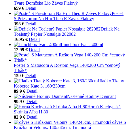
Tvare Domčeka Lio Záves Fialový
659 €
Detail
Posteľ
S Priestorom Na Hru Theo R Záves Fialový
393 €
Detail
Držiak Na
Toaletný Papier Nostalgie 282082
16.95 €
Detail
Lunchbox Ivar - 400ml
12.99 €
Detail
Posteľ S Matracom A Roštom Vega 140x200 Cm *cenový
Trhák*
159 €
Detail
Hladko Tkaný
Koberec Kate 3, 160/230cm
89.9 €
Detail
Nástenné Hodiny Diamant
99.9 €
Detail
Horná Kuchynská
Skrinka Alba H 80
82.9 €
Detail
Záves S
Krúžkami Velours, 140/245cm, Tm.modrá