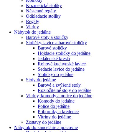
Komody
Kozmetické stolíky
Nástenné regály
Odkladacie stolíky
Regály
Vitríny
Nábytok do jedálne
Barové stoly a stoličky
Stoličky, lavice a barové stoličky
Barové stoličky
Hojdacie stoličky do jedálne
Jedálenské kreslá
Rohové kuchynské lavice
Sedacie lavice do jedálne
Stoličky do jedálne
Stoly do jedálne
Barové a zvýšené stoly
Rozložitelné stoly do jedálne
Vitríny, komody a police do jedálne
Komody do jedálne
Police do jedálne
Príborníky a kredence
Vitríny do jedálne
Zostavy do jedálne
Nábytok do kancelárie a pracovne