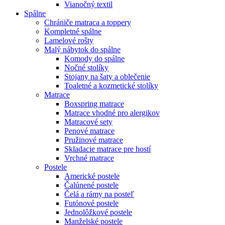
Vianočný textil
Spálne
Chrániče matraca a toppery
Kompletné spálne
Lamelové rošty
Malý nábytok do spálne
Komody do spálne
Nočné stolíky
Stojany na šaty a oblečenie
Toaletné a kozmetické stolíky
Matrace
Boxspring matrace
Matrace vhodné pro alergikov
Matracové sety
Penové matrace
Pružinové matrace
Skladacie matrace pre hostí
Vrchné matrace
Postele
Americké postele
Čalúnené postele
Čelá a rámy na posteľ
Futónové postele
Jednolôžkové postele
Manželské postele