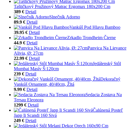
Taštičkový Pružinový Matrac Ergomax 180x200 Cm
389 €
Detail
Slnečník Adorno
89.9 €
Detail
Vankúš Pod Hlavu Bamboo
39.95 €
Detail
Zrkadlo Trondheim Čierne
44.9 €
Detail
Panvica Na Lievance
Alivia, Ø: 27cm
22.99 €
Detail
Jedálenský Stôl
Mumbai Masív Š:120cm
239 €
Detail
Dekoračný
Vankúš Ornament, 40/40cm, Žltá
9.99 €
Detail
Sedacia Zostava Na
Tersau Eleonora
1299 €
Detail
Čalúnená Posteľ
Japp Ii Scandi 160 Sivá
249 €
Detail