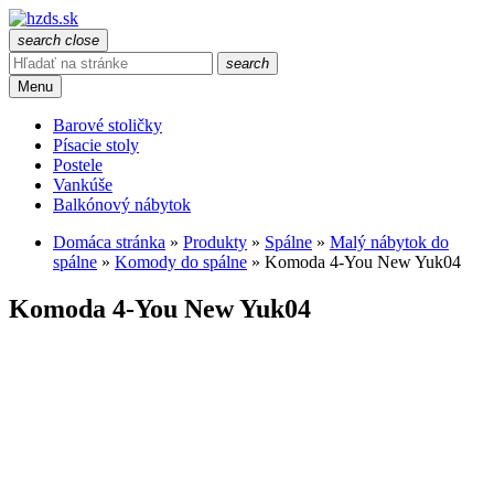
search
close
search
Menu
Barové stoličky
Písacie stoly
Postele
Vankúše
Balkónový nábytok
Domáca stránka
»
Produkty
»
Spálne
»
Malý nábytok do
spálne
»
Komody do spálne
»
Komoda 4-You New Yuk04
Komoda 4-You New Yuk04