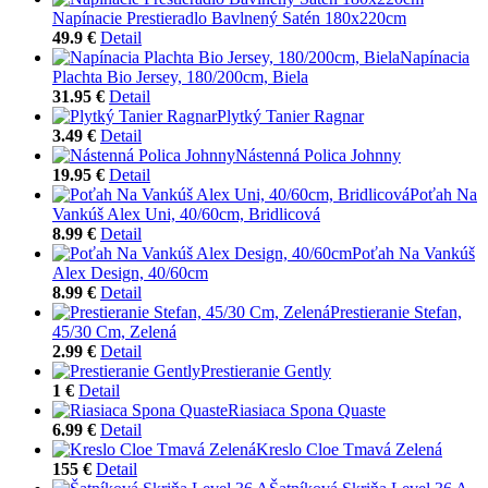
Napínacie Prestieradlo Bavlnený Satén 180x220cm
49.9 €
Detail
Napínacia
Plachta Bio Jersey, 180/200cm, Biela
31.95 €
Detail
Plytký Tanier Ragnar
3.49 €
Detail
Nástenná Polica Johnny
19.95 €
Detail
Poťah Na
Vankúš Alex Uni, 40/60cm, Bridlicová
8.99 €
Detail
Poťah Na Vankúš
Alex Design, 40/60cm
8.99 €
Detail
Prestieranie Stefan,
45/30 Cm, Zelená
2.99 €
Detail
Prestieranie Gently
1 €
Detail
Riasiaca Spona Quaste
6.99 €
Detail
Kreslo Cloe Tmavá Zelená
155 €
Detail