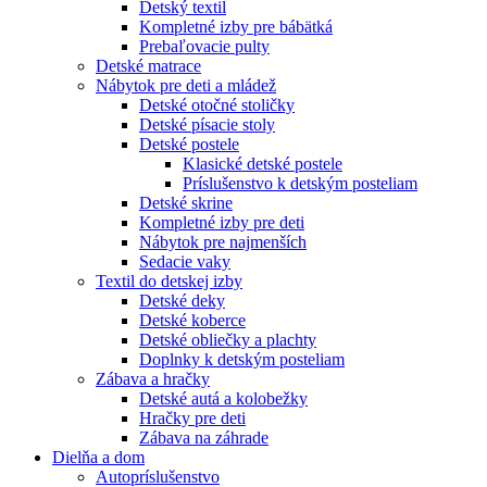
Detský textil
Kompletné izby pre bábätká
Prebaľovacie pulty
Detské matrace
Nábytok pre deti a mládež
Detské otočné stoličky
Detské písacie stoly
Detské postele
Klasické detské postele
Príslušenstvo k detským posteliam
Detské skrine
Kompletné izby pre deti
Nábytok pre najmenších
Sedacie vaky
Textil do detskej izby
Detské deky
Detské koberce
Detské obliečky a plachty
Doplnky k detským posteliam
Zábava a hračky
Detské autá a kolobežky
Hračky pre deti
Zábava na záhrade
Dielňa a dom
Autopríslušenstvo