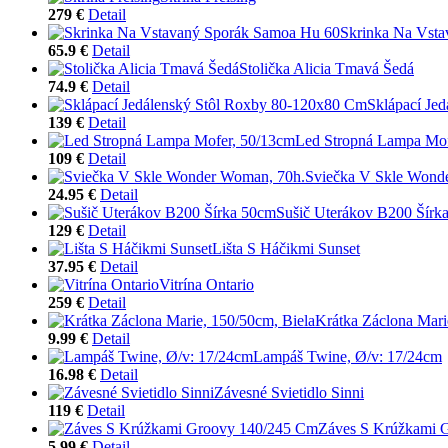
279 €
Detail
Skrinka Na Vst
65.9 €
Detail
Stolička Alicia Tmavá Šedá
74.9 €
Detail
Sklápací Je
139 €
Detail
Led Stropná Lampa Mof
109 €
Detail
Sviečka V Skle Wond
24.95 €
Detail
Sušič Uterákov B200 Šírk
129 €
Detail
Lišta S Háčikmi Sunset
37.95 €
Detail
Vitrína Ontario
259 €
Detail
Krátka Záclona Mari
9.99 €
Detail
Lampáš Twine, Ø/v: 17/24cm
16.98 €
Detail
Závesné Svietidlo Sinni
119 €
Detail
Záves S Krúžkami 
5.99 €
Detail