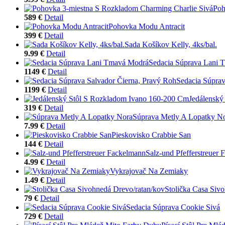
Poh
589 €
Detail
Pohovka Modu Antracit
399 €
Detail
Sada Košíkov Kelly, 4ks/bal.
9.99 €
Detail
Sedacia Súprava Lani
1149 €
Detail
Sedacia Súprav
1199 €
Detail
Jedálenský
319 €
Detail
Súprava Metly A Lopatky N
7.99 €
Detail
Pieskovisko Crabbie San
144 €
Detail
Salz-und Pfefferstreuer
4.99 €
Detail
Vykrajovač Na Zemiaky
1.49 €
Detail
Stolička Casa Siv
79 €
Detail
Sedacia Súprava Cookie Sivá
729 €
Detail