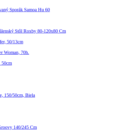
avaný Sporák Samoa Hu 60
dálenský Stôl Roxby 80-120x80 Cm
er, 50/13cm
er Woman, 70h.
a 50cm
e, 150/50cm, Biela
Groovy 140/245 Cm