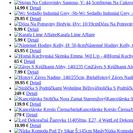
Stojan Na Cukro
14.99 €
Detail
Wc Sedadlo Industial Grey -
29.95 €
Detail
Dóza Na Potravin
9.99 €
Detail
Karafa Lime Affaire
5.99 €
Detail
Nástenné Hodiny Kelly,
43.95 €
Detail
Horná Kuchy
65 €
Detail
Záves S Krúžkami Ab
7.99 €
Detail
Hotový Záves Nadi
39.95 €
Detail
Stolička S Podrúč
249 €
Detail
Kancelárska S
139.9 €
Detail
Kancelárske Kreslo Čierna/b
279 €
Detail
Led Dekora
10.99 €
Detail
Nízka Komoda 