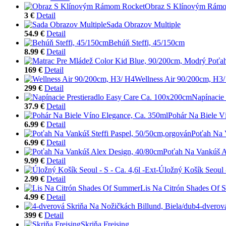
Obraz S Klínovým Rám
3 €
Detail
Sada Obrazov Multiple
54.9 €
Detail
Behúň Steffi, 45/150cm
8.99 €
Detail
169 €
Detail
Wellness Air 90/200cm, H3
299 €
Detail
Napínacie
37.9 €
Detail
Pohár Na Biele V
6.99 €
Detail
Poťah Na V
6.99 €
Detail
Poťah Na Vankúš A
9.99 €
Detail
Úložný Košík Seoul -
2.99 €
Detail
Lis Na Citrón Shades Of
4.99 €
Detail
4-dverov
399 €
Detail
Skriňa Freising