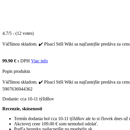
4.7/5 - (12 votes)
Väčšinou skladom. ✔️ Písací Stôl Wiki sa najčastejšie predáva za cen
99.90 €
s DPH
Viac info
Popis produktu
Väčšinou skladom. ✔️ Písací Stôl Wiki sa najčastejšie predáva za cen
5907636944362
Dodanie: cca 10-11 týždňov
Recenzie, skúsenosti
Termín dodania bol cca 10-11 týždňov ale to si človek dnes u
Akciovej cene 109.00 € som nemohol odolať.
Podľa heureky najlacnejšie na moebelix.sk