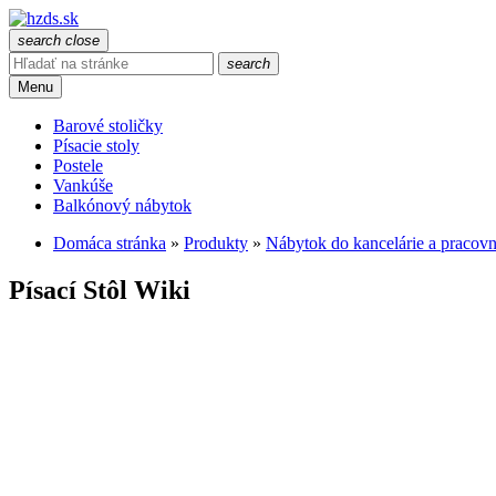
search
close
search
Menu
Barové stoličky
Písacie stoly
Postele
Vankúše
Balkónový nábytok
Domáca stránka
»
Produkty
»
Nábytok do kancelárie a pracov
Písací Stôl Wiki