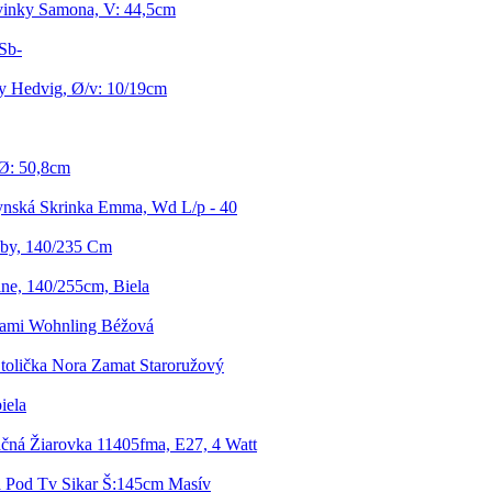
vinky Samona, V: 44,5cm
Sb-
y Hedvig, Ø/v: 10/19cm
 Ø: 50,8cm
nská Skrinka Emma, Wd L/p - 40
by, 140/235 Cm
ne, 140/255cm, Biela
kami Wohnling Béžová
tolička Nora Zamat Staroružový
iela
čná Žiarovka 11405fma, E27, 4 Watt
Pod Tv Sikar Š:145cm Masív