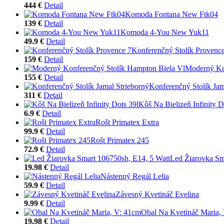
444 €
Detail
Komoda Fontana New Ftk04
139 €
Detail
Komoda 4-You New Yuk11
49.9 €
Detail
Konferenčný Stolík Provenc
159 €
Detail
Moderný Ko
155 €
Detail
Konferenčný Stolík Jam
311 €
Detail
Kôš Na Bielizeň Infinity D
6.9 €
Detail
Rošt Primatex Extra
99.9 €
Detail
Rošt Primatex 245
72.9 €
Detail
Led Žiarovka Sm
19.98 €
Detail
Nástenný Regál Lelia
59.9 €
Detail
Závesný Kvetináč Evelina
9.99 €
Detail
Obal Na Kvetináč Maria,
19.98 €
Detail