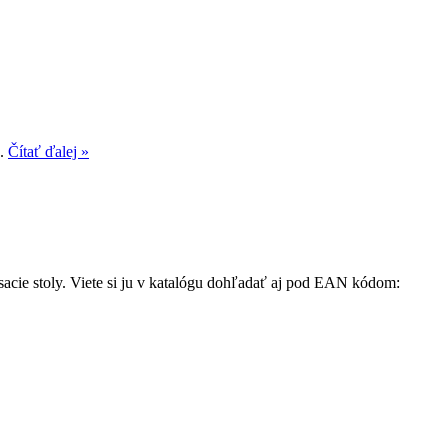
..
Čítať ďalej »
ísacie stoly. Viete si ju v katalógu dohľadať aj pod EAN kódom: