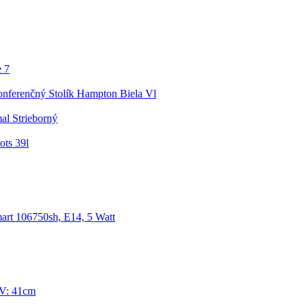
e 7
nferenčný Stolík Hampton Biela Vl
al Strieborný
ots 39l
art 106750sh, E14, 5 Watt
 V: 41cm