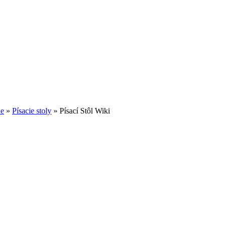
ne
»
Písacie stoly
»
Písací Stôl Wiki