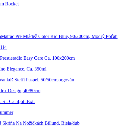
om Rocket
Matrac Pre Mládež Color Kid Blue, 90/200cm, Modrý Poťah
/ H4
 Prestieradlo Easy Care Ca. 100x200cm
íno Elegance, Ca. 350ml
ankúš Steffi Paspel, 50/50cm,orgován
lex Design, 40/80cm
 S - Ca. 4,6l -Ext-
 Summer
á Skriňa Na Nožičkách Billund, Biela/dub