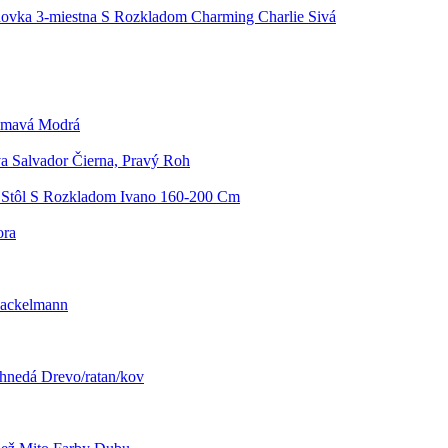
ovka 3-miestna S Rozkladom Charming Charlie Sivá
 Tmavá Modrá
a Salvador Čierna, Pravý Roh
 Stôl S Rozkladom Ivano 160-200 Cm
ora
 Fackelmann
ohnedá Drevo/ratan/kov