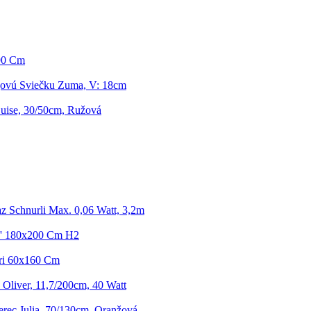
x90 Cm
jovú Sviečku Zuma, V: 18cm
Luise, 30/50cm, Ružová
z Schnurli Max. 0,06 Watt, 3,2m
co' 180x200 Cm H2
ari 60x160 Cm
Oliver, 11,7/200cm, 40 Watt
rec Julia, 70/130cm, Oranžová