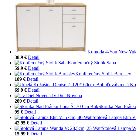
Komoda 4-You New Yu
38.9 €
Detail
Konferenčný Stolík Saba
59.9 €
Detail
Konferenčný Stolík Barnsley
189 €
Detail
Umelá Kož
69.9 €
Detail
Tv Diel Novena
289 €
Detail
Skrinka Nad Práčk
99 €
Detail
Stolová Lampa Elin V
42.95 €
Detail
Stolová Lampa W
15.99 €
Detail