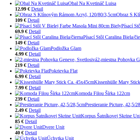
Obal Na Kvetináč Luisa
12.99 €
Detail
Obraz S Kl
109 €
Detail
Písací St
69.9 €
Detail
Písací Stôl Caralina Biela/či
149 €
Detail
Podložka Glam
4.99 €
Detail
2-miestna Pohovka G
219 €
Detail
Pokrievka Flat
6.99 €
Detail
Kissenhülle Mary Stic
7.99 €
Detail
Komoda Filou Šírka 122cm
239 €
Detail
Prestieranie Picture, 42,5/
2.49 €
Detail
Korpus Šatníkovej Skrine Uni
85 €
Detail
Dvere Unit
40 €
Detail
Úchytka Unit