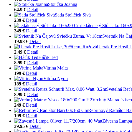
Stolička Joanna
64.9 €
Detail
Sada Stoličiek Sivá
239 €
Detail
Jedálenský Stôl Jako 160
349 €
Detail
Svietnik Na Ča
19.98 €
Detail
Uterák Pre Hostí 
2.49 €
Detail
Háčik Ted
8.99 €
Detail
Vitrína Malta
199 €
Detail
Vitrína Nyon
189 €
Detail
Svetelná Reťa
8.99 €
Detail
Vrchný Matrac 'vis
249 €
Detail
Rebrinový Radiátor B
199 €
Detail
Závesná Lampa 
39.95 €
Detail
Zošívaný Kobe