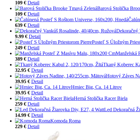
109 €
Detail
Barová Stolička Bro
109 €
Detail
Čalún
639 €
Detail
Dekoračný 
9.99 €
Detail
Posteľ S Úložným Pries
249 €
Detail
Manželská 
389 €
Detail
Tkaný Koberec Ka
32.95 €
Detail
Hotový Záves Na
39.95 €
Detail
Hrniec Big, Ca. 14 Litrov
39.95 €
Detail
Herná Stolička Racer Biela
259 €
Detail
Led Dekoračná Ži
14.99 €
Detail
Komoda Roma
229 €
Detail