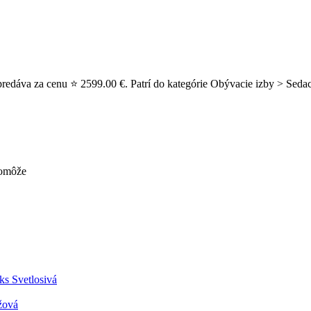
edáva za cenu ⭐ 2599.00 €. Patrí do kategórie Obývacie izby > Sedaci
pomôže
ks Svetlosivá
žová