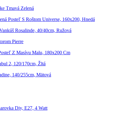
oke Tmavá Zelená
ená Posteľ S Roštom Universe, 160x200, Hnedá
Vankúš Rosalinde, 40/40cm, Ružová
torom Pierre
Posteľ Z Masívu Malu, 180x200 Cm
bul 2, 120/170cm, Žltá
dine, 140/255cm, Mätová
arovka Diy, E27, 4 Watt