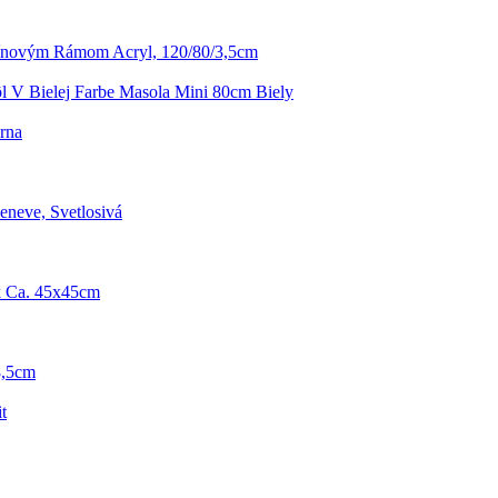
ínovým Rámom Acryl, 120/80/3,5cm
ôl V Bielej Farbe Masola Mini 80cm Biely
erna
eneve, Svetlosivá
k Ca. 45x45cm
28,5cm
t