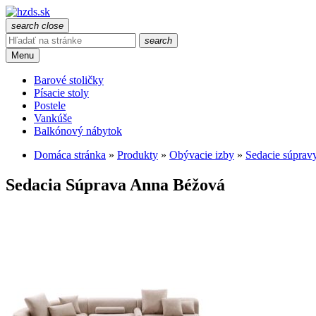
search
close
search
Menu
Barové stoličky
Písacie stoly
Postele
Vankúše
Balkónový nábytok
Domáca stránka
»
Produkty
»
Obývacie izby
»
Sedacie súprav
Sedacia Súprava Anna Béžová