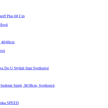
stoff Plus 60 Cm
éžová
, 40/60cm
ivá
va Do U Stylish Stan Svetlosivá
Sedenie Spirit, 38/38cm, Svetlosivá
rinka SPEED