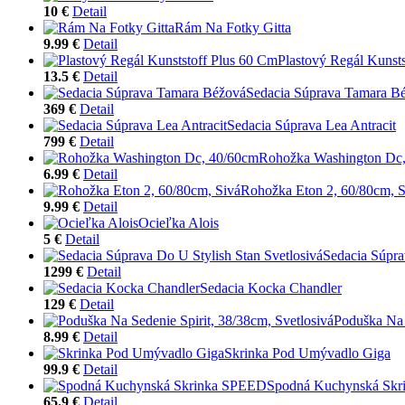
10 €
Detail
Rám Na Fotky Gitta
9.99 €
Detail
Plastový Regál Kunst
13.5 €
Detail
Sedacia Súprava Tamara B
369 €
Detail
Sedacia Súprava Lea Antracit
799 €
Detail
Rohožka Washington Dc
6.99 €
Detail
Rohožka Eton 2, 60/80cm, S
9.99 €
Detail
Ocieľka Alois
5 €
Detail
Sedacia Súpra
1299 €
Detail
Sedacia Kocka Chandler
129 €
Detail
Poduška Na 
8.99 €
Detail
Skrinka Pod Umývadlo Giga
99.9 €
Detail
Spodná Kuchynská Sk
65.9 €
Detail