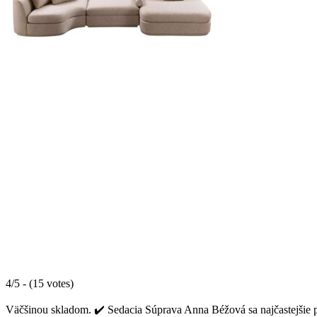
4/5 - (15 votes)
Väčšinou skladom. ✔️ Sedacia Súprava Anna Béžová sa najčastejšie p