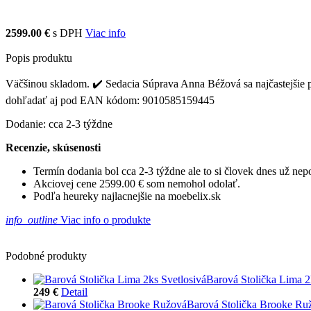
2599.00 €
s DPH
Viac info
Popis produktu
Väčšinou skladom. ✔️ Sedacia Súprava Anna Béžová sa najčastejšie pr
dohľadať aj pod EAN kódom: 9010585159445
Dodanie: cca 2-3 týždne
Recenzie, skúsenosti
Termín dodania bol cca 2-3 týždne ale to si človek dnes už ne
Akciovej cene 2599.00 € som nemohol odolať.
Podľa heureky najlacnejšie na moebelix.sk
info_outline
Viac info o produkte
Podobné produkty
Barová Stolička Lima 2
249 €
Detail
Barová Stolička Brooke Ru