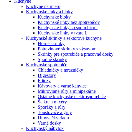
Kuchyne
Kuchyne na mieru
Kuchynské linky a bloky
Kuchynské bloky
Kuchynské linky bez spotrebičov
Kuchynské linky so spotrebičmi
Kuchynské linky v tvare L
Kuchynské skrinky a sektorové kuchyne
Horné skrinky
Potravinové skrinky s výsuvom
Skrinky pre spotrebiče a pracovné dosky
Spodné skrinky
Kuchynské spotrebiče
Chladničky a mrazničky
Digestory
Fritézy
Kávovary a varné kanvice
Mikrovlnné rúry a minipekárne
Ostatné kuchynské elektrospotrebiče
Šejkre a mixéry
Sporáky a rúry
Toustovače a grily
Umývačky riadu
Varné dosky
Kuchynský nábytok