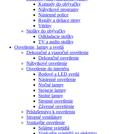
Komody do obývačky
Nábytkové programy
Nástenné police
Regály a deliace steny
Vitríny
Stolíky do obývačky
Odkladacie stolíky
TV a audio stolíky
Osvetlenie, lampy a svetlá
Dekoračné a vianočné osvetlenie
Dekoračné osvetlenie
Nábytkové osvetlenie
Osvetlenie do interiéru
Bodové a LED svetlá
Nástenné osvetlenie
Nočné lampy
Stojacie lampy
Stolné lampy
Stropné osvetlenie
Závesné osvetlenie
Príslušenstvo k osvetleniu
Stropné ventilátory
Vonkajšie osvetlenie
Solárne svietidlá
Vonkajšie svietidlá na elektrinu