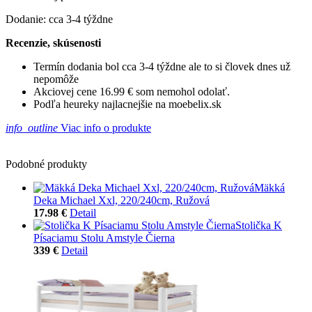
Dodanie: cca 3-4 týždne
Recenzie, skúsenosti
Termín dodania bol cca 3-4 týždne ale to si človek dnes už
nepomôže
Akciovej cene 16.99 € som nemohol odolať.
Podľa heureky najlacnejšie na moebelix.sk
info_outline
Viac info o produkte
Podobné produkty
Mäkká
Deka Michael Xxl, 220/240cm, Ružová
17.98 €
Detail
Stolička K
Písaciamu Stolu Amstyle Čierna
339 €
Detail