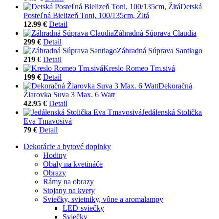
Detská
Posteľná Bielizeň Toni, 100/135cm, Žltá
12.99 €
Detail
Záhradná Súprava Claudia
299 €
Detail
Záhradná Súprava Santiago
219 €
Detail
Kreslo Romeo Tm.sivá
199 €
Detail
Dekoračná
Žiarovka Suva 3 Max. 6 Watt
42.95 €
Detail
Jedálenská Stolička
Eva Tmavosivá
79 €
Detail
Dekorácie a bytové doplnky
Hodiny
Obaly na kvetináče
Obrazy
Rámy na obrazy
Stojany na kvety
Sviečky, svietniky, vône a aromalampy
LED-sviečky
Sviečky