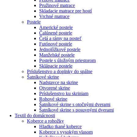
Pružinové matrace
Skladacie matrace pre hostí
Vrchné matrace
Postele
Americké postele
Čalúnené postele
Čelá a rámy na posteľ
Futónové postele
Jednolôžkové postele
Manželské postele
Postele s úložným priestorom
Sklápacie postele
Príslušenstvo a doplnky do spálne
Šatníkové skrine
Nadstavce na skrine
Otvorené skrine
Príslušenstvo ku skriniam
Rohové skrine
Šatníkové skrine s otočnými dverami
Šatníkové skrine s posuvnými dverami
Textil do domácnosti
Koberce a rohožky
Hladko tkané koberce
Koberce s vysokým vlasom