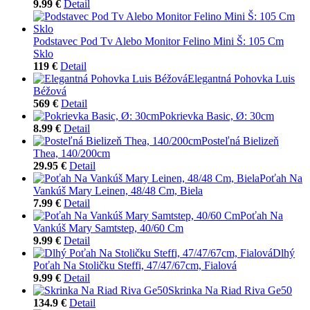
9.99 €
Detail
Podstavec Pod Tv Alebo Monitor Felino Mini Š: 105 Cm
Sklo
119 €
Detail
Elegantná Pohovka Luis
Béžová
569 €
Detail
Pokrievka Basic, Ø: 30cm
8.99 €
Detail
Posteľná Bielizeň
Thea, 140/200cm
29.95 €
Detail
Poťah Na
Vankúš Mary Leinen, 48/48 Cm, Biela
7.99 €
Detail
Poťah Na
Vankúš Mary Samtstep, 40/60 Cm
9.99 €
Detail
Dlhý
Poťah Na Stoličku Steffi, 47/47/67cm, Fialová
9.99 €
Detail
Skrinka Na Riad Riva Ge50
134.9 €
Detail