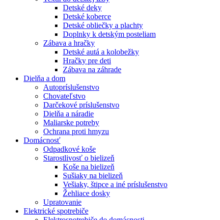
Detské deky
Detské koberce
Detské obliečky a plachty
Doplnky k detským posteliam
Zábava a hračky
Detské autá a kolobežky
Hračky pre deti
Zábava na záhrade
Dielňa a dom
Autopríslušenstvo
Chovateľstvo
Darčekové príslušenstvo
Dielňa a náradie
Maliarske potreby
Ochrana proti hmyzu
Domácnosť
Odpadkové koše
Starostlivosť o bielizeň
Koše na bielizeň
Sušiaky na bielizeň
Vešiaky, štipce a iné príslušenstvo
Žehliace dosky
Upratovanie
Elektrické spotrebiče
Elektrospotrebiče do domácnosti