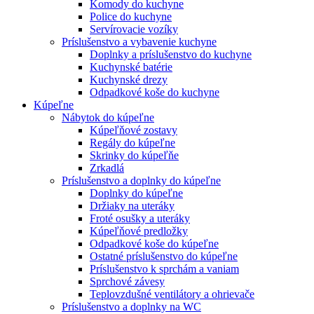
Komody do kuchyne
Police do kuchyne
Servírovacie vozíky
Príslušenstvo a vybavenie kuchyne
Doplnky a príslušenstvo do kuchyne
Kuchynské batérie
Kuchynské drezy
Odpadkové koše do kuchyne
Kúpeľne
Nábytok do kúpeľne
Kúpeľňové zostavy
Regály do kúpeľne
Skrinky do kúpeľňe
Zrkadlá
Príslušenstvo a doplnky do kúpeľne
Doplnky do kúpeľne
Držiaky na uteráky
Froté osušky a uteráky
Kúpeľňové predložky
Odpadkové koše do kúpeľne
Ostatné príslušenstvo do kúpeľne
Príslušenstvo k sprchám a vaniam
Sprchové závesy
Teplovzdušné ventilátory a ohrievače
Príslušenstvo a doplnky na WC