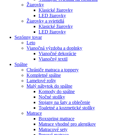
Žiarovky
Klasické žiarovky
LED žiarovky
Žiarovky a svietidlá
Klasické žiarovky
LED žiarovky
Sezónny tovar
Leto
Vianočná výzdoba a doplnky
Vianočné dekorácie
Vianočný textil
Spálne
Chrániče matraca a toppery
Kompletné spálne
Lamelové rošty
Malý nábytok do spálne
Komody do spálne
Nočné stolíky
Stojany na šaty a oblečenie
Toaletné a kozmetické stolíky
Matrace
Boxspring matrace
Matrace vhodné pro alergikov
Matracové sety
Penové matrace