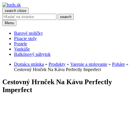
search
close
search
Menu
Barové stoličky
Písacie stoly
Postele
Vankúše
Balkónový nábytok
Domáca stránka
»
Produkty
»
Varenie a stolovanie
»
Poháre
»
Cestovný Hrnček Na Kávu Perfectly Imperfect
Cestovný Hrnček Na Kávu Perfectly
Imperfect