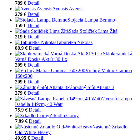
789 €
Detail
Avensis Avensis
279 €
Detail
Stojacia Lampa Bemmo
159 €
Detail
Sada Stoličiek Lima Žltá
219 €
Detail
Taburetka Nikolas
88.9 €
Detail
Sklokeramická
Varná Doska Akt 8130 Lx
209 €
Detail
Vrchný Matrac Gamma
160x200
209 €
Detail
Záhradný Stôl Atlanta 3
279 €
Detail
Závesná Lampa
Isabella 149cm, 40 Watt
75.9 €
Detail
Zrkadlo Corny
7.99 €
Detail
Nástenné Zrkadlo
Old-White-Heavy
49.95 €
Detail