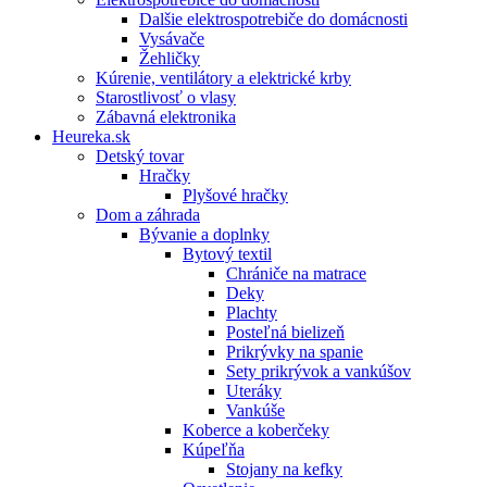
Dalšie elektrospotrebiče do domácnosti
Vysávače
Žehličky
Kúrenie, ventilátory a elektrické krby
Starostlivosť o vlasy
Zábavná elektronika
Heureka.sk
Detský tovar
Hračky
Plyšové hračky
Dom a záhrada
Bývanie a doplnky
Bytový textil
Chrániče na matrace
Deky
Plachty
Posteľná bielizeň
Prikrývky na spanie
Sety prikrývok a vankúšov
Uteráky
Vankúše
Koberce a koberčeky
Kúpeľňa
Stojany na kefky