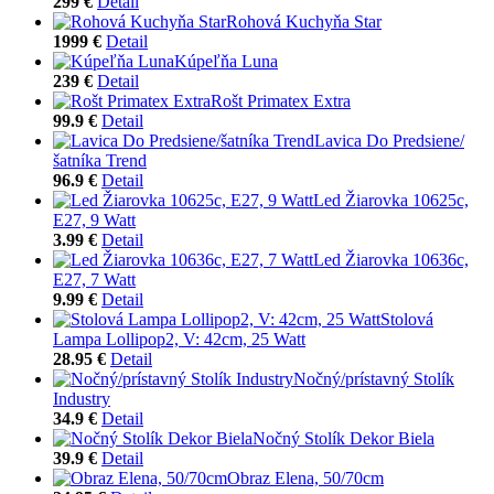
299 €
Detail
Rohová Kuchyňa Star
1999 €
Detail
Kúpeľňa Luna
239 €
Detail
Rošt Primatex Extra
99.9 €
Detail
Lavica Do Predsiene/
šatníka Trend
96.9 €
Detail
Led Žiarovka 10625c,
E27, 9 Watt
3.99 €
Detail
Led Žiarovka 10636c,
E27, 7 Watt
9.99 €
Detail
Stolová
Lampa Lollipop2, V: 42cm, 25 Watt
28.95 €
Detail
Nočný/prístavný Stolík
Industry
34.9 €
Detail
Nočný Stolík Dekor Biela
39.9 €
Detail
Obraz Elena, 50/70cm