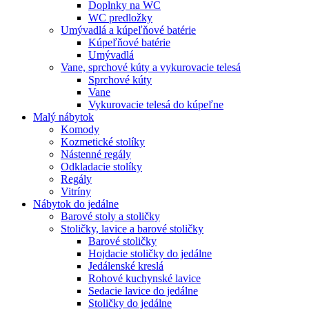
Doplnky na WC
WC predložky
Umývadlá a kúpeľňové batérie
Kúpeľňové batérie
Umývadlá
Vane, sprchové kúty a vykurovacie telesá
Sprchové kúty
Vane
Vykurovacie telesá do kúpeľne
Malý nábytok
Komody
Kozmetické stolíky
Nástenné regály
Odkladacie stolíky
Regály
Vitríny
Nábytok do jedálne
Barové stoly a stoličky
Stoličky, lavice a barové stoličky
Barové stoličky
Hojdacie stoličky do jedálne
Jedálenské kreslá
Rohové kuchynské lavice
Sedacie lavice do jedálne
Stoličky do jedálne