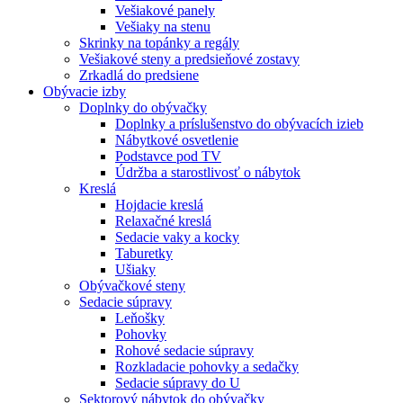
Vešiakové panely
Vešiaky na stenu
Skrinky na topánky a regály
Vešiakové steny a predsieňové zostavy
Zrkadlá do predsiene
Obývacie izby
Doplnky do obývačky
Doplnky a príslušenstvo do obývacích izieb
Nábytkové osvetlenie
Podstavce pod TV
Údržba a starostlivosť o nábytok
Kreslá
Hojdacie kreslá
Relaxačné kreslá
Sedacie vaky a kocky
Taburetky
Ušiaky
Obývačkové steny
Sedacie súpravy
Leňošky
Pohovky
Rohové sedacie súpravy
Rozkladacie pohovky a sedačky
Sedacie súpravy do U
Sektorový nábytok do obývačky