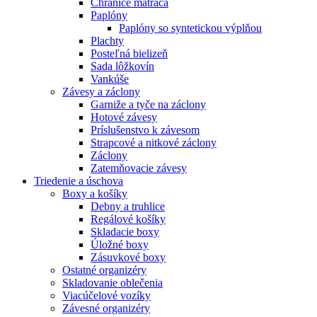
Chrániče matraca
Paplóny
Paplóny so syntetickou výplňou
Plachty
Posteľná bielizeň
Sada lôžkovín
Vankúše
Závesy a záclony
Garniže a tyče na záclony
Hotové závesy
Príslušenstvo k závesom
Strapcové a nitkové záclony
Záclony
Zatemňovacie závesy
Triedenie a úschova
Boxy a košíky
Debny a truhlice
Regálové košíky
Skladacie boxy
Úložné boxy
Zásuvkové boxy
Ostatné organizéry
Skladovanie oblečenia
Viacúčelové vozíky
Závesné organizéry