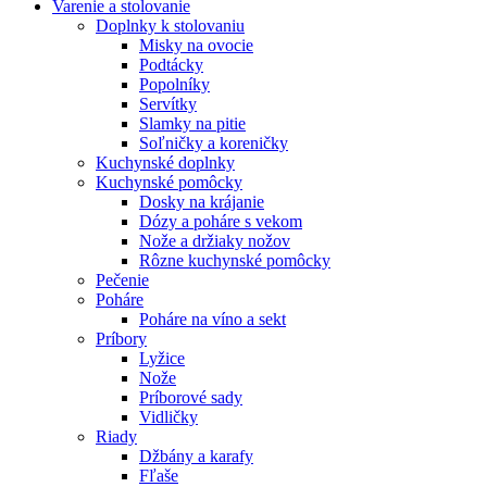
Varenie a stolovanie
Doplnky k stolovaniu
Misky na ovocie
Podtácky
Popolníky
Servítky
Slamky na pitie
Soľničky a koreničky
Kuchynské doplnky
Kuchynské pomôcky
Dosky na krájanie
Dózy a poháre s vekom
Nože a držiaky nožov
Rôzne kuchynské pomôcky
Pečenie
Poháre
Poháre na víno a sekt
Príbory
Lyžice
Nože
Príborové sady
Vidličky
Riady
Džbány a karafy
Fľaše