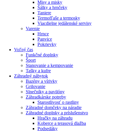
Misy a misky
Šálky a hrnčeky
Taniere
Termofľaše a termosky
Viacdielne jedálenské servisy
Varenie
Hrnce
Panvice
Pokrievky
Voľný čas
Funkčné doplnky
Šport
Stanovanie a kempovanie
Tašky a kufre
Záhradný nábytok
Bazény a vírivky
Grilovanie
Slnečníky a pavilóny
Záhradkárske potreby
Starostlivosť o rastliny
Záhradné domčeky na náradie
Záhradné doplnky a príslušenstvo
Hračky na záhradu
Koberce a terasová dlažba
Podsedáky