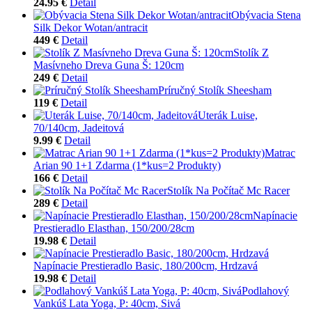
24.95 €
Detail
Obývacia Stena
Silk Dekor Wotan/antracit
449 €
Detail
Stolík Z
Masívneho Dreva Guna Š: 120cm
249 €
Detail
Príručný Stolík Sheesham
119 €
Detail
Uterák Luise,
70/140cm, Jadeitová
9.99 €
Detail
Matrac
Arian 90 1+1 Zdarma (1*kus=2 Produkty)
166 €
Detail
Stolík Na Počítač Mc Racer
289 €
Detail
Napínacie
Prestieradlo Elasthan, 150/200/28cm
19.98 €
Detail
Napínacie Prestieradlo Basic, 180/200cm, Hrdzavá
19.98 €
Detail
Podlahový
Vankúš Lata Yoga, P: 40cm, Sivá