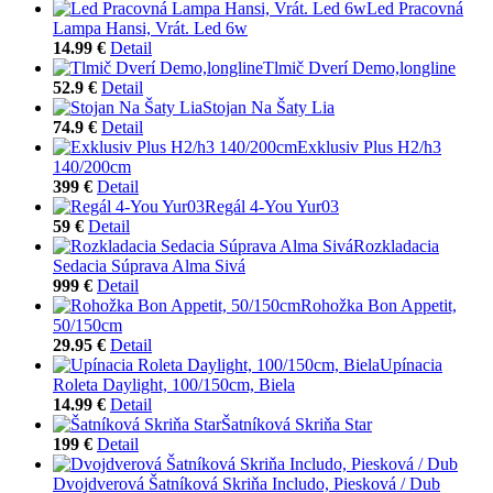
Led Pracovná
Lampa Hansi, Vrát. Led 6w
14.99 €
Detail
Tlmič Dverí Demo,longline
52.9 €
Detail
Stojan Na Šaty Lia
74.9 €
Detail
Exklusiv Plus H2/h3
140/200cm
399 €
Detail
Regál 4-You Yur03
59 €
Detail
Rozkladacia
Sedacia Súprava Alma Sivá
999 €
Detail
Rohožka Bon Appetit,
50/150cm
29.95 €
Detail
Upínacia
Roleta Daylight, 100/150cm, Biela
14.99 €
Detail
Šatníková Skriňa Star
199 €
Detail
Dvojdverová Šatníková Skriňa Includo, Piesková / Dub