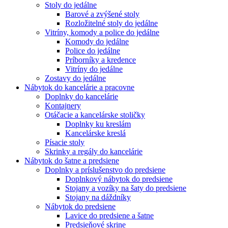
Stoly do jedálne
Barové a zvýšené stoly
Rozložitelné stoly do jedálne
Vitríny, komody a police do jedálne
Komody do jedálne
Police do jedálne
Príborníky a kredence
Vitríny do jedálne
Zostavy do jedálne
Nábytok do kancelárie a pracovne
Doplnky do kancelárie
Kontajnery
Otáčacie a kancelárske stoličky
Doplnky ku kreslám
Kancelárske kreslá
Písacie stoly
Skrinky a regály do kancelárie
Nábytok do šatne a predsiene
Doplnky a príslušenstvo do predsiene
Doplnkový nábytok do predsiene
Stojany a vozíky na šaty do predsiene
Stojany na dáždníky
Nábytok do predsiene
Lavice do predsiene a šatne
Predsieňové skrine