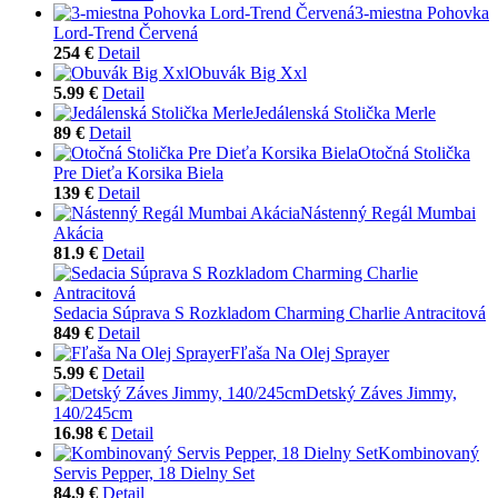
3-miestna Pohovka
Lord-Trend Červená
254 €
Detail
Obuvák Big Xxl
5.99 €
Detail
Jedálenská Stolička Merle
89 €
Detail
Otočná Stolička
Pre Dieťa Korsika Biela
139 €
Detail
Nástenný Regál Mumbai
Akácia
81.9 €
Detail
Sedacia Súprava S Rozkladom Charming Charlie Antracitová
849 €
Detail
Fľaša Na Olej Sprayer
5.99 €
Detail
Detský Záves Jimmy,
140/245cm
16.98 €
Detail
Kombinovaný
Servis Pepper, 18 Dielny Set
84.9 €
Detail