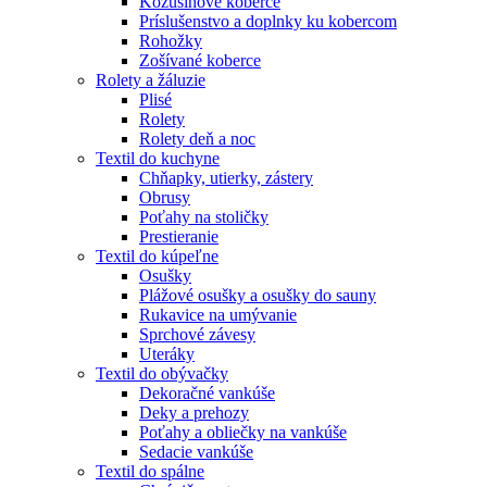
Kožušinové koberce
Príslušenstvo a doplnky ku kobercom
Rohožky
Zošívané koberce
Rolety a žáluzie
Plisé
Rolety
Rolety deň a noc
Textil do kuchyne
Chňapky, utierky, zástery
Obrusy
Poťahy na stoličky
Prestieranie
Textil do kúpeľne
Osušky
Plážové osušky a osušky do sauny
Rukavice na umývanie
Sprchové závesy
Uteráky
Textil do obývačky
Dekoračné vankúše
Deky a prehozy
Poťahy a obliečky na vankúše
Sedacie vankúše
Textil do spálne