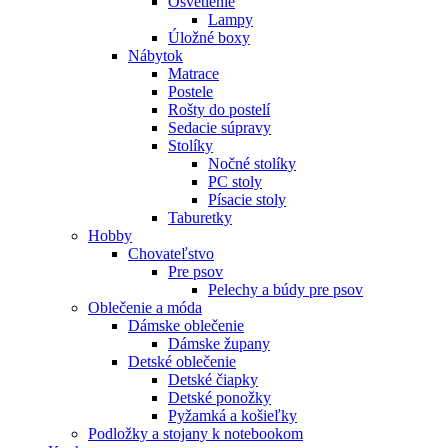
Osvetlenie
Lampy
Úložné boxy
Nábytok
Matrace
Postele
Rošty do postelí
Sedacie súpravy
Stolíky
Nočné stolíky
PC stoly
Písacie stoly
Taburetky
Hobby
Chovateľstvo
Pre psov
Pelechy a búdy pre psov
Oblečenie a móda
Dámske oblečenie
Dámske župany
Detské oblečenie
Detské čiapky
Detské ponožky
Pyžamká a košieľky
Podložky a stojany k notebookom