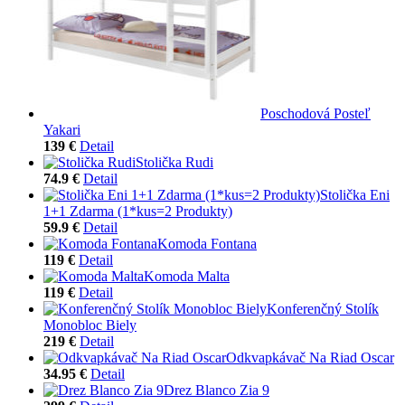
Poschodová Posteľ
Yakari
139 €
Detail
Stolička Rudi
74.9 €
Detail
Stolička Eni
1+1 Zdarma (1*kus=2 Produkty)
59.9 €
Detail
Komoda Fontana
119 €
Detail
Komoda Malta
119 €
Detail
Konferenčný Stolík
Monobloc Biely
219 €
Detail
Odkvapkávač Na Riad Oscar
34.95 €
Detail
Drez Blanco Zia 9