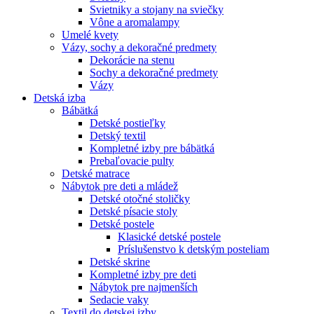
Svietniky a stojany na sviečky
Vône a aromalampy
Umelé kvety
Vázy, sochy a dekoračné predmety
Dekorácie na stenu
Sochy a dekoračné predmety
Vázy
Detská izba
Bábätká
Detské postieľky
Detský textil
Kompletné izby pre bábätká
Prebaľovacie pulty
Detské matrace
Nábytok pre deti a mládež
Detské otočné stoličky
Detské písacie stoly
Detské postele
Klasické detské postele
Príslušenstvo k detským posteliam
Detské skrine
Kompletné izby pre deti
Nábytok pre najmenších
Sedacie vaky
Textil do detskej izby