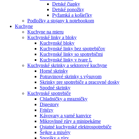
Detské čiapky
Detské ponožky
Pyžamká a košieľky
Podložky a stojany k notebookom
Kuchyne
Kuchyne na mieru
Kuchynské linky a bloky
Kuchynské bloky
Kuchynské linky bez spotrebičov
Kuchynské linky so spotrebičmi
Kuchynské linky v tvare L
Kuchynské skrinky a sektorové kuchyne
Horné skrinky
Potravinové skrinky s výsuvom
Skrinky pre spotrebiče a pracovné dosky
Spodné skrinky
Kuchynské spotrebiče
Chladničky a mrazničky
Digestory
Fritézy
Kávovary a varné kanvice
Mikrovlnné rúry a minipekárne
Ostatné kuchynské elektrospotrebiče
Šejkre a mixéry
Sporáky a rúry