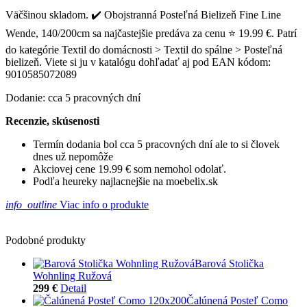
Väčšinou skladom. ✔️ Obojstranná Posteľná Bielizeň Fine Line
Wende, 140/200cm sa najčastejšie predáva za cenu ⭐ 19.99 €. Patrí
do kategórie Textil do domácnosti > Textil do spálne > Posteľná
bielizeň. Viete si ju v katalógu dohľadať aj pod EAN kódom:
9010585072089
Dodanie: cca 5 pracovných dní
Recenzie, skúsenosti
Termín dodania bol cca 5 pracovných dní ale to si človek
dnes už nepomôže
Akciovej cene 19.99 € som nemohol odolať.
Podľa heureky najlacnejšie na moebelix.sk
info_outline
Viac info o produkte
Podobné produkty
Barová Stolička
Wohnling Ružová
299 €
Detail
Čalúnená Posteľ Como