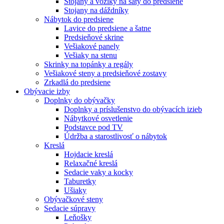
Stojany a vozíky na šaty do predsiene
Stojany na dáždníky
Nábytok do predsiene
Lavice do predsiene a šatne
Predsieňové skrine
Vešiakové panely
Vešiaky na stenu
Skrinky na topánky a regály
Vešiakové steny a predsieňové zostavy
Zrkadlá do predsiene
Obývacie izby
Doplnky do obývačky
Doplnky a príslušenstvo do obývacích izieb
Nábytkové osvetlenie
Podstavce pod TV
Údržba a starostlivosť o nábytok
Kreslá
Hojdacie kreslá
Relaxačné kreslá
Sedacie vaky a kocky
Taburetky
Ušiaky
Obývačkové steny
Sedacie súpravy
Leňošky