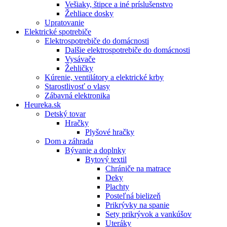
Vešiaky, štipce a iné príslušenstvo
Žehliace dosky
Upratovanie
Elektrické spotrebiče
Elektrospotrebiče do domácnosti
Dalšie elektrospotrebiče do domácnosti
Vysávače
Žehličky
Kúrenie, ventilátory a elektrické krby
Starostlivosť o vlasy
Zábavná elektronika
Heureka.sk
Detský tovar
Hračky
Plyšové hračky
Dom a záhrada
Bývanie a doplnky
Bytový textil
Chrániče na matrace
Deky
Plachty
Posteľná bielizeň
Prikrývky na spanie
Sety prikrývok a vankúšov
Uteráky