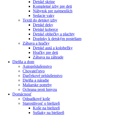
Detské skrine
Kompletné izby pre deti
Nábytok pre najmenších
Sedacie vaky
Textil do detskej izby
Detské deky
Detské koberce
Detské obliečky a plachty
Doplnky k detským posteliam
Zábava a hračky
Detské autá a kolobežky
Hračky pre deti
Zábava na záhrade
Dielňa a dom
Autopríslušenstvo
Chovateľstvo
Darčekové príslušenstvo
Dielňa a náradie
Maliarske potreby
Ochrana proti hmyzu
Domácnosť
Odpadkové koše
Starostlivosť o bielizeň
Koše na bielizeň
Sušiaky na bielizeň