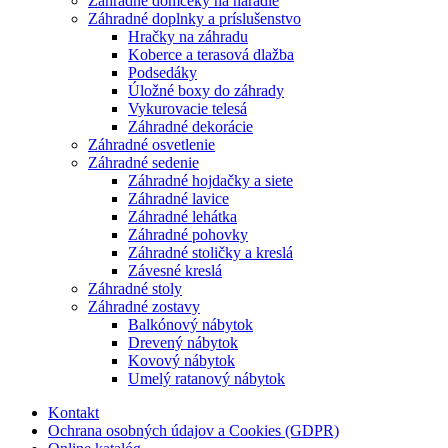
Záhradné domčeky na náradie
Záhradné doplnky a príslušenstvo
Hračky na záhradu
Koberce a terasová dlažba
Podsedáky
Úložné boxy do záhrady
Vykurovacie telesá
Záhradné dekorácie
Záhradné osvetlenie
Záhradné sedenie
Záhradné hojdačky a siete
Záhradné lavice
Záhradné lehátka
Záhradné pohovky
Záhradné stoličky a kreslá
Závesné kreslá
Záhradné stoly
Záhradné zostavy
Balkónový nábytok
Drevený nábytok
Kovový nábytok
Umelý ratanový nábytok
Kontakt
Ochrana osobných údajov a Cookies (GDPR)