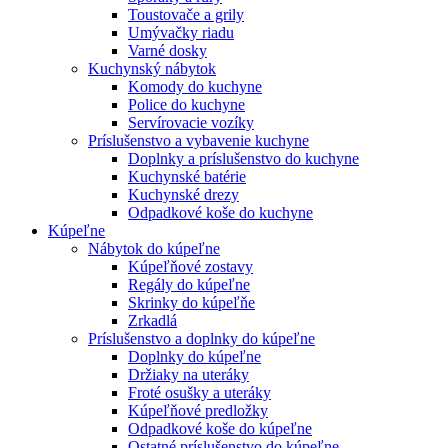
Toustovače a grily
Umývačky riadu
Varné dosky
Kuchynský nábytok
Komody do kuchyne
Police do kuchyne
Servírovacie vozíky
Príslušenstvo a vybavenie kuchyne
Doplnky a príslušenstvo do kuchyne
Kuchynské batérie
Kuchynské drezy
Odpadkové koše do kuchyne
Kúpeľne
Nábytok do kúpeľne
Kúpeľňové zostavy
Regály do kúpeľne
Skrinky do kúpeľňe
Zrkadlá
Príslušenstvo a doplnky do kúpeľne
Doplnky do kúpeľne
Držiaky na uteráky
Froté osušky a uteráky
Kúpeľňové predložky
Odpadkové koše do kúpeľne
Ostatné príslušenstvo do kúpeľne