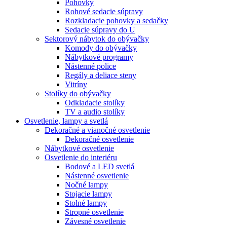
Pohovky
Rohové sedacie súpravy
Rozkladacie pohovky a sedačky
Sedacie súpravy do U
Sektorový nábytok do obývačky
Komody do obývačky
Nábytkové programy
Nástenné police
Regály a deliace steny
Vitríny
Stolíky do obývačky
Odkladacie stolíky
TV a audio stolíky
Osvetlenie, lampy a svetlá
Dekoračné a vianočné osvetlenie
Dekoračné osvetlenie
Nábytkové osvetlenie
Osvetlenie do interiéru
Bodové a LED svetlá
Nástenné osvetlenie
Nočné lampy
Stojacie lampy
Stolné lampy
Stropné osvetlenie
Závesné osvetlenie