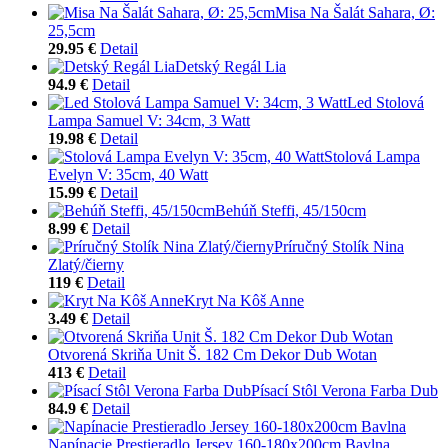
Misa Na Šalát Sahara, Ø:
25,5cm
29.95 €
Detail
Detský Regál Lia
94.9 €
Detail
Led Stolová
Lampa Samuel V: 34cm, 3 Watt
19.98 €
Detail
Stolová Lampa
Evelyn V: 35cm, 40 Watt
15.99 €
Detail
Behúň Steffi, 45/150cm
8.99 €
Detail
Príručný Stolík Nina
Zlatý/čierny
119 €
Detail
Kryt Na Kôš Anne
3.49 €
Detail
Otvorená Skriňa Unit Š. 182 Cm Dekor Dub Wotan
413 €
Detail
Písací Stôl Verona Farba Dub
84.9 €
Detail
Napínacie Prestieradlo Jersey 160-180x200cm Bavlna