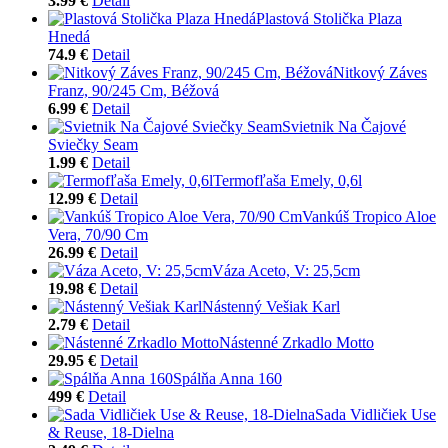
3.99 €
Detail
Plastová Stolička Plaza
Hnedá
74.9 €
Detail
Nitkový Záves
Franz, 90/245 Cm, Béžová
6.99 €
Detail
Svietnik Na Čajové
Sviečky Seam
1.99 €
Detail
Termofľaša Emely, 0,6l
12.99 €
Detail
Vankúš Tropico Aloe
Vera, 70/90 Cm
26.99 €
Detail
Váza Aceto, V: 25,5cm
19.98 €
Detail
Nástenný Vešiak Karl
2.79 €
Detail
Nástenné Zrkadlo Motto
29.95 €
Detail
Spálňa Anna 160
499 €
Detail
Sada Vidličiek Use
& Reuse, 18-Dielna