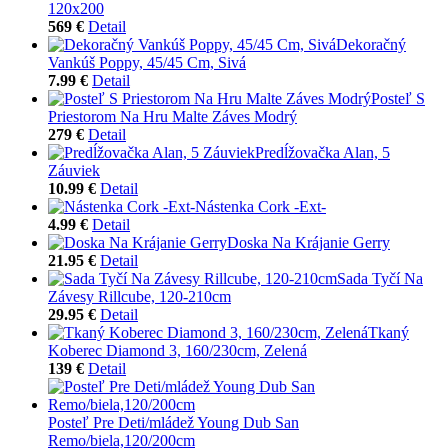
120x200
569 €
Detail
Dekoračný
Vankúš Poppy, 45/45 Cm, Sivá
7.99 €
Detail
Posteľ S
Priestorom Na Hru Malte Záves Modrý
279 €
Detail
Predĺžovačka Alan, 5
Záuviek
10.99 €
Detail
Nástenka Cork -Ext-
4.99 €
Detail
Doska Na Krájanie Gerry
21.95 €
Detail
Sada Tyčí Na
Závesy Rillcube, 120-210cm
29.95 €
Detail
Tkaný
Koberec Diamond 3, 160/230cm, Zelená
139 €
Detail
Posteľ Pre Deti/mládež Young Dub San
Remo/biela,120/200cm