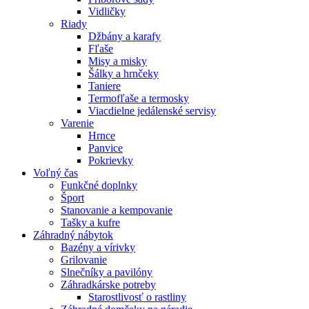
Vidličky
Riady
Džbány a karafy
Fľaše
Misy a misky
Šálky a hrnčeky
Taniere
Termofľaše a termosky
Viacdielne jedálenské servisy
Varenie
Hrnce
Panvice
Pokrievky
Voľný čas
Funkčné doplnky
Šport
Stanovanie a kempovanie
Tašky a kufre
Záhradný nábytok
Bazény a vírivky
Grilovanie
Slnečníky a pavilóny
Záhradkárske potreby
Starostlivosť o rastliny