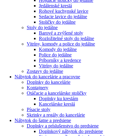
Hojdacie stoličky do jedálne
Jedálenské kreslá
Rohové kuchynské lavice
Sedacie lavice do jedálne
Stoličky do jedálne
Stoly do jedálne
Barové a zvýšené stoly
Rozložitelné stoly do jedálne
Vitríny, komody a police do jedálne
Komody do jedálne
Police do jedálne
Príborníky a kredence
Vitríny do jedálne
Zostavy do jedálne
Nábytok do kancelárie a pracovne
Doplnky do kancelárie
Kontajnery
Otáčacie a kancelárske stoličky
Doplnky ku kreslám
Kancelárske kreslá
Písacie stoly
Skrinky a regály do kancelárie
Nábytok do šatne a predsiene
Doplnky a príslušenstvo do predsiene
Doplnkový nábytok do predsiene