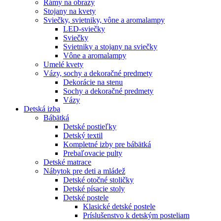
Rámy na obrazy
Stojany na kvety
Sviečky, svietniky, vône a aromalampy
LED-sviečky
Sviečky
Svietniky a stojany na sviečky
Vône a aromalampy
Umelé kvety
Vázy, sochy a dekoračné predmety
Dekorácie na stenu
Sochy a dekoračné predmety
Vázy
Detská izba
Bábätká
Detské postieľky
Detský textil
Kompletné izby pre bábätká
Prebaľovacie pulty
Detské matrace
Nábytok pre deti a mládež
Detské otočné stoličky
Detské písacie stoly
Detské postele
Klasické detské postele
Príslušenstvo k detským posteliam