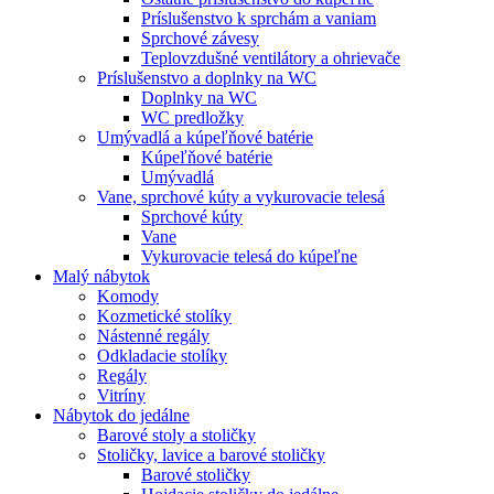
Príslušenstvo k sprchám a vaniam
Sprchové závesy
Teplovzdušné ventilátory a ohrievače
Príslušenstvo a doplnky na WC
Doplnky na WC
WC predložky
Umývadlá a kúpeľňové batérie
Kúpeľňové batérie
Umývadlá
Vane, sprchové kúty a vykurovacie telesá
Sprchové kúty
Vane
Vykurovacie telesá do kúpeľne
Malý nábytok
Komody
Kozmetické stolíky
Nástenné regály
Odkladacie stolíky
Regály
Vitríny
Nábytok do jedálne
Barové stoly a stoličky
Stoličky, lavice a barové stoličky
Barové stoličky