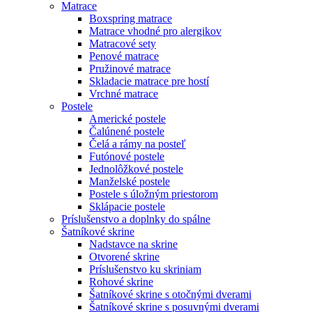
Matrace
Boxspring matrace
Matrace vhodné pro alergikov
Matracové sety
Penové matrace
Pružinové matrace
Skladacie matrace pre hostí
Vrchné matrace
Postele
Americké postele
Čalúnené postele
Čelá a rámy na posteľ
Futónové postele
Jednolôžkové postele
Manželské postele
Postele s úložným priestorom
Sklápacie postele
Príslušenstvo a doplnky do spálne
Šatníkové skrine
Nadstavce na skrine
Otvorené skrine
Príslušenstvo ku skriniam
Rohové skrine
Šatníkové skrine s otočnými dverami
Šatníkové skrine s posuvnými dverami