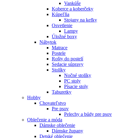
Vankúše
Koberce a koberčeky
Kúpeľňa
Stojany na kefky
Osvetlenie
Lampy
Úložné boxy
Nábytok
Matrace
Postele
Rošty do postelí
Sedacie súpravy
Stolíky
Nočné stolíky
PC stoly
Písacie stoly
Taburetky
Hobby
Chovateľstvo
Pre psov
Pelechy a búdy pre psov
Oblečenie a móda
Dámske oblečenie
Dámske župany
Detské oblečenie