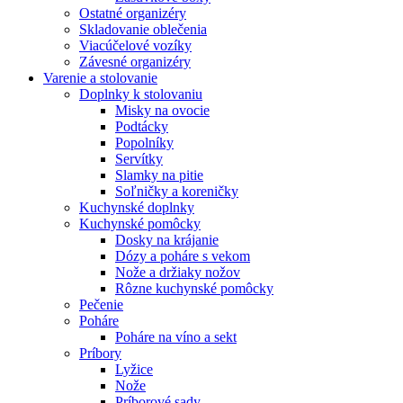
Ostatné organizéry
Skladovanie oblečenia
Viacúčelové vozíky
Závesné organizéry
Varenie a stolovanie
Doplnky k stolovaniu
Misky na ovocie
Podtácky
Popolníky
Servítky
Slamky na pitie
Soľničky a koreničky
Kuchynské doplnky
Kuchynské pomôcky
Dosky na krájanie
Dózy a poháre s vekom
Nože a držiaky nožov
Rôzne kuchynské pomôcky
Pečenie
Poháre
Poháre na víno a sekt
Príbory
Lyžice
Nože
Príborové sady