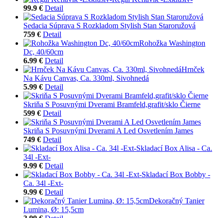
99.9 €
Detail
Sedacia Súprava S Rozkladom Stylish Stan Staroružová
759 €
Detail
Rohožka Washington
Dc, 40/60cm
6.99 €
Detail
Hrnček
Na Kávu Canvas, Ca. 330ml, Sivohnedá
5.99 €
Detail
Skriňa S Posuvnými Dverami Bramfeld,grafit/sklo Čierne
599 €
Detail
Skriňa S Posuvnými Dverami A Led Osvetlením James
749 €
Detail
Skladací Box Alisa - Ca.
34l -Ext-
9.99 €
Detail
Skladací Box Bobby -
Ca. 34l -Ext-
9.99 €
Detail
Dekoračný Tanier
Lumina, Ø: 15,5cm