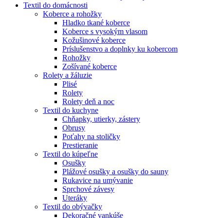
Textil do domácnosti
Koberce a rohožky
Hladko tkané koberce
Koberce s vysokým vlasom
Kožušinové koberce
Príslušenstvo a doplnky ku kobercom
Rohožky
Zošívané koberce
Rolety a žáluzie
Plisé
Rolety
Rolety deň a noc
Textil do kuchyne
Chňapky, utierky, zástery
Obrusy
Poťahy na stoličky
Prestieranie
Textil do kúpeľne
Osušky
Plážové osušky a osušky do sauny
Rukavice na umývanie
Sprchové závesy
Uteráky
Textil do obývačky
Dekoračné vankúše