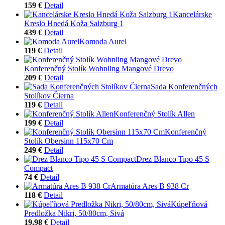
159 €
Detail
Kancelárske
Kreslo Hnedá Koža Salzburg 1
439 €
Detail
Komoda Aurel
119 €
Detail
Konferenčný Stolík Wohnling Mangové Drevo
209 €
Detail
Sada Konferenčných
Stolíkov Čierna
119 €
Detail
Konferenčný Stolík Allen
199 €
Detail
Konferenčný
Stolík Obersinn 115x70 Cm
249 €
Detail
Drez Blanco Tipo 45 S
Compact
74 €
Detail
Armatúra Ares B 938 Cr
118 €
Detail
Kúpeľňová
Predložka Nikri, 50/80cm, Sivá
19.98 €
Detail