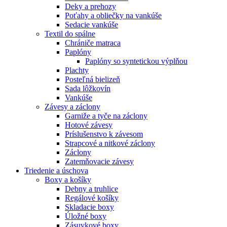
Deky a prehozy
Poťahy a obliečky na vankúše
Sedacie vankúše
Textil do spálne
Chrániče matraca
Paplóny
Paplóny so syntetickou výplňou
Plachty
Posteľná bielizeň
Sada lôžkovín
Vankúše
Závesy a záclony
Garniže a tyče na záclony
Hotové závesy
Príslušenstvo k závesom
Strapcové a nitkové záclony
Záclony
Zatemňovacie závesy
Triedenie a úschova
Boxy a košíky
Debny a truhlice
Regálové košíky
Skladacie boxy
Úložné boxy
Zásuvkové boxy