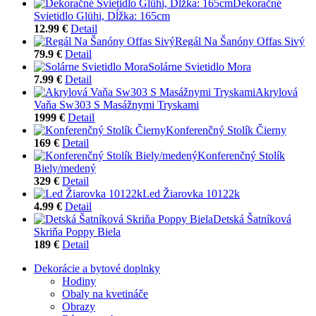
Dekoračné
Svietidlo Glühi, Dĺžka: 165cm
12.99 €
Detail
Regál Na Šanóny Offas Sivý
79.9 €
Detail
Solárne Svietidlo Mora
7.99 €
Detail
Akrylová
Vaňa Sw303 S Masážnymi Tryskami
1999 €
Detail
Konferenčný Stolík Čierny
169 €
Detail
Konferenčný Stolík
Biely/medený
329 €
Detail
Led Žiarovka 10122k
4.99 €
Detail
Detská Šatníková
Skriňa Poppy Biela
189 €
Detail
Dekorácie a bytové doplnky
Hodiny
Obaly na kvetináče
Obrazy