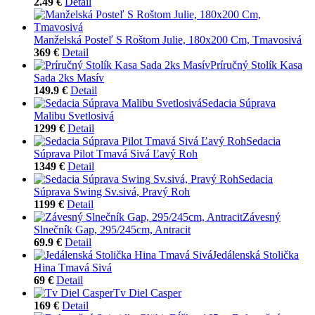
2.49 €
Detail
Manželská Posteľ S Roštom Julie, 180x200 Cm, Tmavosivá
369 €
Detail
Príručný Stolík Kasa
Sada 2ks Masív
149.9 €
Detail
Sedacia Súprava
Malibu Svetlosivá
1299 €
Detail
Sedacia
Súprava Pilot Tmavá Sivá Ľavý Roh
1349 €
Detail
Sedacia
Súprava Swing Sv.sivá, Pravý Roh
1199 €
Detail
Závesný
Slnečník Gap, 295/245cm, Antracit
69.9 €
Detail
Jedálenská Stolička
Hina Tmavá Sivá
69 €
Detail
Tv Diel Casper
169 €
Detail