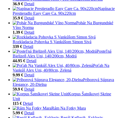
36.9 €
Detail
Napínacie
Prestieradlo Easy Care Ca. 90x220cm
35.9 €
Detail
Pohár Na Burgundské
Víno Norma
1.39 €
Detail
Rozkladacia Pohovka S Vankúšom Simon Sivá
339 €
Detail
Posteľná
Bielizeň Alex Uni, 140/200cm, Modrá
44.95 €
Detail
Poťah Na
Vankúš Alex Uni, 40/80cm, Zelená
9.99 €
Detail
Príborová Súprava
Elegance, 20-Dielna
59.9 €
Detail
Korpus Šatníkovej Skrine
Unit
115 €
Detail
Rám Na Fotky Mara
5.99 €
Detail
Regál Keflavik -Exklusiv-