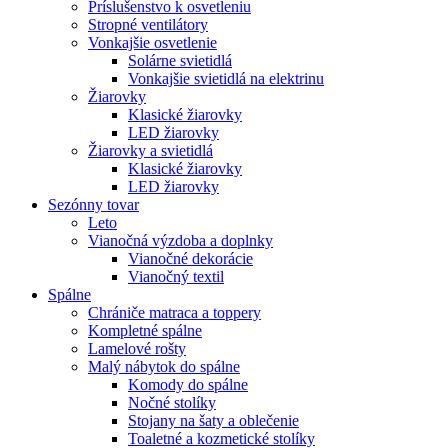
Príslušenstvo k osvetleniu
Stropné ventilátory
Vonkajšie osvetlenie
Solárne svietidlá
Vonkajšie svietidlá na elektrinu
Žiarovky
Klasické žiarovky
LED žiarovky
Žiarovky a svietidlá
Klasické žiarovky
LED žiarovky
Sezónny tovar
Leto
Vianočná výzdoba a doplnky
Vianočné dekorácie
Vianočný textil
Spálne
Chrániče matraca a toppery
Kompletné spálne
Lamelové rošty
Malý nábytok do spálne
Komody do spálne
Nočné stolíky
Stojany na šaty a oblečenie
Toaletné a kozmetické stolíky