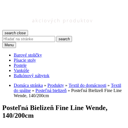
search
close
search
Menu
Barové stoličky
Písacie stoly
Postele
Vankúše
Balkónový nábytok
Domáca stránka
»
Produkty
»
Textil do domácnosti
»
Textil
do spálne
»
Posteľná bielizeň
»
Posteľná Bielizeň Fine Line
Wende, 140/200cm
Posteľná Bielizeň Fine Line Wende,
140/200cm