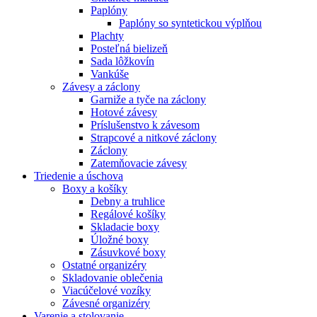
Paplóny
Paplóny so syntetickou výplňou
Plachty
Posteľná bielizeň
Sada lôžkovín
Vankúše
Závesy a záclony
Garniže a tyče na záclony
Hotové závesy
Príslušenstvo k závesom
Strapcové a nitkové záclony
Záclony
Zatemňovacie závesy
Triedenie a úschova
Boxy a košíky
Debny a truhlice
Regálové košíky
Skladacie boxy
Úložné boxy
Zásuvkové boxy
Ostatné organizéry
Skladovanie oblečenia
Viacúčelové vozíky
Závesné organizéry
Varenie a stolovanie