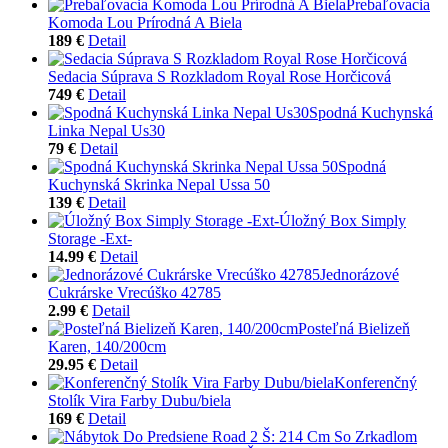
Prebaľovacia
Komoda Lou Prírodná A Biela
189 €
Detail
Sedacia Súprava S Rozkladom Royal Rose Horčicová
749 €
Detail
Spodná Kuchynská
Linka Nepal Us30
79 €
Detail
Spodná
Kuchynská Skrinka Nepal Ussa 50
139 €
Detail
Úložný Box Simply
Storage -Ext-
14.99 €
Detail
Jednorázové
Cukrárske Vrecúško 42785
2.99 €
Detail
Posteľná Bielizeň
Karen, 140/200cm
29.95 €
Detail
Konferenčný
Stolík Vira Farby Dubu/biela
169 €
Detail