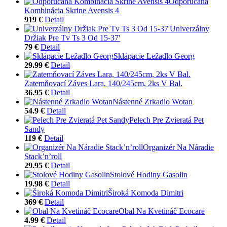
Odporúčaná
Kombinácia Skrine Avensis 4
919 €
Detail
Univerzálny
Držiak Pre Tv Ts 3 Od 15-37'
79 €
Detail
Sklápacie Ležadlo Georg
29.99 €
Detail
Zatemňovací Záves Lara, 140/245cm, 2ks V Bal.
36.95 €
Detail
Nástenné Zrkadlo Wotan
54.9 €
Detail
Pelech Pre Zvieratá Pet
Sandy
119 €
Detail
Organizér Na Náradie
Stack’n’roll
29.95 €
Detail
Stolové Hodiny Gasolin
19.98 €
Detail
Široká Komoda Dimitri
369 €
Detail
Obal Na Kvetináč Ecocare
4.99 €
Detail