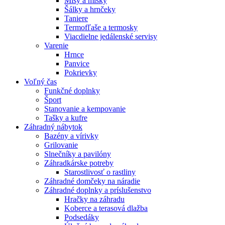
Misy a misky
Šálky a hrnčeky
Taniere
Termofľaše a termosky
Viacdielne jedálenské servisy
Varenie
Hrnce
Panvice
Pokrievky
Voľný čas
Funkčné doplnky
Šport
Stanovanie a kempovanie
Tašky a kufre
Záhradný nábytok
Bazény a vírivky
Grilovanie
Slnečníky a pavilóny
Záhradkárske potreby
Starostlivosť o rastliny
Záhradné domčeky na náradie
Záhradné doplnky a príslušenstvo
Hračky na záhradu
Koberce a terasová dlažba
Podsedáky