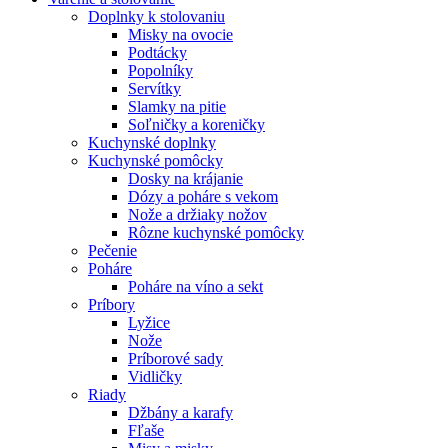
Doplnky k stolovaniu
Misky na ovocie
Podtácky
Popolníky
Servítky
Slamky na pitie
Soľničky a koreničky
Kuchynské doplnky
Kuchynské pomôcky
Dosky na krájanie
Dózy a poháre s vekom
Nože a držiaky nožov
Rôzne kuchynské pomôcky
Pečenie
Poháre
Poháre na víno a sekt
Príbory
Lyžice
Nože
Príborové sady
Vidličky
Riady
Džbány a karafy
Fľaše