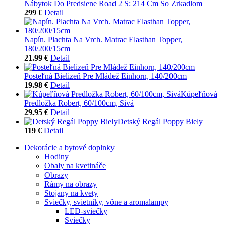
Nábytok Do Predsiene Road 2 Š: 214 Cm So Zrkadlom
299 €
Detail
Napín. Plachta Na Vrch. Matrac Elasthan Topper,
180/200/15cm
21.99 €
Detail
Posteľná Bielizeň Pre Mládež Einhorn, 140/200cm
19.98 €
Detail
Kúpeľňová
Predložka Robert, 60/100cm, Sivá
29.95 €
Detail
Detský Regál Poppy Biely
119 €
Detail
Dekorácie a bytové doplnky
Hodiny
Obaly na kvetináče
Obrazy
Rámy na obrazy
Stojany na kvety
Sviečky, svietniky, vône a aromalampy
LED-sviečky
Sviečky