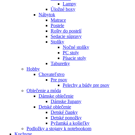
Lampy
Úložné boxy
Nábytok
Matrace
Postele
Rošty do postelí
Sedacie súpravy
Stolíky
Nočné stolíky
PC stoly
Písacie stoly
Taburetky
Hobby
Chovateľstvo
Pre psov
Pelechy a búdy pre psov
Oblečenie a móda
Dámske oblečenie
Dámske župany
Detské oblečenie
Detské čiapky
Detské ponožky
Pyžamká a košieľky
Podložky a stojany k notebookom
Kuchyne