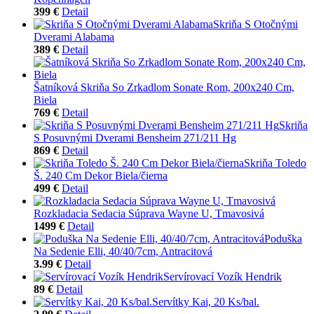
399 €
Detail
Skriňa S Otočnými
Dverami Alabama
389 €
Detail
Šatníková Skriňa So Zrkadlom Sonate Rom, 200x240 Cm,
Biela
769 €
Detail
Skriňa
S Posuvnými Dverami Bensheim 271/211 Hg
869 €
Detail
Skriňa Toledo
Š. 240 Cm Dekor Biela/čierna
499 €
Detail
Rozkladacia Sedacia Súprava Wayne U, Tmavosivá
1499 €
Detail
Poduška
Na Sedenie Elli, 40/40/7cm, Antracitová
3.99 €
Detail
Servírovací Vozík Hendrik
89 €
Detail
Servítky Kai, 20 Ks/bal.