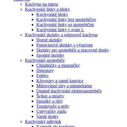
Kuchyne na mieru
Kuchynské linky a bloky
Kuchynské bloky
Kuchynské linky bez spotrebičov
Kuchynské linky so spotrebičmi
Kuchynské linky v tvare L
Kuchynské skrinky a sektorové kuchyne
Horné skrinky
Potravinové skrinky s výsuvom
Skrinky pre spotrebiče a pracovné dosky
Spodné skrinky
Kuchynské spotrebiče
Chladničky a mrazničky
Digestory
Fritézy
Kávovary a varné kanvice
Mikrovlnné rúry a minipekárne
Ostatné kuchynské elektrospotrebiče
Šejkre a mixéry
Sporáky a rúry
Toustovače a grily
Umývačky riadu
Varné dosky
Kuchynský nábytok
Komody do kuchyne