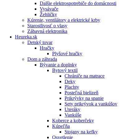
Dalšie elektrospotrebiče do domácnosti
Vysávače
Žehličky
Kúrenie, ventilátory a elektrické krby
Starostlivosť o vlasy
Zábavná elektronika
Heureka.sk
Detský tovar
Hračky
Plyšové hračky
Dom a záhrada
Bývanie a doplnky
Bytový textil
Chrániče na matrace
Deky
Plachty
Posteľná bielizeň
Prikrývky na spanie
Sety prikrývok a vankúšov
Uteráky
Vankúše
Koberce a koberčeky
Kúpeľňa
Stojany na kefky
Osvetlenie