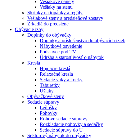
Vešiakové panely
Vešiaky na stenu
Skrinky na topánky a regály
Vešiakové steny a predsieňové zostavy
Zrkadlá do predsiene
Obývacie izby
Doplnky do obývačky
Doplnky a príslušenstvo do obývacích izieb
Nábytkové osvetlenie
Podstavce pod TV
Údržba a starostlivosť o nábytok
Kreslá
Hojdacie kreslá
Relaxačné kreslá
Sedacie vaky a kocky
Taburetky
Ušiaky
Obývačkové steny
Sedacie súpravy
Leňošky
Pohovky
Rohové sedacie súpravy
Rozkladacie pohovky a sedačky
Sedacie súpravy do U
Sektorový nábytok do obývačky