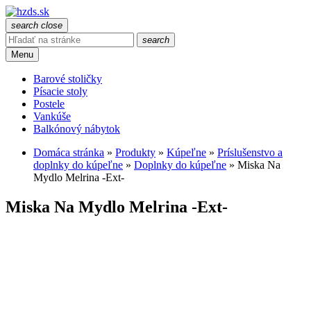
search
close
search
Menu
Barové stoličky
Písacie stoly
Postele
Vankúše
Balkónový nábytok
Domáca stránka
»
Produkty
»
Kúpeľne
»
Príslušenstvo a
doplnky do kúpeľne
»
Doplnky do kúpeľne
»
Miska Na
Mydlo Melrina -Ext-
Miska Na Mydlo Melrina -Ext-