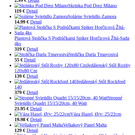
2.99 €
Detail
Skrinka Pod Drez Milano
119 €
Detail
Solárne Svietidlo Zamora
14.99 €
Detail
Plastová Stolička S Podrúčkami Spiker Horčicová Žltá-Sada
4ks
319 €
Detail
Stolička Darla Tmavosivá
55 €
Detail
Jedálenský Stôl Roxby
120x80 Cm
139 €
Detail
Jedálenský Stôl Rockford
140
379 €
Detail
Stropné
Svietidlo Quadri 15/15/20cm, 40 Watt
21.95 €
Detail
Váza Hazel, Ø/v: 25/22cm
19.98 €
Detail
Vešiakový Panel Malta
129 €
Detail