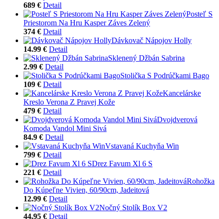
689 €
Detail
Posteľ S
Priestorom Na Hru Kasper Záves Zelený
374 €
Detail
Dávkovač Nápojov Holly
14.99 €
Detail
Sklenený Džbán Sabrina
2.99 €
Detail
Stolička S Podrúčkami Bago
109 €
Detail
Kancelárske
Kreslo Verona Z Pravej Kože
479 €
Detail
Dvojdverová
Komoda Vandol Mini Sivá
84.9 €
Detail
Vstavaná Kuchyňa Win
799 €
Detail
Drez Favum Xl 6 S
221 €
Detail
Rohožka
Do Kúpeľne Vivien, 60/90cm, Jadeitová
12.99 €
Detail
Nočný Stolík Box V2
44.95 €
Detail