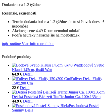
Dodanie: cca 1-2 týždne
Recenzie, skúsenosti
Termín dodania bol cca 1-2 týždne ale to si človek dnes už
nepomôže
Akciovej cene 4.49 € som nemohol odolať.
Podľa heureky najlacnejšie na moebelix.sk
info_outline
Viac info o produkte
Podobné produkty
Bodové Svetlo
Klausi 145cm, 6x40 Watt
64.9 €
Detail
S'oliver Deka Fluffy
150x200 Cm
22 €
Detail
Detská Posteľná Bielizeň Traffic Junior Ca. 100x135cm
44.9 €
Detail
Poschodová Posteľ
Sammy Biela