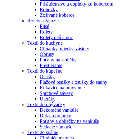
Príslušenstvo a doplnky ku kobercom
Rohožky
Zošívané koberce
Rolety a žáluzie
Plisé
Rolety
Rolety deň a noc
Textil do kuchyne
Chňapky, utierky, zástery
Obrusy
Poťahy na stoličky
Prestieranie
Textil do kúpeľne
Osušky
Plážové osušky a osušky do sauny
Rukavice na umývanie
Sprchové závesy
Uteráky
Textil do obývačky
Dekoračné vankúše
Deky a prehozy
Poťahy a obliečky na vankúše
Sedacie vankúše
Textil do spálne
Chrániče matraca