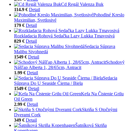
Cd Regál Valenza Buk
114.9 €
Detail
Pohodlné Kreslo
Maximilian, Svetlosivé
179 €
Detail
Rozkladacia Rohová Sedačka Lazy Lukka Tmavosivá
829 €
Detail
Sedacia Súprava
Malibu Sivohnedá
1549 €
Detail
Schodový
Nášľap Alberta 1, 28/65cm, Antracit
1.99 €
Detail
Sedacia
Súprava Do U Seaside Čierna / Biela
1549 €
Detail
Kefa Na Čistenie Grilu
Oil Green
2.99 €
Detail
Skriňa S Otočnými
Dverami Cork
349 €
Detail
Šatníková Skriňa
Kopenhagen