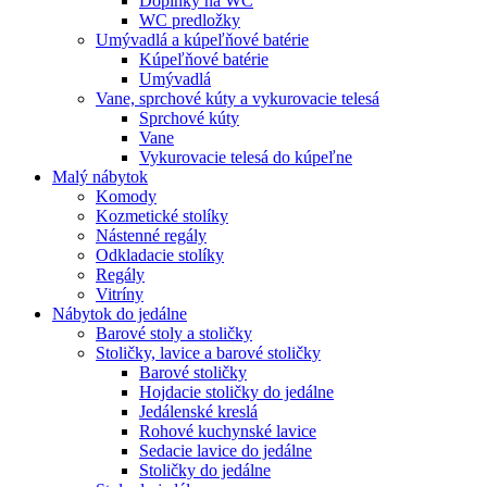
Doplnky na WC
WC predložky
Umývadlá a kúpeľňové batérie
Kúpeľňové batérie
Umývadlá
Vane, sprchové kúty a vykurovacie telesá
Sprchové kúty
Vane
Vykurovacie telesá do kúpeľne
Malý nábytok
Komody
Kozmetické stolíky
Nástenné regály
Odkladacie stolíky
Regály
Vitríny
Nábytok do jedálne
Barové stoly a stoličky
Stoličky, lavice a barové stoličky
Barové stoličky
Hojdacie stoličky do jedálne
Jedálenské kreslá
Rohové kuchynské lavice
Sedacie lavice do jedálne
Stoličky do jedálne