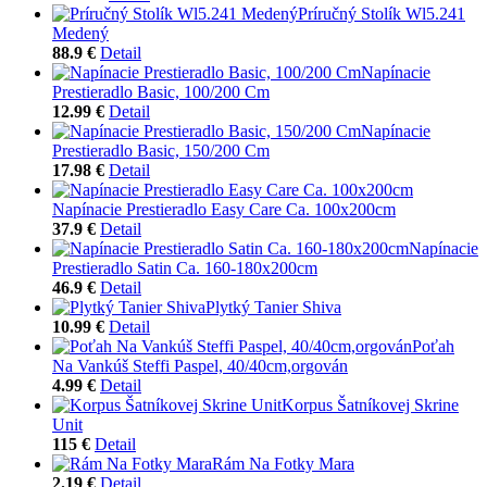
Príručný Stolík Wl5.241
Medený
88.9 €
Detail
Napínacie
Prestieradlo Basic, 100/200 Cm
12.99 €
Detail
Napínacie
Prestieradlo Basic, 150/200 Cm
17.98 €
Detail
Napínacie Prestieradlo Easy Care Ca. 100x200cm
37.9 €
Detail
Napínacie
Prestieradlo Satin Ca. 160-180x200cm
46.9 €
Detail
Plytký Tanier Shiva
10.99 €
Detail
Poťah
Na Vankúš Steffi Paspel, 40/40cm,orgován
4.99 €
Detail
Korpus Šatníkovej Skrine
Unit
115 €
Detail
Rám Na Fotky Mara
2.19 €
Detail