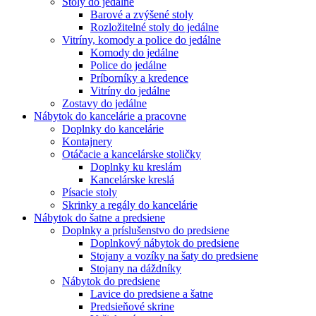
Stoly do jedálne
Barové a zvýšené stoly
Rozložitelné stoly do jedálne
Vitríny, komody a police do jedálne
Komody do jedálne
Police do jedálne
Príborníky a kredence
Vitríny do jedálne
Zostavy do jedálne
Nábytok do kancelárie a pracovne
Doplnky do kancelárie
Kontajnery
Otáčacie a kancelárske stoličky
Doplnky ku kreslám
Kancelárske kreslá
Písacie stoly
Skrinky a regály do kancelárie
Nábytok do šatne a predsiene
Doplnky a príslušenstvo do predsiene
Doplnkový nábytok do predsiene
Stojany a vozíky na šaty do predsiene
Stojany na dáždníky
Nábytok do predsiene
Lavice do predsiene a šatne
Predsieňové skrine