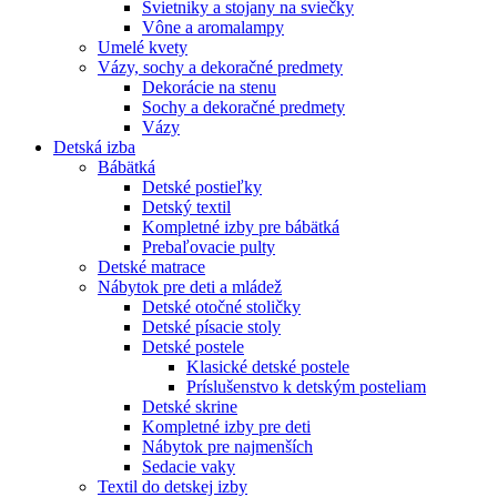
Svietniky a stojany na sviečky
Vône a aromalampy
Umelé kvety
Vázy, sochy a dekoračné predmety
Dekorácie na stenu
Sochy a dekoračné predmety
Vázy
Detská izba
Bábätká
Detské postieľky
Detský textil
Kompletné izby pre bábätká
Prebaľovacie pulty
Detské matrace
Nábytok pre deti a mládež
Detské otočné stoličky
Detské písacie stoly
Detské postele
Klasické detské postele
Príslušenstvo k detským posteliam
Detské skrine
Kompletné izby pre deti
Nábytok pre najmenších
Sedacie vaky
Textil do detskej izby