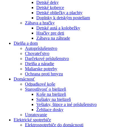
Detské deky
Detské koberce
Detské obliečky a plachty
Doplnky k detským posteliam
Zábava a hračky
Detské autá a kolobežky
Hračky pre deti
Zábava na záhrade
Dielňa a dom
Autopríslušenstvo
Chovateľstvo
Darčekové príslušenstvo
Dielňa a náradie
Maliarske potreby
Ochrana proti hmyzu
Domácnosť
Odpadkové koše
Starostlivosť o bielizeň
Koše na bielizeň
Sušiaky na bielizeň
Vešiaky, štipce a iné príslušenstvo
Žehliace dosky
Upratovanie
Elektrické spotrebiče
Elektrospotrebiče do domácnosti