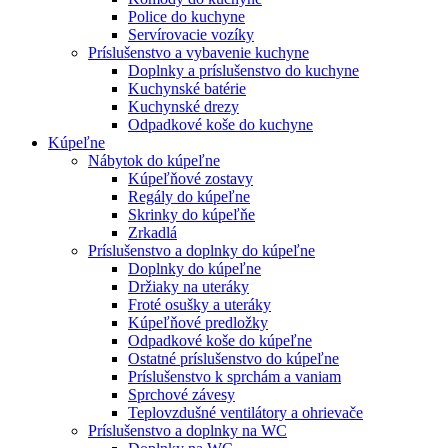
Police do kuchyne
Servírovacie vozíky
Príslušenstvo a vybavenie kuchyne
Doplnky a príslušenstvo do kuchyne
Kuchynské batérie
Kuchynské drezy
Odpadkové koše do kuchyne
Kúpeľne
Nábytok do kúpeľne
Kúpeľňové zostavy
Regály do kúpeľne
Skrinky do kúpeľňe
Zrkadlá
Príslušenstvo a doplnky do kúpeľne
Doplnky do kúpeľne
Držiaky na uteráky
Froté osušky a uteráky
Kúpeľňové predložky
Odpadkové koše do kúpeľne
Ostatné príslušenstvo do kúpeľne
Príslušenstvo k sprchám a vaniam
Sprchové závesy
Teplovzdušné ventilátory a ohrievače
Príslušenstvo a doplnky na WC