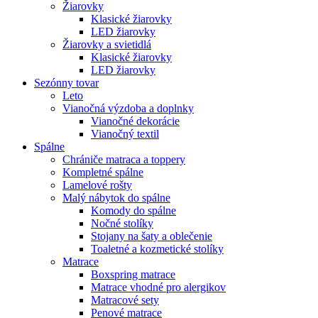
Žiarovky
Klasické žiarovky
LED žiarovky
Žiarovky a svietidlá
Klasické žiarovky
LED žiarovky
Sezónny tovar
Leto
Vianočná výzdoba a doplnky
Vianočné dekorácie
Vianočný textil
Spálne
Chrániče matraca a toppery
Kompletné spálne
Lamelové rošty
Malý nábytok do spálne
Komody do spálne
Nočné stolíky
Stojany na šaty a oblečenie
Toaletné a kozmetické stolíky
Matrace
Boxspring matrace
Matrace vhodné pro alergikov
Matracové sety
Penové matrace