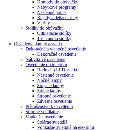
Komody do obývačky
Nábytkové programy
Nástenné police
Regály a deliace steny
Vitríny
Stolíky do obývačky
Odkladacie stolíky
TV a audio stolíky
Osvetlenie, lampy a svetlá
Dekoračné a vianočné osvetlenie
Dekoračné osvetlenie
Nábytkové osvetlenie
Osvetlenie do interiéru
Bodové a LED svetlá
Nástenné osvetlenie
Nočné lampy
Stojacie lampy
Stolné lampy
Stropné osvetlenie
Závesné osvetlenie
Príslušenstvo k osvetleniu
Stropné ventilátory
Vonkajšie osvetlenie
Solárne svietidlá
Vonkajšie svietidlá na elektrinu