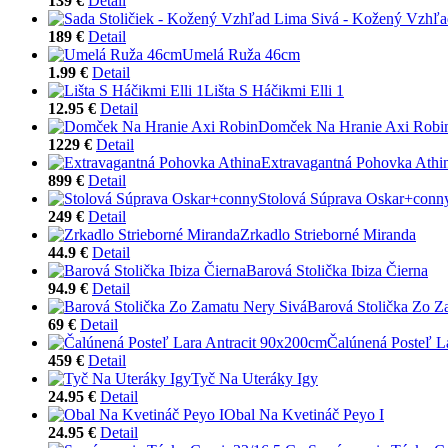
139 €
Detail
189 €
Detail
Umelá Ruža 46cm
1.99 €
Detail
Lišta S Háčikmi Elli 1
12.95 €
Detail
Domček Na Hranie Axi Robi
1229 €
Detail
Extravagantná Pohovka Athi
899 €
Detail
Stolová Súprava Oskar+conn
249 €
Detail
Zrkadlo Strieborné Miranda
44.9 €
Detail
Barová Stolička Ibiza Čierna
94.9 €
Detail
Barová Stolička Zo Z
69 €
Detail
Čalúnená Posteľ L
459 €
Detail
Tyč Na Uteráky Igy
24.95 €
Detail
Obal Na Kvetináč Peyo I
24.95 €
Detail