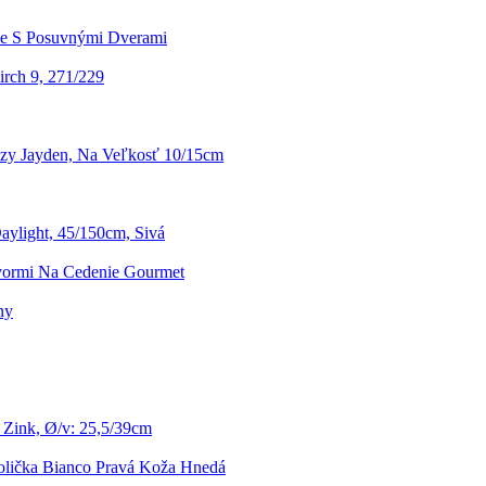
ne S Posuvnými Dverami
rch 9, 271/229
y Jayden, Na Veľkosť 10/15cm
aylight, 45/150cm, Sivá
vormi Na Cedenie Gourmet
ny
Zink, Ø/v: 25,5/39cm
tolička Bianco Pravá Koža Hnedá