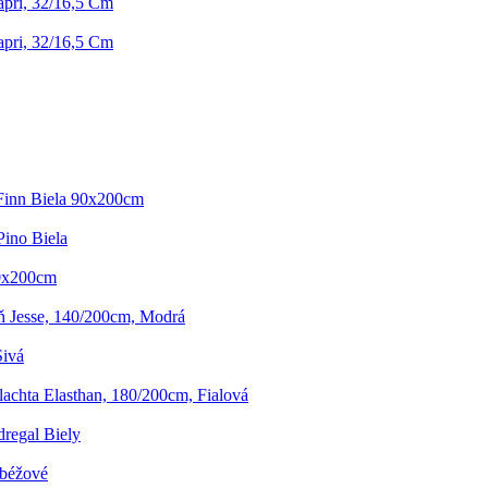
apri, 32/16,5 Cm
apri, 32/16,5 Cm
Finn Biela 90x200cm
Pino Biela
90x200cm
eň Jesse, 140/200cm, Modrá
Sivá
lachta Elasthan, 180/200cm, Fialová
regal Biely
/béžové