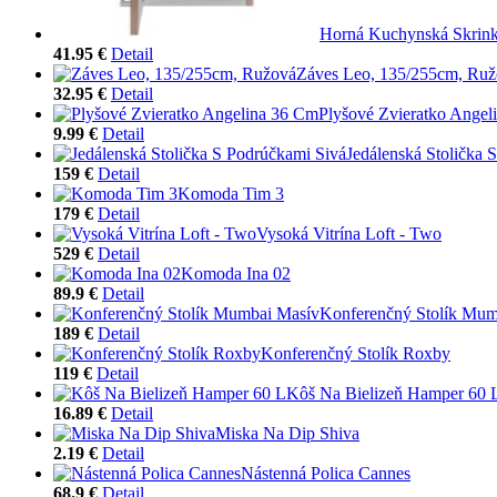
Horná Kuchynská Skrin
41.95 €
Detail
Záves Leo, 135/255cm, Ru
32.95 €
Detail
Plyšové Zvieratko Angel
9.99 €
Detail
Jedálenská Stolička 
159 €
Detail
Komoda Tim 3
179 €
Detail
Vysoká Vitrína Loft - Two
529 €
Detail
Komoda Ina 02
89.9 €
Detail
Konferenčný Stolík Mum
189 €
Detail
Konferenčný Stolík Roxby
119 €
Detail
Kôš Na Bielizeň Hamper 60 
16.89 €
Detail
Miska Na Dip Shiva
2.19 €
Detail
Nástenná Polica Cannes
68.9 €
Detail