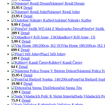
Nástenný Regál Dream
35.95 €
Detail
Nástenný Regál Joliet
23.95 €
Detail
Ozdobné Nálepky Kaffee
9.99 €
Detail
Príručný Stolí
209 €
Detail
Odpadkový Kôš Anne, 15l
5.99 €
Detail
Vita Home 180/200cm, H2/
699 €
Detail
Písací Stôl Johny
249 €
Detail
Káblový Kanál Čierny
64 €
Detail
Nástenná Polica 
35.95 €
Detail
Posteľná Bielizeň Sop
19.98 €
Detail
Dekoračná Spona Trio
2.99 €
Detail
Sada Vkladacích Pol
75.9 €
Detail
Sada Vešiakov Kathrin