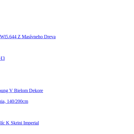
k Wl5.644 Z Masívneho Dreva
 H3
Young V Bielom Dekore
hia, 140/200cm
íc K Skrini Imperial