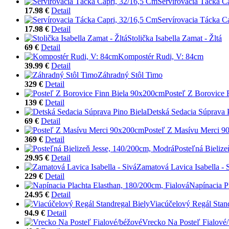
Servírovacia Tácka C
17.98 €
Detail
Servírovacia Tácka C
17.98 €
Detail
Stolička Isabella Zamat - Žltá
69 €
Detail
Kompostér Rudi, V: 84cm
39.99 €
Detail
Záhradný Stôl Timo
329 €
Detail
Posteľ Z Borovice 
139 €
Detail
Detská Sedacia Súprava 
69 €
Detail
Posteľ Z Masívu Merci 
369 €
Detail
Posteľná Bieliz
29.95 €
Detail
Zamatová Lavica Isabella - 
229 €
Detail
Napínacia P
24.95 €
Detail
Viacúčelový Regál Stand
94.9 €
Detail
Vrecko Na Posteľ Fialové