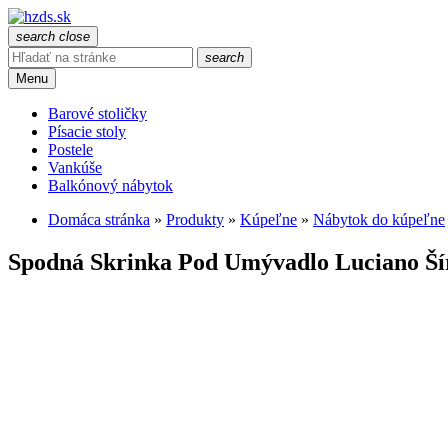
search
close
search
Menu
Barové stoličky
Písacie stoly
Postele
Vankúše
Balkónový nábytok
Domáca stránka
»
Produkty
»
Kúpeľne
»
Nábytok do kúpeľne
Spodná Skrinka Pod Umývadlo Luciano Š