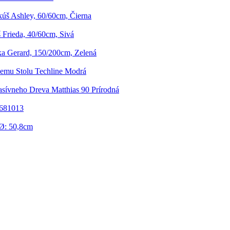
úš Ashley, 60/60cm, Čierna
Frieda, 40/60cm, Sivá
a Gerard, 150/200cm, Zelená
iemu Stolu Techline Modrá
sívneho Dreva Matthias 90 Prírodná
 681013
 Ø: 50,8cm