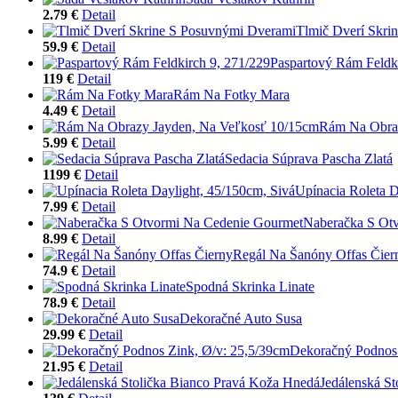
2.79 €
Detail
Tlmič Dverí Skri
59.9 €
Detail
Paspartový Rám Feldki
119 €
Detail
Rám Na Fotky Mara
4.49 €
Detail
Rám Na Obraz
5.99 €
Detail
Sedacia Súprava Pascha Zlatá
1199 €
Detail
Upínacia Roleta D
7.99 €
Detail
Naberačka S Ot
8.99 €
Detail
Regál Na Šanóny Offas Čier
74.9 €
Detail
Spodná Skrinka Linate
78.9 €
Detail
Dekoračné Auto Susa
29.99 €
Detail
Dekoračný Podnos 
21.95 €
Detail
Jedálenská S