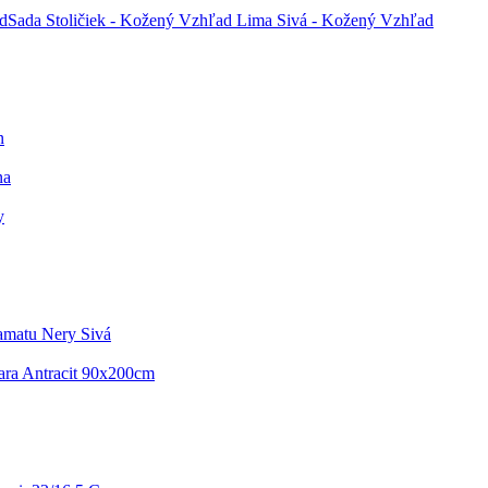
Sada Stoličiek - Kožený Vzhľad Lima Sivá - Kožený Vzhľad
n
na
y
amatu Nery Sivá
ara Antracit 90x200cm