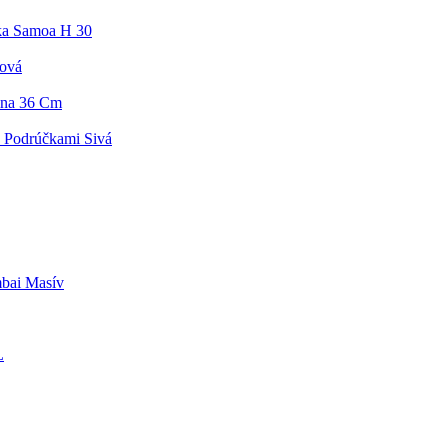
ka Samoa H 30
žová
ina 36 Cm
S Podrúčkami Sivá
bai Masív
L