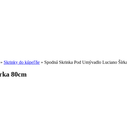
»
Skrinky do kúpeľňe
»
Spodná Skrinka Pod Umývadlo Luciano Šírk
írka 80cm