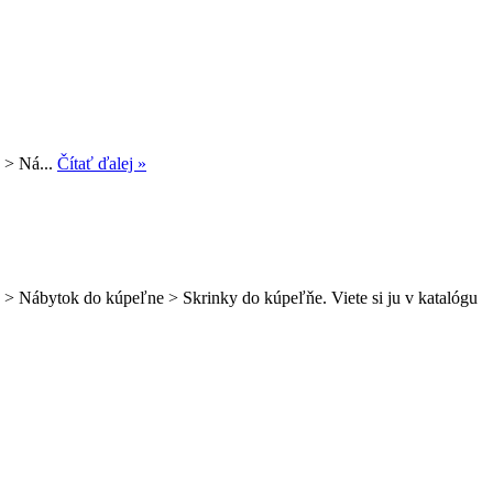
 > Ná...
Čítať ďalej »
 > Nábytok do kúpeľne > Skrinky do kúpeľňe. Viete si ju v katalógu