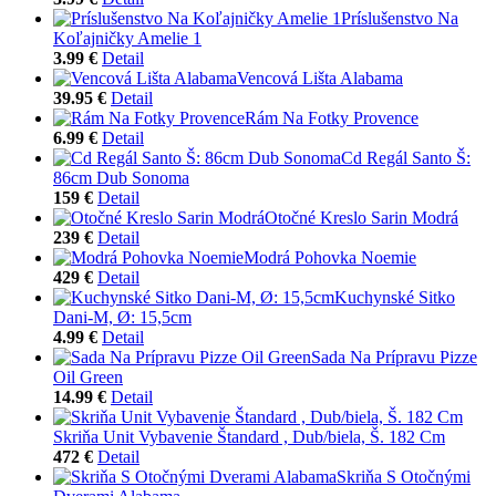
Príslušenstvo Na
Koľajničky Amelie 1
3.99 €
Detail
Vencová Lišta Alabama
39.95 €
Detail
Rám Na Fotky Provence
6.99 €
Detail
Cd Regál Santo Š:
86cm Dub Sonoma
159 €
Detail
Otočné Kreslo Sarin Modrá
239 €
Detail
Modrá Pohovka Noemie
429 €
Detail
Kuchynské Sitko
Dani-M, Ø: 15,5cm
4.99 €
Detail
Sada Na Prípravu Pizze
Oil Green
14.99 €
Detail
Skriňa Unit Vybavenie Štandard , Dub/biela, Š. 182 Cm
472 €
Detail
Skriňa S Otočnými