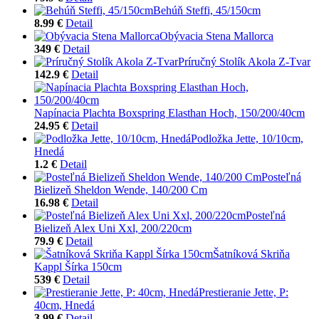
Behúň Steffi, 45/150cm
8.99 €
Detail
Obývacia Stena Mallorca
349 €
Detail
Príručný Stolík Akola Z-Tvar
142.9 €
Detail
Napínacia Plachta Boxspring Elasthan Hoch, 150/200/40cm
24.95 €
Detail
Podložka Jette, 10/10cm,
Hnedá
1.2 €
Detail
Posteľná
Bielizeň Sheldon Wende, 140/200 Cm
16.98 €
Detail
Posteľná
Bielizeň Alex Uni Xxl, 200/220cm
79.9 €
Detail
Šatníková Skriňa
Kappl Šírka 150cm
539 €
Detail
Prestieranie Jette, P:
40cm, Hnedá
3.99 €
Detail