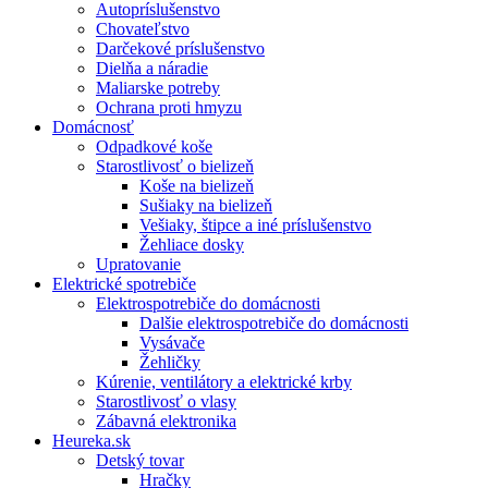
Autopríslušenstvo
Chovateľstvo
Darčekové príslušenstvo
Dielňa a náradie
Maliarske potreby
Ochrana proti hmyzu
Domácnosť
Odpadkové koše
Starostlivosť o bielizeň
Koše na bielizeň
Sušiaky na bielizeň
Vešiaky, štipce a iné príslušenstvo
Žehliace dosky
Upratovanie
Elektrické spotrebiče
Elektrospotrebiče do domácnosti
Dalšie elektrospotrebiče do domácnosti
Vysávače
Žehličky
Kúrenie, ventilátory a elektrické krby
Starostlivosť o vlasy
Zábavná elektronika
Heureka.sk
Detský tovar
Hračky