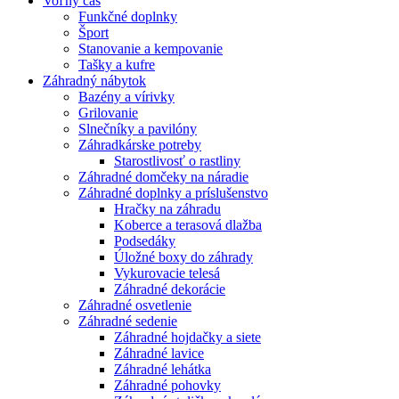
Voľný čas
Funkčné doplnky
Šport
Stanovanie a kempovanie
Tašky a kufre
Záhradný nábytok
Bazény a vírivky
Grilovanie
Slnečníky a pavilóny
Záhradkárske potreby
Starostlivosť o rastliny
Záhradné domčeky na náradie
Záhradné doplnky a príslušenstvo
Hračky na záhradu
Koberce a terasová dlažba
Podsedáky
Úložné boxy do záhrady
Vykurovacie telesá
Záhradné dekorácie
Záhradné osvetlenie
Záhradné sedenie
Záhradné hojdačky a siete
Záhradné lavice
Záhradné lehátka
Záhradné pohovky