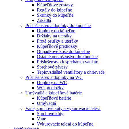
Kúpeľňové zostavy
Regály do kúpeľne
Skrinky do kúpeľňe
Zrkadlá
Príslušenstvo a doplnky do kúpeľne
Doplnky do kúpeľne
Držiaky na uteráky
Froté osušky a uteráky
Kúpeľňové predložky
Odpadkové koše do kúpeľne
Ostatné príslušenstvo do kúpeľne
Príslušenstvo k sprchám a vaniam
Sprchové závesy
Teplovzdušné ventilátory a ohrievače
Príslušenstvo a doplnky na WC
Doplnky na WC
WC predložky
Umývadlá a kúpeľňové batérie
Kúpeľňové batérie
Umývadlá
Vane, sprchové kúty a vykurovacie telesá
Sprchové kúty
Vane
Vykurovacie telesá do kúpeľne