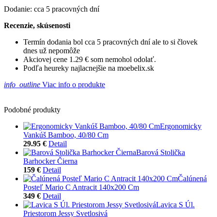
Dodanie: cca 5 pracovných dní
Recenzie, skúsenosti
Termín dodania bol cca 5 pracovných dní ale to si človek
dnes už nepomôže
Akciovej cene 1.29 € som nemohol odolať.
Podľa heureky najlacnejšie na moebelix.sk
info_outline
Viac info o produkte
Podobné produkty
Ergonomicky
Vankúš Bamboo, 40/80 Cm
29.95 €
Detail
Barová Stolička
Barhocker Čierna
159 €
Detail
Čalúnená
Posteľ Mario C Antracit 140x200 Cm
349 €
Detail
Lavica S Úl.
Priestorom Jessy Svetlosivá