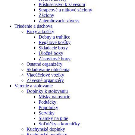
Príslušenstvo k závesom
Strapcové a nitkové záclony
Záclony
Zatemňovacie závesy
Triedenie a úschova
Boxy a košíky
Debny a truhlice
Regálové košíky
Skladacie boxy
Úložné boxy
Zásuvkové boxy
Ostatné organizéry
Skladovanie oblečenia
Viacúčelové vozíky
Závesné organizéry
Varenie a stolovanie
Doplnky k stolovaniu
Misky na ovocie
Podtácky
Popolníky
Servítky
Slamky na pitie
Soľničky a koreničky
Kuchynské doplnky
Kuchynské pomôcky