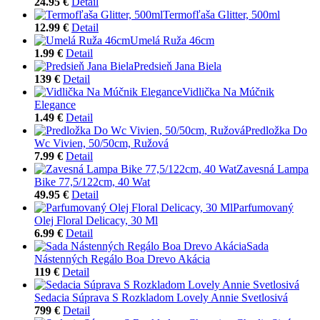
24.95 €
Detail
Termofľaša Glitter, 500ml
12.99 €
Detail
Umelá Ruža 46cm
1.99 €
Detail
Predsieň Jana Biela
139 €
Detail
Vidlička Na Múčnik
Elegance
1.49 €
Detail
Predložka Do
Wc Vivien, 50/50cm, Ružová
7.99 €
Detail
Zavesná Lampa
Bike 77,5/122cm, 40 Wat
49.95 €
Detail
Parfumovaný
Olej Floral Delicacy, 30 Ml
6.99 €
Detail
Sada
Nástenných Regálo Boa Drevo Akácia
119 €
Detail
Sedacia Súprava S Rozkladom Lovely Annie Svetlosivá
799 €
Detail