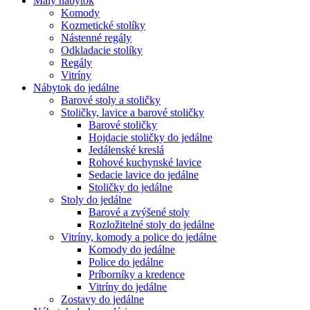
Malý nábytok
Komody
Kozmetické stolíky
Nástenné regály
Odkladacie stolíky
Regály
Vitríny
Nábytok do jedálne
Barové stoly a stoličky
Stoličky, lavice a barové stoličky
Barové stoličky
Hojdacie stoličky do jedálne
Jedálenské kreslá
Rohové kuchynské lavice
Sedacie lavice do jedálne
Stoličky do jedálne
Stoly do jedálne
Barové a zvýšené stoly
Rozložitelné stoly do jedálne
Vitríny, komody a police do jedálne
Komody do jedálne
Police do jedálne
Príborníky a kredence
Vitríny do jedálne
Zostavy do jedálne