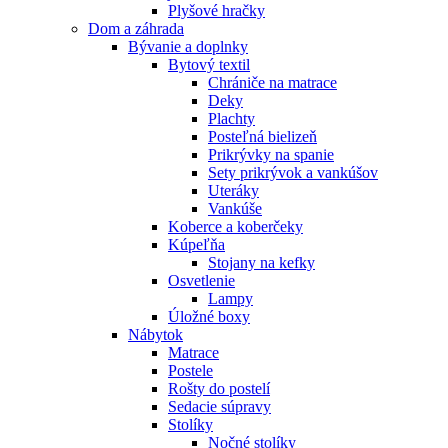
Plyšové hračky
Dom a záhrada
Bývanie a doplnky
Bytový textil
Chrániče na matrace
Deky
Plachty
Posteľná bielizeň
Prikrývky na spanie
Sety prikrývok a vankúšov
Uteráky
Vankúše
Koberce a koberčeky
Kúpeľňa
Stojany na kefky
Osvetlenie
Lampy
Úložné boxy
Nábytok
Matrace
Postele
Rošty do postelí
Sedacie súpravy
Stolíky
Nočné stolíky