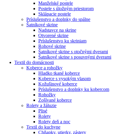
Manželské postele
Postele s úložným priestorom
Sklápacie postele
Príslušenstvo a doplnky do spálne
Šatníkové skrine
Nadstavce na skrine
Otvorené skrine
Príslušenstvo ku skriniam
Rohové skrine
Šatníkové skrine s otočnými dverami
Šatníkové skrine s posuvnými dverami
Textil do domácnosti
Koberce a rohožky
Hladko tkané koberce
Koberce s vysokým vlasom
Kožušinové koberce
Príslušenstvo a doplnky ku kobercom
Rohožky
Zošívané koberce
Rolety a žáluzie
Plisé
Rolety
Rolety deň a noc
Textil do kuchyne
Chňapky, utierky, zástery