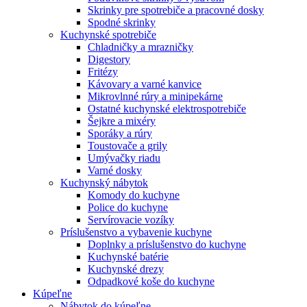
Skrinky pre spotrebiče a pracovné dosky
Spodné skrinky
Kuchynské spotrebiče
Chladničky a mrazničky
Digestory
Fritézy
Kávovary a varné kanvice
Mikrovlnné rúry a minipekárne
Ostatné kuchynské elektrospotrebiče
Šejkre a mixéry
Sporáky a rúry
Toustovače a grily
Umývačky riadu
Varné dosky
Kuchynský nábytok
Komody do kuchyne
Police do kuchyne
Servírovacie vozíky
Príslušenstvo a vybavenie kuchyne
Doplnky a príslušenstvo do kuchyne
Kuchynské batérie
Kuchynské drezy
Odpadkové koše do kuchyne
Kúpeľne
Nábytok do kúpeľne