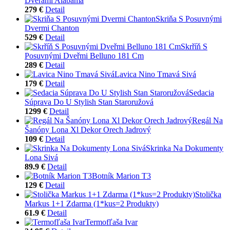
Dverami Alabama
279 €
Detail
Skriňa S Posuvnými
Dvermi Chanton
529 €
Detail
Skrříň S
Posuvnými Dveřmi Belluno 181 Cm
289 €
Detail
Lavica Nino Tmavá Sivá
179 €
Detail
Sedacia
Súprava Do U Stylish Stan Staroružová
1299 €
Detail
Regál Na
Šanóny Lona Xl Dekor Orech Jadrový
109 €
Detail
Skrinka Na Dokumenty
Lona Sivá
89.9 €
Detail
Botník Marion T3
129 €
Detail
Stolička
Markus 1+1 Zdarma (1*kus=2 Produkty)
61.9 €
Detail
Termofľaša Ivar