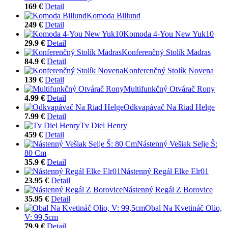
169 €
Detail
Komoda Billund
249 €
Detail
Komoda 4-You New Yuk10
29.9 €
Detail
Konferenčný Stolík Madras
84.9 €
Detail
Konferenčný Stolík Novena
139 €
Detail
Multifunkčný Otvárač Rony
4.99 €
Detail
Odkvapávač Na Riad Helge
7.99 €
Detail
Tv Diel Henry
459 €
Detail
Nástenný Vešiak Selje Š:
80 Cm
35.9 €
Detail
Nástenný Regál Elke Elr01
23.95 €
Detail
Nástenný Regál Z Borovice
35.95 €
Detail
Obal Na Kvetináč Olio,
V: 99,5cm
79.9 €
Detail