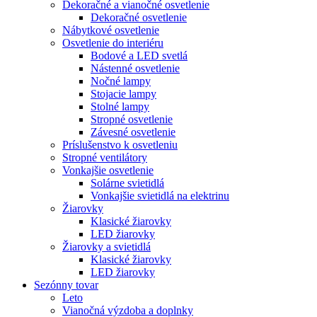
Dekoračné a vianočné osvetlenie
Dekoračné osvetlenie
Nábytkové osvetlenie
Osvetlenie do interiéru
Bodové a LED svetlá
Nástenné osvetlenie
Nočné lampy
Stojacie lampy
Stolné lampy
Stropné osvetlenie
Závesné osvetlenie
Príslušenstvo k osvetleniu
Stropné ventilátory
Vonkajšie osvetlenie
Solárne svietidlá
Vonkajšie svietidlá na elektrinu
Žiarovky
Klasické žiarovky
LED žiarovky
Žiarovky a svietidlá
Klasické žiarovky
LED žiarovky
Sezónny tovar
Leto
Vianočná výzdoba a doplnky