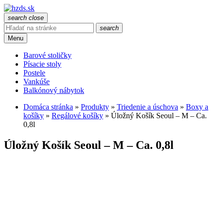
search
close
search
Menu
Barové stoličky
Písacie stoly
Postele
Vankúše
Balkónový nábytok
Domáca stránka
»
Produkty
»
Triedenie a úschova
»
Boxy a
košíky
»
Regálové košíky
»
Úložný Košík Seoul – M – Ca.
0,8l
Úložný Košík Seoul – M – Ca. 0,8l