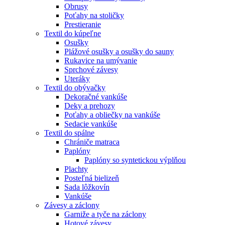
Obrusy
Poťahy na stoličky
Prestieranie
Textil do kúpeľne
Osušky
Plážové osušky a osušky do sauny
Rukavice na umývanie
Sprchové závesy
Uteráky
Textil do obývačky
Dekoračné vankúše
Deky a prehozy
Poťahy a obliečky na vankúše
Sedacie vankúše
Textil do spálne
Chrániče matraca
Paplóny
Paplóny so syntetickou výplňou
Plachty
Posteľná bielizeň
Sada lôžkovín
Vankúše
Závesy a záclony
Garniže a tyče na záclony
Hotové závesy