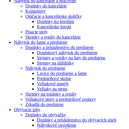
Nábytok do kancelárie a pracovne
Doplnky do kancelárie
Kontajnery
Otáčacie a kancelárske stoličky
Doplnky ku kreslám
Kancelárske kreslá
Písacie stoly
Skrinky a regály do kancelárie
Nábytok do šatne a predsiene
Doplnky a príslušenstvo do predsiene
Doplnkový nábytok do predsiene
Stojany a vozíky na šaty do predsiene
Stojany na dáždníky
Nábytok do predsiene
Lavice do predsiene a šatne
Predsieňové skrine
Vešiakové panely
Vešiaky na stenu
Skrinky na topánky a regály
Vešiakové steny a predsieňové zostavy
Zrkadlá do predsiene
Obývacie izby
Doplnky do obývačky
Doplnky a príslušenstvo do obývacích izieb
Nábytkové osvetlenie