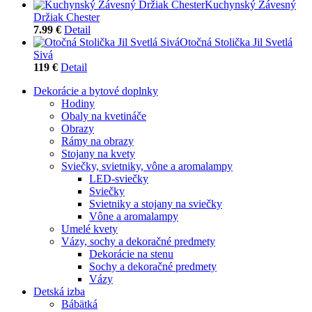
Kuchynský Závesný
Držiak Chester
7.99 €
Detail
Otočná Stolička Jil Svetlá
Sivá
119 €
Detail
Dekorácie a bytové doplnky
Hodiny
Obaly na kvetináče
Obrazy
Rámy na obrazy
Stojany na kvety
Sviečky, svietniky, vône a aromalampy
LED-sviečky
Sviečky
Svietniky a stojany na sviečky
Vône a aromalampy
Umelé kvety
Vázy, sochy a dekoračné predmety
Dekorácie na stenu
Sochy a dekoračné predmety
Vázy
Detská izba
Bábätká