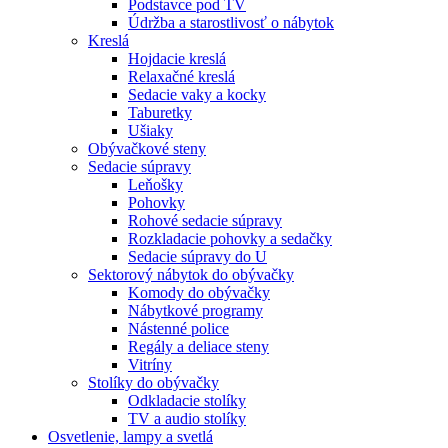
Podstavce pod TV
Údržba a starostlivosť o nábytok
Kreslá
Hojdacie kreslá
Relaxačné kreslá
Sedacie vaky a kocky
Taburetky
Ušiaky
Obývačkové steny
Sedacie súpravy
Leňošky
Pohovky
Rohové sedacie súpravy
Rozkladacie pohovky a sedačky
Sedacie súpravy do U
Sektorový nábytok do obývačky
Komody do obývačky
Nábytkové programy
Nástenné police
Regály a deliace steny
Vitríny
Stolíky do obývačky
Odkladacie stolíky
TV a audio stolíky
Osvetlenie, lampy a svetlá