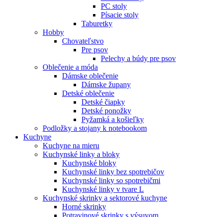
PC stoly
Písacie stoly
Taburetky
Hobby
Chovateľstvo
Pre psov
Pelechy a búdy pre psov
Oblečenie a móda
Dámske oblečenie
Dámske župany
Detské oblečenie
Detské čiapky
Detské ponožky
Pyžamká a košieľky
Podložky a stojany k notebookom
Kuchyne
Kuchyne na mieru
Kuchynské linky a bloky
Kuchynské bloky
Kuchynské linky bez spotrebičov
Kuchynské linky so spotrebičmi
Kuchynské linky v tvare L
Kuchynské skrinky a sektorové kuchyne
Horné skrinky
Potravinové skrinky s výsuvom