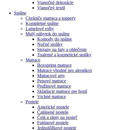
Vianočné dekorácie
Vianočný textil
Spálne
Chrániče matraca a toppery
Kompletné spálne
Lamelové rošty
Malý nábytok do spálne
Komody do spálne
Nočné stolíky
Stojany na šaty a oblečenie
Toaletné a kozmetické stolíky
Matrace
Boxspring matrace
Matrace vhodné pro alergikov
Matracové sety
Penové matrace
Pružinové matrace
Skladacie matrace pre hostí
Vrchné matrace
Postele
Americké postele
Čalúnené postele
Čelá a rámy na posteľ
Futónové postele
Jednolôžkové postele