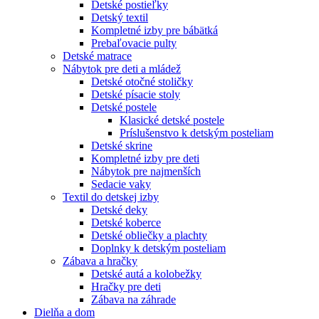
Detské postieľky
Detský textil
Kompletné izby pre bábätká
Prebaľovacie pulty
Detské matrace
Nábytok pre deti a mládež
Detské otočné stoličky
Detské písacie stoly
Detské postele
Klasické detské postele
Príslušenstvo k detským posteliam
Detské skrine
Kompletné izby pre deti
Nábytok pre najmenších
Sedacie vaky
Textil do detskej izby
Detské deky
Detské koberce
Detské obliečky a plachty
Doplnky k detským posteliam
Zábava a hračky
Detské autá a kolobežky
Hračky pre deti
Zábava na záhrade
Dielňa a dom