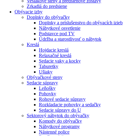
Vešiakové steny a predsieňové zostavy
Zrkadlá do predsiene
Obývacie izby
Doplnky do obývačky
Doplnky a príslušenstvo do obývacích izieb
Nábytkové osvetlenie
Podstavce pod TV
Údržba a starostlivosť o nábytok
Kreslá
Hojdacie kreslá
Relaxačné kreslá
Sedacie vaky a kocky
Taburetky
Ušiaky
Obývačkové steny
Sedacie súpravy
Leňošky
Pohovky
Rohové sedacie súpravy
Rozkladacie pohovky a sedačky
Sedacie súpravy do U
Sektorový nábytok do obývačky
Komody do obývačky
Nábytkové programy
Nástenné police