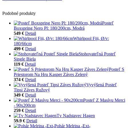
Podobné produkty
Posteľ
Boxspring Nero Pl: 180/200cm, Modrá
549 €
Detail
Whirlpool Fiji, Ø/v:
180/66cm
499 €
Detail
Stohovateľná Posteľ
Single Biela
119 €
Detail
Posteľ S
Priestorom Na Hru Kasper Záves Zelený
374 €
Detail
Vyvýšená Posteľ
Tipsi Záves Ružový
349 €
Detail
Posteľ Z Masívu Merci
- 90x200cm
259 €
Detail
Tv Nadstavec Hagen
59.9 €
Detail
Pohár Melrina -Ext-