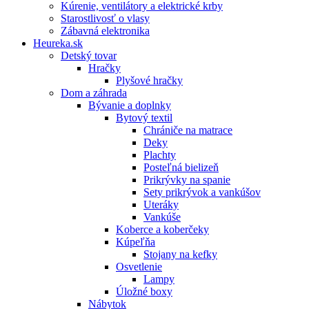
Kúrenie, ventilátory a elektrické krby
Starostlivosť o vlasy
Zábavná elektronika
Heureka.sk
Detský tovar
Hračky
Plyšové hračky
Dom a záhrada
Bývanie a doplnky
Bytový textil
Chrániče na matrace
Deky
Plachty
Posteľná bielizeň
Prikrývky na spanie
Sety prikrývok a vankúšov
Uteráky
Vankúše
Koberce a koberčeky
Kúpeľňa
Stojany na kefky
Osvetlenie
Lampy
Úložné boxy
Nábytok