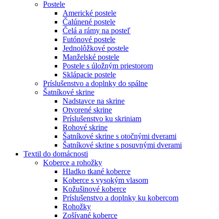
Postele
Americké postele
Čalúnené postele
Čelá a rámy na posteľ
Futónové postele
Jednolôžkové postele
Manželské postele
Postele s úložným priestorom
Sklápacie postele
Príslušenstvo a doplnky do spálne
Šatníkové skrine
Nadstavce na skrine
Otvorené skrine
Príslušenstvo ku skriniam
Rohové skrine
Šatníkové skrine s otočnými dverami
Šatníkové skrine s posuvnými dverami
Textil do domácnosti
Koberce a rohožky
Hladko tkané koberce
Koberce s vysokým vlasom
Kožušinové koberce
Príslušenstvo a doplnky ku kobercom
Rohožky
Zošívané koberce