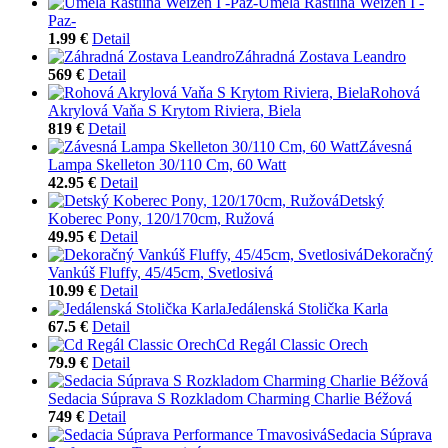
Umelá Rastlina Weizen I -
Paz-
1.99 €
Detail
Záhradná Zostava Leandro
569 €
Detail
Rohová
Akrylová Vaňa S Krytom Riviera, Biela
819 €
Detail
Závesná
Lampa Skelleton 30/110 Cm, 60 Watt
42.95 €
Detail
Detský
Koberec Pony, 120/170cm, Ružová
49.95 €
Detail
Dekoračný
Vankúš Fluffy, 45/45cm, Svetlosivá
10.99 €
Detail
Jedálenská Stolička Karla
67.5 €
Detail
Cd Regál Classic Orech
79.9 €
Detail
Sedacia Súprava S Rozkladom Charming Charlie Béžová
749 €
Detail
Sedacia Súprava