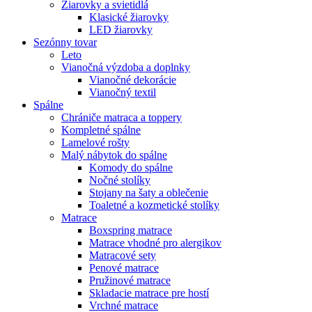
Žiarovky a svietidlá
Klasické žiarovky
LED žiarovky
Sezónny tovar
Leto
Vianočná výzdoba a doplnky
Vianočné dekorácie
Vianočný textil
Spálne
Chrániče matraca a toppery
Kompletné spálne
Lamelové rošty
Malý nábytok do spálne
Komody do spálne
Nočné stolíky
Stojany na šaty a oblečenie
Toaletné a kozmetické stolíky
Matrace
Boxspring matrace
Matrace vhodné pro alergikov
Matracové sety
Penové matrace
Pružinové matrace
Skladacie matrace pre hostí
Vrchné matrace