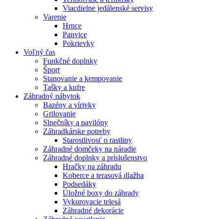
Viacdielne jedálenské servisy
Varenie
Hrnce
Panvice
Pokrievky
Voľný čas
Funkčné doplnky
Šport
Stanovanie a kempovanie
Tašky a kufre
Záhradný nábytok
Bazény a vírivky
Grilovanie
Slnečníky a pavilóny
Záhradkárske potreby
Starostlivosť o rastliny
Záhradné domčeky na náradie
Záhradné doplnky a príslušenstvo
Hračky na záhradu
Koberce a terasová dlažba
Podsedáky
Úložné boxy do záhrady
Vykurovacie telesá
Záhradné dekorácie