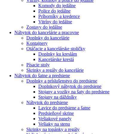
Vitríny, komody a police do jedálne
Komody do jedálne
Police do jedálne
Príborníky a kredence
Vitríny do jedálne
Zostavy do jedálne
Nábytok do kancelárie a pracovne
Doplnky do kancelárie
Kontajnery
Otáčacie a kancelárske stoličky
Doplnky ku kreslám
Kancelárske kreslá
Písacie stoly
Skrinky a regály do kancelárie
Nábytok do šatne a predsiene
Doplnky a príslušenstvo do predsiene
Doplnkový nábytok do predsiene
Stojany a vozíky na šaty do predsiene
Stojany na dáždníky
Nábytok do predsiene
Lavice do predsiene a šatne
Predsieňové skrine
Vešiakové panely
Vešiaky na stenu
Skrinky na topánky a regály