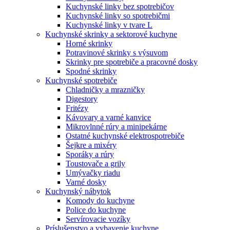
Kuchynské linky bez spotrebičov
Kuchynské linky so spotrebičmi
Kuchynské linky v tvare L
Kuchynské skrinky a sektorové kuchyne
Horné skrinky
Potravinové skrinky s výsuvom
Skrinky pre spotrebiče a pracovné dosky
Spodné skrinky
Kuchynské spotrebiče
Chladničky a mrazničky
Digestory
Fritézy
Kávovary a varné kanvice
Mikrovlnné rúry a minipekárne
Ostatné kuchynské elektrospotrebiče
Šejkre a mixéry
Sporáky a rúry
Toustovače a grily
Umývačky riadu
Varné dosky
Kuchynský nábytok
Komody do kuchyne
Police do kuchyne
Servírovacie vozíky
Príslušenstvo a vybavenie kuchyne