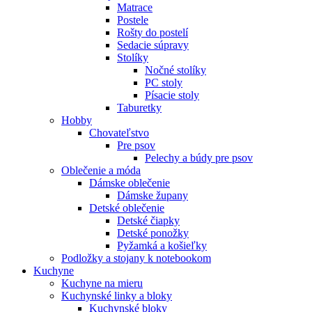
Matrace
Postele
Rošty do postelí
Sedacie súpravy
Stolíky
Nočné stolíky
PC stoly
Písacie stoly
Taburetky
Hobby
Chovateľstvo
Pre psov
Pelechy a búdy pre psov
Oblečenie a móda
Dámske oblečenie
Dámske župany
Detské oblečenie
Detské čiapky
Detské ponožky
Pyžamká a košieľky
Podložky a stojany k notebookom
Kuchyne
Kuchyne na mieru
Kuchynské linky a bloky
Kuchynské bloky