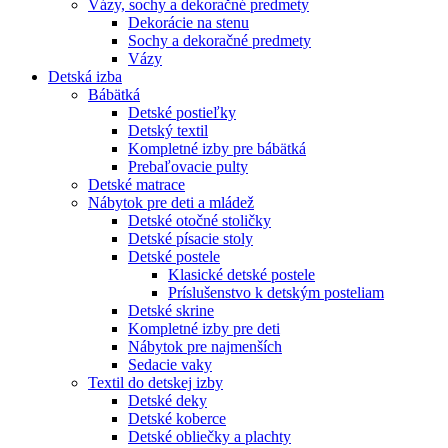
Vázy, sochy a dekoračné predmety
Dekorácie na stenu
Sochy a dekoračné predmety
Vázy
Detská izba
Bábätká
Detské postieľky
Detský textil
Kompletné izby pre bábätká
Prebaľovacie pulty
Detské matrace
Nábytok pre deti a mládež
Detské otočné stoličky
Detské písacie stoly
Detské postele
Klasické detské postele
Príslušenstvo k detským posteliam
Detské skrine
Kompletné izby pre deti
Nábytok pre najmenších
Sedacie vaky
Textil do detskej izby
Detské deky
Detské koberce
Detské obliečky a plachty