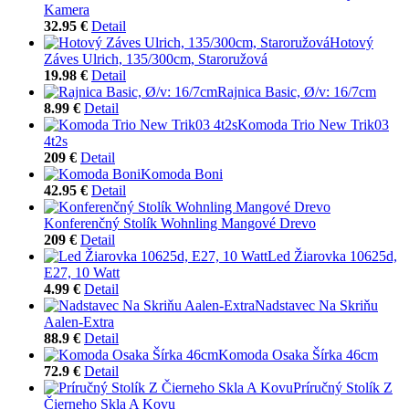
Kamera
32.95 €
Detail
Hotový
Záves Ulrich, 135/300cm, Staroružová
19.98 €
Detail
Rajnica Basic, Ø/v: 16/7cm
8.99 €
Detail
Komoda Trio New Trik03
4t2s
209 €
Detail
Komoda Boni
42.95 €
Detail
Konferenčný Stolík Wohnling Mangové Drevo
209 €
Detail
Led Žiarovka 10625d,
E27, 10 Watt
4.99 €
Detail
Nadstavec Na Skriňu
Aalen-Extra
88.9 €
Detail
Komoda Osaka Šírka 46cm
72.9 €
Detail
Príručný Stolík Z
Čierneho Skla A Kovu