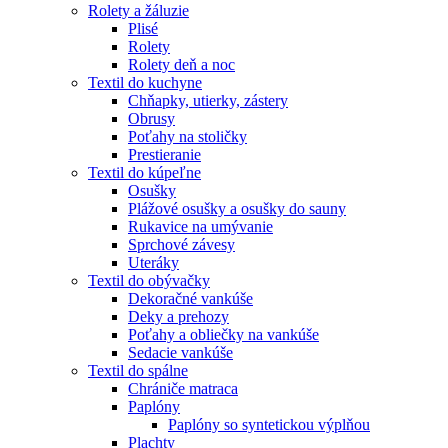
Rolety a žáluzie
Plisé
Rolety
Rolety deň a noc
Textil do kuchyne
Chňapky, utierky, zástery
Obrusy
Poťahy na stoličky
Prestieranie
Textil do kúpeľne
Osušky
Plážové osušky a osušky do sauny
Rukavice na umývanie
Sprchové závesy
Uteráky
Textil do obývačky
Dekoračné vankúše
Deky a prehozy
Poťahy a obliečky na vankúše
Sedacie vankúše
Textil do spálne
Chrániče matraca
Paplóny
Paplóny so syntetickou výplňou
Plachty