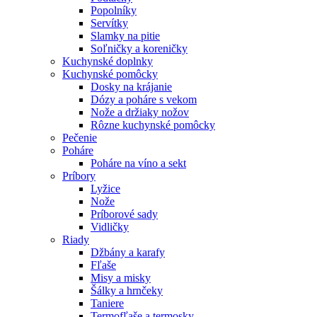
Popolníky
Servítky
Slamky na pitie
Soľničky a koreničky
Kuchynské doplnky
Kuchynské pomôcky
Dosky na krájanie
Dózy a poháre s vekom
Nože a držiaky nožov
Rôzne kuchynské pomôcky
Pečenie
Poháre
Poháre na víno a sekt
Príbory
Lyžice
Nože
Príborové sady
Vidličky
Riady
Džbány a karafy
Fľaše
Misy a misky
Šálky a hrnčeky
Taniere
Termofľaše a termosky