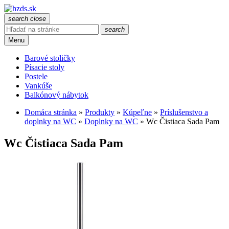
search
close
search
Menu
Barové stoličky
Písacie stoly
Postele
Vankúše
Balkónový nábytok
Domáca stránka
»
Produkty
»
Kúpeľne
»
Príslušenstvo a
doplnky na WC
»
Doplnky na WC
»
Wc Čistiaca Sada Pam
Wc Čistiaca Sada Pam