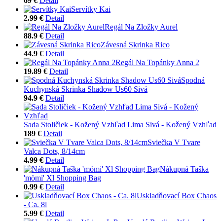
69 €
Detail
Servítky Kai
2.99 €
Detail
Regál Na Zložky Aurel
88.9 €
Detail
Závesná Skrinka Rico
44.9 €
Detail
Regál Na Topánky Anna 2
19.89 €
Detail
Spodná
Kuchynská Skrinka Shadow Us60 Sivá
94.9 €
Detail
Sada Stoličiek - Kožený Vzhľad Lima Sivá - Kožený Vzhľad
189 €
Detail
Sviečka V Tvare
Valca Dots, 8/14cm
4.99 €
Detail
Nákupná Taška
'mömi' Xl Shopping Bag
0.99 €
Detail
Uskladňovací Box Chaos
- Ca. 8l
5.99 €
Detail