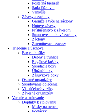
Posteľná bielizeň
Sada lôžkovín
Vankúše
Závesy a záclony
Garniže a tyče na záclony
Hotové závesy
Príslušenstvo k závesom
Strapcové a nitkové záclony
Záclony
Zatemňovacie závesy
Triedenie a úschova
Boxy a košíky
Debny a truhlice
Regálové košíky
Skladacie boxy
Úložné boxy
Zásuvkové boxy
Ostatné organizéry
Skladovanie oblečenia
Viacúčelové vozíky
Závesné organizéry
Varenie a stolovanie
Doplnky k stolovaniu
Misky na ovocie
Podtácky