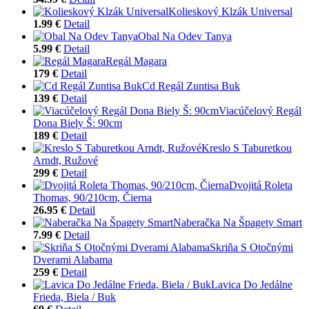
Kolieskový Klzák Universal
1.99 €
Detail
Obal Na Odev Tanya
5.99 €
Detail
Regál Magara
179 €
Detail
Cd Regál Zuntisa Buk
139 €
Detail
Viacúčelový Regál
Dona Biely Š: 90cm
189 €
Detail
Kreslo S Taburetkou
Arndt, Ružové
299 €
Detail
Dvojitá Roleta
Thomas, 90/210cm, Čierna
26.95 €
Detail
Naberačka Na Špagety Smart
7.99 €
Detail
Skriňa S Otočnými
Dverami Alabama
259 €
Detail
Lavica Do Jedálne
Frieda, Biela / Buk