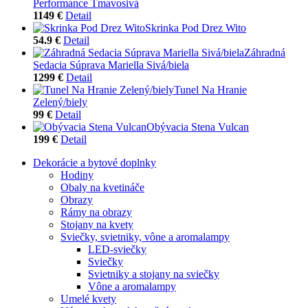
Performance Tmavosivá
1149 €
Detail
Skrinka Pod Drez Wito
54.9 €
Detail
Záhradná
Sedacia Súprava Mariella Sivá/biela
1299 €
Detail
Tunel Na Hranie
Zelený/biely
99 €
Detail
Obývacia Stena Vulcan
199 €
Detail
Dekorácie a bytové doplnky
Hodiny
Obaly na kvetináče
Obrazy
Rámy na obrazy
Stojany na kvety
Sviečky, svietniky, vône a aromalampy
LED-sviečky
Sviečky
Svietniky a stojany na sviečky
Vône a aromalampy
Umelé kvety