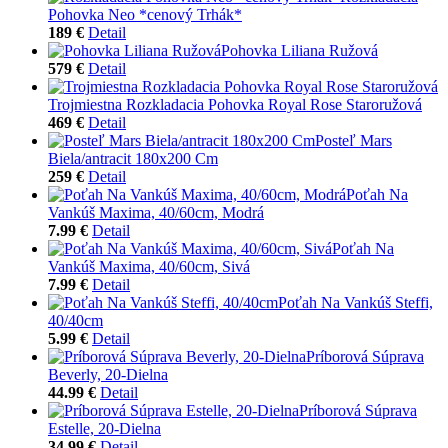
Pohovka Neo *cenový Trhák*
189 €
Detail
Pohovka Liliana Ružová
579 €
Detail
Trojmiestna Rozkladacia Pohovka Royal Rose Staroružová
469 €
Detail
Posteľ Mars
Biela/antracit 180x200 Cm
259 €
Detail
Poťah Na
Vankúš Maxima, 40/60cm, Modrá
7.99 €
Detail
Poťah Na
Vankúš Maxima, 40/60cm, Sivá
7.99 €
Detail
Poťah Na Vankúš Steffi,
40/40cm
5.99 €
Detail
Príborová Súprava
Beverly, 20-Dielna
44.99 €
Detail
Príborová Súprava
Estelle, 20-Dielna
34.99 €
Detail