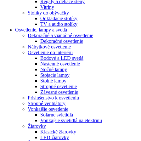
Regály a deliace steny
Vitríny
Stolíky do obývačky
Odkladacie stolíky
TV a audio stolíky
Osvetlenie, lampy a svetlá
Dekoračné a vianočné osvetlenie
Dekoračné osvetlenie
Nábytkové osvetlenie
Osvetlenie do interiéru
Bodové a LED svetlá
Nástenné osvetlenie
Nočné lampy
Stojacie lampy
Stolné lampy
Stropné osvetlenie
Závesné osvetlenie
Príslušenstvo k osvetleniu
Stropné ventilátory
Vonkajšie osvetlenie
Solárne svietidlá
Vonkajšie svietidlá na elektrinu
Žiarovky
Klasické žiarovky
LED žiarovky