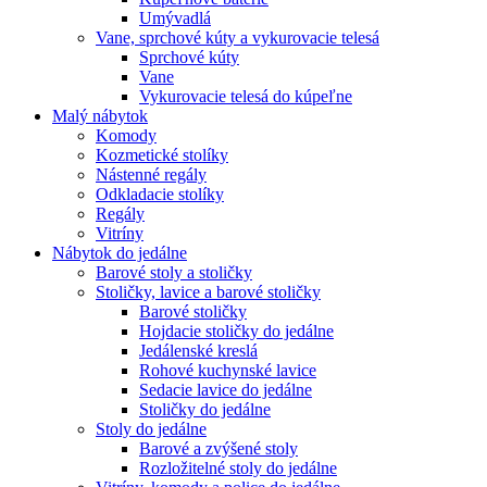
Umývadlá
Vane, sprchové kúty a vykurovacie telesá
Sprchové kúty
Vane
Vykurovacie telesá do kúpeľne
Malý nábytok
Komody
Kozmetické stolíky
Nástenné regály
Odkladacie stolíky
Regály
Vitríny
Nábytok do jedálne
Barové stoly a stoličky
Stoličky, lavice a barové stoličky
Barové stoličky
Hojdacie stoličky do jedálne
Jedálenské kreslá
Rohové kuchynské lavice
Sedacie lavice do jedálne
Stoličky do jedálne
Stoly do jedálne
Barové a zvýšené stoly
Rozložitelné stoly do jedálne