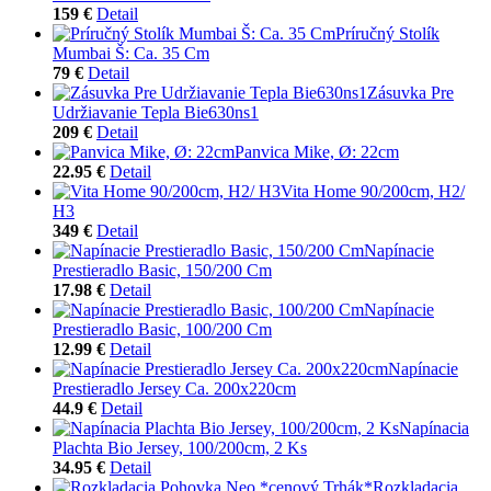
159 €
Detail
Príručný Stolík
Mumbai Š: Ca. 35 Cm
79 €
Detail
Zásuvka Pre
Udržiavanie Tepla Bie630ns1
209 €
Detail
Panvica Mike, Ø: 22cm
22.95 €
Detail
Vita Home 90/200cm, H2/
H3
349 €
Detail
Napínacie
Prestieradlo Basic, 150/200 Cm
17.98 €
Detail
Napínacie
Prestieradlo Basic, 100/200 Cm
12.99 €
Detail
Napínacie
Prestieradlo Jersey Ca. 200x220cm
44.9 €
Detail
Napínacia
Plachta Bio Jersey, 100/200cm, 2 Ks
34.95 €
Detail
Rozkladacia