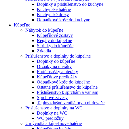
Doplnky a príslušenstvo do kuchyne
Kuchynské batérie
Kuchynské drezy
Odpadkové koše do kuchyne
Kúpeľne
Nábytok do kúpeľne
Kúpeľňové zostavy
Regály do kúpeľne
Skrinky do kúpeľňe
Zrkadlá
Príslušenstvo a doplnky do kúpeľne
Doplnky do kúpeľne
Držiaky na uteráky
Froté osušky a uteráky
Kúpeľňové predložky
Odpadkové koše do kúpeľne
Ostatné príslušenstvo do kúpeľne
Príslušenstvo k sprchám a vaniam
Sprchové závesy
Teplovzdušné ventilátory a ohrievače
Príslušenstvo a doplnky na WC
Doplnky na WC
WC predložky
Umývadlá a kúpeľňové batérie
Kúpeľňové batérie