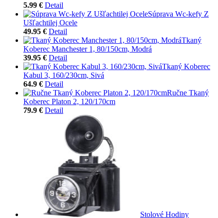
5.99 €
Detail
Súprava Wc-kefy Z
Ušľachtilej Ocele
49.95 €
Detail
Tkaný
Koberec Manchester 1, 80/150cm, Modrá
39.95 €
Detail
Tkaný Koberec
Kabul 3, 160/230cm, Sivá
64.9 €
Detail
Ručne Tkaný
Koberec Platon 2, 120/170cm
79.9 €
Detail
Stolové Hodiny