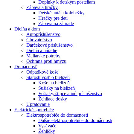
Doplnky k detským posteliam
Zábava a hračky
Detské autá a kolobežky
Hračky pre deti
Zábava na záhrade
Dielňa a dom
Autopríslušenstvo
Chovateľstvo
Darčekové príslušenstvo
Dielňa a náradie
Maliarske potreby
Ochrana proti hmyzu
Domácnosť
Odpadkové koše
Starostlivosť o bielizeň
Koše na bielizeň
Sušiaky na bielizeň
Vešiaky, štipce a iné príslušenstvo
Žehliace dosky
Upratovanie
Elektrické spotrebiče
Elektrospotrebiče do domácnosti
Dalšie elektrospotrebiče do domácnosti
Vysávače
Žehličky