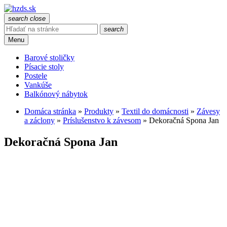
search
close
search
Menu
Barové stoličky
Písacie stoly
Postele
Vankúše
Balkónový nábytok
Domáca stránka
»
Produkty
»
Textil do domácnosti
»
Závesy
a záclony
»
Príslušenstvo k závesom
»
Dekoračná Spona Jan
Dekoračná Spona Jan