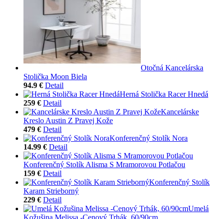
Otočná Kancelárska
Stolička Moon Biela
94.9 €
Detail
Herná Stolička Racer Hnedá
259 €
Detail
Kancelárske
Kreslo Austin Z Pravej Kože
479 €
Detail
Konferenčný Stolík Nora
14.99 €
Detail
Konferenčný Stolík Alisma S Mramorovou Potlačou
159 €
Detail
Konferenčný Stolík
Karam Strieborný
229 €
Detail
Umelá
Kožušina Melissa -Cenový Trhák, 60/90cm