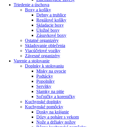
Triedenie a úschova
Boxy a košíky
Debny a truhlice
Regálové košíky
Skladacie boxy
Úložné boxy
Zásuvkové boxy
Ostatné organizéry
Skladovanie oblečenia
Viacúčelové vozíky
Závesné organizéry
Varenie a stolovanie
Doplnky k stolovaniu
Misky na ovocie
Podtácky
Popolníky
Servítky
Slamky na pitie
Soľničky a koreničky
Kuchynské doplnky
Kuchynské pomôcky
Dosky na krájanie
Dózy a poháre s vekom
Nože a držiaky nožov