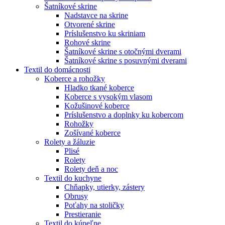
Šatníkové skrine
Nadstavce na skrine
Otvorené skrine
Príslušenstvo ku skriniam
Rohové skrine
Šatníkové skrine s otočnými dverami
Šatníkové skrine s posuvnými dverami
Textil do domácnosti
Koberce a rohožky
Hladko tkané koberce
Koberce s vysokým vlasom
Kožušinové koberce
Príslušenstvo a doplnky ku kobercom
Rohožky
Zošívané koberce
Rolety a žáluzie
Plisé
Rolety
Rolety deň a noc
Textil do kuchyne
Chňapky, utierky, zástery
Obrusy
Poťahy na stoličky
Prestieranie
Textil do kúpeľne