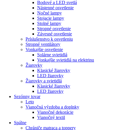
Bodové a LED svetlá
Nástenné osvetlenie
Nočné lampy
Stojacie lampy
Stolné lampy
Stropné osvetlenie
Závesné osvetlenie
Príslušenstvo k osvetleniu
Stropné ventilátory
Vonkajšie osvetlenie
Solárne svietidlá
Vonkajšie svietidlá na elektrinu
Žiarovky
Klasické žiarovky
LED žiarovky
Žiarovky a svietidlá
Klasické žiarovky
LED žiarovky
Sezónny tovar
Leto
Vianočná výzdoba a doplnky
Vianočné dekorácie
Vianočný textil
Spálne
Chrániče matraca a toppery