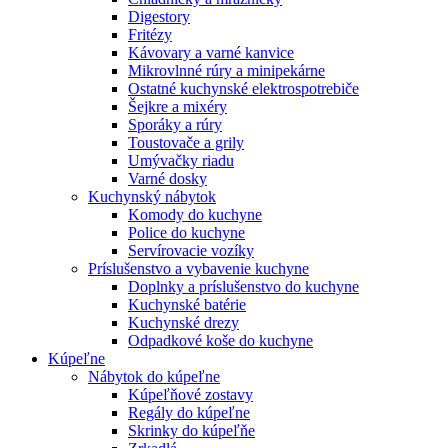
Digestory
Fritézy
Kávovary a varné kanvice
Mikrovlnné rúry a minipekárne
Ostatné kuchynské elektrospotrebiče
Šejkre a mixéry
Sporáky a rúry
Toustovače a grily
Umývačky riadu
Varné dosky
Kuchynský nábytok
Komody do kuchyne
Police do kuchyne
Servírovacie vozíky
Príslušenstvo a vybavenie kuchyne
Doplnky a príslušenstvo do kuchyne
Kuchynské batérie
Kuchynské drezy
Odpadkové koše do kuchyne
Kúpeľne
Nábytok do kúpeľne
Kúpeľňové zostavy
Regály do kúpeľne
Skrinky do kúpeľňe