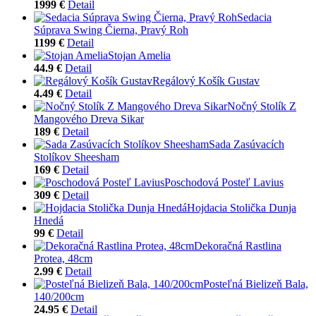
1999 €
Detail
Sedacia
Súprava Swing Čierna, Pravý Roh
1199 €
Detail
Stojan Amelia
44.9 €
Detail
Regálový Košík Gustav
4.49 €
Detail
Nočný Stolík Z
Mangového Dreva Sikar
189 €
Detail
Sada Zasúvacích
Stolíkov Sheesham
169 €
Detail
Poschodová Posteľ Lavius
309 €
Detail
Hojdacia Stolička Dunja
Hnedá
99 €
Detail
Dekoračná Rastlina
Protea, 48cm
2.99 €
Detail
Posteľná Bielizeň Bala,
140/200cm
24.95 €
Detail