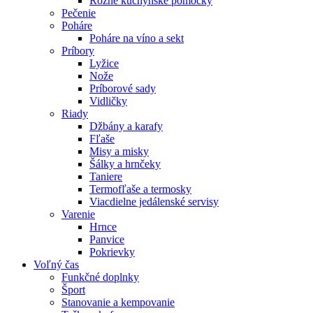
Rôzne kuchynské pomôcky
Pečenie
Poháre
Poháre na víno a sekt
Príbory
Lyžice
Nože
Príborové sady
Vidličky
Riady
Džbány a karafy
Fľaše
Misy a misky
Šálky a hrnčeky
Taniere
Termofľaše a termosky
Viacdielne jedálenské servisy
Varenie
Hrnce
Panvice
Pokrievky
Voľný čas
Funkčné doplnky
Šport
Stanovanie a kempovanie