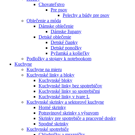
Chovateľstvo
Pre psov
Pelechy a búdy pre psov
Oblečenie a móda
Dámske oblečenie
Dámske župany
Detské oblečenie
Detské čiapky
Detské ponožky
Pyžamká a košieľky
Podložky a stojany k notebookom
Kuchyne
Kuchyne na mieru
Kuchynské linky a bloky
Kuchynské bloky
Kuchynské linky bez spotrebičov
Kuchynské linky so spotrebičmi
Kuchynské linky v tvare L
Kuchynské skrinky a sektorové kuchyne
Horné skrinky
Potravinové skrinky s výsuvom
Skrinky pre spotrebiče a pracovné dosky
Spodné skrinky
Kuchynské spotrebiče
Chladničky a mrazničky