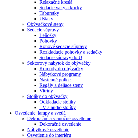
Relaxačné kreslá
Sedacie vaky a kocky
Taburetky
Ušiaky
Obývačkové steny
Sedacie súpravy
Leňošky
Pohovky
Rohové sedacie súpravy
Rozkladacie pohovky a sedačky
Sedacie súpravy do U
Sektorový nábytok do obývačky
Komody do obývačky
Nábytkové programy
Nástenné police
Regály a deliace steny
Vitríny
Stolíky do obývačky
Odkladacie stolíky
TV a audio stolíky
Osvetlenie, lampy a svetlá
Dekoračné a vianočné osvetlenie
Dekoračné osvetlenie
Nábytkové osvetlenie
Osvetlenie do interiéru