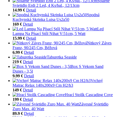
Solárne
Svietidlo Erdi 2 Led, 4 Ks/bal., 12/13cm
14.99 €
Detail
Spodná
Kuchynská Skrinka Luisa Us2a50
169 €
Detail
Led
Lampa Na Písací Stôl Nihat V:51cm, 5 Watt
15.99 €
Detail
Nitkový Záves
Franz, 90/245 Cm, Béžová
6.99 €
Detail
Taburetka Seaside
219 €
Detail
Box S Vekom Sand
Dunes - 3,5l
9.99 €
Detail
Vrchný
Matrac Relax 140x200x9 Cm H2/h3
149 €
Detail
Hrací Stolík Cascading Cove
199 €
Detail
Závesné Svietidlo
Zuro Max. 40 Watt
89.9 €
Detail