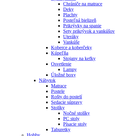
Chrániče na matrace
Deky
Plachty
Posteľná bielizeň
Prikrývky na spanie
Sety prikrývok a vankúšov
Uteráky
Vankúše
Koberce a koberčeky
Kúpeľňa
Stojany na kefky
Osvetlenie
Lampy
Úložné boxy
Nábytok
Matrace
Postele
Rošty do postelí
Sedacie súpravy
Stolíky
Nočné stolíky
PC stoly
Písacie stoly
Taburetky
Hobby