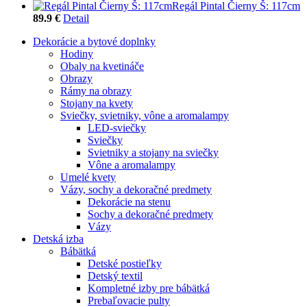
Regál Pintal Čierny Š: 117cm
89.9 €
Detail
Dekorácie a bytové doplnky
Hodiny
Obaly na kvetináče
Obrazy
Rámy na obrazy
Stojany na kvety
Sviečky, svietniky, vône a aromalampy
LED-sviečky
Sviečky
Svietniky a stojany na sviečky
Vône a aromalampy
Umelé kvety
Vázy, sochy a dekoračné predmety
Dekorácie na stenu
Sochy a dekoračné predmety
Vázy
Detská izba
Bábätká
Detské postieľky
Detský textil
Kompletné izby pre bábätká
Prebaľovacie pulty