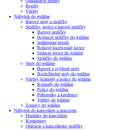
Odkladacie stolíky
Regály
Vitríny
Nábytok do jedálne
Barové stoly a stoličky
Stoličky, lavice a barové stoličky
Barové stoličky
Hojdacie stoličky do jedálne
Jedálenské kreslá
Rohové kuchynské lavice
Sedacie lavice do jedálne
Stoličky do jedálne
Stoly do jedálne
Barové a zvýšené stoly
Rozložitelné stoly do jedálne
Vitríny, komody a police do jedálne
Komody do jedálne
Police do jedálne
Príborníky a kredence
Vitríny do jedálne
Zostavy do jedálne
Nábytok do kancelárie a pracovne
Doplnky do kancelárie
Kontajnery
Otáčacie a kancelárske stoličky