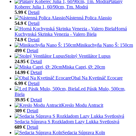
Plátaný
Koberec Julia 1, 60/90cm, Tm. Modrá
5.99 €
Detail
Nástenná Polica Alassio
54.9 €
Detail
Horná
Kuchynská Skrinka Venezia - Valero Biela
74.9 €
Detail
Minikuchyňa Nano Š: 150cm
499 €
Detail
Stolný Ventilátor Lupus
24.95 €
Detail
Miska Capri, Ø: 20cm
14.99 €
Detail
Obal Na Kvetináč Ecocare
6.99 €
Detail
Led Pásik Mulo, 500cm,
Biela
39.95 €
Detail
Kreslo Modu Antracit
309 €
Detail
Sedacia Súprava S Rozkladom Lazy Lukka Svetlosivá
689 €
Detail
Sedacia Súprava Koln