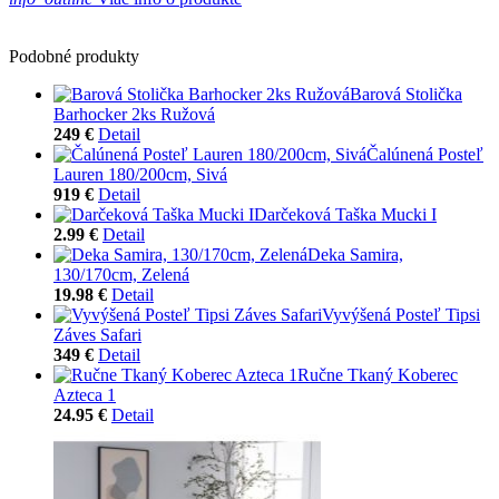
Podobné produkty
Barová Stolička
Barhocker 2ks Ružová
249 €
Detail
Čalúnená Posteľ
Lauren 180/200cm, Sivá
919 €
Detail
Darčeková Taška Mucki I
2.99 €
Detail
Deka Samira,
130/170cm, Zelená
19.98 €
Detail
Vyvýšená Posteľ Tipsi
Záves Safari
349 €
Detail
Ručne Tkaný Koberec
Azteca 1
24.95 €
Detail