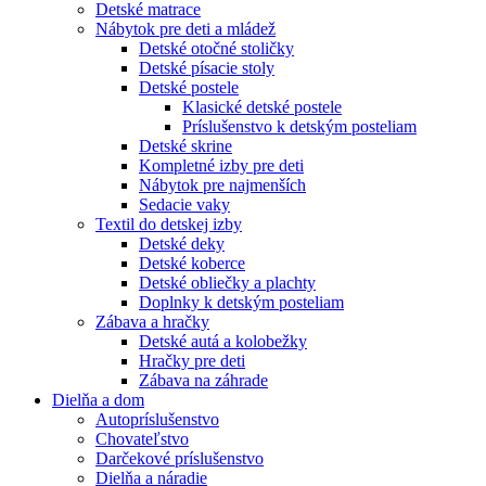
Detské matrace
Nábytok pre deti a mládež
Detské otočné stoličky
Detské písacie stoly
Detské postele
Klasické detské postele
Príslušenstvo k detským posteliam
Detské skrine
Kompletné izby pre deti
Nábytok pre najmenších
Sedacie vaky
Textil do detskej izby
Detské deky
Detské koberce
Detské obliečky a plachty
Doplnky k detským posteliam
Zábava a hračky
Detské autá a kolobežky
Hračky pre deti
Zábava na záhrade
Dielňa a dom
Autopríslušenstvo
Chovateľstvo
Darčekové príslušenstvo
Dielňa a náradie