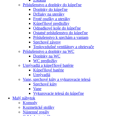
Zrkadlá
Príslušenstvo a doplnky do kúpeľne
Doplnky do kúpeľne
Držiaky na uteráky
Froté osušky a uteráky
Kúpeľňové predložky
Odpadkové koše do kúpeľne
Ostatné príslušenstvo do kúpeľne
Príslušenstvo k sprchám a vaniam
Sprchové závesy
Teplovzdušné ventilátory a ohrievače
Príslušenstvo a doplnky na WC
Doplnky na WC
WC predložky
Umývadlá a kúpeľňové batérie
Kúpeľňové batérie
Umývadlá
Vane, sprchové kúty a vykurovacie telesá
Sprchové kúty
Vane
Vykurovacie telesá do kúpeľne
Malý nábytok
Komody
Kozmetické stolíky
Nástenné regály