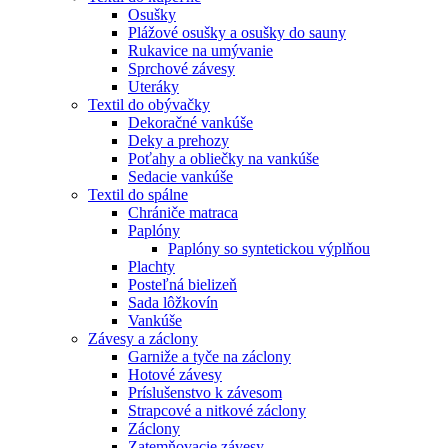
Osušky
Plážové osušky a osušky do sauny
Rukavice na umývanie
Sprchové závesy
Uteráky
Textil do obývačky
Dekoračné vankúše
Deky a prehozy
Poťahy a obliečky na vankúše
Sedacie vankúše
Textil do spálne
Chrániče matraca
Paplóny
Paplóny so syntetickou výplňou
Plachty
Posteľná bielizeň
Sada lôžkovín
Vankúše
Závesy a záclony
Garniže a tyče na záclony
Hotové závesy
Príslušenstvo k závesom
Strapcové a nitkové záclony
Záclony
Zatemňovacie závesy