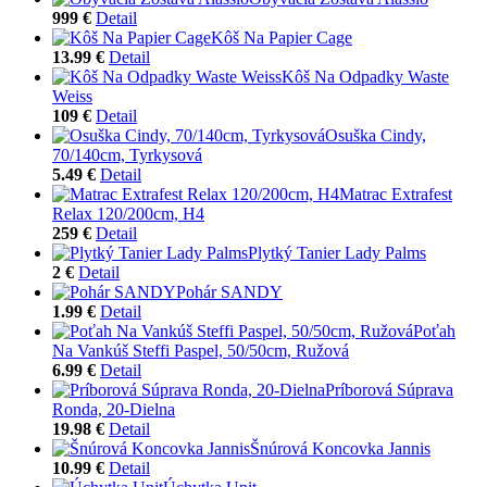
999 €
Detail
Kôš Na Papier Cage
13.99 €
Detail
Kôš Na Odpadky Waste
Weiss
109 €
Detail
Osuška Cindy,
70/140cm, Tyrkysová
5.49 €
Detail
Matrac Extrafest
Relax 120/200cm, H4
259 €
Detail
Plytký Tanier Lady Palms
2 €
Detail
Pohár SANDY
1.99 €
Detail
Poťah
Na Vankúš Steffi Paspel, 50/50cm, Ružová
6.99 €
Detail
Príborová Súprava
Ronda, 20-Dielna
19.98 €
Detail
Šnúrová Koncovka Jannis
10.99 €
Detail