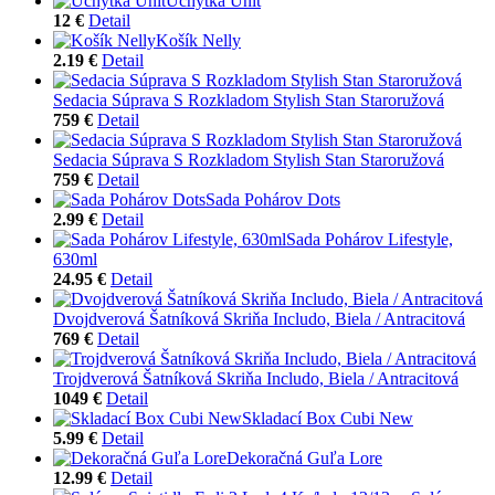
Úchytka Unit
12 €
Detail
Košík Nelly
2.19 €
Detail
Sedacia Súprava S Rozkladom Stylish Stan Staroružová
759 €
Detail
Sedacia Súprava S Rozkladom Stylish Stan Staroružová
759 €
Detail
Sada Pohárov Dots
2.99 €
Detail
Sada Pohárov Lifestyle,
630ml
24.95 €
Detail
Dvojdverová Šatníková Skriňa Includo, Biela / Antracitová
769 €
Detail
Trojdverová Šatníková Skriňa Includo, Biela / Antracitová
1049 €
Detail
Skladací Box Cubi New
5.99 €
Detail
Dekoračná Guľa Lore
12.99 €
Detail