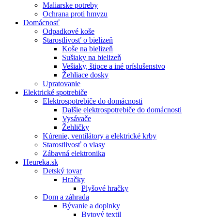
Maliarske potreby
Ochrana proti hmyzu
Domácnosť
Odpadkové koše
Starostlivosť o bielizeň
Koše na bielizeň
Sušiaky na bielizeň
Vešiaky, štipce a iné príslušenstvo
Žehliace dosky
Upratovanie
Elektrické spotrebiče
Elektrospotrebiče do domácnosti
Dalšie elektrospotrebiče do domácnosti
Vysávače
Žehličky
Kúrenie, ventilátory a elektrické krby
Starostlivosť o vlasy
Zábavná elektronika
Heureka.sk
Detský tovar
Hračky
Plyšové hračky
Dom a záhrada
Bývanie a doplnky
Bytový textil