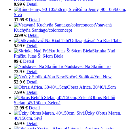
9.99 €
Detail
Rúno Jenny, 90-105/60cm,
Sivá
37.95 €
Detail
Vstavaná
Kuchyňa Santiago/colorconcept
2299 €
Detail
Odkvapkávač Na Riad 'fabi'
5.99 €
Detail
Skrinka Nad
Práčku Jutas Š: 64cm Biela
99 €
Detail
Nadstavec Na Skriňu Tio
72.9 €
Detail
Nočný Stolík 4-You New
52.9 €
Detail
Obraz Africa, 30/40/1,5cm
7.99 €
Detail
Obrus Behúň
Stefan, 45/150cm, Zelená
12.99 €
Detail
Úzky Obrus Maren,
40/150cm, Sivá
4.99 €
Detail
Obývacia Zostava Alassio