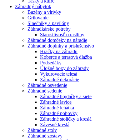
Tašky a kufre
Záhradný nábytok
Bazény a vírivky
Grilovanie
Slnečníky a pavilóny
Záhradkárske potreby
Starostlivosť o rastliny
Záhradné domčeky na náradie
Záhradné doplnky a príslušenstvo
Hračky na záhradu
Koberce a terasová dlažba
Podsedáky
Úložné boxy do záhrady
Vykurovacie telesá
Záhradné dekorácie
Záhradné osvetlenie
Záhradné sedenie
Záhradné hojdačky a siete
Záhradné lavice
Záhradné lehátka
Záhradné pohovky
Záhradné stoličky a kreslá
Závesné kreslá
Záhradné stoly
Záhradné zostavy