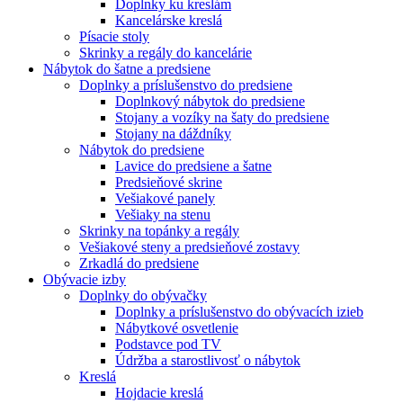
Doplnky ku kreslám
Kancelárske kreslá
Písacie stoly
Skrinky a regály do kancelárie
Nábytok do šatne a predsiene
Doplnky a príslušenstvo do predsiene
Doplnkový nábytok do predsiene
Stojany a vozíky na šaty do predsiene
Stojany na dáždníky
Nábytok do predsiene
Lavice do predsiene a šatne
Predsieňové skrine
Vešiakové panely
Vešiaky na stenu
Skrinky na topánky a regály
Vešiakové steny a predsieňové zostavy
Zrkadlá do predsiene
Obývacie izby
Doplnky do obývačky
Doplnky a príslušenstvo do obývacích izieb
Nábytkové osvetlenie
Podstavce pod TV
Údržba a starostlivosť o nábytok
Kreslá
Hojdacie kreslá