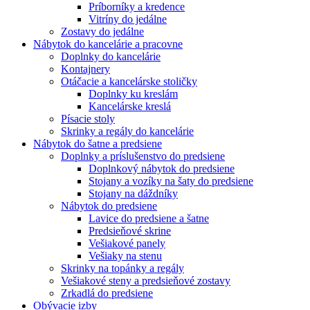
Príborníky a kredence
Vitríny do jedálne
Zostavy do jedálne
Nábytok do kancelárie a pracovne
Doplnky do kancelárie
Kontajnery
Otáčacie a kancelárske stoličky
Doplnky ku kreslám
Kancelárske kreslá
Písacie stoly
Skrinky a regály do kancelárie
Nábytok do šatne a predsiene
Doplnky a príslušenstvo do predsiene
Doplnkový nábytok do predsiene
Stojany a vozíky na šaty do predsiene
Stojany na dáždníky
Nábytok do predsiene
Lavice do predsiene a šatne
Predsieňové skrine
Vešiakové panely
Vešiaky na stenu
Skrinky na topánky a regály
Vešiakové steny a predsieňové zostavy
Zrkadlá do predsiene
Obývacie izby