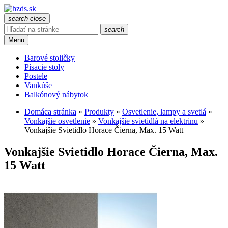
search
close
search
Menu
Barové stoličky
Písacie stoly
Postele
Vankúše
Balkónový nábytok
Domáca stránka
»
Produkty
»
Osvetlenie, lampy a svetlá
»
Vonkajšie osvetlenie
»
Vonkajšie svietidlá na elektrinu
»
Vonkajšie Svietidlo Horace Čierna, Max. 15 Watt
Vonkajšie Svietidlo Horace Čierna, Max.
15 Watt