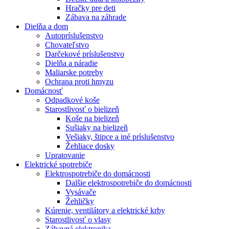
Hračky pre deti
Zábava na záhrade
Dielňa a dom
Autopríslušenstvo
Chovateľstvo
Darčekové príslušenstvo
Dielňa a náradie
Maliarske potreby
Ochrana proti hmyzu
Domácnosť
Odpadkové koše
Starostlivosť o bielizeň
Koše na bielizeň
Sušiaky na bielizeň
Vešiaky, štipce a iné príslušenstvo
Žehliace dosky
Upratovanie
Elektrické spotrebiče
Elektrospotrebiče do domácnosti
Dalšie elektrospotrebiče do domácnosti
Vysávače
Žehličky
Kúrenie, ventilátory a elektrické krby
Starostlivosť o vlasy
Zábavná elektronika