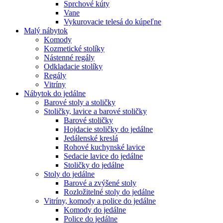
Sprchové kúty
Vane
Vykurovacie telesá do kúpeľne
Malý nábytok
Komody
Kozmetické stolíky
Nástenné regály
Odkladacie stolíky
Regály
Vitríny
Nábytok do jedálne
Barové stoly a stoličky
Stoličky, lavice a barové stoličky
Barové stoličky
Hojdacie stoličky do jedálne
Jedálenské kreslá
Rohové kuchynské lavice
Sedacie lavice do jedálne
Stoličky do jedálne
Stoly do jedálne
Barové a zvýšené stoly
Rozložitelné stoly do jedálne
Vitríny, komody a police do jedálne
Komody do jedálne
Police do jedálne