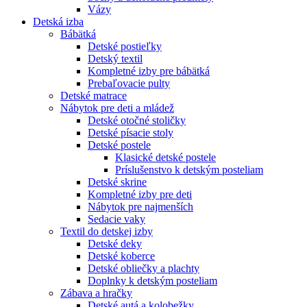
Vázy
Detská izba
Bábätká
Detské postieľky
Detský textil
Kompletné izby pre bábätká
Prebaľovacie pulty
Detské matrace
Nábytok pre deti a mládež
Detské otočné stoličky
Detské písacie stoly
Detské postele
Klasické detské postele
Príslušenstvo k detským posteliam
Detské skrine
Kompletné izby pre deti
Nábytok pre najmenších
Sedacie vaky
Textil do detskej izby
Detské deky
Detské koberce
Detské obliečky a plachty
Doplnky k detským posteliam
Zábava a hračky
Detské autá a kolobežky