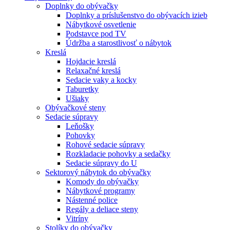
Doplnky do obývačky
Doplnky a príslušenstvo do obývacích izieb
Nábytkové osvetlenie
Podstavce pod TV
Údržba a starostlivosť o nábytok
Kreslá
Hojdacie kreslá
Relaxačné kreslá
Sedacie vaky a kocky
Taburetky
Ušiaky
Obývačkové steny
Sedacie súpravy
Leňošky
Pohovky
Rohové sedacie súpravy
Rozkladacie pohovky a sedačky
Sedacie súpravy do U
Sektorový nábytok do obývačky
Komody do obývačky
Nábytkové programy
Nástenné police
Regály a deliace steny
Vitríny
Stolíky do obývačky