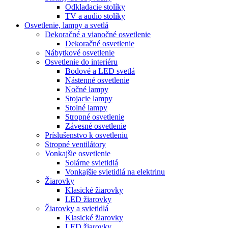
Odkladacie stolíky
TV a audio stolíky
Osvetlenie, lampy a svetlá
Dekoračné a vianočné osvetlenie
Dekoračné osvetlenie
Nábytkové osvetlenie
Osvetlenie do interiéru
Bodové a LED svetlá
Nástenné osvetlenie
Nočné lampy
Stojacie lampy
Stolné lampy
Stropné osvetlenie
Závesné osvetlenie
Príslušenstvo k osvetleniu
Stropné ventilátory
Vonkajšie osvetlenie
Solárne svietidlá
Vonkajšie svietidlá na elektrinu
Žiarovky
Klasické žiarovky
LED žiarovky
Žiarovky a svietidlá
Klasické žiarovky
LED žiarovky