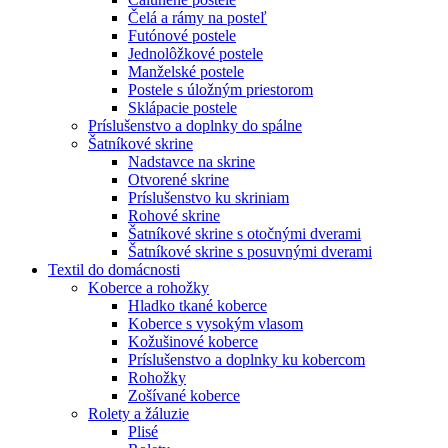
Čelá a rámy na posteľ
Futónové postele
Jednolôžkové postele
Manželské postele
Postele s úložným priestorom
Sklápacie postele
Príslušenstvo a doplnky do spálne
Šatníkové skrine
Nadstavce na skrine
Otvorené skrine
Príslušenstvo ku skriniam
Rohové skrine
Šatníkové skrine s otočnými dverami
Šatníkové skrine s posuvnými dverami
Textil do domácnosti
Koberce a rohožky
Hladko tkané koberce
Koberce s vysokým vlasom
Kožušinové koberce
Príslušenstvo a doplnky ku kobercom
Rohožky
Zošívané koberce
Rolety a žáluzie
Plisé