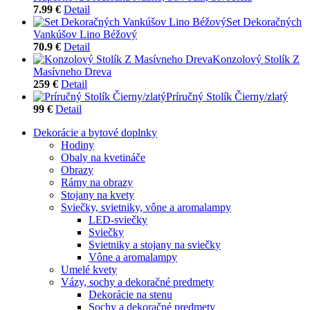
7.99 €
Detail
Set Dekoračných
Vankúšov Lino Béžový
70.9 €
Detail
Konzolový Stolík Z
Masívneho Dreva
259 €
Detail
Príručný Stolík Čierny/zlatý
99 €
Detail
Dekorácie a bytové doplnky
Hodiny
Obaly na kvetináče
Obrazy
Rámy na obrazy
Stojany na kvety
Sviečky, svietniky, vône a aromalampy
LED-sviečky
Sviečky
Svietniky a stojany na sviečky
Vône a aromalampy
Umelé kvety
Vázy, sochy a dekoračné predmety
Dekorácie na stenu
Sochy a dekoračné predmety