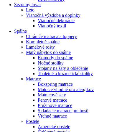
Sezónny tovar
Leto
Vianočná výzdoba a doplnky
Vianočné dekorácie
Vianočný textil
Spálne
Chrániče matraca a toppery
Kompletné spálne
Lamelové rošty
Malý nábytok do spálne
Komody do spálne
Nočné stolíky
Stojany na šaty a oblečenie
Toaletné a kozmetické stolíky
Matrace
Boxspring matrace
Matrace vhodné pro alergikov
Matracové sety
Penové matrace
Pružinové matrace
Skladacie matrace pre hostí
Vrchné matrace
Postele
Americké postele
Čalúnené postele