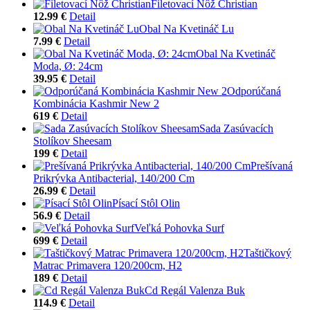
Filetovací Nôž Christian
12.99 €
Detail
Obal Na Kvetináč Lu
7.99 €
Detail
Obal Na Kvetináč
Moda, Ø: 24cm
39.95 €
Detail
Odporúčaná
Kombinácia Kashmir New 2
619 €
Detail
Sada Zasúvacích
Stolíkov Sheesam
199 €
Detail
Prešívaná
Prikrývka Antibacterial, 140/200 Cm
26.99 €
Detail
Písací Stôl Olin
56.9 €
Detail
Veľká Pohovka Surf
699 €
Detail
Taštičkový
Matrac Primavera 120/200cm, H2
189 €
Detail
Cd Regál Valenza Buk
114.9 €
Detail