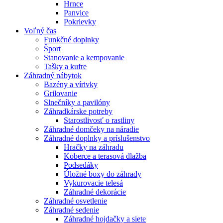
Hrnce
Panvice
Pokrievky
Voľný čas
Funkčné doplnky
Šport
Stanovanie a kempovanie
Tašky a kufre
Záhradný nábytok
Bazény a vírivky
Grilovanie
Slnečníky a pavilóny
Záhradkárske potreby
Starostlivosť o rastliny
Záhradné domčeky na náradie
Záhradné doplnky a príslušenstvo
Hračky na záhradu
Koberce a terasová dlažba
Podsedáky
Úložné boxy do záhrady
Vykurovacie telesá
Záhradné dekorácie
Záhradné osvetlenie
Záhradné sedenie
Záhradné hojdačky a siete