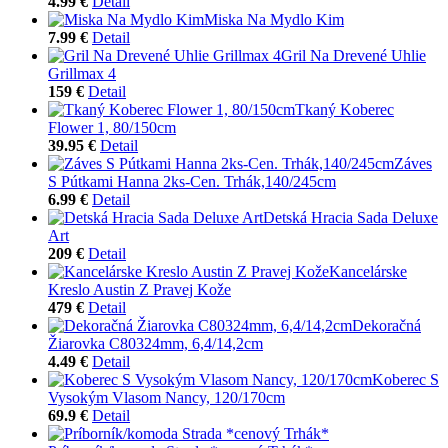
4.99 €
Detail
Miska Na Mydlo Kim
7.99 €
Detail
Gril Na Drevené Uhlie
Grillmax 4
159 €
Detail
Tkaný Koberec
Flower 1, 80/150cm
39.95 €
Detail
Záves
S Pútkami Hanna 2ks-Cen. Trhák,140/245cm
6.99 €
Detail
Detská Hracia Sada Deluxe
Art
209 €
Detail
Kancelárske
Kreslo Austin Z Pravej Kože
479 €
Detail
Dekoračná
Žiarovka C80324mm, 6,4/14,2cm
4.49 €
Detail
Koberec S
Vysokým Vlasom Nancy, 120/170cm
69.9 €
Detail