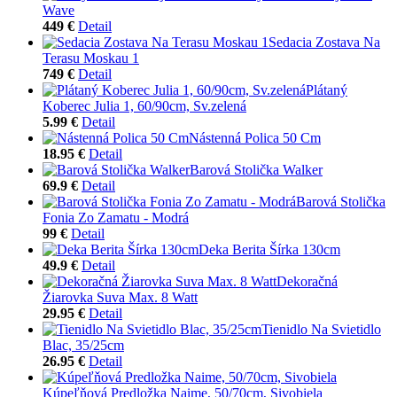
Wave
449 €
Detail
Sedacia Zostava Na
Terasu Moskau 1
749 €
Detail
Plátaný
Koberec Julia 1, 60/90cm, Sv.zelená
5.99 €
Detail
Nástenná Polica 50 Cm
18.95 €
Detail
Barová Stolička Walker
69.9 €
Detail
Barová Stolička
Fonia Zo Zamatu - Modrá
99 €
Detail
Deka Berita Šírka 130cm
49.9 €
Detail
Dekoračná
Žiarovka Suva Max. 8 Watt
29.95 €
Detail
Tienidlo Na Svietidlo
Blac, 35/25cm
26.95 €
Detail
Kúpeľňová Predložka Naime, 50/70cm, Sivobiela