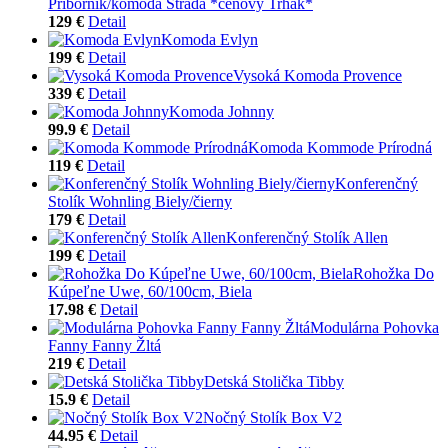
Príborník/komoda Strada *cenový Trhák*
129 €
Detail
Komoda Evlyn
199 €
Detail
Vysoká Komoda Provence
339 €
Detail
Komoda Johnny
99.9 €
Detail
Komoda Kommode Prírodná
119 €
Detail
Konferenčný
Stolík Wohnling Biely/čierny
179 €
Detail
Konferenčný Stolík Allen
199 €
Detail
Rohožka Do
Kúpeľne Uwe, 60/100cm, Biela
17.98 €
Detail
Modulárna Pohovka
Fanny Fanny Žltá
219 €
Detail
Detská Stolička Tibby
15.9 €
Detail
Nočný Stolík Box V2
44.95 €
Detail