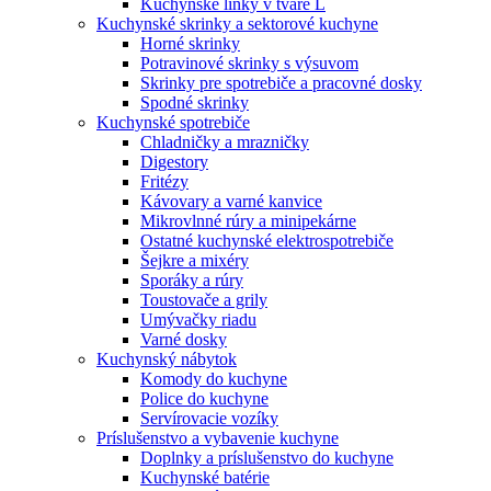
Kuchynské linky v tvare L
Kuchynské skrinky a sektorové kuchyne
Horné skrinky
Potravinové skrinky s výsuvom
Skrinky pre spotrebiče a pracovné dosky
Spodné skrinky
Kuchynské spotrebiče
Chladničky a mrazničky
Digestory
Fritézy
Kávovary a varné kanvice
Mikrovlnné rúry a minipekárne
Ostatné kuchynské elektrospotrebiče
Šejkre a mixéry
Sporáky a rúry
Toustovače a grily
Umývačky riadu
Varné dosky
Kuchynský nábytok
Komody do kuchyne
Police do kuchyne
Servírovacie vozíky
Príslušenstvo a vybavenie kuchyne
Doplnky a príslušenstvo do kuchyne
Kuchynské batérie