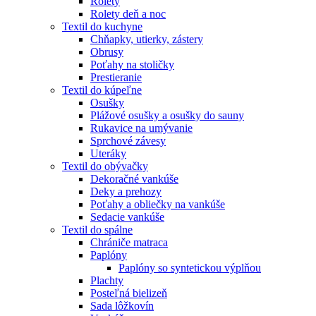
Rolety
Rolety deň a noc
Textil do kuchyne
Chňapky, utierky, zástery
Obrusy
Poťahy na stoličky
Prestieranie
Textil do kúpeľne
Osušky
Plážové osušky a osušky do sauny
Rukavice na umývanie
Sprchové závesy
Uteráky
Textil do obývačky
Dekoračné vankúše
Deky a prehozy
Poťahy a obliečky na vankúše
Sedacie vankúše
Textil do spálne
Chrániče matraca
Paplóny
Paplóny so syntetickou výplňou
Plachty
Posteľná bielizeň
Sada lôžkovín