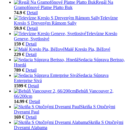
Regál Na
Gramofónové Platne Platto Buk
74.9 €
Detail
Televízne
Kreslo S Dreveným Rámom Sally
59.9 €
Detail
Televízne Kreslo
Geneve, Svetlosivé
159 €
Detail
Malé Kreslo Pia, Béžové
229 €
Detail
Sedacia Súprava Berisso,
Hnedá
789 €
Detail
Sedacia Súprava
Enterprise Sivá
1599 €
Detail
Behúň Vancouver 2,
66/200cm
14.99 €
Detail
Skriňa S Otočnými
Dverami Paul
169 €
Detail
Skriňa S Otočnými
Dverami Alabama