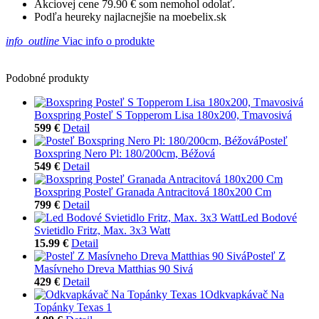
Akciovej cene 79.90 € som nemohol odolať.
Podľa heureky najlacnejšie na moebelix.sk
info_outline
Viac info o produkte
Podobné produkty
Boxspring Posteľ S Topperom Lisa 180x200, Tmavosivá
599 €
Detail
Posteľ
Boxspring Nero Pl: 180/200cm, Béžová
549 €
Detail
Boxspring Posteľ Granada Antracitová 180x200 Cm
799 €
Detail
Led Bodové
Svietidlo Fritz, Max. 3x3 Watt
15.99 €
Detail
Posteľ Z
Masívneho Dreva Matthias 90 Sivá
429 €
Detail
Odkvapkávač Na
Topánky Texas 1