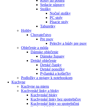
Rošty do postelí
Sedacie súpravy
Stolíky
Nočné stolíky
PC stoly
Písacie stoly
Taburetky
Hobby
Chovateľstvo
Pre psov
Pelechy a búdy pre psov
Oblečenie a móda
Dámske oblečenie
Dámske župany
Detské oblečenie
Detské čiapky
Detské ponožky
Pyžamká a košieľky
Podložky a stojany k notebookom
Kuchyne
Kuchyne na mieru
Kuchynské linky a bloky
Kuchynské bloky
Kuchynské linky bez spotrebičov
Kuchynské linky so spotrebičmi