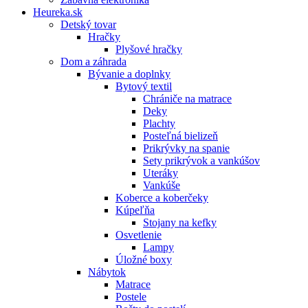
Heureka.sk
Detský tovar
Hračky
Plyšové hračky
Dom a záhrada
Bývanie a doplnky
Bytový textil
Chrániče na matrace
Deky
Plachty
Posteľná bielizeň
Prikrývky na spanie
Sety prikrývok a vankúšov
Uteráky
Vankúše
Koberce a koberčeky
Kúpeľňa
Stojany na kefky
Osvetlenie
Lampy
Úložné boxy
Nábytok
Matrace
Postele