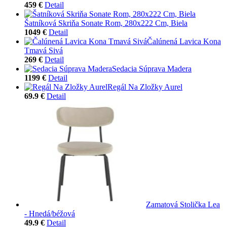
459 €
Detail
Šatníková Skriňa Sonate Rom, 280x222 Cm, Biela
1049 €
Detail
Čalúnená Lavica Kona
Tmavá Sivá
269 €
Detail
Sedacia Súprava Madera
1199 €
Detail
Regál Na Zložky Aurel
69.9 €
Detail
Zamatová Stolička Lea
- Hnedá/béžová
49.9 €
Detail