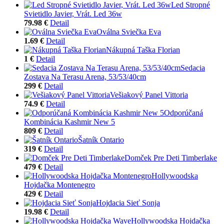
Led Stropné
Svietidlo Javier, Vrát. Led 36w
79.98 €
Detail
Oválna Sviečka Eva
1.69 €
Detail
Nákupná Taška Florian
1 €
Detail
Sedacia
Zostava Na Terasu Arena, 53/53/40cm
299 €
Detail
Vešiakový Panel Vittoria
74.9 €
Detail
Odporúčaná
Kombinácia Kashmir New 5
809 €
Detail
Šatník Ontario
319 €
Detail
Domček Pre Deti Timberlake
479 €
Detail
Hollywoodska
Hojdačka Montenegro
429 €
Detail
Hojdacia Sieť Sonja
19.98 €
Detail
Hollywoodska Hojdačka