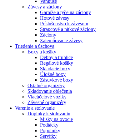
Vankúše
Závesy a záclony
Garniže a tyče na záclony
Hotové závesy
Príslušenstvo k závesom
Strapcové a nitkové záclony
Záclony
Zatemňovacie závesy
Triedenie a úschova
Boxy a košíky
Debny a truhlice
Regálové košíky
Skladacie boxy
Úložné boxy
Zásuvkové boxy
Ostatné organizéry
Skladovanie oblečenia
Viacúčelové vozíky
Závesné organizéry
Varenie a stolovanie
Doplnky k stolovaniu
Misky na ovocie
Podtácky
Popolníky
Servítky