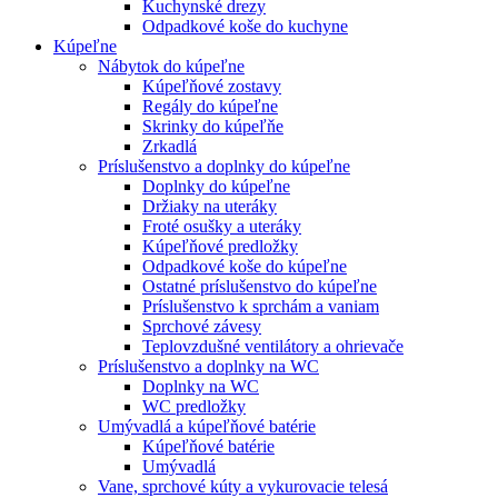
Kuchynské drezy
Odpadkové koše do kuchyne
Kúpeľne
Nábytok do kúpeľne
Kúpeľňové zostavy
Regály do kúpeľne
Skrinky do kúpeľňe
Zrkadlá
Príslušenstvo a doplnky do kúpeľne
Doplnky do kúpeľne
Držiaky na uteráky
Froté osušky a uteráky
Kúpeľňové predložky
Odpadkové koše do kúpeľne
Ostatné príslušenstvo do kúpeľne
Príslušenstvo k sprchám a vaniam
Sprchové závesy
Teplovzdušné ventilátory a ohrievače
Príslušenstvo a doplnky na WC
Doplnky na WC
WC predložky
Umývadlá a kúpeľňové batérie
Kúpeľňové batérie
Umývadlá
Vane, sprchové kúty a vykurovacie telesá