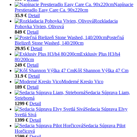
Napínacie
Prestieradlo Easy Care Ca. 90x220cm
35.9 €
Detail
Rozkladacia
Pohovka Vivien, Olivová
849 €
Detail
Posteľná
Bielizeň Stone Washed, 140/200cm
29.95 €
Detail
Exklusiv Plus H3/h4
80/200cm
249 €
Detail
Kôš Shannon Výška 47 Cm
31.9 €
Detail
Moderné Kreslo Vico
189 €
Detail
Sedacia Súprava Liam,
Strieborná
1299 €
Detail
Sedacia Súprava Elvy
Svetlá Sivá
1399 €
Detail
Sedacia Súprava Pilot
Horčicová
1599 €
Detail