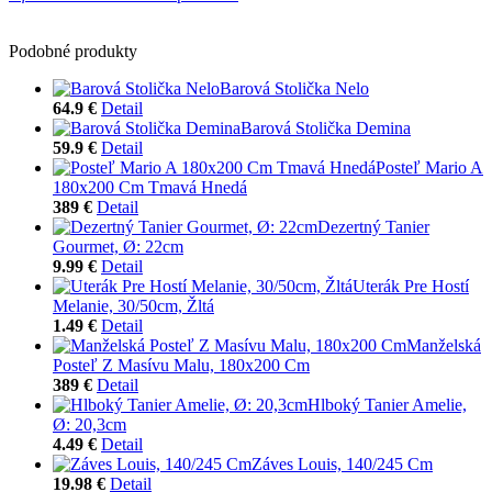
Podobné produkty
Barová Stolička Nelo
64.9 €
Detail
Barová Stolička Demina
59.9 €
Detail
Posteľ Mario A
180x200 Cm Tmavá Hnedá
389 €
Detail
Dezertný Tanier
Gourmet, Ø: 22cm
9.99 €
Detail
Uterák Pre Hostí
Melanie, 30/50cm, Žltá
1.49 €
Detail
Manželská
Posteľ Z Masívu Malu, 180x200 Cm
389 €
Detail
Hlboký Tanier Amelie,
Ø: 20,3cm
4.49 €
Detail
Záves Louis, 140/245 Cm
19.98 €
Detail