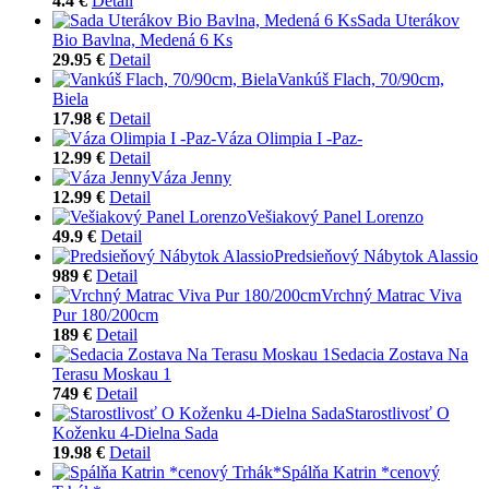
4.4 €
Detail
Sada Uterákov
Bio Bavlna, Medená 6 Ks
29.95 €
Detail
Vankúš Flach, 70/90cm,
Biela
17.98 €
Detail
Váza Olimpia I -Paz-
12.99 €
Detail
Váza Jenny
12.99 €
Detail
Vešiakový Panel Lorenzo
49.9 €
Detail
Predsieňový Nábytok Alassio
989 €
Detail
Vrchný Matrac Viva
Pur 180/200cm
189 €
Detail
Sedacia Zostava Na
Terasu Moskau 1
749 €
Detail
Starostlivosť O
Koženku 4-Dielna Sada
19.98 €
Detail
Spálňa Katrin *cenový