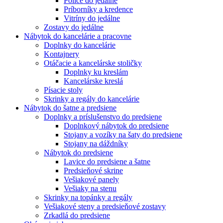
Police do jedálne
Príborníky a kredence
Vitríny do jedálne
Zostavy do jedálne
Nábytok do kancelárie a pracovne
Doplnky do kancelárie
Kontajnery
Otáčacie a kancelárske stoličky
Doplnky ku kreslám
Kancelárske kreslá
Písacie stoly
Skrinky a regály do kancelárie
Nábytok do šatne a predsiene
Doplnky a príslušenstvo do predsiene
Doplnkový nábytok do predsiene
Stojany a vozíky na šaty do predsiene
Stojany na dáždníky
Nábytok do predsiene
Lavice do predsiene a šatne
Predsieňové skrine
Vešiakové panely
Vešiaky na stenu
Skrinky na topánky a regály
Vešiakové steny a predsieňové zostavy
Zrkadlá do predsiene