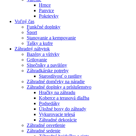
Hrnce
Panvice
Pokrievky
Voľný čas
Funkčné doplnky
Šport
Stanovanie a kempovanie
Tašky a kufre
Záhradný nábytok
Bazény a vírivky
Grilovanie
Slnečníky a pavilóny
Záhradkárske potreby
Starostlivosť o rastliny
Záhradné domčeky na náradie
Záhradné doplnky a príslušenstvo
Hračky na záhradu
Koberce a terasová dlažba
Podsedáky
Úložné boxy do záhrady
Vykurovacie telesá
Záhradné dekorácie
Záhradné osvetlenie
Záhradné sedenie