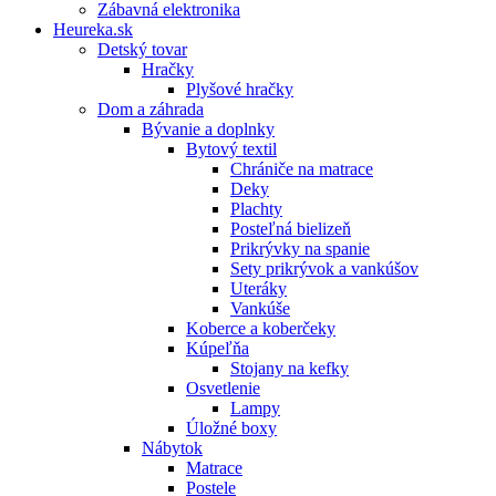
Zábavná elektronika
Heureka.sk
Detský tovar
Hračky
Plyšové hračky
Dom a záhrada
Bývanie a doplnky
Bytový textil
Chrániče na matrace
Deky
Plachty
Posteľná bielizeň
Prikrývky na spanie
Sety prikrývok a vankúšov
Uteráky
Vankúše
Koberce a koberčeky
Kúpeľňa
Stojany na kefky
Osvetlenie
Lampy
Úložné boxy
Nábytok
Matrace
Postele