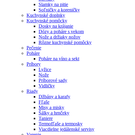
Slamky na pitie
Soľničky a koreničky
Kuchynské doplnky
Kuchynské pomôcky
Dosky na krájanie
Dózy a poháre s vekom
Nože a držiaky nožov
Rôzne kuchynské pomôcky
Pečenie
Poháre
Poháre na víno a sekt
Príbory
Lyžice
Nože
Príborové sady
Vidličky
Riady
Džbány a karafy
Fľaše
Misy a misky
Šálky a hrnčeky
Taniere
Termofľaše a termosky
Viacdielne jedálenské servisy
Varenie