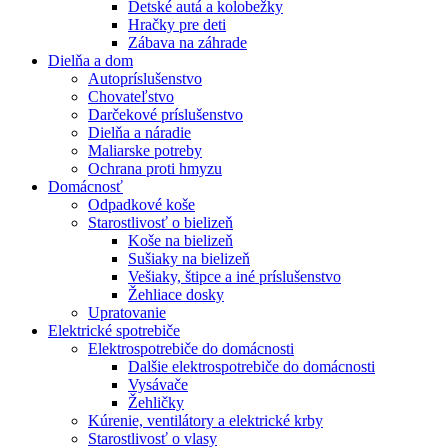
Detské autá a kolobežky
Hračky pre deti
Zábava na záhrade
Dielňa a dom
Autopríslušenstvo
Chovateľstvo
Darčekové príslušenstvo
Dielňa a náradie
Maliarske potreby
Ochrana proti hmyzu
Domácnosť
Odpadkové koše
Starostlivosť o bielizeň
Koše na bielizeň
Sušiaky na bielizeň
Vešiaky, štipce a iné príslušenstvo
Žehliace dosky
Upratovanie
Elektrické spotrebiče
Elektrospotrebiče do domácnosti
Dalšie elektrospotrebiče do domácnosti
Vysávače
Žehličky
Kúrenie, ventilátory a elektrické krby
Starostlivosť o vlasy