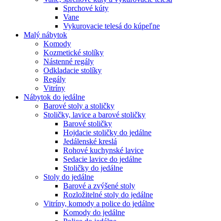
Sprchové kúty
Vane
Vykurovacie telesá do kúpeľne
Malý nábytok
Komody
Kozmetické stolíky
Nástenné regály
Odkladacie stolíky
Regály
Vitríny
Nábytok do jedálne
Barové stoly a stoličky
Stoličky, lavice a barové stoličky
Barové stoličky
Hojdacie stoličky do jedálne
Jedálenské kreslá
Rohové kuchynské lavice
Sedacie lavice do jedálne
Stoličky do jedálne
Stoly do jedálne
Barové a zvýšené stoly
Rozložitelné stoly do jedálne
Vitríny, komody a police do jedálne
Komody do jedálne