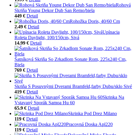
Rohová
Skriňa Young Dekor Dub San Remo/biela
449 €
Detail
Rohožka Doris, 40/60 Cm
2.49 €
Detail
Upínacia
Roleta Daylight, 100/150cm, Sivá
14.99 €
Detail
Šatníková Skriňa So Zrkadlom Sonate Rom, 225x240 Cm,
Biela
769 €
Detail
Skriňa S Posuvnými Dverami Bramfeld,farby Dubu/sklo Sivé
419 €
Detail
Skrinka Na
Vstavaný Sporák Samoa Hu 60
65.9 €
Detail
Skrinka Pod Drez Milano
119 €
Detail
Pracovná Doska Apl220
119 €
Detail