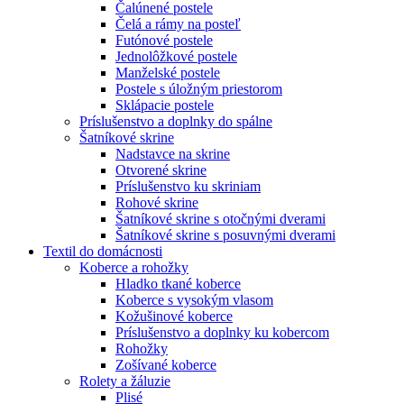
Čalúnené postele
Čelá a rámy na posteľ
Futónové postele
Jednolôžkové postele
Manželské postele
Postele s úložným priestorom
Sklápacie postele
Príslušenstvo a doplnky do spálne
Šatníkové skrine
Nadstavce na skrine
Otvorené skrine
Príslušenstvo ku skriniam
Rohové skrine
Šatníkové skrine s otočnými dverami
Šatníkové skrine s posuvnými dverami
Textil do domácnosti
Koberce a rohožky
Hladko tkané koberce
Koberce s vysokým vlasom
Kožušinové koberce
Príslušenstvo a doplnky ku kobercom
Rohožky
Zošívané koberce
Rolety a žáluzie
Plisé