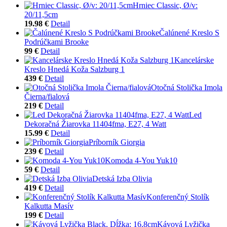
Hrniec Classic, Ø/v:
20/11,5cm
19.98 €
Detail
Čalúnené Kreslo S
Podrúčkami Brooke
99 €
Detail
Kancelárske
Kreslo Hnedá Koža Salzburg 1
439 €
Detail
Otočná Stolička Imola
Čierna/fialová
219 €
Detail
Led
Dekoračná Žiarovka 11404fma, E27, 4 Watt
15.99 €
Detail
Príborník Giorgia
239 €
Detail
Komoda 4-You Yuk10
59 €
Detail
Detská Izba Olivia
419 €
Detail
Konferenčný Stolík
Kalkutta Masív
199 €
Detail
Kávová Lyžička