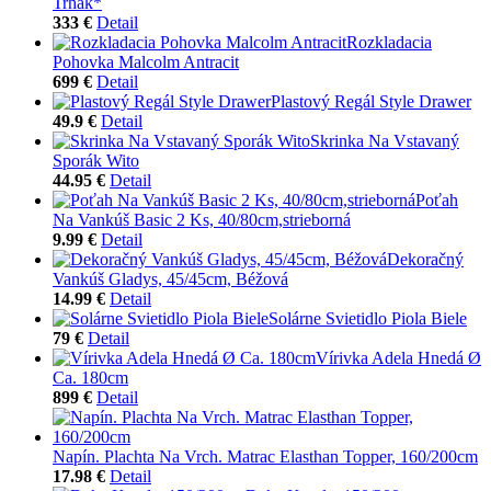
Trhák*
333 €
Detail
Rozkladacia
Pohovka Malcolm Antracit
699 €
Detail
Plastový Regál Style Drawer
49.9 €
Detail
Skrinka Na Vstavaný
Sporák Wito
44.95 €
Detail
Poťah
Na Vankúš Basic 2 Ks, 40/80cm,strieborná
9.99 €
Detail
Dekoračný
Vankúš Gladys, 45/45cm, Béžová
14.99 €
Detail
Solárne Svietidlo Piola Biele
79 €
Detail
Vírivka Adela Hnedá Ø
Ca. 180cm
899 €
Detail
Napín. Plachta Na Vrch. Matrac Elasthan Topper, 160/200cm
17.98 €
Detail