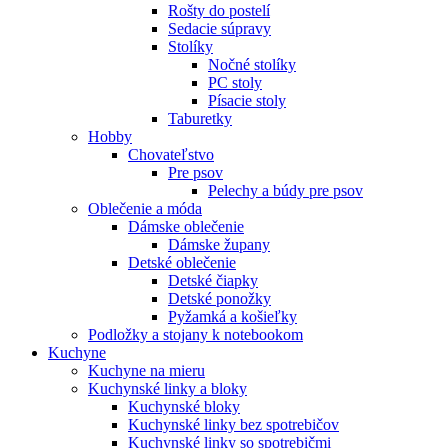
Rošty do postelí
Sedacie súpravy
Stolíky
Nočné stolíky
PC stoly
Písacie stoly
Taburetky
Hobby
Chovateľstvo
Pre psov
Pelechy a búdy pre psov
Oblečenie a móda
Dámske oblečenie
Dámske župany
Detské oblečenie
Detské čiapky
Detské ponožky
Pyžamká a košieľky
Podložky a stojany k notebookom
Kuchyne
Kuchyne na mieru
Kuchynské linky a bloky
Kuchynské bloky
Kuchynské linky bez spotrebičov
Kuchynské linky so spotrebičmi