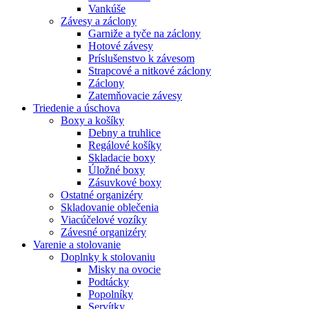
Vankúše
Závesy a záclony
Garniže a tyče na záclony
Hotové závesy
Príslušenstvo k závesom
Strapcové a nitkové záclony
Záclony
Zatemňovacie závesy
Triedenie a úschova
Boxy a košíky
Debny a truhlice
Regálové košíky
Skladacie boxy
Úložné boxy
Zásuvkové boxy
Ostatné organizéry
Skladovanie oblečenia
Viacúčelové vozíky
Závesné organizéry
Varenie a stolovanie
Doplnky k stolovaniu
Misky na ovocie
Podtácky
Popolníky
Servítky