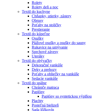
Rolety
Rolety deň a noc
Textil do kuchyne
Chňapky, utierky, zástery
Obrusy
Poťahy na stoličky
Prestieranie
Textil do kúpeľne
Osušky
Plážové osušky a osušky do sauny
Rukavice na umývanie
Sprchové závesy
Uteráky
Textil do obývačky
Dekoračné vankúše
Deky a prehozy
Poťahy a obliečky na vankúše
Sedacie vankúše
Textil do spálne
Chrániče matraca
Paplóny
Paplóny so syntetickou výplňou
Plachty
Posteľná bielizeň
Sada lôžkovín