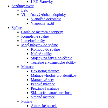
LED žiarovky
Sezónny tovar
Leto
Vianočná výzdoba a doplnky
Vianočné dekorácie
Vianočný textil
Spálne
Chrániče matraca a toppery
Kompletné spálne
Lamelové rošty
Malý nábytok do spálne
Komody do spálne
Nočné stolíky
Stojany na šaty a oblečenie
Toaletné a kozmetické stolíky
Matrace
Boxspring matrace
Matrace vhodné pro alergikov
Matracové sety
Penové matrace
Pružinové matrace
Skladacie matrace pre hostí
Vrchné matrace
Postele
Americké postele