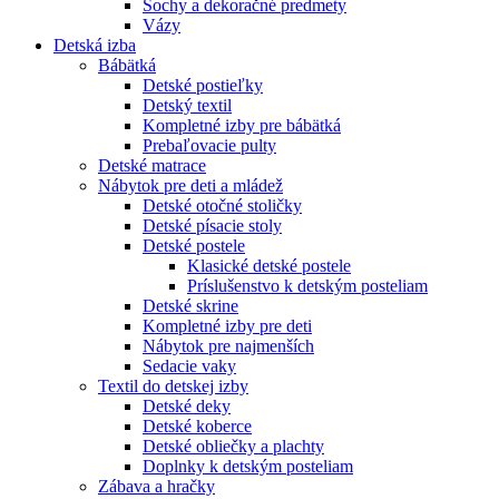
Sochy a dekoračné predmety
Vázy
Detská izba
Bábätká
Detské postieľky
Detský textil
Kompletné izby pre bábätká
Prebaľovacie pulty
Detské matrace
Nábytok pre deti a mládež
Detské otočné stoličky
Detské písacie stoly
Detské postele
Klasické detské postele
Príslušenstvo k detským posteliam
Detské skrine
Kompletné izby pre deti
Nábytok pre najmenších
Sedacie vaky
Textil do detskej izby
Detské deky
Detské koberce
Detské obliečky a plachty
Doplnky k detským posteliam
Zábava a hračky