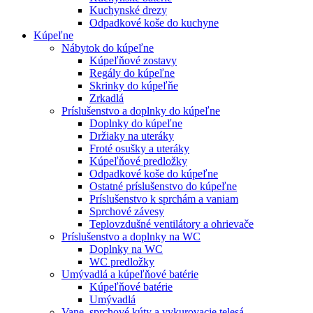
Kuchynské drezy
Odpadkové koše do kuchyne
Kúpeľne
Nábytok do kúpeľne
Kúpeľňové zostavy
Regály do kúpeľne
Skrinky do kúpeľňe
Zrkadlá
Príslušenstvo a doplnky do kúpeľne
Doplnky do kúpeľne
Držiaky na uteráky
Froté osušky a uteráky
Kúpeľňové predložky
Odpadkové koše do kúpeľne
Ostatné príslušenstvo do kúpeľne
Príslušenstvo k sprchám a vaniam
Sprchové závesy
Teplovzdušné ventilátory a ohrievače
Príslušenstvo a doplnky na WC
Doplnky na WC
WC predložky
Umývadlá a kúpeľňové batérie
Kúpeľňové batérie
Umývadlá
Vane, sprchové kúty a vykurovacie telesá