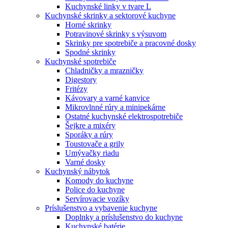
Kuchynské linky v tvare L
Kuchynské skrinky a sektorové kuchyne
Horné skrinky
Potravinové skrinky s výsuvom
Skrinky pre spotrebiče a pracovné dosky
Spodné skrinky
Kuchynské spotrebiče
Chladničky a mrazničky
Digestory
Fritézy
Kávovary a varné kanvice
Mikrovlnné rúry a minipekárne
Ostatné kuchynské elektrospotrebiče
Šejkre a mixéry
Sporáky a rúry
Toustovače a grily
Umývačky riadu
Varné dosky
Kuchynský nábytok
Komody do kuchyne
Police do kuchyne
Servírovacie vozíky
Príslušenstvo a vybavenie kuchyne
Doplnky a príslušenstvo do kuchyne
Kuchynské batérie