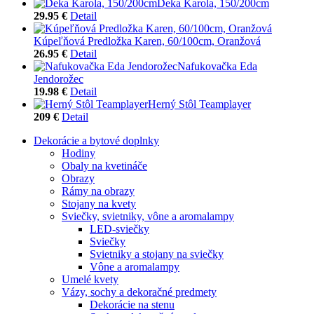
Deka Karola, 150/200cm
29.95 €
Detail
Kúpeľňová Predložka Karen, 60/100cm, Oranžová
26.95 €
Detail
Nafukovačka Eda
Jendorožec
19.98 €
Detail
Herný Stôl Teamplayer
209 €
Detail
Dekorácie a bytové doplnky
Hodiny
Obaly na kvetináče
Obrazy
Rámy na obrazy
Stojany na kvety
Sviečky, svietniky, vône a aromalampy
LED-sviečky
Sviečky
Svietniky a stojany na sviečky
Vône a aromalampy
Umelé kvety
Vázy, sochy a dekoračné predmety
Dekorácie na stenu