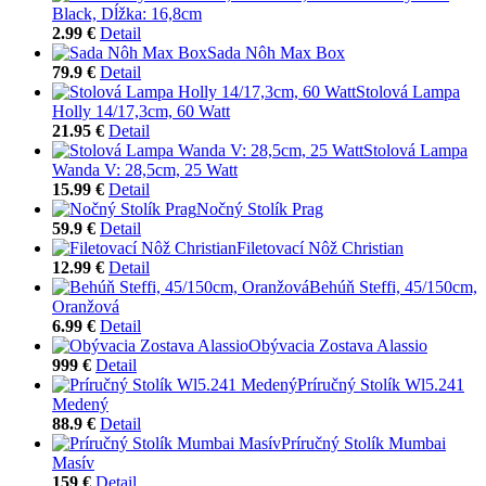
Black, Dĺžka: 16,8cm
2.99 €
Detail
Sada Nôh Max Box
79.9 €
Detail
Stolová Lampa
Holly 14/17,3cm, 60 Watt
21.95 €
Detail
Stolová Lampa
Wanda V: 28,5cm, 25 Watt
15.99 €
Detail
Nočný Stolík Prag
59.9 €
Detail
Filetovací Nôž Christian
12.99 €
Detail
Behúň Steffi, 45/150cm,
Oranžová
6.99 €
Detail
Obývacia Zostava Alassio
999 €
Detail
Príručný Stolík Wl5.241
Medený
88.9 €
Detail
Príručný Stolík Mumbai
Masív
159 €
Detail