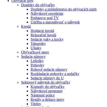
Obývacie izby
Doplnky do obývačky
Doplnky a príslušenstvo do obývacích izieb
Nábytkové osvetlenie
Podstavce pod TV
Údržba a starostlivosť o nábytok
Kreslá
Hojdacie kreslá
Relaxačné kreslá
Sedacie vaky a kocky
Taburetky
Ušiaky
Obývačkové steny
Sedacie súpravy
Leňošky
Pohovky
Rohové sedacie súpravy
Rozkladacie pohovky a sedačky
Sedacie súpravy do U
Sektorový nábytok do obývačky
Komody do obývačky
Nábytkové programy
Nástenné police
Regály a deliace steny
Vitríny