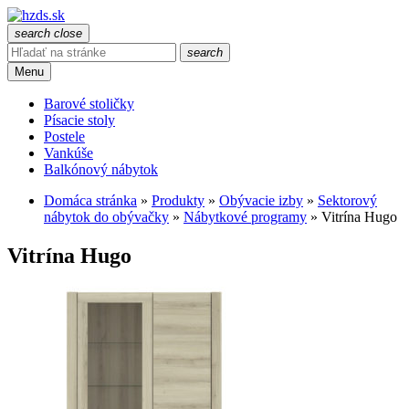
search
close
search
Menu
Barové stoličky
Písacie stoly
Postele
Vankúše
Balkónový nábytok
Domáca stránka
»
Produkty
»
Obývacie izby
»
Sektorový
nábytok do obývačky
»
Nábytkové programy
»
Vitrína Hugo
Vitrína Hugo