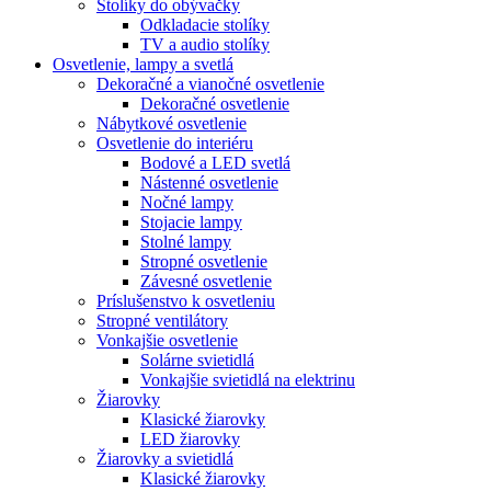
Stolíky do obývačky
Odkladacie stolíky
TV a audio stolíky
Osvetlenie, lampy a svetlá
Dekoračné a vianočné osvetlenie
Dekoračné osvetlenie
Nábytkové osvetlenie
Osvetlenie do interiéru
Bodové a LED svetlá
Nástenné osvetlenie
Nočné lampy
Stojacie lampy
Stolné lampy
Stropné osvetlenie
Závesné osvetlenie
Príslušenstvo k osvetleniu
Stropné ventilátory
Vonkajšie osvetlenie
Solárne svietidlá
Vonkajšie svietidlá na elektrinu
Žiarovky
Klasické žiarovky
LED žiarovky
Žiarovky a svietidlá
Klasické žiarovky