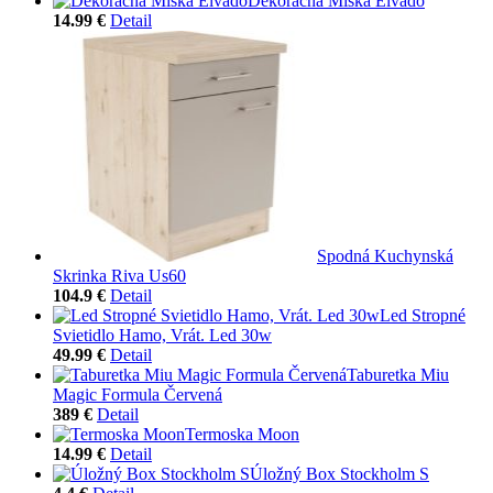
Dekoračná Miska Elvado
14.99 €
Detail
Spodná Kuchynská
Skrinka Riva Us60
104.9 €
Detail
Led Stropné
Svietidlo Hamo, Vrát. Led 30w
49.99 €
Detail
Taburetka Miu
Magic Formula Červená
389 €
Detail
Termoska Moon
14.99 €
Detail
Úložný Box Stockholm S