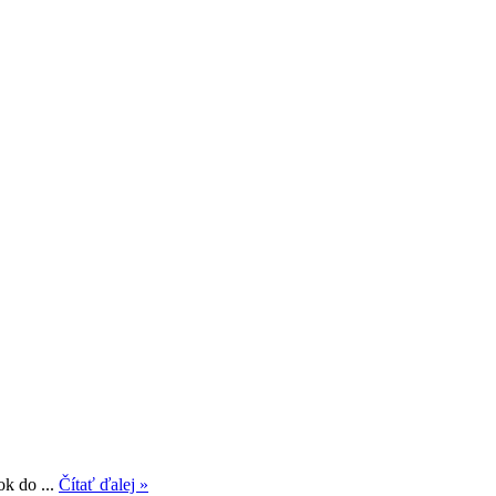
k do ...
Čítať ďalej »