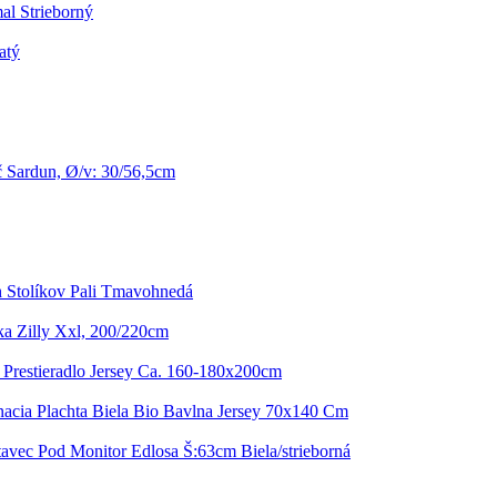
al Strieborný
atý
 Sardun, Ø/v: 30/56,5cm
 Stolíkov Pali Tmavohnedá
ka Zilly Xxl, 200/220cm
 Prestieradlo Jersey Ca. 160-180x200cm
acia Plachta Biela Bio Bavlna Jersey 70x140 Cm
avec Pod Monitor Edlosa Š:63cm Biela/strieborná