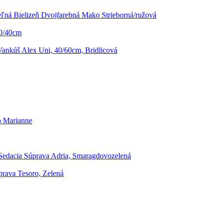
eľná Bielizeň Dvojfarebná Mako Strieborná/ružová
40/40cm
ankúš Alex Uni, 40/60cm, Bridlicová
o Marianne
edacia Súprava Adria, Smaragdovozelená
rava Tesoro, Zelená