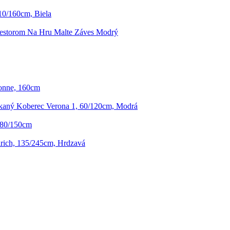
10/160cm, Biela
iestorom Na Hru Malte Záves Modrý
onne, 160cm
aný Koberec Verona 1, 60/120cm, Modrá
 80/150cm
rich, 135/245cm, Hrdzavá