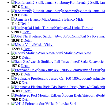
Konferenčný Stolík Jam
197 €
Detail
Konferenčný Stolík Jamal Zl
319 €
Detail
Armatúra Blanco Mida
114 €
Detail
Kuchynská Linka Toronto
5198 €
Detail
Obal Na Kvetináč
19.98 €
Detail
Miska Vidivi
12.99 €
Detail
Nočný Stolík 4-You New
52.9 €
Detail
Sada Zasúvacích
157 €
Detail
Prešívaná Prikrýv
29.95 €
Detail
Napínacie
36.9 €
Detail
Napín
16.89 €
Detail
Podst
79.9 €
Detail
Veľká Pohovka Surf