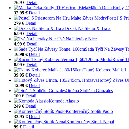
76.9 €
Detail
Mäkká Deka Emily, 1
32.95 €
Detail
Posteľ S Pr
279 €
Detail
Držiak Na Stenu X-Tra 2
6.99 €
Detail
Tyč Na Uteráky Nice
4.99 €
Detail
Sada Tyčí Na Závesy T
16.98 €
Detail
Ručné Tk
8.99 €
Detail
Tkaný Koberec Malik 1,
39.95 €
Detail
Hotový Záves Ul
12.99 €
Detail
Otočná Stolička Gonzales
109 €
Detail
Komoda Alassio
249 €
Detail
Konferenčný Stolík Paolo
33.95 €
Detail
Konferenčný Stolík Nepal
99 €
Detail