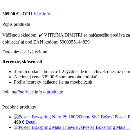
309.00 €
s DPH
Viac info
Popis produktu
Väčšinou skladom. ✔️ VITRÍNA DIMITRI sa najčastejšie predáva za c
dohľadať aj pod EAN kódom: 5900355144839
Dodanie: cca 1-2 týždne
Recenzie, skúsenosti
Termín dodania bol cca 1-2 týždne ale to si človek dnes už ne
Akciovej cene 339.00 € som nemohol odolať.
Podľa heureky najlacnejšie na moebelix.sk
info_outline
Viac info o produkte
Podobné produkty
Posteľ 
499 €
Detail
Posteľ Boxspring Mala 