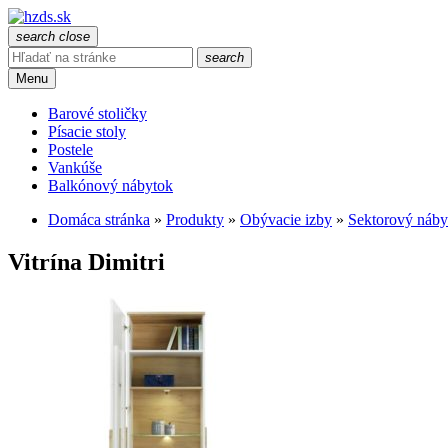
search
close
search
Menu
Barové stoličky
Písacie stoly
Postele
Vankúše
Balkónový nábytok
Domáca stránka
»
Produkty
»
Obývacie izby
»
Sektorový náby
Vitrína Dimitri