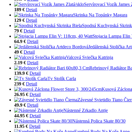
Servírovací Vozík James Z
189 €
Detail
Skrinka Na Topánky Magara
129 €
Detail
Spodná Kuchynská Skrink
79 €
Detail
Stojacia Lampa Elin
64.9 €
Detail
Jedálenská Stolička A
49 €
Detail
Valcová Sviečka Katrinja
2.19 €
Detail
Rebrinový Radiátor B
139.9 €
Detail
Tv Stolík Carla
239 €
Detail
Kusová Záclona
26.95 €
Detail
Závesné Svietidlo Tiano Čie
49.9 €
Detail
Nástenné Zrkadlo Antje
44.95 €
Detail
Nástenná Polica Skate 80/30
11.95 €
Detail
Farebné Body Na Koše Anne