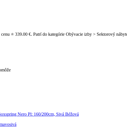
enu ⭐ 339.00 €. Patrí do kategórie Obývacie izby > Sektorový nábyt
pomôže
Boxspring Nero Pl: 160/200cm, Sivá Béžová
Tmavosivá