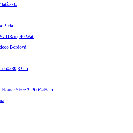
latá/sklo
a Biela
 V: 118cm, 40 Watt
rtdeco Bordová
ari 60x80,3 Cm
 Flower Store 3, 300/245cm
rna