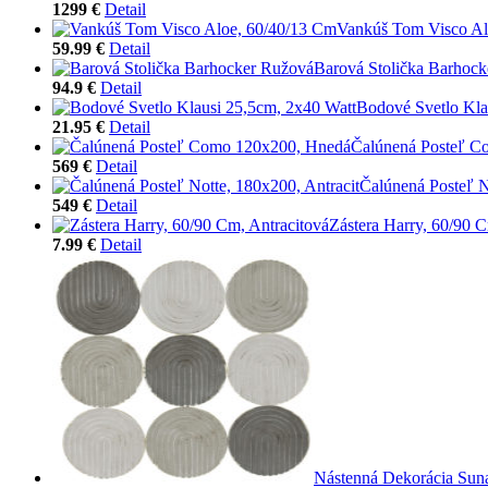
1299 €
Detail
Vankúš Tom Visco Al
59.99 €
Detail
Barová Stolička Barhoc
94.9 €
Detail
Bodové Svetlo Kla
21.95 €
Detail
Čalúnená Posteľ C
569 €
Detail
Čalúnená Posteľ N
549 €
Detail
Zástera Harry, 60/90 C
7.99 €
Detail
Nástenná Dekorácia Sun