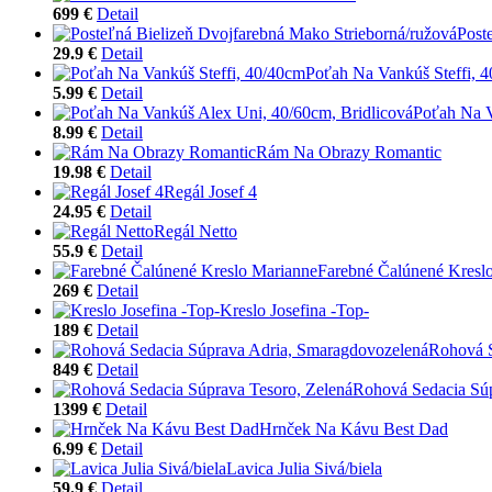
699 €
Detail
Post
29.9 €
Detail
Poťah Na Vankúš Steffi, 
5.99 €
Detail
Poťah Na V
8.99 €
Detail
Rám Na Obrazy Romantic
19.98 €
Detail
Regál Josef 4
24.95 €
Detail
Regál Netto
55.9 €
Detail
Farebné Čalúnené Kresl
269 €
Detail
Kreslo Josefina -Top-
189 €
Detail
Rohová S
849 €
Detail
Rohová Sedacia Súp
1399 €
Detail
Hrnček Na Kávu Best Dad
6.99 €
Detail
Lavica Julia Sivá/biela
59.9 €
Detail