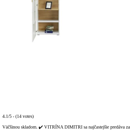
4.1/5 - (14 votes)
Väčšinou skladom. ✔️ VITRÍNA DIMITRI sa najčastejšie predáva za c