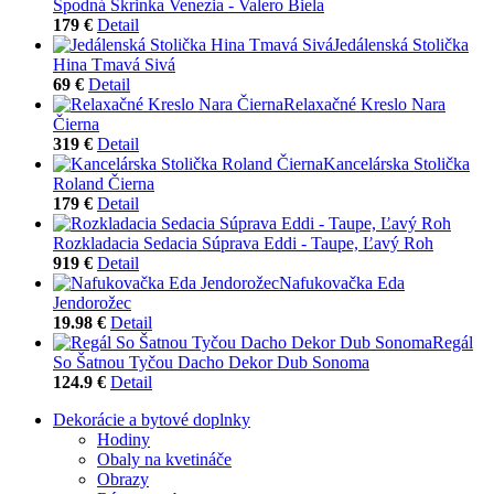
Spodná Skrinka Venezia - Valero Biela
179 €
Detail
Jedálenská Stolička
Hina Tmavá Sivá
69 €
Detail
Relaxačné Kreslo Nara
Čierna
319 €
Detail
Kancelárska Stolička
Roland Čierna
179 €
Detail
Rozkladacia Sedacia Súprava Eddi - Taupe, Ľavý Roh
919 €
Detail
Nafukovačka Eda
Jendorožec
19.98 €
Detail
Regál
So Šatnou Tyčou Dacho Dekor Dub Sonoma
124.9 €
Detail
Dekorácie a bytové doplnky
Hodiny
Obaly na kvetináče
Obrazy