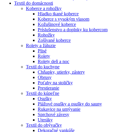
Textil do domácnosti
Koberce a rohožky
Hladko tkané koberce
Koberce s vysokým vlasom
Kožušinové koberce
Príslušenstvo a doplnky ku kobercom
Rohožky
Zošívané koberce
Rolety a žáluzie
Plisé
Rolety
Rolety deň a noc
Textil do kuchyne
Chňapky, utierky, zástery
Obrusy
Poťahy na stoličky
Prestieranie
Textil do kúpeľne
Osušky
Plážové osušky a osušky do sauny
Rukavice na umývanie
Sprchové závesy
Uteráky
Textil do obývačky
Dekoračné vankúše