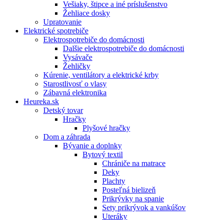
Vešiaky, štipce a iné príslušenstvo
Žehliace dosky
Upratovanie
Elektrické spotrebiče
Elektrospotrebiče do domácnosti
Dalšie elektrospotrebiče do domácnosti
Vysávače
Žehličky
Kúrenie, ventilátory a elektrické krby
Starostlivosť o vlasy
Zábavná elektronika
Heureka.sk
Detský tovar
Hračky
Plyšové hračky
Dom a záhrada
Bývanie a doplnky
Bytový textil
Chrániče na matrace
Deky
Plachty
Posteľná bielizeň
Prikrývky na spanie
Sety prikrývok a vankúšov
Uteráky