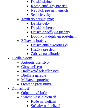
Detské skrine
Kompletné izby pre deti
Nábytok pre najmenších
Sedacie vaky
Textil do detskej izby
Detské deky
Detské koberce
Detské obliečky a plachty
Doplnky k detským posteliam
Zábava a hračky
Detské autá a kolobežky
Hračky pre deti
Zábava na záhrade
Dielňa a dom
Autopríslušenstvo
Chovateľstvo
Darčekové príslušenstvo
Dielňa a náradie
Maliarske potreby
Ochrana proti hmyzu
Domácnosť
Odpadkové koše
Starostlivosť o bielizeň
Koše na bielizeň
Sušiaky na bielizeň