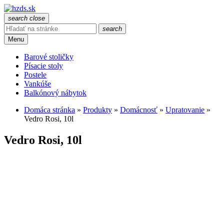
search
close
search
Menu
Barové stoličky
Písacie stoly
Postele
Vankúše
Balkónový nábytok
Domáca stránka
»
Produkty
»
Domácnosť
»
Upratovanie
»
Vedro Rosi, 10l
Vedro Rosi, 10l