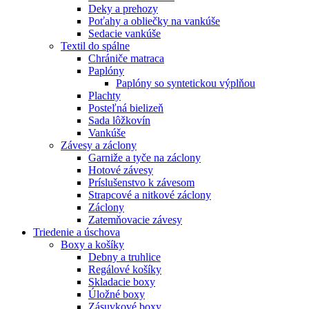
Deky a prehozy
Poťahy a obliečky na vankúše
Sedacie vankúše
Textil do spálne
Chrániče matraca
Paplóny
Paplóny so syntetickou výplňou
Plachty
Posteľná bielizeň
Sada lôžkovín
Vankúše
Závesy a záclony
Garniže a tyče na záclony
Hotové závesy
Príslušenstvo k závesom
Strapcové a nitkové záclony
Záclony
Zatemňovacie závesy
Triedenie a úschova
Boxy a košíky
Debny a truhlice
Regálové košíky
Skladacie boxy
Úložné boxy
Zásuvkové boxy