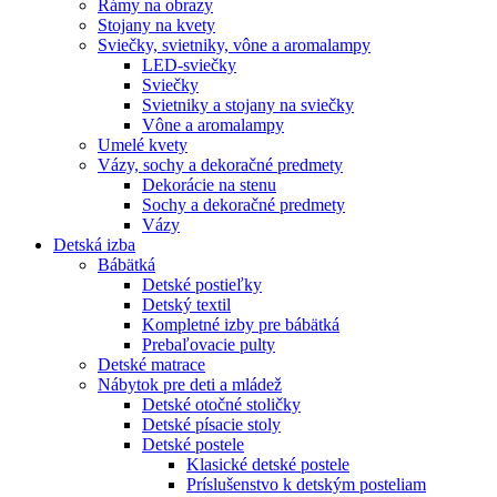
Rámy na obrazy
Stojany na kvety
Sviečky, svietniky, vône a aromalampy
LED-sviečky
Sviečky
Svietniky a stojany na sviečky
Vône a aromalampy
Umelé kvety
Vázy, sochy a dekoračné predmety
Dekorácie na stenu
Sochy a dekoračné predmety
Vázy
Detská izba
Bábätká
Detské postieľky
Detský textil
Kompletné izby pre bábätká
Prebaľovacie pulty
Detské matrace
Nábytok pre deti a mládež
Detské otočné stoličky
Detské písacie stoly
Detské postele
Klasické detské postele
Príslušenstvo k detským posteliam