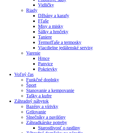
Vidličky
Riady
Džbány a karafy
Fľaše
Misy a misky
Šálky a hrnčeky
Taniere
Termofľaše a termosky
Viacdielne jedálenské servisy
Varenie
Hrnce
Panvice
Pokrievky
Voľný čas
Funkčné doplnky
Šport
Stanovanie a kempovanie
Tašky a kufre
Záhradný nábytok
Bazény a vírivky
Grilovanie
Slnečníky a pavilóny
Záhradkárske potreby
Starostlivosť o rastliny