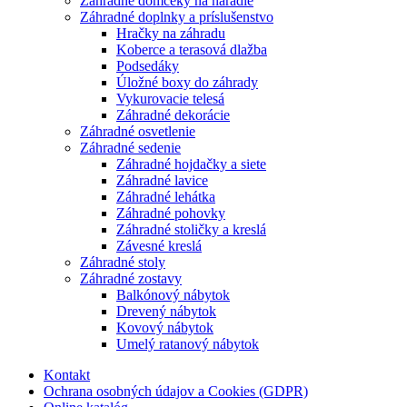
Záhradné domčeky na náradie
Záhradné doplnky a príslušenstvo
Hračky na záhradu
Koberce a terasová dlažba
Podsedáky
Úložné boxy do záhrady
Vykurovacie telesá
Záhradné dekorácie
Záhradné osvetlenie
Záhradné sedenie
Záhradné hojdačky a siete
Záhradné lavice
Záhradné lehátka
Záhradné pohovky
Záhradné stoličky a kreslá
Závesné kreslá
Záhradné stoly
Záhradné zostavy
Balkónový nábytok
Drevený nábytok
Kovový nábytok
Umelý ratanový nábytok
Kontakt
Ochrana osobných údajov a Cookies (GDPR)