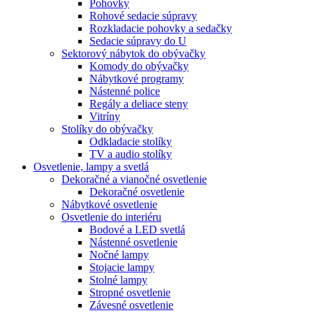
Pohovky
Rohové sedacie súpravy
Rozkladacie pohovky a sedačky
Sedacie súpravy do U
Sektorový nábytok do obývačky
Komody do obývačky
Nábytkové programy
Nástenné police
Regály a deliace steny
Vitríny
Stolíky do obývačky
Odkladacie stolíky
TV a audio stolíky
Osvetlenie, lampy a svetlá
Dekoračné a vianočné osvetlenie
Dekoračné osvetlenie
Nábytkové osvetlenie
Osvetlenie do interiéru
Bodové a LED svetlá
Nástenné osvetlenie
Nočné lampy
Stojacie lampy
Stolné lampy
Stropné osvetlenie
Závesné osvetlenie