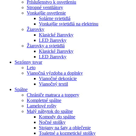
Príslušenstvo k osvetleniu
Stropné ventilátory
Vonkajšie osvetlenie
Solárne svietidlá
Vonkajšie svietidlá na elektrinu
Žiarovky
Klasické žiarovky
LED žiarovky
Žiarovky a svietidlá
Klasické žiarovky
LED žiarovky
Sezónny tovar
Leto
Vianočná výzdoba a doplnky
Vianočné dekorácie
Vianočný textil
Spálne
Chrániče matraca a toppery
Kompletné spálne
Lamelové rošty
Malý nábytok do spálne
Komody do spálne
Nočné stolíky
Stojany na šaty a oblečenie
Toaletné a kozmetické stolíky