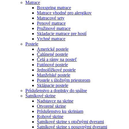
Matrace
Boxspring matrace
Matrace vhodné pro alergikov
Matracové sety
Penové matrace
Pružinové matrace
Skladacie matrace pre hostí
Vrchné matrace
Postele
Americké postele
Čalúnené postele
Čelá a rámy na posteľ
Futónové postele
Jednolôžkové postele
Manželské postele
Postele s úložným priestorom
Sklápacie postele
Príslušenstvo a doplnky do spálne
Šatníkové skrine
Nadstavce na skrine
Otvorené skrine
Príslušenstvo ku skriniam
Rohové skrine
Šatníkové skrine s otočnými dverami
Šatníkové skrine s posuvnými dverami