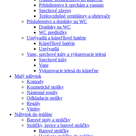
Príslušenstvo k sprchám a vaniam
Sprchové závesy
Teplovzdušné ventilátory a ohrievače
Príslušenstvo a doplnky na WC
Doplnky na WC
WC predložky
Umývadlá a kúpeľňové batérie
Kúpeľňové batérie
Umývadlá
Vane, sprchové kúty a vykurovacie telesá
Sprchové kúty
Vane
Vykurovacie telesá do kúpeľne
Malý nábytok
Komody
Kozmetické stolíky
Nástenné regály
Odkladacie stolíky
Regály
Vitríny
Nábytok do jedálne
Barové stoly a stoličky
Stoličky, lavice a barové stoličky
Barové stoličky