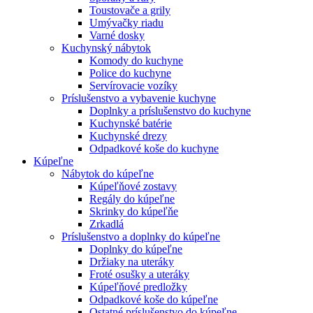
Toustovače a grily
Umývačky riadu
Varné dosky
Kuchynský nábytok
Komody do kuchyne
Police do kuchyne
Servírovacie vozíky
Príslušenstvo a vybavenie kuchyne
Doplnky a príslušenstvo do kuchyne
Kuchynské batérie
Kuchynské drezy
Odpadkové koše do kuchyne
Kúpeľne
Nábytok do kúpeľne
Kúpeľňové zostavy
Regály do kúpeľne
Skrinky do kúpeľňe
Zrkadlá
Príslušenstvo a doplnky do kúpeľne
Doplnky do kúpeľne
Držiaky na uteráky
Froté osušky a uteráky
Kúpeľňové predložky
Odpadkové koše do kúpeľne
Ostatné príslušenstvo do kúpeľne