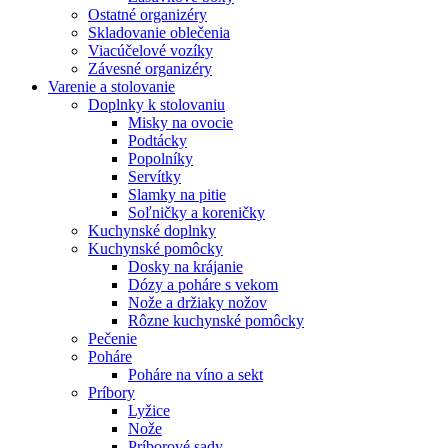
Ostatné organizéry
Skladovanie oblečenia
Viacúčelové vozíky
Závesné organizéry
Varenie a stolovanie
Doplnky k stolovaniu
Misky na ovocie
Podtácky
Popolníky
Servítky
Slamky na pitie
Soľničky a koreničky
Kuchynské doplnky
Kuchynské pomôcky
Dosky na krájanie
Dózy a poháre s vekom
Nože a držiaky nožov
Rôzne kuchynské pomôcky
Pečenie
Poháre
Poháre na víno a sekt
Príbory
Lyžice
Nože
Príborové sady