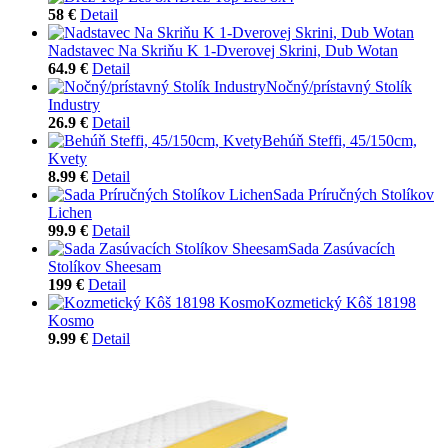
58 €
Detail
Nadstavec Na Skriňu K 1-Dverovej Skrini, Dub Wotan
64.9 €
Detail
Nočný/prístavný Stolík
Industry
26.9 €
Detail
Behúň Steffi, 45/150cm,
Kvety
8.99 €
Detail
Sada Príručných Stolíkov
Lichen
99.9 €
Detail
Sada Zasúvacích
Stolíkov Sheesam
199 €
Detail
Kozmetický Kôš 18198
Kosmo
9.99 €
Detail