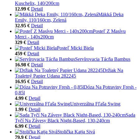
Kuschelix, 140/200cm
12.99 €
Detail
Mäkká Deka
Emily, 110/160cm, Zelená
32.95 €
Detail
Posteľ Z Masívu
Merci - 140x200cm
329 €
Detail
Posteľ Micki Biela
459 €
Detail
Servírovacia Tácňa Bambus
16.98 €
Detail
Držiak Na
Toaletný Papier Udana 282245
16.95 €
Detail
Dóza Na Potraviny Fresh -
0,85l
4.99 €
Detail
Univerzálna Fľaša Swing
1.99 €
Detail
Sada
Tyčí Na Závesy Black Night-Based, 130-240cm
6.99 €
Detail
Stolička Katja Sivá
79.9 €
Detail