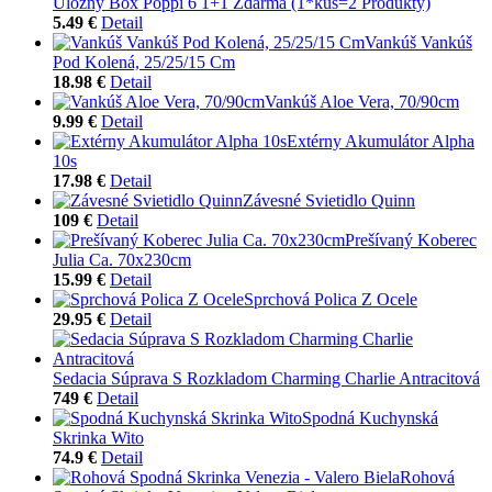
Úložný Box Poppi 6 1+1 Zdarma (1*kus=2 Produkty)
5.49 €
Detail
Vankúš Vankúš
Pod Kolená, 25/25/15 Cm
18.98 €
Detail
Vankúš Aloe Vera, 70/90cm
9.99 €
Detail
Extérny Akumulátor Alpha
10s
17.98 €
Detail
Závesné Svietidlo Quinn
109 €
Detail
Prešívaný Koberec
Julia Ca. 70x230cm
15.99 €
Detail
Sprchová Polica Z Ocele
29.95 €
Detail
Sedacia Súprava S Rozkladom Charming Charlie Antracitová
749 €
Detail
Spodná Kuchynská
Skrinka Wito
74.9 €
Detail
Rohová