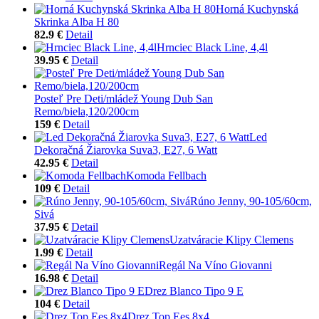
Horná Kuchynská
Skrinka Alba H 80
82.9 €
Detail
Hrnciec Black Line, 4,4l
39.95 €
Detail
Posteľ Pre Deti/mládež Young Dub San
Remo/biela,120/200cm
159 €
Detail
Led
Dekoračná Žiarovka Suva3, E27, 6 Watt
42.95 €
Detail
Komoda Fellbach
109 €
Detail
Rúno Jenny, 90-105/60cm,
Sivá
37.95 €
Detail
Uzatváracie Klipy Clemens
1.99 €
Detail
Regál Na Víno Giovanni
16.98 €
Detail
Drez Blanco Tipo 9 E
104 €
Detail
Drez Top Ees 8x4