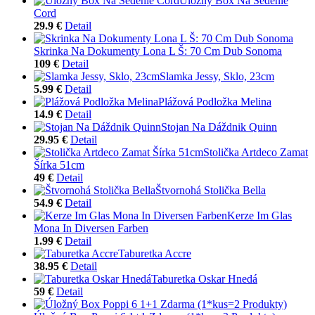
Úložný Box Na Sedenie
Cord
29.9 €
Detail
Skrinka Na Dokumenty Lona L Š: 70 Cm Dub Sonoma
109 €
Detail
Slamka Jessy, Sklo, 23cm
5.99 €
Detail
Plážová Podložka Melina
14.9 €
Detail
Stojan Na Dáždnik Quinn
29.95 €
Detail
Stolička Artdeco Zamat
Šírka 51cm
49 €
Detail
Štvornohá Stolička Bella
54.9 €
Detail
Kerze Im Glas
Mona In Diversen Farben
1.99 €
Detail
Taburetka Accre
38.95 €
Detail
Taburetka Oskar Hnedá
59 €
Detail