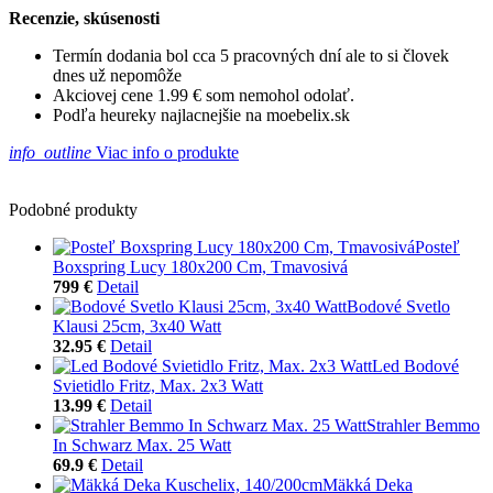
Recenzie, skúsenosti
Termín dodania bol cca 5 pracovných dní ale to si človek
dnes už nepomôže
Akciovej cene 1.99 € som nemohol odolať.
Podľa heureky najlacnejšie na moebelix.sk
info_outline
Viac info o produkte
Podobné produkty
Posteľ
Boxspring Lucy 180x200 Cm, Tmavosivá
799 €
Detail
Bodové Svetlo
Klausi 25cm, 3x40 Watt
32.95 €
Detail
Led Bodové
Svietidlo Fritz, Max. 2x3 Watt
13.99 €
Detail
Strahler Bemmo
In Schwarz Max. 25 Watt
69.9 €
Detail
Mäkká Deka