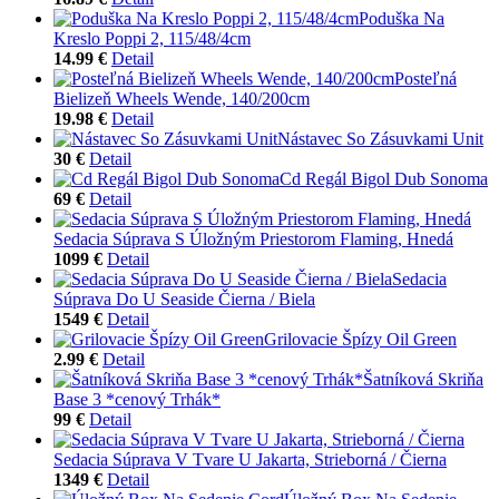
Poduška Na
Kreslo Poppi 2, 115/48/4cm
14.99 €
Detail
Posteľná
Bielizeň Wheels Wende, 140/200cm
19.98 €
Detail
Nástavec So Zásuvkami Unit
30 €
Detail
Cd Regál Bigol Dub Sonoma
69 €
Detail
Sedacia Súprava S Úložným Priestorom Flaming, Hnedá
1099 €
Detail
Sedacia
Súprava Do U Seaside Čierna / Biela
1549 €
Detail
Grilovacie Špízy Oil Green
2.99 €
Detail
Šatníková Skriňa
Base 3 *cenový Trhák*
99 €
Detail
Sedacia Súprava V Tvare U Jakarta, Strieborná / Čierna
1349 €
Detail