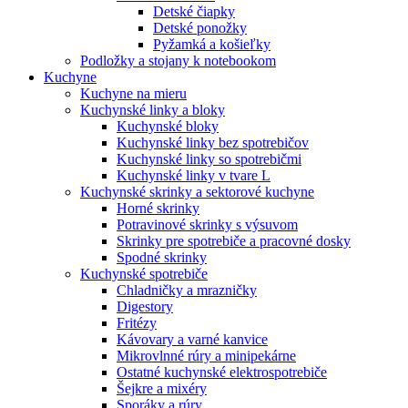
Detské čiapky
Detské ponožky
Pyžamká a košieľky
Podložky a stojany k notebookom
Kuchyne
Kuchyne na mieru
Kuchynské linky a bloky
Kuchynské bloky
Kuchynské linky bez spotrebičov
Kuchynské linky so spotrebičmi
Kuchynské linky v tvare L
Kuchynské skrinky a sektorové kuchyne
Horné skrinky
Potravinové skrinky s výsuvom
Skrinky pre spotrebiče a pracovné dosky
Spodné skrinky
Kuchynské spotrebiče
Chladničky a mrazničky
Digestory
Fritézy
Kávovary a varné kanvice
Mikrovlnné rúry a minipekárne
Ostatné kuchynské elektrospotrebiče
Šejkre a mixéry
Sporáky a rúry