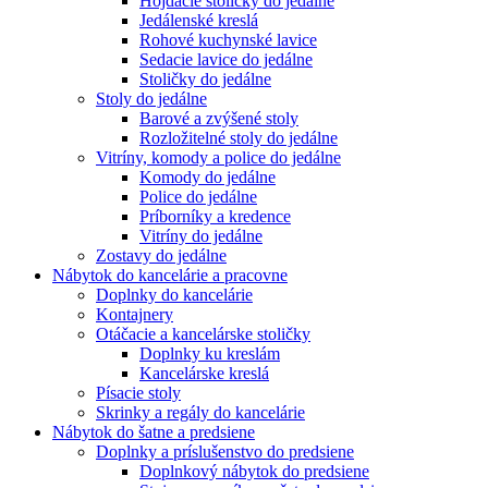
Hojdacie stoličky do jedálne
Jedálenské kreslá
Rohové kuchynské lavice
Sedacie lavice do jedálne
Stoličky do jedálne
Stoly do jedálne
Barové a zvýšené stoly
Rozložitelné stoly do jedálne
Vitríny, komody a police do jedálne
Komody do jedálne
Police do jedálne
Príborníky a kredence
Vitríny do jedálne
Zostavy do jedálne
Nábytok do kancelárie a pracovne
Doplnky do kancelárie
Kontajnery
Otáčacie a kancelárske stoličky
Doplnky ku kreslám
Kancelárske kreslá
Písacie stoly
Skrinky a regály do kancelárie
Nábytok do šatne a predsiene
Doplnky a príslušenstvo do predsiene
Doplnkový nábytok do predsiene