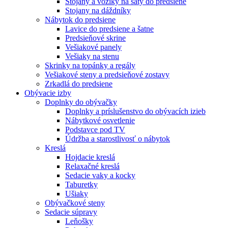
Stojany a vozíky na šaty do predsiene
Stojany na dáždníky
Nábytok do predsiene
Lavice do predsiene a šatne
Predsieňové skrine
Vešiakové panely
Vešiaky na stenu
Skrinky na topánky a regály
Vešiakové steny a predsieňové zostavy
Zrkadlá do predsiene
Obývacie izby
Doplnky do obývačky
Doplnky a príslušenstvo do obývacích izieb
Nábytkové osvetlenie
Podstavce pod TV
Údržba a starostlivosť o nábytok
Kreslá
Hojdacie kreslá
Relaxačné kreslá
Sedacie vaky a kocky
Taburetky
Ušiaky
Obývačkové steny
Sedacie súpravy
Leňošky