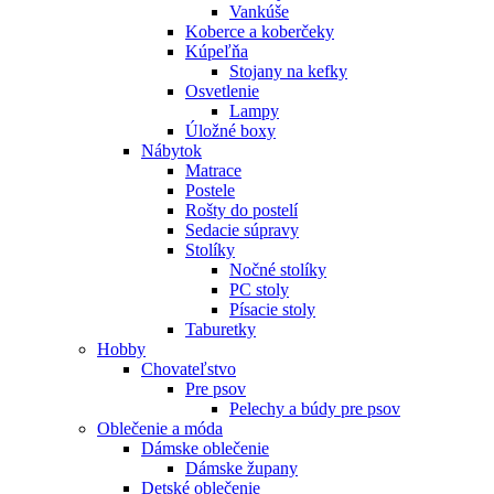
Vankúše
Koberce a koberčeky
Kúpeľňa
Stojany na kefky
Osvetlenie
Lampy
Úložné boxy
Nábytok
Matrace
Postele
Rošty do postelí
Sedacie súpravy
Stolíky
Nočné stolíky
PC stoly
Písacie stoly
Taburetky
Hobby
Chovateľstvo
Pre psov
Pelechy a búdy pre psov
Oblečenie a móda
Dámske oblečenie
Dámske župany
Detské oblečenie