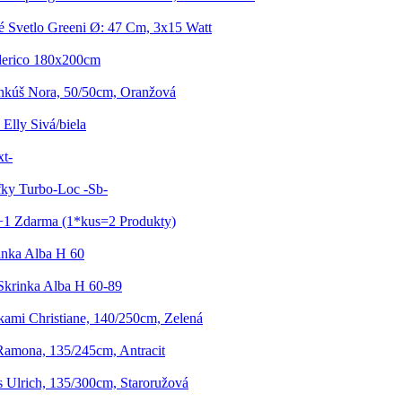
 Svetlo Greeni Ø: 47 Cm, 3x15 Watt
derico 180x200cm
nkúš Nora, 50/50cm, Oranžová
Elly Sivá/biela
t-
ky Turbo-Loc -Sb-
1+1 Zdarma (1*kus=2 Produkty)
nka Alba H 60
krinka Alba H 60-89
kami Christiane, 140/250cm, Zelená
amona, 135/245cm, Antracit
 Ulrich, 135/300cm, Staroružová