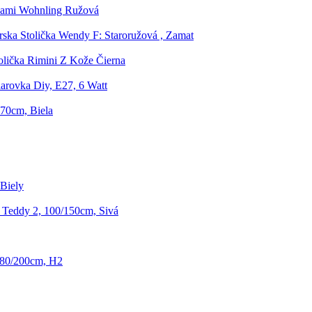
kami Wohnling Ružová
rska Stolička Wendy F: Staroružová , Zamat
olička Rimini Z Kože Čierna
arovka Diy, E27, 6 Watt
170cm, Biela
 Biely
Teddy 2, 100/150cm, Sivá
s 80/200cm, H2