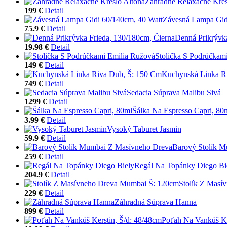
Záhradné Relaxačné Kres
199 €
Detail
Závesná Lampa Gid
75.9 €
Detail
Denná Prikrývka
19.98 €
Detail
Stolička S Podrúčkam
149 €
Detail
Kuchynská Linka R
749 €
Detail
Sedacia Súprava Malibu Sivá
1299 €
Detail
Šálka Na Espresso Capri, 80
3.99 €
Detail
Vysoký Taburet Jasmin
59.9 €
Detail
Barový Stolík 
259 €
Detail
Regál Na Topánky Diego Bi
204.9 €
Detail
Stolík Z Masí
229 €
Detail
Záhradná Súprava Hanna
899 €
Detail
Poťah Na Vankúš Ke