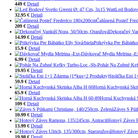
449 €
Detail
Led Bodové
32.95 €
Detail
Čalúnená Posteľ Fre
209 €
Detail
Dekoračný Va
14.99 €
Detail
Prikrývka Pre Bábätko 
15.9 €
Detail
Dávkovač Mydla Melrina -Ex
6.99 €
Detail
Pohár Na Zubné Kef
19.95 €
Detail
Stolička Eni 
59.9 €
Detail
Horná Kuchynská Skri
65.9 €
Detail
Horná Kuchynská S
109 €
Detail
Záves S Pút
10.99 €
Detail
Hotový Záves R
13.99 €
Detail
Hotový Záves
19.98 €
Detail