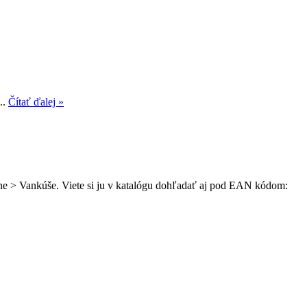
..
Čítať ďalej »
álne > Vankúše. Viete si ju v katalógu dohľadať aj pod EAN kódom: