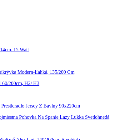
/14cm, 15 Watt
rikrývka Modern-Ľahká, 135/200 Cm
 160/200cm, H2/ H3
 Prestieradlo Jersey Z Bavlny 90x220cm
ojmiestna Pohovka Na Spanie Lazy Lukka Svetlohnedá
Bielizeň Alex Uni, 140/200cm, Sivobiela