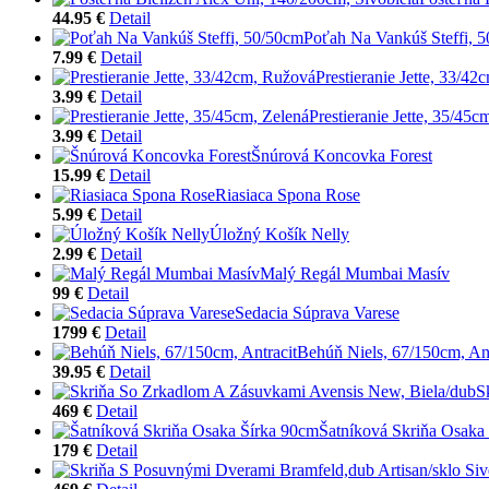
44.95 €
Detail
Poťah Na Vankúš Steffi, 
7.99 €
Detail
Prestieranie Jette, 33/4
3.99 €
Detail
Prestieranie Jette, 35/45c
3.99 €
Detail
Šnúrová Koncovka Forest
15.99 €
Detail
Riasiaca Spona Rose
5.99 €
Detail
Úložný Košík Nelly
2.99 €
Detail
Malý Regál Mumbai Masív
99 €
Detail
Sedacia Súprava Varese
1799 €
Detail
Behúň Niels, 67/150cm, Ant
39.95 €
Detail
S
469 €
Detail
Šatníková Skriňa Osaka
179 €
Detail