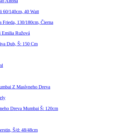
lo Altona
i 60/140cm, 40 Watt
 Frieda, 130/180cm, Čierna
i Emilia Ružová
iva Dub, Š: 150 Cm
ml
Mumbai Z Masívneho Dreva
ely
vneho Dreva Mumbai Š: 120cm
rstin, Š/d: 48/48cm