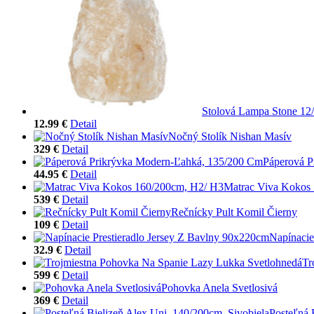
Stolová Lampa Stone 12
12.99 €
Detail
Nočný Stolík Nishan Masív
329 €
Detail
Páperová P
44.95 €
Detail
Matrac Viva Kokos
539 €
Detail
Rečnícky Pult Komil Čierny
109 €
Detail
Napínacie
32.9 €
Detail
Tr
599 €
Detail
Pohovka Anela Svetlosivá
369 €
Detail
Posteľná 