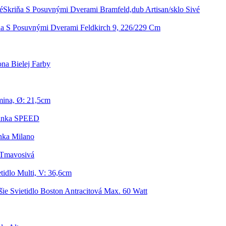
Skriňa S Posuvnými Dverami Bramfeld,dub Artisan/sklo Sivé
ňa S Posuvnými Dverami Feldkirch 9, 226/229 Cm
na Bielej Farby
mina, Ø: 21,5cm
rinka SPEED
nka Milano
 Tmavosivá
tidlo Multi, V: 36,6cm
šie Svietidlo Boston Antracitová Max. 60 Watt