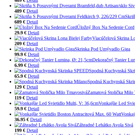
469 €
Detail
489 €
Detail
Skri
689 €
Detail
Úložný Box Na Sedenie Cord
29.9 €
Detail
Viacúčelová Skrina Lo
209 €
Detail
Skrinka Pod Umývadlo Giga
99.9 €
Detail
Dekoračný Tanier Lu
6.99 €
Detail
Spodná Kuchynská Sk
65.9 €
Detail
Spodná Kuchynská Skri
129 €
Detail
Zamatová Stolička Milo
119 €
Detail
Vonkajšie Led Svie
59.9 €
Detail
Vonkaj
36.95 €
Detail
Záhradné Lehátko Avola Sivá
199 €
Detail