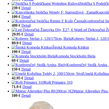
Stolička S Podrúč
239 €
Detail
Kancelá
109 €
Detail
Konferenčná St
499 €
Detail
Led Dekoračná Ži
29.95 €
Detail
Koberec Stefan 2, 120/
89.9 €
Detail
Široká Komoda Kirikus
199 €
Detail
Komoda Stockholm Biela
69 €
Detail
Konferenčný Stolík Aruba,
159 €
Detail
Umelá Kožušina 
42.95 €
Detail
Rošt Primatex 310
71.9 €
Detail
Matrac Allergiker Plu
109 €
Detail