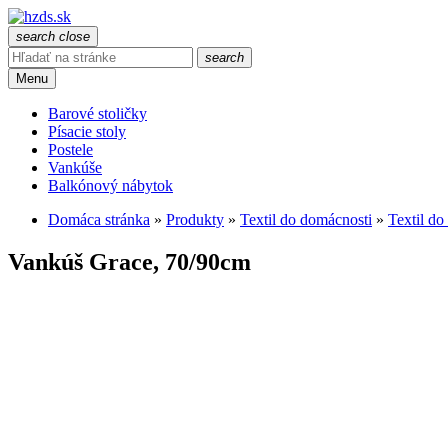
search
close
search
Menu
Barové stoličky
Písacie stoly
Postele
Vankúše
Balkónový nábytok
Domáca stránka
»
Produkty
»
Textil do domácnosti
»
Textil do
Vankúš Grace, 70/90cm