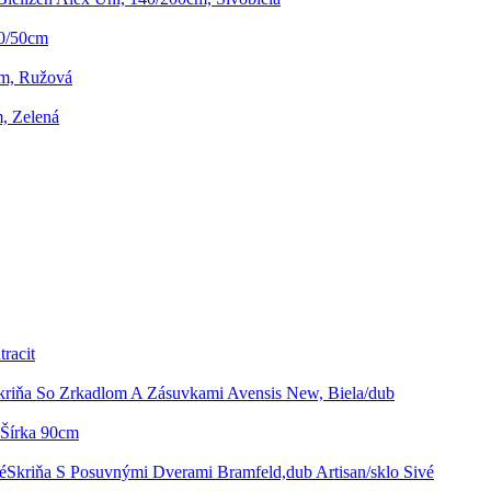
50/50cm
2cm, Ružová
m, Zelená
racit
kriňa So Zrkadlom A Zásuvkami Avensis New, Biela/dub
 Šírka 90cm
Skriňa S Posuvnými Dverami Bramfeld,dub Artisan/sklo Sivé