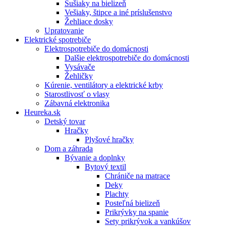
Sušiaky na bielizeň
Vešiaky, štipce a iné príslušenstvo
Žehliace dosky
Upratovanie
Elektrické spotrebiče
Elektrospotrebiče do domácnosti
Dalšie elektrospotrebiče do domácnosti
Vysávače
Žehličky
Kúrenie, ventilátory a elektrické krby
Starostlivosť o vlasy
Zábavná elektronika
Heureka.sk
Detský tovar
Hračky
Plyšové hračky
Dom a záhrada
Bývanie a doplnky
Bytový textil
Chrániče na matrace
Deky
Plachty
Posteľná bielizeň
Prikrývky na spanie
Sety prikrývok a vankúšov