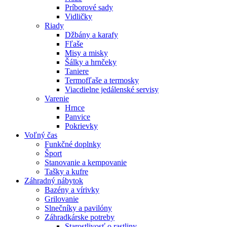
Príborové sady
Vidličky
Riady
Džbány a karafy
Fľaše
Misy a misky
Šálky a hrnčeky
Taniere
Termofľaše a termosky
Viacdielne jedálenské servisy
Varenie
Hrnce
Panvice
Pokrievky
Voľný čas
Funkčné doplnky
Šport
Stanovanie a kempovanie
Tašky a kufre
Záhradný nábytok
Bazény a vírivky
Grilovanie
Slnečníky a pavilóny
Záhradkárske potreby
Starostlivosť o rastliny