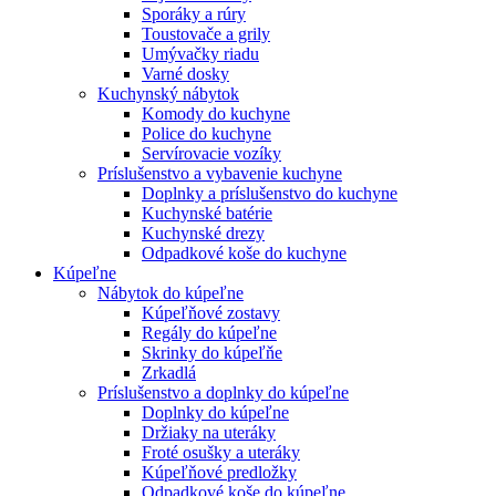
Sporáky a rúry
Toustovače a grily
Umývačky riadu
Varné dosky
Kuchynský nábytok
Komody do kuchyne
Police do kuchyne
Servírovacie vozíky
Príslušenstvo a vybavenie kuchyne
Doplnky a príslušenstvo do kuchyne
Kuchynské batérie
Kuchynské drezy
Odpadkové koše do kuchyne
Kúpeľne
Nábytok do kúpeľne
Kúpeľňové zostavy
Regály do kúpeľne
Skrinky do kúpeľňe
Zrkadlá
Príslušenstvo a doplnky do kúpeľne
Doplnky do kúpeľne
Držiaky na uteráky
Froté osušky a uteráky
Kúpeľňové predložky
Odpadkové koše do kúpeľne