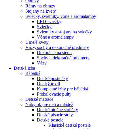
Obrazy
Rámy na obrazy
Stojany na kvety
Sviečky, svietniky, vône a aromalampy
LED-sviečky
Sviečky
Svietniky a stojany na sviečky
Vône a aromalampy
Umelé kvety
Vázy, sochy a dekoračné predmety
Dekorácie na stenu
Sochy a dekoračné predmety
Vázy
Detská izba
Bábätká
Detské postieľky
Detský textil
Kompletné izby pre bábätká
Prebaľovacie pulty
Detské matrace
Nábytok pre deti a mládež
Detské otočné stoličky
Detské písacie stoly
Detské postele
Klasické detské postele