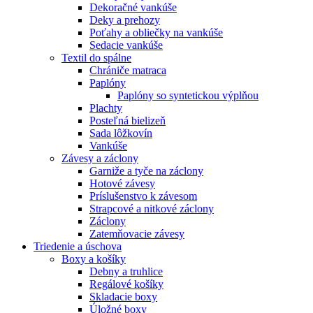
Dekoračné vankúše
Deky a prehozy
Poťahy a obliečky na vankúše
Sedacie vankúše
Textil do spálne
Chrániče matraca
Paplóny
Paplóny so syntetickou výplňou
Plachty
Posteľná bielizeň
Sada lôžkovín
Vankúše
Závesy a záclony
Garniže a tyče na záclony
Hotové závesy
Príslušenstvo k závesom
Strapcové a nitkové záclony
Záclony
Zatemňovacie závesy
Triedenie a úschova
Boxy a košíky
Debny a truhlice
Regálové košíky
Skladacie boxy
Úložné boxy