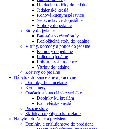
Hojdacie stoličky do jedálne
Jedálenské kreslá
Rohové kuchynské lavice
Sedacie lavice do jedálne
Stoličky do jedálne
Stoly do jedálne
Barové a zvýšené stoly
Rozložitelné stoly do jedálne
Vitríny, komody a police do jedálne
Komody do jedálne
Police do jedálne
Príborníky a kredence
Vitríny do jedálne
Zostavy do jedálne
Nábytok do kancelárie a pracovne
Doplnky do kancelárie
Kontajnery
Otáčacie a kancelárske stoličky
Doplnky ku kreslám
Kancelárske kreslá
Písacie stoly
Skrinky a regály do kancelárie
Nábytok do šatne a predsiene
Doplnky a príslušenstvo do predsiene