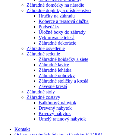
Záhradné domčeky na náradie
Záhradné doplnky a príslušenstvo
Hračky na záhradu
Koberce a terasová dlažba
Podsedáky
Úložné boxy do záhrady
Vykurovacie telesá
Záhradné dekorácie
Záhradné osvetlenie
Záhradné sedenie
Záhradné hojdačky a siete
Záhradné lavice
Záhradné lehátka
Záhradné pohovky
Záhradné stoličky a kreslá
Závesné kreslá
Záhradné stoly
Záhradné zostavy
Balkónový nábytok
Drevený nábytok
Kovový nábytok
Umelý ratanový nábytok
Kontakt
Ochrana osobných údajov a Cookies (GDPR)