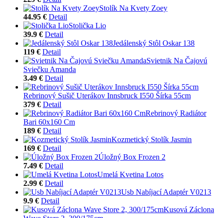
Stolík Na Kvety Zoey
44.95 €
Detail
Stolička Lio
39.9 €
Detail
Jedálenský Stôl Oskar 138
119 €
Detail
Svietnik Na Čajovú
Sviečku Amanda
3.49 €
Detail
Rebrinový Sušič Uterákov Innsbruck I550 Šírka 55cm
379 €
Detail
Rebrinový Radiátor
Bari 60x160 Cm
189 €
Detail
Kozmetický Stolík Jasmin
169 €
Detail
Úložný Box Frozen 2
7.49 €
Detail
Umelá Kvetina Lotos
2.99 €
Detail
Usb Nabíjací Adaptér V0213
9.9 €
Detail
Kusová Záclona