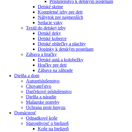
Príslušenstvo k detským posteliam
Detské skrine
Kompletné izby pre deti
Nábytok pre najmenších
Sedacie vaky
Textil do detskej izby
Detské deky
Detské koberce
Detské obliečky a plachty
Doplnky k detským posteliam
Zábava a hračky
Detské autá a kolobežky
Hračky pre deti
Zábava na záhrade
Dielňa a dom
Autopríslušenstvo
Chovateľstvo
Darčekové príslušenstvo
Dielňa a náradie
Maliarske potreby
Ochrana proti hmyzu
Domácnosť
Odpadkové koše
Starostlivosť o bielizeň
Koše na bielizeň