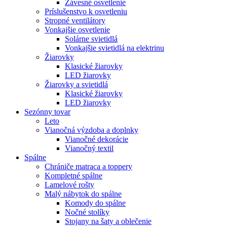
Závesné osvetlenie
Príslušenstvo k osvetleniu
Stropné ventilátory
Vonkajšie osvetlenie
Solárne svietidlá
Vonkajšie svietidlá na elektrinu
Žiarovky
Klasické žiarovky
LED žiarovky
Žiarovky a svietidlá
Klasické žiarovky
LED žiarovky
Sezónny tovar
Leto
Vianočná výzdoba a doplnky
Vianočné dekorácie
Vianočný textil
Spálne
Chrániče matraca a toppery
Kompletné spálne
Lamelové rošty
Malý nábytok do spálne
Komody do spálne
Nočné stolíky
Stojany na šaty a oblečenie