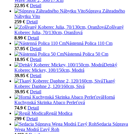
Wave Store 2, 300/175cm
22.95 €
Detail
Súprava Záhradného
Nábytku Vito
259 €
Detail
Zošívaný
Koberec Julia, 70/130cm, Oranžová
8.99 €
Detail
Nástenná Polica 110 Cm
37.95 €
Detail
Nástenná Polica 50 Cm
18.95 €
Detail
Detský
Koberec Mickey, 100/150cm, Modrá
39.95 €
Detail
Tkaný
Koberec Daphne 2, 120/160cm, Sivá
39.95 €
Detail
Horná
Kuchynská Skrinka Abaco Perleťová
74.9 €
Detail
Regál Modica
299 €
Detail
Sedacia Súprava
Wega Modrá Ľavý Roh