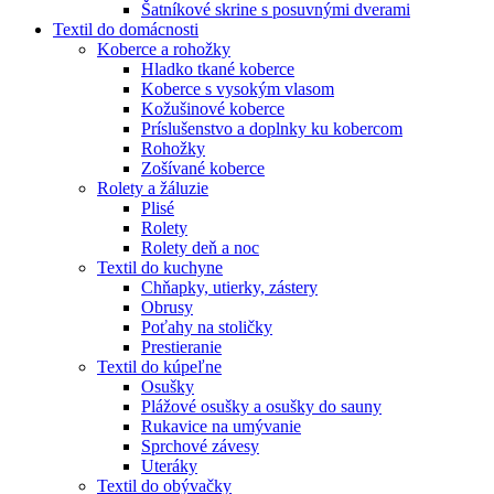
Šatníkové skrine s posuvnými dverami
Textil do domácnosti
Koberce a rohožky
Hladko tkané koberce
Koberce s vysokým vlasom
Kožušinové koberce
Príslušenstvo a doplnky ku kobercom
Rohožky
Zošívané koberce
Rolety a žáluzie
Plisé
Rolety
Rolety deň a noc
Textil do kuchyne
Chňapky, utierky, zástery
Obrusy
Poťahy na stoličky
Prestieranie
Textil do kúpeľne
Osušky
Plážové osušky a osušky do sauny
Rukavice na umývanie
Sprchové závesy
Uteráky
Textil do obývačky