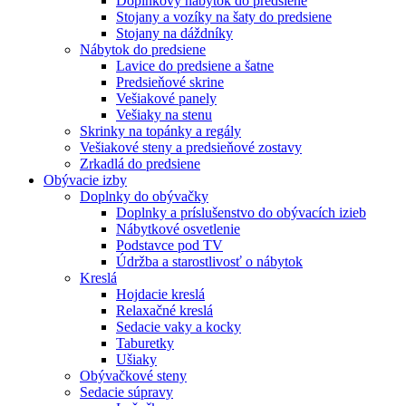
Doplnkový nábytok do predsiene
Stojany a vozíky na šaty do predsiene
Stojany na dáždníky
Nábytok do predsiene
Lavice do predsiene a šatne
Predsieňové skrine
Vešiakové panely
Vešiaky na stenu
Skrinky na topánky a regály
Vešiakové steny a predsieňové zostavy
Zrkadlá do predsiene
Obývacie izby
Doplnky do obývačky
Doplnky a príslušenstvo do obývacích izieb
Nábytkové osvetlenie
Podstavce pod TV
Údržba a starostlivosť o nábytok
Kreslá
Hojdacie kreslá
Relaxačné kreslá
Sedacie vaky a kocky
Taburetky
Ušiaky
Obývačkové steny
Sedacie súpravy