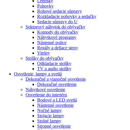
Leňošky
Pohovky
Rohové sedacie súpravy
Rozkladacie pohovky a sedačky
Sedacie súpravy do U
Sektorový nábytok do obývačky
Komody do obývačky
Nábytkové programy
Nástenné police
Regály a deliace steny
Vitríny
Stolíky do obývačky
Odkladacie stolíky
TV a audio stolíky
Osvetlenie, lampy a svetlá
Dekoračné a vianočné osvetlenie
Dekoračné osvetlenie
Nábytkové osvetlenie
Osvetlenie do interiéru
Bodové a LED svetlá
Nástenné osvetlenie
Nočné lampy
Stojacie lampy
Stolné lampy
Stropné osvetlenie