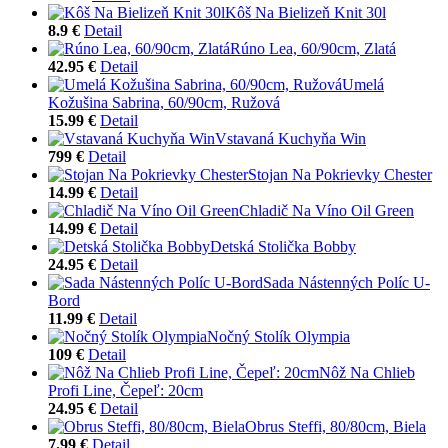
Kôš Na Bielizeň Knit 30l
8.9 €
Detail
Rúno Lea, 60/90cm, Zlatá
42.95 €
Detail
Umelá
Kožušina Sabrina, 60/90cm, Ružová
15.99 €
Detail
Vstavaná Kuchyňa Win
799 €
Detail
Stojan Na Pokrievky Chester
14.99 €
Detail
Chladič Na Víno Oil Green
14.99 €
Detail
Detská Stolička Bobby
24.95 €
Detail
Sada Nástenných Políc U-
Bord
11.99 €
Detail
Nočný Stolík Olympia
109 €
Detail
Nôž Na Chlieb
Profi Line, Čepeľ: 20cm
24.95 €
Detail
Obrus Steffi, 80/80cm, Biela
7.99 €
Detail