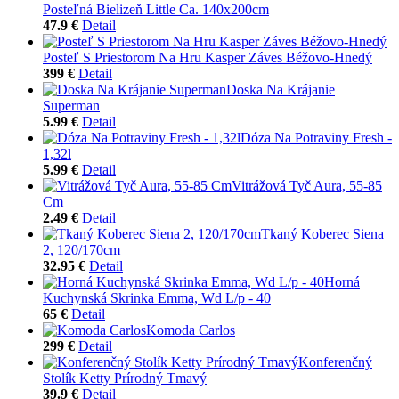
Posteľná Bielizeň Little Ca. 140x200cm
47.9 €
Detail
Posteľ S Priestorom Na Hru Kasper Záves Béžovo-Hnedý
399 €
Detail
Doska Na Krájanie
Superman
5.99 €
Detail
Dóza Na Potraviny Fresh -
1,32l
5.99 €
Detail
Vitrážová Tyč Aura, 55-85
Cm
2.49 €
Detail
Tkaný Koberec Siena
2, 120/170cm
32.95 €
Detail
Horná
Kuchynská Skrinka Emma, Wd L/p - 40
65 €
Detail
Komoda Carlos
299 €
Detail
Konferenčný
Stolík Ketty Prírodný Tmavý
39.9 €
Detail