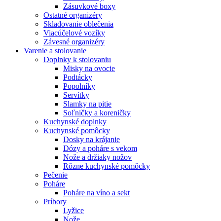
Zásuvkové boxy
Ostatné organizéry
Skladovanie oblečenia
Viacúčelové vozíky
Závesné organizéry
Varenie a stolovanie
Doplnky k stolovaniu
Misky na ovocie
Podtácky
Popolníky
Servítky
Slamky na pitie
Soľničky a koreničky
Kuchynské doplnky
Kuchynské pomôcky
Dosky na krájanie
Dózy a poháre s vekom
Nože a držiaky nožov
Rôzne kuchynské pomôcky
Pečenie
Poháre
Poháre na víno a sekt
Príbory
Lyžice
Nože