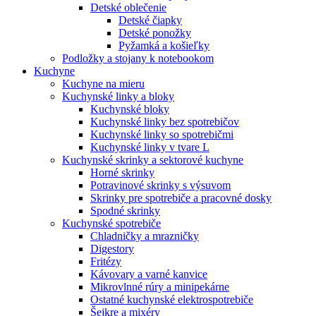
Detské oblečenie
Detské čiapky
Detské ponožky
Pyžamká a košieľky
Podložky a stojany k notebookom
Kuchyne
Kuchyne na mieru
Kuchynské linky a bloky
Kuchynské bloky
Kuchynské linky bez spotrebičov
Kuchynské linky so spotrebičmi
Kuchynské linky v tvare L
Kuchynské skrinky a sektorové kuchyne
Horné skrinky
Potravinové skrinky s výsuvom
Skrinky pre spotrebiče a pracovné dosky
Spodné skrinky
Kuchynské spotrebiče
Chladničky a mrazničky
Digestory
Fritézy
Kávovary a varné kanvice
Mikrovlnné rúry a minipekárne
Ostatné kuchynské elektrospotrebiče
Šejkre a mixéry