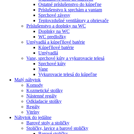
Ostatné príslušenstvo do kúpeľne
Príslušenstvo k sprchám a vaniam
Sprchové závesy
Teplovzdušné ventilátory a ohrievače
Príslušenstvo a doplnky na WC
Doplnky na WC
WC predložky
Umývadlá a kúpeľňové batérie
Kúpeľňové batérie
Umývadlá
Vane, sprchové kúty a vykurovacie telesá
Sprchové kúty
Vane
Vykurovacie telesá do kúpeľne
Malý nábytok
Komody
Kozmetické stolíky
Nástenné regály
Odkladacie stolíky
Regály
Vitríny
Nábytok do jedálne
Barové stoly a stoličky
Stoličky, lavice a barové stoličky
Barové stoličky