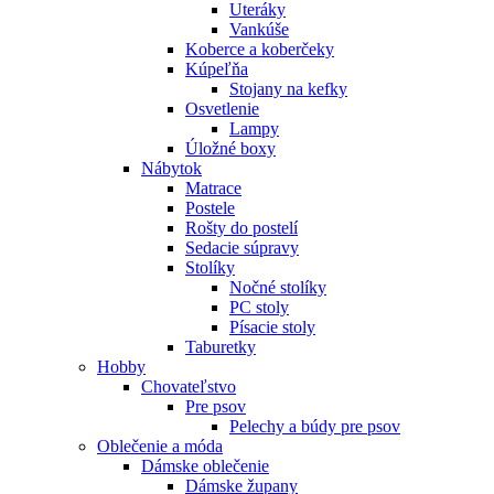
Uteráky
Vankúše
Koberce a koberčeky
Kúpeľňa
Stojany na kefky
Osvetlenie
Lampy
Úložné boxy
Nábytok
Matrace
Postele
Rošty do postelí
Sedacie súpravy
Stolíky
Nočné stolíky
PC stoly
Písacie stoly
Taburetky
Hobby
Chovateľstvo
Pre psov
Pelechy a búdy pre psov
Oblečenie a móda
Dámske oblečenie
Dámske župany