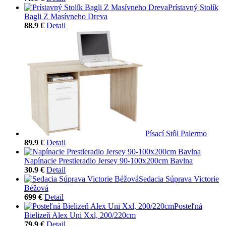
Prístavný Stolík
Bagli Z Masívneho Dreva
88.9 €
Detail
Písací Stôl Palermo
89.9 €
Detail
Napínacie Prestieradlo Jersey 90-100x200cm Bavlna
30.9 €
Detail
Sedacia Súprava Victorie
Béžová
699 €
Detail
Posteľná
Bielizeň Alex Uni Xxl, 200/220cm
79.9 €
Detail