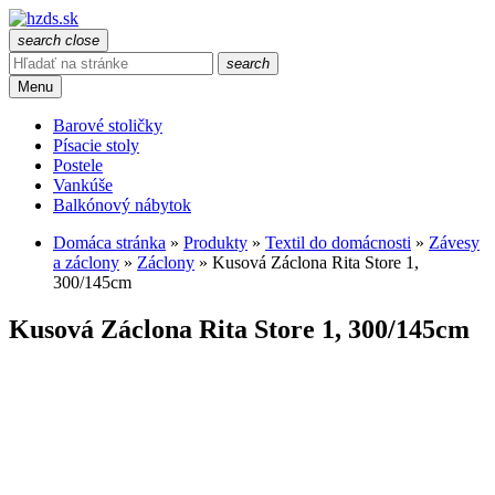
search
close
search
Menu
Barové stoličky
Písacie stoly
Postele
Vankúše
Balkónový nábytok
Domáca stránka
»
Produkty
»
Textil do domácnosti
»
Závesy
a záclony
»
Záclony
»
Kusová Záclona Rita Store 1,
300/145cm
Kusová Záclona Rita Store 1, 300/145cm