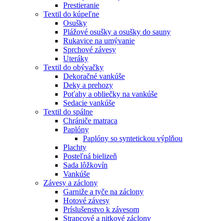
Prestieranie
Textil do kúpeľne
Osušky
Plážové osušky a osušky do sauny
Rukavice na umývanie
Sprchové závesy
Uteráky
Textil do obývačky
Dekoračné vankúše
Deky a prehozy
Poťahy a obliečky na vankúše
Sedacie vankúše
Textil do spálne
Chrániče matraca
Paplóny
Paplóny so syntetickou výplňou
Plachty
Posteľná bielizeň
Sada lôžkovín
Vankúše
Závesy a záclony
Garniže a tyče na záclony
Hotové závesy
Príslušenstvo k závesom
Strapcové a nitkové záclony