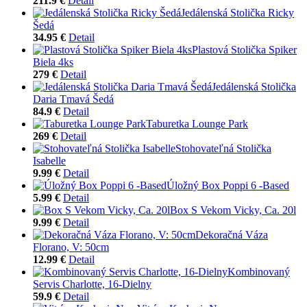
211.9 €
Detail
Jedálenská Stolička Ricky
Šedá
34.95 €
Detail
Plastová Stolička Spiker
Biela 4ks
279 €
Detail
Jedálenská Stolička
Daria Tmavá Šedá
84.9 €
Detail
Taburetka Lounge Park
269 €
Detail
Stohovateľná Stolička
Isabelle
9.99 €
Detail
Úložný Box Poppi 6 -Based
5.99 €
Detail
Box S Vekom Vicky, Ca. 20l
9.99 €
Detail
Dekoračná Váza
Florano, V: 50cm
12.99 €
Detail
Kombinovaný
Servis Charlotte, 16-Dielny
59.9 €
Detail