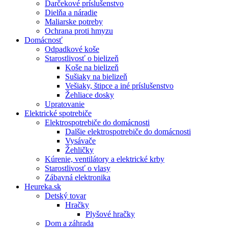
Darčekové príslušenstvo
Dielňa a náradie
Maliarske potreby
Ochrana proti hmyzu
Domácnosť
Odpadkové koše
Starostlivosť o bielizeň
Koše na bielizeň
Sušiaky na bielizeň
Vešiaky, štipce a iné príslušenstvo
Žehliace dosky
Upratovanie
Elektrické spotrebiče
Elektrospotrebiče do domácnosti
Dalšie elektrospotrebiče do domácnosti
Vysávače
Žehličky
Kúrenie, ventilátory a elektrické krby
Starostlivosť o vlasy
Zábavná elektronika
Heureka.sk
Detský tovar
Hračky
Plyšové hračky
Dom a záhrada