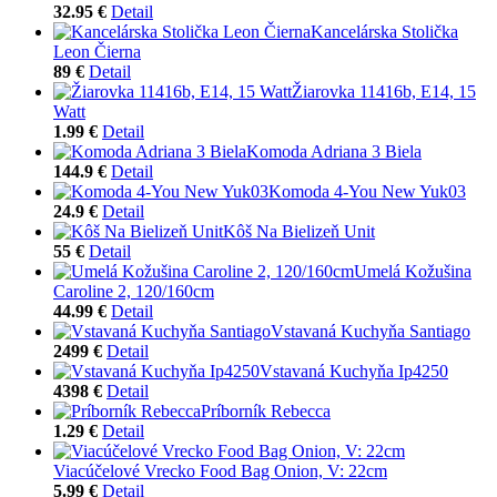
32.95 €
Detail
Kancelárska Stolička
Leon Čierna
89 €
Detail
Žiarovka 11416b, E14, 15
Watt
1.99 €
Detail
Komoda Adriana 3 Biela
144.9 €
Detail
Komoda 4-You New Yuk03
24.9 €
Detail
Kôš Na Bielizeň Unit
55 €
Detail
Umelá Kožušina
Caroline 2, 120/160cm
44.99 €
Detail
Vstavaná Kuchyňa Santiago
2499 €
Detail
Vstavaná Kuchyňa Ip4250
4398 €
Detail
Príborník Rebecca
1.29 €
Detail
Viacúčelové Vrecko Food Bag Onion, V: 22cm
5.99 €
Detail