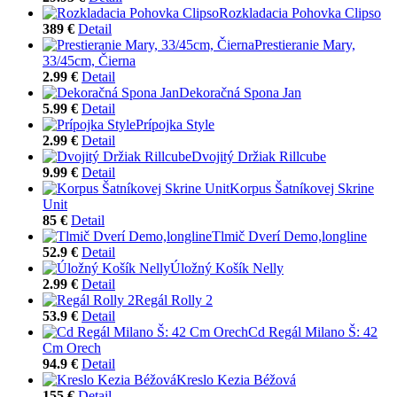
Rozkladacia Pohovka Clipso
389 €
Detail
Prestieranie Mary,
33/45cm, Čierna
2.99 €
Detail
Dekoračná Spona Jan
5.99 €
Detail
Prípojka Style
2.99 €
Detail
Dvojitý Držiak Rillcube
9.99 €
Detail
Korpus Šatníkovej Skrine
Unit
85 €
Detail
Tlmič Dverí Demo,longline
52.9 €
Detail
Úložný Košík Nelly
2.99 €
Detail
Regál Rolly 2
53.9 €
Detail
Cd Regál Milano Š: 42
Cm Orech
94.9 €
Detail
Kreslo Kezia Béžová
155 €
Detail