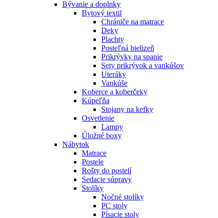
Bývanie a doplnky
Bytový textil
Chrániče na matrace
Deky
Plachty
Posteľná bielizeň
Prikrývky na spanie
Sety prikrývok a vankúšov
Uteráky
Vankúše
Koberce a koberčeky
Kúpeľňa
Stojany na kefky
Osvetlenie
Lampy
Úložné boxy
Nábytok
Matrace
Postele
Rošty do postelí
Sedacie súpravy
Stolíky
Nočné stolíky
PC stoly
Písacie stoly