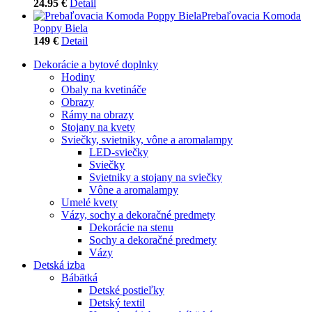
24.95 €
Detail
Prebaľovacia Komoda
Poppy Biela
149 €
Detail
Dekorácie a bytové doplnky
Hodiny
Obaly na kvetináče
Obrazy
Rámy na obrazy
Stojany na kvety
Sviečky, svietniky, vône a aromalampy
LED-sviečky
Sviečky
Svietniky a stojany na sviečky
Vône a aromalampy
Umelé kvety
Vázy, sochy a dekoračné predmety
Dekorácie na stenu
Sochy a dekoračné predmety
Vázy
Detská izba
Bábätká
Detské postieľky
Detský textil