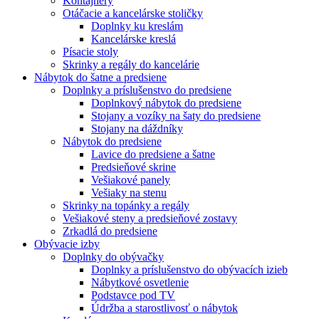
Kontajnery
Otáčacie a kancelárske stoličky
Doplnky ku kreslám
Kancelárske kreslá
Písacie stoly
Skrinky a regály do kancelárie
Nábytok do šatne a predsiene
Doplnky a príslušenstvo do predsiene
Doplnkový nábytok do predsiene
Stojany a vozíky na šaty do predsiene
Stojany na dáždníky
Nábytok do predsiene
Lavice do predsiene a šatne
Predsieňové skrine
Vešiakové panely
Vešiaky na stenu
Skrinky na topánky a regály
Vešiakové steny a predsieňové zostavy
Zrkadlá do predsiene
Obývacie izby
Doplnky do obývačky
Doplnky a príslušenstvo do obývacích izieb
Nábytkové osvetlenie
Podstavce pod TV
Údržba a starostlivosť o nábytok