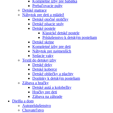
Kompletné izby pre bábätká
Prebaľovacie pulty
Detské matrace
Nábytok pre deti a mládež
Detské otočné stoličky
Detské písacie stoly
Detské postele
Klasické detské postele
Príslušenstvo k detským posteliam
Detské skrine
Kompletné izby pre deti
Nábytok pre najmenších
Sedacie vaky
Textil do detskej izby
Detské deky
Detské koberce
Detské obliečky a plachty
Doplnky k detským posteliam
Zábava a hračky
Detské autá a kolobežky
Hračky pre deti
Zábava na záhrade
Dielňa a dom
Autopríslušenstvo
Chovateľstvo