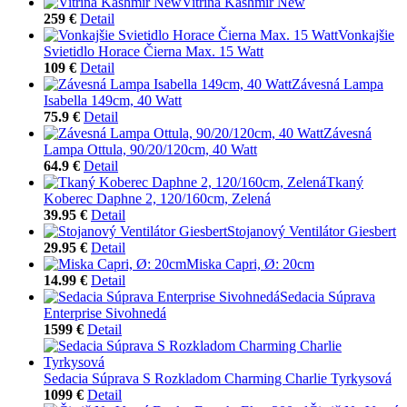
Vitrína Kashmir New
259 €
Detail
Vonkajšie
Svietidlo Horace Čierna Max. 15 Watt
109 €
Detail
Závesná Lampa
Isabella 149cm, 40 Watt
75.9 €
Detail
Závesná
Lampa Ottula, 90/20/120cm, 40 Watt
64.9 €
Detail
Tkaný
Koberec Daphne 2, 120/160cm, Zelená
39.95 €
Detail
Stojanový Ventilátor Giesbert
29.95 €
Detail
Miska Capri, Ø: 20cm
14.99 €
Detail
Sedacia Súprava
Enterprise Sivohnedá
1599 €
Detail
Sedacia Súprava S Rozkladom Charming Charlie Tyrkysová
1099 €
Detail