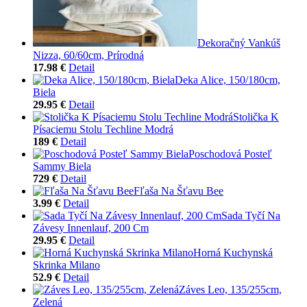
Dekoračný Vankúš
Nizza, 60/60cm, Prírodná
17.98 €
Detail
Deka Alice, 150/180cm,
Biela
29.95 €
Detail
Stolička K
Písaciemu Stolu Techline Modrá
189 €
Detail
Poschodová Posteľ
Sammy Biela
729 €
Detail
Fľaša Na Šťavu Bee
3.99 €
Detail
Sada Tyčí Na
Závesy Innenlauf, 200 Cm
29.95 €
Detail
Horná Kuchynská
Skrinka Milano
52.9 €
Detail
Záves Leo, 135/255cm,
Zelená