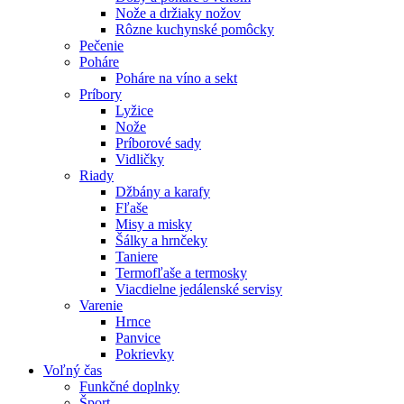
Nože a držiaky nožov
Rôzne kuchynské pomôcky
Pečenie
Poháre
Poháre na víno a sekt
Príbory
Lyžice
Nože
Príborové sady
Vidličky
Riady
Džbány a karafy
Fľaše
Misy a misky
Šálky a hrnčeky
Taniere
Termofľaše a termosky
Viacdielne jedálenské servisy
Varenie
Hrnce
Panvice
Pokrievky
Voľný čas
Funkčné doplnky
Šport