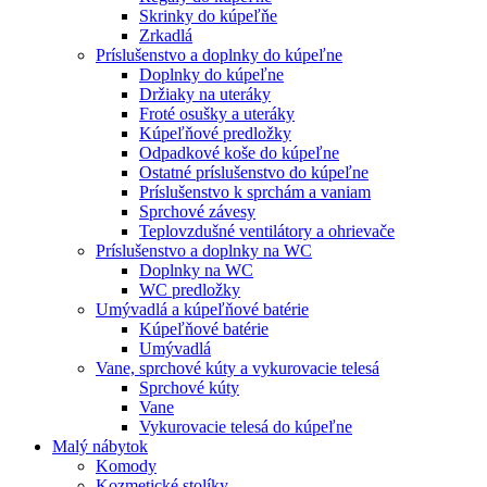
Skrinky do kúpeľňe
Zrkadlá
Príslušenstvo a doplnky do kúpeľne
Doplnky do kúpeľne
Držiaky na uteráky
Froté osušky a uteráky
Kúpeľňové predložky
Odpadkové koše do kúpeľne
Ostatné príslušenstvo do kúpeľne
Príslušenstvo k sprchám a vaniam
Sprchové závesy
Teplovzdušné ventilátory a ohrievače
Príslušenstvo a doplnky na WC
Doplnky na WC
WC predložky
Umývadlá a kúpeľňové batérie
Kúpeľňové batérie
Umývadlá
Vane, sprchové kúty a vykurovacie telesá
Sprchové kúty
Vane
Vykurovacie telesá do kúpeľne
Malý nábytok
Komody
Kozmetické stolíky