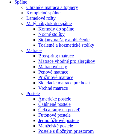
Spálne
Chrániče matraca a toppery
Kompletné spálne
Lamelové rošty
Malý nábytok do spálne
Komody do spálne
Nočné stolíky
Stojany na šaty a oblečenie
Toaletné a kozmetické stolíky
Matrace
Boxspring matrace
Matrace vhodné pro alergikov
Matracové sety
Penové matrace
Pružinové matrace
Skladacie matrace pre hostí
Vrchné matrace
Postele
Americké postele
Čalúnené postele
Čelá a rámy na posteľ
Futónové postele
Jednolôžkové postele
Manželské postele
Postele s úložným priestorom