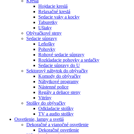
Kreslá
Hojdacie kreslá
Relaxačné kreslá
Sedacie vaky a kocky
Taburetky
Ušiaky
Obývačkové steny
Sedacie súpravy
Leňošky
Pohovky
Rohové sedacie súpravy
Rozkladacie pohovky a sedačky
Sedacie súpravy do U
Sektorový nábytok do obývačky
Komody do obývačky
Nábytkové programy
Nástenné police
Regály a deliace steny
Vitríny
Stolíky do obývačky
Odkladacie stolíky
TV a audio stolíky
Osvetlenie, lampy a svetlá
Dekoračné a vianočné osvetlenie
Dekoračné osvetlenie