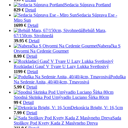
Sedacia Súprava Portland
829 €
Detail
Sedacia Súprava Ese -
Miro Sun
1699 €
Detail
Behúň Mara,
67/150cm, Sivohnedá
39.95 €
Detail
Naberačka S
Otvormi Na Cedenie Gourmet
8.99 €
Detail
Rozkladací Gauč V Tvare U Lazy Lukka Svetlosivý
1199 €
Detail
Poduška
Na Sedenie Anita, 40/40/4cm, Tmavosivá
5.99 €
Detail
Spodná Skrinka Pod Umývadlo Luciano Šírka 80cm
99 €
Detail
Dekorácia Bright, V: 16,5cm
7.99 €
Detail
Sada
Stolíkov Pod Kvety Kada Z Masívneho Dreva