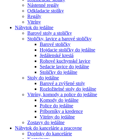
Nástenné regály
Odkladacie stolíky
Regály
Vitríny
Nábytok do jedálne
Barové stoly a stoličky
Stoličky, lavice a barové stoličky
Barové stoličky
Hojdacie stoličky do jedálne
Jedálenské kreslá
Rohové kuchynské lavice
Sedacie lavice do jedálne
Stoličky do jedálne
Stoly do jedálne
Barové a zvýšené stoly
Rozložitelné stoly do jedálne
Vitríny, komody a police do jedálne
Komody do jedálne
Police do jedálne
Príborníky a kredence
Vitríny do jedálne
Zostavy do jedálne
Nábytok do kancelárie a pracovne
Doplnky do kancelárie