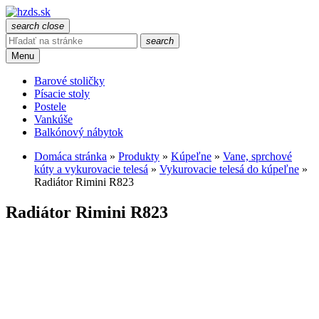
search
close
search
Menu
Barové stoličky
Písacie stoly
Postele
Vankúše
Balkónový nábytok
Domáca stránka
»
Produkty
»
Kúpeľne
»
Vane, sprchové
kúty a vykurovacie telesá
»
Vykurovacie telesá do kúpeľne
»
Radiátor Rimini R823
Radiátor Rimini R823