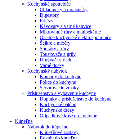
Kuchynské spotrebiče
Chladničky a mrazničky
Digestory
Fritézy
Kávovary a varné kanvice
Mikrovlnné rúry a minipekárne
Ostatné kuchynské elektrospotrebiče
Šejkre a mixéry
Sporáky a rúry
Toustovače a grily
Umývačky riadu
Varné dosky
Kuchynský nábytok
Komody do kuchyne
Police do kuchyne
Servírovacie vozíky
Príslušenstvo a vybavenie kuchyne
Doplnky a príslušenstvo do kuchyne
Kuchynské batérie
Kuchynské drezy
Odpadkové koše do kuchyne
Kúpeľne
Nábytok do kúpeľne
Kúpeľňové zostavy
Regály do kúpeľne