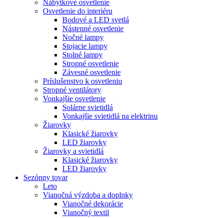
Nábytkové osvetlenie
Osvetlenie do interiéru
Bodové a LED svetlá
Nástenné osvetlenie
Nočné lampy
Stojacie lampy
Stolné lampy
Stropné osvetlenie
Závesné osvetlenie
Príslušenstvo k osvetleniu
Stropné ventilátory
Vonkajšie osvetlenie
Solárne svietidlá
Vonkajšie svietidlá na elektrinu
Žiarovky
Klasické žiarovky
LED žiarovky
Žiarovky a svietidlá
Klasické žiarovky
LED žiarovky
Sezónny tovar
Leto
Vianočná výzdoba a doplnky
Vianočné dekorácie
Vianočný textil