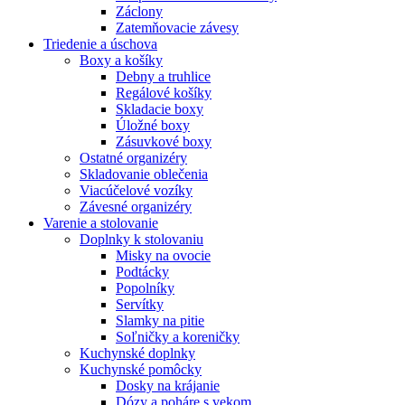
Záclony
Zatemňovacie závesy
Triedenie a úschova
Boxy a košíky
Debny a truhlice
Regálové košíky
Skladacie boxy
Úložné boxy
Zásuvkové boxy
Ostatné organizéry
Skladovanie oblečenia
Viacúčelové vozíky
Závesné organizéry
Varenie a stolovanie
Doplnky k stolovaniu
Misky na ovocie
Podtácky
Popolníky
Servítky
Slamky na pitie
Soľničky a koreničky
Kuchynské doplnky
Kuchynské pomôcky
Dosky na krájanie
Dózy a poháre s vekom