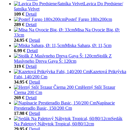
Lavica Do Predsiene/
šatníka Velvet
109 €
Detail
Posteľ Fargo 180x200cm
289 €
Detail
Misa Na Ovocie Big, Ø:
33cm
24.95 €
Detail
Miska Sahara, Ø: 11,5cm
6.99 €
Detail
Stolík Z
Masívneho Dreva Gaya Š: 120cm
319 €
Detail
Kazetová Prikrývka
Fabi, 140/200 Cm
34.95 €
Detail
Herný Stôl Tezaur
Čierna 200 Cm
269 €
Detail
Napínacie
Prestieradlo Basic, 150/200 Cm
17.98 €
Detail
Sedák
Na Paletový Nábytok Tropical, 60/80/12cm
29.95 €
Detail