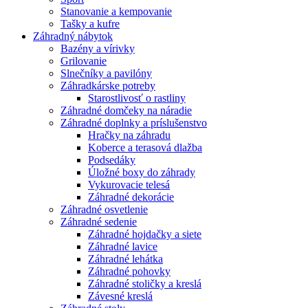
Stanovanie a kempovanie
Tašky a kufre
Záhradný nábytok
Bazény a vírivky
Grilovanie
Slnečníky a pavilóny
Záhradkárske potreby
Starostlivosť o rastliny
Záhradné domčeky na náradie
Záhradné doplnky a príslušenstvo
Hračky na záhradu
Koberce a terasová dlažba
Podsedáky
Úložné boxy do záhrady
Vykurovacie telesá
Záhradné dekorácie
Záhradné osvetlenie
Záhradné sedenie
Záhradné hojdačky a siete
Záhradné lavice
Záhradné lehátka
Záhradné pohovky
Záhradné stoličky a kreslá
Závesné kreslá