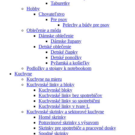
Taburetky
Hobby
Chovateľstvo
Pre psov
Pelechy a búdy pre psov
Oblečenie a móda
Dámske oblečenie
Dámske župany
Detské oblečenie
Detské čiapky
Detské ponožky
Pyžamká a košieľky
Podložky a stojany k notebookom
Kuchyne
Kuchyne na mieru
Kuchynské linky a bloky
Kuchynské bloky
Kuchynské linky bez spotrebičov
Kuchynské linky so spotrebičmi
Kuchynské linky v tvare L
Kuchynské skrinky a sektorové kuchyne
Horné skrinky
Potravinové skrinky s výsuvom
Skrinky pre spotrebiče a pracovné dosky
Spodné skrinky