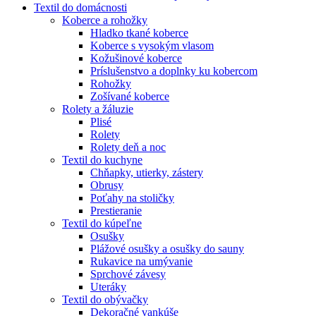
Textil do domácnosti
Koberce a rohožky
Hladko tkané koberce
Koberce s vysokým vlasom
Kožušinové koberce
Príslušenstvo a doplnky ku kobercom
Rohožky
Zošívané koberce
Rolety a žáluzie
Plisé
Rolety
Rolety deň a noc
Textil do kuchyne
Chňapky, utierky, zástery
Obrusy
Poťahy na stoličky
Prestieranie
Textil do kúpeľne
Osušky
Plážové osušky a osušky do sauny
Rukavice na umývanie
Sprchové závesy
Uteráky
Textil do obývačky
Dekoračné vankúše