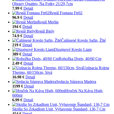
Obrazy Quattro, Na Fotky 21/29,7cm
7.99 €
Detail
Regál Fontana Ftr02
96.9 €
Detail
Regál Merlin
194 €
Detail
Regál Biely
74.9 €
Detail
Čalúnené Kreslo Safin, Žlté
219 €
Detail
Dizajnové Kreslo Liam
389 €
Detail
Rohožka Doris, 40/60 Cm
2.49 €
Detail
Upínacia Roleta
Thermo, 60/150cm, Sivá
16.98 €
Detail
Sedacia Súprava Madera
1199 €
Detail
Hrnček Na Kávu High,
600ml
6.99 €
Detail
Skriňa So Zrkadlom Unit, Vybavenie Štandard, 136,7 Cm
454 €
Detail