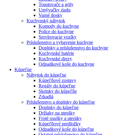
Toustovače a grily
Umývačky riadu
Varné dosky
Kuchynský nábytok
Komody do kuchyne
Police do kuchyne
Servírovacie vozíky
Príslušenstvo a vybavenie kuchyne
Doplnky a príslušenstvo do kuchyne
Kuchynské batérie
Kuchynské drezy
Odpadkové koše do kuchyne
Kúpeľne
Nábytok do kúpeľne
Kúpeľňové zostavy
Regály do kúpeľne
Skrinky do kúpeľňe
Zrkadlá
Príslušenstvo a doplnky do kúpeľne
Doplnky do kúpeľne
Držiaky na uteráky
Froté osušky a uteráky
Kúpeľňové predložky
Odpadkové koše do kúpeľne
Ostatné príslušenstvo do kúpeľne