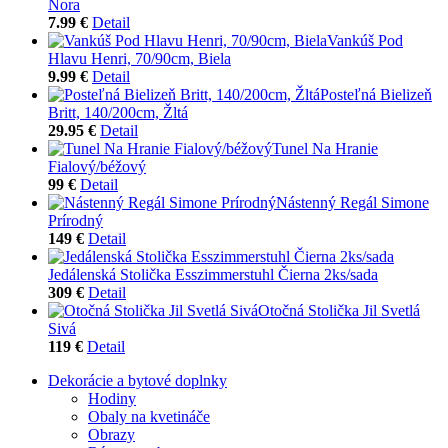
Nora
7.99 €
Detail
Vankúš Pod
Hlavu Henri, 70/90cm, Biela
9.99 €
Detail
Posteľná Bielizeň
Britt, 140/200cm, Žltá
29.95 €
Detail
Tunel Na Hranie
Fialový/béžový
99 €
Detail
Nástenný Regál Simone
Prírodný
149 €
Detail
Jedálenská Stolička Esszimmerstuhl Čierna 2ks/sada
309 €
Detail
Otočná Stolička Jil Svetlá
Sivá
119 €
Detail
Dekorácie a bytové doplnky
Hodiny
Obaly na kvetináče
Obrazy