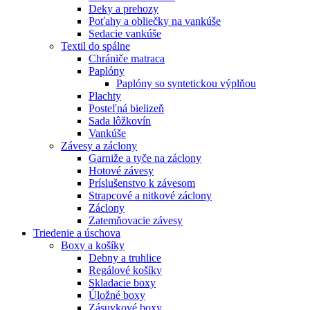
Deky a prehozy
Poťahy a obliečky na vankúše
Sedacie vankúše
Textil do spálne
Chrániče matraca
Paplóny
Paplóny so syntetickou výplňou
Plachty
Posteľná bielizeň
Sada lôžkovín
Vankúše
Závesy a záclony
Garniže a tyče na záclony
Hotové závesy
Príslušenstvo k závesom
Strapcové a nitkové záclony
Záclony
Zatemňovacie závesy
Triedenie a úschova
Boxy a košíky
Debny a truhlice
Regálové košíky
Skladacie boxy
Úložné boxy
Zásuvkové boxy