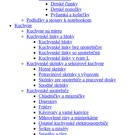
Detské čiapky
Detské ponožky
Pyžamká a košieľky
Podložky a stojany k notebookom
Kuchyne
Kuchyne na mieru
Kuchynské linky a bloky
Kuchynské bloky
Kuchynské linky bez spotrebičov
Kuchynské linky so spotrebičmi
Kuchynské linky v tvare L
Kuchynské skrinky a sektorové kuchyne
Horné skrinky
Potravinové skrinky s výsuvom
Skrinky pre spotrebiče a pracovné dosky
Spodné skrinky
Kuchynské spotrebiče
Chladničky a mrazničky
Digestory
Fritézy
Kávovary a varné kanvice
Mikrovlnné rúry a minipekárne
Ostatné kuchynské elektrospotrebiče
Šejkre a mixéry
Sporáky a rúry