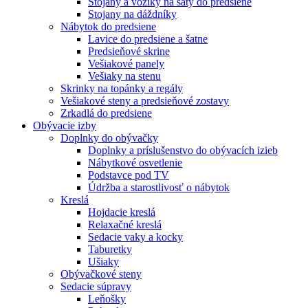
Stojany a vozíky na šaty do predsiene
Stojany na dáždníky
Nábytok do predsiene
Lavice do predsiene a šatne
Predsieňové skrine
Vešiakové panely
Vešiaky na stenu
Skrinky na topánky a regály
Vešiakové steny a predsieňové zostavy
Zrkadlá do predsiene
Obývacie izby
Doplnky do obývačky
Doplnky a príslušenstvo do obývacích izieb
Nábytkové osvetlenie
Podstavce pod TV
Údržba a starostlivosť o nábytok
Kreslá
Hojdacie kreslá
Relaxačné kreslá
Sedacie vaky a kocky
Taburetky
Ušiaky
Obývačkové steny
Sedacie súpravy
Leňošky