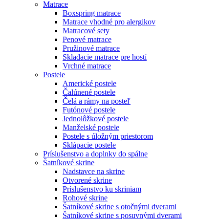
Matrace
Boxspring matrace
Matrace vhodné pro alergikov
Matracové sety
Penové matrace
Pružinové matrace
Skladacie matrace pre hostí
Vrchné matrace
Postele
Americké postele
Čalúnené postele
Čelá a rámy na posteľ
Futónové postele
Jednolôžkové postele
Manželské postele
Postele s úložným priestorom
Sklápacie postele
Príslušenstvo a doplnky do spálne
Šatníkové skrine
Nadstavce na skrine
Otvorené skrine
Príslušenstvo ku skriniam
Rohové skrine
Šatníkové skrine s otočnými dverami
Šatníkové skrine s posuvnými dverami