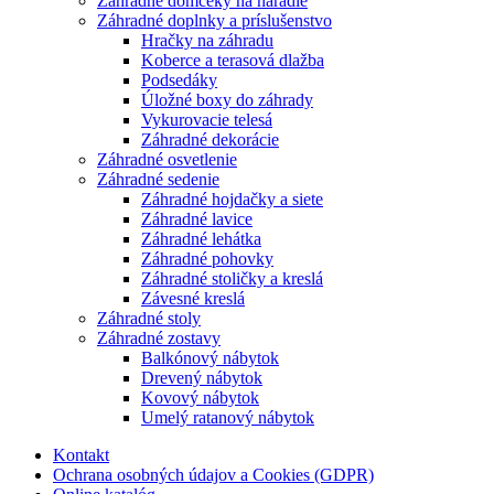
Záhradné domčeky na náradie
Záhradné doplnky a príslušenstvo
Hračky na záhradu
Koberce a terasová dlažba
Podsedáky
Úložné boxy do záhrady
Vykurovacie telesá
Záhradné dekorácie
Záhradné osvetlenie
Záhradné sedenie
Záhradné hojdačky a siete
Záhradné lavice
Záhradné lehátka
Záhradné pohovky
Záhradné stoličky a kreslá
Závesné kreslá
Záhradné stoly
Záhradné zostavy
Balkónový nábytok
Drevený nábytok
Kovový nábytok
Umelý ratanový nábytok
Kontakt
Ochrana osobných údajov a Cookies (GDPR)