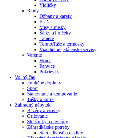
Vidličky
Riady
Džbány a karafy
Fľaše
Misy a misky
Šálky a hrnčeky
Taniere
Termofľaše a termosky
Viacdielne jedálenské servisy
Varenie
Hrnce
Panvice
Pokrievky
Voľný čas
Funkčné doplnky
Šport
Stanovanie a kempovanie
Tašky a kufre
Záhradný nábytok
Bazény a vírivky
Grilovanie
Slnečníky a pavilóny
Záhradkárske potreby
Starostlivosť o rastliny