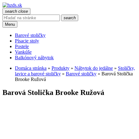
search
close
search
Menu
Barové stoličky
Písacie stoly
Postele
Vankúše
Balkónový nábytok
Domáca stránka
»
Produkty
»
Nábytok do jedálne
»
Stoličky,
lavice a barové stoličky
»
Barové stoličky
»
Barová Stolička
Brooke Ružová
Barová Stolička Brooke Ružová