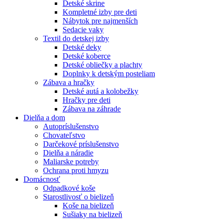
Detské skrine
Kompletné izby pre deti
Nábytok pre najmenších
Sedacie vaky
Textil do detskej izby
Detské deky
Detské koberce
Detské obliečky a plachty
Doplnky k detským posteliam
Zábava a hračky
Detské autá a kolobežky
Hračky pre deti
Zábava na záhrade
Dielňa a dom
Autopríslušenstvo
Chovateľstvo
Darčekové príslušenstvo
Dielňa a náradie
Maliarske potreby
Ochrana proti hmyzu
Domácnosť
Odpadkové koše
Starostlivosť o bielizeň
Koše na bielizeň
Sušiaky na bielizeň