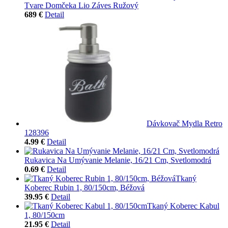
Tvare Domčeka Lio Záves Ružový
689 €
Detail
Dávkovač Mydla Retro
128396
4.99 €
Detail
Rukavica Na Umývanie Melanie, 16/21 Cm, Svetlomodrá
0.69 €
Detail
Tkaný
Koberec Rubin 1, 80/150cm, Béžová
39.95 €
Detail
Tkaný Koberec Kabul
1, 80/150cm
21.95 €
Detail