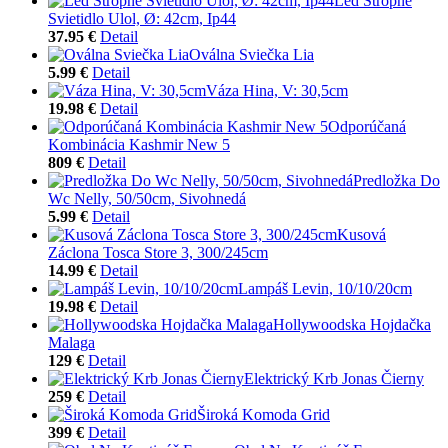
Led Stropné
Svietidlo Ulol, Ø: 42cm, Ip44
37.95 €
Detail
Oválna Sviečka Lia
5.99 €
Detail
Váza Hina, V: 30,5cm
19.98 €
Detail
Odporúčaná
Kombinácia Kashmir New 5
809 €
Detail
Predložka Do
Wc Nelly, 50/50cm, Sivohnedá
5.99 €
Detail
Kusová
Záclona Tosca Store 3, 300/245cm
14.99 €
Detail
Lampáš Levin, 10/10/20cm
19.98 €
Detail
Hollywoodska Hojdačka
Malaga
129 €
Detail
Elektrický Krb Jonas Čierny
259 €
Detail
Široká Komoda Grid
399 €
Detail