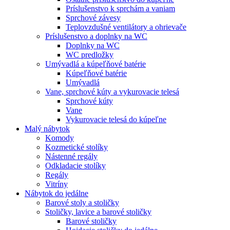
Príslušenstvo k sprchám a vaniam
Sprchové závesy
Teplovzdušné ventilátory a ohrievače
Príslušenstvo a doplnky na WC
Doplnky na WC
WC predložky
Umývadlá a kúpeľňové batérie
Kúpeľňové batérie
Umývadlá
Vane, sprchové kúty a vykurovacie telesá
Sprchové kúty
Vane
Vykurovacie telesá do kúpeľne
Malý nábytok
Komody
Kozmetické stolíky
Nástenné regály
Odkladacie stolíky
Regály
Vitríny
Nábytok do jedálne
Barové stoly a stoličky
Stoličky, lavice a barové stoličky
Barové stoličky