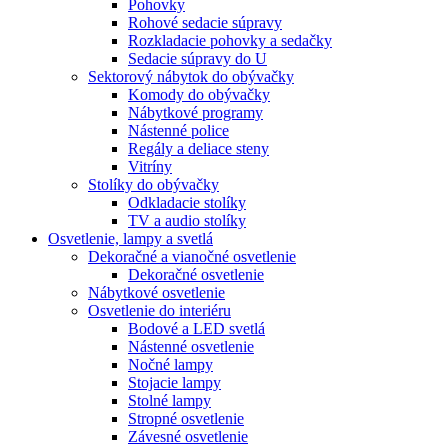
Pohovky
Rohové sedacie súpravy
Rozkladacie pohovky a sedačky
Sedacie súpravy do U
Sektorový nábytok do obývačky
Komody do obývačky
Nábytkové programy
Nástenné police
Regály a deliace steny
Vitríny
Stolíky do obývačky
Odkladacie stolíky
TV a audio stolíky
Osvetlenie, lampy a svetlá
Dekoračné a vianočné osvetlenie
Dekoračné osvetlenie
Nábytkové osvetlenie
Osvetlenie do interiéru
Bodové a LED svetlá
Nástenné osvetlenie
Nočné lampy
Stojacie lampy
Stolné lampy
Stropné osvetlenie
Závesné osvetlenie