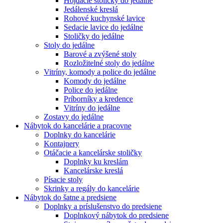
Hojdacie stoličky do jedálne
Jedálenské kreslá
Rohové kuchynské lavice
Sedacie lavice do jedálne
Stoličky do jedálne
Stoly do jedálne
Barové a zvýšené stoly
Rozložitelné stoly do jedálne
Vitríny, komody a police do jedálne
Komody do jedálne
Police do jedálne
Príborníky a kredence
Vitríny do jedálne
Zostavy do jedálne
Nábytok do kancelárie a pracovne
Doplnky do kancelárie
Kontajnery
Otáčacie a kancelárske stoličky
Doplnky ku kreslám
Kancelárske kreslá
Písacie stoly
Skrinky a regály do kancelárie
Nábytok do šatne a predsiene
Doplnky a príslušenstvo do predsiene
Doplnkový nábytok do predsiene