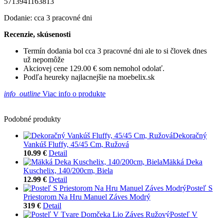
5713941163813
Dodanie: cca 3 pracovné dni
Recenzie, skúsenosti
Termín dodania bol cca 3 pracovné dni ale to si človek dnes
už nepomôže
Akciovej cene 129.00 € som nemohol odolať.
Podľa heureky najlacnejšie na moebelix.sk
info_outline
Viac info o produkte
Podobné produkty
Dekoračný
Vankúš Fluffy, 45/45 Cm, Ružová
10.99 €
Detail
Mäkká Deka
Kuschelix, 140/200cm, Biela
12.99 €
Detail
Posteľ S
Priestorom Na Hru Manuel Záves Modrý
319 €
Detail
Posteľ V