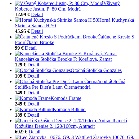
Všívaný
Koberec Justin, P: 80 Cm, Modrá
12.99 €
Detail
Horná Kuchynská
Skrinka Samoa H 50
45.95 €
Detail
Čalúnené Kreslo S
Podrúčkami Brooke
99 €
Detail
Kancelárska Stolička Brooke F: Korálová, Zamat
129 €
Detail
Otočná Stolička Gonzales
109 €
Detail
Otočná
Stolička Pre Dieťa Laun Čierna/modrá
149 €
Detail
Komoda Frame
249 €
Detail
Komoda Billund
189 €
Detail
Umelá
Kožušina Denise 2, 120/160cm, Antracit
69.9 €
Detail
Led Žiarovka 10676, G9,