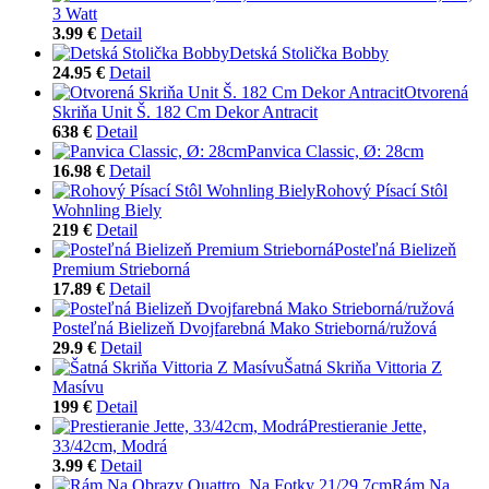
3 Watt
3.99 €
Detail
Detská Stolička Bobby
24.95 €
Detail
Otvorená
Skriňa Unit Š. 182 Cm Dekor Antracit
638 €
Detail
Panvica Classic, Ø: 28cm
16.98 €
Detail
Rohový Písací Stôl
Wohnling Biely
219 €
Detail
Posteľná Bielizeň
Premium Strieborná
17.89 €
Detail
Posteľná Bielizeň Dvojfarebná Mako Strieborná/ružová
29.9 €
Detail
Šatná Skriňa Vittoria Z
Masívu
199 €
Detail
Prestieranie Jette,
33/42cm, Modrá
3.99 €
Detail
Rám Na