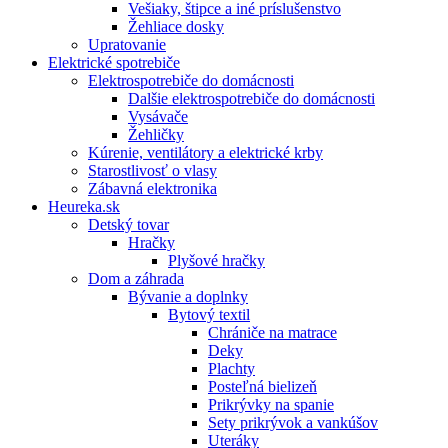
Vešiaky, štipce a iné príslušenstvo
Žehliace dosky
Upratovanie
Elektrické spotrebiče
Elektrospotrebiče do domácnosti
Dalšie elektrospotrebiče do domácnosti
Vysávače
Žehličky
Kúrenie, ventilátory a elektrické krby
Starostlivosť o vlasy
Zábavná elektronika
Heureka.sk
Detský tovar
Hračky
Plyšové hračky
Dom a záhrada
Bývanie a doplnky
Bytový textil
Chrániče na matrace
Deky
Plachty
Posteľná bielizeň
Prikrývky na spanie
Sety prikrývok a vankúšov
Uteráky