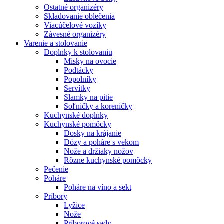
Ostatné organizéry
Skladovanie oblečenia
Viacúčelové vozíky
Závesné organizéry
Varenie a stolovanie
Doplnky k stolovaniu
Misky na ovocie
Podtácky
Popolníky
Servítky
Slamky na pitie
Soľničky a koreničky
Kuchynské doplnky
Kuchynské pomôcky
Dosky na krájanie
Dózy a poháre s vekom
Nože a držiaky nožov
Rôzne kuchynské pomôcky
Pečenie
Poháre
Poháre na víno a sekt
Príbory
Lyžice
Nože
Príborové sady