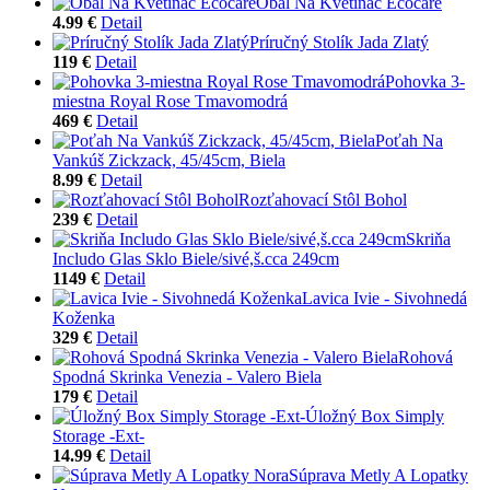
Obal Na Kvetináč Ecocare
4.99 €
Detail
Príručný Stolík Jada Zlatý
119 €
Detail
Pohovka 3-
miestna Royal Rose Tmavomodrá
469 €
Detail
Poťah Na
Vankúš Zickzack, 45/45cm, Biela
8.99 €
Detail
Rozťahovací Stôl Bohol
239 €
Detail
Skriňa
Includo Glas Sklo Biele/sivé,š.cca 249cm
1149 €
Detail
Lavica Ivie - Sivohnedá
Koženka
329 €
Detail
Rohová
Spodná Skrinka Venezia - Valero Biela
179 €
Detail
Úložný Box Simply
Storage -Ext-
14.99 €
Detail
Súprava Metly A Lopatky