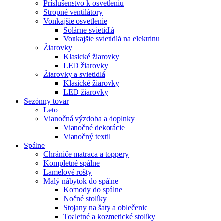
Príslušenstvo k osvetleniu
Stropné ventilátory
Vonkajšie osvetlenie
Solárne svietidlá
Vonkajšie svietidlá na elektrinu
Žiarovky
Klasické žiarovky
LED žiarovky
Žiarovky a svietidlá
Klasické žiarovky
LED žiarovky
Sezónny tovar
Leto
Vianočná výzdoba a doplnky
Vianočné dekorácie
Vianočný textil
Spálne
Chrániče matraca a toppery
Kompletné spálne
Lamelové rošty
Malý nábytok do spálne
Komody do spálne
Nočné stolíky
Stojany na šaty a oblečenie
Toaletné a kozmetické stolíky