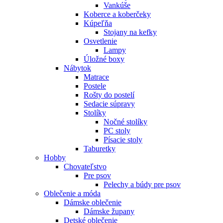
Vankúše
Koberce a koberčeky
Kúpeľňa
Stojany na kefky
Osvetlenie
Lampy
Úložné boxy
Nábytok
Matrace
Postele
Rošty do postelí
Sedacie súpravy
Stolíky
Nočné stolíky
PC stoly
Písacie stoly
Taburetky
Hobby
Chovateľstvo
Pre psov
Pelechy a búdy pre psov
Oblečenie a móda
Dámske oblečenie
Dámske župany
Detské oblečenie