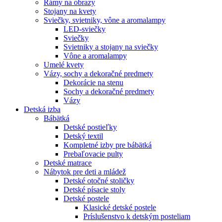
Rámy na obrazy
Stojany na kvety
Sviečky, svietniky, vône a aromalampy
LED-sviečky
Sviečky
Svietniky a stojany na sviečky
Vône a aromalampy
Umelé kvety
Vázy, sochy a dekoračné predmety
Dekorácie na stenu
Sochy a dekoračné predmety
Vázy
Detská izba
Bábätká
Detské postieľky
Detský textil
Kompletné izby pre bábätká
Prebaľovacie pulty
Detské matrace
Nábytok pre deti a mládež
Detské otočné stoličky
Detské písacie stoly
Detské postele
Klasické detské postele
Príslušenstvo k detským posteliam