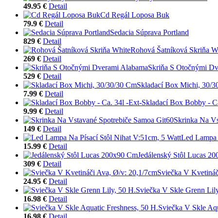
49.95 €
Detail
Cd Regál Loposa Buk
79.9 €
Detail
Sedacia Súprava Portland
829 €
Detail
Rohová Šatníková Skriňa W
269 €
Detail
Skriňa S Otočnými D
529 €
Detail
Skladací Box Michi, 30/
7.99 €
Detail
Skladací Box Bobby - Ca
9.99 €
Detail
Skrinka Na Vs
149 €
Detail
Led Lampa N
15.99 €
Detail
Jedálenský Stôl Lucas 2
309 €
Detail
Sviečka V Kvetináč
24.95 €
Detail
Sviečka V Skle Grenn Lily
16.98 €
Detail
Sviečka V Skle Aqu
16.98 €
Detail