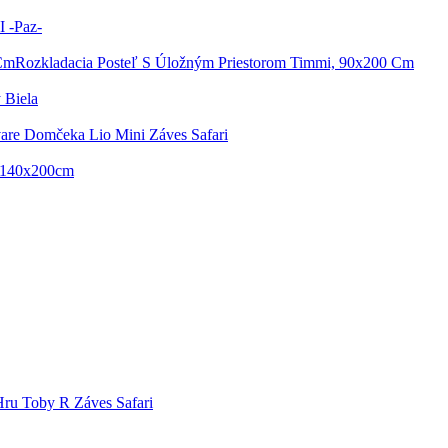
I -Paz-
Rozkladacia Posteľ S Úložným Priestorom Timmi, 90x200 Cm
 Biela
are Domčeka Lio Mini Záves Safari
- 140x200cm
Hru Toby R Záves Safari