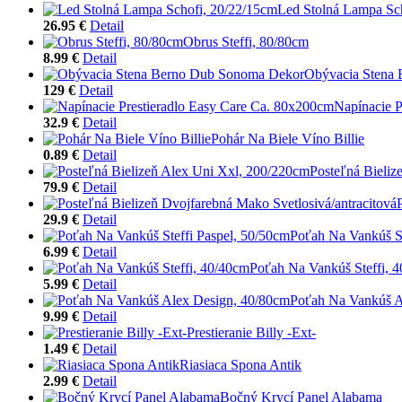
Led Stolná Lampa Sc
26.95 €
Detail
Obrus Steffi, 80/80cm
8.99 €
Detail
Obývacia Stena
129 €
Detail
Napínacie P
32.9 €
Detail
Pohár Na Biele Víno Billie
0.89 €
Detail
Posteľná Bieliz
79.9 €
Detail
29.9 €
Detail
Poťah Na Vankúš St
6.99 €
Detail
Poťah Na Vankúš Steffi, 
5.99 €
Detail
Poťah Na Vankúš A
9.99 €
Detail
Prestieranie Billy -Ext-
1.49 €
Detail
Riasiaca Spona Antik
2.99 €
Detail
Bočný Krycí Panel Alabama