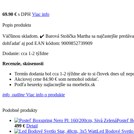
69.90 €
s DPH
Viac info
Popis produktu
Väčšinou skladom. ✔️ Barová Stolička Martha sa najčastejšie predáva z
dohľadať aj pod EAN kódom: 9009852739909
Dodanie: cca 1-2 týždne
Recenzie, skúsenosti
Termín dodania bol cca 1-2 týždne ale to si človek dnes už ne
Akciovej cene 84.90 € som nemohol odolať.
Podľa heureky najlacnejšie na moebelix.sk
info_outline
Viac info o produkte
Podobné produkty
Posteľ B
499 €
Detail
Led Bodové Svetlo 