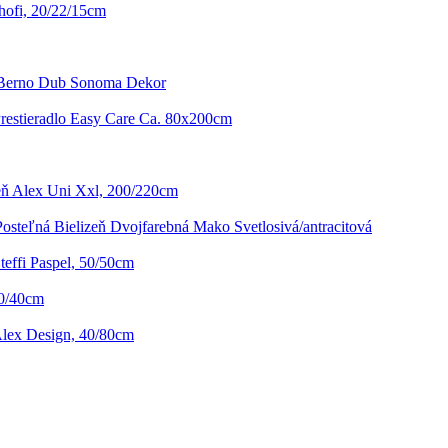
hofi, 20/22/15cm
 Berno Dub Sonoma Dekor
restieradlo Easy Care Ca. 80x200cm
eň Alex Uni Xxl, 200/220cm
Posteľná Bielizeň Dvojfarebná Mako Svetlosivá/antracitová
effi Paspel, 50/50cm
40/40cm
lex Design, 40/80cm