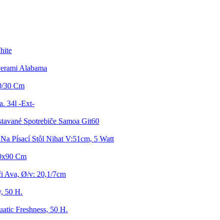
hite
verami Alabama
30/30 Cm
. 34l -Ext-
tavané Spotrebiče Samoa Git60
a Písací Stôl Nihat V:51cm, 5 Watt
00x90 Cm
i Ava, Ø/v: 20,1/7cm
, 50 H.
atic Freshness, 50 H.