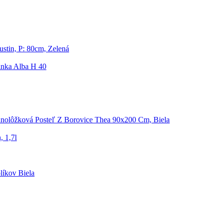
stin, P: 80cm, Zelená
nka Alba H 40
dnolôžková Posteľ Z Borovice Thea 90x200 Cm, Biela
 1,7l
líkov Biela