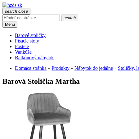
search
close
search
Menu
Barové stoličky
Písacie stoly
Postele
Vankúše
Balkónový nábytok
Domáca stránka
»
Produkty
»
Nábytok do jedálne
»
Stoličky, l
Barová Stolička Martha