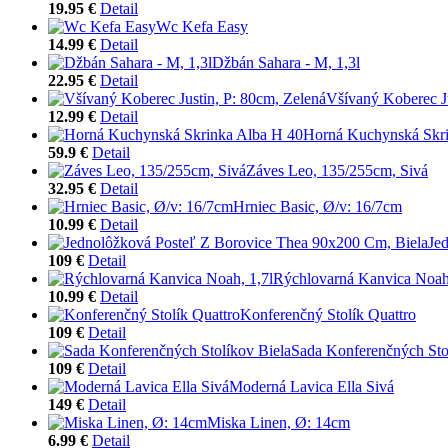
19.95 €
Detail
Wc Kefa Easy
14.99 €
Detail
Džbán Sahara - M, 1,3l
22.95 €
Detail
Všívaný Koberec Ju
12.99 €
Detail
Horná Kuchynská Skri
59.9 €
Detail
Záves Leo, 135/255cm, Sivá
32.95 €
Detail
Hrniec Basic, Ø/v: 16/7cm
10.99 €
Detail
Je
109 €
Detail
Rýchlovarná Kanvica Noah,
10.99 €
Detail
Konferenčný Stolík Quattro
109 €
Detail
Sada Konferenčných Sto
109 €
Detail
Moderná Lavica Ella Sivá
149 €
Detail
Miska Linen, Ø: 14cm
6.99 €
Detail