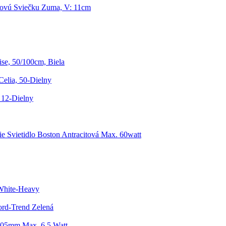
jovú Sviečku Zuma, V: 11cm
se, 50/100cm, Biela
elia, 50-Dielny
 12-Dielny
ie Svietidlo Boston Antracitová Max. 60watt
White-Heavy
ord-Trend Zelená
205mm Max. 6,5 Watt