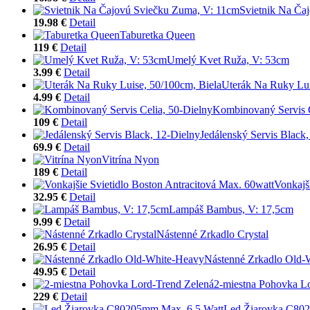
Svietnik Na Ča
19.98 €
Detail
Taburetka Queen
119 €
Detail
Umelý Kvet Ruža, V: 53cm
3.99 €
Detail
Uterák Na Ruky Lui
4.99 €
Detail
Kombinovaný Servis C
109 €
Detail
Jedálenský Servis Black,
69.9 €
Detail
Vitrína Nyon
189 €
Detail
Vonkajš
32.95 €
Detail
Lampáš Bambus, V: 17,5cm
9.99 €
Detail
Nástenné Zrkadlo Crystal
26.95 €
Detail
Nástenné Zrkadlo Old-
49.95 €
Detail
2-miestna Pohovka L
229 €
Detail
Led Žiarovka C80