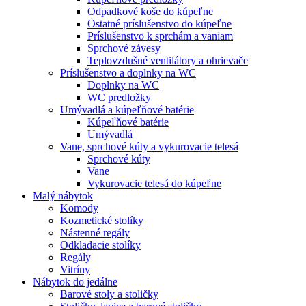
Odpadkové koše do kúpeľne
Ostatné príslušenstvo do kúpeľne
Príslušenstvo k sprchám a vaniam
Sprchové závesy
Teplovzdušné ventilátory a ohrievače
Príslušenstvo a doplnky na WC
Doplnky na WC
WC predložky
Umývadlá a kúpeľňové batérie
Kúpeľňové batérie
Umývadlá
Vane, sprchové kúty a vykurovacie telesá
Sprchové kúty
Vane
Vykurovacie telesá do kúpeľne
Malý nábytok
Komody
Kozmetické stolíky
Nástenné regály
Odkladacie stolíky
Regály
Vitríny
Nábytok do jedálne
Barové stoly a stoličky