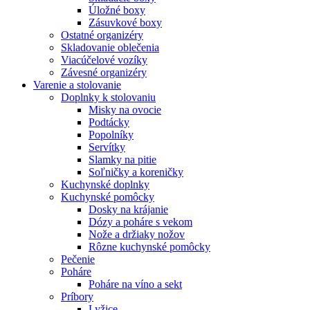
Úložné boxy
Zásuvkové boxy
Ostatné organizéry
Skladovanie oblečenia
Viacúčelové vozíky
Závesné organizéry
Varenie a stolovanie
Doplnky k stolovaniu
Misky na ovocie
Podtácky
Popolníky
Servítky
Slamky na pitie
Soľničky a koreničky
Kuchynské doplnky
Kuchynské pomôcky
Dosky na krájanie
Dózy a poháre s vekom
Nože a držiaky nožov
Rôzne kuchynské pomôcky
Pečenie
Poháre
Poháre na víno a sekt
Príbory
Lyžice