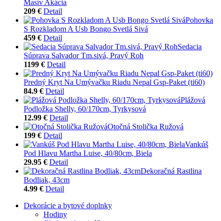
Masív Akácia
209 €
Detail
Pohovka
S Rozkladom A Usb Bongo Svetlá Sivá
459 €
Detail
Sedacia
Súprava Salvador Tm.sivá, Pravý Roh
1199 €
Detail
Predný Kryt Na Umývačku Riadu Nepal Gsp-Paket (ti60)
84.9 €
Detail
Plážová
Podložka Shelly, 60/170cm, Tyrkysová
12.99 €
Detail
Otočná Stolička Ružová
199 €
Detail
Vankúš
Pod Hlavu Martha Luise, 40/80cm, Biela
29.95 €
Detail
Dekoračná Rastlina
Bodliak, 43cm
4.99 €
Detail
Dekorácie a bytové doplnky
Hodiny