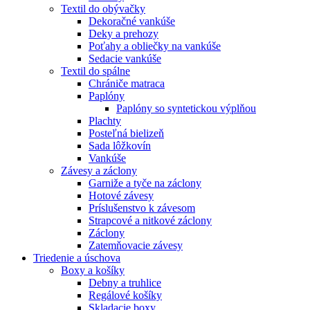
Textil do obývačky
Dekoračné vankúše
Deky a prehozy
Poťahy a obliečky na vankúše
Sedacie vankúše
Textil do spálne
Chrániče matraca
Paplóny
Paplóny so syntetickou výplňou
Plachty
Posteľná bielizeň
Sada lôžkovín
Vankúše
Závesy a záclony
Garniže a tyče na záclony
Hotové závesy
Príslušenstvo k závesom
Strapcové a nitkové záclony
Záclony
Zatemňovacie závesy
Triedenie a úschova
Boxy a košíky
Debny a truhlice
Regálové košíky
Skladacie boxy