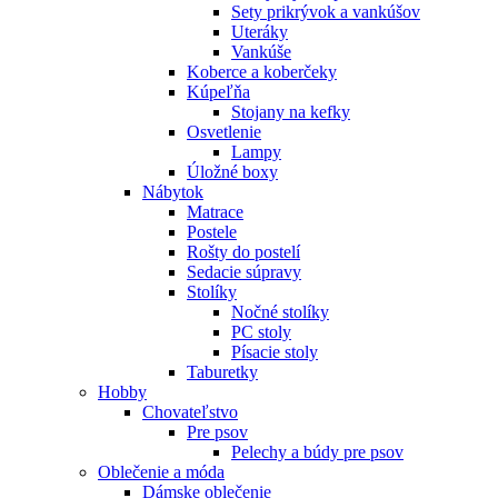
Sety prikrývok a vankúšov
Uteráky
Vankúše
Koberce a koberčeky
Kúpeľňa
Stojany na kefky
Osvetlenie
Lampy
Úložné boxy
Nábytok
Matrace
Postele
Rošty do postelí
Sedacie súpravy
Stolíky
Nočné stolíky
PC stoly
Písacie stoly
Taburetky
Hobby
Chovateľstvo
Pre psov
Pelechy a búdy pre psov
Oblečenie a móda
Dámske oblečenie