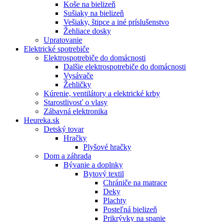
Koše na bielizeň
Sušiaky na bielizeň
Vešiaky, štipce a iné príslušenstvo
Žehliace dosky
Upratovanie
Elektrické spotrebiče
Elektrospotrebiče do domácnosti
Dalšie elektrospotrebiče do domácnosti
Vysávače
Žehličky
Kúrenie, ventilátory a elektrické krby
Starostlivosť o vlasy
Zábavná elektronika
Heureka.sk
Detský tovar
Hračky
Plyšové hračky
Dom a záhrada
Bývanie a doplnky
Bytový textil
Chrániče na matrace
Deky
Plachty
Posteľná bielizeň
Prikrývky na spanie