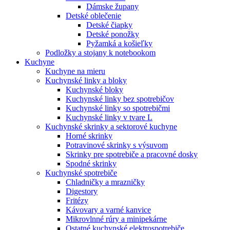
Dámske župany
Detské oblečenie
Detské čiapky
Detské ponožky
Pyžamká a košieľky
Podložky a stojany k notebookom
Kuchyne
Kuchyne na mieru
Kuchynské linky a bloky
Kuchynské bloky
Kuchynské linky bez spotrebičov
Kuchynské linky so spotrebičmi
Kuchynské linky v tvare L
Kuchynské skrinky a sektorové kuchyne
Horné skrinky
Potravinové skrinky s výsuvom
Skrinky pre spotrebiče a pracovné dosky
Spodné skrinky
Kuchynské spotrebiče
Chladničky a mrazničky
Digestory
Fritézy
Kávovary a varné kanvice
Mikrovlnné rúry a minipekárne
Ostatné kuchynské elektrospotrebiče