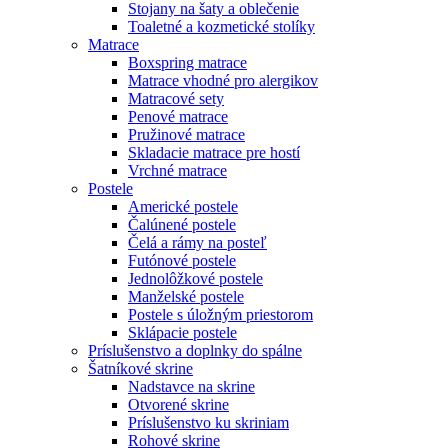
Stojany na šaty a oblečenie
Toaletné a kozmetické stolíky
Matrace
Boxspring matrace
Matrace vhodné pro alergikov
Matracové sety
Penové matrace
Pružinové matrace
Skladacie matrace pre hostí
Vrchné matrace
Postele
Americké postele
Čalúnené postele
Čelá a rámy na posteľ
Futónové postele
Jednolôžkové postele
Manželské postele
Postele s úložným priestorom
Sklápacie postele
Príslušenstvo a doplnky do spálne
Šatníkové skrine
Nadstavce na skrine
Otvorené skrine
Príslušenstvo ku skriniam
Rohové skrine