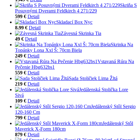
Skriňa S
Posuvnými Dverami Feldkirch 4 271/229
599 €
Detail
Skladací Box Nyc
8.99 €
Detail
Závesná Skrinka Tia
49 €
Detail
Skrinka Na
Topánky Lona Xxl Š: 70cm Biela
249 €
Detail
Vstavaná Rúra Na
Pečenie Hbg632bs1
559 €
Detail
Sada Stoličiek Lima Žltá
219 €
Detail
Jedálenská Stolička Lore
Sivá
109 €
Detail
Jedálenský Stôl Sergio
120-160 Cm
799 €
Detail
Jedálenský Stôl
Maverick X-Form 180cm
879 €
Detail