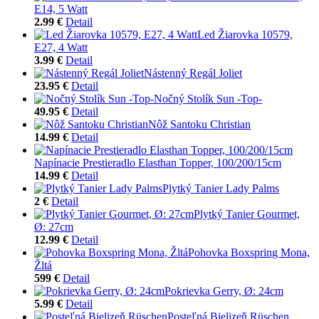
E14, 5 Watt
2.99 €
Detail
Led Žiarovka 10579,
E27, 4 Watt
3.99 €
Detail
Nástenný Regál Joliet
23.95 €
Detail
Nočný Stolík Sun -Top-
49.95 €
Detail
Nôž Santoku Christian
14.99 €
Detail
Napínacie Prestieradlo Elasthan Topper, 100/200/15cm
14.99 €
Detail
Plytký Tanier Lady Palms
2 €
Detail
Plytký Tanier Gourmet,
Ø: 27cm
12.99 €
Detail
Pohovka Boxspring Mona,
Žltá
599 €
Detail
Pokrievka Gerry, Ø: 24cm
5.99 €
Detail
Posteľná Bielizeň Rüschen