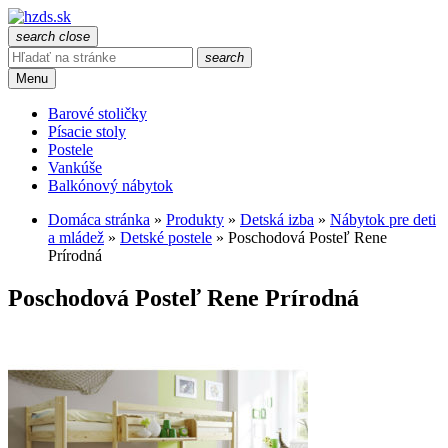
search
close
search
Menu
Barové stoličky
Písacie stoly
Postele
Vankúše
Balkónový nábytok
Domáca stránka
»
Produkty
»
Detská izba
»
Nábytok pre deti
a mládež
»
Detské postele
»
Poschodová Posteľ Rene
Prírodná
Poschodová Posteľ Rene Prírodná