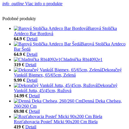
info_outline
Viac info o produkte
Podobné produkty
Barová Stolička
Artdeco Bar Bordová
64.9 €
Detail
Barová Stolička Artdeco
Bar Šedá
64.9 €
Detail
Chladnička Rbi4092e1
319 €
Detail
Dekoračný
Vankúš Bigmex, 65/65cm, Zelená
9.99 €
Detail
Dekoračný
Vankúš Jutta, 45/45cm, Ružová
14.99 €
Detail
Denná Deka Chelsea,
260/260 Cm
69.98 €
Detail
Rozťahovacia Posteľ Micki 90x200 Cm Biela
419 €
Detail