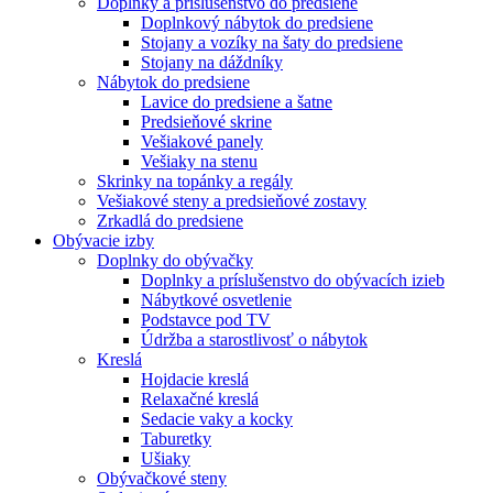
Doplnky a príslušenstvo do predsiene
Doplnkový nábytok do predsiene
Stojany a vozíky na šaty do predsiene
Stojany na dáždníky
Nábytok do predsiene
Lavice do predsiene a šatne
Predsieňové skrine
Vešiakové panely
Vešiaky na stenu
Skrinky na topánky a regály
Vešiakové steny a predsieňové zostavy
Zrkadlá do predsiene
Obývacie izby
Doplnky do obývačky
Doplnky a príslušenstvo do obývacích izieb
Nábytkové osvetlenie
Podstavce pod TV
Údržba a starostlivosť o nábytok
Kreslá
Hojdacie kreslá
Relaxačné kreslá
Sedacie vaky a kocky
Taburetky
Ušiaky
Obývačkové steny