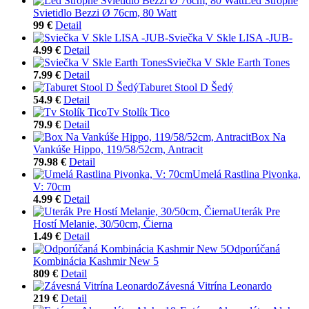
Led Stropné
Svietidlo Bezzi Ø 76cm, 80 Watt
99 €
Detail
Sviečka V Skle LISA -JUB-
4.99 €
Detail
Sviečka V Skle Earth Tones
7.99 €
Detail
Taburet Stool D Šedý
54.9 €
Detail
Tv Stolík Tico
79.9 €
Detail
Box Na
Vankúše Hippo, 119/58/52cm, Antracit
79.98 €
Detail
Umelá Rastlina Pivonka,
V: 70cm
4.99 €
Detail
Uterák Pre
Hostí Melanie, 30/50cm, Čierna
1.49 €
Detail
Odporúčaná
Kombinácia Kashmir New 5
809 €
Detail
Závesná Vitrína Leonardo
219 €
Detail