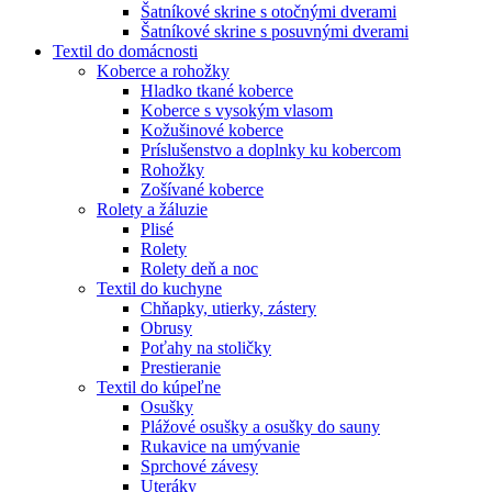
Šatníkové skrine s otočnými dverami
Šatníkové skrine s posuvnými dverami
Textil do domácnosti
Koberce a rohožky
Hladko tkané koberce
Koberce s vysokým vlasom
Kožušinové koberce
Príslušenstvo a doplnky ku kobercom
Rohožky
Zošívané koberce
Rolety a žáluzie
Plisé
Rolety
Rolety deň a noc
Textil do kuchyne
Chňapky, utierky, zástery
Obrusy
Poťahy na stoličky
Prestieranie
Textil do kúpeľne
Osušky
Plážové osušky a osušky do sauny
Rukavice na umývanie
Sprchové závesy
Uteráky