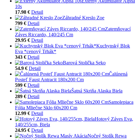
Extérny Akumulátor Alpha
10s
17.98 €
Detail
Záhradné Kreslo Zoe
799 €
Detail
Zatemňovací
Záves Riccardo, 140/245 Cm
29.95 €
Detail
Kuchynský Blok
Eva *cenový Trhák*
343 €
Detail
Barová Stolička Seko
54.9 €
Detail
Čalúnená
Posteľ Faust Antracit 180x200 Cm
599 €
Detail
Šatná Skriňa Alaska Biela
289 €
Detail
Samolepiaca
Fólia Mliečne Sklo 60x200 Cm
12.99 €
Detail
Hotový Záves Eva,
140/255cm, Biela
24.95 €
Detail
Nočný Stolík Rewa