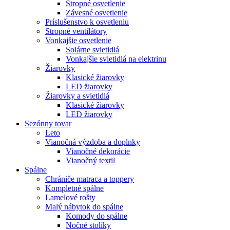
Stropné osvetlenie
Závesné osvetlenie
Príslušenstvo k osvetleniu
Stropné ventilátory
Vonkajšie osvetlenie
Solárne svietidlá
Vonkajšie svietidlá na elektrinu
Žiarovky
Klasické žiarovky
LED žiarovky
Žiarovky a svietidlá
Klasické žiarovky
LED žiarovky
Sezónny tovar
Leto
Vianočná výzdoba a doplnky
Vianočné dekorácie
Vianočný textil
Spálne
Chrániče matraca a toppery
Kompletné spálne
Lamelové rošty
Malý nábytok do spálne
Komody do spálne
Nočné stolíky