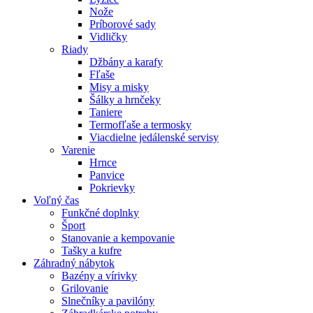
Nože
Príborové sady
Vidličky
Riady
Džbány a karafy
Fľaše
Misy a misky
Šálky a hrnčeky
Taniere
Termofľaše a termosky
Viacdielne jedálenské servisy
Varenie
Hrnce
Panvice
Pokrievky
Voľný čas
Funkčné doplnky
Šport
Stanovanie a kempovanie
Tašky a kufre
Záhradný nábytok
Bazény a vírivky
Grilovanie
Slnečníky a pavilóny