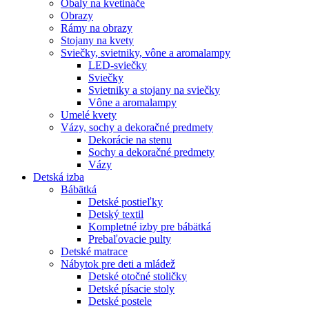
Obaly na kvetináče
Obrazy
Rámy na obrazy
Stojany na kvety
Sviečky, svietniky, vône a aromalampy
LED-sviečky
Sviečky
Svietniky a stojany na sviečky
Vône a aromalampy
Umelé kvety
Vázy, sochy a dekoračné predmety
Dekorácie na stenu
Sochy a dekoračné predmety
Vázy
Detská izba
Bábätká
Detské postieľky
Detský textil
Kompletné izby pre bábätká
Prebaľovacie pulty
Detské matrace
Nábytok pre deti a mládež
Detské otočné stoličky
Detské písacie stoly
Detské postele