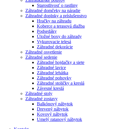
Záhradkárske potreby
Starostlivosť o rastliny
Záhradné domčeky na náradie
Záhradné doplnky a príslušenstvo
Hračky na záhradu
Koberce a terasová dlažba
Podsedáky
Úložné boxy do záhrady
Vykurovacie telesá
Záhradné dekorácie
Záhradné osvetlenie
Záhradné sedenie
Záhradné hojdačky a siete
Záhradné lavice
Záhradné lehátka
Záhradné pohovky
Záhradné stoličky a kreslá
Závesné kreslá
Záhradné stoly
Záhradné zostavy
Balkónový nábytok
Drevený nábytok
Kovový nábytok
Umelý ratanový nábytok