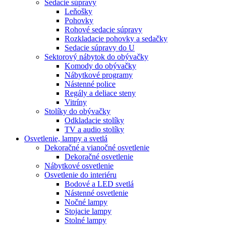
Sedacie súpravy
Leňošky
Pohovky
Rohové sedacie súpravy
Rozkladacie pohovky a sedačky
Sedacie súpravy do U
Sektorový nábytok do obývačky
Komody do obývačky
Nábytkové programy
Nástenné police
Regály a deliace steny
Vitríny
Stolíky do obývačky
Odkladacie stolíky
TV a audio stolíky
Osvetlenie, lampy a svetlá
Dekoračné a vianočné osvetlenie
Dekoračné osvetlenie
Nábytkové osvetlenie
Osvetlenie do interiéru
Bodové a LED svetlá
Nástenné osvetlenie
Nočné lampy
Stojacie lampy
Stolné lampy