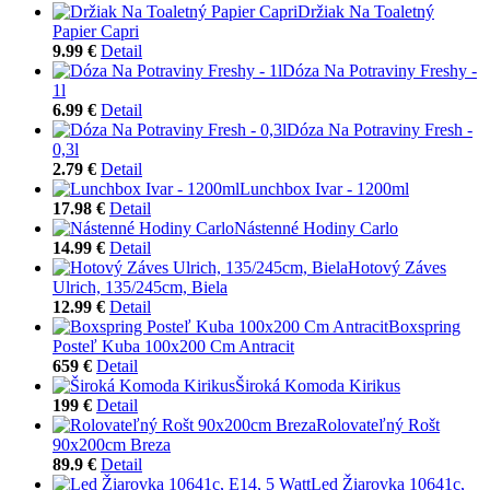
Držiak Na Toaletný
Papier Capri
9.99 €
Detail
Dóza Na Potraviny Freshy -
1l
6.99 €
Detail
Dóza Na Potraviny Fresh -
0,3l
2.79 €
Detail
Lunchbox Ivar - 1200ml
17.98 €
Detail
Nástenné Hodiny Carlo
14.99 €
Detail
Hotový Záves
Ulrich, 135/245cm, Biela
12.99 €
Detail
Boxspring
Posteľ Kuba 100x200 Cm Antracit
659 €
Detail
Široká Komoda Kirikus
199 €
Detail
Rolovateľný Rošt
90x200cm Breza
89.9 €
Detail
Led Žiarovka 10641c,