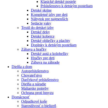
Klasické detské postele
Príslušenstvo k detským posteliam
Detské skrine
Kompletné izby pre deti
Nábytok pre najmenších
Sedacie vaky
Textil do detskej izby
Detské deky
Detské koberce
Detské obliečky a plachty
Doplnky k detským posteliam
Zábava a hračky
Detské autá a kolobežky
Hračky pre deti
Zábava na záhrade
Dielňa a dom
Autopríslušenstvo
Chovateľstvo
Darčekové príslušenstvo
Dielňa a náradie
Maliarske potreby
Ochrana proti hmyzu
Domácnosť
Odpadkové koše
Starostlivosť o bielizeň