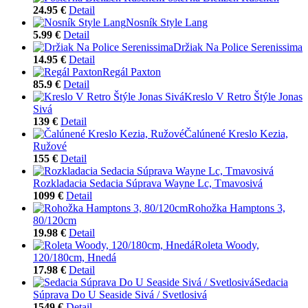
24.95 €
Detail
Nosník Style Lang
5.99 €
Detail
Držiak Na Police Serenissima
14.95 €
Detail
Regál Paxton
85.9 €
Detail
Kreslo V Retro Štýle Jonas
Sivá
139 €
Detail
Čalúnené Kreslo Kezia,
Ružové
155 €
Detail
Rozkladacia Sedacia Súprava Wayne Lc, Tmavosivá
1099 €
Detail
Rohožka Hamptons 3,
80/120cm
19.98 €
Detail
Roleta Woody,
120/180cm, Hnedá
17.98 €
Detail
Sedacia
Súprava Do U Seaside Sivá / Svetlosivá
1549 €
Detail