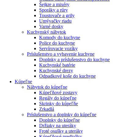
Šejkre a mixéry
Sporáky a rúry
Toustovače a grily
Umývačky riadu
Varné dosky
Kuchynský nábytok
Komody do kuchyne
Police do kuchyne
Servírovacie vozíky
Príslušenstvo a vybavenie kuchyne
Doplnky a príslušenstvo do kuchyne
Kuchynské batérie
Kuchynské drezy
Odpadkové koše do kuchyne
Kúpeľne
Nábytok do kúpeľne
Kúpeľňové zostavy
Regály do kúpeľne
Skrinky do kúpeľňe
Zrkadlá
Príslušenstvo a doplnky do kúpeľne
Doplnky do kúpeľne
Držiaky na uteráky
Froté osušky a uteráky
Kúpeľňové predložky