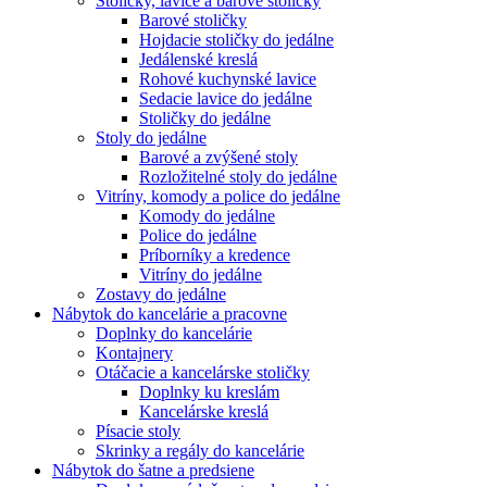
Stoličky, lavice a barové stoličky
Barové stoličky
Hojdacie stoličky do jedálne
Jedálenské kreslá
Rohové kuchynské lavice
Sedacie lavice do jedálne
Stoličky do jedálne
Stoly do jedálne
Barové a zvýšené stoly
Rozložitelné stoly do jedálne
Vitríny, komody a police do jedálne
Komody do jedálne
Police do jedálne
Príborníky a kredence
Vitríny do jedálne
Zostavy do jedálne
Nábytok do kancelárie a pracovne
Doplnky do kancelárie
Kontajnery
Otáčacie a kancelárske stoličky
Doplnky ku kreslám
Kancelárske kreslá
Písacie stoly
Skrinky a regály do kancelárie
Nábytok do šatne a predsiene