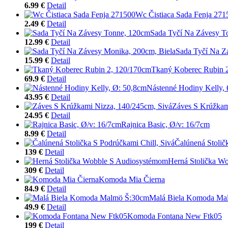
6.99 €
Detail
Wc Čistiaca Sada Fenja 271
2.49 €
Detail
Sada Tyčí Na Závesy T
12.99 €
Detail
Sada Tyčí Na Z
15.99 €
Detail
Tkaný Koberec Rubin 
69.9 €
Detail
Nástenné Hodiny Kelly,
43.95 €
Detail
Záves S Krúžkam
24.95 €
Detail
Rajnica Basic, Ø/v: 16/7cm
8.99 €
Detail
Čalúnená Stolič
139 €
Detail
Herná Stolička W
309 €
Detail
Komoda Mia Čierna
84.9 €
Detail
Malá Biela Komoda Ma
49.9 €
Detail
Komoda Fontana New Ftk05
199 €
Detail