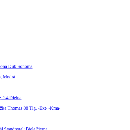
 Lona Dub Sonoma
cm, Modrá
, 24-Dielna
ožka Thomas 88 Tlg. -Ext- -Kma-
l Standregal: Biela/čierna