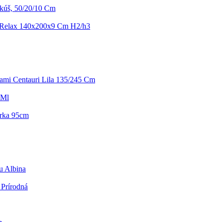
kúš, 50/20/10 Cm
 Relax 140x200x9 Cm H2/h3
ami Centauri Lila 135/245 Cm
 Ml
írka 95cm
u Albina
 Prírodná