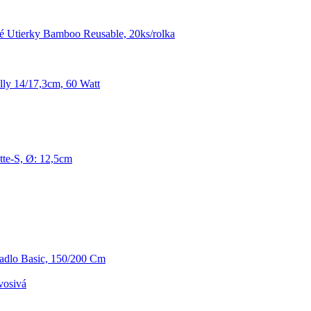
 Utierky Bamboo Reusable, 20ks/rolka
ly 14/17,3cm, 60 Watt
te-S, Ø: 12,5cm
radlo Basic, 150/200 Cm
vosivá