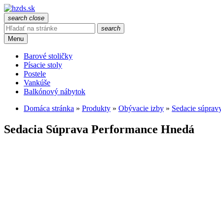
search
close
search
Menu
Barové stoličky
Písacie stoly
Postele
Vankúše
Balkónový nábytok
Domáca stránka
»
Produkty
»
Obývacie izby
»
Sedacie súprav
Sedacia Súprava Performance Hnedá