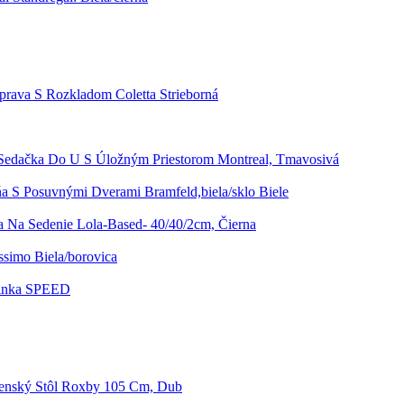
prava S Rozkladom Coletta Strieborná
Sedačka Do U S Úložným Priestorom Montreal, Tmavosivá
ňa S Posuvnými Dverami Bramfeld,biela/sklo Biele
 Na Sedenie Lola-Based- 40/40/2cm, Čierna
simo Biela/borovica
rinka SPEED
lenský Stôl Roxby 105 Cm, Dub