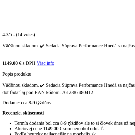
4.3/5 - (14 votes)
Väčšinou skladom. ✔️ Sedacia Súprava Performance Hnedá sa najčaste
1149.00 €
s DPH
Viac info
Popis produktu
Väčšinou skladom. ✔️ Sedacia Súprava Performance Hnedá sa najčastej
dohľadať aj pod EAN kódom: 7612887480412
Dodanie: cca 8-9 týždňov
Recenzie, skúsenosti
Termín dodania bol cca 8-9 týždňov ale to si človek dnes už 
Akciovej cene 1149.00 € som nemohol odolať.
Podľa heureky najlacnejšie na moebelix.sk