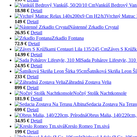
Vankúš Bedrový Van
18.98 €
Detail
Vrchný Matrac
149 €
Detail
Nástenné Zrkadlo Crystal
26.95 €
Detail
Zrkadlo Fontana
72.9 €
Detail
Záves S Krúžk
14.99 €
Detail
Sada Pohárov Lifestyle, 310
24.95 €
Detail
Šatníková Skriňa Leon Š
233 €
Detail
Záhradná Zostava Velia
899 €
Detail
Nočný Stolík Nachtkonsole
181.9 €
Detail
Sedacia Zostava Na Teras
699 €
Detail
Obrus Malia, 140/220cm,
34.95 €
Detail
Kreslo Romeo Tm.sivá
199 €
Detail