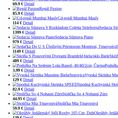
69.9 €
Detail
Regál Paxton
85.9 €
Detail
Cd-regál Mumbai Masív
114 €
Detail
Sedacia Sú
1399 €
Detail
Sedacia Súprava Piano
979 €
Detail
1149 €
Detail
Skri
489 €
Detail
Poduška
3.99 €
Detail
Vysoká Skrinka Mas
129 €
Detail
Spodná Kuchynská Sk
82.9 €
Detail
Stolička So 4 Nohami Zürs
44.95 €
Detail
Stolička Mia Tmavosivá
59.9 €
Detail
Okrúhly Jedá
139 €
Detail