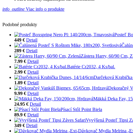
info_outline
Viac info o produkte
Podobné produkty
Posteľ Bo
449 €
Detail
Čalún
289 €
Detail
Zástera Harry, 60/90 Cm, Z
7.99 €
Detail
Batérie Cr2032, 4 Ks/bal.
2.99 €
Detail
Darčeková Krabička
1.89 €
Detail
Dekoračný V
9.99 €
Detail
Mäkká Deka Fay, 15
24.95 €
Detail
Písací Stôl Point Biela
89.9 €
Detail
Vyvýšená Posteľ Tipsi Zá
349 €
Detail
Dávkovač Mydla Melrina -Ex