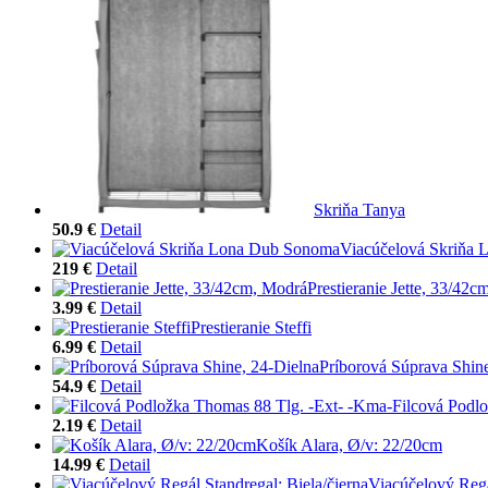
Skriňa Tanya
50.9 €
Detail
Viacúčelová Skriňa
219 €
Detail
Prestieranie Jette, 33/42
3.99 €
Detail
Prestieranie Steffi
6.99 €
Detail
Príborová Súprava Shine
54.9 €
Detail
Filcová Podl
2.19 €
Detail
Košík Alara, Ø/v: 22/20cm
14.99 €
Detail
Viacúčelový Regá