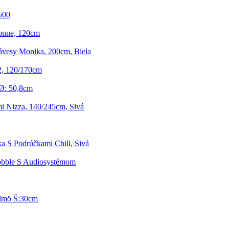
500
onne, 120cm
ávesy Monika, 200cm, Biela
2, 120/170cm
 Ø: 50,8cm
i Nizza, 140/245cm, Sivá
ka S Podrúčkami Chill, Sivá
obble S Audiosystémom
lmö Š:30cm