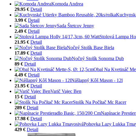
Komoda Andrea
29.95 €
Detail
Kuchynské
3.99 €
Detail
Sada Štetcov Jenny
2.49 €
Detail
Stolová Lampa Hol
21.95 €
Detail
Nočný Stolík Base Biela
17.89 €
Detail
Nočný Stolík Sonoma Dub
89 €
Detail
Obal Na Kvetináč Met
4.49 €
Detail
Nášlapný Kôš Mason - 12l
21.95 €
Detail
Varič Vajec Ben
15 €
Detail
Stolík Na Počítač Mc Racer
289 €
Detail
Napínacie Prestie
17.98 €
Detail
Pohovka Lazy Lukka Tma
429 €
Detail