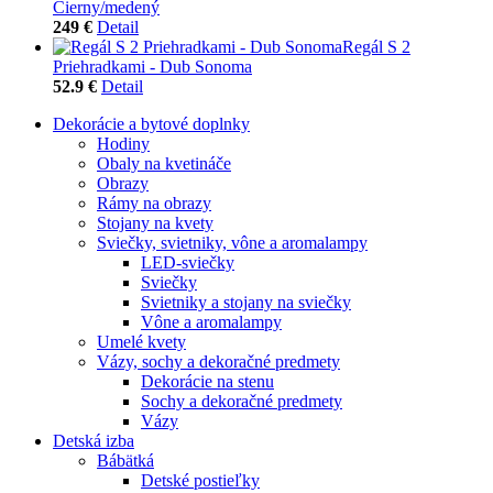
Čierny/medený
249 €
Detail
Regál S 2
Priehradkami - Dub Sonoma
52.9 €
Detail
Dekorácie a bytové doplnky
Hodiny
Obaly na kvetináče
Obrazy
Rámy na obrazy
Stojany na kvety
Sviečky, svietniky, vône a aromalampy
LED-sviečky
Sviečky
Svietniky a stojany na sviečky
Vône a aromalampy
Umelé kvety
Vázy, sochy a dekoračné predmety
Dekorácie na stenu
Sochy a dekoračné predmety
Vázy
Detská izba
Bábätká
Detské postieľky