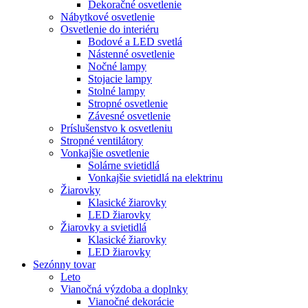
Dekoračné osvetlenie
Nábytkové osvetlenie
Osvetlenie do interiéru
Bodové a LED svetlá
Nástenné osvetlenie
Nočné lampy
Stojacie lampy
Stolné lampy
Stropné osvetlenie
Závesné osvetlenie
Príslušenstvo k osvetleniu
Stropné ventilátory
Vonkajšie osvetlenie
Solárne svietidlá
Vonkajšie svietidlá na elektrinu
Žiarovky
Klasické žiarovky
LED žiarovky
Žiarovky a svietidlá
Klasické žiarovky
LED žiarovky
Sezónny tovar
Leto
Vianočná výzdoba a doplnky
Vianočné dekorácie