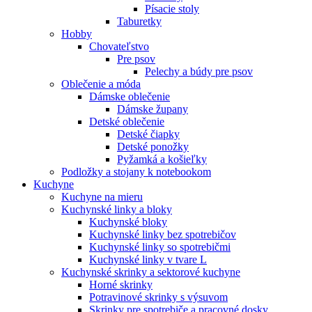
Písacie stoly
Taburetky
Hobby
Chovateľstvo
Pre psov
Pelechy a búdy pre psov
Oblečenie a móda
Dámske oblečenie
Dámske župany
Detské oblečenie
Detské čiapky
Detské ponožky
Pyžamká a košieľky
Podložky a stojany k notebookom
Kuchyne
Kuchyne na mieru
Kuchynské linky a bloky
Kuchynské bloky
Kuchynské linky bez spotrebičov
Kuchynské linky so spotrebičmi
Kuchynské linky v tvare L
Kuchynské skrinky a sektorové kuchyne
Horné skrinky
Potravinové skrinky s výsuvom
Skrinky pre spotrebiče a pracovné dosky