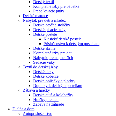
Detský textil
Kompletné izby pre bábätká
Prebaľovacie pulty
Detské matrace
Nábytok pre deti a mládež
Detské otočné stoličky
Detské písacie stoly
Detské postele
Klasické detské postele
Príslušenstvo k detským posteliam
Detské skrine
Kompletné izby pre deti
Nábytok pre najmenších
Sedacie vaky
Textil do detskej izby
Detské deky
Detské koberce
Detské obliečky a plachty
Doplnky k detským posteliam
Zábava a hračky
Detské autá a kolobežky
Hračky pre deti
Zábava na záhrade
Dielňa a dom
Autopríslušenstvo