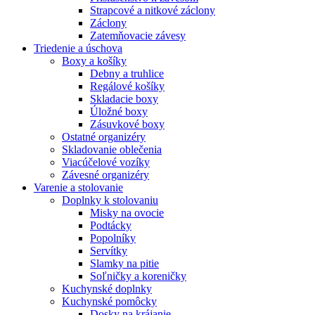
Strapcové a nitkové záclony
Záclony
Zatemňovacie závesy
Triedenie a úschova
Boxy a košíky
Debny a truhlice
Regálové košíky
Skladacie boxy
Úložné boxy
Zásuvkové boxy
Ostatné organizéry
Skladovanie oblečenia
Viacúčelové vozíky
Závesné organizéry
Varenie a stolovanie
Doplnky k stolovaniu
Misky na ovocie
Podtácky
Popolníky
Servítky
Slamky na pitie
Soľničky a koreničky
Kuchynské doplnky
Kuchynské pomôcky
Dosky na krájanie