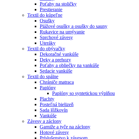
Poťahy na stoličky
Prestieranie
Textil do kúpeľne
Osušky
Plážové osušky a osušky do sauny
Rukavice na umývanie
Sprchové závesy
Uteráky
Textil do obývačky
Dekoračné vankúše
Deky a prehozy
Poťahy a obliečky na vankúše
Sedacie vankúše
Textil do spálne
Chrániče matraca
Paplóny
Paplóny so syntetickou výplňou
Plachty
Posteľná bielizeň
Sada lôžkovín
Vankúše
Závesy a záclony
Garniže a tyče na záclony
Hotové závesy
Príslušenstvo k závesom