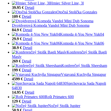
Hrniec Silver Line, 3l
39.95 €
Detail
Otočná Stolička Gonzales
109 €
Detail
Dvojdverová Komoda Vandol Mini Dub Sonoma
84.9 €
Detail
Komoda 4-You New Yuk04
29.9 €
Detail
Komoda 4-You New Yuk06
38.9 €
Detail
Konferenčný Stolík Bagli
Masív
269 €
Detail
Konferečný Stolík Sheesham
199 €
Detail
Vstavaná Kuchyňa Singapur
4599 €
Detail
Sprchovacia Sada Napoli
64830
14.95 €
Detail
Rošt Primatex 600
129 €
Detail
Nočný Stolík Jupiter
50.9 €
Detail