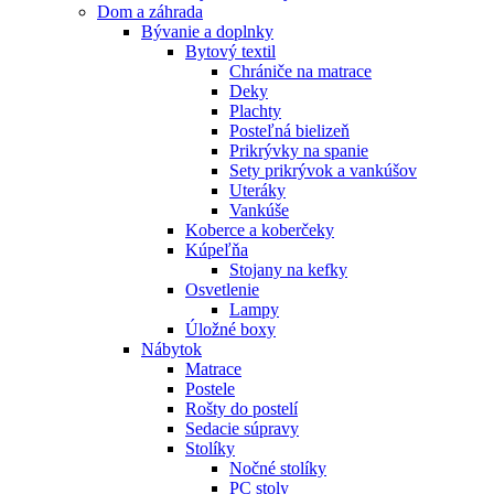
Dom a záhrada
Bývanie a doplnky
Bytový textil
Chrániče na matrace
Deky
Plachty
Posteľná bielizeň
Prikrývky na spanie
Sety prikrývok a vankúšov
Uteráky
Vankúše
Koberce a koberčeky
Kúpeľňa
Stojany na kefky
Osvetlenie
Lampy
Úložné boxy
Nábytok
Matrace
Postele
Rošty do postelí
Sedacie súpravy
Stolíky
Nočné stolíky
PC stoly