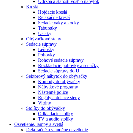
Údržba a starostlivosť o nábytok
Kreslá
Hojdacie kreslá
Relaxačné kreslá
Sedacie vaky a kocky
Taburetky
Ušiaky
Obývačkové steny
Sedacie súpravy
Leňošky
Pohovky
Rohové sedacie súpravy
Rozkladacie pohovky a sedačky
Sedacie súpravy do U
Sektorový nábytok do obývačky
Komody do obývačky
Nábytkové programy
Nástenné police
Regály a deliace steny
Vitríny
Stolíky do obývačky
Odkladacie stolíky
TV a audio stolíky
Osvetlenie, lampy a svetlá
Dekoračné a vianočné osvetlenie