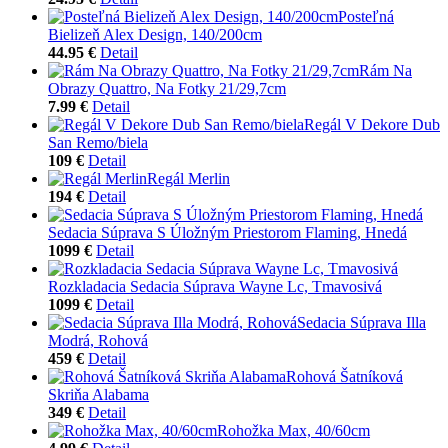
Posteľná
Bielizeň Alex Design, 140/200cm
44.95 €
Detail
Rám Na
Obrazy Quattro, Na Fotky 21/29,7cm
7.99 €
Detail
Regál V Dekore Dub
San Remo/biela
109 €
Detail
Regál Merlin
194 €
Detail
Sedacia Súprava S Úložným Priestorom Flaming, Hnedá
1099 €
Detail
Rozkladacia Sedacia Súprava Wayne Lc, Tmavosivá
1099 €
Detail
Sedacia Súprava Illa
Modrá, Rohová
459 €
Detail
Rohová Šatníková
Skriňa Alabama
349 €
Detail
Rohožka Max, 40/60cm