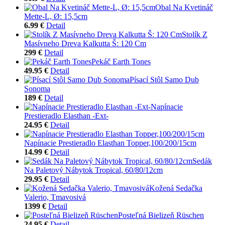
Obal Na Kvetináč
Mette-L, Ø: 15,5cm
6.99 €
Detail
Stolík Z
Masívneho Dreva Kalkutta Š: 120 Cm
299 €
Detail
Pekáč Earth Tones
49.95 €
Detail
Písací Stôl Samo Dub
Sonoma
189 €
Detail
Napínacie
Prestieradlo Elasthan -Ext-
24.95 €
Detail
Napínacie Prestieradlo Elasthan Topper,100/200/15cm
14.99 €
Detail
Sedák
Na Paletový Nábytok Tropical, 60/80/12cm
29.95 €
Detail
Kožená Sedačka
Valerio, Tmavosivá
1399 €
Detail
Posteľná Bielizeň Rüschen
24.95 €
Detail