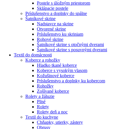
Postele s úložným priestorom
Sklápacie postele
Príslušenstvo a doplnky do spálne
Šatníkové skrine
Nadstavce na skrine
Otvorené skrine
Príslušenstvo ku skriniam
Rohové skrine
Šatníkové skrine s otočnými dverami
Šatníkové skrine s posuvnými dverami
Textil do domácnosti
Koberce a rohožky
Hladko tkané koberce
Koberce s vysokým vlasom
Kožušinové koberce
Príslušenstvo a doplnky ku kobercom
Rohožky
Zošívané koberce
Rolety a žáluzie
Plisé
Rolety
Rolety deň a noc
Textil do kuchyne
Chňapky, utierky, zástery
Obrusy