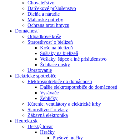
Chovateľstvo
Darčekové príslušenstvo
Dielňa a náradie
Maliarske potreby
Ochrana proti hmyzu
Domácnosť
Odpadkové koše
Starostlivosť o bielizeň
Koše na bielizeň
Sušiaky na bielizeň
Vešiaky, štipce a iné príslušenstvo
Žehliace dosky
Upratovanie
Elektrické spotrebiče
Elektrospotrebiče do domácnosti
Dalšie elektrospotrebiče do domácnosti
Vysávače
Žehličky
Kúrenie, ventilátory a elektrické krby
Starostlivosť o vlasy
Zábavná elektronika
Heureka.sk
Detský tovar
Hračky
Plyšové hračky