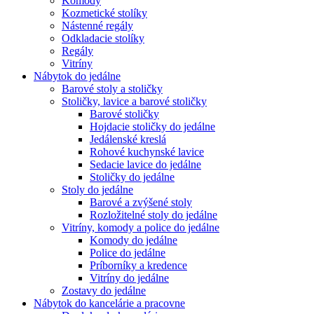
Komody
Kozmetické stolíky
Nástenné regály
Odkladacie stolíky
Regály
Vitríny
Nábytok do jedálne
Barové stoly a stoličky
Stoličky, lavice a barové stoličky
Barové stoličky
Hojdacie stoličky do jedálne
Jedálenské kreslá
Rohové kuchynské lavice
Sedacie lavice do jedálne
Stoličky do jedálne
Stoly do jedálne
Barové a zvýšené stoly
Rozložitelné stoly do jedálne
Vitríny, komody a police do jedálne
Komody do jedálne
Police do jedálne
Príborníky a kredence
Vitríny do jedálne
Zostavy do jedálne
Nábytok do kancelárie a pracovne