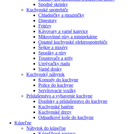
Spodné skrinky
Kuchynské spotrebiče
Chladničky a mrazničky
Digestory
Fritézy
Kávovary a varné kanvice
Mikrovlnné rúry a minipekárne
Ostatné kuchynské elektrospotrebiče
Šejkre a mixéry
Sporáky a rúry
Toustovače a grily
Umývačky riadu
Varné dosky
Kuchynský nábytok
Komody do kuchyne
Police do kuchyne
Servírovacie vozíky
Príslušenstvo a vybavenie kuchyne
Doplnky a príslušenstvo do kuchyne
Kuchynské batérie
Kuchynské drezy
Odpadkové koše do kuchyne
Kúpeľne
Nábytok do kúpeľne
Kúpeľňové zostavy