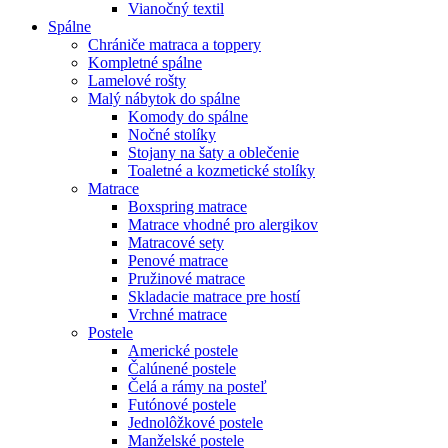
Vianočný textil
Spálne
Chrániče matraca a toppery
Kompletné spálne
Lamelové rošty
Malý nábytok do spálne
Komody do spálne
Nočné stolíky
Stojany na šaty a oblečenie
Toaletné a kozmetické stolíky
Matrace
Boxspring matrace
Matrace vhodné pro alergikov
Matracové sety
Penové matrace
Pružinové matrace
Skladacie matrace pre hostí
Vrchné matrace
Postele
Americké postele
Čalúnené postele
Čelá a rámy na posteľ
Futónové postele
Jednolôžkové postele
Manželské postele