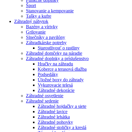
Funkčné doplnky
Šport
Stanovanie a kempovanie
Tašky a kufre
Záhradný nábytok
Bazény a vírivky
Grilovanie
Slnečníky a pavilóny
Záhradkárske potreby
Starostlivosť o rastliny
Záhradné domčeky na náradie
Záhradné doplnky a príslušenstvo
Hračky na záhradu
Koberce a terasová dlažba
Podsedáky
Úložné boxy do záhrady
Vykurovacie telesá
Záhradné dekorácie
Záhradné osvetlenie
Záhradné sedenie
Záhradné hojdačky a siete
Záhradné lavice
Záhradné lehátka
Záhradné pohovky
Záhradné stoličky a kreslá