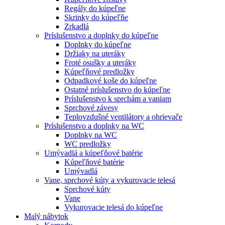
Regály do kúpeľne
Skrinky do kúpeľňe
Zrkadlá
Príslušenstvo a doplnky do kúpeľne
Doplnky do kúpeľne
Držiaky na uteráky
Froté osušky a uteráky
Kúpeľňové predložky
Odpadkové koše do kúpeľne
Ostatné príslušenstvo do kúpeľne
Príslušenstvo k sprchám a vaniam
Sprchové závesy
Teplovzdušné ventilátory a ohrievače
Príslušenstvo a doplnky na WC
Doplnky na WC
WC predložky
Umývadlá a kúpeľňové batérie
Kúpeľňové batérie
Umývadlá
Vane, sprchové kúty a vykurovacie telesá
Sprchové kúty
Vane
Vykurovacie telesá do kúpeľne
Malý nábytok