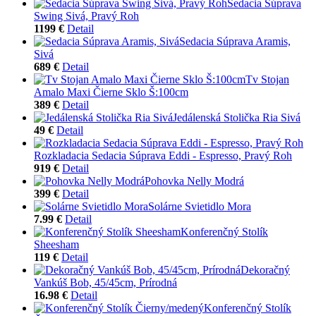
Sedacia Súprava
Swing Sivá, Pravý Roh
1199 €
Detail
Sedacia Súprava Aramis,
Sivá
689 €
Detail
Tv Stojan
Amalo Maxi Čierne Sklo Š:100cm
389 €
Detail
Jedálenská Stolička Ria Sivá
49 €
Detail
Rozkladacia Sedacia Súprava Eddi - Espresso, Pravý Roh
919 €
Detail
Pohovka Nelly Modrá
399 €
Detail
Solárne Svietidlo Mora
7.99 €
Detail
Konferenčný Stolík
Sheesham
119 €
Detail
Dekoračný
Vankúš Bob, 45/45cm, Prírodná
16.98 €
Detail
Konferenčný Stolík