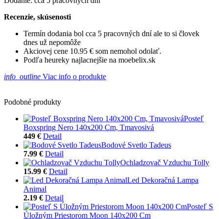
Dodanie: cca 5 pracovných dní
Recenzie, skúsenosti
Termín dodania bol cca 5 pracovných dní ale to si človek
dnes už nepomôže
Akciovej cene 10.95 € som nemohol odolať.
Podľa heureky najlacnejšie na moebelix.sk
info_outline
Viac info o produkte
Podobné produkty
Posteľ
Boxspring Nero 140x200 Cm, Tmavosivá
449 €
Detail
Bodové Svetlo Tadeus
7.99 €
Detail
Ochladzovač Vzduchu Tolly
15.99 €
Detail
Led Dekoračná Lampa
Animal
2.19 €
Detail
Posteľ S
Úložným Priestorom Moon 140x200 Cm