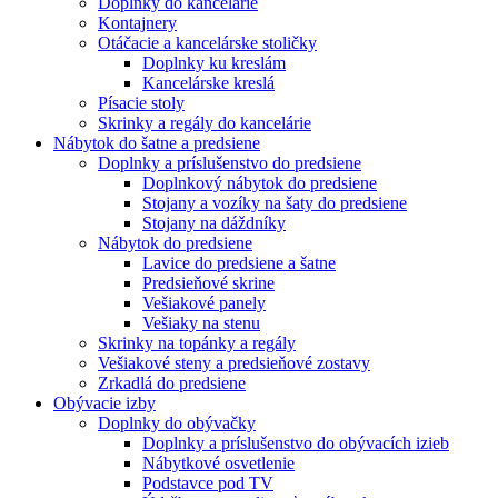
Doplnky do kancelárie
Kontajnery
Otáčacie a kancelárske stoličky
Doplnky ku kreslám
Kancelárske kreslá
Písacie stoly
Skrinky a regály do kancelárie
Nábytok do šatne a predsiene
Doplnky a príslušenstvo do predsiene
Doplnkový nábytok do predsiene
Stojany a vozíky na šaty do predsiene
Stojany na dáždníky
Nábytok do predsiene
Lavice do predsiene a šatne
Predsieňové skrine
Vešiakové panely
Vešiaky na stenu
Skrinky na topánky a regály
Vešiakové steny a predsieňové zostavy
Zrkadlá do predsiene
Obývacie izby
Doplnky do obývačky
Doplnky a príslušenstvo do obývacích izieb
Nábytkové osvetlenie
Podstavce pod TV