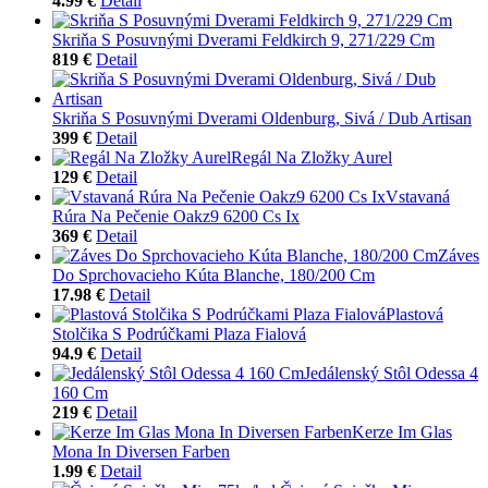
4.99 €
Detail
Skriňa S Posuvnými Dverami Feldkirch 9, 271/229 Cm
819 €
Detail
Skriňa S Posuvnými Dverami Oldenburg, Sivá / Dub Artisan
399 €
Detail
Regál Na Zložky Aurel
129 €
Detail
Vstavaná
Rúra Na Pečenie Oakz9 6200 Cs Ix
369 €
Detail
Záves
Do Sprchovacieho Kúta Blanche, 180/200 Cm
17.98 €
Detail
Plastová
Stolčika S Podrúčkami Plaza Fialová
94.9 €
Detail
Jedálenský Stôl Odessa 4
160 Cm
219 €
Detail
Kerze Im Glas
Mona In Diversen Farben
1.99 €
Detail