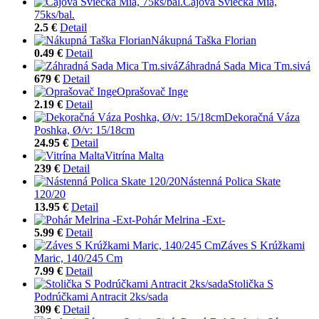
Čajová Sviečka Mia,
75ks/bal.
2.5 €
Detail
Nákupná Taška Florian
0.49 €
Detail
Záhradná Sada Mica Tm.sivá
679 €
Detail
Oprašovač Inge
2.19 €
Detail
Dekoračná Váza
Poshka, Ø/v: 15/18cm
24.95 €
Detail
Vitrína Malta
239 €
Detail
Nástenná Polica Skate
120/20
13.95 €
Detail
Pohár Melrina -Ext-
5.99 €
Detail
Záves S Krúžkami
Maric, 140/245 Cm
7.99 €
Detail
Stolička S
Podrúčkami Antracit 2ks/sada
309 €
Detail