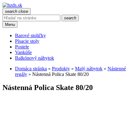
search
close
search
Menu
Barové stoličky
Písacie stoly
Postele
Vankúše
Balkónový nábytok
Domáca stránka
»
Produkty
»
Malý nábytok
»
Nástenné
regály
»
Nástenná Polica Skate 80/20
Nástenná Polica Skate 80/20