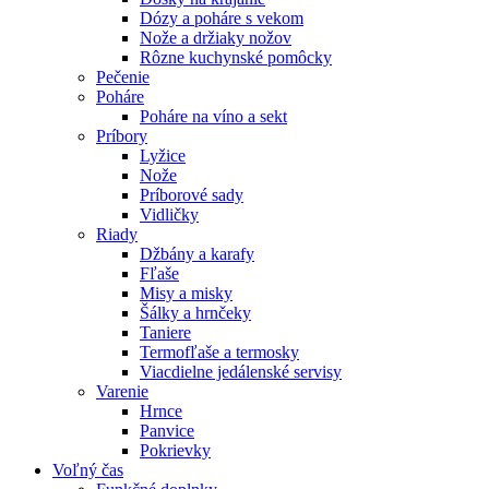
Dózy a poháre s vekom
Nože a držiaky nožov
Rôzne kuchynské pomôcky
Pečenie
Poháre
Poháre na víno a sekt
Príbory
Lyžice
Nože
Príborové sady
Vidličky
Riady
Džbány a karafy
Fľaše
Misy a misky
Šálky a hrnčeky
Taniere
Termofľaše a termosky
Viacdielne jedálenské servisy
Varenie
Hrnce
Panvice
Pokrievky
Voľný čas