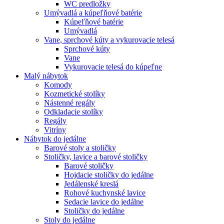
WC predložky
Umývadlá a kúpeľňové batérie
Kúpeľňové batérie
Umývadlá
Vane, sprchové kúty a vykurovacie telesá
Sprchové kúty
Vane
Vykurovacie telesá do kúpeľne
Malý nábytok
Komody
Kozmetické stolíky
Nástenné regály
Odkladacie stolíky
Regály
Vitríny
Nábytok do jedálne
Barové stoly a stoličky
Stoličky, lavice a barové stoličky
Barové stoličky
Hojdacie stoličky do jedálne
Jedálenské kreslá
Rohové kuchynské lavice
Sedacie lavice do jedálne
Stoličky do jedálne
Stoly do jedálne