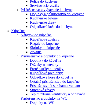
Police do kuchyne
Servírovacie vozíky
Príslušenstvo a vybavenie kuchyne
Doplnky a príslušenstvo do kuchyne
Kuchynské batérie
Kuchynské drezy
Odpadkové koše do kuchyne
Kúpeľne
Nábytok do kúpeľne
Kúpeľňové zostavy
Regály do kúpeľne
Skrinky do kúpeľňe
Zrkadlá
Príslušenstvo a doplnky do kúpeľne
Doplnky do kúpeľne
Držiaky na uteráky
Froté osušky a uteráky
Kúpeľňové predložky
Odpadkové koše do kúpeľne
Ostatné príslušenstvo do kúpeľne
Príslušenstvo k sprchám a vaniam
Sprchové závesy
Teplovzdušné ventilátory a ohrievače
Príslušenstvo a doplnky na WC
Doplnky na WC