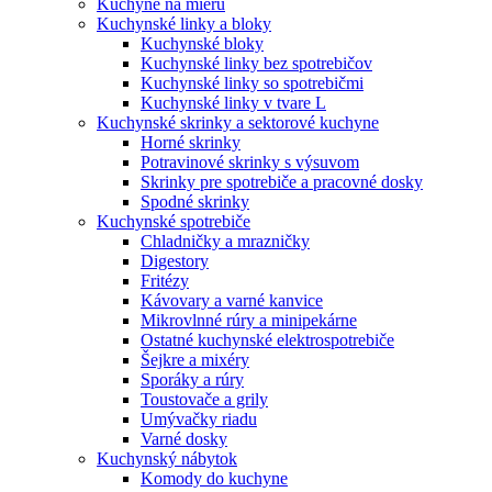
Kuchyne na mieru
Kuchynské linky a bloky
Kuchynské bloky
Kuchynské linky bez spotrebičov
Kuchynské linky so spotrebičmi
Kuchynské linky v tvare L
Kuchynské skrinky a sektorové kuchyne
Horné skrinky
Potravinové skrinky s výsuvom
Skrinky pre spotrebiče a pracovné dosky
Spodné skrinky
Kuchynské spotrebiče
Chladničky a mrazničky
Digestory
Fritézy
Kávovary a varné kanvice
Mikrovlnné rúry a minipekárne
Ostatné kuchynské elektrospotrebiče
Šejkre a mixéry
Sporáky a rúry
Toustovače a grily
Umývačky riadu
Varné dosky
Kuchynský nábytok
Komody do kuchyne