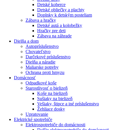
Detské koberce
Detské obliečky a plachty
Doplnky k detským posteliam
Zábava a hračky
Detské autá a kolobežky
Hračky pre deti
Zábava na záhrade
Dielňa a dom
Autopríslušenstvo
Chovateľstvo
Darčekové príslušenstvo
Dielňa a náradie
Maliarske potreby
Ochrana proti hmyzu
Domácnosť
Odpadkové koše
Starostlivosť o bielizeň
Koše na bielizeň
Sušiaky na bielizeň
Vešiaky, štipce a iné príslušenstvo
Žehliace dosky
Upratovanie
Elektrické spotrebiče
Elektrospotrebiče do domácnosti
Dalšie elektrospotrebiče do domácnosti