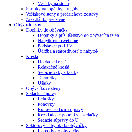
Vešiaky na stenu
Skrinky na topánky a regály
Vešiakové steny a predsieňové zostavy
Zrkadlá do predsiene
Obývacie izby
Doplnky do obývačky
Doplnky a príslušenstvo do obývacích izieb
Nábytkové osvetlenie
Podstavce pod TV
Údržba a starostlivosť o nábytok
Kreslá
Hojdacie kreslá
Relaxačné kreslá
Sedacie vaky a kocky
Taburetky
Ušiaky
Obývačkové steny
Sedacie súpravy
Leňošky
Pohovky
Rohové sedacie súpravy
Rozkladacie pohovky a sedačky
Sedacie súpravy do U
Sektorový nábytok do obývačky
Komody do obývačky