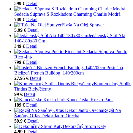
599 €
Detail
Sedacia Súprava S Rozkladom Charming Charlie Modrá
749 €
Detail
Fľaša Na Olej Sprayer
5.99 €
Detail
Jedálenský Stôl Aki
140-180x80 Cm
349 €
Detail
Sedacia Súprava Puerto
Rico -Int-
799 €
Detail
Posteľná
Bielizeň French Bulldog, 140/200cm
27.95 €
Detail
Konferenčný Stolík
Tindus Biely/čierny
99 €
Detail
Kancelárske Kreslo Paris
189 €
Detail
Regál Na
Šanóny Offas Dekor Jadro Orecha
59.9 €
Detail
Dekoračný Strom Katy
4.99 €
Detail