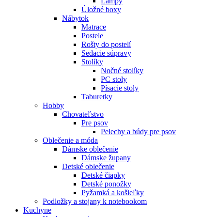
Lampy
Úložné boxy
Nábytok
Matrace
Postele
Rošty do postelí
Sedacie súpravy
Stolíky
Nočné stolíky
PC stoly
Písacie stoly
Taburetky
Hobby
Chovateľstvo
Pre psov
Pelechy a búdy pre psov
Oblečenie a móda
Dámske oblečenie
Dámske župany
Detské oblečenie
Detské čiapky
Detské ponožky
Pyžamká a košieľky
Podložky a stojany k notebookom
Kuchyne