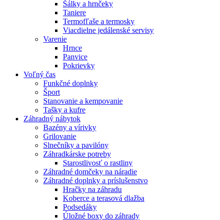
Šálky a hrnčeky
Taniere
Termofľaše a termosky
Viacdielne jedálenské servisy
Varenie
Hrnce
Panvice
Pokrievky
Voľný čas
Funkčné doplnky
Šport
Stanovanie a kempovanie
Tašky a kufre
Záhradný nábytok
Bazény a vírivky
Grilovanie
Slnečníky a pavilóny
Záhradkárske potreby
Starostlivosť o rastliny
Záhradné domčeky na náradie
Záhradné doplnky a príslušenstvo
Hračky na záhradu
Koberce a terasová dlažba
Podsedáky
Úložné boxy do záhrady