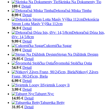
Skrinka Na Dokumenty Tio
109 €
Detail
Dekoračná Miska Timba
8.99 €
Detail
Dekorácia
Strom Lotta Masív Výška 112cm
36.9 €
Detail
Dekoračná Dóza Isis,
Ø/v: 14,5/8cm
9.99 €
Detail
Cukornička Sugar
3.99 €
Detail
Stojan Na Dáždnik Design
29.95 €
Detail
Štvornohá Stolička Ostia
54.9 €
Detail
Nitkový Záves
Franz, 90/245cm, Biela
6.99 €
Detail
Svietnik Loopy Ii
3.99 €
Detail
Taburet Nyc
14.95 €
Detail
Taburetka Betty
31.95 €
Detail