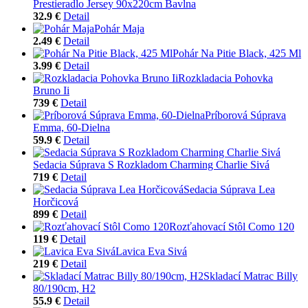
Prestieradlo Jersey 90x220cm Bavlna
32.9 €
Detail
Pohár Maja
2.49 €
Detail
Pohár Na Pitie Black, 425 Ml
3.99 €
Detail
Rozkladacia Pohovka
Bruno Ii
739 €
Detail
Príborová Súprava
Emma, 60-Dielna
59.9 €
Detail
Sedacia Súprava S Rozkladom Charming Charlie Sivá
719 €
Detail
Sedacia Súprava Lea
Horčicová
899 €
Detail
Rozťahovací Stôl Como 120
119 €
Detail
Lavica Eva Sivá
219 €
Detail
Skladací Matrac Billy
80/190cm, H2
55.9 €
Detail