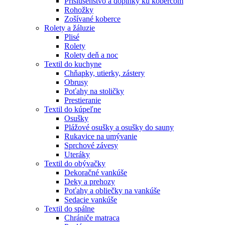
Príslušenstvo a doplnky ku kobercom
Rohožky
Zošívané koberce
Rolety a žáluzie
Plisé
Rolety
Rolety deň a noc
Textil do kuchyne
Chňapky, utierky, zástery
Obrusy
Poťahy na stoličky
Prestieranie
Textil do kúpeľne
Osušky
Plážové osušky a osušky do sauny
Rukavice na umývanie
Sprchové závesy
Uteráky
Textil do obývačky
Dekoračné vankúše
Deky a prehozy
Poťahy a obliečky na vankúše
Sedacie vankúše
Textil do spálne
Chrániče matraca