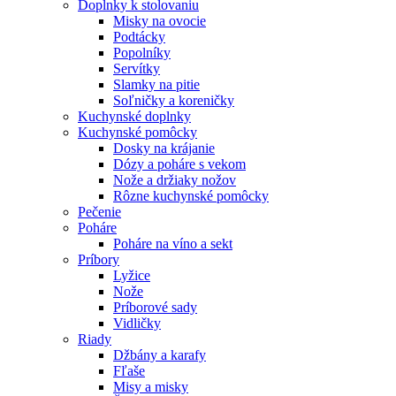
Doplnky k stolovaniu
Misky na ovocie
Podtácky
Popolníky
Servítky
Slamky na pitie
Soľničky a koreničky
Kuchynské doplnky
Kuchynské pomôcky
Dosky na krájanie
Dózy a poháre s vekom
Nože a držiaky nožov
Rôzne kuchynské pomôcky
Pečenie
Poháre
Poháre na víno a sekt
Príbory
Lyžice
Nože
Príborové sady
Vidličky
Riady
Džbány a karafy
Fľaše
Misy a misky