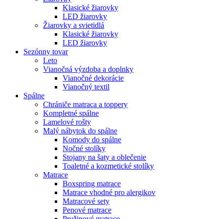
Klasické žiarovky
LED žiarovky
Žiarovky a svietidlá
Klasické žiarovky
LED žiarovky
Sezónny tovar
Leto
Vianočná výzdoba a doplnky
Vianočné dekorácie
Vianočný textil
Spálne
Chrániče matraca a toppery
Kompletné spálne
Lamelové rošty
Malý nábytok do spálne
Komody do spálne
Nočné stolíky
Stojany na šaty a oblečenie
Toaletné a kozmetické stolíky
Matrace
Boxspring matrace
Matrace vhodné pro alergikov
Matracové sety
Penové matrace
Pružinové matrace