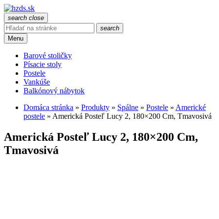
search
close
search
Menu
Barové stoličky
Písacie stoly
Postele
Vankúše
Balkónový nábytok
Domáca stránka
»
Produkty
»
Spálne
»
Postele
»
Americké
postele
»
Americká Posteľ Lucy 2, 180×200 Cm, Tmavosivá
Americká Posteľ Lucy 2, 180×200 Cm,
Tmavosivá