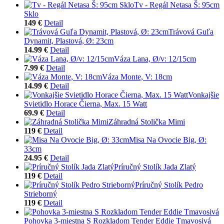
Tv - Regál Netasa Š: 95cm
Sklo
149 €
Detail
Trávová Guľa
Dynamit, Plastová, Ø: 23cm
14.99 €
Detail
Váza Lana, Ø/v: 12/15cm
7.99 €
Detail
Váza Monte, V: 18cm
14.99 €
Detail
Vonkajšie
Svietidlo Horace Čierna, Max. 15 Watt
69.9 €
Detail
Záhradná Stolička Mimi
119 €
Detail
Misa Na Ovocie Big, Ø:
33cm
24.95 €
Detail
Príručný Stolík Jada Zlatý
119 €
Detail
Príručný Stolík Pedro
Strieborný
119 €
Detail
Pohovka 3-miestna S Rozkladom Tender Eddie Tmavosivá