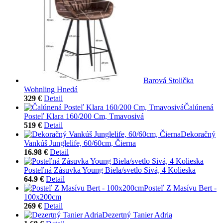
Barová Stolička
Wohnling Hnedá
329 €
Detail
Čalúnená
Posteľ Klara 160/200 Cm, Tmavosivá
519 €
Detail
Dekoračný
Vankúš Junglelife, 60/60cm, Čierna
16.98 €
Detail
Posteľná Zásuvka Young Biela/svetlo Sivá, 4 Kolieska
64.9 €
Detail
Posteľ Z Masívu Bert -
100x200cm
269 €
Detail
Dezertný Tanier Adria