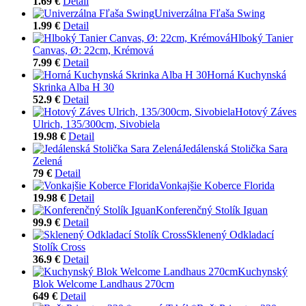
1.69 €
Detail
Univerzálna Fľaša Swing
1.99 €
Detail
Hlboký Tanier
Canvas, Ø: 22cm, Krémová
7.99 €
Detail
Horná Kuchynská
Skrinka Alba H 30
52.9 €
Detail
Hotový Záves
Ulrich, 135/300cm, Sivobiela
19.98 €
Detail
Jedálenská Stolička Sara
Zelená
79 €
Detail
Vonkajšie Koberce Florida
19.98 €
Detail
Konferenčný Stolík Iguan
99.9 €
Detail
Sklenený Odkladací
Stolík Cross
36.9 €
Detail
Kuchynský
Blok Welcome Landhaus 270cm
649 €
Detail