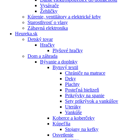
Vysávače
Žehličky
Kúrenie, ventilátory a elektrické krby
Starostlivosť o vlasy
Zábavná elektronika
Heureka.sk
Detský tovar
Hračky
Plyšové hračky
Dom a záhrada
Bývanie a doplnky
Bytový textil
Chrániče na matrace
Deky
Plachty
Posteľná bielizeň
Prikrývky na spanie
Sety prikrývok a vankúšov
Uteráky
Vankúše
Koberce a koberčeky
Kúpeľňa
Stojany na kefky
Osvetlenie