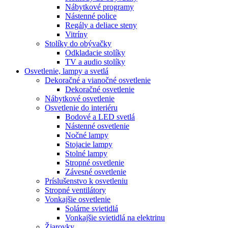
Nábytkové programy
Nástenné police
Regály a deliace steny
Vitríny
Stolíky do obývačky
Odkladacie stolíky
TV a audio stolíky
Osvetlenie, lampy a svetlá
Dekoračné a vianočné osvetlenie
Dekoračné osvetlenie
Nábytkové osvetlenie
Osvetlenie do interiéru
Bodové a LED svetlá
Nástenné osvetlenie
Nočné lampy
Stojacie lampy
Stolné lampy
Stropné osvetlenie
Závesné osvetlenie
Príslušenstvo k osvetleniu
Stropné ventilátory
Vonkajšie osvetlenie
Solárne svietidlá
Vonkajšie svietidlá na elektrinu
Žiarovky