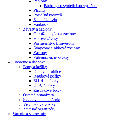
Paplóny
Paplóny so syntetickou výplňou
Plachty
Posteľná bielizeň
Sada lôžkovín
Vankúše
Závesy a záclony
Garniže a tyče na záclony
Hotové závesy
Príslušenstvo k závesom
Strapcové a nitkové záclony
Záclony
Zatemňovacie závesy
Triedenie a úschova
Boxy a košíky
Debny a truhlice
Regálové košíky
Skladacie boxy
Úložné boxy
Zásuvkové boxy
Ostatné organizéry
Skladovanie oblečenia
Viacúčelové vozíky
Závesné organizéry
Varenie a stolovanie