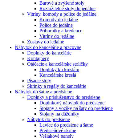
Barové a zvýšené stoly
Rozložitelné stoly do jedálne
Vitríny, komody a police do jedálne
Komody do jedálne
Police do jedálne
Príborníky a kredence
Vitríny do jedálne
Zostavy do jedálne
Nábytok do kancelárie a pracovne
Doplnky do kancelárie
Kontajnery
Otáčacie a kancelárske stoličky
Doplnky ku kreslám
Kancelárske kreslá
Písacie stoly
Skrinky a regály do kancelárie
Nábytok do šatne a predsiene
Doplnky a príslušenstvo do predsiene
Doplnkový nábytok do predsiene
Stojany a vozíky na šaty do predsiene
Stojany na dáždníky
Nábytok do predsiene
Lavice do predsiene a šatne
Predsieňové skrine
Vešiakové panely