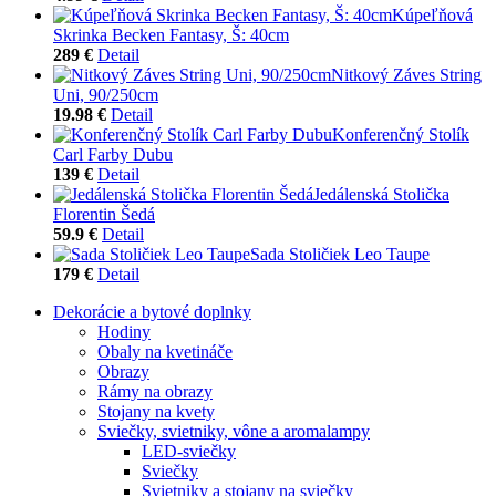
Kúpeľňová
Skrinka Becken Fantasy, Š: 40cm
289 €
Detail
Nitkový Záves String
Uni, 90/250cm
19.98 €
Detail
Konferenčný Stolík
Carl Farby Dubu
139 €
Detail
Jedálenská Stolička
Florentin Šedá
59.9 €
Detail
Sada Stoličiek Leo Taupe
179 €
Detail
Dekorácie a bytové doplnky
Hodiny
Obaly na kvetináče
Obrazy
Rámy na obrazy
Stojany na kvety
Sviečky, svietniky, vône a aromalampy
LED-sviečky
Sviečky
Svietniky a stojany na sviečky