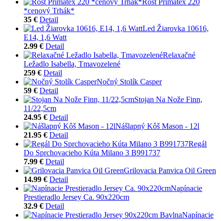
Rošt Primatex 220
*cenový Trhák*
35 €
Detail
Led Žiarovka 10616,
E14, 1,6 Watt
2.99 €
Detail
Relaxačné
Ležadlo Isabella, Tmavozelené
259 €
Detail
Nočný Stolík Casper
59 €
Detail
Stojan Na Nože Finn,
11/22,5cm
24.95 €
Detail
Nášlapný Kôš Mason - 12l
21.95 €
Detail
Regál
Do Sprchovacieho Kúta Milano 3 B991737
7.99 €
Detail
Grilovacia Panvica Oil Green
14.99 €
Detail
Napínacie
Prestieradlo Jersey Ca. 90x220cm
32.9 €
Detail
Napínacie