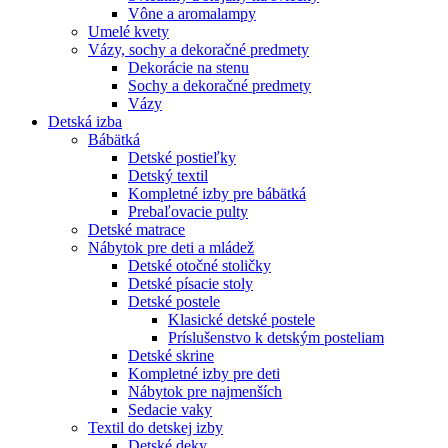
Vône a aromalampy
Umelé kvety
Vázy, sochy a dekoračné predmety
Dekorácie na stenu
Sochy a dekoračné predmety
Vázy
Detská izba
Bábätká
Detské postieľky
Detský textil
Kompletné izby pre bábätká
Prebaľovacie pulty
Detské matrace
Nábytok pre deti a mládež
Detské otočné stoličky
Detské písacie stoly
Detské postele
Klasické detské postele
Príslušenstvo k detským posteliam
Detské skrine
Kompletné izby pre deti
Nábytok pre najmenších
Sedacie vaky
Textil do detskej izby
Detské deky