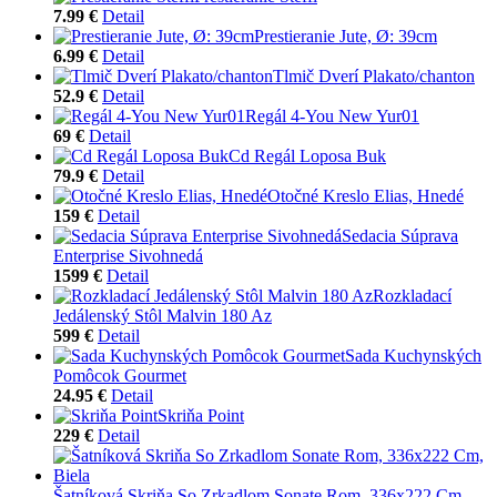
7.99 €
Detail
Prestieranie Jute, Ø: 39cm
6.99 €
Detail
Tlmič Dverí Plakato/chanton
52.9 €
Detail
Regál 4-You New Yur01
69 €
Detail
Cd Regál Loposa Buk
79.9 €
Detail
Otočné Kreslo Elias, Hnedé
159 €
Detail
Sedacia Súprava
Enterprise Sivohnedá
1599 €
Detail
Rozkladací
Jedálenský Stôl Malvin 180 Az
599 €
Detail
Sada Kuchynských
Pomôcok Gourmet
24.95 €
Detail
Skriňa Point
229 €
Detail
Šatníková Skriňa So Zrkadlom Sonate Rom, 336x222 Cm,