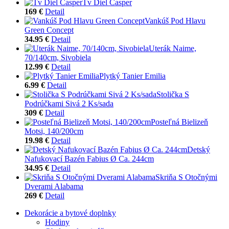
Tv Diel Casper
169 €
Detail
Vankúš Pod Hlavu
Green Concept
34.95 €
Detail
Uterák Naime,
70/140cm, Sivobiela
12.99 €
Detail
Plytký Tanier Emilia
6.99 €
Detail
Stolička S
Podrúčkami Sivá 2 Ks/sada
309 €
Detail
Posteľná Bielizeň
Motsi, 140/200cm
19.98 €
Detail
Detský
Nafukovací Bazén Fabius Ø Ca. 244cm
34.95 €
Detail
Skriňa S Otočnými
Dverami Alabama
269 €
Detail
Dekorácie a bytové doplnky
Hodiny