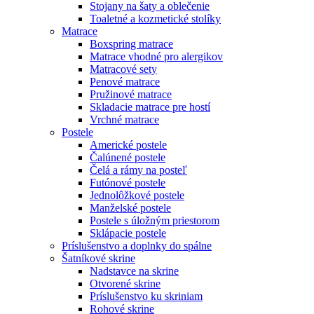
Stojany na šaty a oblečenie
Toaletné a kozmetické stolíky
Matrace
Boxspring matrace
Matrace vhodné pro alergikov
Matracové sety
Penové matrace
Pružinové matrace
Skladacie matrace pre hostí
Vrchné matrace
Postele
Americké postele
Čalúnené postele
Čelá a rámy na posteľ
Futónové postele
Jednolôžkové postele
Manželské postele
Postele s úložným priestorom
Sklápacie postele
Príslušenstvo a doplnky do spálne
Šatníkové skrine
Nadstavce na skrine
Otvorené skrine
Príslušenstvo ku skriniam
Rohové skrine