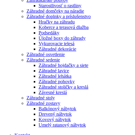
Záhradkárske potreby
Starostlivosť o rastliny
Záhradné domčeky na náradie
Záhradné doplnky a príslušenstvo
Hračky na záhradu
Koberce a terasová dlažba
Podsedáky
Úložné boxy do záhrady
Vykurovacie telesá
Záhradné dekorácie
Záhradné osvetlenie
Záhradné sedenie
Záhradné hojdačky a siete
Záhradné lavice
Záhradné lehátka
Záhradné pohovky
Záhradné stoličky a kreslá
Závesné kreslá
Záhradné stoly
Záhradné zostavy
Balkónový nábytok
Drevený nábytok
Kovový nábytok
Umelý ratanový nábytok