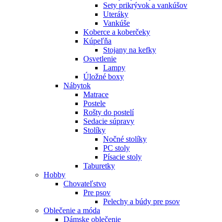
Sety prikrývok a vankúšov
Uteráky
Vankúše
Koberce a koberčeky
Kúpeľňa
Stojany na kefky
Osvetlenie
Lampy
Úložné boxy
Nábytok
Matrace
Postele
Rošty do postelí
Sedacie súpravy
Stolíky
Nočné stolíky
PC stoly
Písacie stoly
Taburetky
Hobby
Chovateľstvo
Pre psov
Pelechy a búdy pre psov
Oblečenie a móda
Dámske oblečenie