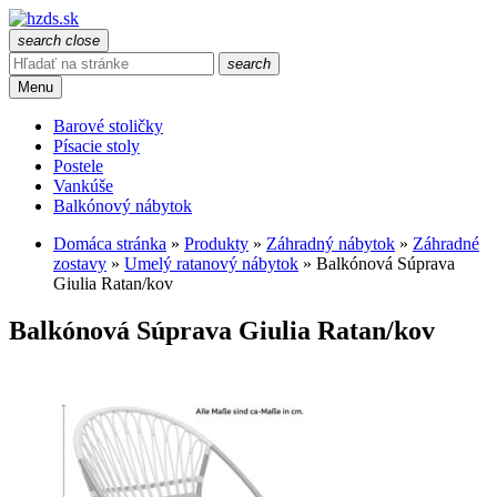
search
close
search
Menu
Barové stoličky
Písacie stoly
Postele
Vankúše
Balkónový nábytok
Domáca stránka
»
Produkty
»
Záhradný nábytok
»
Záhradné
zostavy
»
Umelý ratanový nábytok
»
Balkónová Súprava
Giulia Ratan/kov
Balkónová Súprava Giulia Ratan/kov