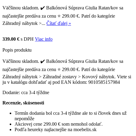
Väčšinou skladom. ✔️ Balkónová Súprava Giulia Ratan/kov sa
najčastejšie predáva za cenu ⭐ 299.00 €. Patrí do kategórie
Záhradný nábytok >...
Čítať ďalej »
339.00 €
s DPH
Viac info
Popis produktu
Väčšinou skladom. ✔️ Balkónová Súprava Giulia Ratan/kov sa
najčastejšie predáva za cenu ⭐ 299.00 €. Patrí do kategórie
Záhradný nábytok > Záhradné zostavy > Kovový nábytok. Viete si
ju v katalógu dohľadať aj pod EAN kódom: 9010585157984
Dodanie: cca 3-4 týždne
Recenzie, skúsenosti
Termín dodania bol cca 3-4 týždne ale to si človek dnes už
nepomôže
Akciovej cene 299.00 € som nemohol odolať.
Podľa heureky najlacnejšie na moebelix.sk