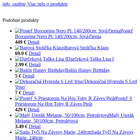
info_outline
Viac info o produkte
Podobné produkty
Posteľ
Boxspring Nero Pl: 140/200cm, Sivá/čierna
449 €
Detail
Barová Stolička Klaus
69.9 €
Detail
Darčeková Taška Lisa I
2.99 €
Detail
Balón Happy Birthday
5 €
Detail
Dekoračná Hviezda S Led
'friso'
7 €
Detail
Posteľ S
Priestorom Na Hru Toby R Záves Pirát
429 €
Detail
Malý Uterák
Melanie, 50/100cm, Petrolejová
3.49 €
Detail
Sada Tyčí Na Závesy
Marie, 240cm