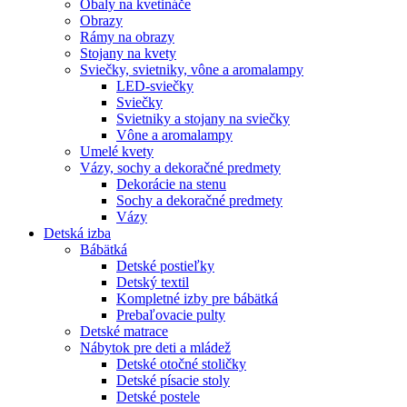
Obaly na kvetináče
Obrazy
Rámy na obrazy
Stojany na kvety
Sviečky, svietniky, vône a aromalampy
LED-sviečky
Sviečky
Svietniky a stojany na sviečky
Vône a aromalampy
Umelé kvety
Vázy, sochy a dekoračné predmety
Dekorácie na stenu
Sochy a dekoračné predmety
Vázy
Detská izba
Bábätká
Detské postieľky
Detský textil
Kompletné izby pre bábätká
Prebaľovacie pulty
Detské matrace
Nábytok pre deti a mládež
Detské otočné stoličky
Detské písacie stoly
Detské postele