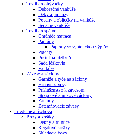
Textil do obývačky
Dekoračné vankúše
Deky a prehozy
Poťahy a obliečky na vankúše
Sedacie vankúše
Textil do spálne
Chrániče matraca
Paplóny
Paplóny so syntetickou výplňou
Plachty
Posteľná bielizeň
Sada lôžkovín
Vankúše
Závesy a záclony
Garniže a tyče na záclony
Hotové závesy
Príslušenstvo k závesom
Strapcové a nitkové záclony
Záclony
Zatemňovacie závesy
Triedenie a úschova
Boxy a košíky
Debny a truhlice
Regálové košíky
Skladacie boxy