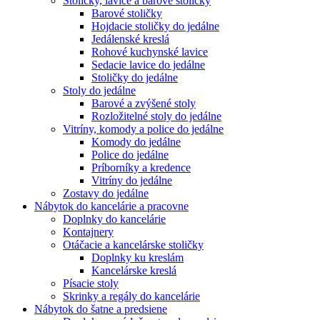
Stoličky, lavice a barové stoličky
Barové stoličky
Hojdacie stoličky do jedálne
Jedálenské kreslá
Rohové kuchynské lavice
Sedacie lavice do jedálne
Stoličky do jedálne
Stoly do jedálne
Barové a zvýšené stoly
Rozložitelné stoly do jedálne
Vitríny, komody a police do jedálne
Komody do jedálne
Police do jedálne
Príborníky a kredence
Vitríny do jedálne
Zostavy do jedálne
Nábytok do kancelárie a pracovne
Doplnky do kancelárie
Kontajnery
Otáčacie a kancelárske stoličky
Doplnky ku kreslám
Kancelárske kreslá
Písacie stoly
Skrinky a regály do kancelárie
Nábytok do šatne a predsiene