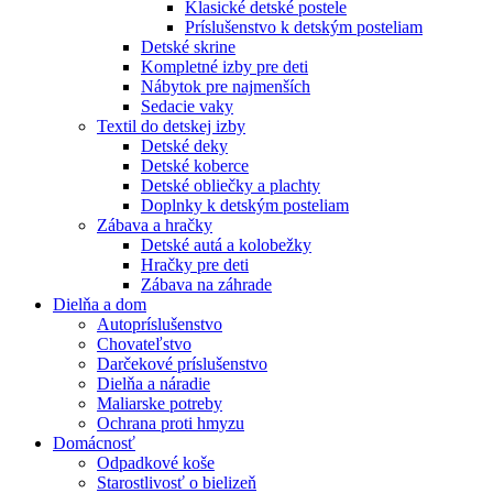
Klasické detské postele
Príslušenstvo k detským posteliam
Detské skrine
Kompletné izby pre deti
Nábytok pre najmenších
Sedacie vaky
Textil do detskej izby
Detské deky
Detské koberce
Detské obliečky a plachty
Doplnky k detským posteliam
Zábava a hračky
Detské autá a kolobežky
Hračky pre deti
Zábava na záhrade
Dielňa a dom
Autopríslušenstvo
Chovateľstvo
Darčekové príslušenstvo
Dielňa a náradie
Maliarske potreby
Ochrana proti hmyzu
Domácnosť
Odpadkové koše
Starostlivosť o bielizeň