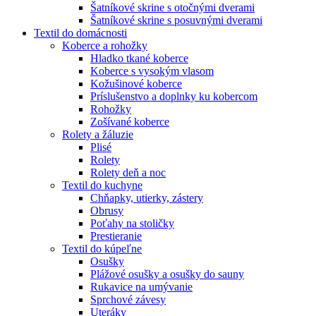
Šatníkové skrine s otočnými dverami
Šatníkové skrine s posuvnými dverami
Textil do domácnosti
Koberce a rohožky
Hladko tkané koberce
Koberce s vysokým vlasom
Kožušinové koberce
Príslušenstvo a doplnky ku kobercom
Rohožky
Zošívané koberce
Rolety a žáluzie
Plisé
Rolety
Rolety deň a noc
Textil do kuchyne
Chňapky, utierky, zástery
Obrusy
Poťahy na stoličky
Prestieranie
Textil do kúpeľne
Osušky
Plážové osušky a osušky do sauny
Rukavice na umývanie
Sprchové závesy
Uteráky