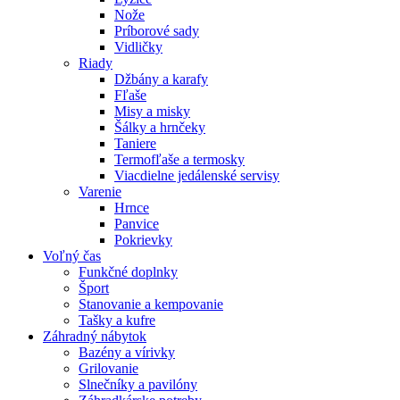
Nože
Príborové sady
Vidličky
Riady
Džbány a karafy
Fľaše
Misy a misky
Šálky a hrnčeky
Taniere
Termofľaše a termosky
Viacdielne jedálenské servisy
Varenie
Hrnce
Panvice
Pokrievky
Voľný čas
Funkčné doplnky
Šport
Stanovanie a kempovanie
Tašky a kufre
Záhradný nábytok
Bazény a vírivky
Grilovanie
Slnečníky a pavilóny