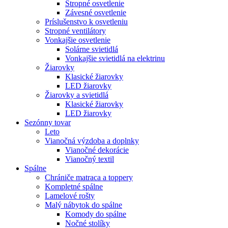
Stropné osvetlenie
Závesné osvetlenie
Príslušenstvo k osvetleniu
Stropné ventilátory
Vonkajšie osvetlenie
Solárne svietidlá
Vonkajšie svietidlá na elektrinu
Žiarovky
Klasické žiarovky
LED žiarovky
Žiarovky a svietidlá
Klasické žiarovky
LED žiarovky
Sezónny tovar
Leto
Vianočná výzdoba a doplnky
Vianočné dekorácie
Vianočný textil
Spálne
Chrániče matraca a toppery
Kompletné spálne
Lamelové rošty
Malý nábytok do spálne
Komody do spálne
Nočné stolíky