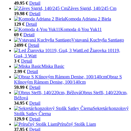
49.95 €
Detail
Záves Sigrid, 140/245 Cm
19.98 €
Detail
Komoda Adriana 2 Biela
129 €
Detail
Komoda 4-You Yuk11
69 €
Detail
Vstavaná Kuchyňa Santiago
2499 €
Detail
Led Žiarovka 10119,
Gu4, 3 Watt
3 €
Detail
Miska Basic
2.99 €
Detail
Obraz S
Klínovým Rámom Denise, 100/140cm
59.99 €
Detail
Obrus Steffi, 140/220cm,
Béžová
34.95 €
Detail
Sekretár/konzolový
Stolík Satley Čierna
129.9 €
Detail
Príručný Stolík Liam
37.95 €
Detail