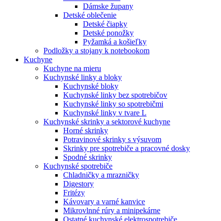
Dámske župany
Detské oblečenie
Detské čiapky
Detské ponožky
Pyžamká a košieľky
Podložky a stojany k notebookom
Kuchyne
Kuchyne na mieru
Kuchynské linky a bloky
Kuchynské bloky
Kuchynské linky bez spotrebičov
Kuchynské linky so spotrebičmi
Kuchynské linky v tvare L
Kuchynské skrinky a sektorové kuchyne
Horné skrinky
Potravinové skrinky s výsuvom
Skrinky pre spotrebiče a pracovné dosky
Spodné skrinky
Kuchynské spotrebiče
Chladničky a mrazničky
Digestory
Fritézy
Kávovary a varné kanvice
Mikrovlnné rúry a minipekárne
Ostatné kuchynské elektrospotrebiče