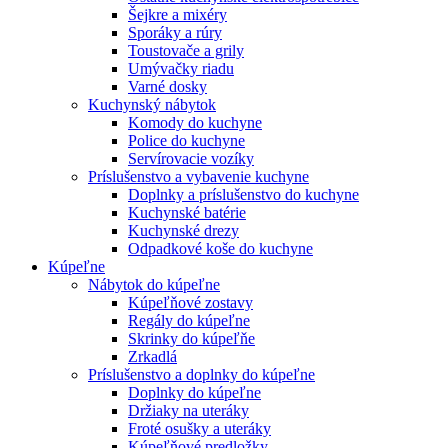
Šejkre a mixéry
Sporáky a rúry
Toustovače a grily
Umývačky riadu
Varné dosky
Kuchynský nábytok
Komody do kuchyne
Police do kuchyne
Servírovacie vozíky
Príslušenstvo a vybavenie kuchyne
Doplnky a príslušenstvo do kuchyne
Kuchynské batérie
Kuchynské drezy
Odpadkové koše do kuchyne
Kúpeľne
Nábytok do kúpeľne
Kúpeľňové zostavy
Regály do kúpeľne
Skrinky do kúpeľňe
Zrkadlá
Príslušenstvo a doplnky do kúpeľne
Doplnky do kúpeľne
Držiaky na uteráky
Froté osušky a uteráky
Kúpeľňové predložky