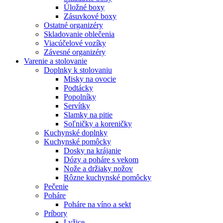
Úložné boxy
Zásuvkové boxy
Ostatné organizéry
Skladovanie oblečenia
Viacúčelové vozíky
Závesné organizéry
Varenie a stolovanie
Doplnky k stolovaniu
Misky na ovocie
Podtácky
Popolníky
Servítky
Slamky na pitie
Soľničky a koreničky
Kuchynské doplnky
Kuchynské pomôcky
Dosky na krájanie
Dózy a poháre s vekom
Nože a držiaky nožov
Rôzne kuchynské pomôcky
Pečenie
Poháre
Poháre na víno a sekt
Príbory
Lyžice