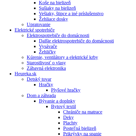
Koše na bielizeň
Sušiaky na bielizeň
Vešiaky, štipce a iné príslušenstvo
Žehliace dosky
Upratovanie
Elektrické spotrebiče
Elektrospotrebiče do domácnosti
Dalšie elektrospotrebiče do domácnosti
Vysávače
Žehličky
Kúrenie, ventilátory a elektrické krby
Starostlivosť o vlasy
Zábavná elektronika
Heureka.sk
Detský tovar
Hračky
Plyšové hračky
Dom a záhrada
Bývanie a doplnky
Bytový textil
Chrániče na matrace
Deky
Plachty
Posteľná bielizeň
Prikrývky na spanie