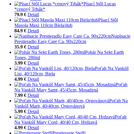
Písací Stôl Lucas
*cenový Trhák*
79.9 €
Detail
Písací Stôl
Masola Maxi 110cm Biela/dub
84.9 €
Detail
Napínacie
Prestieradlo Easy Care Ca. 90x220cm
35.9 €
Detail
Pohár Na Sekt Earth
Tones, 280ml
3.99 €
Detail
Poťah Na Vankúš
Lisi, 40/120cm, Biela
4.99 €
Detail
Poťah
Na Vankúš Mary Samt, 45/45cm, Mosadzná
7.99 €
Detail
Poťah Na
Vankúš Marit, 40/40cm, Orgovánová
5.99 €
Detail
Poťah
Na Vankúš Mary Cord, 40/40 Cm, Hrdzavá
4.99 €
Detail
Prestieranie Steffi