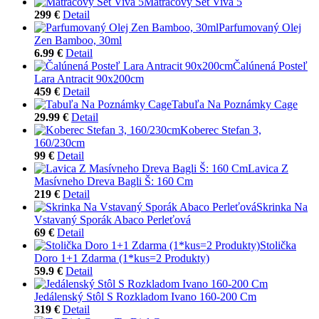
Matracový Set Viva 5
299 €
Detail
Parfumovaný Olej
Zen Bamboo, 30ml
6.99 €
Detail
Čalúnená Posteľ
Lara Antracit 90x200cm
459 €
Detail
Tabuľa Na Poznámky Cage
29.99 €
Detail
Koberec Stefan 3,
160/230cm
99 €
Detail
Lavica Z
Masívneho Dreva Bagli Š: 160 Cm
219 €
Detail
Skrinka Na
Vstavaný Sporák Abaco Perleťová
69 €
Detail
Stolička
Doro 1+1 Zdarma (1*kus=2 Produkty)
59.9 €
Detail
Jedálenský Stôl S Rozkladom Ivano 160-200 Cm
319 €
Detail