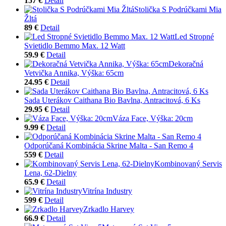
157 €
Detail
Stolička S Podrúčkami Mia
Žltá
89 €
Detail
Led Stropné
Svietidlo Bemmo Max. 12 Watt
59.9 €
Detail
Dekoračná
Vetvička Annika, Výška: 65cm
24.95 €
Detail
Sada Uterákov Caithana Bio Bavlna, Antracitová, 6 Ks
29.95 €
Detail
Váza Face, Výška: 20cm
9.99 €
Detail
Odporúčaná Kombinácia Skrine Malta - San Remo 4
559 €
Detail
Kombinovaný Servis
Lena, 62-Dielny
65.9 €
Detail
Vitrína Industry
599 €
Detail
Zrkadlo Harvey
66.9 €
Detail