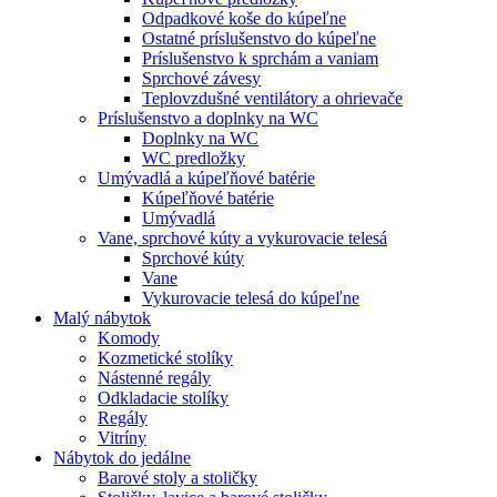
Odpadkové koše do kúpeľne
Ostatné príslušenstvo do kúpeľne
Príslušenstvo k sprchám a vaniam
Sprchové závesy
Teplovzdušné ventilátory a ohrievače
Príslušenstvo a doplnky na WC
Doplnky na WC
WC predložky
Umývadlá a kúpeľňové batérie
Kúpeľňové batérie
Umývadlá
Vane, sprchové kúty a vykurovacie telesá
Sprchové kúty
Vane
Vykurovacie telesá do kúpeľne
Malý nábytok
Komody
Kozmetické stolíky
Nástenné regály
Odkladacie stolíky
Regály
Vitríny
Nábytok do jedálne
Barové stoly a stoličky