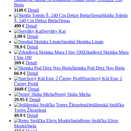
Biela
1149 €
Detail
Skriňa Toledo
Š. 240 Cm Dekor Biela/čierna
499 €
Detail
Servítky Kai
2.99 €
Detail
Spodná Skrinka Linate
78.9 €
Detail
Zrkadlová Skrinka Mura
I Sps 100
269 €
Detail
Skrinka Pod Drez Neo Biela
66.9 €
Detail
Sprchový Kút Epic 2
Čierny Profil
1049 €
Detail
Nemý Sluha Micha
29.95 €
Detail
Jedálenská Stolička
Torres Žltozelená
49.9 €
Detail
Retro Stolička Elivis
Modrá/biela