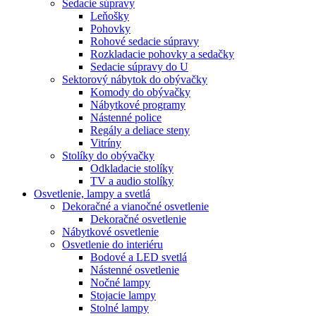
Sedacie súpravy
Leňošky
Pohovky
Rohové sedacie súpravy
Rozkladacie pohovky a sedačky
Sedacie súpravy do U
Sektorový nábytok do obývačky
Komody do obývačky
Nábytkové programy
Nástenné police
Regály a deliace steny
Vitríny
Stolíky do obývačky
Odkladacie stolíky
TV a audio stolíky
Osvetlenie, lampy a svetlá
Dekoračné a vianočné osvetlenie
Dekoračné osvetlenie
Nábytkové osvetlenie
Osvetlenie do interiéru
Bodové a LED svetlá
Nástenné osvetlenie
Nočné lampy
Stojacie lampy
Stolné lampy