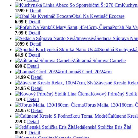
Kuchyns
1599 €
Detail
Obal Na Kvetináč Ecocare
6.99 €
Detail
Poťah Na Va
7.99 €
Detail
Sedacia Súprava Nar
1099 €
Detail
Spodná Kuchynská 
64.9 €
Detail
Záhradná Súprava Camelie
699 €
Detail
Lampáš Cord, 20/24cm
14.99 €
Detail
Závesné Kreslo Rela
24.95 €
Detail
Kovový Príručný Stolík
129 €
Detail
Obrus Malia, 130/160cm, Č
24.95 €
Detail
Čalúnené Kres
259 €
Detail
Jedálenská Stolička Eris Žltá
89.9 €
Detail