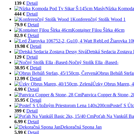
139 €
Detail
Nízka Komoda 
444 €
Detail
Konferenčný Stolík Wood 1
79.9 €
Detail
Kontajner Filou Šírka 46cm
82.9 €
Detail
Led Žiarovka 10
19.98 €
Detail
Detská Sedacia Zostava 
129 €
Detail
Nočný Stolík Ella -Based-
38.95 €
Detail
Obrus Behúň Stefa
12.99 €
Detail
Úzky Obrus Maren, 4
4.99 €
Detail
Panvica Copper & Stone, 
35.95 €
Detail
Posteľ S Úl
399 €
Detail
Poťah Na Vankúš Ba
6.99 €
Detail
Dekoračná Spona Jan
5.99 €
Detail