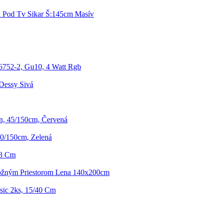
Pod Tv Sikar Š:145cm Masív
6752-2, Gu10, 4 Watt Rgb
Dessy Sivá
n, 45/150cm, Červená
0/150cm, Zelená
28 Cm
ožným Priestorom Lena 140x200cm
sic 2ks, 15/40 Cm