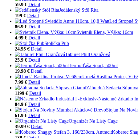
59.9 €
Detail
Jedálenský Stôl Rita
199 €
Detail
Led Stropné S
86.9 €
Detail
Svietnik Elena, Výška: 16cm
4.99 €
Detail
Stolička Pub
24.95 €
Detail
Taburet Phill Oranžová
25.9 €
Detail
Termofľaša Sport, 500ml
19.98 €
Detail
Umelá Rastlina Protea, V: 
7.99 €
Detail
Záhradná Sedacia Súprava
1199 €
Detail
Nástenné Zrkadlo Ind
84.9 €
Detail
Stojan Na Novi
61.9 €
Detail
Organizér Na Listy Cage
39.99 €
Detail
Koberec Shag
139 €
Detail