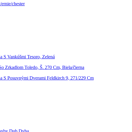
ernie/chester
a S Vankúšmi Tesoro, Zelená
So Zrkadlom Toledo, Š. 270 Cm, Biela/čierna
ňa S Posuvnými Dverami Feldkirch 9, 271/229 Cm
Roxby Dub Dyha