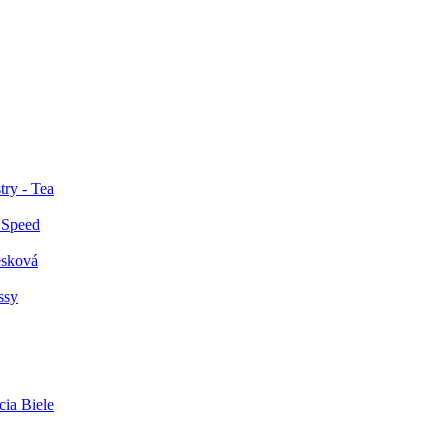
try - Tea
 Speed
esková
ssy
cia Biele