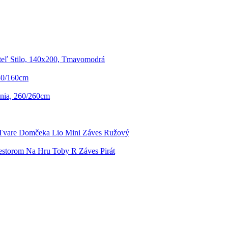
teľ Stilo, 140x200, Tmavomodrá
30/160cm
nia, 260/260cm
 Tvare Domčeka Lio Mini Záves Ružový
iestorom Na Hru Toby R Záves Pirát