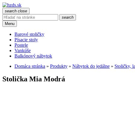
search
close
search
Menu
Barové stoličky
Písacie stoly
Postele
Vankúše
Balkónový nábytok
Domáca stránka
»
Produkty
»
Nábytok do jedálne
»
Stoličky, l
Stolička Mia Modrá