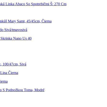
ká Linka Abaco So Spotrebičmi Š: 270 Cm
nkúš Mary Samt, 45/45cm, Čierna
do Sivá/tmavosivá
Skrinka Nano Us 40
x, 100/47cm, Sivá
 Lina Čierna
ierna
lo S Podnožkou Toma, Modré