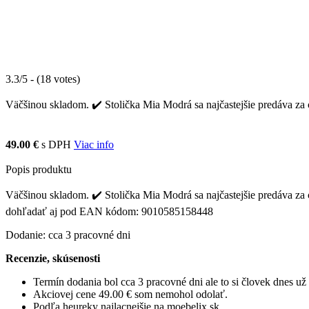
3.3/5 - (18 votes)
Väčšinou skladom. ✔️ Stolička Mia Modrá sa najčastejšie predáva za c
49.00 €
s DPH
Viac info
Popis produktu
Väčšinou skladom. ✔️ Stolička Mia Modrá sa najčastejšie predáva za ce
dohľadať aj pod EAN kódom: 9010585158448
Dodanie: cca 3 pracovné dni
Recenzie, skúsenosti
Termín dodania bol cca 3 pracovné dni ale to si človek dnes u
Akciovej cene 49.00 € som nemohol odolať.
Podľa heureky najlacnejšie na moebelix.sk