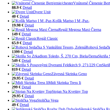
Vnútorné Členenie Bert/
88.9 €
Detail
Dvere Unit
40 €
Detail
Košík Mariso I M -Paz-
19.98 €
Detail
Regál Megosa Maxi Čierna
149 €
Detail
Regál Classic
65.9 €
Detail
Rohová Sedačk
1399 €
Detail
Skriňa 
549 €
Detail
Skri
819 €
Detail
Závesná Skrinka Geno
29.95 €
Detail
Midi Skrinka Tress Ii
299 €
Detail
Stojan Na Kvetiny Top
29.95 €
Detail
Stolička Vega
49 €
Detail
Jedálenská Stolička 