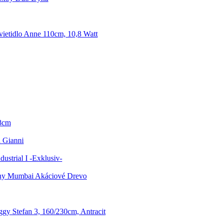
vietidlo Anne 110cm, 10,8 Watt
68cm
 Gianni
ustrial I -Exklusiv-
ny Mumbai Akáciové Drevo
gy Stefan 3, 160/230cm, Antracit