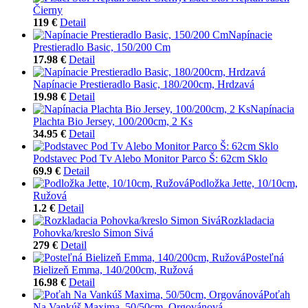
Čierny
119 €
Detail
Napínacie
Prestieradlo Basic, 150/200 Cm
17.98 €
Detail
Napínacie Prestieradlo Basic, 180/200cm, Hrdzavá
19.98 €
Detail
Napínacia
Plachta Bio Jersey, 100/200cm, 2 Ks
34.95 €
Detail
Podstavec Pod Tv Alebo Monitor Parco Š: 62cm Sklo
69.9 €
Detail
Podložka Jette, 10/10cm,
Ružová
1.2 €
Detail
Rozkladacia
Pohovka/kreslo Simon Sivá
279 €
Detail
Posteľná
Bielizeň Emma, 140/200cm, Ružová
16.98 €
Detail
Poťah
Na Vankúš Maxima, 50/50cm, Orgovánová