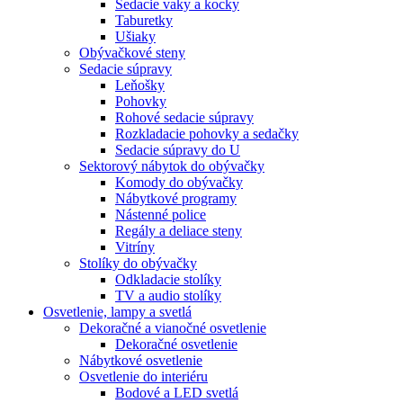
Sedacie vaky a kocky
Taburetky
Ušiaky
Obývačkové steny
Sedacie súpravy
Leňošky
Pohovky
Rohové sedacie súpravy
Rozkladacie pohovky a sedačky
Sedacie súpravy do U
Sektorový nábytok do obývačky
Komody do obývačky
Nábytkové programy
Nástenné police
Regály a deliace steny
Vitríny
Stolíky do obývačky
Odkladacie stolíky
TV a audio stolíky
Osvetlenie, lampy a svetlá
Dekoračné a vianočné osvetlenie
Dekoračné osvetlenie
Nábytkové osvetlenie
Osvetlenie do interiéru
Bodové a LED svetlá