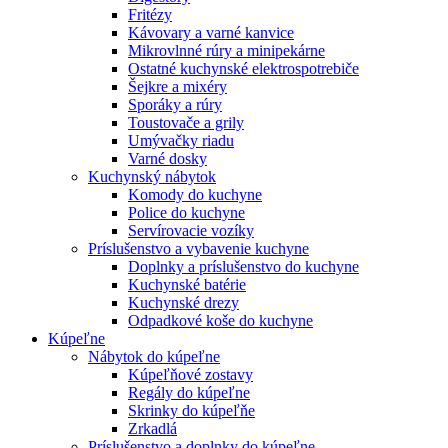
Fritézy
Kávovary a varné kanvice
Mikrovlnné rúry a minipekárne
Ostatné kuchynské elektrospotrebiče
Šejkre a mixéry
Sporáky a rúry
Toustovače a grily
Umývačky riadu
Varné dosky
Kuchynský nábytok
Komody do kuchyne
Police do kuchyne
Servírovacie vozíky
Príslušenstvo a vybavenie kuchyne
Doplnky a príslušenstvo do kuchyne
Kuchynské batérie
Kuchynské drezy
Odpadkové koše do kuchyne
Kúpeľne
Nábytok do kúpeľne
Kúpeľňové zostavy
Regály do kúpeľne
Skrinky do kúpeľňe
Zrkadlá
Príslušenstvo a doplnky do kúpeľne