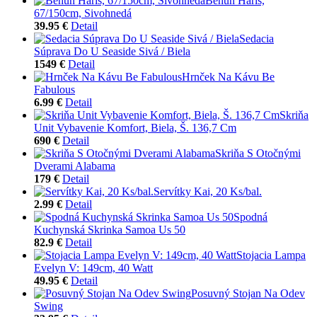
Behúň Haris,
67/150cm, Sivohnedá
39.95 €
Detail
Sedacia
Súprava Do U Seaside Sivá / Biela
1549 €
Detail
Hrnček Na Kávu Be
Fabulous
6.99 €
Detail
Skriňa
Unit Vybavenie Komfort, Biela, Š. 136,7 Cm
690 €
Detail
Skriňa S Otočnými
Dverami Alabama
179 €
Detail
Servítky Kai, 20 Ks/bal.
2.99 €
Detail
Spodná
Kuchynská Skrinka Samoa Us 50
82.9 €
Detail
Stojacia Lampa
Evelyn V: 149cm, 40 Watt
49.95 €
Detail
Posuvný Stojan Na Odev
Swing