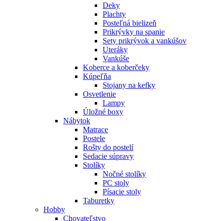
Deky
Plachty
Posteľná bielizeň
Prikrývky na spanie
Sety prikrývok a vankúšov
Uteráky
Vankúše
Koberce a koberčeky
Kúpeľňa
Stojany na kefky
Osvetlenie
Lampy
Úložné boxy
Nábytok
Matrace
Postele
Rošty do postelí
Sedacie súpravy
Stolíky
Nočné stolíky
PC stoly
Písacie stoly
Taburetky
Hobby
Chovateľstvo