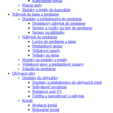
Kancelárske kreslá
Písacie stoly
Skrinky a regály do kancelárie
Nábytok do šatne a predsiene
Doplnky a príslušenstvo do predsiene
Doplnkový nábytok do predsiene
Stojany a vozíky na šaty do predsiene
Stojany na dáždníky
Nábytok do predsiene
Lavice do predsiene a šatne
Predsieňové skrine
Vešiakové panely
Vešiaky na stenu
Skrinky na topánky a regály
Vešiakové steny a predsieňové zostavy
Zrkadlá do predsiene
Obývacie izby
Doplnky do obývačky
Doplnky a príslušenstvo do obývacích izieb
Nábytkové osvetlenie
Podstavce pod TV
Údržba a starostlivosť o nábytok
Kreslá
Hojdacie kreslá
Relaxačné kreslá