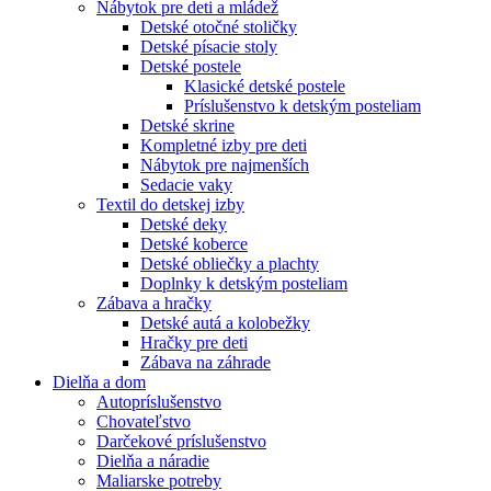
Nábytok pre deti a mládež
Detské otočné stoličky
Detské písacie stoly
Detské postele
Klasické detské postele
Príslušenstvo k detským posteliam
Detské skrine
Kompletné izby pre deti
Nábytok pre najmenších
Sedacie vaky
Textil do detskej izby
Detské deky
Detské koberce
Detské obliečky a plachty
Doplnky k detským posteliam
Zábava a hračky
Detské autá a kolobežky
Hračky pre deti
Zábava na záhrade
Dielňa a dom
Autopríslušenstvo
Chovateľstvo
Darčekové príslušenstvo
Dielňa a náradie
Maliarske potreby