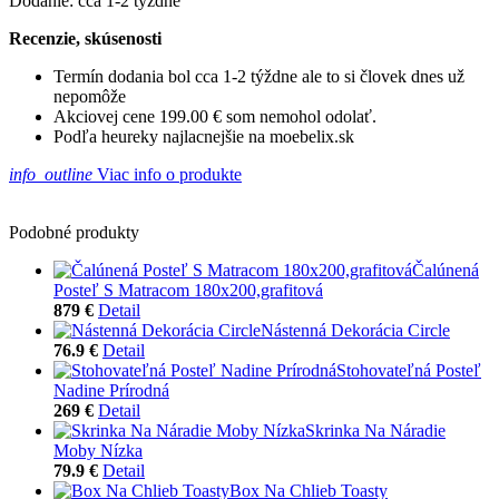
Dodanie: cca 1-2 týždne
Recenzie, skúsenosti
Termín dodania bol cca 1-2 týždne ale to si človek dnes už
nepomôže
Akciovej cene 199.00 € som nemohol odolať.
Podľa heureky najlacnejšie na moebelix.sk
info_outline
Viac info o produkte
Podobné produkty
Čalúnená
Posteľ S Matracom 180x200,grafitová
879 €
Detail
Nástenná Dekorácia Circle
76.9 €
Detail
Stohovateľná Posteľ
Nadine Prírodná
269 €
Detail
Skrinka Na Náradie
Moby Nízka
79.9 €
Detail
Box Na Chlieb Toasty