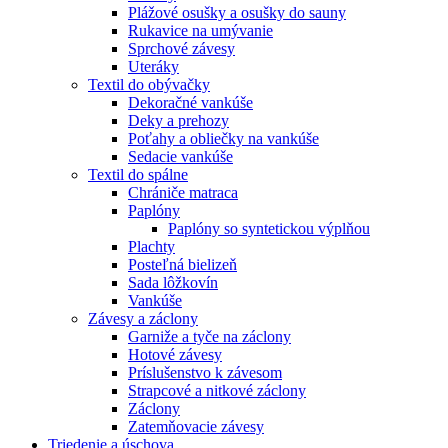
Plážové osušky a osušky do sauny
Rukavice na umývanie
Sprchové závesy
Uteráky
Textil do obývačky
Dekoračné vankúše
Deky a prehozy
Poťahy a obliečky na vankúše
Sedacie vankúše
Textil do spálne
Chrániče matraca
Paplóny
Paplóny so syntetickou výplňou
Plachty
Posteľná bielizeň
Sada lôžkovín
Vankúše
Závesy a záclony
Garniže a tyče na záclony
Hotové závesy
Príslušenstvo k závesom
Strapcové a nitkové záclony
Záclony
Zatemňovacie závesy
Triedenie a úschova