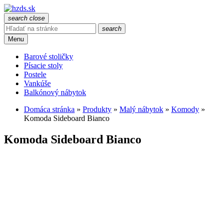
search
close
search
Menu
Barové stoličky
Písacie stoly
Postele
Vankúše
Balkónový nábytok
Domáca stránka
»
Produkty
»
Malý nábytok
»
Komody
»
Komoda Sideboard Bianco
Komoda Sideboard Bianco