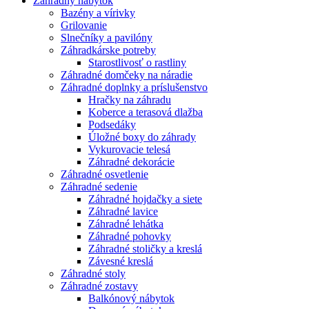
Záhradný nábytok
Bazény a vírivky
Grilovanie
Slnečníky a pavilóny
Záhradkárske potreby
Starostlivosť o rastliny
Záhradné domčeky na náradie
Záhradné doplnky a príslušenstvo
Hračky na záhradu
Koberce a terasová dlažba
Podsedáky
Úložné boxy do záhrady
Vykurovacie telesá
Záhradné dekorácie
Záhradné osvetlenie
Záhradné sedenie
Záhradné hojdačky a siete
Záhradné lavice
Záhradné lehátka
Záhradné pohovky
Záhradné stoličky a kreslá
Závesné kreslá
Záhradné stoly
Záhradné zostavy
Balkónový nábytok