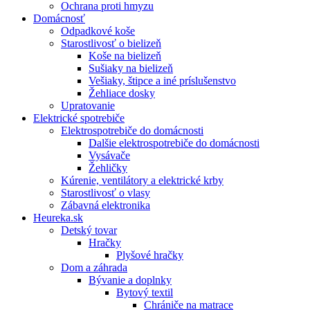
Ochrana proti hmyzu
Domácnosť
Odpadkové koše
Starostlivosť o bielizeň
Koše na bielizeň
Sušiaky na bielizeň
Vešiaky, štipce a iné príslušenstvo
Žehliace dosky
Upratovanie
Elektrické spotrebiče
Elektrospotrebiče do domácnosti
Dalšie elektrospotrebiče do domácnosti
Vysávače
Žehličky
Kúrenie, ventilátory a elektrické krby
Starostlivosť o vlasy
Zábavná elektronika
Heureka.sk
Detský tovar
Hračky
Plyšové hračky
Dom a záhrada
Bývanie a doplnky
Bytový textil
Chrániče na matrace