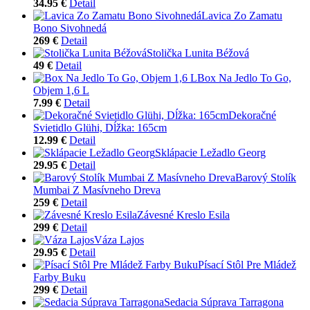
34.95 €
Detail
Lavica Zo Zamatu
Bono Sivohnedá
269 €
Detail
Stolička Lunita Béžová
49 €
Detail
Box Na Jedlo To Go,
Objem 1,6 L
7.99 €
Detail
Dekoračné
Svietidlo Glühi, Dĺžka: 165cm
12.99 €
Detail
Sklápacie Ležadlo Georg
29.95 €
Detail
Barový Stolík
Mumbai Z Masívneho Dreva
259 €
Detail
Závesné Kreslo Esila
299 €
Detail
Váza Lajos
29.95 €
Detail
Písací Stôl Pre Mládež
Farby Buku
299 €
Detail
Sedacia Súprava Tarragona