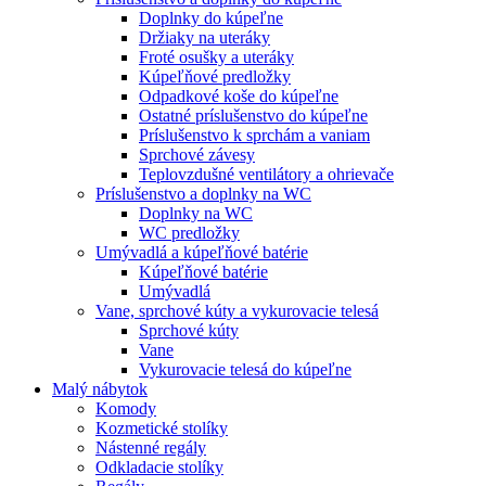
Doplnky do kúpeľne
Držiaky na uteráky
Froté osušky a uteráky
Kúpeľňové predložky
Odpadkové koše do kúpeľne
Ostatné príslušenstvo do kúpeľne
Príslušenstvo k sprchám a vaniam
Sprchové závesy
Teplovzdušné ventilátory a ohrievače
Príslušenstvo a doplnky na WC
Doplnky na WC
WC predložky
Umývadlá a kúpeľňové batérie
Kúpeľňové batérie
Umývadlá
Vane, sprchové kúty a vykurovacie telesá
Sprchové kúty
Vane
Vykurovacie telesá do kúpeľne
Malý nábytok
Komody
Kozmetické stolíky
Nástenné regály
Odkladacie stolíky