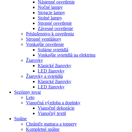
Nástenné osvetlenie
Nočné lampy
Stojacie lampy
Stolné lampy
Stropné osvetlenie
Závesné osvetlenie
Príslušenstvo k osvetleniu
Stropné ventilátory
Vonkajšie osvetlenie
Solárne svietidlá
Vonkajšie svietidlá na elektrinu
Žiarovky
Klasické žiarovky
LED žiarovky
Žiarovky a svietidlá
Klasické žiarovky
LED žiarovky
Sezónny tovar
Leto
Vianočná výzdoba a doplnky
Vianočné dekorácie
Vianočný textil
Spálne
Chrániče matraca a toppery
Kompletné spálne