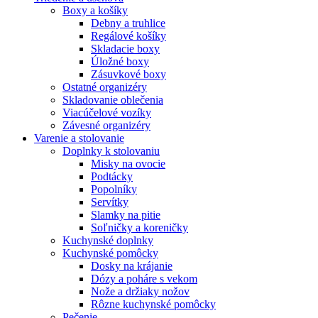
Boxy a košíky
Debny a truhlice
Regálové košíky
Skladacie boxy
Úložné boxy
Zásuvkové boxy
Ostatné organizéry
Skladovanie oblečenia
Viacúčelové vozíky
Závesné organizéry
Varenie a stolovanie
Doplnky k stolovaniu
Misky na ovocie
Podtácky
Popolníky
Servítky
Slamky na pitie
Soľničky a koreničky
Kuchynské doplnky
Kuchynské pomôcky
Dosky na krájanie
Dózy a poháre s vekom
Nože a držiaky nožov
Rôzne kuchynské pomôcky
Pečenie