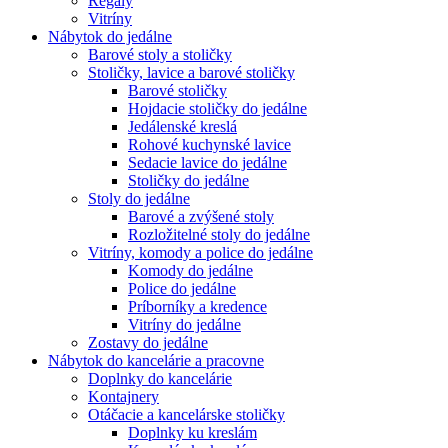
Regály
Vitríny
Nábytok do jedálne
Barové stoly a stoličky
Stoličky, lavice a barové stoličky
Barové stoličky
Hojdacie stoličky do jedálne
Jedálenské kreslá
Rohové kuchynské lavice
Sedacie lavice do jedálne
Stoličky do jedálne
Stoly do jedálne
Barové a zvýšené stoly
Rozložitelné stoly do jedálne
Vitríny, komody a police do jedálne
Komody do jedálne
Police do jedálne
Príborníky a kredence
Vitríny do jedálne
Zostavy do jedálne
Nábytok do kancelárie a pracovne
Doplnky do kancelárie
Kontajnery
Otáčacie a kancelárske stoličky
Doplnky ku kreslám