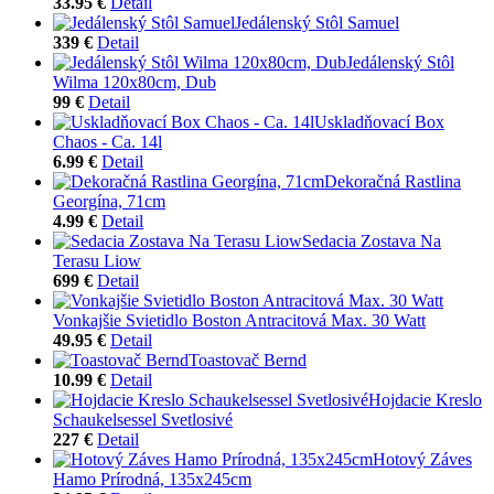
33.95 €
Detail
Jedálenský Stôl Samuel
339 €
Detail
Jedálenský Stôl
Wilma 120x80cm, Dub
99 €
Detail
Uskladňovací Box
Chaos - Ca. 14l
6.99 €
Detail
Dekoračná Rastlina
Georgína, 71cm
4.99 €
Detail
Sedacia Zostava Na
Terasu Liow
699 €
Detail
Vonkajšie Svietidlo Boston Antracitová Max. 30 Watt
49.95 €
Detail
Toastovač Bernd
10.99 €
Detail
Hojdacie Kreslo
Schaukelsessel Svetlosivé
227 €
Detail
Hotový Záves
Hamo Prírodná, 135x245cm