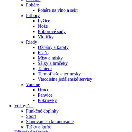
Poháre
Poháre na víno a sekt
Príbory
Lyžice
Nože
Príborové sady
Vidličky
Riady
Džbány a karafy
Fľaše
Misy a misky
Šálky a hrnčeky
Taniere
Termofľaše a termosky
Viacdielne jedálenské servisy
Varenie
Hrnce
Panvice
Pokrievky
Voľný čas
Funkčné doplnky
Šport
Stanovanie a kempovanie
Tašky a kufre