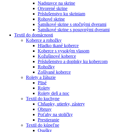
Nadstavce na skrine
Otvorené skrine
Príslušenstvo ku skriniam
Rohové skrine
Šatníkové skrine s otočnými dverami
Šatníkové skrine s posuvnými dverami
Textil do domácnosti
Koberce a rohožky
Hladko tkané koberce
Koberce s vysokým vlasom
Kožušinové koberce
Príslušenstvo a doplnky ku kobercom
Rohožky
Zošívané koberce
Rolety a žáluzie
Plisé
Rolety
Rolety deň a noc
Textil do kuchyne
Chňapky, utierky, zástery
Obrusy
Poťahy na stoličky
Prestieranie
Textil do kúpeľne
Osušky