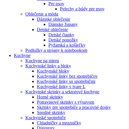
Pre psov
Pelechy a búdy pre psov
Oblečenie a móda
Dámske oblečenie
Dámske župany
Detské oblečenie
Detské čiapky
Detské ponožky
Pyžamká a košieľky
Podložky a stojany k notebookom
Kuchyne
Kuchyne na mieru
Kuchynské linky a bloky
Kuchynské bloky
Kuchynské linky bez spotrebičov
Kuchynské linky so spotrebičmi
Kuchynské linky v tvare L
Kuchynské skrinky a sektorové kuchyne
Horné skrinky
Potravinové skrinky s výsuvom
Skrinky pre spotrebiče a pracovné dosky
Spodné skrinky
Kuchynské spotrebiče
Chladničky a mrazničky
Digestory