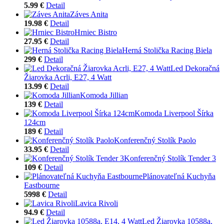
5.99 €
Detail
Záves Anita
19.98 €
Detail
Hrniec Bistro
27.95 €
Detail
Herná Stolička Racing Biela
299 €
Detail
Led Dekoračná
Žiarovka Acrli, E27, 4 Watt
13.99 €
Detail
Komoda Jillian
139 €
Detail
Komoda Liverpool Šírka
124cm
189 €
Detail
Konferenčný Stolík Paolo
33.95 €
Detail
Konferenčný Stolík Tender 3
109 €
Detail
Plánovateľná Kuchyňa
Eastbourne
5998 €
Detail
Lavica Rivoli
94.9 €
Detail
Led Žiarovka 10588a,