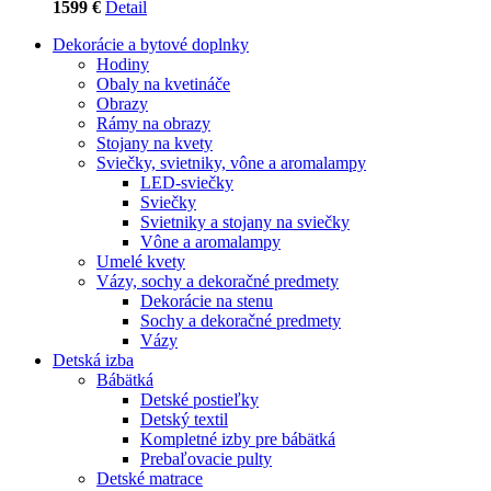
1599 €
Detail
Dekorácie a bytové doplnky
Hodiny
Obaly na kvetináče
Obrazy
Rámy na obrazy
Stojany na kvety
Sviečky, svietniky, vône a aromalampy
LED-sviečky
Sviečky
Svietniky a stojany na sviečky
Vône a aromalampy
Umelé kvety
Vázy, sochy a dekoračné predmety
Dekorácie na stenu
Sochy a dekoračné predmety
Vázy
Detská izba
Bábätká
Detské postieľky
Detský textil
Kompletné izby pre bábätká
Prebaľovacie pulty
Detské matrace