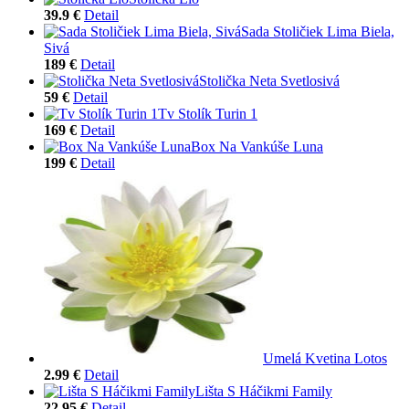
39.9 €
Detail
Sada Stoličiek Lima Biela,
Sivá
189 €
Detail
Stolička Neta Svetlosivá
59 €
Detail
Tv Stolík Turin 1
169 €
Detail
Box Na Vankúše Luna
199 €
Detail
Umelá Kvetina Lotos
2.99 €
Detail
Lišta S Háčikmi Family
22.95 €
Detail