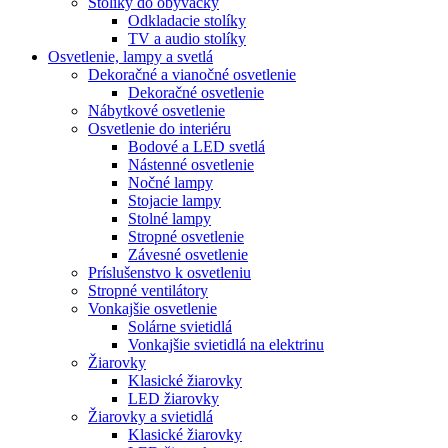
Stolíky do obývačky
Odkladacie stolíky
TV a audio stolíky
Osvetlenie, lampy a svetlá
Dekoračné a vianočné osvetlenie
Dekoračné osvetlenie
Nábytkové osvetlenie
Osvetlenie do interiéru
Bodové a LED svetlá
Nástenné osvetlenie
Nočné lampy
Stojacie lampy
Stolné lampy
Stropné osvetlenie
Závesné osvetlenie
Príslušenstvo k osvetleniu
Stropné ventilátory
Vonkajšie osvetlenie
Solárne svietidlá
Vonkajšie svietidlá na elektrinu
Žiarovky
Klasické žiarovky
LED žiarovky
Žiarovky a svietidlá
Klasické žiarovky