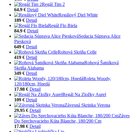
Regál Tim 2
64.9 €
Detail
Regálový Diel White
189 €
Detail
Regál Flo Biela
84.9 €
Detail
Sedacia Súprava Alice
Piesková
649 €
Detail
Rohová Skriňa Celle
419 €
Detail
Rohová Šatníková
Skriňa Alabama
349 €
Detail
Roleta Woody,
120/180cm, Hnedá
17.98 €
Detail
Regál Na Zložky Aurel
109 €
Detail
Závesná Skrinka Verona
29.95 €
Detail
Záves
Do Sprchovacieho Kúta Blanche, 180/200 Cm
17.98 €
Detail
Stolička Lio