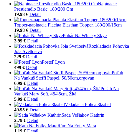
Napínacie
Prestieradlo Basic, 180/200 Cm
19.98 €
Detail
Topper-napínacia Plachta Elasthan Topper, 180/200/15cm
19.98 €
Detail
Pohár Na Whisky Skye
3.99 €
Detail
Rozkladacia Pohovka
Jola Svetlosivá
229 €
Detail
Posteľ Lyon
499 €
Detail
Poťah
Na Vankúš Steffi Paspel, 50/50cm,orgován
6.99 €
Detail
Poťah Na
Vankúš Mary Soft, 45/45cm, Žltá
5.99 €
Detail
Vkladacia Polica 3ks/bal
49.95 €
Detail
Sada Vešiakov Kathrin
2.79 €
Detail
Rám Na Fotky Mara
1.19 €
Detail