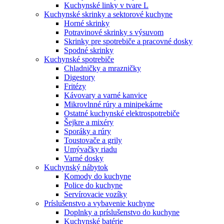
Kuchynské linky v tvare L
Kuchynské skrinky a sektorové kuchyne
Horné skrinky
Potravinové skrinky s výsuvom
Skrinky pre spotrebiče a pracovné dosky
Spodné skrinky
Kuchynské spotrebiče
Chladničky a mrazničky
Digestory
Fritézy
Kávovary a varné kanvice
Mikrovlnné rúry a minipekárne
Ostatné kuchynské elektrospotrebiče
Šejkre a mixéry
Sporáky a rúry
Toustovače a grily
Umývačky riadu
Varné dosky
Kuchynský nábytok
Komody do kuchyne
Police do kuchyne
Servírovacie vozíky
Príslušenstvo a vybavenie kuchyne
Doplnky a príslušenstvo do kuchyne
Kuchynské batérie