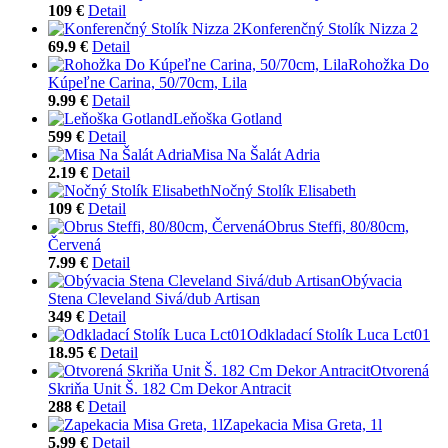
109 €
Detail
Konferenčný Stolík Nizza 2
69.9 €
Detail
Rohožka Do
Kúpeľne Carina, 50/70cm, Lila
9.99 €
Detail
Leňoška Gotland
599 €
Detail
Misa Na Šalát Adria
2.19 €
Detail
Nočný Stolík Elisabeth
109 €
Detail
Obrus Steffi, 80/80cm,
Červená
7.99 €
Detail
Obývacia
Stena Cleveland Sivá/dub Artisan
349 €
Detail
Odkladací Stolík Luca Lct01
18.95 €
Detail
Otvorená
Skriňa Unit Š. 182 Cm Dekor Antracit
288 €
Detail
Zapekacia Misa Greta, 1l
5.99 €
Detail