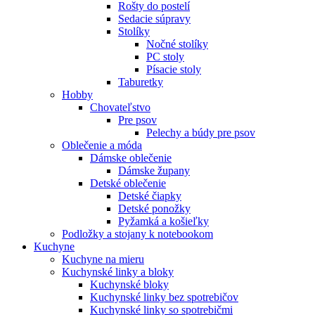
Rošty do postelí
Sedacie súpravy
Stolíky
Nočné stolíky
PC stoly
Písacie stoly
Taburetky
Hobby
Chovateľstvo
Pre psov
Pelechy a búdy pre psov
Oblečenie a móda
Dámske oblečenie
Dámske župany
Detské oblečenie
Detské čiapky
Detské ponožky
Pyžamká a košieľky
Podložky a stojany k notebookom
Kuchyne
Kuchyne na mieru
Kuchynské linky a bloky
Kuchynské bloky
Kuchynské linky bez spotrebičov
Kuchynské linky so spotrebičmi