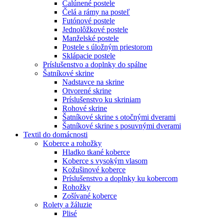
Čalúnené postele
Čelá a rámy na posteľ
Futónové postele
Jednolôžkové postele
Manželské postele
Postele s úložným priestorom
Sklápacie postele
Príslušenstvo a doplnky do spálne
Šatníkové skrine
Nadstavce na skrine
Otvorené skrine
Príslušenstvo ku skriniam
Rohové skrine
Šatníkové skrine s otočnými dverami
Šatníkové skrine s posuvnými dverami
Textil do domácnosti
Koberce a rohožky
Hladko tkané koberce
Koberce s vysokým vlasom
Kožušinové koberce
Príslušenstvo a doplnky ku kobercom
Rohožky
Zošívané koberce
Rolety a žáluzie
Plisé