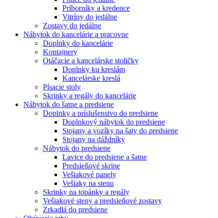
Príborníky a kredence
Vitríny do jedálne
Zostavy do jedálne
Nábytok do kancelárie a pracovne
Doplnky do kancelárie
Kontajnery
Otáčacie a kancelárske stoličky
Doplnky ku kreslám
Kancelárske kreslá
Písacie stoly
Skrinky a regály do kancelárie
Nábytok do šatne a predsiene
Doplnky a príslušenstvo do predsiene
Doplnkový nábytok do predsiene
Stojany a vozíky na šaty do predsiene
Stojany na dáždníky
Nábytok do predsiene
Lavice do predsiene a šatne
Predsieňové skrine
Vešiakové panely
Vešiaky na stenu
Skrinky na topánky a regály
Vešiakové steny a predsieňové zostavy
Zrkadlá do predsiene