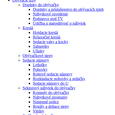
Obývacie izby
Doplnky do obývačky
Doplnky a príslušenstvo do obývacích izieb
Nábytkové osvetlenie
Podstavce pod TV
Údržba a starostlivosť o nábytok
Kreslá
Hojdacie kreslá
Relaxačné kreslá
Sedacie vaky a kocky
Taburetky
Ušiaky
Obývačkové steny
Sedacie súpravy
Leňošky
Pohovky
Rohové sedacie súpravy
Rozkladacie pohovky a sedačky
Sedacie súpravy do U
Sektorový nábytok do obývačky
Komody do obývačky
Nábytkové programy
Nástenné police
Regály a deliace steny
Vitríny