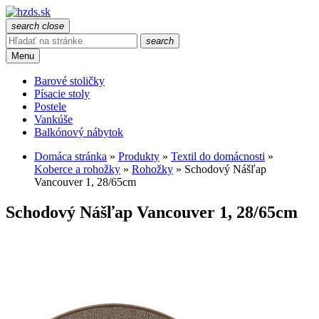
search
close
search
Menu
Barové stoličky
Písacie stoly
Postele
Vankúše
Balkónový nábytok
Domáca stránka
»
Produkty
»
Textil do domácnosti
»
Koberce a rohožky
»
Rohožky
»
Schodový Nášľap
Vancouver 1, 28/65cm
Schodový Nášľap Vancouver 1, 28/65cm