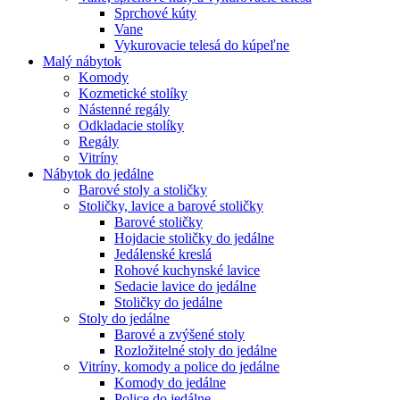
Sprchové kúty
Vane
Vykurovacie telesá do kúpeľne
Malý nábytok
Komody
Kozmetické stolíky
Nástenné regály
Odkladacie stolíky
Regály
Vitríny
Nábytok do jedálne
Barové stoly a stoličky
Stoličky, lavice a barové stoličky
Barové stoličky
Hojdacie stoličky do jedálne
Jedálenské kreslá
Rohové kuchynské lavice
Sedacie lavice do jedálne
Stoličky do jedálne
Stoly do jedálne
Barové a zvýšené stoly
Rozložitelné stoly do jedálne
Vitríny, komody a police do jedálne
Komody do jedálne
Police do jedálne