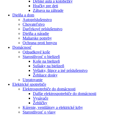
Detské autá a kolobežky
Hračky pre deti
Zábava na záhrade
Dielňa a dom
Autopríslušenstvo
Chovateľstvo
Darčekové príslušenstvo
Dielňa a náradie
Maliarske potreby
Ochrana proti hmyzu
Domácnosť
Odpadkové koše
Starostlivosť o bielizeň
Koše na bielizeň
Sušiaky na bielizeň
Vešiaky, štipce a iné príslušenstvo
Žehliace dosky
Upratovanie
Elektrické spotrebiče
Elektrospotrebiče do domácnosti
Dalšie elektrospotrebiče do domácnosti
Vysávače
Žehličky
Kúrenie, ventilátory a elektrické krby
Starostlivosť o vlasy