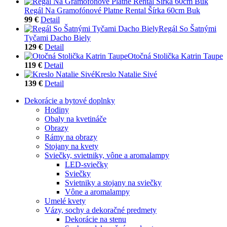
Regál Na Gramofónové Platne Rental Šírka 60cm Buk
99 €
Detail
Regál So Šatnými
Tyčami Dacho Biely
129 €
Detail
Otočná Stolička Katrin Taupe
119 €
Detail
Kreslo Natalie Sivé
139 €
Detail
Dekorácie a bytové doplnky
Hodiny
Obaly na kvetináče
Obrazy
Rámy na obrazy
Stojany na kvety
Sviečky, svietniky, vône a aromalampy
LED-sviečky
Sviečky
Svietniky a stojany na sviečky
Vône a aromalampy
Umelé kvety
Vázy, sochy a dekoračné predmety
Dekorácie na stenu