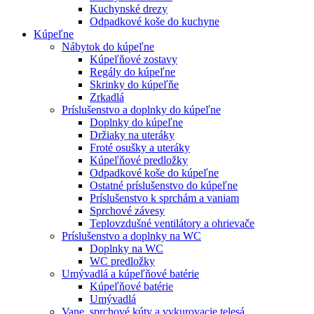
Kuchynské drezy
Odpadkové koše do kuchyne
Kúpeľne
Nábytok do kúpeľne
Kúpeľňové zostavy
Regály do kúpeľne
Skrinky do kúpeľňe
Zrkadlá
Príslušenstvo a doplnky do kúpeľne
Doplnky do kúpeľne
Držiaky na uteráky
Froté osušky a uteráky
Kúpeľňové predložky
Odpadkové koše do kúpeľne
Ostatné príslušenstvo do kúpeľne
Príslušenstvo k sprchám a vaniam
Sprchové závesy
Teplovzdušné ventilátory a ohrievače
Príslušenstvo a doplnky na WC
Doplnky na WC
WC predložky
Umývadlá a kúpeľňové batérie
Kúpeľňové batérie
Umývadlá
Vane, sprchové kúty a vykurovacie telesá