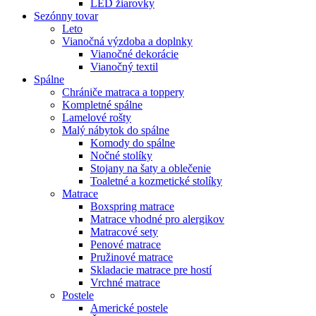
LED žiarovky
Sezónny tovar
Leto
Vianočná výzdoba a doplnky
Vianočné dekorácie
Vianočný textil
Spálne
Chrániče matraca a toppery
Kompletné spálne
Lamelové rošty
Malý nábytok do spálne
Komody do spálne
Nočné stolíky
Stojany na šaty a oblečenie
Toaletné a kozmetické stolíky
Matrace
Boxspring matrace
Matrace vhodné pro alergikov
Matracové sety
Penové matrace
Pružinové matrace
Skladacie matrace pre hostí
Vrchné matrace
Postele
Americké postele