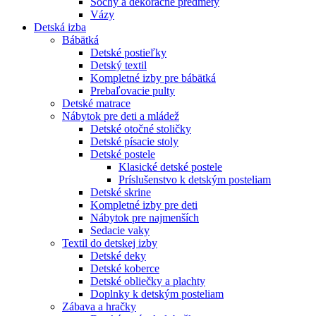
Sochy a dekoračné predmety
Vázy
Detská izba
Bábätká
Detské postieľky
Detský textil
Kompletné izby pre bábätká
Prebaľovacie pulty
Detské matrace
Nábytok pre deti a mládež
Detské otočné stoličky
Detské písacie stoly
Detské postele
Klasické detské postele
Príslušenstvo k detským posteliam
Detské skrine
Kompletné izby pre deti
Nábytok pre najmenších
Sedacie vaky
Textil do detskej izby
Detské deky
Detské koberce
Detské obliečky a plachty
Doplnky k detským posteliam
Zábava a hračky