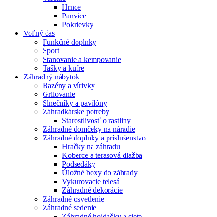
Hrnce
Panvice
Pokrievky
Voľný čas
Funkčné doplnky
Šport
Stanovanie a kempovanie
Tašky a kufre
Záhradný nábytok
Bazény a vírivky
Grilovanie
Slnečníky a pavilóny
Záhradkárske potreby
Starostlivosť o rastliny
Záhradné domčeky na náradie
Záhradné doplnky a príslušenstvo
Hračky na záhradu
Koberce a terasová dlažba
Podsedáky
Úložné boxy do záhrady
Vykurovacie telesá
Záhradné dekorácie
Záhradné osvetlenie
Záhradné sedenie
Záhradné hojdačky a siete