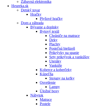
Zábavná elektronika
Heureka.sk
Detský tovar
Hračky
Plyšové hračky
Dom a záhrada
Bývanie a doplnky
Bytový textil
Chrániče na matrace
Deky
Plachty
Posteľná bielizeň
Prikrývky na spanie
Sety prikrývok a vankúšov
Uteráky
Vankúše
Koberce a koberčeky
Kúpeľňa
Stojany na kefky
Osvetlenie
Lampy
Úložné boxy
Nábytok
Matrace
Postele