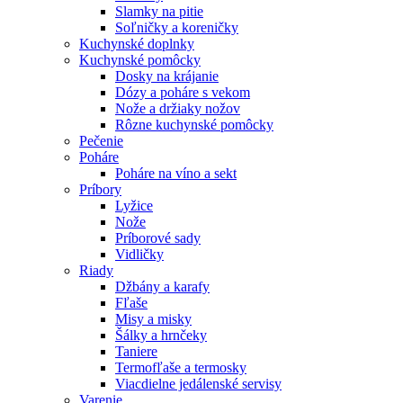
Slamky na pitie
Soľničky a koreničky
Kuchynské doplnky
Kuchynské pomôcky
Dosky na krájanie
Dózy a poháre s vekom
Nože a držiaky nožov
Rôzne kuchynské pomôcky
Pečenie
Poháre
Poháre na víno a sekt
Príbory
Lyžice
Nože
Príborové sady
Vidličky
Riady
Džbány a karafy
Fľaše
Misy a misky
Šálky a hrnčeky
Taniere
Termofľaše a termosky
Viacdielne jedálenské servisy
Varenie