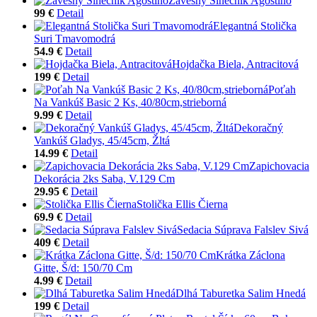
Závesný Slnečník Agostino
99 €
Detail
Elegantná Stolička
Suri Tmavomodrá
54.9 €
Detail
Hojdačka Biela, Antracitová
199 €
Detail
Poťah
Na Vankúš Basic 2 Ks, 40/80cm,strieborná
9.99 €
Detail
Dekoračný
Vankúš Gladys, 45/45cm, Žltá
14.99 €
Detail
Zapichovacia
Dekorácia 2ks Saba, V.129 Cm
29.95 €
Detail
Stolička Ellis Čierna
69.9 €
Detail
Sedacia Súprava Falslev Sivá
409 €
Detail
Krátka Záclona
Gitte, Š/d: 150/70 Cm
4.99 €
Detail
Dlhá Taburetka Salim Hnedá
199 €
Detail