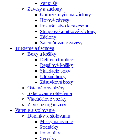
Vankúše
Závesy a záclony
Garniže a tyče na záclony
Hotové závesy
Príslušenstvo k závesom
Strapcové a nitkové záclony
Záclony
Zatemňovacie závesy
Triedenie a úschova
Boxy a košíky
Debny a truhlice
Regálové košíky
Skladacie boxy
Úložné boxy
Zásuvkové boxy
Ostatné organizéry
Skladovanie oblečenia
Viacúčelové vozíky
Závesné organizéry
Varenie a stolovanie
Doplnky k stolovaniu
Misky na ovocie
Podtácky
Popolníky
Servítky