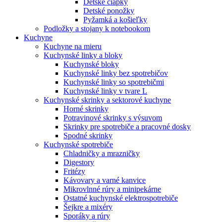
Detské čiapky
Detské ponožky
Pyžamká a košieľky
Podložky a stojany k notebookom
Kuchyne
Kuchyne na mieru
Kuchynské linky a bloky
Kuchynské bloky
Kuchynské linky bez spotrebičov
Kuchynské linky so spotrebičmi
Kuchynské linky v tvare L
Kuchynské skrinky a sektorové kuchyne
Horné skrinky
Potravinové skrinky s výsuvom
Skrinky pre spotrebiče a pracovné dosky
Spodné skrinky
Kuchynské spotrebiče
Chladničky a mrazničky
Digestory
Fritézy
Kávovary a varné kanvice
Mikrovlnné rúry a minipekárne
Ostatné kuchynské elektrospotrebiče
Šejkre a mixéry
Sporáky a rúry