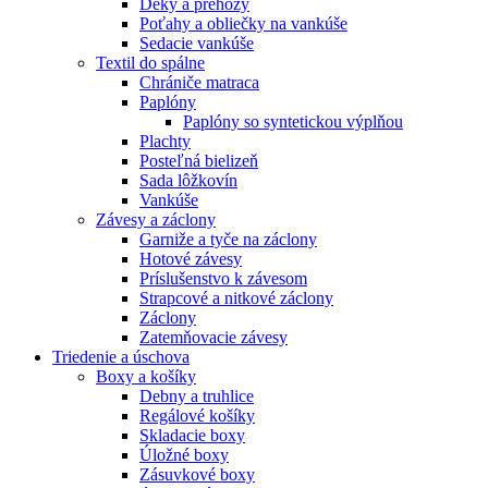
Deky a prehozy
Poťahy a obliečky na vankúše
Sedacie vankúše
Textil do spálne
Chrániče matraca
Paplóny
Paplóny so syntetickou výplňou
Plachty
Posteľná bielizeň
Sada lôžkovín
Vankúše
Závesy a záclony
Garniže a tyče na záclony
Hotové závesy
Príslušenstvo k závesom
Strapcové a nitkové záclony
Záclony
Zatemňovacie závesy
Triedenie a úschova
Boxy a košíky
Debny a truhlice
Regálové košíky
Skladacie boxy
Úložné boxy
Zásuvkové boxy