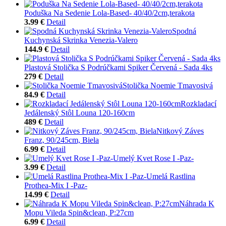
Poduška Na Sedenie Lola-Based- 40/40/2cm,terakota
3.99 €
Detail
Spodná
Kuchynská Skrinka Venezia-Valero
144.9 €
Detail
Plastová Stolička S Podrúčkami Spiker Červená - Sada 4ks
279 €
Detail
Stolička Noemie Tmavosivá
84.9 €
Detail
Rozkladací
Jedálenský Stôl Louna 120-160cm
489 €
Detail
Nitkový Záves
Franz, 90/245cm, Biela
6.99 €
Detail
Umelý Kvet Rose I -Paz-
3.99 €
Detail
Umelá Rastlina
Prothea-Mix I -Paz-
14.99 €
Detail
Náhrada K
Mopu Vileda Spin&clean, P:27cm
6.99 €
Detail