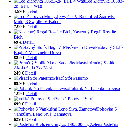
Led Žiarovka 10583-
2k, E14, 4 Watt
4.99 €
Detail
Led Žiarovka
Multi, 3,8w, 4ks V Balení
7.99 €
Detail
Nástenný Regál Rosalie
Biely
69 €
Detail
Prístavný Stolík
Bagli Z Masívneho Dreva
88.9 €
Detail
Príručný Stolík
Akola Sada 2ks Masív
249 €
Detail
Písací Stôl Palermo
89.9 €
Detail
Pohárik Na Pálenku Treviso
1.99 €
Detail
Veľká Pohovka Surf
699 €
Detail
Pohovka S
Vankúšmi Leno Sivá, Zamatová
629 €
Detail
Posteľná