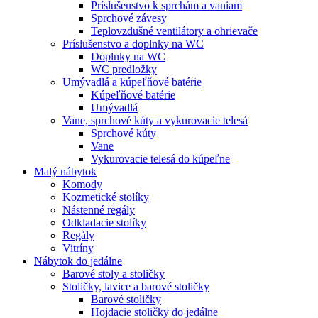
Príslušenstvo k sprchám a vaniam
Sprchové závesy
Teplovzdušné ventilátory a ohrievače
Príslušenstvo a doplnky na WC
Doplnky na WC
WC predložky
Umývadlá a kúpeľňové batérie
Kúpeľňové batérie
Umývadlá
Vane, sprchové kúty a vykurovacie telesá
Sprchové kúty
Vane
Vykurovacie telesá do kúpeľne
Malý nábytok
Komody
Kozmetické stolíky
Nástenné regály
Odkladacie stolíky
Regály
Vitríny
Nábytok do jedálne
Barové stoly a stoličky
Stoličky, lavice a barové stoličky
Barové stoličky
Hojdacie stoličky do jedálne