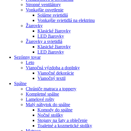
Stropné ventilátory
Vonkajšie osvetlenie
Solárne svietidlá
Vonkajšie svietidlá na elektrinu
Žiarovky
Klasické žiarovky
LED žiarovky
Žiarovky a svietidlá
Klasické žiarovky
LED žiarovky
Sezónny tovar
Leto
Vianočná výzdoba a doplnky
Vianočné dekorácie
Vianočný textil
Spálne
Chrániče matraca a toppery
Kompletné spálne
Lamelové rošty
Malý nábytok do spálne
Komody do spálne
Nočné stolíky
Stojany na šaty a oblečenie
Toaletné a kozmetické stolíky
Matrace