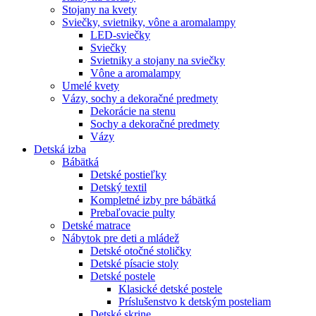
Stojany na kvety
Sviečky, svietniky, vône a aromalampy
LED-sviečky
Sviečky
Svietniky a stojany na sviečky
Vône a aromalampy
Umelé kvety
Vázy, sochy a dekoračné predmety
Dekorácie na stenu
Sochy a dekoračné predmety
Vázy
Detská izba
Bábätká
Detské postieľky
Detský textil
Kompletné izby pre bábätká
Prebaľovacie pulty
Detské matrace
Nábytok pre deti a mládež
Detské otočné stoličky
Detské písacie stoly
Detské postele
Klasické detské postele
Príslušenstvo k detským posteliam
Detské skrine