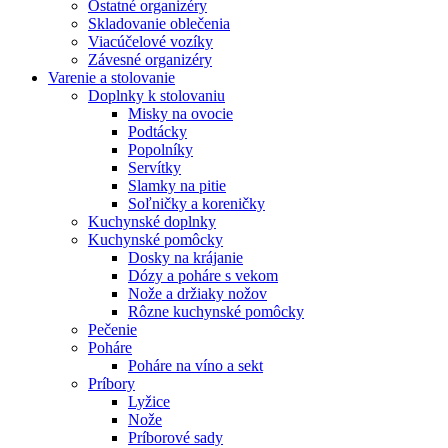
Ostatné organizéry
Skladovanie oblečenia
Viacúčelové vozíky
Závesné organizéry
Varenie a stolovanie
Doplnky k stolovaniu
Misky na ovocie
Podtácky
Popolníky
Servítky
Slamky na pitie
Soľničky a koreničky
Kuchynské doplnky
Kuchynské pomôcky
Dosky na krájanie
Dózy a poháre s vekom
Nože a držiaky nožov
Rôzne kuchynské pomôcky
Pečenie
Poháre
Poháre na víno a sekt
Príbory
Lyžice
Nože
Príborové sady