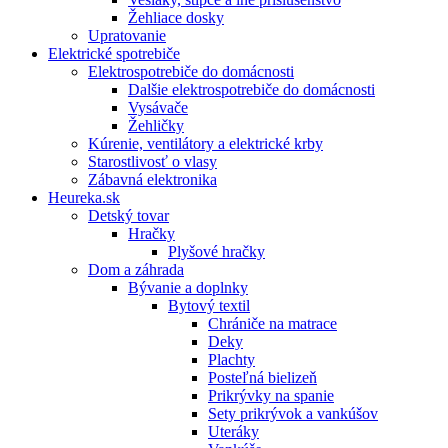
Žehliace dosky
Upratovanie
Elektrické spotrebiče
Elektrospotrebiče do domácnosti
Dalšie elektrospotrebiče do domácnosti
Vysávače
Žehličky
Kúrenie, ventilátory a elektrické krby
Starostlivosť o vlasy
Zábavná elektronika
Heureka.sk
Detský tovar
Hračky
Plyšové hračky
Dom a záhrada
Bývanie a doplnky
Bytový textil
Chrániče na matrace
Deky
Plachty
Posteľná bielizeň
Prikrývky na spanie
Sety prikrývok a vankúšov
Uteráky