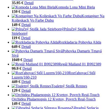
35.95 €
Detail
Komoda Lona Mini Biela
159 €
Detail
Kontanjner Na
Kolieskach Vo Farbe Dubu
149 €
Detail
Príručný Stolík Jada
Strieborný
119 €
Detail
Rozkladacia Pohovka Alida
649 €
Detail
Pohovka Damaris Tmavá
Sivá
1049 €
Detail
Regál Mailand 01 B992389
99.9 €
Detail
Rozťahovací Stôl
Luzern/160-210
449 €
Detail
Toaletný Stolík Rennes
129 €
Detail
Orchidea Phalaenopsis 12 Kvetov, Povrch Real-Touch
149 €
Detail
Záhradná Sedacia