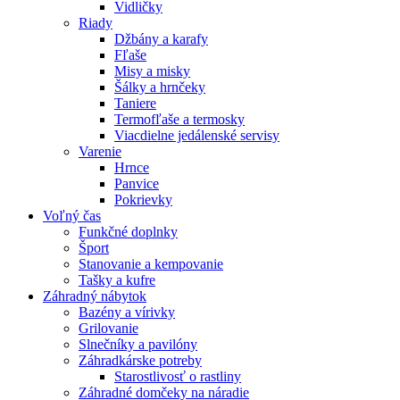
Vidličky
Riady
Džbány a karafy
Fľaše
Misy a misky
Šálky a hrnčeky
Taniere
Termofľaše a termosky
Viacdielne jedálenské servisy
Varenie
Hrnce
Panvice
Pokrievky
Voľný čas
Funkčné doplnky
Šport
Stanovanie a kempovanie
Tašky a kufre
Záhradný nábytok
Bazény a vírivky
Grilovanie
Slnečníky a pavilóny
Záhradkárske potreby
Starostlivosť o rastliny
Záhradné domčeky na náradie