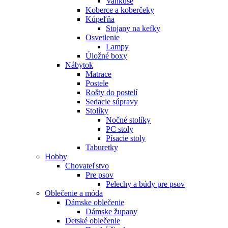
Vankúše
Koberce a koberčeky
Kúpeľňa
Stojany na kefky
Osvetlenie
Lampy
Úložné boxy
Nábytok
Matrace
Postele
Rošty do postelí
Sedacie súpravy
Stolíky
Nočné stolíky
PC stoly
Písacie stoly
Taburetky
Hobby
Chovateľstvo
Pre psov
Pelechy a búdy pre psov
Oblečenie a móda
Dámske oblečenie
Dámske župany
Detské oblečenie