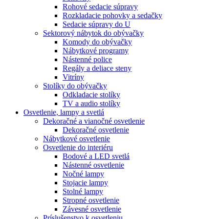
Rohové sedacie súpravy
Rozkladacie pohovky a sedačky
Sedacie súpravy do U
Sektorový nábytok do obývačky
Komody do obývačky
Nábytkové programy
Nástenné police
Regály a deliace steny
Vitríny
Stolíky do obývačky
Odkladacie stolíky
TV a audio stolíky
Osvetlenie, lampy a svetlá
Dekoračné a vianočné osvetlenie
Dekoračné osvetlenie
Nábytkové osvetlenie
Osvetlenie do interiéru
Bodové a LED svetlá
Nástenné osvetlenie
Nočné lampy
Stojacie lampy
Stolné lampy
Stropné osvetlenie
Závesné osvetlenie
Príslušenstvo k osvetleniu