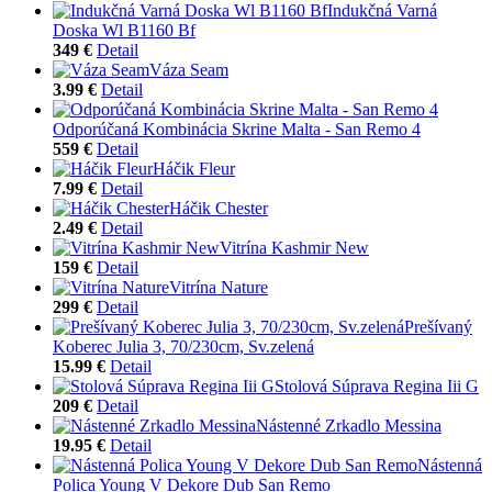
Indukčná Varná
Doska Wl B1160 Bf
349 €
Detail
Váza Seam
3.99 €
Detail
Odporúčaná Kombinácia Skrine Malta - San Remo 4
559 €
Detail
Háčik Fleur
7.99 €
Detail
Háčik Chester
2.49 €
Detail
Vitrína Kashmir New
159 €
Detail
Vitrína Nature
299 €
Detail
Prešívaný
Koberec Julia 3, 70/230cm, Sv.zelená
15.99 €
Detail
Stolová Súprava Regina Iii G
209 €
Detail
Nástenné Zrkadlo Messina
19.95 €
Detail
Nástenná
Polica Young V Dekore Dub San Remo