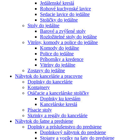
Jedálenské kreslá
Rohové kuchynské lavice
Sedacie lavice do jedálne
Stoličky do jedálne
Stoly do jedálne
Barové a zvýšené stoly
Rozložitelné stoly do jedálne
Vitríny, komody a police do jedálne
Komody do jedálne
Police do jedálne
Príborníky a kredence
Vitríny do jedálne
Zostavy do jedálne
Nábytok do kancelárie a pracovne
Doplnky do kancelárie
Kontajnery
Otáčacie a kancelárske stoličky
Doplnky ku kreslám
Kancelárske kreslá
Písacie stoly
Skrinky a regály do kancelárie
Nábytok do šatne a predsiene
Doplnky a príslušenstvo do predsiene
Doplnkový nábytok do predsiene
Stojany a vozíky na šaty do predsiene