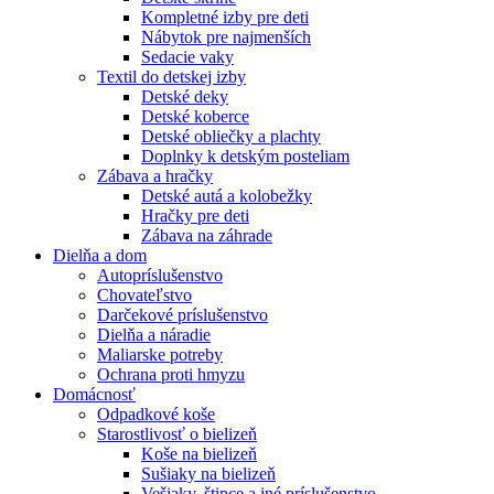
Kompletné izby pre deti
Nábytok pre najmenších
Sedacie vaky
Textil do detskej izby
Detské deky
Detské koberce
Detské obliečky a plachty
Doplnky k detským posteliam
Zábava a hračky
Detské autá a kolobežky
Hračky pre deti
Zábava na záhrade
Dielňa a dom
Autopríslušenstvo
Chovateľstvo
Darčekové príslušenstvo
Dielňa a náradie
Maliarske potreby
Ochrana proti hmyzu
Domácnosť
Odpadkové koše
Starostlivosť o bielizeň
Koše na bielizeň
Sušiaky na bielizeň
Vešiaky, štipce a iné príslušenstvo