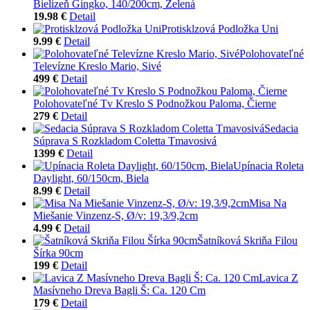
Bielizeň Gingko, 140/200cm, Zelená
19.98 €
Detail
Protisklzová Podložka Uni
9.99 €
Detail
Polohovateľné
Televízne Kreslo Mario, Sivé
499 €
Detail
Polohovateľné Tv Kreslo S Podnožkou Paloma, Čierne
279 €
Detail
Sedacia
Súprava S Rozkladom Coletta Tmavosivá
1399 €
Detail
Upínacia Roleta
Daylight, 60/150cm, Biela
8.99 €
Detail
Misa Na
Miešanie Vinzenz-S, Ø/v: 19,3/9,2cm
4.99 €
Detail
Šatníková Skriňa Filou
Šírka 90cm
199 €
Detail
Lavica Z
Masívneho Dreva Bagli Š: Ca. 120 Cm
179 €
Detail