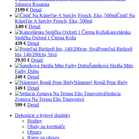
Súprava Rosanna
2199 €
Detail
Čistič Na
Kúpeľne A Sprchy Frosch, Eko, 500ml
3.89 €
Detail
Kancelárska
Stolička Oxford 1 Čierna Koža
439 €
Detail
Posteľná Bielizeň
Iris, 140/200cm, Sivá
29.95 €
Detail
Šatníková Skriňa Mito
Farby Dubu
249 €
Detail
Nástenný Regál Pepe Biely
149 €
Detail
Sedacia
Zostava Na Terasu Elio Tmavosivá
599 €
Detail
Dekorácie a bytové doplnky
Hodiny
Obaly na kvetináče
Obrazy
Rámy na obrazy