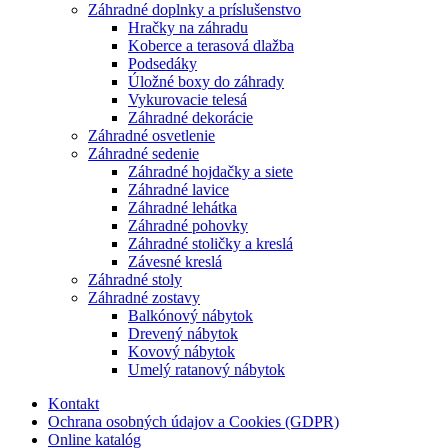
Záhradné doplnky a príslušenstvo
Hračky na záhradu
Koberce a terasová dlažba
Podsedáky
Úložné boxy do záhrady
Vykurovacie telesá
Záhradné dekorácie
Záhradné osvetlenie
Záhradné sedenie
Záhradné hojdačky a siete
Záhradné lavice
Záhradné lehátka
Záhradné pohovky
Záhradné stoličky a kreslá
Závesné kreslá
Záhradné stoly
Záhradné zostavy
Balkónový nábytok
Drevený nábytok
Kovový nábytok
Umelý ratanový nábytok
Kontakt
Ochrana osobných údajov a Cookies (GDPR)
Online katalóg