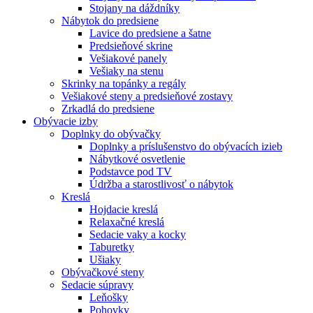
Stojany na dáždníky
Nábytok do predsiene
Lavice do predsiene a šatne
Predsieňové skrine
Vešiakové panely
Vešiaky na stenu
Skrinky na topánky a regály
Vešiakové steny a predsieňové zostavy
Zrkadlá do predsiene
Obývacie izby
Doplnky do obývačky
Doplnky a príslušenstvo do obývacích izieb
Nábytkové osvetlenie
Podstavce pod TV
Údržba a starostlivosť o nábytok
Kreslá
Hojdacie kreslá
Relaxačné kreslá
Sedacie vaky a kocky
Taburetky
Ušiaky
Obývačkové steny
Sedacie súpravy
Leňošky
Pohovky