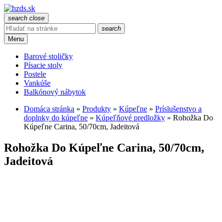
search
close
search
Menu
Barové stoličky
Písacie stoly
Postele
Vankúše
Balkónový nábytok
Domáca stránka
»
Produkty
»
Kúpeľne
»
Príslušenstvo a
doplnky do kúpeľne
»
Kúpeľňové predložky
»
Rohožka Do
Kúpeľne Carina, 50/70cm, Jadeitová
Rohožka Do Kúpeľne Carina, 50/70cm,
Jadeitová