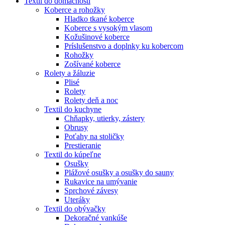
Textil do domácnosti
Koberce a rohožky
Hladko tkané koberce
Koberce s vysokým vlasom
Kožušinové koberce
Príslušenstvo a doplnky ku kobercom
Rohožky
Zošívané koberce
Rolety a žáluzie
Plisé
Rolety
Rolety deň a noc
Textil do kuchyne
Chňapky, utierky, zástery
Obrusy
Poťahy na stoličky
Prestieranie
Textil do kúpeľne
Osušky
Plážové osušky a osušky do sauny
Rukavice na umývanie
Sprchové závesy
Uteráky
Textil do obývačky
Dekoračné vankúše