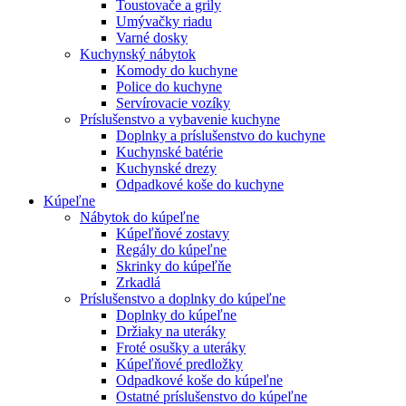
Toustovače a grily
Umývačky riadu
Varné dosky
Kuchynský nábytok
Komody do kuchyne
Police do kuchyne
Servírovacie vozíky
Príslušenstvo a vybavenie kuchyne
Doplnky a príslušenstvo do kuchyne
Kuchynské batérie
Kuchynské drezy
Odpadkové koše do kuchyne
Kúpeľne
Nábytok do kúpeľne
Kúpeľňové zostavy
Regály do kúpeľne
Skrinky do kúpeľňe
Zrkadlá
Príslušenstvo a doplnky do kúpeľne
Doplnky do kúpeľne
Držiaky na uteráky
Froté osušky a uteráky
Kúpeľňové predložky
Odpadkové koše do kúpeľne
Ostatné príslušenstvo do kúpeľne