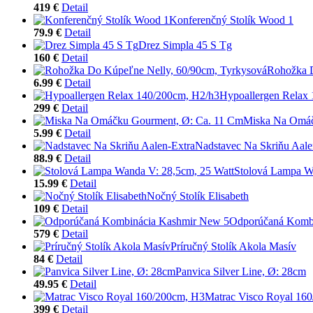
419 €
Detail
Konferenčný Stolík Wood 1
79.9 €
Detail
Drez Simpla 45 S Tg
160 €
Detail
Rohožka D
6.99 €
Detail
Hypoallergen Relax
299 €
Detail
Miska Na Omáč
5.99 €
Detail
Nadstavec Na Skriňu Aale
88.9 €
Detail
Stolová Lampa W
15.99 €
Detail
Nočný Stolík Elisabeth
109 €
Detail
Odporúčaná Komb
579 €
Detail
Príručný Stolík Akola Masív
84 €
Detail
Panvica Silver Line, Ø: 28cm
49.95 €
Detail
Matrac Visco Royal 16
399 €
Detail