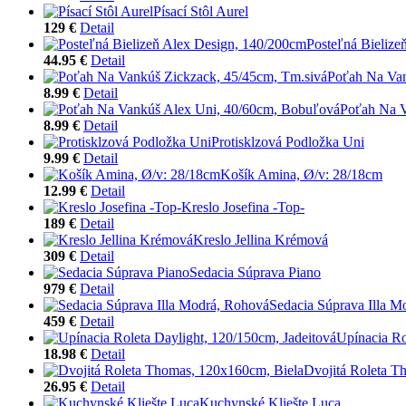
Písací Stôl Aurel
129 €
Detail
Posteľná Bielize
44.95 €
Detail
Poťah Na Van
8.99 €
Detail
Poťah Na V
8.99 €
Detail
Protisklzová Podložka Uni
9.99 €
Detail
Košík Amina, Ø/v: 28/18cm
12.99 €
Detail
Kreslo Josefina -Top-
189 €
Detail
Kreslo Jellina Krémová
309 €
Detail
Sedacia Súprava Piano
979 €
Detail
Sedacia Súprava Illa M
459 €
Detail
Upínacia Ro
18.98 €
Detail
Dvojitá Roleta T
26.95 €
Detail
Kuchynské Kliešte Luca