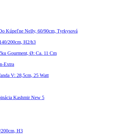
o Kúpeľne Nelly, 60/90cm, Tyrkysová
 140/200cm, H2/h3
ku Gourment, Ø: Ca. 11 Cm
n-Extra
anda V: 28,5cm, 25 Watt
inácia Kashmir New 5
0/200cm, H3