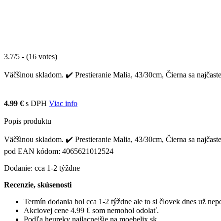
3.7/5 - (16 votes)
Väčšinou skladom. ✔️ Prestieranie Malia, 43/30cm, Čierna sa najčaste
4.99 €
s DPH
Viac info
Popis produktu
Väčšinou skladom. ✔️ Prestieranie Malia, 43/30cm, Čierna sa najčastej
pod EAN kódom: 4065621012524
Dodanie: cca 1-2 týždne
Recenzie, skúsenosti
Termín dodania bol cca 1-2 týždne ale to si človek dnes už ne
Akciovej cene 4.99 € som nemohol odolať.
Podľa heureky najlacnejšie na moebelix.sk