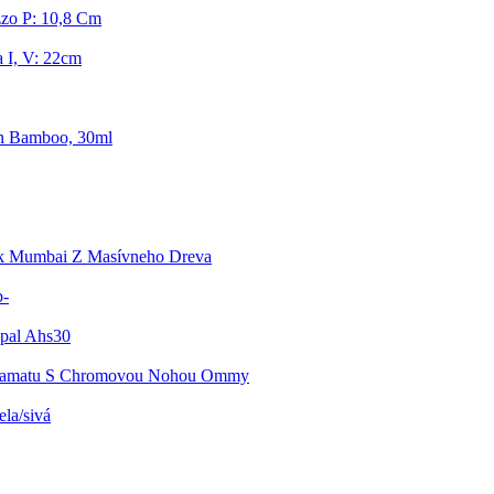
zo P: 10,8 Cm
 I, V: 22cm
n Bamboo, 30ml
lík Mumbai Z Masívneho Dreva
b-
epal Ahs30
Zamatu S Chromovou Nohou Ommy
la/sivá