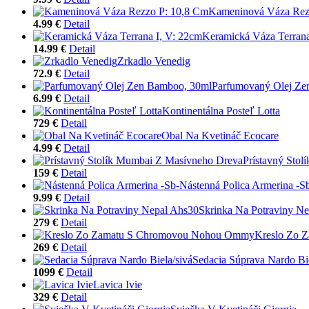
Kameninová Váza Rez
4.99 €
Detail
Keramická Váza Terrana
14.99 €
Detail
Zrkadlo Venedig
72.9 €
Detail
Parfumovaný Olej Ze
6.99 €
Detail
Kontinentálna Posteľ Lotta
729 €
Detail
Obal Na Kvetináč Ecocare
4.99 €
Detail
Prístavný Sto
159 €
Detail
Nástenná Polica Armerina -S
9.99 €
Detail
Skrinka Na Potraviny N
279 €
Detail
Kreslo Zo 
269 €
Detail
Sedacia Súprava Nardo Bie
1099 €
Detail
Lavica Ivie
329 €
Detail