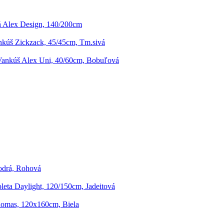
ň Alex Design, 140/200cm
kúš Zickzack, 45/45cm, Tm.sivá
ankúš Alex Uni, 40/60cm, Bobuľová
odrá, Rohová
leta Daylight, 120/150cm, Jadeitová
homas, 120x160cm, Biela