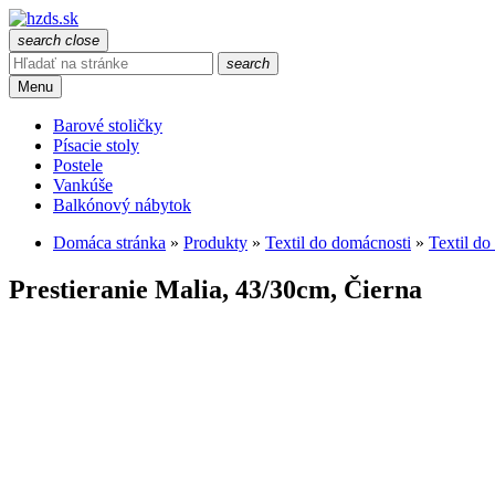
search
close
search
Menu
Barové stoličky
Písacie stoly
Postele
Vankúše
Balkónový nábytok
Domáca stránka
»
Produkty
»
Textil do domácnosti
»
Textil d
Prestieranie Malia, 43/30cm, Čierna