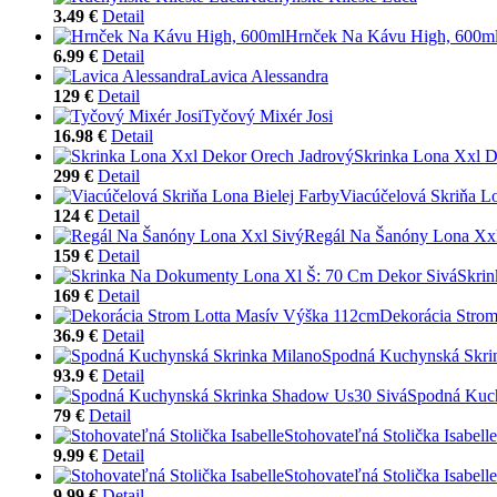
3.49 €
Detail
Hrnček Na Kávu High, 600m
6.99 €
Detail
Lavica Alessandra
129 €
Detail
Tyčový Mixér Josi
16.98 €
Detail
Skrinka Lona Xxl D
299 €
Detail
Viacúčelová Skriňa Lo
124 €
Detail
Regál Na Šanóny Lona Xxl
159 €
Detail
Skri
169 €
Detail
Dekorácia Stro
36.9 €
Detail
Spodná Kuchynská Skri
93.9 €
Detail
Spodná Kuc
79 €
Detail
Stohovateľná Stolička Isabelle
9.99 €
Detail
Stohovateľná Stolička Isabelle
9.99 €
Detail