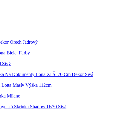
l
ekor Orech Jadrový
na Bielej Farby
 Sivý
nka Na Dokumenty Lona Xl Š: 70 Cm Dekor Sivá
m Lotta Masív Výška 112cm
nka Milano
hynská Skrinka Shadow Us30 Sivá