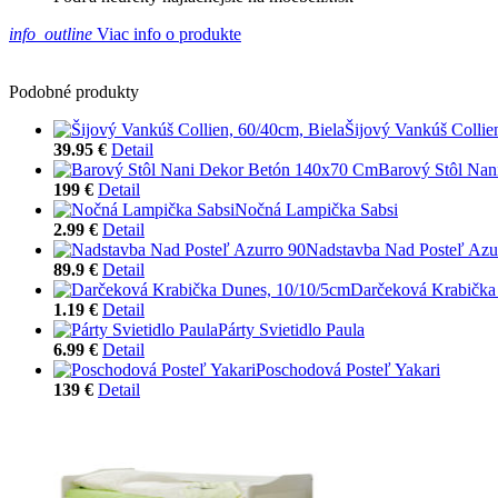
info_outline
Viac info o produkte
Podobné produkty
Šijový Vankúš Collie
39.95 €
Detail
Barový Stôl Na
199 €
Detail
Nočná Lampička Sabsi
2.99 €
Detail
Nadstavba Nad Posteľ Azu
89.9 €
Detail
Darčeková Krabička
1.19 €
Detail
Párty Svietidlo Paula
6.99 €
Detail
Poschodová Posteľ Yakari
139 €
Detail