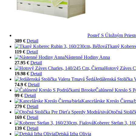
Posteľ S Úložným Priest
389 €
Detail
Tkaný Koberec
119 €
Detail
Nástenné Hodiny Anna
27.95 €
Detail
Hotový Záves Ch
19.98 €
Detail
Jedálenská Stolička
74.9 €
Detail
Čalúnené Kreslo S 
99 €
Detail
Kancelárske Kreslo Čierna/b
279 €
Detail
Otočná Stolič
169 €
Detail
Koberec Stefan 3, 16
139 €
Detail
Detská Izba Olivia