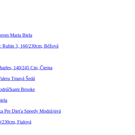
orom Maria Biela
 Rubin 3, 160/230cm, Béžová
arles, 140/245 Cm, Čierna
 Valera Tmavá Šedá
Podrúčkami Brooke
iela
ka Pre Dieťa Speedy Modrá/sivá
0/230cm, Fialová