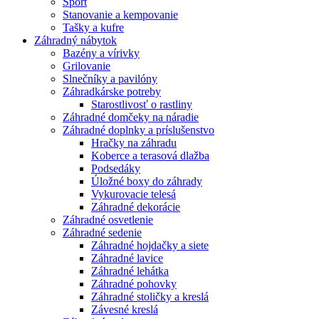
Šport
Stanovanie a kempovanie
Tašky a kufre
Záhradný nábytok
Bazény a vírivky
Grilovanie
Slnečníky a pavilóny
Záhradkárske potreby
Starostlivosť o rastliny
Záhradné domčeky na náradie
Záhradné doplnky a príslušenstvo
Hračky na záhradu
Koberce a terasová dlažba
Podsedáky
Úložné boxy do záhrady
Vykurovacie telesá
Záhradné dekorácie
Záhradné osvetlenie
Záhradné sedenie
Záhradné hojdačky a siete
Záhradné lavice
Záhradné lehátka
Záhradné pohovky
Záhradné stoličky a kreslá
Závesné kreslá