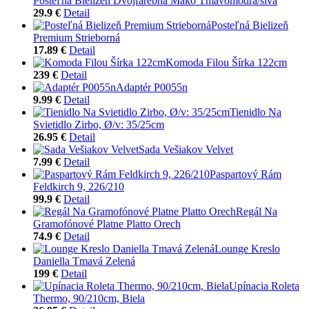
Posteľná Bielizeň Dvojfarebná Mako Tmavomodrá/sivá
29.9 €
Detail
Posteľná Bielizeň
Premium Strieborná
17.89 €
Detail
Komoda Filou Šírka 122cm
239 €
Detail
Adaptér P0055n
9.99 €
Detail
Tienidlo Na
Svietidlo Zirbo, Ø/v: 35/25cm
26.95 €
Detail
Sada Vešiakov Velvet
7.99 €
Detail
Paspartový Rám
Feldkirch 9, 226/210
99.9 €
Detail
Regál Na
Gramofónové Platne Platto Orech
74.9 €
Detail
Lounge Kreslo
Daniella Tmavá Zelená
199 €
Detail
Upínacia Roleta
Thermo, 90/210cm, Biela