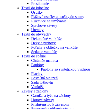
Prestieranie
Textil do kúpeľne
Osušky
Plážové osušky a osušky do sauny
Rukavice na umývanie
Sprchové závesy
Uteráky
Textil do obývačky
Dekoračné vankúše
Deky a prehozy
Poťahy a obliečky na vankúše
Sedacie vankúše
Textil do spálne
Chrániče matraca
Paplóny
Paplóny so syntetickou výplňou
Plachty
Posteľná bielizeň
Sada lôžkovín
Vankúše
Závesy a záclony
Garniže a tyče na záclony
Hotové závesy
Príslušenstvo k závesom
Strapcové a nitkové záclony