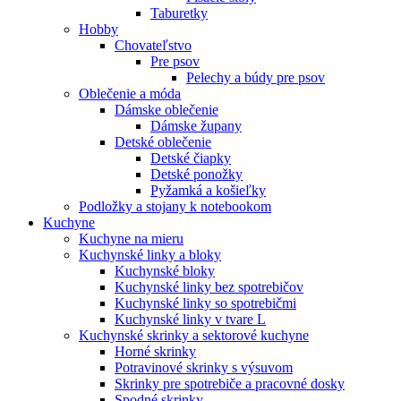
Taburetky
Hobby
Chovateľstvo
Pre psov
Pelechy a búdy pre psov
Oblečenie a móda
Dámske oblečenie
Dámske župany
Detské oblečenie
Detské čiapky
Detské ponožky
Pyžamká a košieľky
Podložky a stojany k notebookom
Kuchyne
Kuchyne na mieru
Kuchynské linky a bloky
Kuchynské bloky
Kuchynské linky bez spotrebičov
Kuchynské linky so spotrebičmi
Kuchynské linky v tvare L
Kuchynské skrinky a sektorové kuchyne
Horné skrinky
Potravinové skrinky s výsuvom
Skrinky pre spotrebiče a pracovné dosky
Spodné skrinky