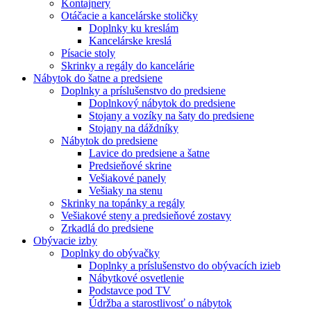
Kontajnery
Otáčacie a kancelárske stoličky
Doplnky ku kreslám
Kancelárske kreslá
Písacie stoly
Skrinky a regály do kancelárie
Nábytok do šatne a predsiene
Doplnky a príslušenstvo do predsiene
Doplnkový nábytok do predsiene
Stojany a vozíky na šaty do predsiene
Stojany na dáždníky
Nábytok do predsiene
Lavice do predsiene a šatne
Predsieňové skrine
Vešiakové panely
Vešiaky na stenu
Skrinky na topánky a regály
Vešiakové steny a predsieňové zostavy
Zrkadlá do predsiene
Obývacie izby
Doplnky do obývačky
Doplnky a príslušenstvo do obývacích izieb
Nábytkové osvetlenie
Podstavce pod TV
Údržba a starostlivosť o nábytok