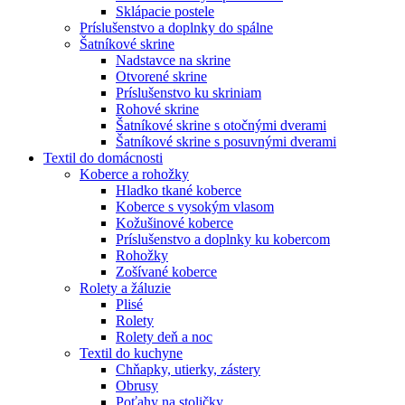
Sklápacie postele
Príslušenstvo a doplnky do spálne
Šatníkové skrine
Nadstavce na skrine
Otvorené skrine
Príslušenstvo ku skriniam
Rohové skrine
Šatníkové skrine s otočnými dverami
Šatníkové skrine s posuvnými dverami
Textil do domácnosti
Koberce a rohožky
Hladko tkané koberce
Koberce s vysokým vlasom
Kožušinové koberce
Príslušenstvo a doplnky ku kobercom
Rohožky
Zošívané koberce
Rolety a žáluzie
Plisé
Rolety
Rolety deň a noc
Textil do kuchyne
Chňapky, utierky, zástery
Obrusy
Poťahy na stoličky