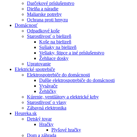
Darčekové príslušenstvo
Dielňa a náradie
Maliarske potreby
Ochrana proti hmyzu
Domácnosť
Odpadkové koše
Starostlivosť o bielizeň
Koše na bielizeň
Sušiaky na bielizeň
Vešiaky, štipce a iné príslušenstvo
Žehliace dosky
Upratovanie
Elektrické spotrebiče
Elektrospotrebiče do domácnosti
Dalšie elektrospotrebiče do domácnosti
Vysávače
Žehličky
Kúrenie, ventilátory a elektrické krby
Starostlivosť o vlasy
Zábavná elektronika
Heureka.sk
Detský tovar
Hračky
Plyšové hračky
Dom a záhrada