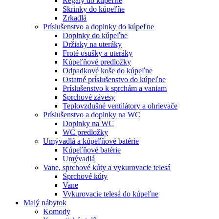
Regály do kúpeľne
Skrinky do kúpeľňe
Zrkadlá
Príslušenstvo a doplnky do kúpeľne
Doplnky do kúpeľne
Držiaky na uteráky
Froté osušky a uteráky
Kúpeľňové predložky
Odpadkové koše do kúpeľne
Ostatné príslušenstvo do kúpeľne
Príslušenstvo k sprchám a vaniam
Sprchové závesy
Teplovzdušné ventilátory a ohrievače
Príslušenstvo a doplnky na WC
Doplnky na WC
WC predložky
Umývadlá a kúpeľňové batérie
Kúpeľňové batérie
Umývadlá
Vane, sprchové kúty a vykurovacie telesá
Sprchové kúty
Vane
Vykurovacie telesá do kúpeľne
Malý nábytok
Komody