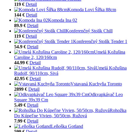
119 €
Detail
Komoda Lovi Šířka 88cm
144 €
Detail
Komoda Ina 02
89.9 €
Detail
Konferenčný Stolík Chill
119 €
Detail
Konferenčný Stolík Tender 1
54.9 €
Detail
Umelá Kožušina
Caroline 2, 120/160cm
44.99 €
Detail
Umelá Kožušina
Rudolf, 90/110cm, Sivá
42.95 €
Detail
Vstavaná Kuchyňa Toronto
2899 €
Detail
Odkvapkávač Leo
Square 39x39 Cm
5.49 €
Detail
Rohožka
Do Kúpeľne Vivien, 50/50cm, Ružová
7.99 €
Detail
Leňoška Gotland
599 €
Detail