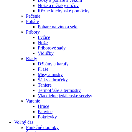
Dózy a poháre s vekom
Nože a držiaky nožov
Rôzne kuchynské pomôcky
Pečenie
Poháre
Poháre na víno a sekt
Príbory
Lyžice
Nože
Príborové sady
Vidličky
Riady
Džbány a karafy
Fľaše
Misy a misky
Šálky a hrnčeky
Taniere
Termofľaše a termosky
Viacdielne jedálenské servisy
Varenie
Hrnce
Panvice
Pokrievky
Voľný čas
Funkčné doplnky