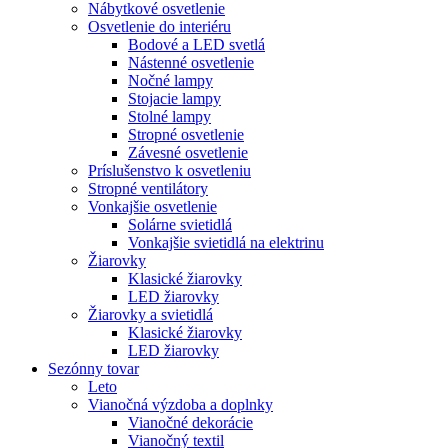
Nábytkové osvetlenie
Osvetlenie do interiéru
Bodové a LED svetlá
Nástenné osvetlenie
Nočné lampy
Stojacie lampy
Stolné lampy
Stropné osvetlenie
Závesné osvetlenie
Príslušenstvo k osvetleniu
Stropné ventilátory
Vonkajšie osvetlenie
Solárne svietidlá
Vonkajšie svietidlá na elektrinu
Žiarovky
Klasické žiarovky
LED žiarovky
Žiarovky a svietidlá
Klasické žiarovky
LED žiarovky
Sezónny tovar
Leto
Vianočná výzdoba a doplnky
Vianočné dekorácie
Vianočný textil