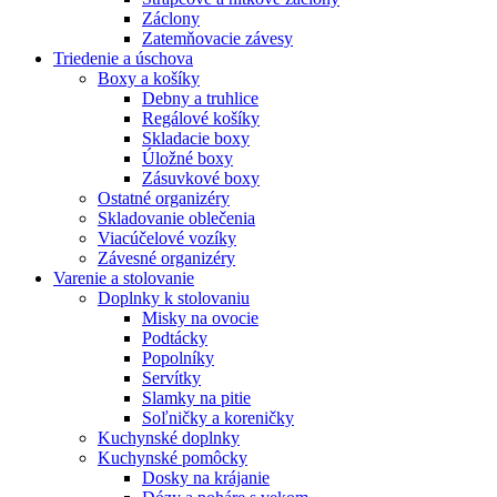
Záclony
Zatemňovacie závesy
Triedenie a úschova
Boxy a košíky
Debny a truhlice
Regálové košíky
Skladacie boxy
Úložné boxy
Zásuvkové boxy
Ostatné organizéry
Skladovanie oblečenia
Viacúčelové vozíky
Závesné organizéry
Varenie a stolovanie
Doplnky k stolovaniu
Misky na ovocie
Podtácky
Popolníky
Servítky
Slamky na pitie
Soľničky a koreničky
Kuchynské doplnky
Kuchynské pomôcky
Dosky na krájanie