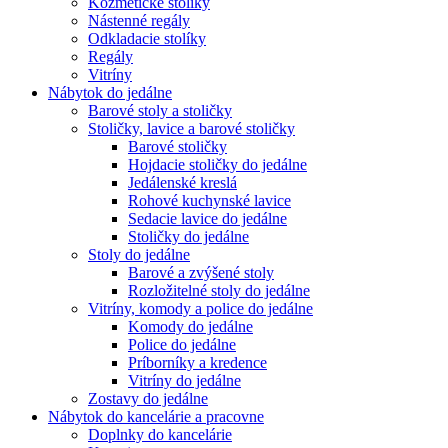
Kozmetické stolíky
Nástenné regály
Odkladacie stolíky
Regály
Vitríny
Nábytok do jedálne
Barové stoly a stoličky
Stoličky, lavice a barové stoličky
Barové stoličky
Hojdacie stoličky do jedálne
Jedálenské kreslá
Rohové kuchynské lavice
Sedacie lavice do jedálne
Stoličky do jedálne
Stoly do jedálne
Barové a zvýšené stoly
Rozložitelné stoly do jedálne
Vitríny, komody a police do jedálne
Komody do jedálne
Police do jedálne
Príborníky a kredence
Vitríny do jedálne
Zostavy do jedálne
Nábytok do kancelárie a pracovne
Doplnky do kancelárie