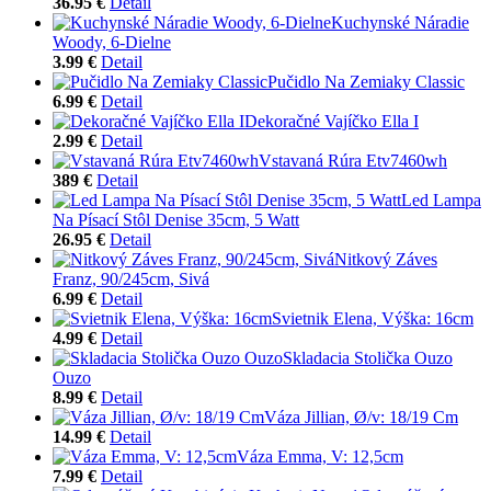
36.95 €
Detail
Kuchynské Náradie
Woody, 6-Dielne
3.99 €
Detail
Pučidlo Na Zemiaky Classic
6.99 €
Detail
Dekoračné Vajíčko Ella I
2.99 €
Detail
Vstavaná Rúra Etv7460wh
389 €
Detail
Led Lampa
Na Písací Stôl Denise 35cm, 5 Watt
26.95 €
Detail
Nitkový Záves
Franz, 90/245cm, Sivá
6.99 €
Detail
Svietnik Elena, Výška: 16cm
4.99 €
Detail
Skladacia Stolička Ouzo
Ouzo
8.99 €
Detail
Váza Jillian, Ø/v: 18/19 Cm
14.99 €
Detail
Váza Emma, V: 12,5cm
7.99 €
Detail