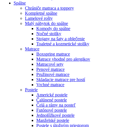
Spálne
Chrániče matraca a toppery
Kompletné spálne
Lamelové rošty
Malý nábytok do spálne
Komody do spálne
Nočné stolíky
Stojany na šaty a oblečenie
Toaletné a kozmetické stolíky
Matrace
Boxspring matrace
Matrace vhodné pro alergikov
Matracové sety
Penové matrace
Pružinové matrace
Skladacie matrace pre hostí
Vrchné matrace
Postele
Americké postele
Čalúnené postele
Čelá a rámy na posteľ
Futónové postele
Jednolôžkové postele
Manželské postele
Postele s úložným priestorom