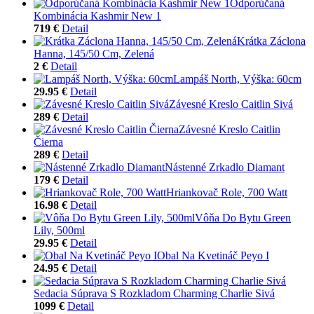
Odporúčaná
Kombinácia Kashmir New 1
719 €
Detail
Krátka Záclona
Hanna, 145/50 Cm, Zelená
2 €
Detail
Lampáš North, Výška: 60cm
29.95 €
Detail
Závesné Kreslo Caitlin Sivá
289 €
Detail
Závesné Kreslo Caitlin
Čierna
289 €
Detail
Nástenné Zrkadlo Diamant
179 €
Detail
Hriankovač Role, 700 Watt
16.98 €
Detail
Vôňa Do Bytu Green
Lily, 500ml
29.95 €
Detail
Obal Na Kvetináč Peyo I
24.95 €
Detail
Sedacia Súprava S Rozkladom Charming Charlie Sivá
1099 €
Detail