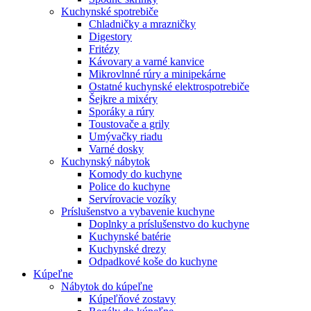
Kuchynské spotrebiče
Chladničky a mrazničky
Digestory
Fritézy
Kávovary a varné kanvice
Mikrovlnné rúry a minipekárne
Ostatné kuchynské elektrospotrebiče
Šejkre a mixéry
Sporáky a rúry
Toustovače a grily
Umývačky riadu
Varné dosky
Kuchynský nábytok
Komody do kuchyne
Police do kuchyne
Servírovacie vozíky
Príslušenstvo a vybavenie kuchyne
Doplnky a príslušenstvo do kuchyne
Kuchynské batérie
Kuchynské drezy
Odpadkové koše do kuchyne
Kúpeľne
Nábytok do kúpeľne
Kúpeľňové zostavy