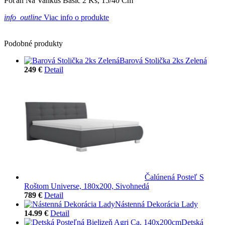
Poťah Na Vankúš Basic 2 Ks, 15/40 Cm
info_outline
Viac info o produkte
Podobné produkty
Barová Stolička 2ks Zelená
249 €
Detail
Čalúnená Posteľ S
Roštom Universe, 180x200, Sivohnedá
789 €
Detail
Nástenná Dekorácia Lady
14.99 €
Detail
Detská