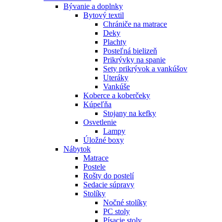
Bývanie a doplnky
Bytový textil
Chrániče na matrace
Deky
Plachty
Posteľná bielizeň
Prikrývky na spanie
Sety prikrývok a vankúšov
Uteráky
Vankúše
Koberce a koberčeky
Kúpeľňa
Stojany na kefky
Osvetlenie
Lampy
Úložné boxy
Nábytok
Matrace
Postele
Rošty do postelí
Sedacie súpravy
Stolíky
Nočné stolíky
PC stoly
Písacie stoly