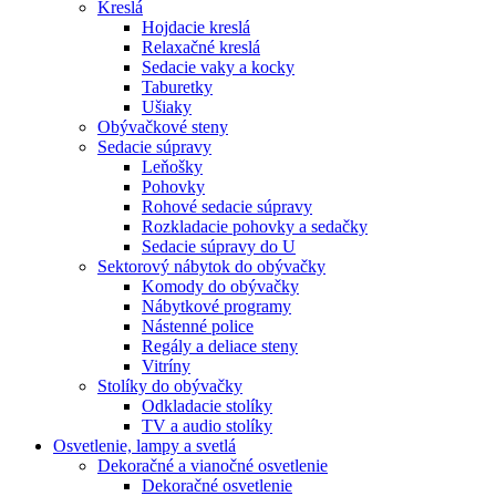
Kreslá
Hojdacie kreslá
Relaxačné kreslá
Sedacie vaky a kocky
Taburetky
Ušiaky
Obývačkové steny
Sedacie súpravy
Leňošky
Pohovky
Rohové sedacie súpravy
Rozkladacie pohovky a sedačky
Sedacie súpravy do U
Sektorový nábytok do obývačky
Komody do obývačky
Nábytkové programy
Nástenné police
Regály a deliace steny
Vitríny
Stolíky do obývačky
Odkladacie stolíky
TV a audio stolíky
Osvetlenie, lampy a svetlá
Dekoračné a vianočné osvetlenie
Dekoračné osvetlenie