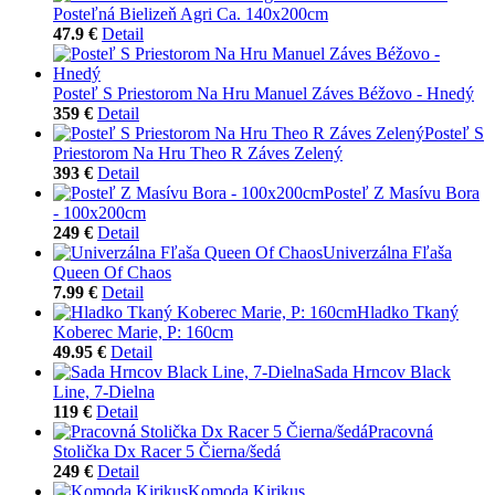
Posteľná Bielizeň Agri Ca. 140x200cm
47.9 €
Detail
Posteľ S Priestorom Na Hru Manuel Záves Béžovo - Hnedý
359 €
Detail
Posteľ S
Priestorom Na Hru Theo R Záves Zelený
393 €
Detail
Posteľ Z Masívu Bora
- 100x200cm
249 €
Detail
Univerzálna Fľaša
Queen Of Chaos
7.99 €
Detail
Hladko Tkaný
Koberec Marie, P: 160cm
49.95 €
Detail
Sada Hrncov Black
Line, 7-Dielna
119 €
Detail
Pracovná
Stolička Dx Racer 5 Čierna/šedá
249 €
Detail
Komoda Kirikus