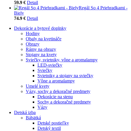
59.9 €
Detail
Regál So 4 Priehradkami -
Biely
74.9 €
Detail
Dekorácie a bytové doplnky
Hodiny
Obaly na kvetináče
Obrazy
Rámy na obrazy
Stojany na kvety
Sviečky, svietniky, vône a aromalampy
LED-sviečky
Sviečky
Svietniky a stojany na sviečky
Vône a aromalampy
Umelé kvety
Vázy, sochy a dekoračné predmety
Dekorácie na stenu
Sochy a dekoračné predmety
Vázy
Detská izba
Bábätká
Detské postieľky
Detský textil