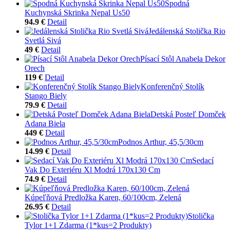
Spodná
Kuchynská Skrinka Nepal Us50
94.9 €
Detail
Jedálenská Stolička Rio
Svetlá Sivá
49 €
Detail
Písací Stôl Anabela Dekor
Orech
119 €
Detail
Konferenčný Stolík
Stango Biely
79.9 €
Detail
Detská Posteľ Domček
Adana Biela
449 €
Detail
Podnos Arthur, 45,5/30cm
14.99 €
Detail
Sedací
Vak Do Exteriéru Xl Modrá 170x130 Cm
74.9 €
Detail
Kúpeľňová Predložka Karen, 60/100cm, Zelená
26.95 €
Detail
Stolička
Tylor 1+1 Zdarma (1*kus=2 Produkty)