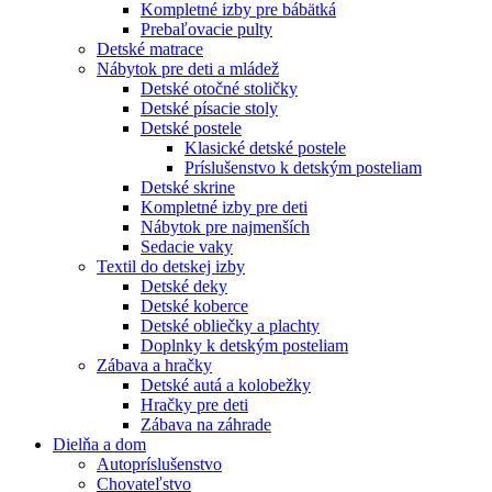
Kompletné izby pre bábätká
Prebaľovacie pulty
Detské matrace
Nábytok pre deti a mládež
Detské otočné stoličky
Detské písacie stoly
Detské postele
Klasické detské postele
Príslušenstvo k detským posteliam
Detské skrine
Kompletné izby pre deti
Nábytok pre najmenších
Sedacie vaky
Textil do detskej izby
Detské deky
Detské koberce
Detské obliečky a plachty
Doplnky k detským posteliam
Zábava a hračky
Detské autá a kolobežky
Hračky pre deti
Zábava na záhrade
Dielňa a dom
Autopríslušenstvo
Chovateľstvo