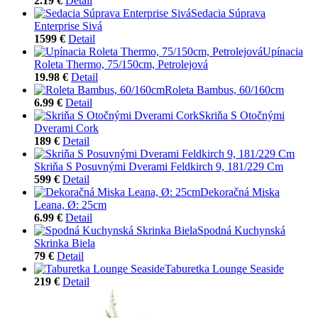
2.19 €
Detail
Sedacia Súprava
Enterprise Sivá
1599 €
Detail
Upínacia
Roleta Thermo, 75/150cm, Petrolejová
19.98 €
Detail
Roleta Bambus, 60/160cm
6.99 €
Detail
Skriňa S Otočnými
Dverami Cork
189 €
Detail
Skriňa S Posuvnými Dverami Feldkirch 9, 181/229 Cm
599 €
Detail
Dekoračná Miska
Leana, Ø: 25cm
6.99 €
Detail
Spodná Kuchynská
Skrinka Biela
79 €
Detail
Taburetka Lounge Seaside
219 €
Detail