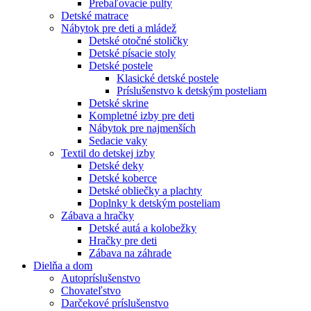
Prebaľovacie pulty
Detské matrace
Nábytok pre deti a mládež
Detské otočné stoličky
Detské písacie stoly
Detské postele
Klasické detské postele
Príslušenstvo k detským posteliam
Detské skrine
Kompletné izby pre deti
Nábytok pre najmenších
Sedacie vaky
Textil do detskej izby
Detské deky
Detské koberce
Detské obliečky a plachty
Doplnky k detským posteliam
Zábava a hračky
Detské autá a kolobežky
Hračky pre deti
Zábava na záhrade
Dielňa a dom
Autopríslušenstvo
Chovateľstvo
Darčekové príslušenstvo