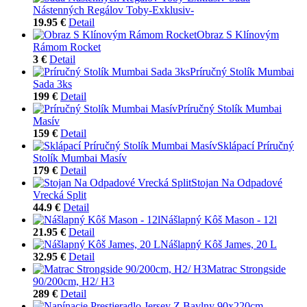
Nástenných Regálov Toby-Exklusiv-
19.95 €
Detail
Obraz S Klínovým
Rámom Rocket
3 €
Detail
Príručný Stolík Mumbai
Sada 3ks
199 €
Detail
Príručný Stolík Mumbai
Masív
159 €
Detail
Sklápací Príručný
Stolík Mumbai Masív
179 €
Detail
Stojan Na Odpadové
Vrecká Split
44.9 €
Detail
Nášlapný Kôš Mason - 12l
21.95 €
Detail
Nášlapný Kôš James, 20 L
32.95 €
Detail
Matrac Strongside
90/200cm, H2/ H3
289 €
Detail