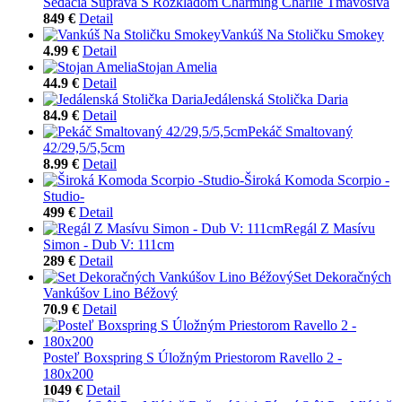
Sedacia Súprava S Rozkladom Charming Charlie Tmavosivá
849 €
Detail
Vankúš Na Stoličku Smokey
4.99 €
Detail
Stojan Amelia
44.9 €
Detail
Jedálenská Stolička Daria
84.9 €
Detail
Pekáč Smaltovaný
42/29,5/5,5cm
8.99 €
Detail
Široká Komoda Scorpio -
Studio-
499 €
Detail
Regál Z Masívu
Simon - Dub V: 111cm
289 €
Detail
Set Dekoračných
Vankúšov Lino Béžový
70.9 €
Detail
Posteľ Boxspring S Úložným Priestorom Ravello 2 -
180x200
1049 €
Detail