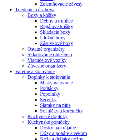
Zatemňovacie závesy
Triedenie a úschova
Boxy a košíky
Debny a truhlice
Regálové košíky
Skladacie boxy
Úložné boxy
Zásuvkové boxy
Ostatné organizéry
Skladovanie oblečenia
Viacúčelové vozíky
Závesné organizéry
Varenie a stolovanie
Doplnky k stolovaniu
Misky na ovocie
Podtácky
Popolníky
Servítky
Slamky na pitie
Soľničky a koreničky
Kuchynské doplnky
Kuchynské pomôcky
Dosky na krájanie
Dózy a poháre s vekom
Nože a držiaky nožov