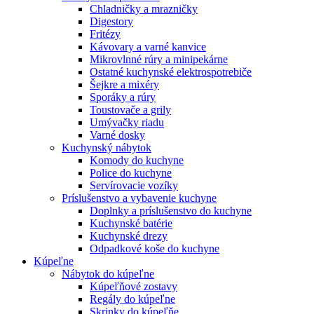
Chladničky a mrazničky
Digestory
Fritézy
Kávovary a varné kanvice
Mikrovlnné rúry a minipekárne
Ostatné kuchynské elektrospotrebiče
Šejkre a mixéry
Sporáky a rúry
Toustovače a grily
Umývačky riadu
Varné dosky
Kuchynský nábytok
Komody do kuchyne
Police do kuchyne
Servírovacie vozíky
Príslušenstvo a vybavenie kuchyne
Doplnky a príslušenstvo do kuchyne
Kuchynské batérie
Kuchynské drezy
Odpadkové koše do kuchyne
Kúpeľne
Nábytok do kúpeľne
Kúpeľňové zostavy
Regály do kúpeľne
Skrinky do kúpeľňe