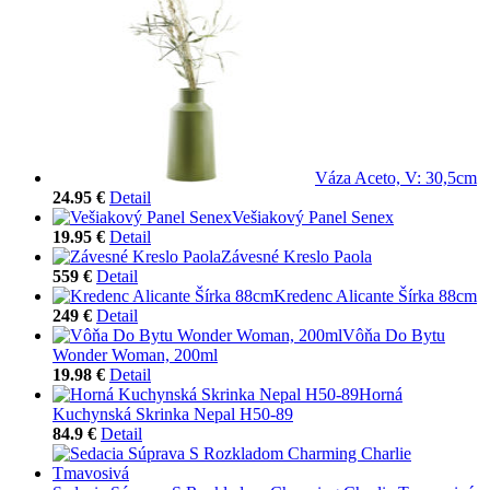
Váza Aceto, V: 30,5cm
24.95 €
Detail
Vešiakový Panel Senex
19.95 €
Detail
Závesné Kreslo Paola
559 €
Detail
Kredenc Alicante Šírka 88cm
249 €
Detail
Vôňa Do Bytu
Wonder Woman, 200ml
19.98 €
Detail
Horná
Kuchynská Skrinka Nepal H50-89
84.9 €
Detail