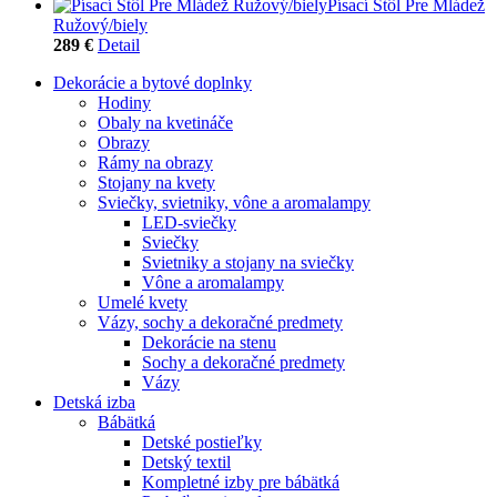
Písací Stôl Pre Mládež
Ružový/biely
289 €
Detail
Dekorácie a bytové doplnky
Hodiny
Obaly na kvetináče
Obrazy
Rámy na obrazy
Stojany na kvety
Sviečky, svietniky, vône a aromalampy
LED-sviečky
Sviečky
Svietniky a stojany na sviečky
Vône a aromalampy
Umelé kvety
Vázy, sochy a dekoračné predmety
Dekorácie na stenu
Sochy a dekoračné predmety
Vázy
Detská izba
Bábätká
Detské postieľky
Detský textil
Kompletné izby pre bábätká