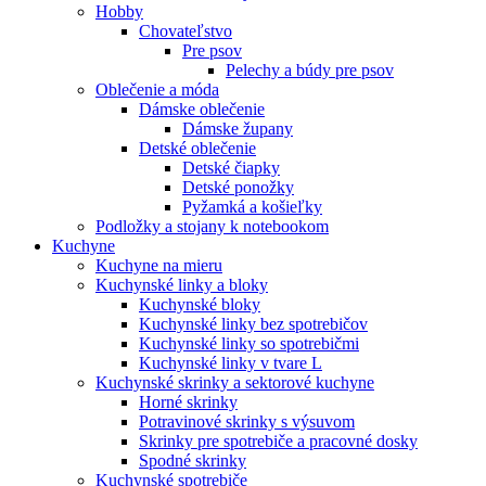
Hobby
Chovateľstvo
Pre psov
Pelechy a búdy pre psov
Oblečenie a móda
Dámske oblečenie
Dámske župany
Detské oblečenie
Detské čiapky
Detské ponožky
Pyžamká a košieľky
Podložky a stojany k notebookom
Kuchyne
Kuchyne na mieru
Kuchynské linky a bloky
Kuchynské bloky
Kuchynské linky bez spotrebičov
Kuchynské linky so spotrebičmi
Kuchynské linky v tvare L
Kuchynské skrinky a sektorové kuchyne
Horné skrinky
Potravinové skrinky s výsuvom
Skrinky pre spotrebiče a pracovné dosky
Spodné skrinky
Kuchynské spotrebiče