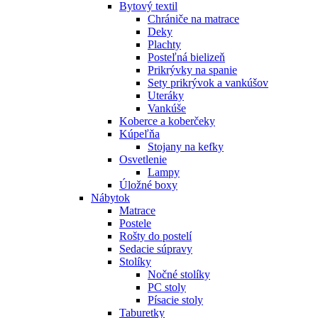
Bytový textil
Chrániče na matrace
Deky
Plachty
Posteľná bielizeň
Prikrývky na spanie
Sety prikrývok a vankúšov
Uteráky
Vankúše
Koberce a koberčeky
Kúpeľňa
Stojany na kefky
Osvetlenie
Lampy
Úložné boxy
Nábytok
Matrace
Postele
Rošty do postelí
Sedacie súpravy
Stolíky
Nočné stolíky
PC stoly
Písacie stoly
Taburetky