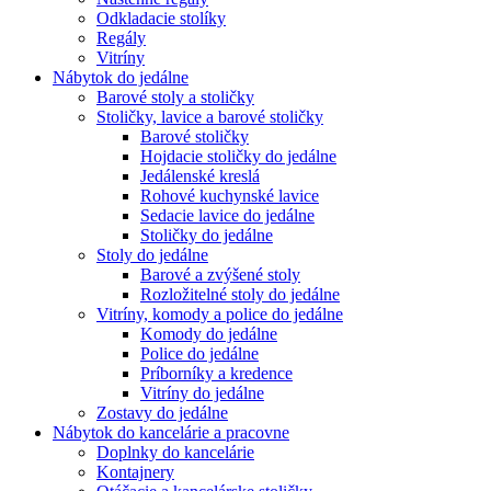
Odkladacie stolíky
Regály
Vitríny
Nábytok do jedálne
Barové stoly a stoličky
Stoličky, lavice a barové stoličky
Barové stoličky
Hojdacie stoličky do jedálne
Jedálenské kreslá
Rohové kuchynské lavice
Sedacie lavice do jedálne
Stoličky do jedálne
Stoly do jedálne
Barové a zvýšené stoly
Rozložitelné stoly do jedálne
Vitríny, komody a police do jedálne
Komody do jedálne
Police do jedálne
Príborníky a kredence
Vitríny do jedálne
Zostavy do jedálne
Nábytok do kancelárie a pracovne
Doplnky do kancelárie
Kontajnery