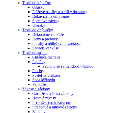
Textil do kúpeľne
Osušky
Plážové osušky a osušky do sauny
Rukavice na umývanie
Sprchové závesy
Uteráky
Textil do obývačky
Dekoračné vankúše
Deky a prehozy
Poťahy a obliečky na vankúše
Sedacie vankúše
Textil do spálne
Chrániče matraca
Paplóny
Paplóny so syntetickou výplňou
Plachty
Posteľná bielizeň
Sada lôžkovín
Vankúše
Závesy a záclony
Garniže a tyče na záclony
Hotové závesy
Príslušenstvo k závesom
Strapcové a nitkové záclony
Záclony