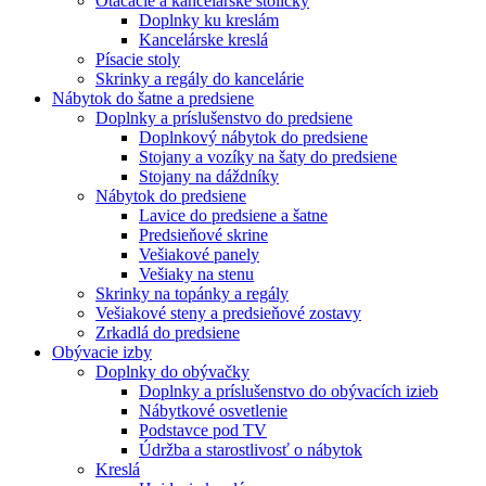
Otáčacie a kancelárske stoličky
Doplnky ku kreslám
Kancelárske kreslá
Písacie stoly
Skrinky a regály do kancelárie
Nábytok do šatne a predsiene
Doplnky a príslušenstvo do predsiene
Doplnkový nábytok do predsiene
Stojany a vozíky na šaty do predsiene
Stojany na dáždníky
Nábytok do predsiene
Lavice do predsiene a šatne
Predsieňové skrine
Vešiakové panely
Vešiaky na stenu
Skrinky na topánky a regály
Vešiakové steny a predsieňové zostavy
Zrkadlá do predsiene
Obývacie izby
Doplnky do obývačky
Doplnky a príslušenstvo do obývacích izieb
Nábytkové osvetlenie
Podstavce pod TV
Údržba a starostlivosť o nábytok
Kreslá