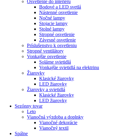
Osvetlenie do interiéru
Bodové a LED svetlá
Nástenné osvetlenie
Nočné lampy
Stojacie lampy
Stolné lampy
Stropné osvetlenie
Závesné osvetlenie
Príslušenstvo k osvetleniu
Stropné ventilátory
Vonkajšie osvetlenie
Solárne svietidlá
Vonkajšie svietidlá na elektrinu
Žiarovky
Klasické žiarovky
LED žiarovky
Žiarovky a svietidlá
Klasické žiarovky
LED žiarovky
Sezónny tovar
Leto
Vianočná výzdoba a doplnky
Vianočné dekorácie
Vianočný textil
Spálne