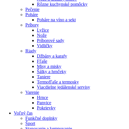
Rôzne kuchynské pomôcky
Pečenie
Poháre
Poháre na víno a sekt
Príbory
Lyžice
Nože
Príborové sady
Vidličky
Riady
Džbány a karafy
Fľaše
Misy a misky
Šálky a hrnčeky
Taniere
Termofľaše a termosky
Viacdielne jedálenské servisy
Varenie
Hrnce
Panvice
Pokrievky
Voľný čas
Funkčné doplnky
Šport
Stanovanie a kempovanie