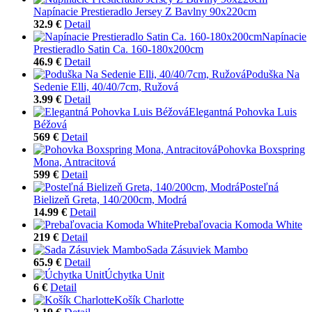
Napínacie Prestieradlo Jersey Z Bavlny 90x220cm
32.9 €
Detail
Napínacie
Prestieradlo Satin Ca. 160-180x200cm
46.9 €
Detail
Poduška Na
Sedenie Elli, 40/40/7cm, Ružová
3.99 €
Detail
Elegantná Pohovka Luis
Béžová
569 €
Detail
Pohovka Boxspring
Mona, Antracitová
599 €
Detail
Posteľná
Bielizeň Greta, 140/200cm, Modrá
14.99 €
Detail
Prebaľovacia Komoda White
219 €
Detail
Sada Zásuviek Mambo
65.9 €
Detail
Úchytka Unit
6 €
Detail
Košík Charlotte