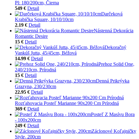
Pl: 180/200cm, Čierna
549 €
Detail
Darčeková
Krabička Square, 10/10/10cm
2.19 €
Detail
Nástenná Dekorácia
Romantic Desire
15 €
Detail
Dekoračný
Vankúš Jutta, 45/45cm, Béžová
14.99 €
Detail
Prehoz Solid One,
240/210cm, Prírodná
15 €
Detail
Denná Prikrývka
Grazyna, 230/230cm
22.95 €
Detail
Rozťahovacia Posteľ Marianne 90x200 Cm Prírodná
369 €
Detail
Posteľ Z Masívu Bora
- 100x200cm
249 €
Detail
Záclonové Koľajničky
Style, 200cm