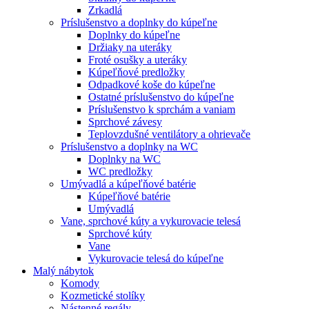
Zrkadlá
Príslušenstvo a doplnky do kúpeľne
Doplnky do kúpeľne
Držiaky na uteráky
Froté osušky a uteráky
Kúpeľňové predložky
Odpadkové koše do kúpeľne
Ostatné príslušenstvo do kúpeľne
Príslušenstvo k sprchám a vaniam
Sprchové závesy
Teplovzdušné ventilátory a ohrievače
Príslušenstvo a doplnky na WC
Doplnky na WC
WC predložky
Umývadlá a kúpeľňové batérie
Kúpeľňové batérie
Umývadlá
Vane, sprchové kúty a vykurovacie telesá
Sprchové kúty
Vane
Vykurovacie telesá do kúpeľne
Malý nábytok
Komody
Kozmetické stolíky
Nástenné regály