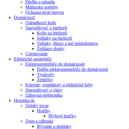
Dielňa a náradie
Maliarske potreby
Ochrana proti hmyzu
Domácnosť
Odpadkové koše
Starostlivosť o bielizeň
Koše na bielizeň
Sušiaky na bielizeň
Vešiaky, štipce a iné príslušenstvo
Žehliace dosky
Upratovanie
Elektrické spotrebiče
Elektrospotrebiče do domácnosti
Dalšie elektrospotrebiče do domácnosti
Vysávače
Žehličky
Kúrenie, ventilátory a elektrické krby
Starostlivosť o vlasy
Zábavná elektronika
Heureka.sk
Detský tovar
Hračky
Plyšové hračky
Dom a záhrada
Bývanie a doplnky