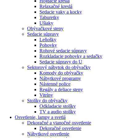
Hojdacie kreslá
Relaxačné kreslá
Sedacie vaky a kocky
Taburetky
Ušiaky
Obývačkové steny
Sedacie súpravy
Leňošky
Pohovky
Rohové sedacie súpravy
Rozkladacie pohovky a sedačky
Sedacie súpravy do U
Sektorový nábytok do obývačky
Komody do obývačky
Nábytkové programy
Nástenné police
Regály a deliace steny
Vitríny
Stolíky do obývačky
Odkladacie stolíky
TV a audio stolíky
Osvetlenie, lampy a svetlá
Dekoračné a vianočné osvetlenie
Dekoračné osvetlenie
Nábytkové osvetlenie