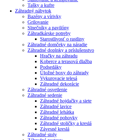
Tašky a kufre
Záhradný nábytok
Bazény a vírivky
Grilovanie
Slnečníky a pavilóny
Záhradkárske potreby
Starostlivosť o rastliny
Záhradné domčeky na náradie
Záhradné doplnky a príslušenstvo
Hračky na záhradu
Koberce a terasová dlažba
Podsedáky
Úložné boxy do záhrady
Vykurovacie telesá
Záhradné dekorácie
Záhradné osvetlenie
Záhradné sedenie
Záhradné hojdačky a siete
Záhradné lavice
Záhradné lehátka
Záhradné pohovky
Záhradné stoličky a kreslá
Závesné kreslá
Záhradné stoly