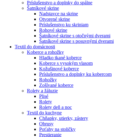
Príslušenstvo a doplnky do spálne
Šatníkové skrine
Nadstavce na skrine
Otvorené skrine
Príslušenstvo ku skriniam
Rohové skrine
Šatníkové skrine s otočnými dverami
Šatníkové skrine s posuvnými dverami
Textil do domácnosti
Koberce a rohožky
Hladko tkané koberce
Koberce s vysokým vlasom
Kožušinové koberce
Príslušenstvo a doplnky ku kobercom
Rohožky
Zošívané koberce
Rolety a žáluzie
Plisé
Rolety
Rolety deň a noc
Textil do kuchyne
Chňapky, utierky, zástery
Obrusy
Poťahy na stoličky
Prestieranie