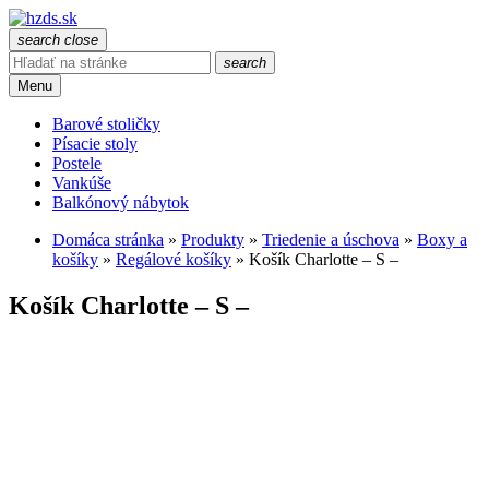
search
close
search
Menu
Barové stoličky
Písacie stoly
Postele
Vankúše
Balkónový nábytok
Domáca stránka
»
Produkty
»
Triedenie a úschova
»
Boxy a
košíky
»
Regálové košíky
»
Košík Charlotte – S –
Košík Charlotte – S –