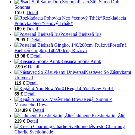
Písací Stôl Samo Dub
Sonoma
159 €
Detail
Rozkladacia
Pohovka Neo *cenový Trhák*
189 €
Detail
Posteľná Bielizeň Iris
29.95 €
Detail
Posteľná
Bielizeň Gingko, 140/200cm, Ružová
19.98 €
Detail
Riasiaca Spona Antik
2.99 €
Detail
Nástavec So Zásuvkami
Universal
119 €
Detail
Regál 4-You New Yur01
69 €
Detail
Regál Simon Z
Masívneho Dreva
314.89 €
Detail
Čalúnené Kreslo Safin, Žlté
219 €
Detail
Kreslo Charming
Charlie Svetlohnedé