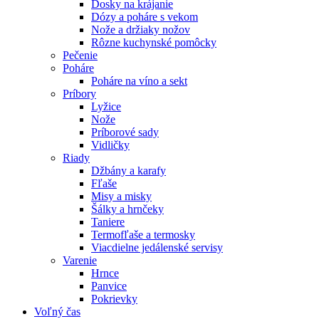
Dosky na krájanie
Dózy a poháre s vekom
Nože a držiaky nožov
Rôzne kuchynské pomôcky
Pečenie
Poháre
Poháre na víno a sekt
Príbory
Lyžice
Nože
Príborové sady
Vidličky
Riady
Džbány a karafy
Fľaše
Misy a misky
Šálky a hrnčeky
Taniere
Termofľaše a termosky
Viacdielne jedálenské servisy
Varenie
Hrnce
Panvice
Pokrievky
Voľný čas