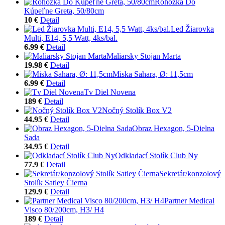
Rohožka Do
Kúpeľne Greta, 50/80cm
10 €
Detail
Led Žiarovka
Multi, E14, 5,5 Watt, 4ks/bal.
6.99 €
Detail
Maliarsky Stojan Marta
19.98 €
Detail
Miska Sahara, Ø: 11,5cm
6.99 €
Detail
Tv Diel Novena
189 €
Detail
Nočný Stolík Box V2
44.95 €
Detail
Obraz Hexagon, 5-Dielna
Sada
34.95 €
Detail
Odkladací Stolík Club Ny
77.9 €
Detail
Sekretár/konzolový
Stolík Satley Čierna
129.9 €
Detail
Partner Medical
Visco 80/200cm, H3/ H4
189 €
Detail