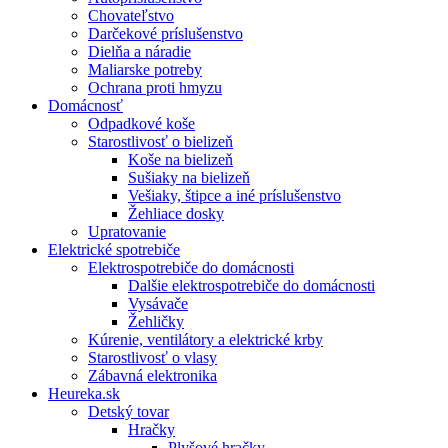
Chovateľstvo
Darčekové príslušenstvo
Dielňa a náradie
Maliarske potreby
Ochrana proti hmyzu
Domácnosť
Odpadkové koše
Starostlivosť o bielizeň
Koše na bielizeň
Sušiaky na bielizeň
Vešiaky, štipce a iné príslušenstvo
Žehliace dosky
Upratovanie
Elektrické spotrebiče
Elektrospotrebiče do domácnosti
Dalšie elektrospotrebiče do domácnosti
Vysávače
Žehličky
Kúrenie, ventilátory a elektrické krby
Starostlivosť o vlasy
Zábavná elektronika
Heureka.sk
Detský tovar
Hračky
Plyšové hračky