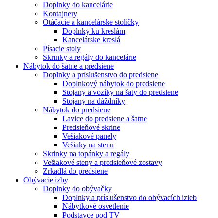
Doplnky do kancelárie
Kontajnery
Otáčacie a kancelárske stoličky
Doplnky ku kreslám
Kancelárske kreslá
Písacie stoly
Skrinky a regály do kancelárie
Nábytok do šatne a predsiene
Doplnky a príslušenstvo do predsiene
Doplnkový nábytok do predsiene
Stojany a vozíky na šaty do predsiene
Stojany na dáždníky
Nábytok do predsiene
Lavice do predsiene a šatne
Predsieňové skrine
Vešiakové panely
Vešiaky na stenu
Skrinky na topánky a regály
Vešiakové steny a predsieňové zostavy
Zrkadlá do predsiene
Obývacie izby
Doplnky do obývačky
Doplnky a príslušenstvo do obývacích izieb
Nábytkové osvetlenie
Podstavce pod TV