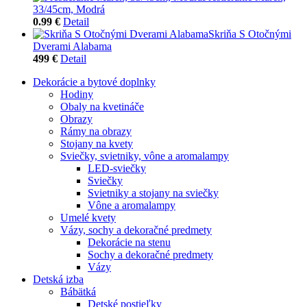
33/45cm, Modrá
0.99 €
Detail
Skriňa S Otočnými
Dverami Alabama
499 €
Detail
Dekorácie a bytové doplnky
Hodiny
Obaly na kvetináče
Obrazy
Rámy na obrazy
Stojany na kvety
Sviečky, svietniky, vône a aromalampy
LED-sviečky
Sviečky
Svietniky a stojany na sviečky
Vône a aromalampy
Umelé kvety
Vázy, sochy a dekoračné predmety
Dekorácie na stenu
Sochy a dekoračné predmety
Vázy
Detská izba
Bábätká
Detské postieľky