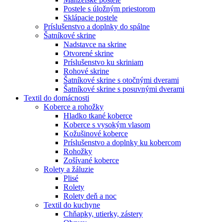
Postele s úložným priestorom
Sklápacie postele
Príslušenstvo a doplnky do spálne
Šatníkové skrine
Nadstavce na skrine
Otvorené skrine
Príslušenstvo ku skriniam
Rohové skrine
Šatníkové skrine s otočnými dverami
Šatníkové skrine s posuvnými dverami
Textil do domácnosti
Koberce a rohožky
Hladko tkané koberce
Koberce s vysokým vlasom
Kožušinové koberce
Príslušenstvo a doplnky ku kobercom
Rohožky
Zošívané koberce
Rolety a žáluzie
Plisé
Rolety
Rolety deň a noc
Textil do kuchyne
Chňapky, utierky, zástery