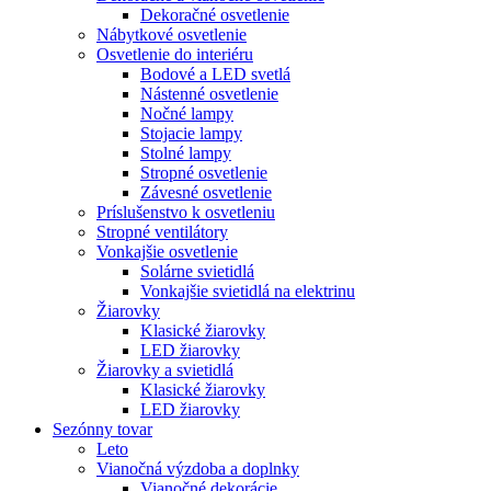
Dekoračné osvetlenie
Nábytkové osvetlenie
Osvetlenie do interiéru
Bodové a LED svetlá
Nástenné osvetlenie
Nočné lampy
Stojacie lampy
Stolné lampy
Stropné osvetlenie
Závesné osvetlenie
Príslušenstvo k osvetleniu
Stropné ventilátory
Vonkajšie osvetlenie
Solárne svietidlá
Vonkajšie svietidlá na elektrinu
Žiarovky
Klasické žiarovky
LED žiarovky
Žiarovky a svietidlá
Klasické žiarovky
LED žiarovky
Sezónny tovar
Leto
Vianočná výzdoba a doplnky
Vianočné dekorácie