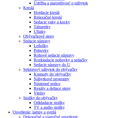
Údržba a starostlivosť o nábytok
Kreslá
Hojdacie kreslá
Relaxačné kreslá
Sedacie vaky a kocky
Taburetky
Ušiaky
Obývačkové steny
Sedacie súpravy
Leňošky
Pohovky
Rohové sedacie súpravy
Rozkladacie pohovky a sedačky
Sedacie súpravy do U
Sektorový nábytok do obývačky
Komody do obývačky
Nábytkové programy
Nástenné police
Regály a deliace steny
Vitríny
Stolíky do obývačky
Odkladacie stolíky
TV a audio stolíky
Osvetlenie, lampy a svetlá
Dekoračné a vianočné osvetlenie