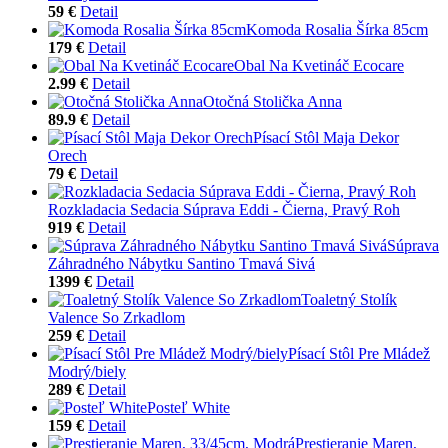
59 €
Detail
Komoda Rosalia Šírka 85cm
179 €
Detail
Obal Na Kvetináč Ecocare
2.99 €
Detail
Otočná Stolička Anna
89.9 €
Detail
Písací Stôl Maja Dekor
Orech
79 €
Detail
Rozkladacia Sedacia Súprava Eddi - Čierna, Pravý Roh
919 €
Detail
Súprava
Záhradného Nábytku Santino Tmavá Sivá
1399 €
Detail
Toaletný Stolík
Valence So Zrkadlom
259 €
Detail
Písací Stôl Pre Mládež
Modrý/biely
289 €
Detail
Posteľ White
159 €
Detail
Prestieranie Maren,