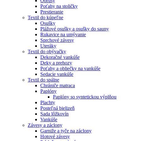
Obrusy
Poťahy na stoličky
Prestieranie
Textil do kúpeľne
Osušky
Plážové osušky a osušky do sauny
Rukavice na umývanie
Sprchové závesy
Uteráky
Textil do obývačky
Dekoračné vankúše
Deky a prehozy
Poťahy a obliečky na vankúše
Sedacie vankúše
Textil do spálne
Chrániče matraca
Paplóny
Paplóny so syntetickou výplňou
Plachty
Posteľná bielizeň
Sada lôžkovín
Vankúše
Závesy a záclony
Garniže a tyče na záclony
Hotové závesy