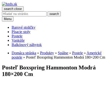
search
close
search
Menu
Barové stoličky
Písacie stoly
Postele
Vankúše
Balkónový nábytok
Domáca stránka
»
Produkty
»
Spálne
»
Postele
»
Americké
postele
»
Posteľ Boxspring Hammonton Modrá 180×200 Cm
Posteľ Boxspring Hammonton Modrá
180×200 Cm