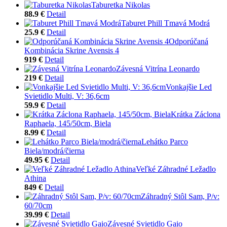
Taburetka Nikolas
88.9 €
Detail
Taburet Phill Tmavá Modrá
25.9 €
Detail
Odporúčaná
Kombinácia Skrine Avensis 4
919 €
Detail
Závesná Vitrína Leonardo
219 €
Detail
Vonkajšie Led
Svietidlo Multi, V: 36,6cm
59.9 €
Detail
Krátka Záclona
Raphaela, 145/50cm, Biela
8.99 €
Detail
Lehátko Parco
Biela/modrá/čierna
49.95 €
Detail
Veľké Záhradné Ležadlo
Athina
849 €
Detail
Záhradný Stôl Sam, P/v:
60/70cm
39.99 €
Detail
Závesné Svietidlo Gaio