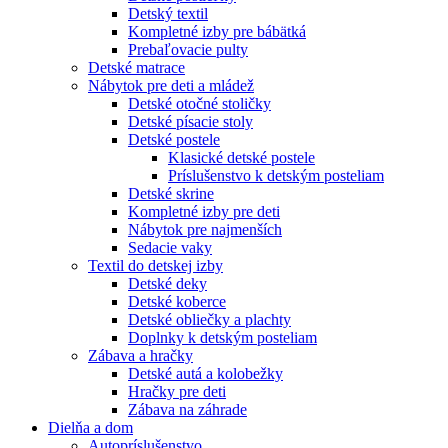
Detský textil
Kompletné izby pre bábätká
Prebaľovacie pulty
Detské matrace
Nábytok pre deti a mládež
Detské otočné stoličky
Detské písacie stoly
Detské postele
Klasické detské postele
Príslušenstvo k detským posteliam
Detské skrine
Kompletné izby pre deti
Nábytok pre najmenších
Sedacie vaky
Textil do detskej izby
Detské deky
Detské koberce
Detské obliečky a plachty
Doplnky k detským posteliam
Zábava a hračky
Detské autá a kolobežky
Hračky pre deti
Zábava na záhrade
Dielňa a dom
Autopríslušenstvo