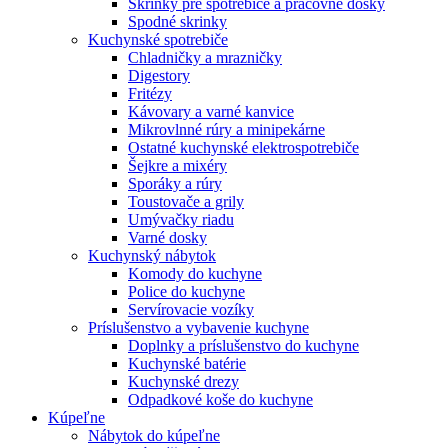
Skrinky pre spotrebiče a pracovné dosky
Spodné skrinky
Kuchynské spotrebiče
Chladničky a mrazničky
Digestory
Fritézy
Kávovary a varné kanvice
Mikrovlnné rúry a minipekárne
Ostatné kuchynské elektrospotrebiče
Šejkre a mixéry
Sporáky a rúry
Toustovače a grily
Umývačky riadu
Varné dosky
Kuchynský nábytok
Komody do kuchyne
Police do kuchyne
Servírovacie vozíky
Príslušenstvo a vybavenie kuchyne
Doplnky a príslušenstvo do kuchyne
Kuchynské batérie
Kuchynské drezy
Odpadkové koše do kuchyne
Kúpeľne
Nábytok do kúpeľne