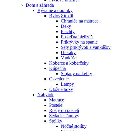
Dom a záhrada
Bývanie a doplnky
Bytový textil
Chrániče na matrace
Deky
Plachty
Posteľná bielizeň
Prikrývky na spanie
Sety prikrývok a vankúšov
Uteráky
Vankúše
Koberce a koberčeky
Kúpeľňa
Stojany na kefky
Osvetlenie
Lampy
Úložné boxy
Nábytok
Matrace
Postele
Rošty do postelí
Sedacie súpravy
Stolíky
Nočné stolíky