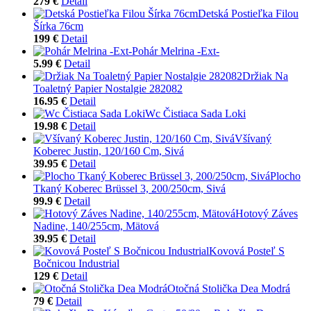
279 €
Detail
Detská Postieľka Filou
Šírka 76cm
199 €
Detail
Pohár Melrina -Ext-
5.99 €
Detail
Držiak Na
Toaletný Papier Nostalgie 282082
16.95 €
Detail
Wc Čistiaca Sada Loki
19.98 €
Detail
Všívaný
Koberec Justin, 120/160 Cm, Sivá
39.95 €
Detail
Plocho
Tkaný Koberec Brüssel 3, 200/250cm, Sivá
99.9 €
Detail
Hotový Záves
Nadine, 140/255cm, Mätová
39.95 €
Detail
Kovová Posteľ S
Bočnicou Industrial
129 €
Detail
Otočná Stolička Dea Modrá
79 €
Detail