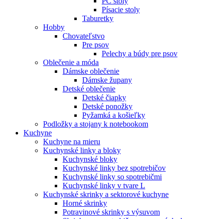
PC stoly
Písacie stoly
Taburetky
Hobby
Chovateľstvo
Pre psov
Pelechy a búdy pre psov
Oblečenie a móda
Dámske oblečenie
Dámske župany
Detské oblečenie
Detské čiapky
Detské ponožky
Pyžamká a košieľky
Podložky a stojany k notebookom
Kuchyne
Kuchyne na mieru
Kuchynské linky a bloky
Kuchynské bloky
Kuchynské linky bez spotrebičov
Kuchynské linky so spotrebičmi
Kuchynské linky v tvare L
Kuchynské skrinky a sektorové kuchyne
Horné skrinky
Potravinové skrinky s výsuvom