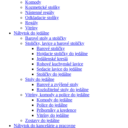
Komody
Kozmetické stolíky
Nástenné regály
Odkladacie stolíky
Regály
Vitríny
Nábytok do jedálne
Barové stoly a stoličky
Stoličky, lavice a barové stoličky
Barové stoličky
Hojdacie stoličky do jedálne
Jedálenské kreslá
Rohové kuchynské lavice
Sedacie lavice do jedálne
Stoličky do jedálne
Stoly do jedálne
Barové a zvýšené stoly
Rozložitelné stoly do jedálne
Vitríny, komody a police do jedálne
Komody do jedálne
Police do jedálne
Príborníky a kredence
Vitríny do jedálne
Zostavy do jedálne
Nábytok do kancelárie a pracovne