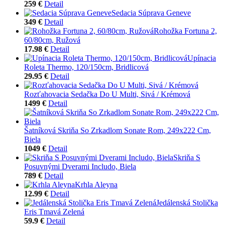
259 €
Detail
Sedacia Súprava Geneve
349 €
Detail
Rohožka Fortuna 2,
60/80cm, Ružová
17.98 €
Detail
Upínacia
Roleta Thermo, 120/150cm, Bridlicová
29.95 €
Detail
Rozťahovacia Sedačka Do U Multi, Sivá / Krémová
1499 €
Detail
Šatníková Skriňa So Zrkadlom Sonate Rom, 249x222 Cm,
Biela
1049 €
Detail
Skriňa S
Posuvnými Dverami Includo, Biela
789 €
Detail
Krhla Aleyna
12.99 €
Detail
Jedálenská Stolička
Eris Tmavá Zelená
59.9 €
Detail