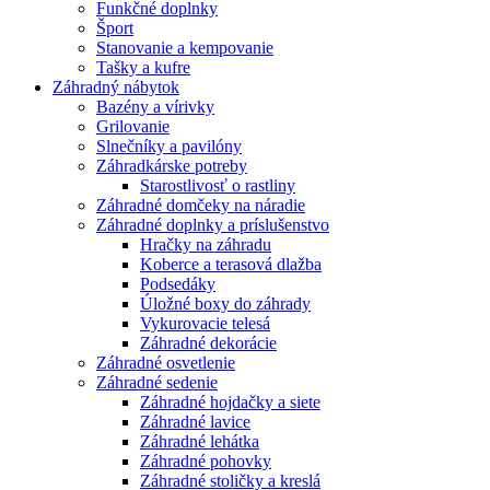
Funkčné doplnky
Šport
Stanovanie a kempovanie
Tašky a kufre
Záhradný nábytok
Bazény a vírivky
Grilovanie
Slnečníky a pavilóny
Záhradkárske potreby
Starostlivosť o rastliny
Záhradné domčeky na náradie
Záhradné doplnky a príslušenstvo
Hračky na záhradu
Koberce a terasová dlažba
Podsedáky
Úložné boxy do záhrady
Vykurovacie telesá
Záhradné dekorácie
Záhradné osvetlenie
Záhradné sedenie
Záhradné hojdačky a siete
Záhradné lavice
Záhradné lehátka
Záhradné pohovky
Záhradné stoličky a kreslá