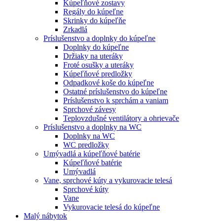
Kúpeľňové zostavy
Regály do kúpeľne
Skrinky do kúpeľňe
Zrkadlá
Príslušenstvo a doplnky do kúpeľne
Doplnky do kúpeľne
Držiaky na uteráky
Froté osušky a uteráky
Kúpeľňové predložky
Odpadkové koše do kúpeľne
Ostatné príslušenstvo do kúpeľne
Príslušenstvo k sprchám a vaniam
Sprchové závesy
Teplovzdušné ventilátory a ohrievače
Príslušenstvo a doplnky na WC
Doplnky na WC
WC predložky
Umývadlá a kúpeľňové batérie
Kúpeľňové batérie
Umývadlá
Vane, sprchové kúty a vykurovacie telesá
Sprchové kúty
Vane
Vykurovacie telesá do kúpeľne
Malý nábytok