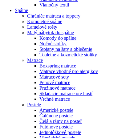
Vianočný textil
Spálne
Chrániče matraca a toppery
Kompletné spálne
Lamelové rošty
Malý nábytok do spálne
Komody do spálne
Nočné stolíky
Stojany na šaty a oblečenie
Toaletné a kozmetické stolíky
Matrace
Boxspring matrace
Matrace vhodné pro alergikov
Matracové sety
Penové matrace
Pružinové matrace
Skladacie matrace pre hostí
Vrchné matrace
Postele
Americké postele
Čalúnené postele
Čelá a rámy na posteľ
Futónové postele
Jednolôžkové postele
Manželské postele