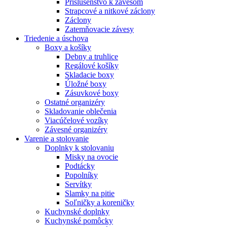
Príslušenstvo k závesom
Strapcové a nitkové záclony
Záclony
Zatemňovacie závesy
Triedenie a úschova
Boxy a košíky
Debny a truhlice
Regálové košíky
Skladacie boxy
Úložné boxy
Zásuvkové boxy
Ostatné organizéry
Skladovanie oblečenia
Viacúčelové vozíky
Závesné organizéry
Varenie a stolovanie
Doplnky k stolovaniu
Misky na ovocie
Podtácky
Popolníky
Servítky
Slamky na pitie
Soľničky a koreničky
Kuchynské doplnky
Kuchynské pomôcky