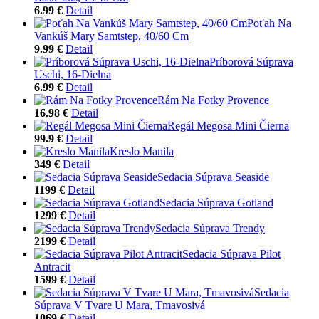
6.99 €
Detail
Poťah Na
Vankúš Mary Samtstep, 40/60 Cm
9.99 €
Detail
Príborová Súprava
Uschi, 16-Dielna
6.99 €
Detail
Rám Na Fotky Provence
16.98 €
Detail
Regál Megosa Mini Čierna
99.9 €
Detail
Kreslo Manila
349 €
Detail
Sedacia Súprava Seaside
1199 €
Detail
Sedacia Súprava Gotland
1299 €
Detail
Sedacia Súprava Trendy
2199 €
Detail
Sedacia Súprava Pilot
Antracit
1599 €
Detail
Sedacia
Súprava V Tvare U Mara, Tmavosivá
1069 €
Detail