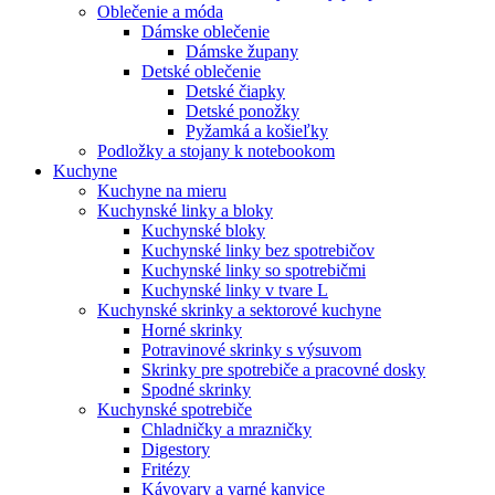
Oblečenie a móda
Dámske oblečenie
Dámske župany
Detské oblečenie
Detské čiapky
Detské ponožky
Pyžamká a košieľky
Podložky a stojany k notebookom
Kuchyne
Kuchyne na mieru
Kuchynské linky a bloky
Kuchynské bloky
Kuchynské linky bez spotrebičov
Kuchynské linky so spotrebičmi
Kuchynské linky v tvare L
Kuchynské skrinky a sektorové kuchyne
Horné skrinky
Potravinové skrinky s výsuvom
Skrinky pre spotrebiče a pracovné dosky
Spodné skrinky
Kuchynské spotrebiče
Chladničky a mrazničky
Digestory
Fritézy
Kávovary a varné kanvice