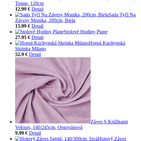
Tonne, 120cm
12.99 €
Detail
Sada Tyčí Na
Závesy Monika, 200cm, Biela
15.99 €
Detail
Stolové Hodiny Plane
27.95 €
Detail
Horná Kuchynská
Skrinka Milano
52.9 €
Detail
Záves S Krúžkami
Velours, 140/245cm, Orgovánová
9.99 €
Detail
Hotový Záves