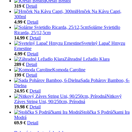
Kreslo Bristol
319 €
Detail
Hrnček Na Kávu Capri,
300ml
4.99 €
Detail
Solárne Svietidlo
Ricarda, 25/12,5cm
14.99 €
Detail
Svetelný Lapač Hmyzu
Ernestine
4.99 €
Detail
Záhradné Ležadlo Klara
289 €
Detail
Komoda Caroline
199 €
Detail
Sada Pohárov Bamboo, 6-
Dielna
24.95 €
Detail
Nitkový
Záves String Uni, 90/250cm, Prírodná
19.98 €
Detail
Stolička S Podrúčkami Ira
Modrá
69.9 €
Detail