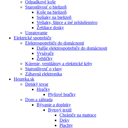
Odpadkové koše
Starostlivosť o bielizeň
Koše na bielizeň
Sušiaky na bielizeň
Vešiaky, štipce a iné príslušenstvo
Žehliace dosky
Upratovanie
Elektrické spotrebiče
Elektrospotrebiče do domácnosti
Dalšie elektrospotrebiče do domácnosti
Vysávače
Žehličky
Kúrenie, ventilátory a elektrické krby
Starostlivosť o vlasy
Zábavná elektronika
Heureka.sk
Detský tovar
Hračky
Plyšové hračky
Dom a záhrada
Bývanie a doplnky
Bytový textil
Chrániče na matrace
Deky
Plachty