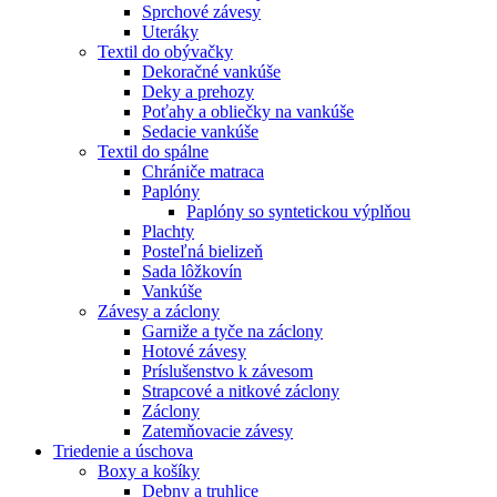
Sprchové závesy
Uteráky
Textil do obývačky
Dekoračné vankúše
Deky a prehozy
Poťahy a obliečky na vankúše
Sedacie vankúše
Textil do spálne
Chrániče matraca
Paplóny
Paplóny so syntetickou výplňou
Plachty
Posteľná bielizeň
Sada lôžkovín
Vankúše
Závesy a záclony
Garniže a tyče na záclony
Hotové závesy
Príslušenstvo k závesom
Strapcové a nitkové záclony
Záclony
Zatemňovacie závesy
Triedenie a úschova
Boxy a košíky
Debny a truhlice