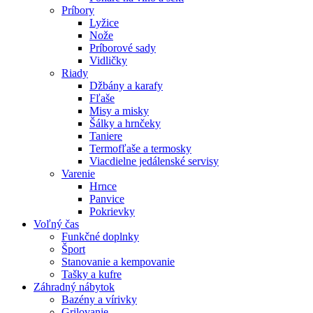
Príbory
Lyžice
Nože
Príborové sady
Vidličky
Riady
Džbány a karafy
Fľaše
Misy a misky
Šálky a hrnčeky
Taniere
Termofľaše a termosky
Viacdielne jedálenské servisy
Varenie
Hrnce
Panvice
Pokrievky
Voľný čas
Funkčné doplnky
Šport
Stanovanie a kempovanie
Tašky a kufre
Záhradný nábytok
Bazény a vírivky
Grilovanie