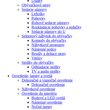
Ušiaky
Obývačkové steny
Sedacie súpravy
Leňošky
Pohovky
Rohové sedacie súpravy
Rozkladacie pohovky a sedačky
Sedacie súpravy do U
Sektorový nábytok do obývačky
Komody do obývačky
Nábytkové programy
Nástenné police
Regály a deliace steny
Vitríny
Stolíky do obývačky
Odkladacie stolíky
TV a audio stolíky
Osvetlenie, lampy a svetlá
Dekoračné a vianočné osvetlenie
Dekoračné osvetlenie
Nábytkové osvetlenie
Osvetlenie do interiéru
Bodové a LED svetlá
Nástenné osvetlenie
Nočné lampy