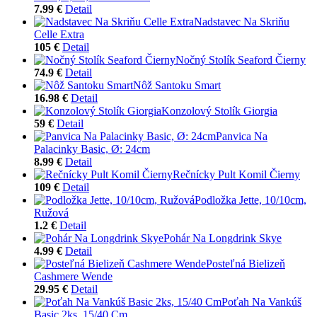
7.99 €
Detail
Nadstavec Na Skriňu
Celle Extra
105 €
Detail
Nočný Stolík Seaford Čierny
74.9 €
Detail
Nôž Santoku Smart
16.98 €
Detail
Konzolový Stolík Giorgia
59 €
Detail
Panvica Na
Palacinky Basic, Ø: 24cm
8.99 €
Detail
Rečnícky Pult Komil Čierny
109 €
Detail
Podložka Jette, 10/10cm,
Ružová
1.2 €
Detail
Pohár Na Longdrink Skye
4.99 €
Detail
Posteľná Bielizeň
Cashmere Wende
29.95 €
Detail
Poťah Na Vankúš
Basic 2ks, 15/40 Cm