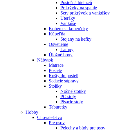
Posteľná bielizeň
Prikrývky na spanie
Sety prikrývok a vankúšov
Uteráky
Vankúše
Koberce a koberčeky
Kúpeľňa
Stojany na kefky
Osvetlenie
Lampy
Úložné boxy
Nábytok
Matrace
Postele
Rošty do postelí
Sedacie súpravy
Stolíky
Nočné stolíky
PC stoly
Písacie stoly
Taburetky
Hobby
Chovateľstvo
Pre psov
Pelechy a búdy pre psov