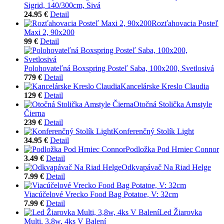
Sigrid, 140/300cm, Sivá
24.95 €
Detail
Rozťahovacia Posteľ
Maxi 2, 90x200
99 €
Detail
Polohovateľná Boxspring Posteľ Saba, 100x200, Svetlosivá
779 €
Detail
Kancelárske Kreslo Claudia
129 €
Detail
Otočná Stolička Amstyle
Čierna
239 €
Detail
Konferenčný Stolík Light
34.95 €
Detail
Podložka Pod Hrniec Connor
3.49 €
Detail
Odkvapávač Na Riad Helge
7.99 €
Detail
Viacúčelové Vrecko Food Bag Potatoe, V: 32cm
7.99 €
Detail
Led Žiarovka
Multi, 3,8w, 4ks V Balení