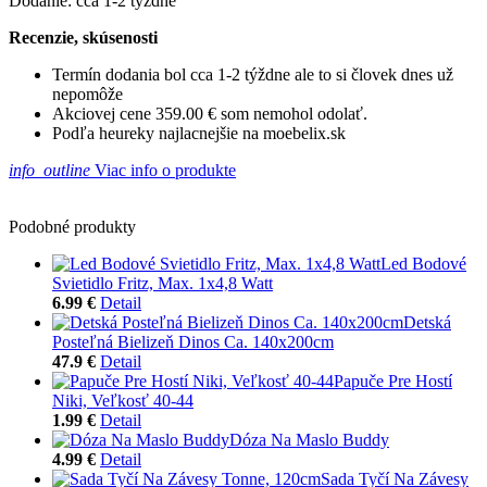
Dodanie: cca 1-2 týždne
Recenzie, skúsenosti
Termín dodania bol cca 1-2 týždne ale to si človek dnes už
nepomôže
Akciovej cene 359.00 € som nemohol odolať.
Podľa heureky najlacnejšie na moebelix.sk
info_outline
Viac info o produkte
Podobné produkty
Led Bodové
Svietidlo Fritz, Max. 1x4,8 Watt
6.99 €
Detail
Detská
Posteľná Bielizeň Dinos Ca. 140x200cm
47.9 €
Detail
Papuče Pre Hostí
Niki, Veľkosť 40-44
1.99 €
Detail
Dóza Na Maslo Buddy
4.99 €
Detail
Sada Tyčí Na Závesy