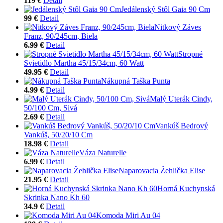
119 €
Detail
Jedálenský Stôl Gaia 90 Cm
99 €
Detail
Nitkový Záves
Franz, 90/245cm, Biela
6.99 €
Detail
Stropné
Svietidlo Martha 45/15/34cm, 60 Watt
49.95 €
Detail
Nákupná Taška Punta
4.99 €
Detail
Malý Uterák Cindy,
50/100 Cm, Sivá
2.69 €
Detail
Vankúš Bedrový
Vankúš, 50/20/10 Cm
18.98 €
Detail
Váza Naturelle
6.99 €
Detail
Naparovacia Žehlička Elise
21.95 €
Detail
Horná Kuchynská
Skrinka Nano Kh 60
34.9 €
Detail
Komoda Miri Au 04