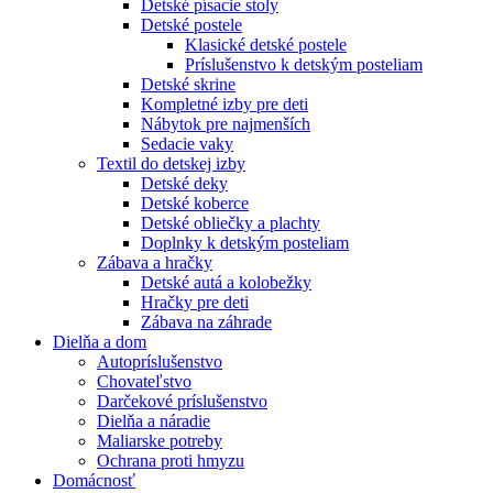
Detské písacie stoly
Detské postele
Klasické detské postele
Príslušenstvo k detským posteliam
Detské skrine
Kompletné izby pre deti
Nábytok pre najmenších
Sedacie vaky
Textil do detskej izby
Detské deky
Detské koberce
Detské obliečky a plachty
Doplnky k detským posteliam
Zábava a hračky
Detské autá a kolobežky
Hračky pre deti
Zábava na záhrade
Dielňa a dom
Autopríslušenstvo
Chovateľstvo
Darčekové príslušenstvo
Dielňa a náradie
Maliarske potreby
Ochrana proti hmyzu
Domácnosť