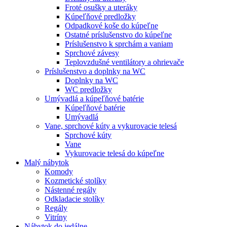
Froté osušky a uteráky
Kúpeľňové predložky
Odpadkové koše do kúpeľne
Ostatné príslušenstvo do kúpeľne
Príslušenstvo k sprchám a vaniam
Sprchové závesy
Teplovzdušné ventilátory a ohrievače
Príslušenstvo a doplnky na WC
Doplnky na WC
WC predložky
Umývadlá a kúpeľňové batérie
Kúpeľňové batérie
Umývadlá
Vane, sprchové kúty a vykurovacie telesá
Sprchové kúty
Vane
Vykurovacie telesá do kúpeľne
Malý nábytok
Komody
Kozmetické stolíky
Nástenné regály
Odkladacie stolíky
Regály
Vitríny
Nábytok do jedálne