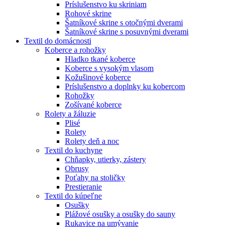
Príslušenstvo ku skriniam
Rohové skrine
Šatníkové skrine s otočnými dverami
Šatníkové skrine s posuvnými dverami
Textil do domácnosti
Koberce a rohožky
Hladko tkané koberce
Koberce s vysokým vlasom
Kožušinové koberce
Príslušenstvo a doplnky ku kobercom
Rohožky
Zošívané koberce
Rolety a žáluzie
Plisé
Rolety
Rolety deň a noc
Textil do kuchyne
Chňapky, utierky, zástery
Obrusy
Poťahy na stoličky
Prestieranie
Textil do kúpeľne
Osušky
Plážové osušky a osušky do sauny
Rukavice na umývanie