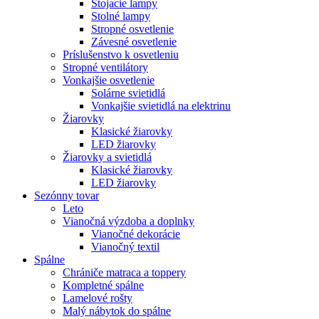
Stojacie lampy
Stolné lampy
Stropné osvetlenie
Závesné osvetlenie
Príslušenstvo k osvetleniu
Stropné ventilátory
Vonkajšie osvetlenie
Solárne svietidlá
Vonkajšie svietidlá na elektrinu
Žiarovky
Klasické žiarovky
LED žiarovky
Žiarovky a svietidlá
Klasické žiarovky
LED žiarovky
Sezónny tovar
Leto
Vianočná výzdoba a doplnky
Vianočné dekorácie
Vianočný textil
Spálne
Chrániče matraca a toppery
Kompletné spálne
Lamelové rošty
Malý nábytok do spálne