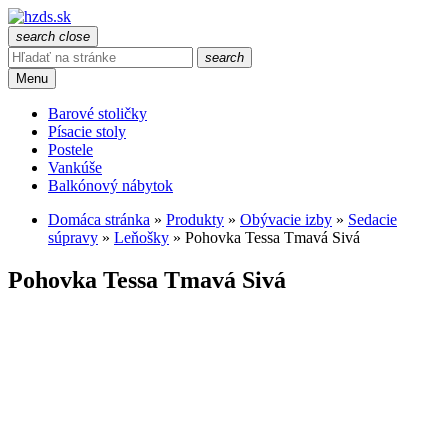
search
close
search
Menu
Barové stoličky
Písacie stoly
Postele
Vankúše
Balkónový nábytok
Domáca stránka
»
Produkty
»
Obývacie izby
»
Sedacie
súpravy
»
Leňošky
»
Pohovka Tessa Tmavá Sivá
Pohovka Tessa Tmavá Sivá