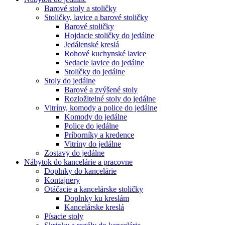
Barové stoly a stoličky
Stoličky, lavice a barové stoličky
Barové stoličky
Hojdacie stoličky do jedálne
Jedálenské kreslá
Rohové kuchynské lavice
Sedacie lavice do jedálne
Stoličky do jedálne
Stoly do jedálne
Barové a zvýšené stoly
Rozložitelné stoly do jedálne
Vitríny, komody a police do jedálne
Komody do jedálne
Police do jedálne
Príborníky a kredence
Vitríny do jedálne
Zostavy do jedálne
Nábytok do kancelárie a pracovne
Doplnky do kancelárie
Kontajnery
Otáčacie a kancelárske stoličky
Doplnky ku kreslám
Kancelárske kreslá
Písacie stoly