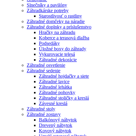
Slnečníky a pavilóny
Záhradkárske potreby
Starostlivosť o rastliny
Záhradné domčeky na náradie
Záhradné doplnky a príslušenstvo
Hračky na záhradu
Koberce a terasová dlažba
Podsedáky
Úložné boxy do záhrady
Vykurovacie telesá
Záhradné dekorácie
Záhradné osvetlenie
Záhradné sedenie
Záhradné hojdačky a siete
Záhradné lavice
Záhradné lehátka
Záhradné pohovky
Záhradné stoličky a kreslá
Závesné kreslá
Záhradné stoly
Záhradné zostavy
Balkónový nábytok
Drevený nábytok
Kovový nábytok