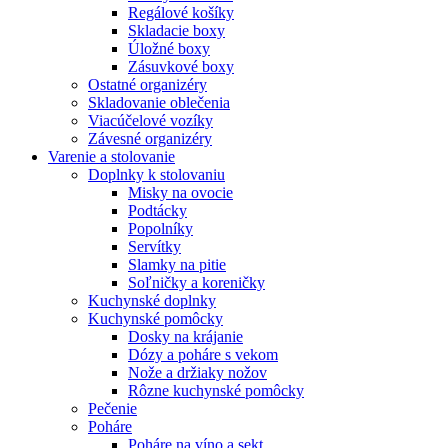
Regálové košíky
Skladacie boxy
Úložné boxy
Zásuvkové boxy
Ostatné organizéry
Skladovanie oblečenia
Viacúčelové vozíky
Závesné organizéry
Varenie a stolovanie
Doplnky k stolovaniu
Misky na ovocie
Podtácky
Popolníky
Servítky
Slamky na pitie
Soľničky a koreničky
Kuchynské doplnky
Kuchynské pomôcky
Dosky na krájanie
Dózy a poháre s vekom
Nože a držiaky nožov
Rôzne kuchynské pomôcky
Pečenie
Poháre
Poháre na víno a sekt