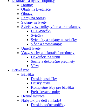
Dekorácie a bytové doplnky
Hodiny
Obaly na kvetináče
Obrazy
Rámy na obrazy
Stojany na kvety
Sviečky, svietniky, vône a aromalampy
LED-sviečky
Sviečky
Svietniky a stojany na sviečky
Vône a aromalampy
Umelé kvety
Vázy, sochy a dekoračné predmety
Dekorácie na stenu
Sochy a dekoračné predmety
Vázy
Detská izba
Bábätká
Detské postieľky
Detský textil
Kompletné izby pre bábätká
Prebaľovacie pulty
Detské matrace
Nábytok pre deti a mládež
Detské otočné stoličky