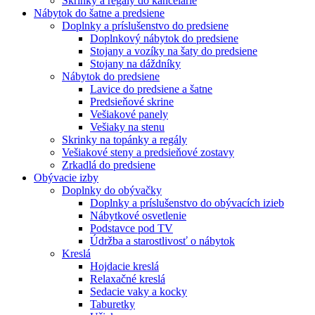
Skrinky a regály do kancelárie
Nábytok do šatne a predsiene
Doplnky a príslušenstvo do predsiene
Doplnkový nábytok do predsiene
Stojany a vozíky na šaty do predsiene
Stojany na dáždníky
Nábytok do predsiene
Lavice do predsiene a šatne
Predsieňové skrine
Vešiakové panely
Vešiaky na stenu
Skrinky na topánky a regály
Vešiakové steny a predsieňové zostavy
Zrkadlá do predsiene
Obývacie izby
Doplnky do obývačky
Doplnky a príslušenstvo do obývacích izieb
Nábytkové osvetlenie
Podstavce pod TV
Údržba a starostlivosť o nábytok
Kreslá
Hojdacie kreslá
Relaxačné kreslá
Sedacie vaky a kocky
Taburetky