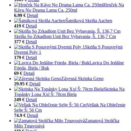
Hrnček Na
Kávu No Drama Lama Ca. 250ml
6.99 €
Detail
Šatníková Skriňa Aachen
419 €
Detail
Skriňa So Zrkadlom Unit Bez Vybavania, Š. 136,7 Cm
377 €
Detail
Skriňa S Posuvnými
Dvermi Poly 1
179 €
Detail
Lavica Do Jedálne
Frieda, Biela / Buk
69 €
Detail
Závesná Skrinka Geno
29.95 €
Detail
Skrinka Na
Topánky Lona Xxl Š: 70cm Biela
249 €
Detail
Vešiak Na Oblečenie
Selje Š: 56 Cm
74.9 €
Detail
Zamatová Stolička
Milo Tmavosivá