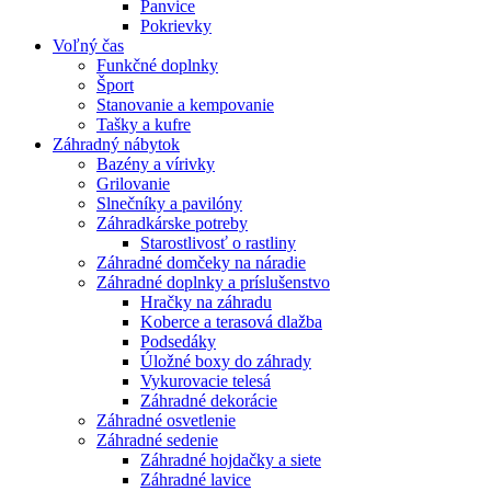
Panvice
Pokrievky
Voľný čas
Funkčné doplnky
Šport
Stanovanie a kempovanie
Tašky a kufre
Záhradný nábytok
Bazény a vírivky
Grilovanie
Slnečníky a pavilóny
Záhradkárske potreby
Starostlivosť o rastliny
Záhradné domčeky na náradie
Záhradné doplnky a príslušenstvo
Hračky na záhradu
Koberce a terasová dlažba
Podsedáky
Úložné boxy do záhrady
Vykurovacie telesá
Záhradné dekorácie
Záhradné osvetlenie
Záhradné sedenie
Záhradné hojdačky a siete
Záhradné lavice