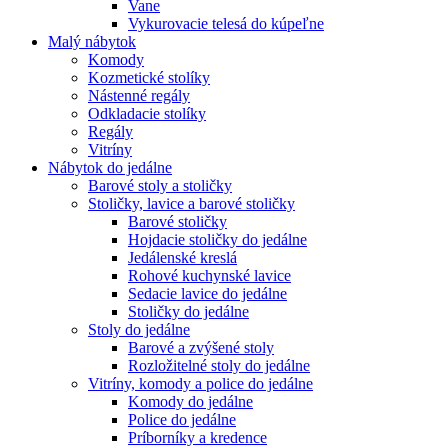
Vane
Vykurovacie telesá do kúpeľne
Malý nábytok
Komody
Kozmetické stolíky
Nástenné regály
Odkladacie stolíky
Regály
Vitríny
Nábytok do jedálne
Barové stoly a stoličky
Stoličky, lavice a barové stoličky
Barové stoličky
Hojdacie stoličky do jedálne
Jedálenské kreslá
Rohové kuchynské lavice
Sedacie lavice do jedálne
Stoličky do jedálne
Stoly do jedálne
Barové a zvýšené stoly
Rozložitelné stoly do jedálne
Vitríny, komody a police do jedálne
Komody do jedálne
Police do jedálne
Príborníky a kredence