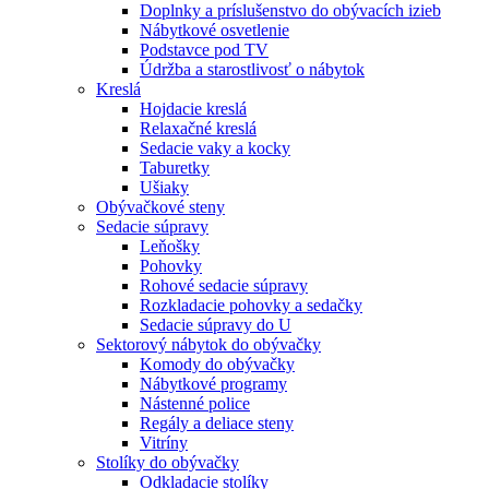
Doplnky a príslušenstvo do obývacích izieb
Nábytkové osvetlenie
Podstavce pod TV
Údržba a starostlivosť o nábytok
Kreslá
Hojdacie kreslá
Relaxačné kreslá
Sedacie vaky a kocky
Taburetky
Ušiaky
Obývačkové steny
Sedacie súpravy
Leňošky
Pohovky
Rohové sedacie súpravy
Rozkladacie pohovky a sedačky
Sedacie súpravy do U
Sektorový nábytok do obývačky
Komody do obývačky
Nábytkové programy
Nástenné police
Regály a deliace steny
Vitríny
Stolíky do obývačky
Odkladacie stolíky