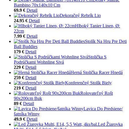
Bambino 70x140x10 Cm
69.9 €
Detail
Dekoračný Rebrík Lio
24.95 €
Detail
Hlboký Tanier Linen, Ø:
22cm
7.99 €
Detail
Stolík Na Hru Pre Deti
Ball Buddies
179 €
Detail
Stolička S
Podrúčkami Wohnling Sivá
229 €
Detail
Herná Stolička Racer Hnedá
259 €
Detail
Konferenčný Stolík Biely
219 €
Detail
Rolovateľný Rošt
90x200cm Buk
89 €
Detail
Lavica Do Predsiene/
šatníka Winny
49.9 €
Detail
Led Žiarovka