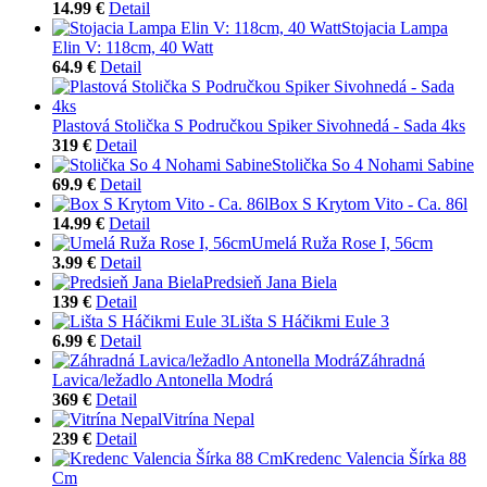
14.99 €
Detail
Stojacia Lampa
Elin V: 118cm, 40 Watt
64.9 €
Detail
Plastová Stolička S Područkou Spiker Sivohnedá - Sada 4ks
319 €
Detail
Stolička So 4 Nohami Sabine
69.9 €
Detail
Box S Krytom Vito - Ca. 86l
14.99 €
Detail
Umelá Ruža Rose I, 56cm
3.99 €
Detail
Predsieň Jana Biela
139 €
Detail
Lišta S Háčikmi Eule 3
6.99 €
Detail
Záhradná
Lavica/ležadlo Antonella Modrá
369 €
Detail
Vitrína Nepal
239 €
Detail
Kredenc Valencia Šírka 88
Cm