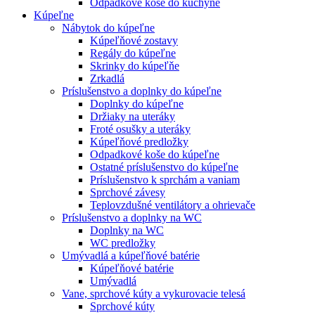
Odpadkové koše do kuchyne
Kúpeľne
Nábytok do kúpeľne
Kúpeľňové zostavy
Regály do kúpeľne
Skrinky do kúpeľňe
Zrkadlá
Príslušenstvo a doplnky do kúpeľne
Doplnky do kúpeľne
Držiaky na uteráky
Froté osušky a uteráky
Kúpeľňové predložky
Odpadkové koše do kúpeľne
Ostatné príslušenstvo do kúpeľne
Príslušenstvo k sprchám a vaniam
Sprchové závesy
Teplovzdušné ventilátory a ohrievače
Príslušenstvo a doplnky na WC
Doplnky na WC
WC predložky
Umývadlá a kúpeľňové batérie
Kúpeľňové batérie
Umývadlá
Vane, sprchové kúty a vykurovacie telesá
Sprchové kúty