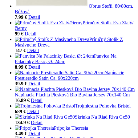
Obrus Steffi, 80/80cm,
Béžová
7.99 €
Detail
Príručný Stolík Eva Zlatý/
čierny
99 €
Detail
Príručný Stolík Z
Masívneho Dreva
147 €
Detail
Panvica Na
Palacinky Basic, Ø: 24cm
8.99 €
Detail
Napínacie
Prestieradlo Satin Ca. 90x220cm
39.9 €
Detail
Napínacia Plachta Piesková Bio Bavlna Jersey 70x140 Cm
16.89 €
Detail
Trojmiestna Pohovka Bristol
689 €
Detail
Skrinka Na Riad Riva Ge50
134.9 €
Detail
Prípojka Theresia
3.49 €
Detail