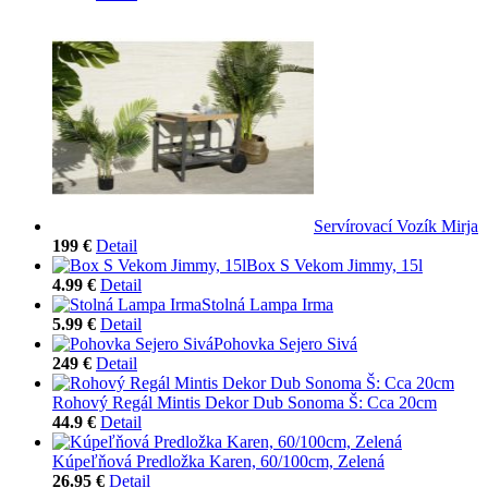
Servírovací Vozík Mirja
199 €
Detail
Box S Vekom Jimmy, 15l
4.99 €
Detail
Stolná Lampa Irma
5.99 €
Detail
Pohovka Sejero Sivá
249 €
Detail
Rohový Regál Mintis Dekor Dub Sonoma Š: Cca 20cm
44.9 €
Detail
Kúpeľňová Predložka Karen, 60/100cm, Zelená
26.95 €
Detail