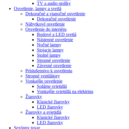
TV a audio stolíky
Osvetlenie, lampy a svetlá
Dekoračné a vianočné osvetlenie
Dekoračné osvetlenie
Nábytkové osvetlenie
Osvetlenie do interiéru
Bodové a LED svetlá
Nástenné osvetlenie
Nočné lampy
Stojacie lampy
Stolné lampy
Stropné osvetlenie
Závesné osvetlenie
Príslušenstvo k osvetleniu
Stropné ventilátory
Vonkajšie osvetlenie
Solárne svietidlá
Vonkajšie svietidlá na elektrinu
Žiarovky
Klasické žiarovky
LED žiarovky
Žiarovky a svietidlá
Klasické žiarovky
LED žiarovky
Sezónny tovar