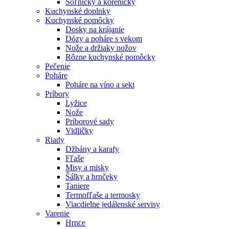
Soľničky a koreničky
Kuchynské doplnky
Kuchynské pomôcky
Dosky na krájanie
Dózy a poháre s vekom
Nože a držiaky nožov
Rôzne kuchynské pomôcky
Pečenie
Poháre
Poháre na víno a sekt
Príbory
Lyžice
Nože
Príborové sady
Vidličky
Riady
Džbány a karafy
Fľaše
Misy a misky
Šálky a hrnčeky
Taniere
Termofľaše a termosky
Viacdielne jedálenské servisy
Varenie
Hrnce