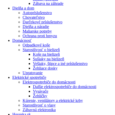
Zábava na záhrade
Dielňa a dom
Autopríslušenstvo
Chovateľstvo
Darčekové príslušenstvo
Dielňa a náradie
Maliarske potreby
Ochrana proti hmyzu
Domácnosť
Odpadkové koše
Starostlivosť o bielizeň
Koše na bielizeň
Sušiaky na bielizeň
Vešiaky, štipce a iné príslušenstvo
Žehliace dosky
Upratovanie
Elektrické spotrebiče
Elektrospotrebiče do domácnosti
Dalšie elektrospotrebiče do domácnosti
Vysávače
Žehličky
Kúrenie, ventilátory a elektrické krby
Starostlivosť o vlasy
Zábavná elektronika
Heureka.sk