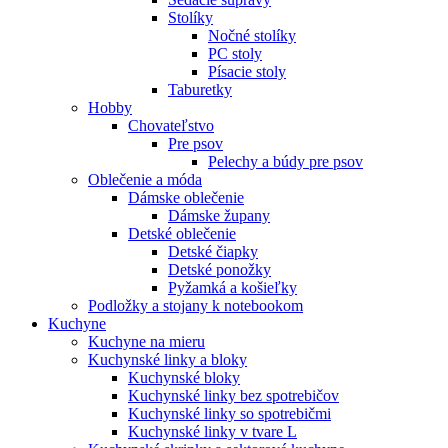
Stolíky
Nočné stolíky
PC stoly
Písacie stoly
Taburetky
Hobby
Chovateľstvo
Pre psov
Pelechy a búdy pre psov
Oblečenie a móda
Dámske oblečenie
Dámske župany
Detské oblečenie
Detské čiapky
Detské ponožky
Pyžamká a košieľky
Podložky a stojany k notebookom
Kuchyne
Kuchyne na mieru
Kuchynské linky a bloky
Kuchynské bloky
Kuchynské linky bez spotrebičov
Kuchynské linky so spotrebičmi
Kuchynské linky v tvare L