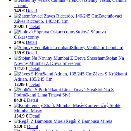
Nástenný Vešiak Camilla
-Trend-
149 €
Detail
Zatemňovací
Záves Riccardo, 140/245 Cm
29.95 €
Detail
Stolová Súprava
Oskar+conny
249 €
Detail
Stĺpový Ventilátor Leonhard
139 €
Detail
Stojan Na
Noviny Mumbai Z Dreva Sheesham
121.9 €
Detail
Záves S Krúžkami
Adrian, 135/245 Cm
12.99 €
Detail
Stolička S
Podrúčkami Lima Tmavá Sivá
84.9 €
Detail
Konferenčný Stolík
Mumbai Masív
134.9 €
Detail
Regál Z Bambusu Mirela
54.9 €
Detail