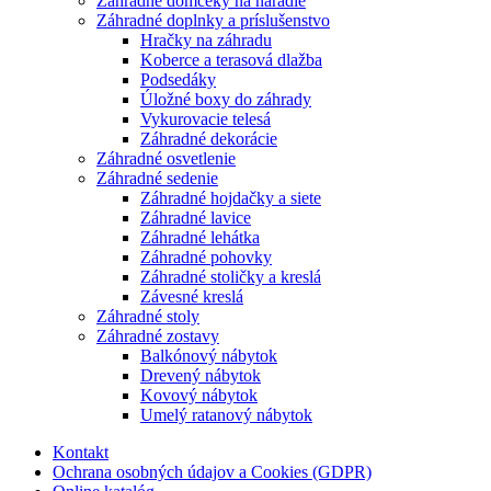
Záhradné domčeky na náradie
Záhradné doplnky a príslušenstvo
Hračky na záhradu
Koberce a terasová dlažba
Podsedáky
Úložné boxy do záhrady
Vykurovacie telesá
Záhradné dekorácie
Záhradné osvetlenie
Záhradné sedenie
Záhradné hojdačky a siete
Záhradné lavice
Záhradné lehátka
Záhradné pohovky
Záhradné stoličky a kreslá
Závesné kreslá
Záhradné stoly
Záhradné zostavy
Balkónový nábytok
Drevený nábytok
Kovový nábytok
Umelý ratanový nábytok
Kontakt
Ochrana osobných údajov a Cookies (GDPR)