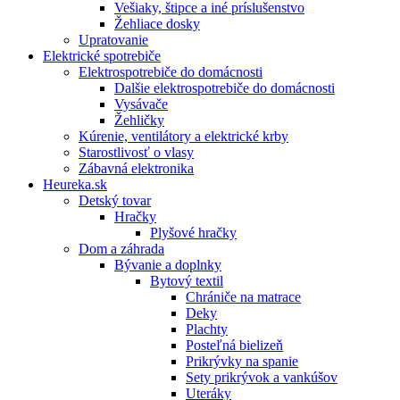
Vešiaky, štipce a iné príslušenstvo
Žehliace dosky
Upratovanie
Elektrické spotrebiče
Elektrospotrebiče do domácnosti
Dalšie elektrospotrebiče do domácnosti
Vysávače
Žehličky
Kúrenie, ventilátory a elektrické krby
Starostlivosť o vlasy
Zábavná elektronika
Heureka.sk
Detský tovar
Hračky
Plyšové hračky
Dom a záhrada
Bývanie a doplnky
Bytový textil
Chrániče na matrace
Deky
Plachty
Posteľná bielizeň
Prikrývky na spanie
Sety prikrývok a vankúšov
Uteráky