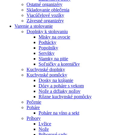
Ostatné organizéry
Skladovanie oblečenia
Viacúčelové vozíky
Závesné organizéry
Varenie a stolovanie
Doplnky k stolovaniu
Misky na ovocie
Podtácky
Popolníky
Servítky
Slamky na pitie
Soľničky a koreničky
Kuchynské doplnky
Kuchynské pomôcky
Dosky na krájanie
Dózy a poháre s vekom
Nože a držiaky nožov
Rôzne kuchynské pomôcky
Pečenie
Poháre
Poháre na víno a sekt
Príbory
Lyžice
Nože
Príborové sady