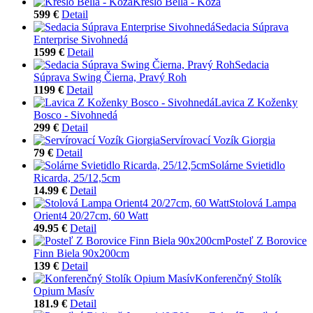
Kreslo Bella - Koža
599 €
Detail
Sedacia Súprava
Enterprise Sivohnedá
1599 €
Detail
Sedacia
Súprava Swing Čierna, Pravý Roh
1199 €
Detail
Lavica Z Koženky
Bosco - Sivohnedá
299 €
Detail
Servírovací Vozík Giorgia
79 €
Detail
Solárne Svietidlo
Ricarda, 25/12,5cm
14.99 €
Detail
Stolová Lampa
Orient4 20/27cm, 60 Watt
49.95 €
Detail
Posteľ Z Borovice
Finn Biela 90x200cm
139 €
Detail
Konferenčný Stolík
Opium Masív
181.9 €
Detail