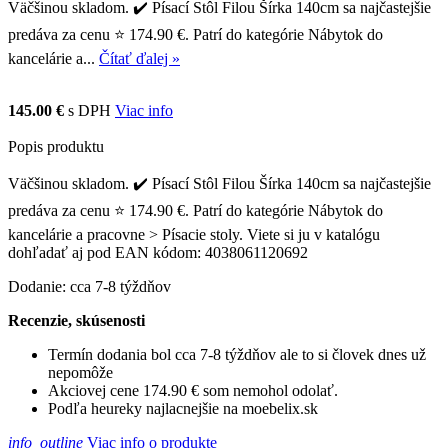
Väčšinou skladom. ✔️ Písací Stôl Filou Šírka 140cm sa najčastejšie
predáva za cenu ⭐ 174.90 €. Patrí do kategórie Nábytok do
kancelárie a...
Čítať ďalej »
145.00 €
s DPH
Viac info
Popis produktu
Väčšinou skladom. ✔️ Písací Stôl Filou Šírka 140cm sa najčastejšie
predáva za cenu ⭐ 174.90 €. Patrí do kategórie Nábytok do
kancelárie a pracovne > Písacie stoly. Viete si ju v katalógu
dohľadať aj pod EAN kódom: 4038061120692
Dodanie: cca 7-8 týždňov
Recenzie, skúsenosti
Termín dodania bol cca 7-8 týždňov ale to si človek dnes už
nepomôže
Akciovej cene 174.90 € som nemohol odolať.
Podľa heureky najlacnejšie na moebelix.sk
info_outline
Viac info o produkte