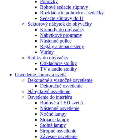
Pohovky
Rohové sedacie súpravy
Rozkladacie pohovky a sedačky
Sedacie súpravy do U
Sektorový nábytok do obývačky
Komody do obývačky
Nábytkové programy
Nástenné police
Regály a deliace steny
Vitríny
Stolíky do obývačky
Odkladacie stolíky
TV a audio stolíky
Osvetlenie, lampy a svetlá
Dekoračné a vianočné osvetlenie
Dekoračné osvetlenie
Nábytkové osvetlenie
Osvetlenie do interiéru
Bodové a LED svetlá
Nástenné osvetlenie
Nočné lampy
Stojacie lampy
Stolné lampy
Stropné osvetlenie
Závesné osvetlenie