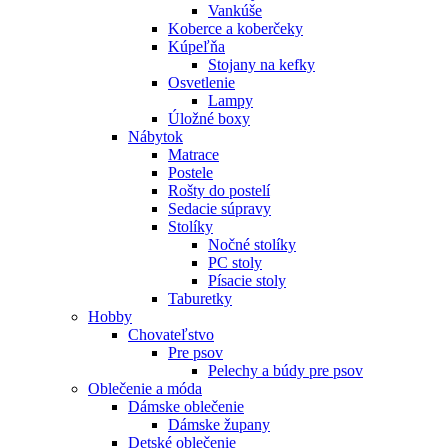
Vankúše
Koberce a koberčeky
Kúpeľňa
Stojany na kefky
Osvetlenie
Lampy
Úložné boxy
Nábytok
Matrace
Postele
Rošty do postelí
Sedacie súpravy
Stolíky
Nočné stolíky
PC stoly
Písacie stoly
Taburetky
Hobby
Chovateľstvo
Pre psov
Pelechy a búdy pre psov
Oblečenie a móda
Dámske oblečenie
Dámske župany
Detské oblečenie