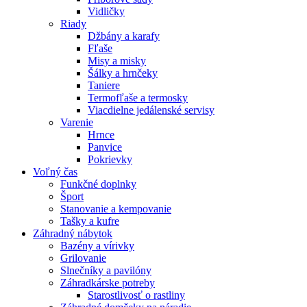
Vidličky
Riady
Džbány a karafy
Fľaše
Misy a misky
Šálky a hrnčeky
Taniere
Termofľaše a termosky
Viacdielne jedálenské servisy
Varenie
Hrnce
Panvice
Pokrievky
Voľný čas
Funkčné doplnky
Šport
Stanovanie a kempovanie
Tašky a kufre
Záhradný nábytok
Bazény a vírivky
Grilovanie
Slnečníky a pavilóny
Záhradkárske potreby
Starostlivosť o rastliny