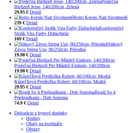
Posteľná
Bielizeň Jesse, 140/200cm, Zelená
29.95 €
Detail
Retro Kreslo Nati Sivohnedé
239 €
Detail
Konferenčný
Stolík Vira Farby Dubu/biela
169 €
Detail
Nitkový
Záves String Uni, 90/250cm, Prírodná
19.98 €
Detail
Posteľná Bielizeň Pre Mládež Einhorn, 140/200cm
19.98 €
Detail
Kúpeľňová Predložka Robert, 60/100cm, Modrá
29.95 €
Detail
Regál So 4
Priehradkami - Dub Sonoma
74.9 €
Detail
Dekorácie a bytové doplnky
Hodiny
Obaly na kvetináče
Obrazy