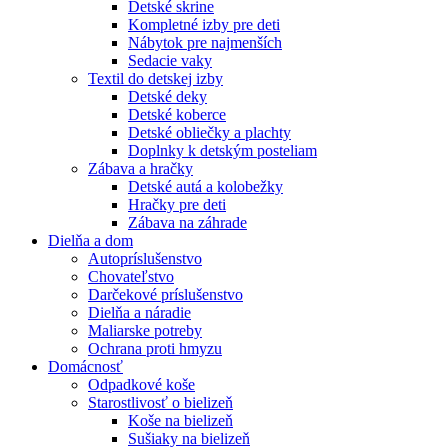
Detské skrine
Kompletné izby pre deti
Nábytok pre najmenších
Sedacie vaky
Textil do detskej izby
Detské deky
Detské koberce
Detské obliečky a plachty
Doplnky k detským posteliam
Zábava a hračky
Detské autá a kolobežky
Hračky pre deti
Zábava na záhrade
Dielňa a dom
Autopríslušenstvo
Chovateľstvo
Darčekové príslušenstvo
Dielňa a náradie
Maliarske potreby
Ochrana proti hmyzu
Domácnosť
Odpadkové koše
Starostlivosť o bielizeň
Koše na bielizeň
Sušiaky na bielizeň