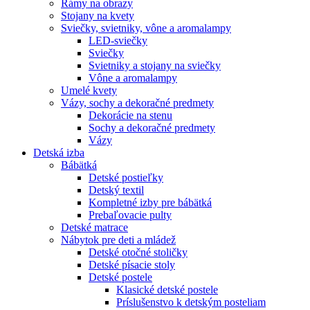
Rámy na obrazy
Stojany na kvety
Sviečky, svietniky, vône a aromalampy
LED-sviečky
Sviečky
Svietniky a stojany na sviečky
Vône a aromalampy
Umelé kvety
Vázy, sochy a dekoračné predmety
Dekorácie na stenu
Sochy a dekoračné predmety
Vázy
Detská izba
Bábätká
Detské postieľky
Detský textil
Kompletné izby pre bábätká
Prebaľovacie pulty
Detské matrace
Nábytok pre deti a mládež
Detské otočné stoličky
Detské písacie stoly
Detské postele
Klasické detské postele
Príslušenstvo k detským posteliam