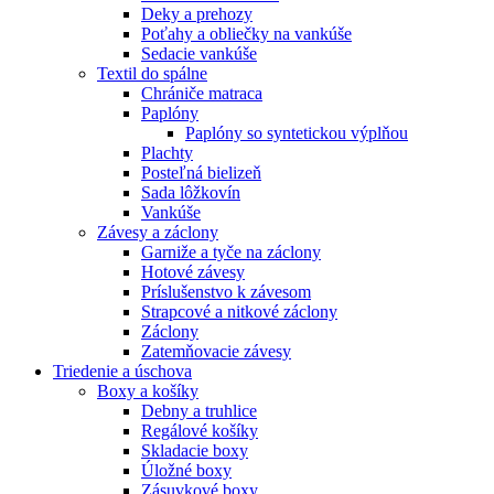
Deky a prehozy
Poťahy a obliečky na vankúše
Sedacie vankúše
Textil do spálne
Chrániče matraca
Paplóny
Paplóny so syntetickou výplňou
Plachty
Posteľná bielizeň
Sada lôžkovín
Vankúše
Závesy a záclony
Garniže a tyče na záclony
Hotové závesy
Príslušenstvo k závesom
Strapcové a nitkové záclony
Záclony
Zatemňovacie závesy
Triedenie a úschova
Boxy a košíky
Debny a truhlice
Regálové košíky
Skladacie boxy
Úložné boxy
Zásuvkové boxy