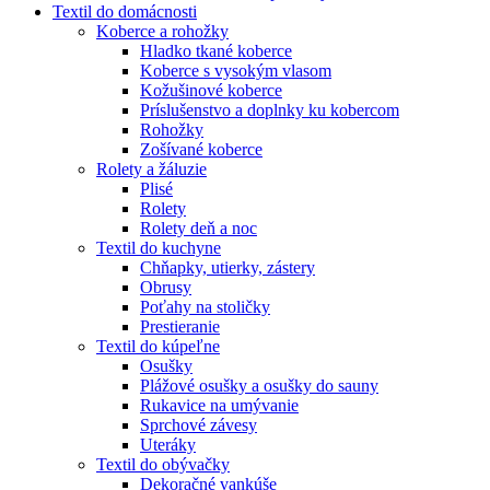
Textil do domácnosti
Koberce a rohožky
Hladko tkané koberce
Koberce s vysokým vlasom
Kožušinové koberce
Príslušenstvo a doplnky ku kobercom
Rohožky
Zošívané koberce
Rolety a žáluzie
Plisé
Rolety
Rolety deň a noc
Textil do kuchyne
Chňapky, utierky, zástery
Obrusy
Poťahy na stoličky
Prestieranie
Textil do kúpeľne
Osušky
Plážové osušky a osušky do sauny
Rukavice na umývanie
Sprchové závesy
Uteráky
Textil do obývačky
Dekoračné vankúše