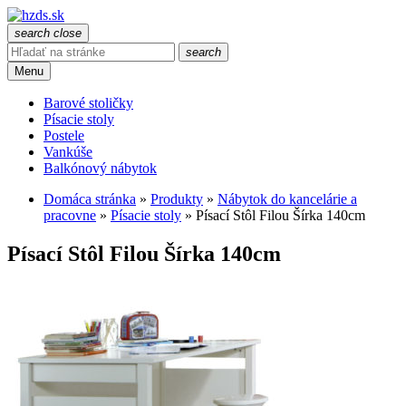
search
close
search
Menu
Barové stoličky
Písacie stoly
Postele
Vankúše
Balkónový nábytok
Domáca stránka
»
Produkty
»
Nábytok do kancelárie a
pracovne
»
Písacie stoly
»
Písací Stôl Filou Šírka 140cm
Písací Stôl Filou Šírka 140cm