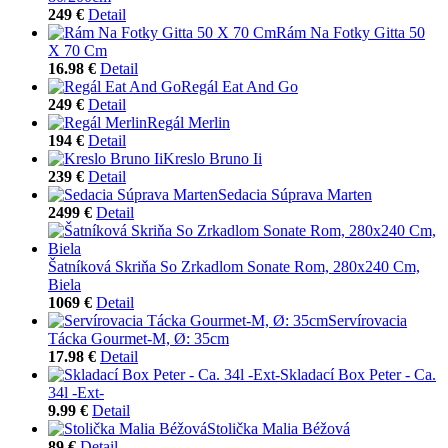
249 €
Detail
Rám Na Fotky Gitta 50
X 70 Cm
16.98 €
Detail
Regál Eat And Go
249 €
Detail
Regál Merlin
194 €
Detail
Kreslo Bruno Ii
239 €
Detail
Sedacia Súprava Marten
2499 €
Detail
Šatníková Skriňa So Zrkadlom Sonate Rom, 280x240 Cm,
Biela
1069 €
Detail
Servírovacia
Tácka Gourmet-M, Ø: 35cm
17.98 €
Detail
Skladací Box Peter - Ca.
34l -Ext-
9.99 €
Detail
Stolička Malia Béžová
89 €
Detail