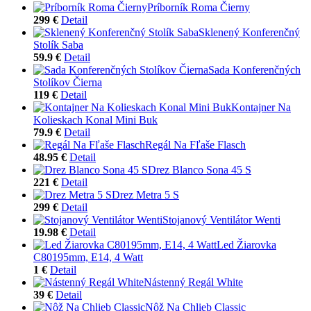
Príborník Roma Čierny
299 €
Detail
Sklenený Konferenčný
Stolík Saba
59.9 €
Detail
Sada Konferenčných
Stolíkov Čierna
119 €
Detail
Kontajner Na
Kolieskach Konal Mini Buk
79.9 €
Detail
Regál Na Fľaše Flasch
48.95 €
Detail
Drez Blanco Sona 45 S
221 €
Detail
Drez Metra 5 S
299 €
Detail
Stojanový Ventilátor Wenti
19.98 €
Detail
Led Žiarovka
C80195mm, E14, 4 Watt
1 €
Detail
Nástenný Regál White
39 €
Detail
Nôž Na Chlieb Classic