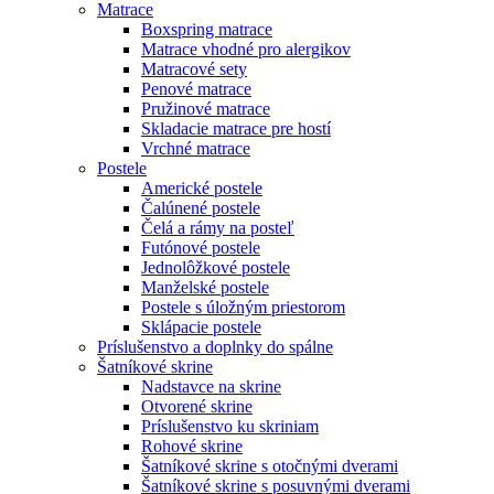
Matrace
Boxspring matrace
Matrace vhodné pro alergikov
Matracové sety
Penové matrace
Pružinové matrace
Skladacie matrace pre hostí
Vrchné matrace
Postele
Americké postele
Čalúnené postele
Čelá a rámy na posteľ
Futónové postele
Jednolôžkové postele
Manželské postele
Postele s úložným priestorom
Sklápacie postele
Príslušenstvo a doplnky do spálne
Šatníkové skrine
Nadstavce na skrine
Otvorené skrine
Príslušenstvo ku skriniam
Rohové skrine
Šatníkové skrine s otočnými dverami
Šatníkové skrine s posuvnými dverami