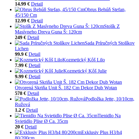
14.99 €
Detail
Obrus Behúň Stefan,
45/150 Cm
12.99 €
Detail
Stolík Z
Masívneho Dreva Guna Š: 120cm
249 €
Detail
Sada Príručných Stolíkov
Lichen
99.9 €
Detail
Kozmetický Kôš Lilo
7.99 €
Detail
Kozmetický Kôš Julie
9.99 €
Detail
Otvorená Skriňa Unit Š. 182 Cm Dekor Dub Wotan
578 €
Detail
Podložka Jette, 10/10cm,
Ružová
1.2 €
Detail
Tienidlo Na
Svietidlo Plise Ø Ca. 35cm
20 €
Detail
Exklusiv Plus H3/h4
80/200cm