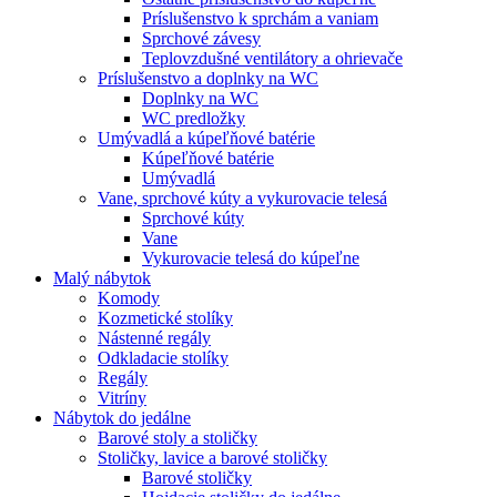
Príslušenstvo k sprchám a vaniam
Sprchové závesy
Teplovzdušné ventilátory a ohrievače
Príslušenstvo a doplnky na WC
Doplnky na WC
WC predložky
Umývadlá a kúpeľňové batérie
Kúpeľňové batérie
Umývadlá
Vane, sprchové kúty a vykurovacie telesá
Sprchové kúty
Vane
Vykurovacie telesá do kúpeľne
Malý nábytok
Komody
Kozmetické stolíky
Nástenné regály
Odkladacie stolíky
Regály
Vitríny
Nábytok do jedálne
Barové stoly a stoličky
Stoličky, lavice a barové stoličky
Barové stoličky