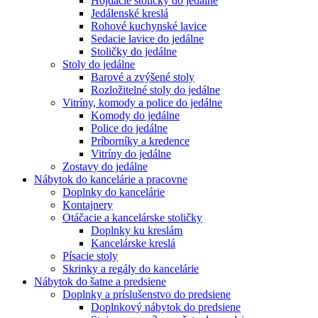
Hojdacie stoličky do jedálne
Jedálenské kreslá
Rohové kuchynské lavice
Sedacie lavice do jedálne
Stoličky do jedálne
Stoly do jedálne
Barové a zvýšené stoly
Rozložitelné stoly do jedálne
Vitríny, komody a police do jedálne
Komody do jedálne
Police do jedálne
Príborníky a kredence
Vitríny do jedálne
Zostavy do jedálne
Nábytok do kancelárie a pracovne
Doplnky do kancelárie
Kontajnery
Otáčacie a kancelárske stoličky
Doplnky ku kreslám
Kancelárske kreslá
Písacie stoly
Skrinky a regály do kancelárie
Nábytok do šatne a predsiene
Doplnky a príslušenstvo do predsiene
Doplnkový nábytok do predsiene