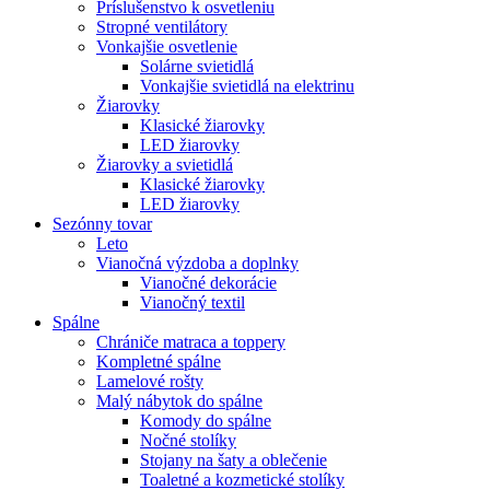
Príslušenstvo k osvetleniu
Stropné ventilátory
Vonkajšie osvetlenie
Solárne svietidlá
Vonkajšie svietidlá na elektrinu
Žiarovky
Klasické žiarovky
LED žiarovky
Žiarovky a svietidlá
Klasické žiarovky
LED žiarovky
Sezónny tovar
Leto
Vianočná výzdoba a doplnky
Vianočné dekorácie
Vianočný textil
Spálne
Chrániče matraca a toppery
Kompletné spálne
Lamelové rošty
Malý nábytok do spálne
Komody do spálne
Nočné stolíky
Stojany na šaty a oblečenie
Toaletné a kozmetické stolíky