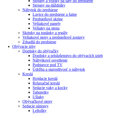
Stojany a vozíky na šaty do predsiene
Stojany na dáždníky
Nábytok do predsiene
Lavice do predsiene a šatne
Predsieňové skrine
Vešiakové panely
Vešiaky na stenu
Skrinky na topánky a regály
Vešiakové steny a predsieňové zostavy
Zrkadlá do predsiene
Obývacie izby
Doplnky do obývačky
Doplnky a príslušenstvo do obývacích izieb
Nábytkové osvetlenie
Podstavce pod TV
Údržba a starostlivosť o nábytok
Kreslá
Hojdacie kreslá
Relaxačné kreslá
Sedacie vaky a kocky
Taburetky
Ušiaky
Obývačkové steny
Sedacie súpravy
Leňošky