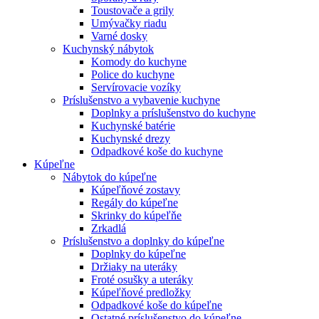
Toustovače a grily
Umývačky riadu
Varné dosky
Kuchynský nábytok
Komody do kuchyne
Police do kuchyne
Servírovacie vozíky
Príslušenstvo a vybavenie kuchyne
Doplnky a príslušenstvo do kuchyne
Kuchynské batérie
Kuchynské drezy
Odpadkové koše do kuchyne
Kúpeľne
Nábytok do kúpeľne
Kúpeľňové zostavy
Regály do kúpeľne
Skrinky do kúpeľňe
Zrkadlá
Príslušenstvo a doplnky do kúpeľne
Doplnky do kúpeľne
Držiaky na uteráky
Froté osušky a uteráky
Kúpeľňové predložky
Odpadkové koše do kúpeľne
Ostatné príslušenstvo do kúpeľne