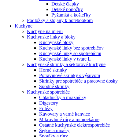
Detské čiapky
Detské ponožky
Pyžamká a košieľky
Podložky a stojany k notebookom
Kuchyne
Kuchyne na mieru
Kuchynské linky a bloky
Kuchynské bloky
Kuchynské linky bez spotrebičov
Kuchynské linky so spotrebičmi
Kuchynské linky v tvare L
Kuchynské skrinky a sektorové kuchyne
Horné skrinky
Potravinové skrinky s výsuvom
Skrinky pre spotrebiče a pracovné dosky
Spodné skrinky
Kuchynské spotrebiče
Chladničky a mrazničky
Digestory
Fritézy
Kávovary a varné kanvice
Mikrovlnné rúry a minipekárne
Ostatné kuchynské elektrospotrebiče
Šejkre a mixéry
Sporáky a rúry