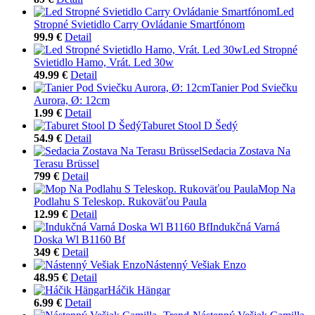
Led
Stropné Svietidlo Carry Ovládanie Smartfónom
99.9 €
Detail
Led Stropné
Svietidlo Hamo, Vrát. Led 30w
49.99 €
Detail
Tanier Pod Sviečku
Aurora, Ø: 12cm
1.99 €
Detail
Taburet Stool D Šedý
54.9 €
Detail
Sedacia Zostava Na
Terasu Brüssel
799 €
Detail
Mop Na
Podlahu S Teleskop. Rukoväťou Paula
12.99 €
Detail
Indukčná Varná
Doska Wl B1160 Bf
349 €
Detail
Nástenný Vešiak Enzo
48.95 €
Detail
Háčik Hängar
6.99 €
Detail