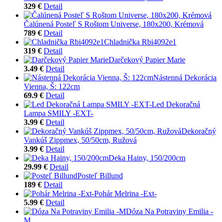
329 €
Detail
Čalúnená Posteľ S Roštom Universe, 180x200, Krémová
789 €
Detail
Chladnička Rbi4092e1
319 €
Detail
Darčekový Papier Marie
3.49 €
Detail
Nástenná Dekorácia
Vienna, Š: 122cm
69.9 €
Detail
Led Dekoračná
Lampa SMILY -EXT-
3.99 €
Detail
Dekoračný
Vankúš Zippmex, 50/50cm, Ružová
3.99 €
Detail
Deka Hainy, 150/200cm
29.99 €
Detail
Posteľ Billund
189 €
Detail
Pohár Melrina -Ext-
5.99 €
Detail
Dóza Na Potraviny Emilia -
M