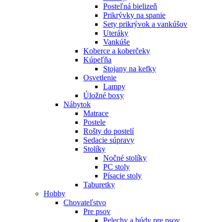
Posteľná bielizeň
Prikrývky na spanie
Sety prikrývok a vankúšov
Uteráky
Vankúše
Koberce a koberčeky
Kúpeľňa
Stojany na kefky
Osvetlenie
Lampy
Úložné boxy
Nábytok
Matrace
Postele
Rošty do postelí
Sedacie súpravy
Stolíky
Nočné stolíky
PC stoly
Písacie stoly
Taburetky
Hobby
Chovateľstvo
Pre psov
Pelechy a búdy pre psov