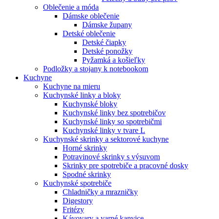
Oblečenie a móda
Dámske oblečenie
Dámske župany
Detské oblečenie
Detské čiapky
Detské ponožky
Pyžamká a košieľky
Podložky a stojany k notebookom
Kuchyne
Kuchyne na mieru
Kuchynské linky a bloky
Kuchynské bloky
Kuchynské linky bez spotrebičov
Kuchynské linky so spotrebičmi
Kuchynské linky v tvare L
Kuchynské skrinky a sektorové kuchyne
Horné skrinky
Potravinové skrinky s výsuvom
Skrinky pre spotrebiče a pracovné dosky
Spodné skrinky
Kuchynské spotrebiče
Chladničky a mrazničky
Digestory
Fritézy
Kávovary a varné kanvice