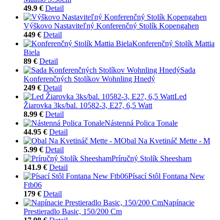
49.9 €
Detail
Výškovo Nastaviteľný Konferenčný Stolík Kopengahen
449 €
Detail
Konferenčný Stolík Mattia
Biela
89 €
Detail
Sada
Konferenčných Stolíkov Wohnling Hnedý
249 €
Detail
Led
Žiarovka 3ks/bal. 10582-3, E27, 6,5 Watt
8.99 €
Detail
Nástenná Polica Tonale
44.95 €
Detail
Obal Na Kvetináč Mette - M
5.99 €
Detail
Príručný Stolík Sheesham
141.9 €
Detail
Písací Stôl Fontana New
Ftb06
179 €
Detail
Napínacie
Prestieradlo Basic, 150/200 Cm