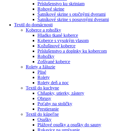
Príslušenstvo ku skriniam
Rohové skrine
Šatníkové skrine s otočnými dverami
Šatníkové skrine s posuvnými dverami
Textil do domácnosti
Koberce a rohožky
Hladko tkané koberce
Koberce s vysokým vlasom
Kožušinové koberce
Príslušenstvo a doplnky ku kobercom
Rohožky
Zošívané koberce
Rolety a žáluzie
Plisé
Rolety
Rolety deň a noc
Textil do kuchyne
Chňapky, utierky, zástery
Obrusy
Poťahy na stoličky
Prestieranie
Textil do kúpeľne
Osušky
Plážové osušky a osušky do sauny
Rukavice na umývanie