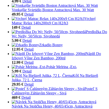
4.99 €
Detail
Vonkajšie Svietidlo Boston Antracitová Max. 30 Watt
49.95 €
Detail
Vrchný
Matrac Relax 140x200x9 Cm H2/h3
149 €
Detail
Predložka Do
Wc Nelly, 50/50cm, Sivohnedá
5.99 €
Detail
Zrkadlo Bonny
12.95 €
Detail
Náplň Do
Izbovej Vône Zen Bamboo, 200ml
12.99 €
Detail
Pohár Melrina -Ext-
5.99 €
Detail
Kôš Na Bielizeň
Julika, 72 L, Čierna
29.95 €
Detail
Posteľ S
Čalúneným Záhlavím Sleepy - Sivá
469 €
Detail
Návlek Na Stoličku Henry, 40/65/45cm, Antracitová