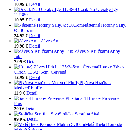
10.99 €
Detail
Držiak Na Uteráky Igy
117380
10.95 €
Detail
Nástenné Hodiny Sally,
Ø: 30,5cm
24.95 €
Detail
Záves Anita
19.98 €
Detail
Záves S Krúžkami Abby -
Jub-
7.99 €
Detail
Hotový Záves
Ulrich, 135/245cm, Červená
12.99 €
Detail
Plyšová Hračka -
Medveď Fluffy
11.9 €
Detail
Sada 4 Hrncov Provence
Plus
209 €
Detail
Stolička Serafina Sivá
89.9 €
Detail
Malá Biela Komoda
Malmö Š:30cm