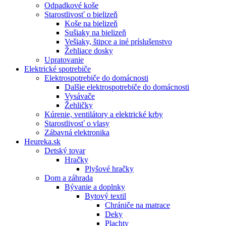
Odpadkové koše
Starostlivosť o bielizeň
Koše na bielizeň
Sušiaky na bielizeň
Vešiaky, štipce a iné príslušenstvo
Žehliace dosky
Upratovanie
Elektrické spotrebiče
Elektrospotrebiče do domácnosti
Dalšie elektrospotrebiče do domácnosti
Vysávače
Žehličky
Kúrenie, ventilátory a elektrické krby
Starostlivosť o vlasy
Zábavná elektronika
Heureka.sk
Detský tovar
Hračky
Plyšové hračky
Dom a záhrada
Bývanie a doplnky
Bytový textil
Chrániče na matrace
Deky
Plachty