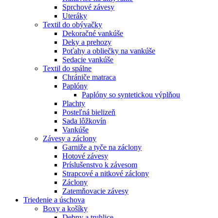
Sprchové závesy
Uteráky
Textil do obývačky
Dekoračné vankúše
Deky a prehozy
Poťahy a obliečky na vankúše
Sedacie vankúše
Textil do spálne
Chrániče matraca
Paplóny
Paplóny so syntetickou výplňou
Plachty
Posteľná bielizeň
Sada lôžkovín
Vankúše
Závesy a záclony
Garniže a tyče na záclony
Hotové závesy
Príslušenstvo k závesom
Strapcové a nitkové záclony
Záclony
Zatemňovacie závesy
Triedenie a úschova
Boxy a košíky
Debny a truhlice