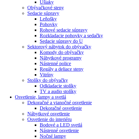
Ušiaky
Obývačkové steny
Sedacie súpravy
Leňošky
Pohovky
Rohové sedacie súpravy
Rozkladacie pohovky a sedačky
Sedacie súpravy do U
Sektorový nábytok do obývačky
Komody do obývačky
Nábytkové programy
Nástenné police
Regály a deliace steny
Vitríny
Stolíky do obývačky
Odkladacie stolíky
TV a audio stolíky
Osvetlenie, lampy a svetlá
Dekoračné a vianočné osvetlenie
Dekoračné osvetlenie
Nábytkové osvetlenie
Osvetlenie do interiéru
Bodové a LED svetlá
Nástenné osvetlenie
Nočné lampy