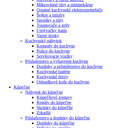
Mikrovlnné rúry a minipekárne
Ostatné kuchynské elektrospotrebiče
Šejkre a mixéry
Sporáky a rúry
Toustovače a grily
Umývačky riadu
Varné dosky
Kuchynský nábytok
Komody do kuchyne
Police do kuchyne
Servírovacie vozíky
Príslušenstvo a vybavenie kuchyne
Doplnky a príslušenstvo do kuchyne
Kuchynské batérie
Kuchynské drezy
Odpadkové koše do kuchyne
Kúpeľne
Nábytok do kúpeľne
Kúpeľňové zostavy
Regály do kúpeľne
Skrinky do kúpeľňe
Zrkadlá
Príslušenstvo a doplnky do kúpeľne
Doplnky do kúpeľne