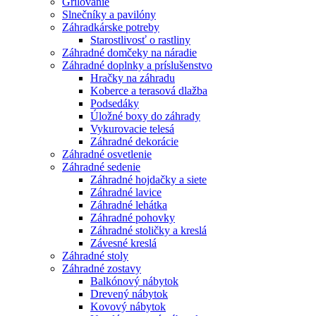
Grilovanie
Slnečníky a pavilóny
Záhradkárske potreby
Starostlivosť o rastliny
Záhradné domčeky na náradie
Záhradné doplnky a príslušenstvo
Hračky na záhradu
Koberce a terasová dlažba
Podsedáky
Úložné boxy do záhrady
Vykurovacie telesá
Záhradné dekorácie
Záhradné osvetlenie
Záhradné sedenie
Záhradné hojdačky a siete
Záhradné lavice
Záhradné lehátka
Záhradné pohovky
Záhradné stoličky a kreslá
Závesné kreslá
Záhradné stoly
Záhradné zostavy
Balkónový nábytok
Drevený nábytok
Kovový nábytok