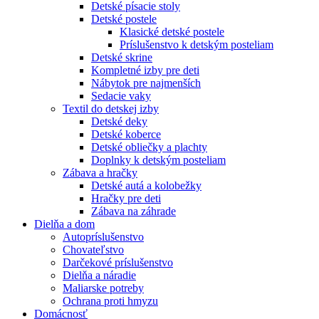
Detské písacie stoly
Detské postele
Klasické detské postele
Príslušenstvo k detským posteliam
Detské skrine
Kompletné izby pre deti
Nábytok pre najmenších
Sedacie vaky
Textil do detskej izby
Detské deky
Detské koberce
Detské obliečky a plachty
Doplnky k detským posteliam
Zábava a hračky
Detské autá a kolobežky
Hračky pre deti
Zábava na záhrade
Dielňa a dom
Autopríslušenstvo
Chovateľstvo
Darčekové príslušenstvo
Dielňa a náradie
Maliarske potreby
Ochrana proti hmyzu
Domácnosť