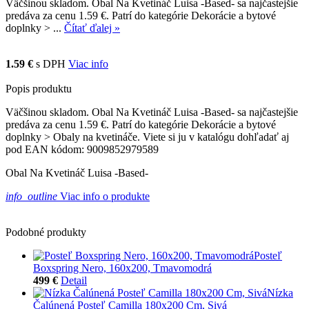
Väčšinou skladom. Obal Na Kvetináč Luisa -Based- sa najčastejšie
predáva za cenu 1.59 €. Patrí do kategórie Dekorácie a bytové
doplnky > ...
Čítať ďalej »
1.59 €
s DPH
Viac info
Popis produktu
Väčšinou skladom. Obal Na Kvetináč Luisa -Based- sa najčastejšie
predáva za cenu 1.59 €. Patrí do kategórie Dekorácie a bytové
doplnky > Obaly na kvetináče. Viete si ju v katalógu dohľadať aj
pod EAN kódom: 9009852979589
Obal Na Kvetináč Luisa -Based-
info_outline
Viac info o produkte
Podobné produkty
Posteľ
Boxspring Nero, 160x200, Tmavomodrá
499 €
Detail
Nízka
Čalúnená Posteľ Camilla 180x200 Cm, Sivá