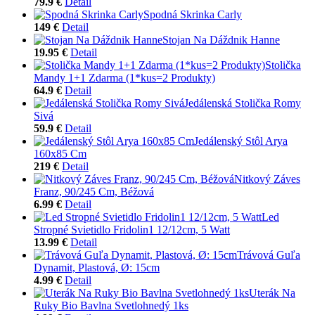
79.9 €
Detail
Spodná Skrinka Carly
149 €
Detail
Stojan Na Dáždnik Hanne
19.95 €
Detail
Stolička
Mandy 1+1 Zdarma (1*kus=2 Produkty)
64.9 €
Detail
Jedálenská Stolička Romy
Sivá
59.9 €
Detail
Jedálenský Stôl Arya
160x85 Cm
219 €
Detail
Nitkový Záves
Franz, 90/245 Cm, Béžová
6.99 €
Detail
Led
Stropné Svietidlo Fridolin1 12/12cm, 5 Watt
13.99 €
Detail
Trávová Guľa
Dynamit, Plastová, Ø: 15cm
4.99 €
Detail
Uterák Na
Ruky Bio Bavlna Svetlohnedý 1ks