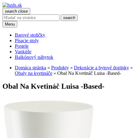
search
close
search
Menu
Barové stoličky
Písacie stoly
Postele
Vankúše
Balkónový nábytok
Domáca stránka
»
Produkty
»
Dekorácie a bytové doplnky
»
Obaly na kvetináče
»
Obal Na Kvetináč Luisa -Based-
Obal Na Kvetináč Luisa -Based-