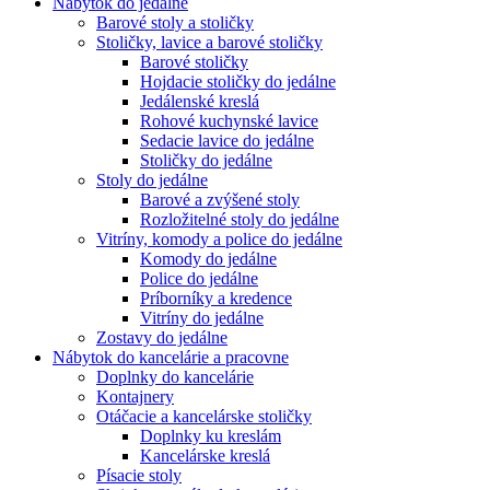
Nábytok do jedálne
Barové stoly a stoličky
Stoličky, lavice a barové stoličky
Barové stoličky
Hojdacie stoličky do jedálne
Jedálenské kreslá
Rohové kuchynské lavice
Sedacie lavice do jedálne
Stoličky do jedálne
Stoly do jedálne
Barové a zvýšené stoly
Rozložitelné stoly do jedálne
Vitríny, komody a police do jedálne
Komody do jedálne
Police do jedálne
Príborníky a kredence
Vitríny do jedálne
Zostavy do jedálne
Nábytok do kancelárie a pracovne
Doplnky do kancelárie
Kontajnery
Otáčacie a kancelárske stoličky
Doplnky ku kreslám
Kancelárske kreslá
Písacie stoly