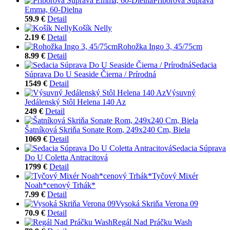
Príborová Súprava
Emma, 60-Dielna
59.9 €
Detail
Košík Nelly
2.19 €
Detail
Rohožka Ingo 3, 45/75cm
8.99 €
Detail
Sedacia
Súprava Do U Seaside Čierna / Prírodná
1549 €
Detail
Výsuvný
Jedálenský Stôl Helena 140 Az
249 €
Detail
Šatníková Skriňa Sonate Rom, 249x240 Cm, Biela
1069 €
Detail
Sedacia Súprava
Do U Coletta Antracitová
1799 €
Detail
Tyčový Mixér
Noah*cenový Trhák*
7.99 €
Detail
Vysoká Skriňa Verona 09
70.9 €
Detail
Regál Nad Práčku Wash