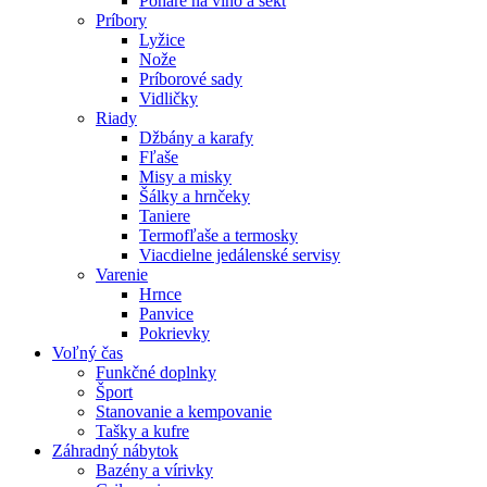
Poháre na víno a sekt
Príbory
Lyžice
Nože
Príborové sady
Vidličky
Riady
Džbány a karafy
Fľaše
Misy a misky
Šálky a hrnčeky
Taniere
Termofľaše a termosky
Viacdielne jedálenské servisy
Varenie
Hrnce
Panvice
Pokrievky
Voľný čas
Funkčné doplnky
Šport
Stanovanie a kempovanie
Tašky a kufre
Záhradný nábytok
Bazény a vírivky