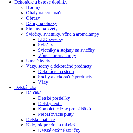
Dekorácie a bytové doplnky
Hodiny
Obaly na kvetináče
Obrazy
Rámy na obrazy
Stojany na kvety
Sviečky, svietniky, vône a aromalampy
LED-sviečky
Sviečky
Svietniky a stojany na sviečky
Vône a aromalampy
Umelé kvety
Vázy, sochy a dekoračné predmety
Dekorácie na stenu
Sochy a dekoračné predmety
Vázy
Detská izba
Bábätká
Detské postieľky
Detský textil
Kompletné izby pre bábätká
Prebaľovacie pulty
Detské matrace
Nábytok pre deti a mládež
Detské otočné stoličky