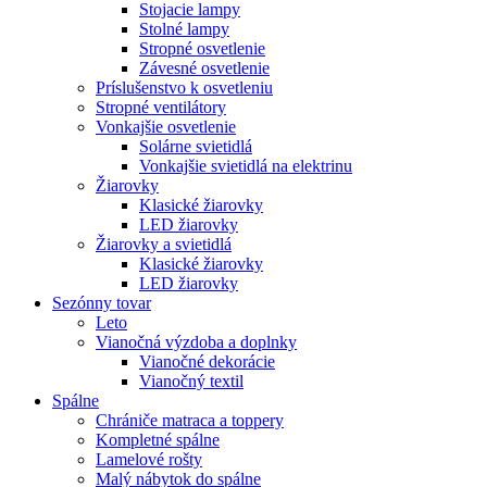
Stojacie lampy
Stolné lampy
Stropné osvetlenie
Závesné osvetlenie
Príslušenstvo k osvetleniu
Stropné ventilátory
Vonkajšie osvetlenie
Solárne svietidlá
Vonkajšie svietidlá na elektrinu
Žiarovky
Klasické žiarovky
LED žiarovky
Žiarovky a svietidlá
Klasické žiarovky
LED žiarovky
Sezónny tovar
Leto
Vianočná výzdoba a doplnky
Vianočné dekorácie
Vianočný textil
Spálne
Chrániče matraca a toppery
Kompletné spálne
Lamelové rošty
Malý nábytok do spálne