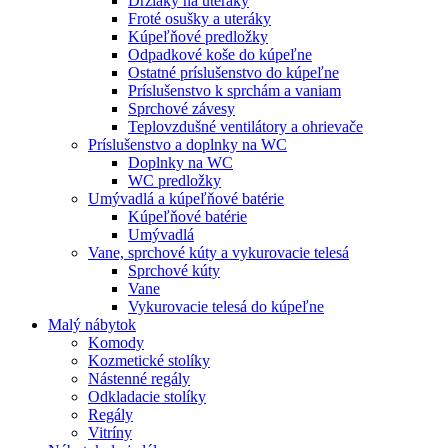
Držiaky na uteráky
Froté osušky a uteráky
Kúpeľňové predložky
Odpadkové koše do kúpeľne
Ostatné príslušenstvo do kúpeľne
Príslušenstvo k sprchám a vaniam
Sprchové závesy
Teplovzdušné ventilátory a ohrievače
Príslušenstvo a doplnky na WC
Doplnky na WC
WC predložky
Umývadlá a kúpeľňové batérie
Kúpeľňové batérie
Umývadlá
Vane, sprchové kúty a vykurovacie telesá
Sprchové kúty
Vane
Vykurovacie telesá do kúpeľne
Malý nábytok
Komody
Kozmetické stolíky
Nástenné regály
Odkladacie stolíky
Regály
Vitríny