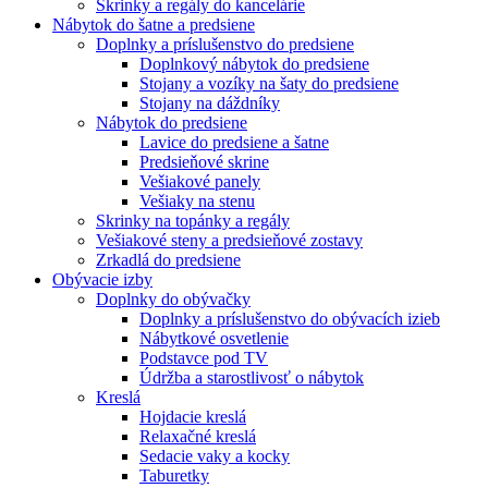
Skrinky a regály do kancelárie
Nábytok do šatne a predsiene
Doplnky a príslušenstvo do predsiene
Doplnkový nábytok do predsiene
Stojany a vozíky na šaty do predsiene
Stojany na dáždníky
Nábytok do predsiene
Lavice do predsiene a šatne
Predsieňové skrine
Vešiakové panely
Vešiaky na stenu
Skrinky na topánky a regály
Vešiakové steny a predsieňové zostavy
Zrkadlá do predsiene
Obývacie izby
Doplnky do obývačky
Doplnky a príslušenstvo do obývacích izieb
Nábytkové osvetlenie
Podstavce pod TV
Údržba a starostlivosť o nábytok
Kreslá
Hojdacie kreslá
Relaxačné kreslá
Sedacie vaky a kocky
Taburetky