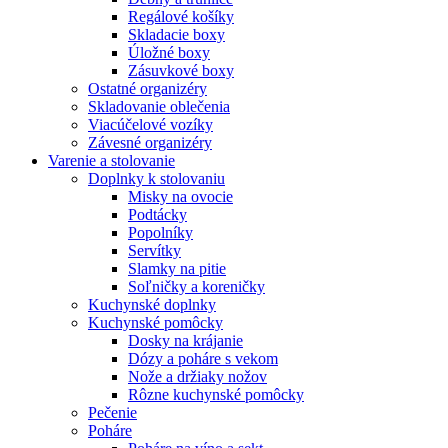
Regálové košíky
Skladacie boxy
Úložné boxy
Zásuvkové boxy
Ostatné organizéry
Skladovanie oblečenia
Viacúčelové vozíky
Závesné organizéry
Varenie a stolovanie
Doplnky k stolovaniu
Misky na ovocie
Podtácky
Popolníky
Servítky
Slamky na pitie
Soľničky a koreničky
Kuchynské doplnky
Kuchynské pomôcky
Dosky na krájanie
Dózy a poháre s vekom
Nože a držiaky nožov
Rôzne kuchynské pomôcky
Pečenie
Poháre