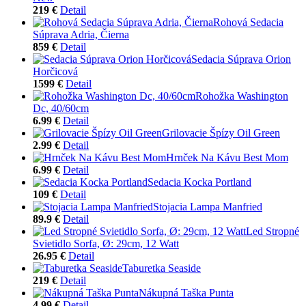
219 €
Detail
Rohová Sedacia
Súprava Adria, Čierna
859 €
Detail
Sedacia Súprava Orion
Horčicová
1599 €
Detail
Rohožka Washington
Dc, 40/60cm
6.99 €
Detail
Grilovacie Špízy Oil Green
2.99 €
Detail
Hrnček Na Kávu Best Mom
6.99 €
Detail
Sedacia Kocka Portland
109 €
Detail
Stojacia Lampa Manfried
89.9 €
Detail
Led Stropné
Svietidlo Sorfa, Ø: 29cm, 12 Watt
26.95 €
Detail
Taburetka Seaside
219 €
Detail
Nákupná Taška Punta
4.99 €
Detail