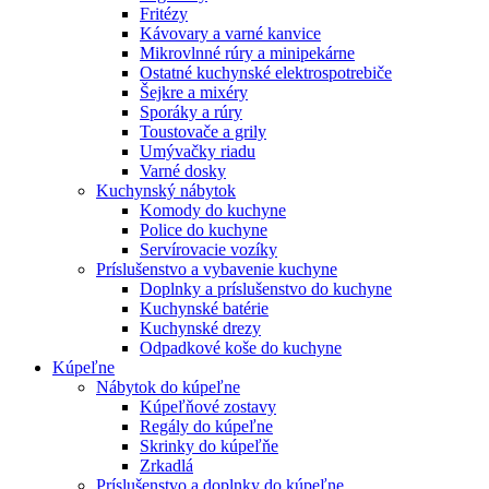
Fritézy
Kávovary a varné kanvice
Mikrovlnné rúry a minipekárne
Ostatné kuchynské elektrospotrebiče
Šejkre a mixéry
Sporáky a rúry
Toustovače a grily
Umývačky riadu
Varné dosky
Kuchynský nábytok
Komody do kuchyne
Police do kuchyne
Servírovacie vozíky
Príslušenstvo a vybavenie kuchyne
Doplnky a príslušenstvo do kuchyne
Kuchynské batérie
Kuchynské drezy
Odpadkové koše do kuchyne
Kúpeľne
Nábytok do kúpeľne
Kúpeľňové zostavy
Regály do kúpeľne
Skrinky do kúpeľňe
Zrkadlá
Príslušenstvo a doplnky do kúpeľne