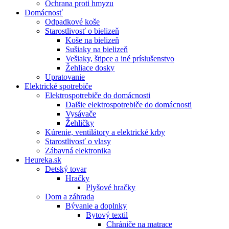
Ochrana proti hmyzu
Domácnosť
Odpadkové koše
Starostlivosť o bielizeň
Koše na bielizeň
Sušiaky na bielizeň
Vešiaky, štipce a iné príslušenstvo
Žehliace dosky
Upratovanie
Elektrické spotrebiče
Elektrospotrebiče do domácnosti
Dalšie elektrospotrebiče do domácnosti
Vysávače
Žehličky
Kúrenie, ventilátory a elektrické krby
Starostlivosť o vlasy
Zábavná elektronika
Heureka.sk
Detský tovar
Hračky
Plyšové hračky
Dom a záhrada
Bývanie a doplnky
Bytový textil
Chrániče na matrace