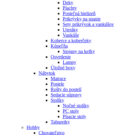
Deky
Plachty
Posteľná bielizeň
Prikrývky na spanie
Sety prikrývok a vankúšov
Uteráky
Vankúše
Koberce a koberčeky
Kúpeľňa
Stojany na kefky
Osvetlenie
Lampy
Úložné boxy
Nábytok
Matrace
Postele
Rošty do postelí
Sedacie súpravy
Stolíky
Nočné stolíky
PC stoly
Písacie stoly
Taburetky
Hobby
Chovateľstvo