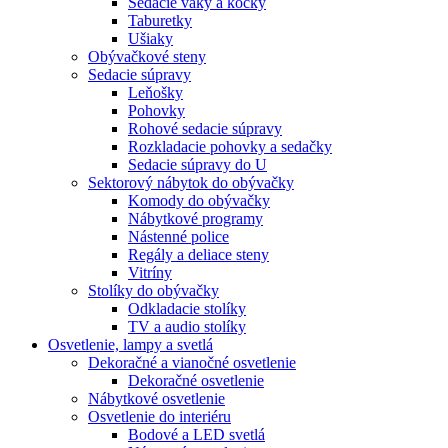
Sedacie vaky a kocky
Taburetky
Ušiaky
Obývačkové steny
Sedacie súpravy
Leňošky
Pohovky
Rohové sedacie súpravy
Rozkladacie pohovky a sedačky
Sedacie súpravy do U
Sektorový nábytok do obývačky
Komody do obývačky
Nábytkové programy
Nástenné police
Regály a deliace steny
Vitríny
Stolíky do obývačky
Odkladacie stolíky
TV a audio stolíky
Osvetlenie, lampy a svetlá
Dekoračné a vianočné osvetlenie
Dekoračné osvetlenie
Nábytkové osvetlenie
Osvetlenie do interiéru
Bodové a LED svetlá