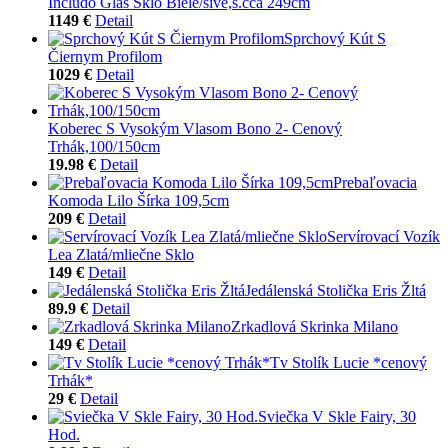
Includo Glas Sklo Biele/sivé,š.cca 249cm
1149 €
Detail
Sprchový Kút S
Čiernym Profilom
1029 €
Detail
Koberec S Vysokým Vlasom Bono 2- Cenový
Trhák,100/150cm
19.98 €
Detail
Prebaľovacia
Komoda Lilo Šírka 109,5cm
209 €
Detail
Servírovací Vozík
Lea Zlatá/mliečne Sklo
149 €
Detail
Jedálenská Stolička Eris Žltá
89.9 €
Detail
Zrkadlová Skrinka Milano
149 €
Detail
Tv Stolík Lucie *cenový
Trhák*
29 €
Detail
Sviečka V Skle Fairy, 30
Hod.