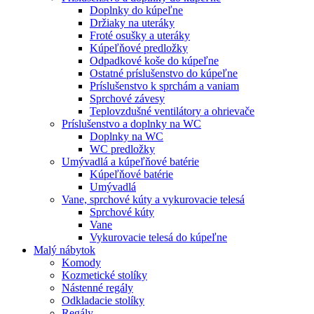
Doplnky do kúpeľne
Držiaky na uteráky
Froté osušky a uteráky
Kúpeľňové predložky
Odpadkové koše do kúpeľne
Ostatné príslušenstvo do kúpeľne
Príslušenstvo k sprchám a vaniam
Sprchové závesy
Teplovzdušné ventilátory a ohrievače
Príslušenstvo a doplnky na WC
Doplnky na WC
WC predložky
Umývadlá a kúpeľňové batérie
Kúpeľňové batérie
Umývadlá
Vane, sprchové kúty a vykurovacie telesá
Sprchové kúty
Vane
Vykurovacie telesá do kúpeľne
Malý nábytok
Komody
Kozmetické stolíky
Nástenné regály
Odkladacie stolíky
Regály