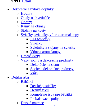
9.99 €
Detail
Dekorácie a bytové doplnky
Hodiny
Obaly na kvetináče
Obrazy
Rámy na obrazy
Stojany na kvety
Sviečky, svietniky, vône a aromalampy
LED-sviečky
Sviečky
Svietniky a stojany na sviečky
Vône a aromalampy
Umelé kvety
Vázy, sochy a dekoračné predmety
Dekorácie na stenu
Sochy a dekoračné predmety
Vázy
Detská izba
Bábätká
Detské postieľky
Detský textil
Kompletné izby pre bábätká
Prebaľovacie pulty
Detské matrace