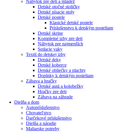
Nábytok pre deti a mládež
Detské otočné stoličky
Detské písacie stoly
Detské postele
Klasické detské postele
Príslušenstvo k detským posteliam
Detské skrine
Kompletné izby pre deti
Nábytok pre najmenších
Sedacie vaky
Textil do detskej izby
Detské deky
Detské koberce
Detské obliečky a plachty
Doplnky k detským posteliam
Zábava a hračky
Detské autá a kolobežky
Hračky pre deti
Zábava na záhrade
Dielňa a dom
Autopríslušenstvo
Chovateľstvo
Darčekové príslušenstvo
Dielňa a náradie
Maliarske potreby