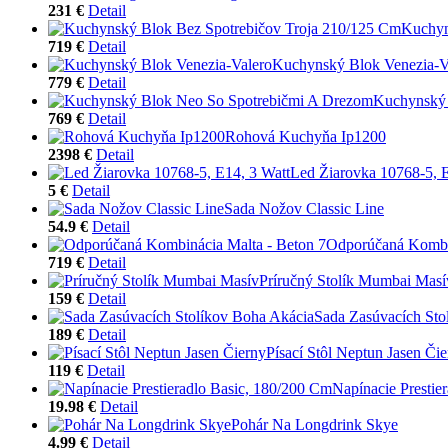
231 €
Detail
Kuchyn
719 €
Detail
Kuchynský Blok Venezia-V
779 €
Detail
Kuchynský 
769 €
Detail
Rohová Kuchyňa Ip1200
2398 €
Detail
Led Žiarovka 10768-5, E
5 €
Detail
Sada Nožov Classic Line
54.9 €
Detail
Odporúčaná Kombin
719 €
Detail
Príručný Stolík Mumbai Masí
159 €
Detail
Sada Zasúvacích Sto
189 €
Detail
Písací Stôl Neptun Jasen Či
119 €
Detail
Napínacie Prestie
19.98 €
Detail
Pohár Na Longdrink Skye
4.99 €
Detail