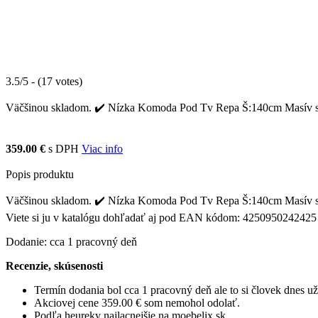
3.5/5 - (17 votes)
Väčšinou skladom. ✔️ Nízka Komoda Pod Tv Repa Š:140cm Masív sa na
359.00 €
s DPH
Viac info
Popis produktu
Väčšinou skladom. ✔️ Nízka Komoda Pod Tv Repa Š:140cm Masív sa n
Viete si ju v katalógu dohľadať aj pod EAN kódom: 4250950242425
Dodanie: cca 1 pracovný deň
Recenzie, skúsenosti
Termín dodania bol cca 1 pracovný deň ale to si človek dnes 
Akciovej cene 359.00 € som nemohol odolať.
Podľa heureky najlacnejšie na moebelix.sk