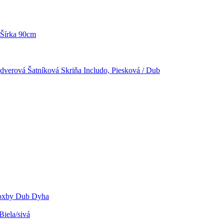
 Šírka 90cm
dverová Šatníková Skriňa Includo, Piesková / Dub
Roxby Dub Dyha
Biela/sivá