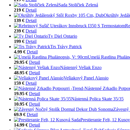
Sada Stoličiek Zelená
219 €
Detail
Okrúhly Jedá
139 €
Detail
Re
239 €
Detail
Tv Diel Ontario
199 €
Detail
Trs Trávy Patrick
4.99 €
Detail
Umelá Rastlina Phalän
29.95 €
Detail
Nástenný Vešiak Enzo
48.95 €
Detail
Vešiakový Panel Alassio
159 €
Detail
Nástenné Zrkadlo Potpou
19.95 €
Detail
Nástenná Polica Skate 35/35
10.95 €
Detail
Závesný
69.9 €
Detail
Prestieranie Felt, 12 Kuso
14.99 €
Detail