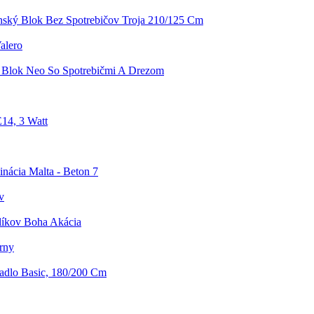
ský Blok Bez Spotrebičov Troja 210/125 Cm
alero
Blok Neo So Spotrebičmi A Drezom
14, 3 Watt
ácia Malta - Beton 7
v
líkov Boha Akácia
erny
radlo Basic, 180/200 Cm