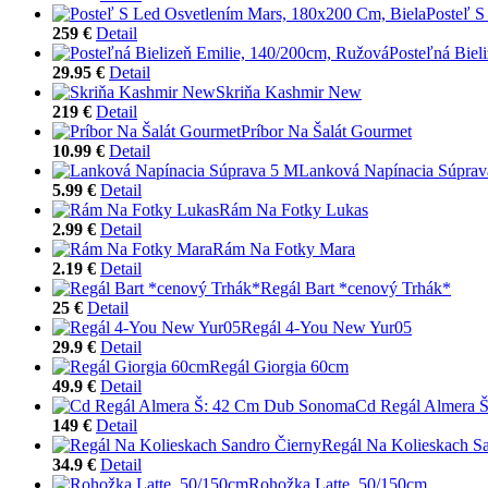
Posteľ S
259 €
Detail
Posteľná Biel
29.95 €
Detail
Skriňa Kashmir New
219 €
Detail
Príbor Na Šalát Gourmet
10.99 €
Detail
Lanková Napínacia Súprav
5.99 €
Detail
Rám Na Fotky Lukas
2.99 €
Detail
Rám Na Fotky Mara
2.19 €
Detail
Regál Bart *cenový Trhák*
25 €
Detail
Regál 4-You New Yur05
29.9 €
Detail
Regál Giorgia 60cm
49.9 €
Detail
Cd Regál Almera 
149 €
Detail
Regál Na Kolieskach S
34.9 €
Detail
Rohožka Latte, 50/150cm