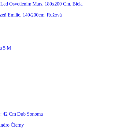
 Led Osvetlením Mars, 180x200 Cm, Biela
izeň Emilie, 140/200cm, Ružová
a 5 M
Š: 42 Cm Dub Sonoma
andro Čierny