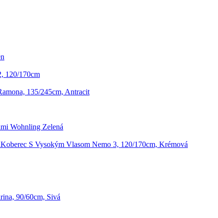
en
2, 120/170cm
amona, 135/245cm, Antracit
ami Wohnling Zelená
Koberec S Vysokým Vlasom Nemo 3, 120/170cm, Krémová
ina, 90/60cm, Sivá