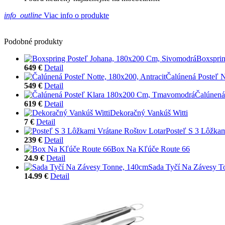
info_outline
Viac info o produkte
Podobné produkty
Boxsprin
649 €
Detail
Čalúnená Posteľ N
549 €
Detail
Čalúnená
619 €
Detail
Dekoračný Vankúš Witti
7 €
Detail
Posteľ S 3 Lôžkam
239 €
Detail
Box Na Kľúče Route 66
24.9 €
Detail
Sada Tyčí Na Závesy T
14.99 €
Detail