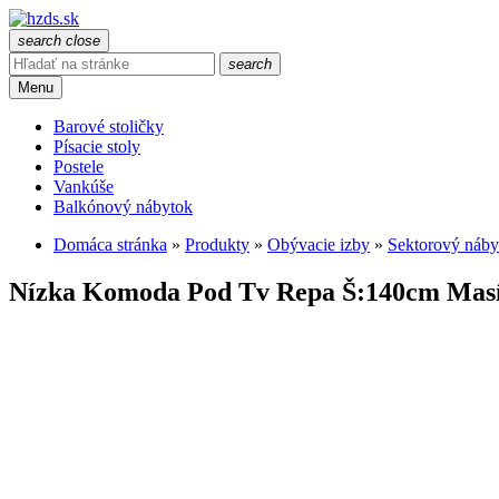
search
close
search
Menu
Barové stoličky
Písacie stoly
Postele
Vankúše
Balkónový nábytok
Domáca stránka
»
Produkty
»
Obývacie izby
»
Sektorový náby
Nízka Komoda Pod Tv Repa Š:140cm Mas