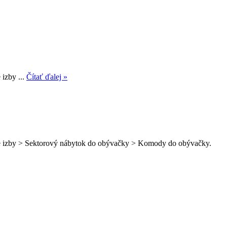
izby ...
Čítať ďalej »
ie izby > Sektorový nábytok do obývačky > Komody do obývačky.