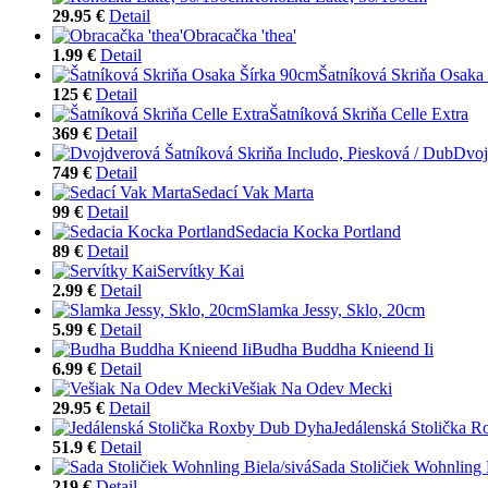
29.95 €
Detail
Obracačka 'thea'
1.99 €
Detail
Šatníková Skriňa Osaka
125 €
Detail
Šatníková Skriňa Celle Extra
369 €
Detail
Dvoj
749 €
Detail
Sedací Vak Marta
99 €
Detail
Sedacia Kocka Portland
89 €
Detail
Servítky Kai
2.99 €
Detail
Slamka Jessy, Sklo, 20cm
5.99 €
Detail
Budha Buddha Knieend Ii
6.99 €
Detail
Vešiak Na Odev Mecki
29.95 €
Detail
Jedálenská Stolička 
51.9 €
Detail
Sada Stoličiek Wohnling 
219 €
Detail