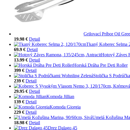
Grilovací Príbor Oil Gre
19.98 €
Detail
Tkaný Koberec Selma 
69.9 €
Detail
Hotový Záves R
13.99 €
Detail
Horská Dráha Pre Deti Roller
399 €
Detail
Stolička S Podrúčk
239 €
Detail
29.95 €
Detail
Komoda Jillian
139 €
Detail
Komoda Giorgia
229 €
Detail
Umelá Kožušina Mar
18.98 €
Detail
Drez Dalago 45