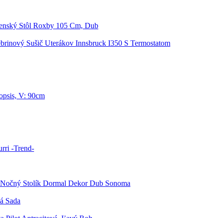
lenský Stôl Roxby 105 Cm, Dub
brinový Sušič Uterákov Innsbruck I350 S Termostatom
opsis, V: 90cm
rri -Trend-
 Nočný Stolík Dormal Dekor Dub Sonoma
vá Sada