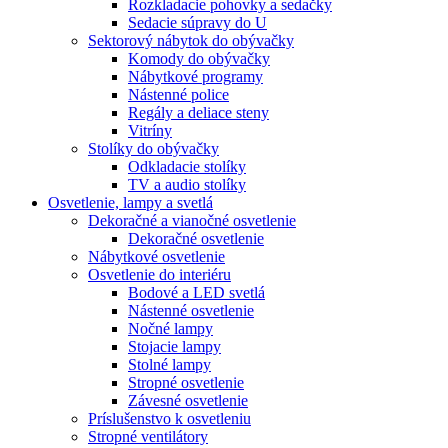
Rozkladacie pohovky a sedačky
Sedacie súpravy do U
Sektorový nábytok do obývačky
Komody do obývačky
Nábytkové programy
Nástenné police
Regály a deliace steny
Vitríny
Stolíky do obývačky
Odkladacie stolíky
TV a audio stolíky
Osvetlenie, lampy a svetlá
Dekoračné a vianočné osvetlenie
Dekoračné osvetlenie
Nábytkové osvetlenie
Osvetlenie do interiéru
Bodové a LED svetlá
Nástenné osvetlenie
Nočné lampy
Stojacie lampy
Stolné lampy
Stropné osvetlenie
Závesné osvetlenie
Príslušenstvo k osvetleniu
Stropné ventilátory