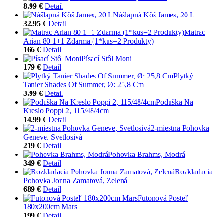
8.99 €
Detail
Nášlapná Kôš James, 20 L
32.95 €
Detail
Matrac
Arian 80 1+1 Zdarma (1*kus=2 Produkty)
166 €
Detail
Písací Stôl Moni
179 €
Detail
Plytký
Tanier Shades Of Summer, Ø: 25,8 Cm
3.99 €
Detail
Poduška Na
Kreslo Poppi 2, 115/48/4cm
14.99 €
Detail
2-miestna Pohovka
Geneve, Svetlosivá
219 €
Detail
Pohovka Brahms, Modrá
349 €
Detail
Rozkladacia
Pohovka Jonna Zamatová, Zelená
689 €
Detail
Futonová Posteľ
180x200cm Mars
199 €
Detail