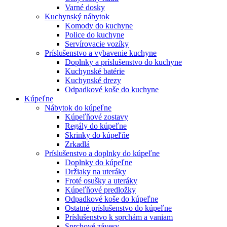
Varné dosky
Kuchynský nábytok
Komody do kuchyne
Police do kuchyne
Servírovacie vozíky
Príslušenstvo a vybavenie kuchyne
Doplnky a príslušenstvo do kuchyne
Kuchynské batérie
Kuchynské drezy
Odpadkové koše do kuchyne
Kúpeľne
Nábytok do kúpeľne
Kúpeľňové zostavy
Regály do kúpeľne
Skrinky do kúpeľňe
Zrkadlá
Príslušenstvo a doplnky do kúpeľne
Doplnky do kúpeľne
Držiaky na uteráky
Froté osušky a uteráky
Kúpeľňové predložky
Odpadkové koše do kúpeľne
Ostatné príslušenstvo do kúpeľne
Príslušenstvo k sprchám a vaniam
Sprchové závesy