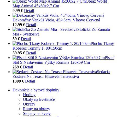
Obraz World
Map Animal 45x60x2,7 Cm
9.99 €
Detail
Dekoračný Vankúš Viola, 45/45cm, Vínovo Červená
12.99 €
Detail
Stolička Zo Zamatu
Mia - Svetlosivá
59 €
Detail
Plocho Tkaný
Koberec Tommy 1, 80/150cm
39.95 €
Detail
Písací
Stôl S Nastavením Výšky Romina 120x59 Cm
269 €
Detail
Sedacia
Zostava Na Terasu Elisaveta Tmavosivá
1399 €
Detail
Dekorácie a bytové doplnky
Hodiny
Obaly na kvetináče
Obrazy
Rámy na obrazy
Stojany na kvety