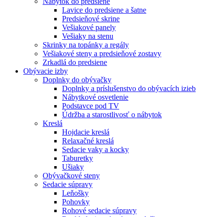
Nábytok do predsiene
Lavice do predsiene a šatne
Predsieňové skrine
Vešiakové panely
Vešiaky na stenu
Skrinky na topánky a regály
Vešiakové steny a predsieňové zostavy
Zrkadlá do predsiene
Obývacie izby
Doplnky do obývačky
Doplnky a príslušenstvo do obývacích izieb
Nábytkové osvetlenie
Podstavce pod TV
Údržba a starostlivosť o nábytok
Kreslá
Hojdacie kreslá
Relaxačné kreslá
Sedacie vaky a kocky
Taburetky
Ušiaky
Obývačkové steny
Sedacie súpravy
Leňošky
Pohovky
Rohové sedacie súpravy