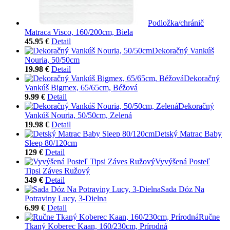
Podložka/chránič
Matraca Visco, 160/200cm, Biela
45.95 €
Detail
Dekoračný Vankúš
Nouria, 50/50cm
19.98 €
Detail
Dekoračný
Vankúš Bigmex, 65/65cm, Béžová
9.99 €
Detail
Dekoračný
Vankúš Nouria, 50/50cm, Zelená
19.98 €
Detail
Detský Matrac Baby
Sleep 80/120cm
129 €
Detail
Vyvýšená Posteľ
Tipsi Záves Ružový
349 €
Detail
Sada Dóz Na
Potraviny Lucy, 3-Dielna
6.99 €
Detail
Ručne
Tkaný Koberec Kaan, 160/230cm, Prírodná