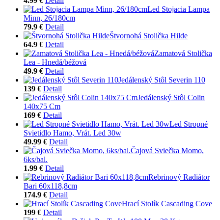
4.99 €
Detail
Led Stojacia Lampa
Minn, 26/180cm
79.9 €
Detail
Štvornohá Stolička Hilde
64.9 €
Detail
Zamatová Stolička
Lea - Hnedá/béžová
49.9 €
Detail
Jedálenský Stôl Severin 110
139 €
Detail
Jedálenský Stôl Colin
140x75 Cm
169 €
Detail
Led Stropné
Svietidlo Hamo, Vrát. Led 30w
49.99 €
Detail
Čajová Sviečka Momo,
6ks/bal.
1.99 €
Detail
Rebrinový Radiátor
Bari 60x118,8cm
174.9 €
Detail
Hrací Stolík Cascading Cove
199 €
Detail