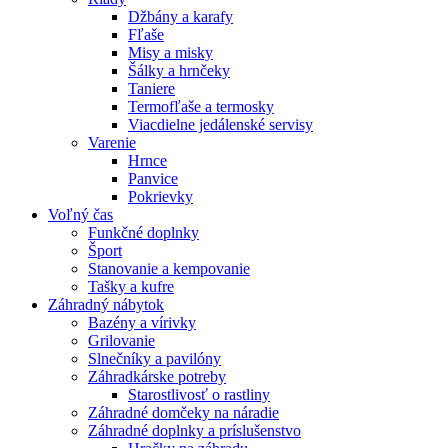
Džbány a karafy
Fľaše
Misy a misky
Šálky a hrnčeky
Taniere
Termofľaše a termosky
Viacdielne jedálenské servisy
Varenie
Hrnce
Panvice
Pokrievky
Voľný čas
Funkčné doplnky
Šport
Stanovanie a kempovanie
Tašky a kufre
Záhradný nábytok
Bazény a vírivky
Grilovanie
Slnečníky a pavilóny
Záhradkárske potreby
Starostlivosť o rastliny
Záhradné domčeky na náradie
Záhradné doplnky a príslušenstvo