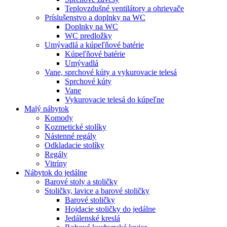
Teplovzdušné ventilátory a ohrievače
Príslušenstvo a doplnky na WC
Doplnky na WC
WC predložky
Umývadlá a kúpeľňové batérie
Kúpeľňové batérie
Umývadlá
Vane, sprchové kúty a vykurovacie telesá
Sprchové kúty
Vane
Vykurovacie telesá do kúpeľne
Malý nábytok
Komody
Kozmetické stolíky
Nástenné regály
Odkladacie stolíky
Regály
Vitríny
Nábytok do jedálne
Barové stoly a stoličky
Stoličky, lavice a barové stoličky
Barové stoličky
Hojdacie stoličky do jedálne
Jedálenské kreslá