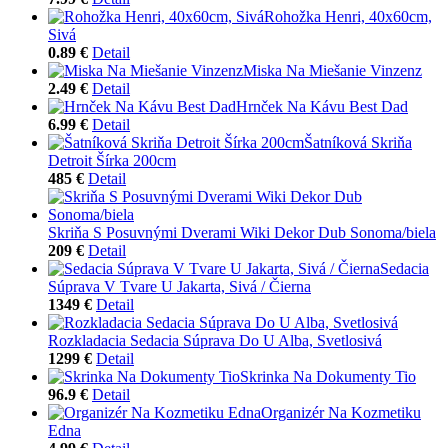
Rohožka Henri, 40x60cm,
Sivá
0.89 €
Detail
Miska Na Miešanie Vinzenz
2.49 €
Detail
Hrnček Na Kávu Best Dad
6.99 €
Detail
Šatníková Skriňa
Detroit Šírka 200cm
485 €
Detail
Skriňa S Posuvnými Dverami Wiki Dekor Dub Sonoma/biela
209 €
Detail
Sedacia
Súprava V Tvare U Jakarta, Sivá / Čierna
1349 €
Detail
Rozkladacia Sedacia Súprava Do U Alba, Svetlosivá
1299 €
Detail
Skrinka Na Dokumenty Tio
96.9 €
Detail
Organizér Na Kozmetiku
Edna