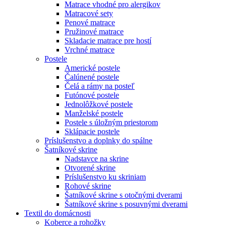
Matrace vhodné pro alergikov
Matracové sety
Penové matrace
Pružinové matrace
Skladacie matrace pre hostí
Vrchné matrace
Postele
Americké postele
Čalúnené postele
Čelá a rámy na posteľ
Futónové postele
Jednolôžkové postele
Manželské postele
Postele s úložným priestorom
Sklápacie postele
Príslušenstvo a doplnky do spálne
Šatníkové skrine
Nadstavce na skrine
Otvorené skrine
Príslušenstvo ku skriniam
Rohové skrine
Šatníkové skrine s otočnými dverami
Šatníkové skrine s posuvnými dverami
Textil do domácnosti
Koberce a rohožky