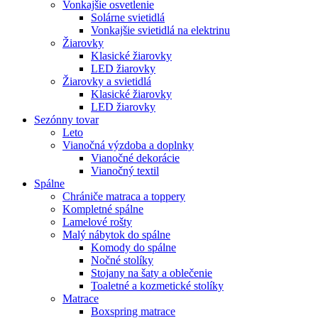
Vonkajšie osvetlenie
Solárne svietidlá
Vonkajšie svietidlá na elektrinu
Žiarovky
Klasické žiarovky
LED žiarovky
Žiarovky a svietidlá
Klasické žiarovky
LED žiarovky
Sezónny tovar
Leto
Vianočná výzdoba a doplnky
Vianočné dekorácie
Vianočný textil
Spálne
Chrániče matraca a toppery
Kompletné spálne
Lamelové rošty
Malý nábytok do spálne
Komody do spálne
Nočné stolíky
Stojany na šaty a oblečenie
Toaletné a kozmetické stolíky
Matrace
Boxspring matrace