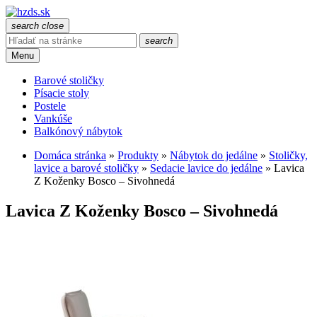
search
close
search
Menu
Barové stoličky
Písacie stoly
Postele
Vankúše
Balkónový nábytok
Domáca stránka
»
Produkty
»
Nábytok do jedálne
»
Stoličky,
lavice a barové stoličky
»
Sedacie lavice do jedálne
»
Lavica
Z Koženky Bosco – Sivohnedá
Lavica Z Koženky Bosco – Sivohnedá