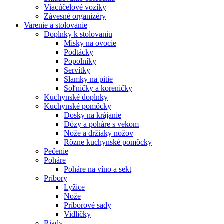
Viacúčelové vozíky
Závesné organizéry
Varenie a stolovanie
Doplnky k stolovaniu
Misky na ovocie
Podtácky
Popolníky
Servítky
Slamky na pitie
Soľničky a koreničky
Kuchynské doplnky
Kuchynské pomôcky
Dosky na krájanie
Dózy a poháre s vekom
Nože a držiaky nožov
Rôzne kuchynské pomôcky
Pečenie
Poháre
Poháre na víno a sekt
Príbory
Lyžice
Nože
Príborové sady
Vidličky
Riady