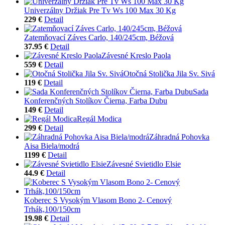
Univerzálny Držiak Pre Tv Ws 100 Max 30 Kg
229 €
Detail
Zatemňovací Záves Carlo, 140/245cm, Béžová
37.95 €
Detail
Závesné Kreslo Paola
559 €
Detail
Otočná Stolička Jila Sv. Sivá
119 €
Detail
Sada
Konferenčných Stolíkov Čierna, Farba Dubu
149 €
Detail
Regál Modica
299 €
Detail
Záhradná Pohovka
Aisa Biela/modrá
1199 €
Detail
Závesné Svietidlo Elsie
44.9 €
Detail
Koberec S Vysokým Vlasom Bono 2- Cenový
Trhák,100/150cm
19.98 €
Detail