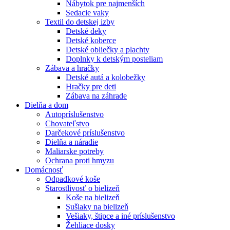
Nábytok pre najmenších
Sedacie vaky
Textil do detskej izby
Detské deky
Detské koberce
Detské obliečky a plachty
Doplnky k detským posteliam
Zábava a hračky
Detské autá a kolobežky
Hračky pre deti
Zábava na záhrade
Dielňa a dom
Autopríslušenstvo
Chovateľstvo
Darčekové príslušenstvo
Dielňa a náradie
Maliarske potreby
Ochrana proti hmyzu
Domácnosť
Odpadkové koše
Starostlivosť o bielizeň
Koše na bielizeň
Sušiaky na bielizeň
Vešiaky, štipce a iné príslušenstvo
Žehliace dosky