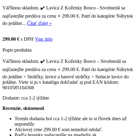
Väčšinou skladom. ✔️ Lavica Z Koženky Bosco - Sivohnedá sa
najčastejšie predáva za cenu ⭐ 299.00 €. Patrí do kategórie Nábytok
do jedálne...
Čítať ďalej »
299.00 €
s DPH
Viac info
Popis produktu
Väčšinou skladom. ✔️ Lavica Z Koženky Bosco – Sivohnedá sa
najčastejšie predáva za cenu ⭐ 299.00 €. Patrí do kategórie Nábytok
do jedálne > Stoličky, lavice a barové stoličky > Sedacie lavice do
jedálne. Viete si ju v katalógu dohľadať aj pod EAN kódom:
9010585104308
Dodanie: cca 1-2 týždne
Recenzie, skúsenosti
Termín dodania bol cca 1-2 týždne ale to si človek dnes už
nepomôže
Akciovej cene 299.00 € som nemohol odolať.
Podľa heureky najlacnejšie na moebelix.sk