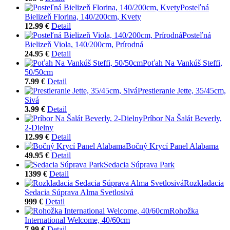
Posteľná
Bielizeň Florina, 140/200cm, Kvety
12.99 €
Detail
Posteľná
Bielizeň Viola, 140/200cm, Prírodná
24.95 €
Detail
Poťah Na Vankúš Steffi,
50/50cm
7.99 €
Detail
Prestieranie Jette, 35/45cm,
Sivá
3.99 €
Detail
Príbor Na Šalát Beverly,
2-Dielny
12.99 €
Detail
Bočný Krycí Panel Alabama
49.95 €
Detail
Sedacia Súprava Park
1399 €
Detail
Rozkladacia
Sedacia Súprava Alma Svetlosivá
999 €
Detail
Rohožka
International Welcome, 40/60cm
7.99 €
Detail