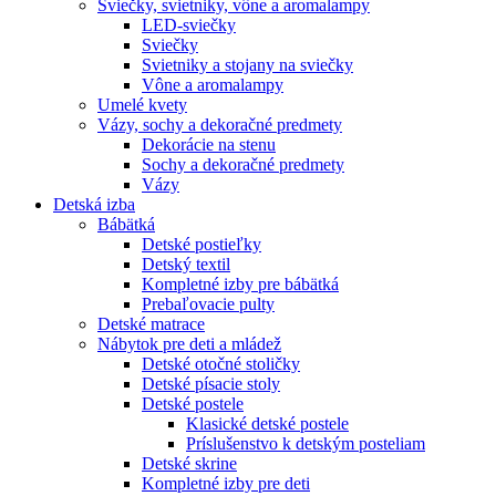
Sviečky, svietniky, vône a aromalampy
LED-sviečky
Sviečky
Svietniky a stojany na sviečky
Vône a aromalampy
Umelé kvety
Vázy, sochy a dekoračné predmety
Dekorácie na stenu
Sochy a dekoračné predmety
Vázy
Detská izba
Bábätká
Detské postieľky
Detský textil
Kompletné izby pre bábätká
Prebaľovacie pulty
Detské matrace
Nábytok pre deti a mládež
Detské otočné stoličky
Detské písacie stoly
Detské postele
Klasické detské postele
Príslušenstvo k detským posteliam
Detské skrine
Kompletné izby pre deti