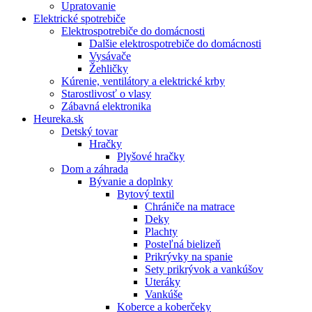
Upratovanie
Elektrické spotrebiče
Elektrospotrebiče do domácnosti
Dalšie elektrospotrebiče do domácnosti
Vysávače
Žehličky
Kúrenie, ventilátory a elektrické krby
Starostlivosť o vlasy
Zábavná elektronika
Heureka.sk
Detský tovar
Hračky
Plyšové hračky
Dom a záhrada
Bývanie a doplnky
Bytový textil
Chrániče na matrace
Deky
Plachty
Posteľná bielizeň
Prikrývky na spanie
Sety prikrývok a vankúšov
Uteráky
Vankúše
Koberce a koberčeky