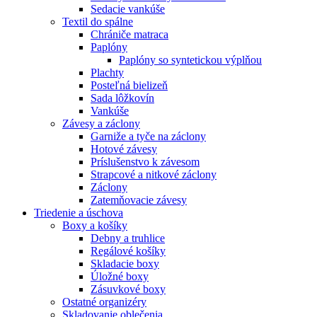
Sedacie vankúše
Textil do spálne
Chrániče matraca
Paplóny
Paplóny so syntetickou výplňou
Plachty
Posteľná bielizeň
Sada lôžkovín
Vankúše
Závesy a záclony
Garniže a tyče na záclony
Hotové závesy
Príslušenstvo k závesom
Strapcové a nitkové záclony
Záclony
Zatemňovacie závesy
Triedenie a úschova
Boxy a košíky
Debny a truhlice
Regálové košíky
Skladacie boxy
Úložné boxy
Zásuvkové boxy
Ostatné organizéry
Skladovanie oblečenia