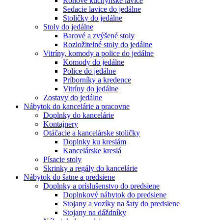
Rohové kuchynské lavice
Sedacie lavice do jedálne
Stoličky do jedálne
Stoly do jedálne
Barové a zvýšené stoly
Rozložitelné stoly do jedálne
Vitríny, komody a police do jedálne
Komody do jedálne
Police do jedálne
Príborníky a kredence
Vitríny do jedálne
Zostavy do jedálne
Nábytok do kancelárie a pracovne
Doplnky do kancelárie
Kontajnery
Otáčacie a kancelárske stoličky
Doplnky ku kreslám
Kancelárske kreslá
Písacie stoly
Skrinky a regály do kancelárie
Nábytok do šatne a predsiene
Doplnky a príslušenstvo do predsiene
Doplnkový nábytok do predsiene
Stojany a vozíky na šaty do predsiene
Stojany na dáždníky