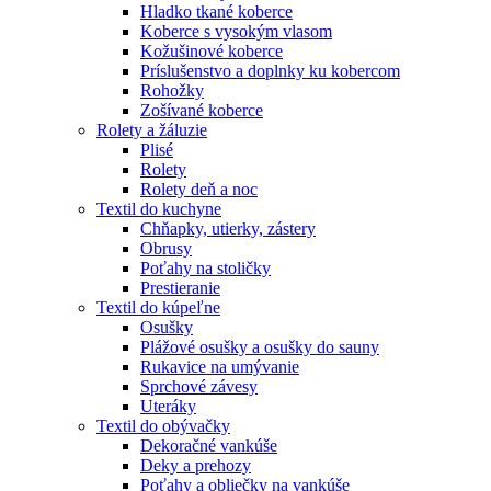
Hladko tkané koberce
Koberce s vysokým vlasom
Kožušinové koberce
Príslušenstvo a doplnky ku kobercom
Rohožky
Zošívané koberce
Rolety a žáluzie
Plisé
Rolety
Rolety deň a noc
Textil do kuchyne
Chňapky, utierky, zástery
Obrusy
Poťahy na stoličky
Prestieranie
Textil do kúpeľne
Osušky
Plážové osušky a osušky do sauny
Rukavice na umývanie
Sprchové závesy
Uteráky
Textil do obývačky
Dekoračné vankúše
Deky a prehozy
Poťahy a obliečky na vankúše