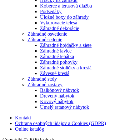
Hračky na záhradu
Koberce a terasová dlažba
Podsedáky
Úložné boxy do záhrady
Vykurovacie telesá
Záhradné dekorácie
Záhradné osvetlenie
Záhradné sedenie
Záhradné hojdačky a siete
Záhradné lavice
Záhradné lehátka
Záhradné pohovky
Záhradné stoličky a kreslá
Závesné kreslá
Záhradné stoly
Záhradné zostavy
Balkónový nábytok
Drevený nábytok
Kovový nábytok
Umelý ratanový nábytok
Kontakt
Ochrana osobných údajov a Cookies (GDPR)
Online katalóg
Copyright © 2026 hzds.sk