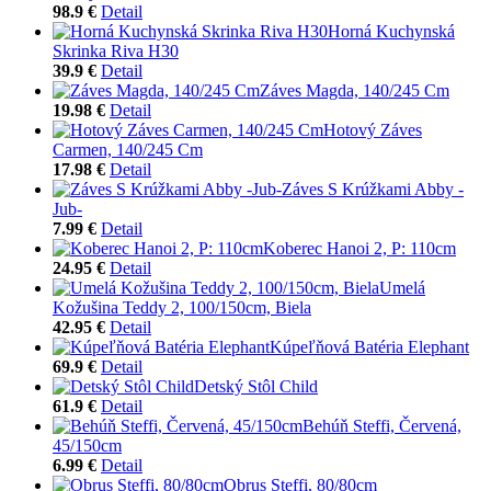
98.9 €
Detail
Horná Kuchynská
Skrinka Riva H30
39.9 €
Detail
Záves Magda, 140/245 Cm
19.98 €
Detail
Hotový Záves
Carmen, 140/245 Cm
17.98 €
Detail
Záves S Krúžkami Abby -
Jub-
7.99 €
Detail
Koberec Hanoi 2, P: 110cm
24.95 €
Detail
Umelá
Kožušina Teddy 2, 100/150cm, Biela
42.95 €
Detail
Kúpeľňová Batéria Elephant
69.9 €
Detail
Detský Stôl Child
61.9 €
Detail
Behúň Steffi, Červená,
45/150cm
6.99 €
Detail
Obrus Steffi, 80/80cm