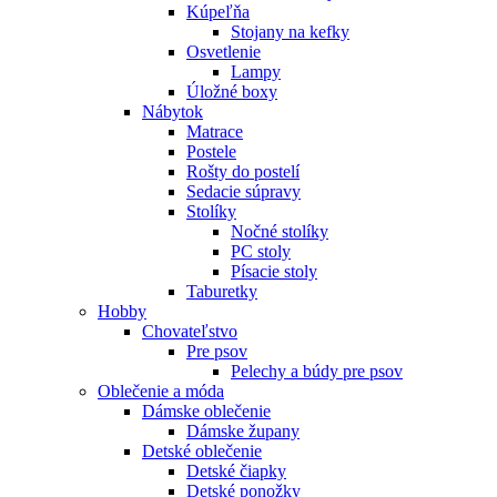
Kúpeľňa
Stojany na kefky
Osvetlenie
Lampy
Úložné boxy
Nábytok
Matrace
Postele
Rošty do postelí
Sedacie súpravy
Stolíky
Nočné stolíky
PC stoly
Písacie stoly
Taburetky
Hobby
Chovateľstvo
Pre psov
Pelechy a búdy pre psov
Oblečenie a móda
Dámske oblečenie
Dámske župany
Detské oblečenie
Detské čiapky
Detské ponožky