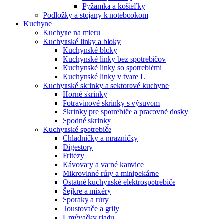
Pyžamká a košieľky
Podložky a stojany k notebookom
Kuchyne
Kuchyne na mieru
Kuchynské linky a bloky
Kuchynské bloky
Kuchynské linky bez spotrebičov
Kuchynské linky so spotrebičmi
Kuchynské linky v tvare L
Kuchynské skrinky a sektorové kuchyne
Horné skrinky
Potravinové skrinky s výsuvom
Skrinky pre spotrebiče a pracovné dosky
Spodné skrinky
Kuchynské spotrebiče
Chladničky a mrazničky
Digestory
Fritézy
Kávovary a varné kanvice
Mikrovlnné rúry a minipekárne
Ostatné kuchynské elektrospotrebiče
Šejkre a mixéry
Sporáky a rúry
Toustovače a grily
Umývačky riadu